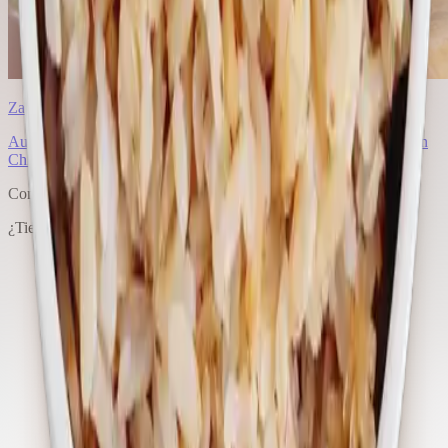
Zapallitos con Arroz
Aunque nuestro mar es enorme y ofrece muchísimos productos, en
Chile no nos caracterizamos por consumir mucho pescado, y
...
Compromiso de Calidad
¿Tienes dudas o algun problema con uno de nuestros productos?