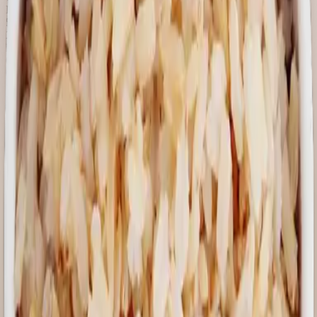
Fibra dietética total
5,1g
2,5g
Fibra soluble
0,5g
0,3g
Sodio
3,0mg
1,5mg
Niacina o Vit. B3
4,3 mg EN
12% *
Vit. B6
0,5mg
13% *
Fósforo
359mg
22% *
Magnesio
98mg
16% *
*% en relación a la Dosis Diaria Recomendada.
Porciones por envase: 20