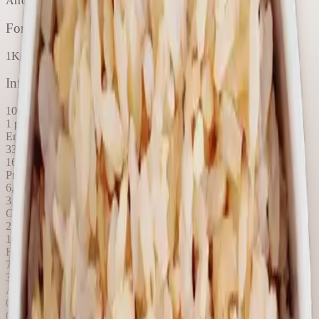
Arroz Integral Grano Largo Ancho, Grado 1.
Formato
1Kg – 20 porcinoes aprox.
Información nutricional
100g
1 porción
Energía
338kcal
169 kcal
Proteínas
6,9g
3,4g
Grasa Total
2,3g
1,2g
Hidratos de Carbono disp.
72g
36g
Azúcares totales
0,6g
0,3g