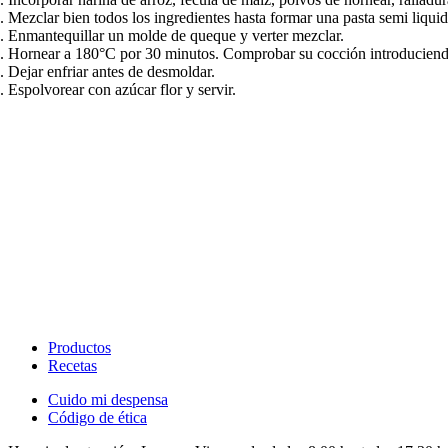
Mezclar bien todos los ingredientes hasta formar una pasta semi liquida.​​​​‌ ‍ ​‍​‍‌‍ ‌ ​‍‌‍‍‌‌‍‌ ‌‍‍‌‌‍ ‍​‍​‍​ ‍‍​‍​‍‌ ​ ‌‍​‌‌‍ ‍‌‍‍‌‌ ‌​‌ ‍‌​‍ ‍‌‍‍‌‌‍ ​‍​‍​‍ ​​‍​‍‌‍‍​‌ ​‍‌‍‌‌‌‍‌‍​‍​‍​ ‍‍​‍​‍‌‍‍​‌ ‌​‌ ‌​‌ ​​‌ ​ ​ ‍‍​‍ ​‍ ‌ ‌​‌ ‌‌‌‍​ ‌‍​‌‌ ​​‌‍‌‌‌‍ ​​‍ ‍‌ ​ ‌‍​‌‌‍ ‍‌‍‍‌‌ ‌​‌ ‍‌​‍ ‍‌ ​ ‌ ‌​‌ ‌‌‌‍‌​‌‍‍‌‌‍ ​‍ ‌‍‍‌‌‍ ‍‌ ‌​‌‍‌‌‌‍ ‍‌ ‌​​‍ ‌‍‌‌‌‍‌​‌‍‍‌‌ ‌​​‍ ‌‍ ‌‌‍ ‌‍‌​‌‍‌‌​ ‌‌ ​​‌ ​‍‌‍‌‌‌ ​ ‌‍‌‌‌‍ ‍‌ ‌​‌‍​‌‌ ‌​‌‍‍‌‌‍ ‌‍ ‍​ ‍ ‌‍‍‌‌‍‌​​ ‌‌ ​‍‌‍‌‌‌‍​ ‌‍‍‌‌ ​​‌‍‌‌​‍ ‌​ ‍​​ ​​​ ‌ ​ ‍​​ ‍ ‌ ‌​‌ ‍‌‌ ​​‌‍‌‌​ ‌‌ ​‍‌‍‌‌‌‍​ ‌‍‍‌‌ ​​‌‍‌‌​ ‍ ‌ ​​‌‍​‌‌ ‌​‌‍‍​​ ‌‌‍‍‌‌‍ ‍‌ ​ ‌ ‌​‌ ​‍‌ ‌‌‌‍​ ‌ ‌​‌‍‍‌‌‍ ‌‍ ‍‌ ​ ​‍‌‌​ ‌‌‌​​‍‌‌ ‌‍‍ ‌‍‌‌‌ ‍‌​‍‌‌​ ​ ‌​‌​​‍‌‌​ ​ ‌​‌​​‍‌‌​ ​‍​ ​‍​ ‌‌​ ‌ ​ ​‍​ ​‍​ ​‌​ ​‍​ ‌‌​ ​‍​ ‌‍‌‍‌‌​ ‌ ​ ‌ ​‍‌‌​ ​‍​ ​‍​‍‌‌​ ‌‌‌​‌​​‍ ‍‌‍​ ‌‍‍​‌‍‍‌‌‍ ​‌‍‌​‌ ​‍‌‍‌‌‌‍ ‍​‍‌‌​ ‌‌‌​​‍‌‌ ‌‍‍ ‌‍‌‌‌ ‍‌​‍‌‌​ ​ ‌​‌​​‍‌‌​ ​ ‌​‌​​‍‌‌​ ​‍​ ​‍​ ‌‍​ ​​‌‍‌‍​ ‌‍​ ‌​​ ​ ‌‍​‍​ ​ ‌‍‌‍‌‍​‍​ ‌ ​ ‍​​‍‌‌​ ​‍​ ​‍​‍‌‌​ ‌‌‌​‌​​‍ ‍‌ ‌​‌‍‌‌‌ ‍​‌ ‌​​ ‌‍​‍‌‍​‌‌ ​ ‌‍‌‌‌‌‌‌‌ ​‍‌‍ ​​ ‌‌‍‍​‌ ‌​‌ ‌​‌ ​​‌ ​ ​‍‌‌​ ​ ‌​​‌​‍‌‌​ ​‍‌​‌‍​‍‌‌​ ​‍‌​‌‍‌ ‌​‌ ‌‌‌‍​ ‌‍​‌‌ ​​‌‍‌‌‌‍ ​​‍ ‍‌ ​ ‌‍​‌‌‍ ‍‌‍‍‌‌ ‌​‌ ‍‌​‍ ‍‌ ​ ‌ ‌​‌ ‌‌‌‍‌​‌‍‍‌‌‍ ​‍‌‍‌‍‍‌‌‍‌​​ ‌‌ ​‍‌‍‌‌‌‍​ ‌‍‍‌‌ ​​‌‍‌‌​‍ ‌​ ‍​​ ​​​ ‌ ​ ‍​​‍‌‍‌ ‌​‌ ‍‌‌ ​​‌‍‌‌​ ‌‌ ​‍‌‍‌‌‌‍​ ‌‍‍‌‌ ​​‌‍‌‌​‍‌‍‌ ​​‌‍​‌‌ ‌​‌‍‍​​ ‌‌‍‍‌‌‍ ‍‌ ​ ‌ ‌​‌ ​‍‌ ‌‌‌‍​ ‌ ‌​‌‍‍‌‌‍ ‌‍ ‍‌ ​ ​‍‌‌​ ‌‌‌​​‍‌‌ ‌‍‍ ‌‍‌‌‌ ‍‌​‍‌‌​ ​ ‌​‌​​‍‌‌​ ​ ‌​‌​​‍‌‌​ ​‍​ ​‍​ ‌‌​ ‌ ​ ​‍​ ​‍​ ​‌​ ​‍​ ‌‌​ ​‍​ ‌‍‌‍‌‌​ ‌ ​ ‌ ​‍‌‌​ ​‍​ ​‍​‍‌‌​ ‌‌‌​‌​​‍ ‍‌‍​ ‌‍‍​‌‍‍‌‌‍ ​‌‍‌​‌ ​‍‌‍‌‌‌‍ ‍​‍‌‌​ ‌‌‌​​‍‌‌ ‌‍‍ ‌‍‌‌‌ ‍‌​‍‌‌​ ​ ‌​‌​​‍‌‌​ ​ ‌​‌​​‍‌‌​ ​‍​ ​‍​ ‌‍​ ​​‌‍‌‍​ ‌‍​ ‌​​ ​ ‌‍​‍​ ​ ‌‍‌‍‌‍​‍​ ‌ ​ ‍​​‍‌‌​ ​‍​ ​‍​‍‌‌​ ‌‌‌​‌​​‍ ‍‌ ‌​‌‍‌‌‌ ‍​‌ ‌​​‍‌‍‌ ​​‌‍‌‌‌ ​‍‌ ​ ‌ ​​‌‍‌‌‌‍​ ‌ ‌​‌‍‍‌‌ ‌‍‌‍‌‌​ ‌‌
Enmantequillar un molde de queque y verter mezclar.​​​​‌ ‍ ​‍​‍‌‍ ‌ ​‍‌‍‍‌‌‍‌ ‌‍‍‌‌‍ ‍​‍​‍​ ‍‍​‍​‍‌ ​ ‌‍​‌‌‍ ‍‌‍‍‌‌ ‌​‌ ‍‌​‍ ‍‌‍‍‌‌‍ ​‍​‍​‍ ​​‍​‍‌‍‍​‌ ​‍‌‍‌‌‌‍‌‍​‍​‍​ ‍‍​‍​‍‌‍‍​‌ ‌​‌ ‌​‌ ​​‌ ​ ​ ‍‍​‍ ​‍ ‌ ‌​‌ ‌‌‌‍​ ‌‍​‌‌ ​​‌‍‌‌‌‍ ​​‍ ‍‌ ​ ‌‍​‌‌‍ ‍‌‍‍‌‌ ‌​‌ ‍‌​‍ ‍‌ ​ ‌ ‌​‌ ‌‌‌‍‌​‌‍‍‌‌‍ ​‍ ‌‍‍‌‌‍ ‍‌ ‌​‌‍‌‌‌‍ ‍‌ ‌​​‍ ‌‍‌‌‌‍‌​‌‍‍‌‌ ‌​​‍ ‌‍ ‌‌‍ ‌‍‌​‌‍‌‌​ ‌‌ ​​‌ ​‍‌‍‌‌‌ ​ ‌‍‌‌‌‍ ‍‌ ‌​‌‍​‌‌ ‌​‌‍‍‌‌‍ ‌‍ ‍​ ‍ ‌‍‍‌‌‍‌​​ ‌‌ ​‍‌‍‌‌‌‍​ ‌‍‍‌‌ ​​‌‍‌‌​‍ ‌​ ‍​​ ​​​ ‌ ​ ‍​​ ‍ ‌ ‌​‌ ‍‌‌ ​​‌‍‌‌​ ‌‌ ​‍‌‍‌‌‌‍​ ‌‍‍‌‌ ​​‌‍‌‌​ ‍ ‌ ​​‌‍​‌‌ ‌​‌‍‍​​ ‌‌‍‍‌‌‍ ‍‌ ​ ‌ ‌​‌ ​‍‌ ‌‌‌‍​ ‌ ‌​‌‍‍‌‌‍ ‌‍ ‍‌ ​ ​‍‌‌​ ‌‌‌​​‍‌‌ ‌‍‍ ‌‍‌‌‌ ‍‌​‍‌‌​ ​ ‌​‌​​‍‌‌​ ​ ‌​‌​​‍‌‌​ ​‍​ ​‍‌‍​‍​ ​​​ ​‍​ ‌‍​ ‌ ​ ​ ​ ​‍​ ​​‌‍‌‌‌‍‌​​ ​ ​ ‌‍​‍‌‌​ ​‍​ ​‍​‍‌‌​ ‌‌‌​‌​​‍ ‍‌‍​ ‌‍‍​‌‍‍‌‌‍ ​‌‍‌​‌ ​‍‌‍‌‌‌‍ ‍​‍‌‌​ ‌‌‌​​‍‌‌ ‌‍‍ ‌‍‌‌‌ ‍‌​‍‌‌​ ​ ‌​‌​​‍‌‌​ ​ ‌​‌​​‍‌‌​ ​‍​ ​‍​ ‌ ‌‍​‍​ ‌​‌‍​ ‌‍​‌​ ‌​​ ‌‍​ ‌‌​ ​‌‌‍‌‍‌‍‌​​ ‍​​‍‌‌​ ​‍​ ​‍​‍‌‌​ ‌‌‌​‌​​‍ ‍‌ ‌​‌‍‌‌‌ ‍​‌ ‌​​ ‌‍​‍‌‍​‌‌ ​ ‌‍‌‌‌‌‌‌‌ ​‍‌‍ ​​ ‌‌‍‍​‌ ‌​‌ ‌​‌ ​​‌ ​ ​‍‌‌​ ​ ‌​​‌​‍‌‌​ ​‍‌​‌‍​‍‌‌​ ​‍‌​‌‍‌ ‌​‌ ‌‌‌‍​ ‌‍​‌‌ ​​‌‍‌‌‌‍ ​​‍ ‍‌ ​ ‌‍​‌‌‍ ‍‌‍‍‌‌ ‌​‌ ‍‌​‍ ‍‌ ​ ‌ ‌​‌ ‌‌‌‍‌​‌‍‍‌‌‍ ​‍‌‍‌‍‍‌‌‍‌​​ ‌‌ ​‍‌‍‌‌‌‍​ ‌‍‍‌‌ ​​‌‍‌‌​‍ ‌​ ‍​​ ​​​ ‌ ​ ‍​​‍‌‍‌ ‌​‌ ‍‌‌ ​​‌‍‌‌​ ‌‌ ​‍‌‍‌‌‌‍​ ‌‍‍‌‌ ​​‌‍‌‌​‍‌‍‌ ​​‌‍​‌‌ ‌​‌‍‍​​ ‌‌‍‍‌‌‍ ‍‌ ​ ‌ ‌​‌ ​‍‌ ‌‌‌‍​ ‌ ‌​‌‍‍‌‌‍ ‌‍ ‍‌ ​ ​‍‌‌​ ‌‌‌​​‍‌‌ ‌‍‍ ‌‍‌‌‌ ‍‌​‍‌‌​ ​ ‌​‌​​‍‌‌​ ​ ‌​‌​​‍‌‌​ ​‍​ ​‍‌‍​‍​ ​​​ ​‍​ ‌‍​ ‌ ​ ​ ​ ​‍​ ​​‌‍‌‌‌‍‌​​ ​ ​ ‌‍​‍‌‌​ ​‍​ ​‍​‍‌‌​ ‌‌‌​‌​​‍ ‍‌‍​ ‌‍‍​‌‍‍‌‌‍ ​‌‍‌​‌ ​‍‌‍‌‌‌‍ ‍​‍‌‌​ ‌‌‌​​‍‌‌ ‌‍‍ ‌‍‌‌‌ ‍‌​‍‌‌​ ​ ‌​‌​​‍‌‌​ ​ ‌​‌​​‍‌‌​ ​‍​ ​‍​ ‌ ‌‍​‍​ ‌​‌‍​ ‌‍​‌​ ‌​​ ‌‍​ ‌‌​ ​‌‌‍‌‍‌‍‌​​ ‍​​‍‌‌​ ​‍​ ​‍​‍‌‌​ ‌‌‌​‌​​‍ ‍‌ ‌​‌‍‌‌‌ ‍​‌ ‌​​‍‌‍‌ ​​‌‍‌‌‌ ​‍‌ ​ ‌ ​​‌‍‌‌‌‍​ ‌ ‌​‌‍‍‌‌ ‌‍‌‍‌‌​ ‌‌ ​​‌ ‌‌‌‍​‍‌‍ ​‌‍‍‌‌ ​ ‌‍‍​‌‍‌‌‌‍‌​​‍​‍‌ ‌
Hornear a 180°C por 30 minutos. Comprobar su cocción introduciendo un palito de brocheta (debe salir seco).​​​​‌ ‍ ​‍​‍‌‍ ‌ ​‍‌‍‍‌‌‍‌ ‌‍‍‌‌‍ ‍​‍​‍​ ‍‍​‍​‍‌ ​ ‌‍​‌‌‍ ‍‌‍‍‌‌ ‌​‌ ‍‌​‍ ‍‌‍‍‌‌‍ ​‍​‍​‍ ​​‍​‍‌‍‍​‌ ​‍‌‍‌‌‌‍‌‍​‍​‍​ ‍‍​‍​‍‌‍‍​‌ ‌​‌ ‌​‌ ​​‌ ​ ​ ‍‍​‍ ​‍ ‌ ‌​‌ ‌‌‌‍​ ‌‍​‌‌ ​​‌‍‌‌‌‍ ​​‍ ‍‌ ​ ‌‍​‌‌‍ ‍‌‍‍‌‌ ‌​‌ ‍‌​‍ ‍‌ ​ ‌ ‌​‌ ‌‌‌‍‌​‌‍‍‌‌‍ ​‍ ‌‍‍‌‌‍ ‍‌ ‌​‌‍‌‌‌‍ ‍‌ ‌​​‍ ‌‍‌‌‌‍‌​‌‍‍‌‌ ‌​​‍ ‌‍ ‌‌‍ ‌‍‌​‌‍‌‌​ ‌‌ ​​‌ ​‍‌‍‌‌‌ ​ ‌‍‌‌‌‍ ‍‌ ‌​‌‍​‌‌ ‌​‌‍‍‌‌‍ ‌‍ ‍​ ‍ ‌‍‍‌‌‍‌​​ ‌‌ ​‍‌‍‌‌‌‍​ ‌‍‍‌‌ ​​‌‍‌‌​‍ ‌​ ‍​​ ​​​ ‌ ​ ‍​​ ‍ ‌ ‌​‌ ‍‌‌ ​​‌‍‌‌​ ‌‌ ​‍‌‍‌‌‌‍​ ‌‍‍‌‌ ​​‌‍‌‌​ ‍ ‌ ​​‌‍​‌‌ ‌​‌‍‍​​ ‌‌‍‍‌‌‍ ‍‌ ​ ‌ ‌​‌ ​‍‌ ‌‌‌‍​ ‌ ‌​‌‍‍‌‌‍ ‌‍ ‍‌ ​ ​‍‌‌​ ‌‌‌​​‍‌‌ ‌‍‍ ‌‍‌‌‌ ‍‌​‍‌‌​ ​ ‌​‌​​‍‌‌​ ​ ‌​‌​​‍‌‌​ ​‍​ ​‍​ ​ ​ ​‌‌‍‌‌‌‍‌​​ ​‍‌‍​ ‌‍‌‌​ ‍​​ ​​​ ​‍​ ​‌​ ​​​‍‌‌​ ​‍​ ​‍​‍‌‌​ ‌‌‌​‌​​‍ ‍‌‍​ ‌‍‍​‌‍‍‌‌‍ ​‌‍‌​‌ ​‍‌‍‌‌‌‍ ‍​‍‌‌​ ‌‌‌​​‍‌‌ ‌‍‍ ‌‍‌‌‌ ‍‌​‍‌‌​ ​ ‌​‌​​‍‌‌​ ​ ‌​‌​​‍‌‌​ ​‍​ ​‍‌‍​ ​ ‌‌‌‍​‌​ ​‍​ ‍​​ ​​​ ​​‌‍​‌​ ‍‌​ ​‌‌‍​‌‌‍​ ​‍‌‌​ ​‍​ ​‍​‍‌‌​ ‌‌‌​‌​​‍ ‍‌ ‌​‌‍‌‌‌ ‍​‌ ‌​​ ‌‍​‍‌‍​‌‌ ​ ‌‍‌‌‌‌‌‌‌ ​‍‌‍ ​​ ‌‌‍‍​‌ ‌​‌ ‌​‌ ​​‌ ​ ​‍‌‌​ ​ ‌​​‌​‍‌‌​ ​‍‌​‌‍​‍‌‌​ ​‍‌​‌‍‌ ‌​‌ ‌‌‌‍​ ‌‍​‌‌ ​​‌‍‌‌‌‍ ​​‍ ‍‌ ​ ‌‍​‌‌‍ ‍‌
Dejar enfriar antes de desmoldar.​​​​‌ ‍ ​‍​‍‌‍ ‌ ​‍‌‍‍‌‌‍‌ ‌‍‍‌‌‍ ‍​‍​‍​ ‍‍​‍​‍‌ ​ ‌‍​‌‌‍ ‍‌‍‍‌‌ ‌​‌ ‍‌​‍ ‍‌‍‍‌‌‍ ​‍​‍​‍ ​​‍​‍‌‍‍​‌ ​‍‌‍‌‌‌‍‌‍​‍​‍​ ‍‍​‍​‍‌‍‍​‌ ‌​‌ ‌​‌ ​​‌ ​ ​ ‍‍​‍ ​‍ ‌ ‌​‌ ‌‌‌‍​ ‌‍​‌‌ ​​‌‍‌‌‌‍ ​​‍ ‍‌ ​ ‌‍​‌‌‍ ‍‌‍‍‌‌ ‌​‌ ‍‌​‍ ‍‌ ​ ‌ ‌​‌ ‌‌‌‍‌​‌‍‍‌‌‍ ​‍ ‌‍‍‌‌‍ ‍‌ ‌​‌‍‌‌‌‍ ‍‌ ‌​​‍ ‌‍‌‌‌‍‌​‌‍‍‌‌ ‌​​‍ ‌‍ ‌‌‍ ‌‍‌​‌‍‌‌​ ‌‌ ​​‌ ​‍‌‍‌‌‌ ​ ‌‍‌‌‌‍ ‍‌ ‌​‌‍​‌‌ ‌​‌‍‍‌‌‍ ‌‍ ‍​ ‍ ‌‍‍‌‌‍‌​​ ‌‌ ​‍‌‍‌‌‌‍​ ‌‍‍‌‌ ​​‌‍‌‌​‍ ‌​ ‍​​ ​​​ ‌ ​ ‍​​ ‍ ‌ ‌​‌ ‍‌‌ ​​‌‍‌‌​ ‌‌ ​‍‌‍‌‌‌‍​ ‌‍‍‌‌ ​​‌‍‌‌​ ‍ ‌ ​​‌‍​‌‌ ‌​‌‍‍​​ ‌‌‍‍‌‌‍ ‍‌ ​ ‌ ‌​‌ ​‍‌ ‌‌‌‍​ ‌ ‌​‌‍‍‌‌‍ ‌‍ ‍‌ ​ ​‍‌‌​ ‌‌‌​​‍‌‌ ‌‍‍ ‌‍‌‌‌ ‍‌​‍‌‌​ ​ ‌​‌​​‍‌‌​ ​ ‌​‌​​‍‌‌​ ​‍​ ​‍‌‍​‍​ ‌​​ ‍‌​ ​‌​ ‌‍​ ‌ ‌‍‌​‌‍​‍‌‍​‌​ ​​‌‍‌​​ ​ ​‍‌‌​ ​‍​ ​‍​‍‌‌​ ‌‌‌​‌​​‍ ‍‌‍​ ‌‍‍​‌‍‍‌‌‍ ​‌‍‌​‌ ​‍‌‍‌‌‌‍ ‍​‍‌‌​ ‌‌‌​​‍‌‌ ‌‍‍ ‌‍‌‌‌ ‍‌​‍‌‌​ ​ ‌​‌​​‍‌‌​ ​ ‌​‌​​‍‌‌​ ​‍​ ​‍‌‍​‌‌‍‌‌​ ‍​‌‍‌‌​ ​‌​ ​ ‌‍‌‍‌‍​‌​ ​ ‌‍‌‌​ ‌‍‌‍‌‍​‍‌‌​ ​‍​ ​‍​‍‌‌​ ‌‌‌​‌​​‍ ‍‌ ‌​‌‍‌‌‌ ‍​‌ ‌​​ ‌‍​‍‌‍​‌‌ ​ ‌‍‌‌‌‌‌‌‌ ​‍‌‍ ​​ ‌‌‍‍​‌ ‌​‌ ‌​‌ ​​‌ ​ ​‍‌‌​ ​ ‌​​‌​‍‌‌​ ​‍‌​‌‍​‍‌‌​ ​‍‌​‌‍‌ ‌​‌ ‌‌‌‍​ ‌‍​‌‌ ​​‌‍‌‌‌‍ ​​‍ ‍‌ ​ ‌‍​‌‌‍ ‍‌‍‍‌‌ ‌​‌ ‍‌​‍ ‍‌ ​ ‌ ‌​‌ ‌‌‌‍‌​‌‍‍‌‌‍ ​‍‌‍‌‍‍‌‌‍‌​​ ‌‌ ​‍‌‍‌‌‌‍​ ‌‍‍‌‌ ​​‌‍‌‌​‍ ‌​ ‍​​ ​​​ ‌ ​ ‍​​‍‌‍‌ ‌​‌ ‍‌‌ ​​‌‍‌‌​ ‌‌ ​‍‌‍‌‌‌‍​ ‌‍‍‌‌ ​​‌‍‌‌​‍‌‍‌ ​​‌‍​‌‌ ‌​‌‍‍​​ ‌‌‍‍‌‌‍ ‍‌ ​ ‌ ‌​‌ ​‍‌ ‌‌‌‍​ ‌ ‌​‌‍‍‌‌‍ ‌‍ ‍‌ ​ ​‍‌‌​ ‌‌‌​​‍‌‌ ‌‍‍ ‌‍‌‌‌ ‍‌​‍‌‌​ ​ ‌​‌​​‍‌‌​ ​ ‌​‌​​‍‌‌​ ​‍​ ​‍‌‍​‍​ ‌​​ ‍‌​ ​‌​ ‌‍​ ‌ ‌‍‌​‌‍​‍‌‍​‌​ ​​‌‍‌​​ ​ ​‍‌‌​ ​‍​ ​‍​‍‌‌​ ‌‌‌​‌​​‍ ‍‌‍​ ‌‍‍​‌‍‍‌‌‍ ​‌‍‌​‌ ​‍‌‍‌‌‌‍ ‍​‍‌‌​ ‌‌‌​​‍‌‌ ‌‍‍ ‌‍‌‌‌ ‍‌​‍‌‌​ ​ ‌​‌​​‍‌‌​ ​ ‌​‌​​‍‌‌​ ​‍​ ​‍‌‍​‌‌‍‌‌​ ‍​‌‍‌‌​ ​‌​ ​ ‌‍‌‍‌‍​‌​ ​ ‌‍‌‌​ ‌‍‌‍‌‍​‍‌‌​ ​‍​ ​‍​‍‌‌​ ‌‌‌​‌​​‍ ‍‌ ‌​‌‍‌‌‌ ‍​‌ ‌​​‍‌‍‌ ​​‌‍‌‌‌ ​‍‌ ​ ‌ ​​‌‍‌‌‌‍​ ‌ ‌​‌‍‍‌‌ ‌‍‌‍‌‌​ ‌‌ ​​‌ ‌‌‌‍​‍‌‍ ​‌‍‍‌‌ ​ ‌‍‍​‌‍‌‌‌‍‌​​‍​‍‌ ‌
Espolvorear con azúcar flor y servir.​​​​‌ ‍ ​‍​‍‌‍ ‌ ​‍‌‍‍‌‌‍‌ ‌‍‍‌‌‍ ‍​‍​‍​ ‍‍​‍​‍‌ ​ ‌‍​‌‌‍ ‍‌‍‍‌‌ ‌​‌ ‍‌​‍ ‍‌‍‍‌‌‍ ​‍​‍​‍ ​​‍​‍‌‍‍​‌ ​‍‌‍‌‌‌‍‌‍​‍​‍​ ‍‍​‍​‍‌‍‍​‌ ‌​‌ ‌​‌ ​​‌ ​ ​ ‍‍​‍ ​‍ ‌ ‌​‌ ‌‌‌‍​ ‌‍​‌‌ ​​‌‍‌‌‌‍ ​​‍ ‍‌ ​ ‌‍​‌‌‍ ‍‌‍‍‌‌ ‌​‌ ‍‌​‍ ‍‌ ​ ‌ ‌​‌ ‌‌‌‍‌​‌‍‍‌‌‍ ​‍ ‌‍‍‌‌‍ ‍‌ ‌​‌‍‌‌‌‍ ‍‌ ‌​​‍ ‌‍‌‌‌‍‌​‌‍‍‌‌ ‌​​‍ ‌‍ ‌‌‍ ‌‍‌​‌‍‌‌​ ‌‌ ​​‌ ​‍‌‍‌‌‌ ​ ‌‍‌‌‌‍ ‍‌ ‌​‌‍​‌‌ ‌​‌‍‍‌‌‍ ‌‍ ‍​ ‍ ‌‍‍‌‌‍‌​​ ‌‌ ​‍‌‍‌‌‌‍​ ‌‍‍‌‌ ​​‌‍‌‌​‍ ‌​ ‍​​ ​​​ ‌ ​ ‍​​ ‍ ‌ ‌​‌ ‍‌‌ ​​‌‍‌‌​ ‌‌ ​‍‌‍‌‌‌‍​ ‌‍‍‌‌ ​​‌‍‌‌​ ‍ ‌ ​​‌‍​‌‌ ‌​‌‍‍​​ ‌‌‍‍‌‌‍ ‍‌ ​ ‌ ‌​‌ ​‍‌ ‌‌‌‍​ ‌ ‌​‌‍‍‌‌‍ ‌‍ ‍‌ ​ ​‍‌‌​ ‌‌‌​​‍‌‌ ‌‍‍ ‌‍‌‌‌ ‍‌​‍‌‌​ ​ ‌​‌​​‍‌‌​ ​ ‌​‌​​‍‌‌​ ​‍​ ​‍‌‍‌‍‌‍‌‌‌‍‌‍‌‍​ ​ ‌ ​ ‌​​ ‌​‌‍‌​​ ‌ ‌‍​ ‌‍‌‍​ ‌‌​‍‌‌​ ​‍​ ​‍​‍‌‌​ ‌‌‌​‌​​‍ ‍‌‍​ ‌‍‍​‌‍‍‌‌‍ ​‌‍‌​‌ ​‍‌‍‌‌‌‍ ‍​‍‌‌​ ‌‌‌​​‍‌‌ ‌‍‍ ‌‍‌‌‌ ‍‌​‍‌‌​ ​ ‌​‌​​‍‌‌​ ​ ‌​‌​​‍‌‌​ ​‍​ ​‍‌‍​‌​ ‍​​ ‌ ‌‍‌‌‌‍‌​‌‍​‌​ ​‌​ ‌ ​ ​ ​ ​‍‌‍​‌​ ‌​​‍‌‌​ ​‍​ ​‍​‍‌‌​ ‌‌‌​‌​​‍ ‍‌ ‌​‌‍‌‌‌ ‍​‌ ‌​​ ‌‍​‍‌‍​‌‌ ​ ‌‍‌‌‌‌‌‌‌ ​‍‌‍ ​​ ‌‌‍‍​‌ ‌​‌ ‌​‌ ​​‌ ​ ​‍‌‌​ ​ ‌​​‌​‍‌‌​ ​‍‌​‌‍​‍‌‌​ ​‍‌​‌‍‌ ‌​‌ ‌‌‌‍​ ‌‍​‌‌ ​​‌‍‌‌‌‍ ​​‍ ‍‌ ​ ‌‍​‌‌‍ ‍‌‍‍‌‌ ‌​‌ ‍‌​‍ ‍‌ ​ ‌ ‌​‌ ‌‌‌‍‌​‌‍‍‌‌‍ ​‍‌‍‌‍‍‌‌‍‌​​ ‌‌ ​‍‌‍‌‌‌‍​ ‌‍‍‌‌ ​​‌‍‌‌​‍ ‌​ ‍​​ ​​​ ‌ ​ ‍​​‍‌‍‌ ‌​‌ ‍‌‌ ​​‌‍‌‌​ ‌‌ ​‍‌‍‌‌‌‍​ ‌‍‍‌‌ ​​‌‍‌‌​‍‌‍‌ ​​‌‍​‌‌ ‌​‌‍‍​​ ‌‌‍‍‌‌‍ ‍‌ ​ ‌ ‌​‌ ​‍‌ ‌‌‌‍​ ‌ ‌​‌‍‍‌‌‍ ‌‍ ‍‌ ​ ​‍‌‌​ ‌‌‌​​‍‌‌ ‌‍‍ ‌‍‌‌‌ ‍‌​‍‌‌​ ​ ‌​‌​​‍‌‌​ ​ ‌​‌​​‍‌‌​ ​‍​ ​‍‌‍‌‍‌‍‌‌‌‍‌‍‌‍​ ​ ‌ ​ ‌​​ ‌​‌‍‌​​ ‌ ‌‍​ ‌‍‌‍​ ‌‌​‍‌‌​ ​‍​ ​‍​‍‌‌​ ‌‌‌​‌​​‍ ‍‌‍​ ‌‍‍​‌‍‍‌‌‍ ​‌‍‌​‌ ​‍‌‍‌‌‌‍ ‍​‍‌‌​ ‌‌‌​​‍‌‌ ‌‍‍ ‌‍‌‌‌ ‍‌​‍‌‌​ ​ ‌​‌​​‍‌‌​ ​ ‌​‌​​‍‌‌​ ​‍​ ​‍‌‍​‌​ ‍​​ ‌ ‌‍‌‌‌‍‌​‌‍​‌​ ​‌​ ‌ ​ ​ ​ ​‍‌‍​‌​ ‌​​‍‌‌​ ​‍​ ​‍​‍‌‌​ ‌‌‌​‌​​‍ ‍‌ ‌​‌‍‌‌‌ ‍​‌ ‌​​‍‌‍‌ ​​‌‍‌‌‌ ​‍‌ ​ ‌ ​​‌‍‌‌‌‍​ ‌ ‌​‌‍‍‌‌ ‌‍‌‍‌‌​ ‌‌ ​​‌ ‌‌‌‍​‍‌‍ ​‌‍‍‌‌ ​ ‌‍‍​‌‍‌‌‌‍‌​​‍​‍‌ ‌
Productos
Recetas
Cuido mi despensa
Código de ética