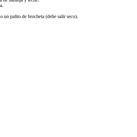
 ​​‌ ‌‌‌‍​‍‌‍ ​‌‍‍‌‌ ​ ‌‍‍​‌‍‌‌‌‍‌​​‍​‍‌ ‌
‍‍‌‌ ‌​‌ ‍‌​‍ ‍‌ ​ ‌ ‌​‌ ‌‌‌‍‌​‌‍‍‌‌‍ ​‍‌‍‌‍‍‌‌‍‌​​ ‌‌ ​‍‌‍‌‌‌‍​ ‌‍‍‌‌ ​​‌‍‌‌​‍ ‌​ ‍​​ ​​​ ‌ ​ ‍​​‍‌‍‌ ‌​‌ ‍‌‌ ​​‌‍‌‌​ ‌‌ ​‍‌‍‌‌‌‍​ ‌‍‍‌‌ ​​‌‍‌‌​‍‌‍‌ ​​‌‍​‌‌ ‌​‌‍‍​​ ‌‌‍‍‌‌‍ ‍‌ ​ ‌ ‌​‌ ​‍‌ ‌‌‌‍​ ‌ ‌​‌‍‍‌‌‍ ‌‍ ‍‌ ​ ​‍‌‌​ ‌‌‌​​‍‌‌ ‌‍‍ ‌‍‌‌‌ ‍‌​‍‌‌​ ​ ‌​‌​​‍‌‌​ ​ ‌​‌​​‍‌‌​ ​‍​ ​‍​ ​ ​ ​‌‌‍‌‌‌‍‌​​ ​‍‌‍​ ‌‍‌‌​ ‍​​ ​​​ ​‍​ ​‌​ ​​​‍‌‌​ ​‍​ ​‍​‍‌‌​ ‌‌‌​‌​​‍ ‍‌‍​ ‌‍‍​‌‍‍‌‌‍ ​‌‍‌​‌ ​‍‌‍‌‌‌‍ ‍​‍‌‌​ ‌‌‌​​‍‌‌ ‌‍‍ ‌‍‌‌‌ ‍‌​‍‌‌​ ​ ‌​‌​​‍‌‌​ ​ ‌​‌​​‍‌‌​ ​‍​ ​‍‌‍​ ​ ‌‌‌‍​‌​ ​‍​ ‍​​ ​​​ ​​‌‍​‌​ ‍‌​ ​‌‌‍​‌‌‍​ ​‍‌‌​ ​‍​ ​‍​‍‌‌​ ‌‌‌​‌​​‍ ‍‌ ‌​‌‍‌‌‌ ‍​‌ ‌​​‍‌‍‌ ​​‌‍‌‌‌ ​‍‌ ​ ‌ ​​‌‍‌‌‌‍​ ‌ ‌​‌‍‍‌‌ ‌‍‌‍‌‌​ ‌‌ ​​‌ ‌‌‌‍​‍‌‍ ​‌‍‍‌‌ ​ ‌‍‍​‌‍‌‌‌‍‌​​‍​‍‌ ‌