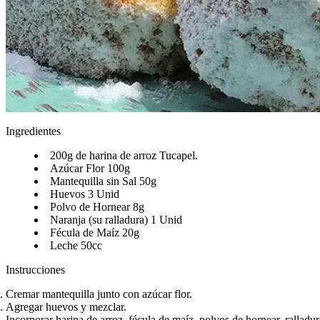
Ingredientes
200g de harina de arroz Tucapel.​​​​‌ ‍ ​‍​‍‌‍ ‌ ​‍‌‍‍‌‌‍‌ ‌‍‍‌‌‍ ‍​‍​‍​ ‍‍​‍​‍‌ ​ ‌‍​‌‌‍ ‍‌‍‍‌‌ ‌​‌ ‍‌​‍ ‍‌‍‍‌‌‍ ​‍​‍​‍ ​​‍​‍‌‍‍​‌ ​‍‌‍‌‌‌‍‌‍​‍​‍​ ‍‍​‍​‍‌‍‍​‌ ‌​‌ ‌​‌ ​​‌ ​ ​ ‍‍​‍ ​‍ ‌ ‌​‌ ‌‌‌‍​ ‌‍​‌‌ ​​‌‍‌‌‌‍ ​​‍ ‍‌ ​ ‌‍​‌‌‍ ‍‌‍‍‌‌ ‌​‌ ‍‌​‍ ‍‌ ​ ‌ ‌​‌ ‌‌‌‍‌​‌‍‍‌‌‍ ​‍ ‌‍‍‌‌‍ ‍‌ ‌​‌‍‌‌‌‍ ‍‌ ‌​​‍ ‌‍‌‌‌‍‌​‌‍‍‌‌ ‌​​‍ ‌‍ ‌‌‍ ‌‍‌​‌‍‌‌​ ‌‌ ​​‌ ​‍‌‍‌‌‌ ​ ‌‍‌‌‌‍ ‍‌ ‌​‌‍​‌‌ ‌​‌‍‍‌‌‍ ‌‍ ‍​ ‍ ‌‍‍‌‌‍‌​​ ‌‌ ​‍‌‍‌‌‌‍​ ‌‍‍‌‌ ​​‌‍‌‌​‍ ‌​ ‍​​ ​​​ ‌ ​ ‍​​ ‍ ‌ ‌​‌ ‍‌‌ ​​‌‍‌‌​ ‌‌ ​‍‌‍‌‌‌‍​ ‌‍‍‌‌ ​​‌‍‌‌​ ‍ ‌ ​​‌‍​‌‌ ‌​‌‍‍​​ ‌‌‍‍‌‌‍ ‍‌‍‌ ‌ ​‍‌‍‌‌‌‍‌​‌‍‍‌‌‍‌‌‌‍ ‍‌ ‌​‌ ​ ​‍‌‌​ ‌‌‌​​‍‌‌ ‌‍‍ ‌‍‌‌‌ ‍‌​‍‌‌​ ​ ‌​‌​​‍‌‌​ ​ ‌​‌​​‍‌‌​ ​‍​ ​‍‌‍‌​‌‍​‌‌‍​ ​ ‍​​ ​ ‌‍​‍​ ‌‌‌‍‌‌‌‍‌‌​ ​​‌‍​‌​ ‌‌​‍‌‌​ ​‍​ ​‍​‍‌‌​ ‌‌‌​‌​​‍ ‍‌‍​ ‌‍‍​‌‍‍‌‌‍ ​‌‍‌​‌ ​‍‌‍‌‌‌‍ ‍​‍‌‌​ ‌‌‌​​‍‌‌ ‌‍‍ ‌‍‌‌‌ ‍‌​‍‌‌​ ​ ‌​‌​​‍‌‌​ ​ ‌​‌​​‍‌‌​ ​‍​ ​‍‌‍​‌‌‍‌‍‌‍‌‍​ ‍‌‌‍‌‍​ ​ ​ ‌‍​ ‍​‌‍‌​​ ‌‍​ ​​‌‍‌​​‍‌‌​ ​‍​ ​‍​‍‌‌​ ‌‌‌​‌​​‍ ‍‌ ‌​‌‍‌‌‌ ‍​‌ ‌​​ ‌‍​‍‌‍​‌‌ ​ ‌‍‌‌‌‌‌‌‌ ​‍‌‍ ​​ ‌‌‍‍​‌ ‌​‌ ‌​‌ ​​‌ ​ ​‍‌‌​ ​ ‌​​‌​‍‌‌​ ​‍‌​‌‍​‍‌‌​ ​‍‌​‌‍‌ ‌​‌ ‌‌‌‍​ ‌‍​‌‌ ​​‌‍‌‌‌‍ ​​‍ ‍‌ ​ ‌‍​‌‌‍ ‍‌‍‍‌‌ ‌​‌ ‍‌​‍ ‍‌ ​ ‌ ‌​‌ ‌‌‌‍‌​‌‍‍‌‌‍ ​‍‌‍‌‍‍‌‌‍‌​​ ‌‌ ​‍‌‍‌‌‌‍​ ‌‍‍‌‌ ​​‌‍‌‌​‍ ‌​ ‍​​ ​​​ ‌ ​ ‍​​‍‌‍‌ ‌​‌ ‍‌‌ ​​‌‍‌‌​ ‌‌ ​‍‌‍‌‌‌‍​ ‌‍‍‌‌ ​​‌‍‌‌​‍‌‍‌ ​​‌‍​‌‌ ‌​‌‍‍​​ ‌‌‍‍‌‌‍ ‍‌‍‌ ‌ ​‍‌‍‌‌‌‍‌​‌‍‍‌‌‍‌‌‌‍ ‍‌ ‌​‌ ​ ​‍‌‌​ ‌‌‌​​‍‌‌ ‌‍‍ ‌‍‌‌‌ ‍‌​‍‌‌​ ​ ‌​‌​​‍‌‌​ ​ ‌​‌​​‍‌‌​ ​‍​ ​‍‌‍‌​‌‍​‌‌‍​ ​ ‍​​ ​ ‌‍​‍​ ‌‌‌‍‌‌‌‍‌‌​ ​​‌‍​‌​ ‌‌​‍‌‌​ ​‍​ ​‍​‍‌‌​ ‌‌‌​‌​​‍ ‍‌‍​ ‌‍‍​‌‍‍‌‌‍ ​‌‍‌​‌ ​‍‌‍‌‌‌‍ ‍​‍‌‌​ ‌‌‌​​‍‌‌ ‌‍‍ ‌‍‌‌‌ ‍‌​‍‌‌​ ​ ‌​‌​​‍‌‌​ ​ ‌​‌​​‍‌‌​ ​‍​ ​‍‌‍​‌‌‍‌‍‌‍‌‍​ ‍‌‌‍‌‍​ ​ ​ ‌‍​ ‍​‌‍‌​​ ‌‍​ ​​‌‍‌​​‍‌‌​ ​‍​ ​‍​‍‌‌​ ‌‌‌​‌​​‍ ‍‌ ‌​‌‍‌‌‌ ‍​‌ ‌​​‍‌‍‌ ​​‌‍‌‌‌ ​‍‌ ​ ‌ ​​‌‍‌‌‌‍​ ‌ ‌​‌‍‍‌‌ ‌‍‌‍‌‌​ ‌‌ ​​‌ ‌‌‌‍​‍‌‍ ​‌‍‍‌‌ ​ ‌‍‍​‌‍‌‌‌‍‌​​‍​‍‌ ‌
Azúcar Flor 100g​​​​‌ ‍ ​‍​‍‌‍ ‌ ​‍‌‍‍‌‌‍‌ ‌‍‍‌‌‍ ‍​‍​‍​ ‍‍​‍​‍‌ ​ ‌‍​‌‌‍ ‍‌‍‍‌‌ ‌​‌ ‍‌​‍ ‍‌‍‍‌‌‍ ​‍​‍​‍ ​​‍​‍‌‍‍​‌ ​‍‌‍‌‌‌‍‌‍​‍​‍​ ‍‍​‍​‍‌‍‍​‌ ‌​‌ ‌​‌ ​​‌ ​ ​ ‍‍​‍ ​‍ ‌ ‌​‌ ‌‌‌‍​ ‌‍​‌‌ ​​‌‍‌‌‌‍ ​​‍ ‍‌ ​ ‌‍​‌‌‍ ‍‌‍‍‌‌ ‌​‌ ‍‌​‍ ‍‌ ​ ‌ ‌​‌ ‌‌‌‍‌​‌‍‍‌‌‍ ​‍ ‌‍‍‌‌‍ ‍‌ ‌​‌‍‌‌‌‍ ‍‌ ‌​​‍ ‌‍‌‌‌‍‌​‌‍‍‌‌ ‌​​‍ ‌‍ ‌‌‍ ‌‍‌​‌‍‌‌​ ‌‌ ​​‌ ​‍‌‍‌‌‌ ​ ‌‍‌‌‌‍ ‍‌ ‌​‌‍​‌‌ ‌​‌‍‍‌‌‍ ‌‍ ‍​ ‍ ‌‍‍‌‌‍‌​​ ‌‌ ​‍‌‍‌‌‌‍​ ‌‍‍‌‌ ​​‌‍‌‌​‍ ‌​ ‍​​ ​​​ ‌ ​ ‍​​ ‍ ‌ ‌​‌ ‍‌‌ ​​‌‍‌‌​ ‌‌ ​‍‌‍‌‌‌‍​ ‌‍‍‌‌ ​​‌‍‌‌​ ‍ ‌ ​​‌‍​‌‌ ‌​‌‍‍​​ ‌‌‍‍‌‌‍ ‍‌‍‌ ‌ ​‍‌‍‌‌‌‍‌​‌‍‍‌‌‍‌‌‌‍ ‍‌ ‌​‌ ​ ​‍‌‌​ ‌‌‌​​‍‌‌ ‌‍‍ ‌‍‌‌‌ ‍‌​‍‌‌​ ​ ‌​‌​​‍‌‌​ ​ ‌​‌​​‍‌‌​ ​‍​ ​‍​ ‍‌​ ​​​ ‍‌‌‍‌‌‌‍​‌‌‍‌‌​ ‍​​ ​‌​ ​‌‌‍​ ‌‍​ ‌‍‌​​‍‌‌​ ​‍​ ​‍​‍‌‌​ ‌‌‌​‌​​‍ ‍‌‍​ ‌‍‍​‌‍‍‌‌‍ ​‌‍‌​‌ ​‍‌‍‌‌‌‍ ‍​‍‌‌​ ‌‌‌​​‍‌‌ ‌‍‍ ‌‍‌‌‌ ‍‌​‍‌‌​ ​ ‌​‌​​‍‌‌​ ​ ‌​‌​​‍‌‌​ ​‍​ ​‍‌‍​ ​ ​‌​ ​ ​ ​‍‌‍​ ​ ‍‌‌‍‌‍​ ​​​ ‌‌​ ​ ‌‍‌‌‌‍‌‍​‍‌‌​ ​‍​ ​‍​‍‌‌​ ‌‌‌​‌​​‍ ‍‌ ‌​‌‍‌‌‌ ‍​‌ ‌​​ ‌‍​‍‌‍​‌‌ ​ ‌‍‌‌‌‌‌‌‌ ​‍‌‍ ​​ ‌‌‍‍​‌ ‌​‌ ‌​‌ ​​‌ ​ ​‍‌‌​ ​ ‌​​‌​‍‌‌​ ​‍‌​‌‍​‍‌‌​ ​‍‌​‌‍‌ ‌​‌ ‌‌‌‍​ ‌‍​‌‌ ​​‌‍‌‌‌‍ ​​‍ ‍‌ ​ ‌‍​‌‌‍ ‍‌‍‍‌‌ ‌​‌ ‍‌​‍ ‍‌ ​ ‌ ‌​‌ ‌‌‌‍‌​‌‍‍‌‌‍ ​‍‌‍‌‍‍‌‌‍‌​​ ‌‌ ​‍‌‍‌‌‌‍​ ‌‍‍‌‌ ​​‌‍‌‌​‍ ‌​ ‍​​ ​​​ ‌ ​ ‍​​‍‌‍‌ ‌​‌ ‍‌‌ ​​‌‍‌‌​ ‌‌ ​‍‌‍‌‌‌‍​ ‌‍‍‌‌ ​​‌‍‌‌​‍‌‍‌ ​​‌‍​‌‌ ‌​‌‍‍​​ ‌‌‍‍‌‌‍ ‍‌‍‌ ‌ ​‍‌‍‌‌‌‍‌​‌‍‍‌‌‍‌‌‌‍ ‍‌ ‌​‌ ​ ​‍‌‌​ ‌‌‌​​‍‌‌ ‌‍‍ ‌‍‌‌‌ ‍‌​‍‌‌​ ​ ‌​‌​​‍‌‌​ ​ ‌​‌​​‍‌‌​ ​‍​ ​‍​ ‍‌​ ​​​ ‍‌‌‍‌‌‌‍​‌‌‍‌‌​ ‍​​ ​‌​ ​‌‌‍​ ‌‍​ ‌‍‌​​‍‌‌​ ​‍​ ​‍​‍‌‌​ ‌‌‌​‌​​‍ ‍‌‍​ ‌‍‍​‌‍‍‌‌‍ ​‌‍‌​‌ ​‍‌‍‌‌‌‍ ‍​‍‌‌​ ‌‌‌​​‍‌‌ ‌‍‍ ‌‍‌‌‌ ‍‌​‍‌‌​ ​ ‌​‌​​‍‌‌​ ​ ‌​‌​​‍‌‌​ ​‍​ ​‍‌‍​ ​ ​‌​ ​ ​ ​‍‌‍​ ​ ‍‌‌‍‌‍​ ​​​ ‌‌​ ​ ‌‍‌‌‌‍‌‍​‍‌‌​ ​‍​ ​‍​‍‌‌​ ‌‌‌​‌​​‍ ‍‌ ‌​‌‍‌‌‌ ‍​‌ ‌​​‍‌‍‌ ​​‌‍‌‌‌ ​‍‌ ​ ‌ ​​‌‍‌‌‌‍​ ‌ ‌​‌‍‍‌‌ ‌‍‌‍‌‌​ ‌‌ ​​‌ ‌‌‌‍​‍‌‍ ​‌‍‍‌‌ ​ ‌‍‍​‌‍‌‌‌‍‌​​‍​‍‌ ‌
Mantequilla sin Sal 50g​​​​‌ ‍ ​‍​‍‌‍ ‌ ​‍‌‍‍‌‌‍‌ ‌‍‍‌‌‍ ‍​‍​‍​ ‍‍​‍​‍‌ ​ ‌‍​‌‌‍ ‍‌‍‍‌‌ ‌​‌ ‍‌​‍ ‍‌‍‍‌‌‍ ​‍​‍​‍ ​​‍​‍‌‍‍​‌ ​‍‌‍‌‌‌‍‌‍​‍​‍​ ‍‍​‍​‍‌‍‍​‌ ‌​‌ ‌​‌ ​​‌ ​ ​ ‍‍​‍ ​‍ ‌ ‌​‌ ‌‌‌‍​ ‌‍​‌‌ ​​‌‍‌‌‌‍ ​​‍ ‍‌ ​ ‌‍​‌‌‍ ‍‌‍‍‌‌ ‌​‌ ‍‌​‍ ‍‌ ​ ‌ ‌​‌ ‌‌‌‍‌​‌‍‍‌‌‍ ​‍ ‌‍‍‌‌‍ ‍‌ ‌​‌‍‌‌‌‍ ‍‌ ‌​​‍ ‌‍‌‌‌‍‌​‌‍‍‌‌ ‌​​‍ ‌‍ ‌‌‍ ‌‍‌​‌‍‌‌​ ‌‌ ​​‌ ​‍‌‍‌‌‌ ​ ‌‍‌‌‌‍ ‍‌ ‌​‌‍​‌‌ ‌​‌‍‍‌‌‍ ‌‍ ‍​ ‍ ‌‍‍‌‌‍‌​​ ‌‌ ​‍‌‍‌‌‌‍​ ‌‍‍‌‌ ​​‌‍‌‌​‍ ‌​ ‍​​ ​​​ ‌ ​ ‍​​ ‍ ‌ ‌​‌ ‍‌‌ ​​‌‍‌‌​ ‌‌ ​‍‌‍‌‌‌‍​ ‌‍‍‌‌ ​​‌‍‌‌​ ‍ ‌ ​​‌‍​‌‌ ‌​‌‍‍​​ ‌‌‍‍‌‌‍ ‍‌‍‌ ‌ ​‍‌‍‌‌‌‍‌​‌‍‍‌‌‍‌‌‌‍ ‍‌ ‌​‌ ​ ​‍‌‌​ ‌‌‌​​‍‌‌ ‌‍‍ ‌‍‌‌‌ ‍‌​‍‌‌​ ​ ‌​‌​​‍‌‌​ ​ ‌​‌​​‍‌‌​ ​‍​ ​‍​ ‌‍‌‍‌​‌‍​ ​ ‌ ‌‍‌​​ ‍​​ ‍​‌‍​‌​ ‌​​ ‌‍​ ‌‍​ ​​​‍‌‌​ ​‍​ ​‍​‍‌‌​ ‌‌‌​‌​​‍ ‍‌‍​ ‌‍‍​‌‍‍‌‌‍ ​‌‍‌​‌ ​‍‌‍‌‌‌‍ ‍​‍‌‌​ ‌‌‌​​‍‌‌ ‌‍‍ ‌‍‌‌‌ ‍‌​‍‌‌​ ​ ‌​‌​​‍‌‌​ ​ ‌​‌​​‍‌‌​ ​‍​ ​‍​ ​​‌‍​ ​ ‍‌​ ​‌‌‍​‍​ ​ ‌‍​ ​ ‌‍‌‍​‍‌‍‌‍​ ‌​‌‍‌‍​‍‌‌​ ​‍​ ​‍​‍‌‌​ ‌‌‌​‌​​‍ ‍‌ ‌​‌‍‌‌‌ ‍​‌ ‌​​ ‌‍​‍‌‍​‌‌ ​ ‌‍‌‌‌‌‌‌‌ ​‍‌‍ ​​ ‌‌‍‍​‌ ‌​‌ ‌​‌ ​​‌ ​ ​‍‌‌​ ​ ‌​​‌​‍‌‌​ ​‍‌​‌‍​‍‌‌​ ​‍‌​‌‍‌ ‌​‌ ‌‌‌‍​ ‌‍​‌‌ ​​‌‍‌‌‌‍ ​​‍ ‍‌ ​ ‌‍​‌‌‍ ‍‌‍‍‌‌ ‌​‌ ‍‌​‍ ‍‌ ​ ‌ ‌​‌ ‌‌‌‍‌​‌‍‍‌‌‍ ​‍‌‍‌‍‍‌‌‍‌​​ ‌‌ ​‍‌‍‌‌‌‍​ ‌‍‍‌‌ ​​‌‍‌‌​‍ ‌​ ‍​​ ​​​ ‌ ​ ‍​​‍‌‍‌ ‌​‌ ‍‌‌ ​​‌‍‌‌​ ‌‌ ​‍‌‍‌‌‌‍​ ‌‍‍‌‌ ​​‌‍‌‌​‍‌‍‌ ​​‌‍​‌‌ ‌​‌‍‍​​ ‌‌‍‍‌‌‍ ‍‌‍‌ ‌ ​‍‌‍‌‌‌‍‌​‌‍‍‌‌‍‌‌‌‍ ‍‌ ‌​‌ ​ ​‍‌‌​ ‌‌‌​​‍‌‌ ‌‍‍ ‌‍‌‌‌ ‍‌​‍‌‌​ ​ ‌​‌​​‍‌‌​ ​ ‌​‌​​‍‌‌​ ​‍​ ​‍​ ‌‍‌‍‌​‌‍​ ​ ‌ ‌‍‌​​ ‍​​ ‍​‌‍​‌​ ‌​​ ‌‍​ ‌‍​ ​​​‍‌‌​ ​‍​ ​‍​‍‌‌​ ‌‌‌​‌​​‍ ‍‌‍​ ‌‍‍​‌‍‍‌‌‍ ​‌‍‌​‌ ​‍‌‍‌‌‌‍ ‍​‍‌‌​ ‌‌‌​​‍‌‌ ‌‍‍ ‌‍‌‌‌ ‍‌​‍‌‌​ ​ ‌​‌​​‍‌‌​ ​ ‌​‌​​‍‌‌​ ​‍​ ​‍​ ​​‌‍​ ​ ‍‌​ ​‌‌‍​‍​ ​ ‌‍​ ​ ‌‍‌‍​‍‌‍‌‍​ ‌​‌‍‌‍​‍‌‌​ ​‍​ ​‍​‍‌‌​ ‌‌‌​‌​​‍ ‍‌ ‌​‌‍‌‌‌ ‍​‌ ‌​​‍‌‍‌ ​​‌‍‌‌‌ ​‍‌ ​ ‌ ​​‌‍‌‌‌‍​ ‌ ‌​‌‍‍‌‌ ‌‍‌‍‌‌​ ‌‌ ​​‌ ‌‌‌‍​‍‌‍ ​‌‍‍‌‌ ​ ‌‍‍​‌‍‌‌‌‍‌​​‍​‍‌ ‌
Huevos 3 Unid​​​​‌ ‍ ​‍​‍‌‍ ‌ ​‍‌‍‍‌‌‍‌ ‌‍‍‌‌‍ ‍​‍​‍​ ‍‍​‍​‍‌ ​ ‌‍​‌‌‍ ‍‌‍‍‌‌ ‌​‌ ‍‌​‍ ‍‌‍‍‌‌‍ ​‍​‍​‍ ​​‍​‍‌‍‍​‌ ​‍‌‍‌‌‌‍‌‍​‍​‍​ ‍‍​‍​‍‌‍‍​‌ ‌​‌ ‌​‌ ​​‌ ​ ​ ‍‍​‍ ​‍ ‌ ‌​‌ ‌‌‌‍​ ‌‍​‌‌ ​​‌‍‌‌‌‍ ​​‍ ‍‌ ​ ‌‍​‌‌‍ ‍‌‍‍‌‌ ‌​‌ ‍‌​‍ ‍‌ ​ ‌ ‌​‌ ‌‌‌‍‌​‌‍‍‌‌‍ ​‍ ‌‍‍‌‌‍ ‍‌ ‌​‌‍‌‌‌‍ ‍‌ ‌​​‍ ‌‍‌‌‌‍‌​‌‍‍‌‌ ‌​​‍ ‌‍ ‌‌‍ ‌‍‌​‌‍‌‌​ ‌‌ ​​‌ ​‍‌‍‌‌‌ ​ ‌‍‌‌‌‍ ‍‌ ‌​‌‍​‌‌ ‌​‌‍‍‌‌‍ ‌‍ ‍​ ‍ ‌‍‍‌‌‍‌​​ ‌‌ ​‍‌‍‌‌‌‍​ ‌‍‍‌‌ ​​‌‍‌‌​‍ ‌​ ‍​​ ​​​ ‌ ​ ‍​​ ‍ ‌ ‌​‌ ‍‌‌ ​​‌‍‌‌​ ‌‌ ​‍‌‍‌‌‌‍​ ‌‍‍‌‌ ​​‌‍‌‌​ ‍ ‌ ​​‌‍​‌‌ ‌​‌‍‍​​ ‌‌‍‍‌‌‍ ‍‌‍‌ ‌ ​‍‌‍‌‌‌‍‌​‌‍‍‌‌‍‌‌‌‍ ‍‌ ‌​‌ ​ ​‍‌‌​ ‌‌‌​​‍‌‌ ‌‍‍ ‌‍‌‌‌ ‍‌​‍‌‌​ ​ ‌​‌​​‍‌‌​ ​ ‌​‌​​‍‌‌​ ​‍​ ​‍‌‍​‌‌‍​‌‌‍​‍‌‍‌​​ ​‌​ ‌‌​ ​‌‌‍​‍‌‍‌‌​ ​‌‌‍​‌​ ‌​​‍‌‌​ ​‍​ ​‍​‍‌‌​ ‌‌‌​‌​​‍ ‍‌‍​ ‌‍‍​‌‍‍‌‌‍ ​‌‍‌​‌ ​‍‌‍‌‌‌‍ ‍​‍‌‌​ ‌‌‌​​‍‌‌ ‌‍‍ ‌‍‌‌‌ ‍‌​‍‌‌​ ​ ‌​‌​​‍‌‌​ ​ ‌​‌​​‍‌‌​ ​‍​ ​‍‌‍​‍‌‍‌‌​ ​ ​ ​ ​ ‌​​ ​‌​ ​ ​ ‍‌​ ‌​​ ‌​​ ‌‌‌‍‌‌​‍‌‌​ ​‍​ ​‍​‍‌‌​ ‌‌‌​‌​​‍ ‍‌ ‌​‌‍‌‌‌ ‍​‌ ‌​​ ‌‍​‍‌‍​‌‌ ​ ‌‍‌‌‌‌‌‌‌ ​‍‌‍ ​​ ‌‌‍‍​‌ ‌​‌ ‌​‌ ​​‌ ​ ​‍‌‌​ ​ ‌​​‌​‍‌‌​ ​‍‌​‌‍​‍‌‌​ ​‍‌​‌‍‌ ‌​‌ ‌‌‌‍​ ‌‍​‌‌ ​​‌‍‌‌‌‍ ​​‍ ‍‌ ​ ‌‍​‌‌‍ ‍‌‍‍‌‌ ‌​‌ ‍‌​‍ ‍‌ ​ ‌ ‌​‌ ‌‌‌‍‌​‌‍‍‌‌‍ ​‍‌‍‌‍‍‌‌‍‌​​ ‌‌ ​‍‌‍‌‌‌‍​ ‌‍‍‌‌ ​​‌‍‌‌​‍ ‌​ ‍​​ ​​​ ‌ ​ ‍​​‍‌‍‌ ‌​‌ ‍‌‌ ​​‌‍‌‌​ ‌‌ ​‍‌‍‌‌‌‍​ ‌‍‍‌‌ ​​‌‍‌‌​‍‌‍‌ ​​‌‍​‌‌ ‌​‌‍‍​​ ‌‌‍‍‌‌‍ ‍‌‍‌ ‌ ​‍‌‍‌‌‌‍‌​‌‍‍‌‌‍‌‌‌‍ ‍‌ ‌​‌ ​ ​‍‌‌​ ‌‌‌​​‍‌‌ ‌‍‍ ‌‍‌‌‌ ‍‌​‍‌‌​ ​ ‌​‌​​‍‌‌​ ​ ‌​‌​​‍‌‌​ ​‍​ ​‍‌‍​‌‌‍​‌‌‍​‍‌‍‌​​ ​‌​ ‌‌​ ​‌‌‍​‍‌‍‌‌​ ​‌‌‍​‌​ ‌​​‍‌‌​ ​‍​ ​‍​‍‌‌​ ‌‌‌​‌​​‍ ‍‌‍​ ‌‍‍​‌‍‍‌‌‍ ​‌‍‌​‌ ​‍‌‍‌‌‌‍ ‍​‍‌‌​ ‌‌‌​​‍‌‌ ‌‍‍ ‌‍‌‌‌ ‍‌​‍‌‌​ ​ ‌​‌​​‍‌‌​ ​ ‌​‌​​‍‌‌​ ​‍​ ​‍‌‍​‍‌‍‌‌​ ​ ​ ​ ​ ‌​​ ​‌​ ​ ​ ‍‌​ ‌​​ ‌​​ ‌‌‌‍‌‌​‍‌‌​ ​‍​ ​‍​‍‌‌​ ‌‌‌​‌​​‍ ‍‌ ‌​‌‍‌‌‌ ‍​‌ ‌​​‍‌‍‌ ​​‌‍‌‌‌ ​‍‌ ​ ‌ ​​‌‍‌‌‌‍​ ‌ ‌​‌‍‍‌‌ ‌‍‌‍‌‌​ ‌‌ ​​‌ ‌‌‌‍​‍‌‍ ​‌‍‍‌‌ ​ ‌‍‍​‌‍‌‌‌‍‌​​‍​‍‌ ‌
Polvo de Hornear 8g​​​​‌ ‍ ​‍​‍‌‍ ‌ ​‍‌‍‍‌‌‍‌ ‌‍‍‌‌‍ ‍​‍​‍​ ‍‍​‍​‍‌ ​ ‌‍​‌‌‍ ‍‌‍‍‌‌ ‌​‌ ‍‌​‍ ‍‌‍‍‌‌‍ ​‍​‍​‍ ​​‍​‍‌‍‍​‌ ​‍‌‍‌‌‌‍‌‍​‍​‍​ ‍‍​‍​‍‌‍‍​‌ ‌​‌ ‌​‌ ​​‌ ​ ​ ‍‍​‍ ​‍ ‌ ‌​‌ ‌‌‌‍​ ‌‍​‌‌ ​​‌‍‌‌‌‍ ​​‍ ‍‌ ​ ‌‍​‌‌‍ ‍‌‍‍‌‌ ‌​‌ ‍‌​‍ ‍‌ ​ ‌ ‌​‌ ‌‌‌‍‌​‌‍‍‌‌‍ ​‍ ‌‍‍‌‌‍ ‍‌ ‌​‌‍‌‌‌‍ ‍‌ ‌​​‍ ‌‍‌‌‌‍‌​‌‍‍‌‌ ‌​​‍ ‌‍ ‌‌‍ ‌‍‌​‌‍‌‌​ ‌‌ ​​‌ ​‍‌‍‌‌‌ ​ ‌‍‌‌‌‍ ‍‌ ‌​‌‍​‌‌ ‌​‌‍‍‌‌‍ ‌‍ ‍​ ‍ ‌‍‍‌‌‍‌​​ ‌‌ ​‍‌‍‌‌‌‍​ ‌‍‍‌‌ ​​‌‍‌‌​‍ ‌​ ‍​​ ​​​ ‌ ​ ‍​​ ‍ ‌ ‌​‌ ‍‌‌ ​​‌‍‌‌​ ‌‌ ​‍‌‍‌‌‌‍​ ‌‍‍‌‌ ​​‌‍‌‌​ ‍ ‌ ​​‌‍​‌‌ ‌​‌‍‍​​ ‌‌‍‍‌‌‍ ‍‌‍‌ ‌ ​‍‌‍‌‌‌‍‌​‌‍‍‌‌‍‌‌‌‍ ‍‌ ‌​‌ ​ ​‍‌‌​ ‌‌‌​​‍‌‌ ‌‍‍ ‌‍‌‌‌ ‍‌​‍‌‌​ ​ ‌​‌​​‍‌‌​ ​ ‌​‌​​‍‌‌​ ​‍​ ​‍‌‍​‍​ ​‌‌‍‌​​ ‌ ‌‍​‌​ ‍​​ ​​​ ‌‍​ ‍​​ ‌ ‌‍‌‍‌‍‌‌​‍‌‌​ ​‍​ ​‍​‍‌‌​ ‌‌‌​‌​​‍ ‍‌‍​ ‌‍‍​‌‍‍‌‌‍ ​‌‍‌​‌ ​‍‌‍‌‌‌‍ ‍​‍‌‌​ ‌‌‌​​‍‌‌ ‌‍‍ ‌‍‌‌‌ ‍‌​‍‌‌​ ​ ‌​‌​​‍‌‌​ ​ ‌​‌​​‍‌‌​ ​‍​ ​‍​ ‌ ‌‍‌​​ ‍​​ ​ ​ ‌​​ ‌‍​ ​‌‌‍​‍​ ​‌​ ​​​ ‍​​ ​‌​‍‌‌​ ​‍​ ​‍​‍‌‌​ ‌‌‌​‌​​‍ ‍‌ ‌​‌‍‌‌‌ ‍​‌ ‌​​ ‌‍​‍‌‍​‌‌ ​ ‌‍‌‌‌‌‌‌‌ ​‍‌‍ ​​ ‌‌‍‍​‌ ‌​‌ ‌​‌ ​​‌ ​ ​‍‌‌​ ​ ‌​​‌​‍‌‌​ ​‍‌​‌‍​‍‌‌​ ​‍‌​‌‍‌ ‌​‌ ‌‌‌‍​ ‌‍​‌‌ ​​‌‍‌‌‌‍ ​​‍ ‍‌ ​ ‌‍​‌‌‍ ‍‌‍‍‌‌ ‌​‌ ‍‌​‍ ‍‌ ​ ‌ ‌​‌ ‌‌‌‍‌​‌‍‍‌‌‍ ​‍‌‍‌‍‍‌‌‍‌​​ ‌‌ ​‍‌‍‌‌‌‍​ ‌‍‍‌‌ ​​‌‍‌‌​‍ ‌​ ‍​​ ​​​ ‌ ​ ‍​​‍‌‍‌ ‌​‌ ‍‌‌ ​​‌‍‌‌​ ‌‌ ​‍‌‍‌‌‌‍​ ‌‍‍‌‌ ​​‌‍‌‌​‍‌‍‌ ​​‌‍​‌‌ ‌​‌‍‍​​ ‌‌‍‍‌‌‍ ‍‌‍‌ ‌ ​‍‌‍‌‌‌‍‌​‌‍‍‌‌‍‌‌‌‍ ‍‌ ‌​‌ ​ ​‍‌‌​ ‌‌‌​​‍‌‌ ‌‍‍ ‌‍‌‌‌ ‍‌​‍‌‌​ ​ ‌​‌​​‍‌‌​ ​ ‌​‌​​‍‌‌​ ​‍​ ​‍‌‍​‍​ ​‌‌‍‌​​ ‌ ‌‍​‌​ ‍​​ ​​​ ‌‍​ ‍​​ ‌ ‌‍‌‍‌‍‌‌​‍‌‌​ ​‍​ ​‍​‍‌‌​ ‌‌‌​‌​​‍ ‍‌‍​ ‌‍‍​‌‍‍‌‌‍ ​‌‍‌​‌ ​‍‌‍‌‌‌‍ ‍​‍‌‌​ ‌‌‌​​‍‌‌ ‌‍‍ ‌‍‌‌‌ ‍‌​‍‌‌​ ​ ‌​‌​​‍‌‌​ ​ ‌​‌​​‍‌‌​ ​‍​ ​‍​ ‌ ‌‍‌​​ ‍​​ ​ ​ ‌​​ ‌‍​ ​‌‌‍​‍​ ​‌​ ​​​ ‍​​ ​‌​‍‌‌​ ​‍​ ​‍​‍‌‌​ ‌‌‌​‌​​‍ ‍‌ ‌​‌‍‌‌‌ ‍​‌ ‌​​‍‌‍‌ ​​‌‍‌‌‌ ​‍‌ ​ ‌ ​​‌‍‌‌‌‍​ ‌ ‌​‌‍‍‌‌ ‌‍‌‍‌‌​ ‌‌ ​​‌ ‌‌‌‍​‍‌‍ ​‌‍‍‌‌ ​ ‌‍‍​‌‍‌‌‌‍‌​​‍​‍‌ ‌
Naranja (su ralladura) 1 Unid​​​​‌ ‍ ​‍​‍‌‍ ‌ ​‍‌‍‍‌‌‍‌ ‌‍‍‌‌‍ ‍​‍​‍​ ‍‍​‍​‍‌ ​ ‌‍​‌‌‍ ‍‌‍‍‌‌ ‌​‌ ‍‌​‍ ‍‌‍‍‌‌‍ ​‍​‍​‍ ​​‍​‍‌‍‍​‌ ​‍‌‍‌‌‌‍‌‍​‍​‍​ ‍‍​‍​‍‌‍‍​‌ ‌​‌ ‌​‌ ​​‌ ​ ​ ‍‍​‍ ​‍ ‌ ‌​‌ ‌‌‌‍​ ‌‍​‌‌ ​​‌‍‌‌‌‍ ​​‍ ‍‌ ​ ‌‍​‌‌‍ ‍‌‍‍‌‌ ‌​‌ ‍‌​‍ ‍‌ ​ ‌ ‌​‌ ‌‌‌‍‌​‌‍‍‌‌‍ ​‍ ‌‍‍‌‌‍ ‍‌ ‌​‌‍‌‌‌‍ ‍‌ ‌​​‍ ‌‍‌‌‌‍‌​‌‍‍‌‌ ‌​​‍ ‌‍ ‌‌‍ ‌‍‌​‌‍‌‌​ ‌‌ ​​‌ ​‍‌‍‌‌‌ ​ ‌‍‌‌‌‍ ‍‌ ‌​‌‍​‌‌ ‌​‌‍‍‌‌‍ ‌‍ ‍​ ‍ ‌‍‍‌‌‍‌​​ ‌‌ ​‍‌‍‌‌‌‍​ ‌‍‍‌‌ ​​‌‍‌‌​‍ ‌​ ‍​​ ​​​ ‌ ​ ‍​​ ‍ ‌ ‌​‌ ‍‌‌ ​​‌‍‌‌​ ‌‌ ​‍‌‍‌‌‌‍​ ‌‍‍‌‌ ​​‌‍‌‌​ ‍ ‌ ​​‌‍​‌‌ ‌​‌‍‍​​ ‌‌‍‍‌‌‍ ‍‌‍‌ ‌ ​‍‌‍‌‌‌‍‌​‌‍‍‌‌‍‌‌‌‍ ‍‌ ‌​‌ ​ ​‍‌‌​ ‌‌‌​​‍‌‌ ‌‍‍ ‌‍‌‌‌ ‍‌​‍‌‌​ ​ ‌​‌​​‍‌‌​ ​ ‌​‌​​‍‌‌​ ​‍​ ​‍​ ‌‌​ ‍​​ ​ ​ ​ ​ ​‍​ ‍​‌‍​ ​ ​ ​ ‍​​ ‍‌​ ‌‌​ ‌‌​‍‌‌​ ​‍​ ​‍​‍‌‌​ ‌‌‌​‌​​‍ ‍‌‍​ ‌‍‍​‌‍‍‌‌‍ ​‌‍‌​‌ ​‍‌‍‌‌‌‍ ‍​‍‌‌​ ‌‌‌​​‍‌‌ ‌‍‍ ‌‍‌‌‌ ‍‌​‍‌‌​ ​ ‌​‌​​‍‌‌​ ​ ‌​‌​​‍‌‌​ ​‍​ ​‍​ ‌‌‌‍‌‌​ ‍​‌‍‌​‌‍​‍​ ‍‌​ ‌ ‌‍‌​​ ​‌‌‍‌​‌‍‌‌‌‍‌‍​‍‌‌​ ​‍​ ​‍​‍‌‌​ ‌‌‌​‌​​‍ ‍‌ ‌​‌‍‌‌‌ ‍​‌ ‌​​ ‌‍​‍‌‍​‌‌ ​ ‌‍‌‌‌‌‌‌‌ ​‍‌‍ ​​ ‌‌‍‍​‌ ‌​‌ ‌​‌ ​​‌ ​ ​‍‌‌​ ​ ‌​​‌​‍‌‌​ ​‍‌​‌‍​‍‌‌​ ​‍‌​‌‍‌ ‌​‌ ‌‌‌‍​ ‌‍​‌‌ ​​‌‍‌‌‌‍ ​​‍ ‍‌ ​ ‌‍​‌‌‍ ‍‌‍‍‌‌ ‌​‌ ‍‌​‍ ‍‌ ​ ‌ ‌​‌ ‌‌‌‍‌​‌‍‍‌‌‍ ​‍‌‍‌‍‍‌‌‍‌​​ ‌‌ ​‍‌‍‌‌‌‍​ ‌‍‍‌‌ ​​‌‍‌‌​‍ ‌​ ‍​​ ​​​ ‌ ​ ‍​​‍‌‍‌ ‌​‌ ‍‌‌ ​​‌‍‌‌​ ‌‌ ​‍‌‍‌‌‌‍​ ‌‍‍‌‌ ​​‌‍‌‌​‍‌‍‌ ​​‌‍​‌‌ ‌​‌‍‍​​ ‌‌‍‍‌‌‍ ‍‌‍‌ ‌ ​‍‌‍‌‌‌‍‌​‌‍‍‌‌‍‌‌‌‍ ‍‌ ‌​‌ ​ ​‍‌‌​ ‌‌‌​​‍‌‌ ‌‍‍ ‌‍‌‌‌ ‍‌​‍‌‌​ ​ ‌​‌​​‍‌‌​ ​ ‌​‌​​‍‌‌​ ​‍​ ​‍​ ‌‌​ ‍​​ ​ ​ ​ ​ ​‍​ ‍​‌‍​ ​ ​ ​ ‍​​ ‍‌​ ‌‌​ ‌‌​‍‌‌​ ​‍​ ​‍​‍‌‌​ ‌‌‌​‌​​‍ ‍‌‍​ ‌‍‍​‌‍‍‌‌‍ ​‌‍‌​‌ ​‍‌‍‌‌‌‍ ‍​‍‌‌​ ‌‌‌​​‍‌‌ ‌‍‍ ‌‍‌‌‌ ‍‌​‍‌‌​ ​ ‌​‌​​‍‌‌​ ​ ‌​‌​​‍‌‌​ ​‍​ ​‍​ ‌‌‌‍‌‌​ ‍​‌‍‌​‌‍​‍​ ‍‌​ ‌ ‌‍‌​​ ​‌‌‍‌​‌‍‌‌‌‍‌‍​‍‌‌​ ​‍​ ​‍​‍‌‌​ ‌‌‌​‌​​‍ ‍‌ ‌​‌‍‌‌‌ ‍​‌ ‌​​‍‌‍‌ ​​‌‍‌‌‌ ​‍‌ ​ ‌ ​​‌‍‌‌‌‍​ ‌ ‌​‌‍‍‌‌ ‌‍‌‍‌‌​ ‌‌ ​​‌ ‌‌‌‍​‍‌‍ ​‌‍‍‌‌ ​ ‌‍‍​‌‍‌‌‌‍‌​​‍​‍‌ ‌
Fécula de Maíz 20g​​​​‌ ‍ ​‍​‍‌‍ ‌ ​‍‌‍‍‌‌‍‌ ‌‍‍‌‌‍ ‍​‍​‍​ ‍‍​‍​‍‌ ​ ‌‍​‌‌‍ ‍‌‍‍‌‌ ‌​‌ ‍‌​‍ ‍‌‍‍‌‌‍ ​‍​‍​‍ ​​‍​‍‌‍‍​‌ ​‍‌‍‌‌‌‍‌‍​‍​‍​ ‍‍​‍​‍‌‍‍​‌ ‌​‌ ‌​‌ ​​‌ ​ ​ ‍‍​‍ ​‍ ‌ ‌​‌ ‌‌‌‍​ ‌‍​‌‌ ​​‌‍‌‌‌‍ ​​‍ ‍‌ ​ ‌‍​‌‌‍ ‍‌‍‍‌‌ ‌​‌ ‍‌​‍ ‍‌ ​ ‌ ‌​‌ ‌‌‌‍‌​‌‍‍‌‌‍ ​‍ ‌‍‍‌‌‍ ‍‌ ‌​‌‍‌‌‌‍ ‍‌ ‌​​‍ ‌‍‌‌‌‍‌​‌‍‍‌‌ ‌​​‍ ‌‍ ‌‌‍ ‌‍‌​‌‍‌‌​ ‌‌ ​​‌ ​‍‌‍‌‌‌ ​ ‌‍‌‌‌‍ ‍‌ ‌​‌‍​‌‌ ‌​‌‍‍‌‌‍ ‌‍ ‍​ ‍ ‌‍‍‌‌‍‌​​ ‌‌ ​‍‌‍‌‌‌‍​ ‌‍‍‌‌ ​​‌‍‌‌​‍ ‌​ ‍​​ ​​​ ‌ ​ ‍​​ ‍ ‌ ‌​‌ ‍‌‌ ​​‌‍‌‌​ ‌‌ ​‍‌‍‌‌‌‍​ ‌‍‍‌‌ ​​‌‍‌‌​ ‍ ‌ ​​‌‍​‌‌ ‌​‌‍‍​​ ‌‌‍‍‌‌‍ ‍‌‍‌ ‌ ​‍‌‍‌‌‌‍‌​‌‍‍‌‌‍‌‌‌‍ ‍‌ ‌​‌ ​ ​‍‌‌​ ‌‌‌​​‍‌‌ ‌‍‍ ‌‍‌‌‌ ‍‌​‍‌‌​ ​ ‌​‌​​‍‌‌​ ​ ‌​‌​​‍‌‌​ ​‍​ ​‍​ ‍‌​ ​‌‌‍‌‌‌‍​ ​ ‍‌​ ‍‌​ ‌‍​ ‌​​ ‌​​ ​‍‌‍​ ​ ​‌​‍‌‌​ ​‍​ ​‍​‍‌‌​ ‌‌‌​‌​​‍ ‍‌‍​ ‌‍‍​‌‍‍‌‌‍ ​‌‍‌​‌ ​‍‌‍‌‌‌‍ ‍​‍‌‌​ ‌‌‌​​‍‌‌ ‌‍‍ ‌‍‌‌‌ ‍‌​‍‌‌​ ​ ‌​‌​​‍‌‌​ ​ ‌​‌​​‍‌‌​ ​‍​ ​‍‌‍‌‌‌‍‌‌​ ​ ​ ‌‌​ ‌‌​ ‍​​ ​ ​ ​ ​ ‌ ‌‍‌‍​ ‍​‌‍​ ​‍‌‌​ ​‍​ ​‍​‍‌‌​ ‌‌‌​‌​​‍ ‍‌ ‌​‌‍‌‌‌ ‍​‌ ‌​​ ‌‍​‍‌‍​‌‌ ​ ‌‍‌‌‌‌‌‌‌ ​‍‌‍ ​​ ‌‌‍‍​‌ ‌​‌ ‌​‌ ​​‌ ​ ​‍‌‌​ ​ ‌​​‌​‍‌‌​ ​‍‌​‌‍​‍‌‌​ ​‍‌​‌‍‌ ‌​‌ ‌‌‌‍​ ‌‍​‌‌ ​​‌‍‌‌‌‍ ​​‍ ‍‌ ​ ‌‍​‌‌‍ ‍‌‍‍‌‌ ‌​‌ ‍‌​‍ ‍‌ ​ ‌ ‌​‌ ‌‌‌‍‌​‌‍‍‌‌‍ ​‍‌‍‌‍‍‌‌‍‌​​ ‌‌ ​‍‌‍‌‌‌‍​ ‌‍‍‌‌ ​​‌‍‌‌​‍ ‌​ ‍​​ ​​​ ‌ ​ ‍​​‍‌‍‌ ‌​‌ ‍‌‌ ​​‌‍‌‌​ ‌‌ ​‍‌‍‌‌‌‍​ ‌‍‍‌‌ ​​‌‍‌‌​‍‌‍‌ ​​‌‍​‌‌ ‌​‌‍‍​​ ‌‌‍‍‌‌‍ ‍‌‍‌ ‌ ​‍‌‍‌‌‌‍‌​‌‍‍‌‌‍‌‌‌‍ ‍‌ ‌​‌ ​ ​‍‌‌​ ‌‌‌​​‍‌‌ ‌‍‍ ‌‍‌‌‌ ‍‌​‍‌‌​ ​ ‌​‌​​‍‌‌​ ​ ‌​‌​​‍‌‌​ ​‍​ ​‍​ ‍‌​ ​‌‌‍‌‌‌‍​ ​ ‍‌​ ‍‌​ ‌‍​ ‌​​ ‌​​ ​‍‌‍​ ​ ​‌​‍‌‌​ ​‍​ ​‍​‍‌‌​ ‌‌‌​‌​​‍ ‍‌‍​ ‌‍‍​‌‍‍‌‌‍ ​‌‍‌​‌ ​‍‌‍‌‌‌‍ ‍​‍‌‌​ ‌‌‌​​‍‌‌ ‌‍‍ ‌‍‌‌‌ ‍‌​‍‌‌​ ​ ‌​‌​​‍‌‌​ ​ ‌​‌​​‍‌‌​ ​‍​ ​‍‌‍‌‌‌‍‌‌​ ​ ​ ‌‌​ ‌‌​ ‍​​ ​ ​ ​ ​ ‌ ‌‍‌‍​ ‍​‌‍​ ​‍‌‌​ ​‍​ ​‍​‍‌‌​ ‌‌‌​‌​​‍ ‍‌ ‌​‌‍‌‌‌ ‍​‌ ‌​​‍‌‍‌ ​​‌‍‌‌‌ ​‍‌ ​ ‌ ​​‌‍‌‌‌‍​ ‌ ‌​‌‍‍‌‌ ‌‍‌‍‌‌​ ‌‌ ​​‌ ‌‌‌‍​‍‌‍ ​‌‍‍‌‌ ​ ‌‍‍​‌‍‌‌‌‍‌​​‍​‍‌ ‌
Leche 50cc​​​​‌ ‍ ​‍​‍‌‍ ‌ ​‍‌‍‍‌‌‍‌ ‌‍‍‌‌‍ ‍​‍​‍​ ‍‍​‍​‍‌ ​ ‌‍​‌‌‍ ‍‌‍‍‌‌ ‌​‌ ‍‌​‍ ‍‌‍‍‌‌‍ ​‍​‍​‍ ​​‍​‍‌‍‍​‌ ​‍‌‍‌‌‌‍‌‍​‍​‍​ ‍‍​‍​‍‌‍‍​‌ ‌​‌ ‌​‌ ​​‌ ​ ​ ‍‍​‍ ​‍ ‌ ‌​‌ ‌‌‌‍​ ‌‍​‌‌ ​​‌‍‌‌‌‍ ​​‍ ‍‌ ​ ‌‍​‌‌‍ ‍‌‍‍‌‌ ‌​‌ ‍‌​‍ ‍‌ ​ ‌ ‌​‌ ‌‌‌‍‌​‌‍‍‌‌‍ ​‍ ‌‍‍‌‌‍ ‍‌ ‌​‌‍‌‌‌‍ ‍‌ ‌​​‍ ‌‍‌‌‌‍‌​‌‍‍‌‌ ‌​​‍ ‌‍ ‌‌‍ ‌‍‌​‌‍‌‌​ ‌‌ ​​‌ ​‍‌‍‌‌‌ ​ ‌‍‌‌‌‍ ‍‌ ‌​‌‍​‌‌ ‌​‌‍‍‌‌‍ ‌‍ ‍​ ‍ ‌‍‍‌‌‍‌​​ ‌‌ ​‍‌‍‌‌‌‍​ ‌‍‍‌‌ ​​‌‍‌‌​‍ ‌​ ‍​​ ​​​ ‌ ​ ‍​​ ‍ ‌ ‌​‌ ‍‌‌ ​​‌‍‌‌​ ‌‌ ​‍‌‍‌‌‌‍​ ‌‍‍‌‌ ​​‌‍‌‌​ ‍ ‌ ​​‌‍​‌‌ ‌​‌‍‍​​ ‌‌‍‍‌‌‍ ‍‌‍‌ ‌ ​‍‌‍‌‌‌‍‌​‌‍‍‌‌‍‌‌‌‍ ‍‌ ‌​‌ ​ ​‍‌‌​ ‌‌‌​​‍‌‌ ‌‍‍ ‌‍‌‌‌ ‍‌​‍‌‌​ ​ ‌​‌​​‍‌‌​ ​ ‌​‌​​‍‌‌​ ​‍​ ​‍‌‍‌‌​ ​‌‌‍​‌‌‍‌‍​ ‍‌‌‍​‌​ ‍‌​ ​ ‌‍‌​​ ​‌​ ‌‌‌‍‌‌​‍‌‌​ ​‍​ ​‍​‍‌‌​ ‌‌‌​‌​​‍ ‍‌‍​ ‌‍‍​‌‍‍‌‌‍ ​‌‍‌​‌ ​‍‌‍‌‌‌‍ ‍​‍‌‌​ ‌‌‌​​‍‌‌ ‌‍‍ ‌‍‌‌‌ ‍‌​‍‌‌​ ​ ‌​‌​​‍‌‌​ ​ ‌​‌​​‍‌‌​ ​‍​ ​‍​ ‌​​ ​ ​ ​‍​ ​ ​ ​‌‌‍​ ​ ‌‌​ ​ ​ ​‌‌‍‌‌‌‍‌​‌‍​‍​‍‌‌​ ​‍​ ​‍​‍‌‌​ ‌‌‌​‌​​‍ ‍‌ ‌​‌‍‌‌‌ ‍​‌ ‌​​ ‌‍​‍‌‍​‌‌ ​ ‌‍‌‌‌‌‌‌‌ ​‍‌‍ ​​ ‌‌‍‍​‌ ‌​‌ ‌​‌ ​​‌ ​ ​‍‌‌​ ​ ‌​​‌​‍‌‌​ ​‍‌​‌‍​‍‌‌​ ​‍‌​‌‍‌ ‌​‌ ‌‌‌‍​ ‌‍​‌‌ ​​‌‍‌‌‌‍ ​​‍ ‍‌ ​ ‌‍​‌‌‍ ‍‌‍‍‌‌ ‌​‌ ‍‌​‍ ‍‌ ​ ‌ ‌​‌ ‌‌‌‍‌​‌‍‍‌‌‍ ​‍‌‍‌‍‍‌‌‍‌​​ ‌‌ ​‍‌‍‌‌‌‍​ ‌‍‍‌‌ ​​‌‍‌‌​‍ ‌​ ‍​​ ​​​ ‌ ​ ‍​​‍‌‍‌ ‌​‌ ‍‌‌ ​​‌‍‌‌​ ‌‌ ​‍‌‍‌‌‌‍​ ‌‍‍‌‌ ​​‌‍‌‌​‍‌‍‌ ​​‌‍​‌‌ ‌​‌‍‍​​ ‌‌‍‍‌‌‍ ‍‌‍‌ ‌ ​‍‌‍‌‌‌‍‌​‌‍‍‌‌‍‌‌‌‍ ‍‌ ‌​‌ ​ ​‍‌‌​ ‌‌‌​​‍‌‌ ‌‍‍ ‌‍‌‌‌ ‍‌​‍‌‌​ ​ ‌​‌​​‍‌‌​ ​ ‌​‌​​‍‌‌​ ​‍​ ​‍‌‍‌‌​ ​‌‌‍​‌‌‍‌‍​ ‍‌‌‍​‌​ ‍‌​ ​ ‌‍‌​​ ​‌​ ‌‌‌‍‌‌​‍‌‌​ ​‍​ ​‍​‍‌‌​ ‌‌‌​‌​​‍ ‍‌‍​ ‌‍‍​‌‍‍‌‌‍ ​‌‍‌​‌ ​‍‌‍‌‌‌‍ ‍​‍‌‌​ ‌‌‌​​‍‌‌ ‌‍‍ ‌‍‌‌‌ ‍‌​‍‌‌​ ​ ‌​‌​​‍‌‌​ ​ ‌​‌​​‍‌‌​ ​‍​ ​‍​ ‌​​ ​ ​ ​‍​ ​ ​ ​‌‌‍​ ​ ‌‌​ ​ ​ ​‌‌‍‌‌‌‍‌​‌‍​‍​‍‌‌​ ​‍​ ​‍​‍‌‌​ ‌‌‌​‌​​‍ ‍‌ ‌​‌‍‌‌‌ ‍​‌ ‌​​‍‌‍‌ ​​‌‍‌‌‌ ​‍‌ ​ ‌ ​​‌‍‌‌‌‍​ ‌ ‌​‌‍‍‌‌ ‌‍‌‍‌‌​ ‌‌ ​​‌ ‌‌‌‍​‍‌‍ ​‌‍‍‌‌ ​ ‌‍‍​‌‍‌‌‌‍‌​​‍​‍‌ ‌
Instrucciones
Cremar mantequilla junto con azúcar flor.​​​​‌ ‍ ​‍​‍‌‍ ‌ ​‍‌‍‍‌‌‍‌ ‌‍‍‌‌‍ ‍​‍​‍​ ‍‍​‍​‍‌ ​ ‌‍​‌‌‍ ‍‌‍‍‌‌ ‌​‌ ‍‌​‍ ‍‌‍‍‌‌‍ ​‍​‍​‍ ​​‍​‍‌‍‍​‌ ​‍‌‍‌‌‌‍‌‍​‍​‍​ ‍‍​‍​‍‌‍‍​‌ ‌​‌ ‌​‌ ​​‌ ​ ​ ‍‍​‍ ​‍ ‌ ‌​‌ ‌‌‌‍​ ‌‍​‌‌ ​​‌‍‌‌‌‍ ​​‍ ‍‌ ​ ‌‍​‌‌‍ ‍‌‍‍‌‌ ‌​‌ ‍‌​‍ ‍‌ ​ ‌ ‌​‌ ‌‌‌‍‌​‌‍‍‌‌‍ ​‍ ‌‍‍‌‌‍ ‍‌ ‌​‌‍‌‌‌‍ ‍‌ ‌​​‍ ‌‍‌‌‌‍‌​‌‍‍‌‌ ‌​​‍ ‌‍ ‌‌‍ ‌‍‌​‌‍‌‌​ ‌‌ ​​‌ ​‍‌‍‌‌‌ ​ ‌‍‌‌‌‍ ‍‌ ‌​‌‍​‌‌ ‌​‌‍‍‌‌‍ ‌‍ ‍​ ‍ ‌‍‍‌‌‍‌​​ ‌‌ ​‍‌‍‌‌‌‍​ ‌‍‍‌‌ ​​‌‍‌‌​‍ ‌​ ‍​​ ​​​ ‌ ​ ‍​​ ‍ ‌ ‌​‌ ‍‌‌ ​​‌‍‌‌​ ‌‌ ​‍‌‍‌‌‌‍​ ‌‍‍‌‌ ​​‌‍‌‌​ ‍ ‌ ​​‌‍​‌‌ ‌​‌‍‍​​ ‌‌‍‍‌‌‍ ‍‌ ​ ‌ ‌​‌ ​‍‌ ‌‌‌‍​ ‌ ‌​‌‍‍‌‌‍ ‌‍ ‍‌ ​ ​‍‌‌​ ‌‌‌​​‍‌‌ ‌‍‍ ‌‍‌‌‌ ‍‌​‍‌‌​ ​ ‌​‌​​‍‌‌​ ​ ‌​‌​​‍‌‌​ ​‍​ ​‍​ ‍​​ ‍​​ ‌‌‌‍​ ​ ‍‌​ ‍​​ ​ ​ ​‍​ ‍‌​ ​‍‌‍‌‌‌‍‌‍​‍‌‌​ ​‍​ ​‍​‍‌‌​ ‌‌‌​‌​​‍ ‍‌‍​ ‌‍‍​‌‍‍‌‌‍ ​‌‍‌​‌ ​‍‌‍‌‌‌‍ ‍​‍‌‌​ ‌‌‌​​‍‌‌ ‌‍‍ ‌‍‌‌‌ ‍‌​‍‌‌​ ​ ‌​‌​​‍‌‌​ ​ ‌​‌​​‍‌‌​ ​‍​ ​‍‌‍​‍​ ​‌​ ‌‌‌‍​‌​ ​‌​ ‌‍​ ​ ‌‍‌‌​ ‌​​ ​ ​ ‌‌​ ‌​​‍‌‌​ ​‍​ ​‍​‍‌‌​ ‌‌‌​‌​​‍ ‍‌ ‌​‌‍‌‌‌ ‍​‌ ‌​​ ‌‍​‍‌‍​‌‌ ​ ‌‍‌‌‌‌‌‌‌ ​‍‌‍ ​​ ‌‌‍‍​‌ ‌​‌ ‌​‌ ​​‌ ​ ​‍‌‌​ ​ ‌​​‌​‍‌‌​ ​‍‌​‌‍​‍‌‌​ ​‍‌​‌‍‌ ‌​‌ ‌‌‌‍​ ‌‍​‌‌ ​​‌‍‌‌‌‍ ​​‍ ‍‌ ​ ‌‍​‌‌‍ ‍‌‍‍‌‌ ‌​‌ ‍‌​‍ ‍‌ ​ ‌ ‌​‌ ‌‌‌‍‌​‌‍‍‌‌‍ ​‍‌‍‌‍‍‌‌‍‌​​ ‌‌ ​‍‌‍‌‌‌‍​ ‌‍‍‌‌ ​​‌‍‌‌​‍ ‌​ ‍​​ ​​​ ‌ ​ ‍​​‍‌‍‌ ‌​‌ ‍‌‌ ​​‌‍‌‌​ ‌‌ ​‍‌‍‌‌‌‍​ ‌‍‍‌‌ ​​‌‍‌‌​‍‌‍‌ ​​‌‍​‌‌ ‌​‌‍‍​​ ‌‌‍‍‌‌‍ ‍‌ ​ ‌ ‌​‌ ​‍‌ ‌‌‌‍​ ‌ ‌​‌‍‍‌‌‍ ‌‍ ‍‌ ​ ​‍‌‌​ ‌‌‌​​‍‌‌ ‌‍‍ ‌‍‌‌‌ ‍‌​‍‌‌​ ​ ‌​‌​​‍‌‌​ ​ ‌​‌​​‍‌‌​ ​‍​ ​‍​ ‍​​ ‍​​ ‌‌‌‍​ ​ ‍‌​ ‍​​ ​ ​ ​‍​ ‍‌​ ​‍‌‍‌‌‌‍‌‍​‍‌‌​ ​‍​ ​‍​‍‌‌​ ‌‌‌​‌​​‍ ‍‌‍​ ‌‍‍​‌‍‍‌‌‍ ​‌‍‌​‌ ​‍‌‍‌‌‌‍ ‍​‍‌‌​ ‌‌‌​​‍‌‌ ‌‍‍ ‌‍‌‌‌ ‍‌​‍‌‌​ ​ ‌​‌​​‍‌‌​ ​ ‌​‌​​‍‌‌​ ​‍​ ​‍‌‍​‍​ ​‌​ ‌‌‌‍​‌​ ​‌​ ‌‍​ ​ ‌‍‌‌​ ‌​​ ​ ​ ‌‌​ ‌​​‍‌‌​ ​‍​ ​‍​‍‌‌​ ‌‌‌​‌​​‍ ‍‌ ‌​‌‍‌‌‌ ‍​‌ ‌​​‍‌‍‌ ​​‌‍‌‌‌ ​‍‌ ​ ‌ ​​‌‍‌‌‌‍​ ‌ ‌​‌‍‍‌‌ ‌‍‌‍‌‌​ ‌‌ ​​‌ ‌‌‌‍​‍‌‍ ​‌‍‍‌‌ ​ ‌‍‍​‌‍‌‌‌‍‌​​‍​‍‌ ‌
Agregar huevos y mezclar.​​​​‌ ‍ ​‍​‍‌‍ ‌ ​‍‌‍‍‌‌‍‌ ‌‍‍‌‌‍ ‍​‍​‍​ ‍‍​‍​‍‌ ​ ‌‍​‌‌‍ ‍‌‍‍‌‌ ‌​‌ ‍‌​‍ ‍‌‍‍‌‌‍ ​‍​‍​‍ ​​‍​‍‌‍‍​‌ ​‍‌‍‌‌‌‍‌‍​‍​‍​ ‍‍​‍​‍‌‍‍​‌ ‌​‌ ‌​‌ ​​‌ ​ ​ ‍‍​‍ ​‍ ‌ ‌​‌ ‌‌‌‍​ ‌‍​‌‌ ​​‌‍‌‌‌‍ ​​‍ ‍‌ ​ ‌‍​‌‌‍ ‍‌‍‍‌‌ ‌​‌ ‍‌​‍ ‍‌ ​ ‌ ‌​‌ ‌‌‌‍‌​‌‍‍‌‌‍ ​‍ ‌‍‍‌‌‍ ‍‌ ‌​‌‍‌‌‌‍ ‍‌ ‌​​‍ ‌‍‌‌‌‍‌​‌‍‍‌‌ ‌​​‍ ‌‍ ‌‌‍ ‌‍‌​‌‍‌‌​ ‌‌ ​​‌ ​‍‌‍‌‌‌ ​ ‌‍‌‌‌‍ ‍‌ ‌​‌‍​‌‌ ‌​‌‍‍‌‌‍ ‌‍ ‍​ ‍ ‌‍‍‌‌‍‌​​ ‌‌ ​‍‌‍‌‌‌‍​ ‌‍‍‌‌ ​​‌‍‌‌​‍ ‌​ ‍​​ ​​​ ‌ ​ ‍​​ ‍ ‌ ‌​‌ ‍‌‌ ​​‌‍‌‌​ ‌‌ ​‍‌‍‌‌‌‍​ ‌‍‍‌‌ ​​‌‍‌‌​ ‍ ‌ ​​‌‍​‌‌ ‌​‌‍‍​​ ‌‌‍‍‌‌‍ ‍‌ ​ ‌ ‌​‌ ​‍‌ ‌‌‌‍​ ‌ ‌​‌‍‍‌‌‍ ‌‍ ‍‌ ​ ​‍‌‌​ ‌‌‌​​‍‌‌ ‌‍‍ ‌‍‌‌‌ ‍‌​‍‌‌​ ​ ‌​‌​​‍‌‌​ ​ ‌​‌​​‍‌‌​ ​‍​ ​‍​ ‌​​ ‌‍‌‍​‍​ ​ ‌‍​ ​ ​‌‌‍‌​​ ‌ ‌‍​‌​ ‌​​ ‍‌​ ​ ​‍‌‌​ ​‍​ ​‍​‍‌‌​ ‌‌‌​‌​​‍ ‍‌‍​ ‌‍‍​‌‍‍‌‌‍ ​‌‍‌​‌ ​‍‌‍‌‌‌‍ ‍​‍‌‌​ ‌‌‌​​‍‌‌ ‌‍‍ ‌‍‌‌‌ ‍‌​‍‌‌​ ​ ‌​‌​​‍‌‌​ ​ ‌​‌​​‍‌‌​ ​‍​ ​‍​ ‍‌​ ‍​‌‍‌​​ ‍‌​ ‌​​ ‌‍​ ​ ​ ‍​​ ‍​‌‍‌‍‌‍​ ​ ​ ​‍‌‌​ ​‍​ ​‍​‍‌‌​ ‌‌‌​‌​​‍ ‍‌ ‌​‌‍‌‌‌ ‍​‌ ‌​​ ‌‍​‍‌‍​‌‌ ​ ‌‍‌‌‌‌‌‌‌ ​‍‌‍ ​​ ‌‌‍‍​‌ ‌​‌ ‌​‌ ​​‌ ​ ​‍‌‌​ ​ ‌​​‌​‍‌‌​ ​‍‌​‌‍​‍‌‌​ ​‍‌​‌‍‌ ‌​‌ ‌‌‌‍​ ‌‍​‌‌ ​​‌‍‌‌‌‍ ​​‍ ‍‌ ​ ‌‍​‌‌‍ ‍‌‍‍‌‌ ‌​‌ ‍‌​‍ ‍‌ ​ ‌ ‌​‌ ‌‌‌‍‌​‌‍‍‌‌‍ ​‍‌‍‌‍‍‌‌‍‌​​ ‌‌ ​‍‌‍‌‌‌‍​ ‌‍‍‌‌ ​​‌‍‌‌​‍ ‌​ ‍​​ ​​​ ‌ ​ ‍​​‍‌‍‌ ‌​‌ ‍‌‌ ​​‌‍‌‌​ ‌‌ ​‍‌‍‌‌‌‍​ ‌‍‍‌‌ ​​‌‍‌‌​‍‌‍‌ ​​‌‍​‌‌ ‌​‌‍‍​​ ‌‌‍‍‌‌‍ ‍‌ ​ ‌ ‌​‌ ​‍‌ ‌‌‌‍​ ‌ ‌​‌‍‍‌‌‍ ‌‍ ‍‌ ​ ​‍‌‌​ ‌‌‌​​‍‌‌ ‌‍‍ ‌‍‌‌‌ ‍‌​‍‌‌​ ​ ‌​‌​​‍‌‌​ ​ ‌​‌​​‍‌‌​ ​‍​ ​‍​ ‌​​ ‌‍‌‍​‍​ ​ ‌‍​ ​ ​‌‌‍‌​​ ‌ ‌‍​‌​ ‌​​ ‍‌​ ​ ​‍‌‌​ ​‍​ ​‍​‍‌‌​ ‌‌‌​‌​​‍ ‍‌‍​ ‌‍‍​‌‍‍‌‌‍ ​‌‍‌​‌ ​‍‌‍‌‌‌‍ ‍​‍‌‌​ ‌‌‌​​‍‌‌ ‌‍‍ ‌‍‌‌‌ ‍‌​‍‌‌​ ​ ‌​‌​​‍‌‌​ ​ ‌​‌​​‍‌‌​ ​‍​ ​‍​ ‍‌​ ‍​‌‍‌​​ ‍‌​ ‌​​ ‌‍​ ​ ​ ‍​​ ‍​‌‍‌‍‌‍​ ​ ​ ​‍‌‌​ ​‍​ ​‍​‍‌‌​ ‌‌‌​‌​​‍ ‍‌ ‌​‌‍‌‌‌ ‍​‌ ‌​​‍‌‍‌ ​​‌‍‌‌‌ ​‍‌ ​ ‌ ​​‌‍‌‌‌‍​ ‌ ‌​‌‍‍‌‌ ‌‍‌‍‌‌​ ‌‌ ​​‌ ‌‌‌‍​‍‌‍ ​‌‍‍‌‌ ​ ‌‍‍​‌‍‌‌‌‍‌​​‍​‍‌ ‌
Incorporar harina de arroz, fécula de maíz, polvos de hornear, ralladura de naranja y leche.​​​​‌ ‍ ​‍​‍‌‍ ‌ ​‍‌‍‍‌‌‍‌ ‌‍‍‌‌‍ ‍​‍​‍​ ‍‍​‍​‍‌ ​ ‌‍​‌‌‍ ‍‌‍‍‌‌ ‌​‌ ‍‌​‍ ‍‌‍‍‌‌‍ ​‍​‍​‍ ​​‍​‍‌‍‍​‌ ​‍‌‍‌‌‌‍‌‍​‍​‍​ ‍‍​‍​‍‌‍‍​‌ ‌​‌ ‌​‌ ​​‌ ​ ​ ‍‍​‍ ​‍ ‌ ‌​‌ ‌‌‌‍​ ‌‍​‌‌ ​​‌‍‌‌‌‍ ​​‍ ‍‌ ​ ‌‍​‌‌‍ ‍‌‍‍‌‌ ‌​‌ ‍‌​‍ ‍‌ ​ ‌ ‌​‌ ‌‌‌‍‌​‌‍‍‌‌‍ ​‍ ‌‍‍‌‌‍ ‍‌ ‌​‌‍‌‌‌‍ ‍‌ ‌​​‍ ‌‍‌‌‌‍‌​‌‍‍‌‌ ‌​​‍ ‌‍ ‌‌‍ ‌‍‌​‌‍‌‌​ ‌‌ ​​‌ ​‍‌‍‌‌‌ ​ ‌‍‌‌‌‍ ‍‌ ‌​‌‍​‌‌ ‌​‌‍‍‌‌‍ ‌‍ ‍​ ‍ ‌‍‍‌‌‍‌​​ ‌‌ ​‍‌‍‌‌‌‍​ ‌‍‍‌‌ ​​‌‍‌‌​‍ ‌​ ‍​​ ​​​ ‌ ​ ‍​​ ‍ ‌ ‌​‌ ‍‌‌ ​​‌‍‌‌​ ‌‌ ​‍‌‍‌‌‌‍​ ‌‍‍‌‌ ​​‌‍‌‌​ ‍ ‌ ​​‌‍​‌‌ ‌​‌‍‍​​ ‌‌‍‍‌‌‍ ‍‌ ​ ‌ ‌​‌ ​‍‌ ‌‌‌‍​ ‌ ‌​‌‍‍‌‌‍ ‌‍ ‍‌ ​ ​‍‌‌​ ‌‌‌​​‍‌‌ ‌‍‍ ‌‍‌‌‌ ‍‌​‍‌‌​ ​ ‌​‌​​‍‌‌​ ​ ‌​‌​​‍‌‌​ ​‍​ ​‍‌‍‌‌​ ‌‍‌‍‌​​ ‌ ​ ​ ‌‍‌‍‌‍‌‍‌‍‌‍​ ​ ​ ‍‌‌‍‌​​ ‍‌​‍‌‌​ ​‍​ ​‍​‍‌‌​ ‌‌‌​‌​​‍ ‍‌‍​ ‌‍‍​‌‍‍‌‌‍ ​‌‍‌​‌ ​‍‌‍‌‌‌‍ ‍​‍‌‌​ ‌‌‌​​‍‌‌ ‌‍‍ ‌‍‌‌‌ ‍‌​‍‌‌​ ​ ‌​‌​​‍‌‌​ ​ ‌​‌​​‍‌‌​ ​‍​ ​‍​ ‌‍‌‍​ ​ ‌‍​ ‍‌​ ​​​ ​ ​ ‌‌​ ‍​‌‍‌‍‌‍‌​‌‍‌‍‌‍​‍​‍‌‌​ ​‍​ ​‍​‍‌‌​ ‌‌‌​‌​​‍ ‍‌ ‌​‌‍‌‌‌ ‍​‌ ‌​​ ‌‍​‍‌‍​‌‌ ​ ‌‍‌‌‌‌‌‌‌ ​‍‌‍ ​​ ‌‌‍‍​‌ ‌​‌ ‌​‌ ​​‌ ​ ​‍‌‌​ ​ ‌​​‌​‍‌‌​ ​‍‌​‌‍​‍‌‌​ ​‍‌​‌‍‌ ‌​‌ ‌‌‌‍​ ‌‍​‌‌ ​​‌‍‌‌‌‍ ​​‍ ‍‌ ​ ‌‍​‌‌‍ ‍‌‍‍‌‌ ‌​‌ ‍‌​‍ ‍‌ ​ ‌ ‌​‌ ‌‌‌‍‌​‌‍‍‌‌‍ ​‍‌‍‌‍‍‌‌‍‌​​ ‌‌ ​‍‌‍‌‌‌‍​ ‌‍‍‌‌ ​​‌‍‌‌​‍ ‌​ ‍​​ ​​​ ‌ ​ ‍​​‍‌‍‌ ‌​‌ ‍‌‌ ​​‌‍‌‌​ ‌‌ ​‍‌‍‌‌‌‍​ ‌‍‍‌‌ ​​‌‍‌‌​‍‌‍‌ ​​‌‍​‌‌ ‌​‌‍‍​​ ‌‌‍‍‌‌‍ ‍‌ ​ ‌ ‌​‌ ​‍‌ ‌‌‌‍​ ‌ ‌​‌‍‍‌‌‍ ‌‍ ‍‌ ​ ​‍‌‌​ ‌‌‌​​‍‌‌ ‌‍‍ ‌‍‌‌‌ ‍‌​‍‌‌​ ​