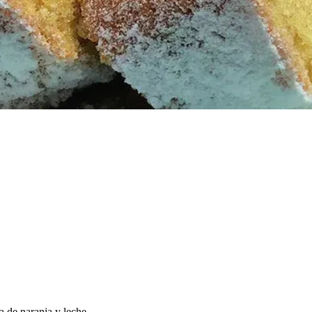
 ‌​‌​​‍‌‌​ ​ ‌​‌​​‍‌‌​ ​‍​ ​‍‌‍‌‌​ ‌‍‌‍‌​​ ‌ ​ ​ ‌‍‌‍‌‍‌‍‌‍‌‍​ ​ ​ ‍‌‌‍‌​​ ‍‌​‍‌‌​ ​‍​ ​‍​‍‌‌​ ‌‌‌​‌​​‍ ‍‌‍​ ‌‍‍​‌‍‍‌‌‍ ​‌‍‌​‌ ​‍‌‍‌‌‌‍ ‍​‍‌‌​ ‌‌‌​​‍‌‌ ‌‍‍ ‌‍‌‌‌ ‍‌​‍‌‌​ ​ ‌​‌​​‍‌‌​ ​ ‌​‌​​‍‌‌​ ​‍​ ​‍​ ‌‍‌‍​ ​ ‌‍​ ‍‌​ ​​​ ​ ​ ‌‌​ ‍​‌‍‌‍‌‍‌​‌‍‌‍‌‍​‍​‍‌‌​ ​‍​ ​‍​‍‌‌​ ‌‌‌​‌​​‍ ‍‌ ‌​‌‍‌‌‌ ‍​‌ ‌​​‍‌‍‌ ​​‌‍‌‌‌ ​‍‌ ​ ‌ ​​‌‍‌‌‌‍​ ‌ ‌​‌‍‍‌‌ ‌‍‌‍‌‌​ ‌‌ ​​‌ ‌‌‌‍​‍‌‍ ​‌‍‍‌‌ ​ ‌‍‍​‌‍‌‌‌‍‌​​‍​‍‌ ‌