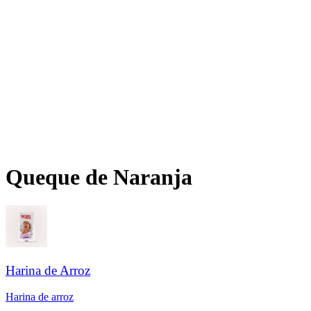
Queque de Naranja​​​​‌ ‍ ​‍​‍‌‍ ‌ ​‍‌‍‍‌‌‍‌ ‌‍‍‌‌‍ ‍​‍​‍​ ‍‍​‍​‍‌ ​ ‌‍​‌‌‍ ‍‌‍‍‌‌ ‌​‌ ‍‌​‍ ‍‌‍‍‌‌‍ ​‍​‍​‍ ​​‍​‍‌‍‍​‌ ​‍‌‍‌‌‌‍‌‍​‍​‍​ ‍‍​‍​‍‌‍‍​‌ ‌​‌ ‌​‌ ​​‌ ​ ​ ‍‍​‍ ​‍ ‌ ‌​‌ ‌‌‌‍​ ‌‍​‌‌ ​​‌‍‌‌‌‍ ​​‍ ‍‌ ​ ‌‍​‌‌‍ ‍‌‍‍‌‌ ‌​‌ ‍‌​‍ ‍‌ ​ ‌ ‌​‌ ‌‌‌‍‌​‌‍‍‌‌‍ ​‍ ‌‍‍‌‌‍ ‍‌ ‌​‌‍‌‌‌‍ ‍‌ ‌​​‍ ‌‍‌‌‌‍‌​‌‍‍‌‌ ‌​​‍ ‌‍ ‌‌‍ ‌‍‌​‌‍‌‌​ ‌‌ ​​‌ ​‍‌‍‌‌‌ ​ ‌‍‌‌‌‍ ‍‌ ‌​‌‍​‌‌ ‌​‌‍‍‌‌‍ ‌‍ ‍​ ‍ ‌‍‍‌‌‍‌​​ ‌‌ ​‍‌‍‌‌‌‍​ ‌‍‍‌‌ ​​‌‍‌‌​‍ ‌​ ‍​​ ​​​ ‌ ​ ‍​​ ‍ ‌ ‌​‌ ‍‌‌ ​​‌‍‌‌​ ‌‌ ​‍‌‍‌‌‌‍​ ‌‍‍‌‌ ​​‌‍‌‌​ ‍ ‌ ​​‌‍​‌‌ ‌​‌‍‍​​ ‌‌ ‌​‌‍‍‌‌ ‌​‌‍ ​‌‍‌‌​ ‌‍​‍‌‍​‌‌ ​ ‌‍‌‌‌‌‌‌‌ ​‍‌‍ ​​ ‌‌‍‍​‌ ‌​‌ ‌​‌ ​​‌ ​ ​‍‌‌​ ​ ‌​​‌​‍‌‌​ ​‍‌​‌‍​‍‌‌​ ​‍‌​‌‍‌ ‌​‌ ‌‌‌‍​ ‌‍​‌‌ ​​‌‍‌‌‌‍ ​​‍ ‍‌ ​ ‌‍​‌‌‍ ‍‌‍‍‌‌ ‌​‌ ‍‌​‍ ‍‌ ​ ‌ ‌​‌ ‌‌‌‍‌​‌‍‍‌‌‍ ​‍‌‍‌‍‍‌‌‍‌​​ ‌‌ ​‍‌‍‌‌‌‍​ ‌‍‍‌‌ ​​‌‍‌‌​‍ ‌​ ‍​​ ​​​ ‌ ​ ‍​​‍‌‍‌ ‌​‌ ‍‌‌ ​​‌‍‌‌​ ‌‌ ​‍‌‍‌‌‌‍​ ‌‍‍‌‌ ​​‌‍‌‌​‍‌‍‌ ​​‌‍​‌‌ ‌​‌‍‍​​ ‌‌ ‌​‌‍‍‌‌ ‌​‌‍ ​‌‍‌‌​‍‌‍‌ ​​‌‍‌‌‌ ​‍‌ ​ ‌ ​​‌‍‌‌‌‍​ ‌ ‌​‌‍‍‌‌ ‌‍‌‍‌‌​ ‌‌ ​​‌ ‌‌‌‍​‍‌‍ ​‌‍‍‌‌ ​ ‌‍‍​‌‍‌‌‌‍‌​​‍​‍‌ ‌
Harina de Arroz​​​​‌ ‍ ​‍​‍‌‍ ‌ ​‍‌‍‍‌‌‍‌ ‌‍‍‌‌‍ ‍​‍​‍​ ‍‍​‍​‍‌ ​ ‌‍​‌‌‍ ‍‌‍‍‌‌ ‌​‌ ‍‌​‍ ‍‌‍‍‌‌‍ ​‍​‍​‍ ​​‍​‍‌‍‍​‌ ​‍‌‍‌‌‌‍‌‍​‍​‍​ ‍‍​‍​‍‌‍‍​‌ ‌​‌ ‌​‌ ​​‌ ​ ​ ‍‍​‍ ​‍ ‌ ‌​‌ ‌‌‌‍​ ‌‍​‌‌ ​​‌‍‌‌‌‍ ​​‍ ‍‌ ​ ‌‍​‌‌‍ ‍‌‍‍‌‌ ‌​‌ ‍‌​‍ ‍‌ ​ ‌ ‌​‌ ‌‌‌‍‌​‌‍‍‌‌‍ ​‍ ‌‍‍‌‌‍ ‍‌ ‌​‌‍‌‌‌‍ ‍‌ ‌​​‍ ‌‍‌‌‌‍‌​‌‍‍‌‌ ‌​​‍ ‌‍ ‌‌‍ ‌‍‌​‌‍‌‌​ ‌‌ ​​‌ ​‍‌‍‌‌‌ ​ ‌‍‌‌‌‍ ‍‌ ‌​‌‍​‌‌ ‌​‌‍‍‌‌‍ ‌‍ ‍​ ‍ ‌‍‍‌‌‍‌​​ ‌​ ‌​‌‍‌‍​ ‌​​ ​​‌‍​‍​ ‌ ​ ‌ ​ ​​​‍ ‌‌‍‌​​ ​ ​ ​‌‌‍​ ​‍ ‌​ ‌​​ ‍​​ ‌​​ ‌​​‍ ‌‌‍​‌​ ‍​​ ‌​​ ‌‌​‍ ‌‌‍‌‍​ ‌​​ ​ ‌‍‌​​ ​‍​ ​‍‌‍​ ‌‍‌‌‌‍‌​​ ​ ​ ​ ‌‍​ ​ ‍ ‌ ‌​‌ ‍‌‌ ​​‌‍‌‌​ ‌‌ ​​‌ ​‍‌‍ ‌‍‌​‌ ‌‌‌‍​ ‌ ‌​​ ‍ ‌ ​​‌‍​‌‌ ‌​‌‍‍​​ ‌‌ ‌​‌‍‍‌‌ ‌​‌‍ ​‌‍‌‌​ ‌‍​‍‌‍​‌‌ ​ ‌‍‌‌‌‌‌‌‌ ​‍‌‍ ​​ ‌‌‍‍​‌ ‌​‌ ‌​‌ ​​‌ ​ ​‍‌‌​ ​ ‌​​‌​‍‌‌​ ​‍‌​‌‍​‍‌‌​ ​‍‌​‌‍‌ ‌​‌ ‌‌‌‍​ ‌‍​‌‌ ​​‌‍‌‌‌‍ ​​‍ ‍‌ ​ ‌‍​‌‌‍ ‍‌‍‍‌‌ ‌​‌ ‍‌​‍ ‍‌ ​ ‌ ‌​‌ ‌‌‌‍‌​‌‍‍‌‌‍ ​‍‌‍‌‍‍‌‌‍‌​​ ‌​ ‌​‌‍‌‍​ ‌​​ ​​‌‍​‍​ ‌ ​ ‌ ​ ​​​‍ ‌‌‍‌​​ ​ ​ ​‌‌‍​ ​‍ ‌​ ‌​​ ‍​​ ‌​​ ‌​​‍ ‌‌‍​‌​ ‍​​ ‌​​ ‌‌​‍ ‌‌‍‌‍​ ‌​​ ​ ‌‍‌​​ ​‍​ ​‍‌‍​ ‌‍‌‌‌‍‌​​ ​ ​ ​ ‌‍​ ​‍‌‍‌ ‌​‌ ‍‌‌ ​​‌‍‌‌​ ‌‌ ​​‌ ​‍‌‍ ‌‍‌​‌ ‌‌‌‍​ ‌ ‌​​‍‌‍‌ ​​‌‍​‌‌ ‌​‌‍‍​​ ‌‌ ‌​‌‍‍‌‌ ‌​‌‍ ​‌‍‌‌​‍‌‍‌ ​​‌‍‌‌‌ ​‍‌ ​ ‌ ​​‌‍‌‌‌‍​ ‌ ‌​‌‍‍‌‌ ‌‍‌‍‌‌​ ‌‌ ​​‌ ‌‌‌‍​‍‌‍ ​‌‍‍‌‌ ​ ‌‍‍​‌‍‌‌‌‍‌​​‍​‍‌ ‌
Harina de arroz​​​​‌ ‍ ​‍​‍‌‍ ‌ ​‍‌‍‍‌‌‍‌ ‌‍‍‌‌‍ ‍​‍​‍​ ‍‍​‍​‍‌ ​ ‌‍​‌‌‍ ‍‌‍‍‌‌ ‌​‌ ‍‌​‍ ‍‌‍‍‌‌‍ ​‍​‍​‍ ​​‍​‍‌‍‍​‌ ​‍‌‍‌‌‌‍‌‍​‍​‍​ ‍‍​‍​‍‌‍‍​‌ ‌​‌ ‌​‌ ​​‌ ​ ​ ‍‍​‍ ​‍ ‌ ‌​‌ ‌‌‌‍​ ‌‍​‌‌ ​​‌‍‌‌‌‍ ​​‍ ‍‌ ​ ‌‍​‌‌‍ ‍‌‍‍‌‌ ‌​‌ ‍‌​‍ ‍‌ ​ ‌ ‌​‌ ‌‌‌‍‌​‌‍‍‌‌‍ ​‍ ‌‍‍‌‌‍ ‍‌ ‌​‌‍‌‌‌‍ ‍‌ ‌​​‍ ‌‍‌‌‌‍‌​‌‍‍‌‌ ‌​​‍ ‌‍ ‌‌‍ ‌‍‌​‌‍‌‌​ ‌‌ ​​‌ ​‍‌‍‌‌‌ ​ ‌‍‌‌‌‍ ‍‌ ‌​‌‍​‌‌ ‌​‌‍‍‌‌‍ ‌‍ ‍​ ‍ ‌‍‍‌‌‍‌​​ ‌​ ​ ​ ‍​​ ​‍‌‍‌‌​ ‌‌‌‍​ ​ ‍‌​ ‍​​‍ ‌​ ​‍​ ‍​‌‍​ ‌‍‌‌​‍ ‌​ ‌​​ ​​​ ​ ​ ‍​​‍ ‌‌‍​‍‌‍​‍‌‍‌‌​ ​‌​‍ ‌​ ​​​ ‍‌‌‍​‌‌‍‌‌‌‍​ ​ ‌ ​ ​‍​ ‌​​ ​​​ ‍‌​ ‌ ‌‍​‌​ ‍ ‌ ‌​‌ ‍‌‌ ​​‌‍‌‌​ ‌‌ ​​‌ ​‍‌‍ ‌‍‌​‌ ‌‌‌‍​ ‌ ‌​‌​​ ‌‍​‌‌ ‌​‌‍‌‌‌‍‌ ‌‍ ‌ ​‍‌ ‍‌​ ‍ ‌ ​​‌‍​‌‌ ‌​‌‍‍​​ ‌‌ ‌​‌‍‍‌‌ ‌​‌‍ ​‌‍‌‌​ ‌‍​‍‌‍​‌‌ ​ ‌‍‌‌‌‌‌‌‌ ​‍‌‍ ​​ ‌‌‍‍​‌ ‌​‌ ‌​‌ ​​‌ ​ ​‍‌‌​ ​ ‌​​‌​‍‌‌​ ​‍‌​‌‍​‍‌‌​ ​‍‌​‌‍‌ ‌​‌ ‌‌‌‍​ ‌‍​‌‌ ​​‌‍‌‌‌‍ ​​‍ ‍‌ ​ ‌‍​‌‌‍ ‍‌‍‍‌‌ ‌​‌ ‍‌​‍ ‍‌ ​ ‌ ‌​‌ ‌‌‌‍‌​‌‍‍‌‌‍ ​‍‌‍‌‍‍‌‌‍‌​​ ‌​ ​ ​ ‍​​ ​‍‌‍‌‌​ ‌‌‌‍​ ​ ‍‌​ ‍​​‍ ‌​ ​‍​ ‍​‌‍​ ‌‍‌‌​‍ ‌​ ‌​​ ​​​ ​ ​ ‍​​‍ ‌‌‍​‍‌‍​‍‌‍‌‌​ ​‌​‍ ‌​ ​​​ ‍‌‌‍​‌‌‍‌‌‌‍​ ​ ‌ ​ ​‍​ ‌​​ ​​​ ‍‌​ ‌ ‌‍​‌​‍‌‍‌ ‌​‌ ‍‌‌ ​​‌‍‌‌​ ‌‌ ​​‌ ​‍‌‍ ‌‍‌​‌ ‌‌‌‍​ ‌ ‌​‌​​ ‌‍​‌‌ ‌​‌‍‌‌‌‍‌ ‌‍ ‌ ​‍‌ ‍‌​‍‌‍‌ ​​‌‍​‌‌ ‌​‌‍‍​​ ‌‌ ‌​‌‍‍‌‌ ‌​‌‍ ​‌‍‌‌​‍‌‍‌ ​​‌‍‌‌‌ ​‍‌ ​ ‌ ​​‌‍‌‌‌‍​ ‌ ‌​‌‍‍‌‌ ‌‍‌‍‌‌​ ‌‌ ​​‌ ‌‌‌‍​‍‌‍ ​‌‍‍‌‌ ​ ‌‍‍​‌‍‌‌‌‍‌​​‍​‍‌ ‌