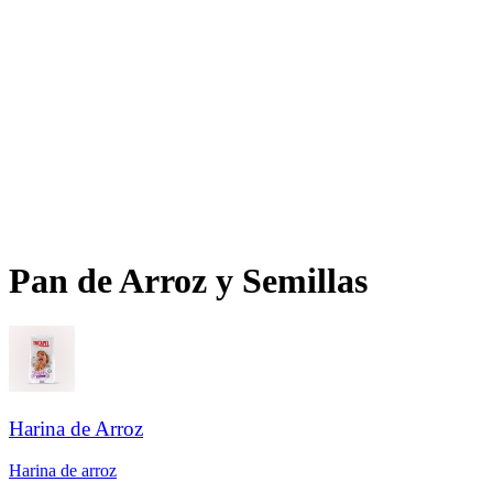
Pan de Arroz y Semillas​​​​‌ ‍ ​‍​‍‌‍ ‌ ​‍‌‍‍‌‌‍‌ ‌‍‍‌‌‍ ‍​‍​‍​ ‍‍​‍​‍‌ ​ ‌‍​‌‌‍ ‍‌‍‍‌‌ ‌​‌ ‍‌​‍ ‍‌‍‍‌‌‍ ​‍​‍​‍ ​​‍​‍‌‍‍​‌ ​‍‌‍‌‌‌‍‌‍​‍​‍​ ‍‍​‍​‍‌‍‍​‌ ‌​‌ ‌​‌ ​​‌ ​ ​ ‍‍​‍ ​‍ ‌ ‌​‌ ‌‌‌‍​ ‌‍​‌‌ ​​‌‍‌‌‌‍ ​​‍ ‍‌ ​ ‌‍​‌‌‍ ‍‌‍‍‌‌ ‌​‌ ‍‌​‍ ‍‌ ​ ‌ ‌​‌ ‌‌‌‍‌​‌‍‍‌‌‍ ​‍ ‌‍‍‌‌‍ ‍‌ ‌​‌‍‌‌‌‍ ‍‌ ‌​​‍ ‌‍‌‌‌‍‌​‌‍‍‌‌ ‌​​‍ ‌‍ ‌‌‍ ‌‍‌​‌‍‌‌​ ‌‌ ​​‌ ​‍‌‍‌‌‌ ​ ‌‍‌‌‌‍ ‍‌ ‌​‌‍​‌‌ ‌​‌‍‍‌‌‍ ‌‍ ‍​ ‍ ‌‍‍‌‌‍‌​​ ‌‌ ​‍‌‍‌‌‌‍​ ‌‍‍‌‌ ​​‌‍‌‌​‍ ‌​ ‌ ​ ‍​​ ‍‌​ ​‌​ ‍ ‌ ‌​‌ ‍‌‌ ​​‌‍‌‌​ ‌‌ ​‍‌‍‌‌‌‍​ ‌‍‍‌‌ ​​‌‍‌‌​ ‍ ‌ ​​‌‍​‌‌ ‌​‌‍‍​​ ‌‌ ‌​‌‍‍‌‌ ‌​‌‍ ​‌‍‌‌​ ‌‍​‍‌‍​‌‌ ​ ‌‍‌‌‌‌‌‌‌ ​‍‌‍ ​​ ‌‌‍‍​‌ ‌​‌ ‌​‌ ​​‌ ​ ​‍‌‌​ ​ ‌​​‌​‍‌‌​ ​‍‌​‌‍​‍‌‌​ ​‍‌​‌‍‌ ‌​‌ ‌‌‌‍​ ‌‍​‌‌ ​​‌‍‌‌‌‍ ​​‍ ‍‌ ​ ‌‍​‌‌‍ ‍‌‍‍‌‌ ‌​‌ ‍‌​‍ ‍‌ ​ ‌ ‌​‌ ‌‌‌‍‌​‌‍‍‌‌‍ ​‍‌‍‌‍‍‌‌‍‌​​ ‌‌ ​‍‌‍‌‌‌‍​ ‌‍‍‌‌ ​​‌‍‌‌​‍ ‌​ ‌ ​ ‍​​ ‍‌​ ​‌​‍‌‍‌ ‌​‌ ‍‌‌ ​​‌‍‌‌​ ‌‌ ​‍‌‍‌‌‌‍​ ‌‍‍‌‌ ​​‌‍‌‌​‍‌‍‌ ​​‌‍​‌‌ ‌​‌‍‍​​ ‌‌ ‌​‌‍‍‌‌ ‌​‌‍ ​‌‍‌‌​‍‌‍‌ ​​‌‍‌‌‌ ​‍‌ ​ ‌ ​​‌‍‌‌‌‍​ ‌ ‌​‌‍‍‌‌ ‌‍‌‍‌‌​ ‌‌ ​​‌ ‌‌‌‍​‍‌‍ ​‌‍‍‌‌ ​ ‌‍‍​‌‍‌‌‌‍‌​​‍​‍‌ ‌
Harina de Arroz​​​​‌ ‍ ​‍​‍‌‍ ‌ ​‍‌‍‍‌‌‍‌ ‌‍‍‌‌‍ ‍​‍​‍​ ‍‍​‍​‍‌ ​ ‌‍​‌‌‍ ‍‌‍‍‌‌ ‌​‌ ‍‌​‍ ‍‌‍‍‌‌‍ ​‍​‍​‍ ​​‍​‍‌‍‍​‌ ​‍‌‍‌‌‌‍‌‍​‍​‍​ ‍‍​‍​‍‌‍‍​‌ ‌​‌ ‌​‌ ​​‌ ​ ​ ‍‍​‍ ​‍ ‌ ‌​‌ ‌‌‌‍​ ‌‍​‌‌ ​​‌‍‌‌‌‍ ​​‍ ‍‌ ​ ‌‍​‌‌‍ ‍‌‍‍‌‌ ‌​‌ ‍‌​‍ ‍‌ ​ ‌ ‌​‌ ‌‌‌‍‌​‌‍‍‌‌‍ ​‍ ‌‍‍‌‌‍ ‍‌ ‌​‌‍‌‌‌‍ ‍‌ ‌​​‍ ‌‍‌‌‌‍‌​‌‍‍‌‌ ‌​​‍ ‌‍ ‌‌‍ ‌‍‌​‌‍‌‌​ ‌‌ ​​‌ ​‍‌‍‌‌‌ ​ ‌‍‌‌‌‍ ‍‌ ‌​‌‍​‌‌ ‌​‌‍‍‌‌‍ ‌‍ ‍​ ‍ ‌‍‍‌‌‍‌​​ ‌​ ‌​‌‍‌‍​ ‌​​ ​​‌‍​‍​ ‌ ​ ‌ ​ ​​​‍ ‌‌‍‌​​ ​ ​ ​‌‌‍​ ​‍ ‌​ ‌​​ ‍​​ ‌​​ ‌​​‍ ‌‌‍​‌​ ‍​​ ‌​​ ‌‌​‍ ‌‌‍‌‍​ ‌​​ ​ ‌‍‌​​ ​‍​ ​‍‌‍​ ‌‍‌‌‌‍‌​​ ​ ​ ​ ‌‍​ ​ ‍ ‌ ‌​‌ ‍‌‌ ​​‌‍‌‌​ ‌‌ ​​‌ ​‍‌‍ ‌‍‌​‌ ‌‌‌‍​ ‌ ‌​​ ‍ ‌ ​​‌‍​‌‌ ‌​‌‍‍​​ ‌‌ ‌​‌‍‍‌‌ ‌​‌‍ ​‌‍‌‌​ ‌‍​‍‌‍​‌‌ ​ ‌‍‌‌‌‌‌‌‌ ​‍‌‍ ​​ ‌‌‍‍​‌ ‌​‌ ‌​‌ ​​‌ ​ ​‍‌‌​ ​ ‌​​‌​‍‌‌​ ​‍‌​‌‍​‍‌‌​ ​‍‌​‌‍‌ ‌​‌ ‌‌‌‍​ ‌‍​‌‌ ​​‌‍‌‌‌‍ ​​‍ ‍‌ ​ ‌‍​‌‌‍ ‍‌‍‍‌‌ ‌​‌ ‍‌​‍ ‍‌ ​ ‌ ‌​‌ ‌‌‌‍‌​‌‍‍‌‌‍ ​‍‌‍‌‍‍‌‌‍‌​​ ‌​ ‌​‌‍‌‍​ ‌​​ ​​‌‍​‍​ ‌ ​ ‌ ​ ​​​‍ ‌‌‍‌​​ ​ ​ ​‌‌‍​ ​‍ ‌​ ‌​​ ‍​​ ‌​​ ‌​​‍ ‌‌‍​‌​ ‍​​ ‌​​ ‌‌​‍ ‌‌‍‌‍​ ‌​​ ​ ‌‍‌​​ ​‍​ ​‍‌‍​ ‌‍‌‌‌‍‌​​ ​ ​ ​ ‌‍​ ​‍‌‍‌ ‌​‌ ‍‌‌ ​​‌‍‌‌​ ‌‌ ​​‌ ​‍‌‍ ‌‍‌​‌ ‌‌‌‍​ ‌ ‌​​‍‌‍‌ ​​‌‍​‌‌ ‌​‌‍‍​​ ‌‌ ‌​‌‍‍‌‌ ‌​‌‍ ​‌‍‌‌​‍‌‍‌ ​​‌‍‌‌‌ ​‍‌ ​ ‌ ​​‌‍‌‌‌‍​ ‌ ‌​‌‍‍‌‌ ‌‍‌‍‌‌​ ‌‌ ​​‌ ‌‌‌‍​‍‌‍ ​‌‍‍‌‌ ​ ‌‍‍​‌‍‌‌‌‍‌​​‍​‍‌ ‌
Harina de arroz​​​​‌ ‍ ​‍​‍‌‍ ‌ ​‍‌‍‍‌‌‍‌ ‌‍‍‌‌‍ ‍​‍​‍​ ‍‍​‍​‍‌ ​ ‌‍​‌‌‍ ‍‌‍‍‌‌ ‌​‌ ‍‌​‍ ‍‌‍‍‌‌‍ ​‍​‍​‍ ​​‍​‍‌‍‍​‌ ​‍‌‍‌‌‌‍‌‍​‍​‍​ ‍‍​‍​‍‌‍‍​‌ ‌​‌ ‌​‌ ​​‌ ​ ​ ‍‍​‍ ​‍ ‌ ‌​‌ ‌‌‌‍​ ‌‍​‌‌ ​​‌‍‌‌‌‍ ​​‍ ‍‌ ​ ‌‍​‌‌‍ ‍‌‍‍‌‌ ‌​‌ ‍‌​‍ ‍‌ ​ ‌ ‌​‌ ‌‌‌‍‌​‌‍‍‌‌‍ ​‍ ‌‍‍‌‌‍ ‍‌ ‌​‌‍‌‌‌‍ ‍‌ ‌​​‍ ‌‍‌‌‌‍‌​‌‍‍‌‌ ‌​​‍ ‌‍ ‌‌‍ ‌‍‌​‌‍‌‌​ ‌‌ ​​‌ ​‍‌‍‌‌‌ ​ ‌‍‌‌‌‍ ‍‌ ‌​‌‍​‌‌ ‌​‌‍‍‌‌‍ ‌‍ ‍​ ‍ ‌‍‍‌‌‍‌​​ ‌​ ​ ​ ‍​​ ​‍‌‍‌‌​ ‌‌‌‍​ ​ ‍‌​ ‍​​‍ ‌​ ​‍​ ‍​‌‍​ ‌‍‌‌​‍ ‌​ ‌​​ ​​​ ​ ​ ‍​​‍ ‌‌‍​‍‌‍​‍‌‍‌‌​ ​‌​‍ ‌​ ​​​ ‍‌‌‍​‌‌‍‌‌‌‍​ ​ ‌ ​ ​‍​ ‌​​ ​​​ ‍‌​ ‌ ‌‍​‌​ ‍ ‌ ‌​‌ ‍‌‌ ​​‌‍‌‌​ ‌‌ ​​‌ ​‍‌‍ ‌‍‌​‌ ‌‌‌‍​ ‌ ‌​‌​​ ‌‍​‌‌ ‌​‌‍‌‌‌‍‌ ‌‍ ‌ ​‍‌ ‍‌​ ‍ ‌ ​​‌‍​‌‌ ‌​‌‍‍​​ ‌‌ ‌​‌‍‍‌‌ ‌​‌‍ ​‌‍‌‌​ ‌‍​‍‌‍​‌‌ ​ ‌‍‌‌‌‌‌‌‌ ​‍‌‍ ​​ ‌‌‍‍​‌ ‌​‌ ‌​‌ ​​‌ ​ ​‍‌‌​ ​ ‌​​‌​‍‌‌​ ​‍‌​‌‍​‍‌‌​ ​‍‌​‌‍‌ ‌​‌ ‌‌‌‍​ ‌‍​‌‌ ​​‌‍‌‌‌‍ ​​‍ ‍‌ ​ ‌‍​‌‌‍ ‍‌‍‍‌‌ ‌​‌ ‍‌​‍ ‍‌ ​ ‌ ‌​‌ ‌‌‌‍‌​‌‍‍‌‌‍ ​‍‌‍‌‍‍‌‌‍‌​​ ‌​ ​ ​ ‍​​ ​‍‌‍‌‌​ ‌‌‌‍​ ​ ‍‌​ ‍​​‍ ‌​ ​‍​ ‍​‌‍​ ‌‍‌‌​‍ ‌​ ‌​​ ​​​ ​ ​ ‍​​‍ ‌‌‍​‍‌‍​‍‌‍‌‌​ ​‌​‍ ‌​ ​​​ ‍‌‌‍​‌‌‍‌‌‌‍​ ​ ‌ ​ ​‍​ ‌​​ ​​​ ‍‌​ ‌ ‌‍​‌​‍‌‍‌ ‌​‌ ‍‌‌ ​​‌‍‌‌​ ‌‌ ​​‌ ​‍‌‍ ‌‍‌​‌ ‌‌‌‍​ ‌ ‌​‌​​ ‌‍​‌‌ ‌​‌‍‌‌‌‍‌ ‌‍ ‌ ​‍‌ ‍‌​‍‌‍‌ ​​‌‍​‌‌ ‌​‌‍‍​​ ‌‌ ‌​‌‍‍‌‌ ‌​‌‍ ​‌‍‌‌​‍‌‍‌ ​​‌‍‌‌‌ ​‍‌ ​ ‌ ​​‌‍‌‌‌‍​ ‌ ‌​‌‍‍‌‌ ‌‍‌‍‌‌​ ‌‌ ​​‌ ‌‌‌‍​‍‌‍ ​‌‍‍‌‌ ​ ‌‍‍​‌‍‌‌‌‍‌​​‍​‍‌ ‌