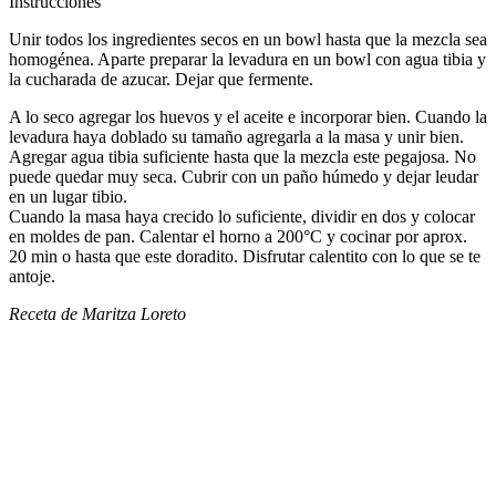
Instrucciones
Unir todos los ingredientes secos en un bowl hasta que la mezcla sea
homogénea. Aparte preparar la levadura en un bowl con agua tibia y
la cucharada de azucar. Dejar que fermente.​​​​‌ ‍ ​‍​‍‌‍ ‌ ​‍‌‍‍‌‌‍‌ ‌‍‍‌‌‍ ‍​‍​‍​ ‍‍​‍​‍‌ ​ ‌‍​‌‌‍ ‍‌‍‍‌‌ ‌​‌ ‍‌​‍ ‍‌‍‍‌‌‍ ​‍​‍​‍ ​​‍​‍‌‍‍​‌ ​‍‌‍‌‌‌‍‌‍​‍​‍​ ‍‍​‍​‍‌‍‍​‌ ‌​‌ ‌​‌ ​​‌ ​ ​ ‍‍​‍ ​‍ ‌ ‌​‌ ‌‌‌‍​ ‌‍​‌‌ ​​‌‍‌‌‌‍ ​​‍ ‍‌ ​ ‌‍​‌‌‍ ‍‌‍‍‌‌ ‌​‌ ‍‌​‍ ‍‌ ​ ‌ ‌​‌ ‌‌‌‍‌​‌‍‍‌‌‍ ​‍ ‌‍‍‌‌‍ ‍‌ ‌​‌‍‌‌‌‍ ‍‌ ‌​​‍ ‌‍‌‌‌‍‌​‌‍‍‌‌ ‌​​‍ ‌‍ ‌‌‍ ‌‍‌​‌‍‌‌​ ‌‌ ​​‌ ​‍‌‍‌‌‌ ​ ‌‍‌‌‌‍ ‍‌ ‌​‌‍​‌‌ ‌​‌‍‍‌‌‍ ‌‍ ‍​ ‍ ‌‍‍‌‌‍‌​​ ‌‌ ​‍‌‍‌‌‌‍​ ‌‍‍‌‌ ​​‌‍‌‌​‍ ‌​ ‌ ​ ‍​​ ‍‌​ ​‌​ ‍ ‌ ‌​‌ ‍‌‌ ​​‌‍‌‌​ ‌‌ ​‍‌‍‌‌‌‍​ ‌‍‍‌‌ ​​‌‍‌‌​ ‍ ‌ ​​‌‍​‌‌ ‌​‌‍‍​​ ‌‌‍‍‌‌‍ ‍‌ ​ ‌ ‌​‌ ​‍‌ ‌‌‌‍​ ‌ ‌​‌‍‍‌‌‍ ‌‍ ‍‌ ​ ​‍‌‌​ ‌‌‌​​‍‌‌ ‌‍‍ ‌‍‌‌‌ ‍‌​‍‌‌​ ​ ‌​‌​​‍‌‌​ ​ ‌​‌​​‍‌‌​ ​‍​ ​‍​ ​ ​ ‍‌‌‍​‍‌‍​‍‌‍‌​​ ‍‌​ ​‌​ ‌‌​ ​‌​ ‍​‌‍​‌​ ​ ​‍‌‌​ ​‍​ ​‍​‍‌‌​ ‌‌‌​‌​​‍ ‍‌‍​ ‌‍‍​‌‍‍‌‌‍ ​‌‍‌​‌ ​‍‌‍‌‌‌‍ ‍​‍‌‌​ ‌‌‌​​‍‌‌ ‌‍‍ ‌‍‌‌‌ ‍‌​‍‌‌​ ​ ‌​‌​​‍‌‌​ ​ ‌​‌​​‍‌‌​ ​‍​ ​‍​ ​​‌‍‌‌‌‍​‍​ ‌‍​ ‌​‌‍​‍​ ‌​‌‍‌‌​ ‌‌‌‍‌‌​ ‌‍​ ​‌​‍‌‌​ ​‍​ ​‍​‍‌‌​ ‌‌‌​‌​​‍ ‍‌ ‌​‌‍‌‌‌ ‍​‌ ‌​​ ‌‍​‍‌‍​‌‌ ​ ‌‍‌‌‌‌‌‌‌ ​‍‌‍ ​​ ‌‌‍‍​‌ ‌​‌ ‌​‌ ​​‌ ​ ​‍‌‌​ ​ ‌​​‌​‍‌‌​ ​‍‌​‌‍​‍‌‌​ ​‍‌​‌‍‌ ‌​‌ ‌‌‌‍​ ‌‍​‌‌ ​​‌‍‌‌‌‍ ​​‍ ‍‌ ​ ‌‍​‌‌‍ ‍‌‍‍‌‌ ‌​‌ ‍‌​‍ ‍‌ ​ ‌ ‌​‌ ‌‌‌‍‌​‌‍‍‌‌‍ ​‍‌‍‌‍‍‌‌‍‌​​ ‌‌ ​‍‌‍‌‌‌‍​ ‌‍‍‌‌ ​​‌‍‌‌​‍ ‌​ ‌ ​ ‍​​ ‍‌​ ​‌​‍‌‍‌ ‌​‌ ‍‌‌ ​​‌‍‌‌​ ‌‌ ​‍‌‍‌‌‌‍​ ‌‍‍‌‌ ​​‌‍‌‌​‍‌‍‌ ​​‌‍​‌‌ ‌​‌‍‍​​ ‌‌‍‍‌‌‍ ‍‌ ​ ‌ ‌​‌ ​‍‌ ‌‌‌‍​ ‌ ‌​‌‍‍‌‌‍ ‌‍ ‍‌ ​ ​‍‌‌​ ‌‌‌​​‍‌‌ ‌‍‍ ‌‍‌‌‌ ‍‌​‍‌‌​ ​ ‌​‌​​‍‌‌​ ​ ‌​‌​​‍‌‌​ ​‍​ ​‍​ ​ ​ ‍‌‌‍​‍‌‍​‍‌‍‌​​ ‍‌​ ​‌​ ‌‌​ ​‌​ ‍​‌‍​‌​ ​ ​‍‌‌​ ​‍​ ​‍​‍‌‌​ ‌‌‌​‌​​‍ ‍‌‍​ ‌‍‍​‌‍‍‌‌‍ ​‌‍‌​‌ ​‍‌‍‌‌‌‍ ‍​‍‌‌​ ‌‌‌​​‍‌‌ ‌‍‍ ‌‍‌‌‌ ‍‌​‍‌‌​ ​ ‌​‌​​‍‌‌​ ​ ‌​‌​​‍‌‌​ ​‍​ ​‍​ ​​‌‍‌‌‌‍​‍​ ‌‍​ ‌​‌‍​‍​ ‌​‌‍‌‌​ ‌‌‌‍‌‌​ ‌‍​ ​‌​‍‌‌​ ​‍​ ​‍​‍‌‌​ ‌‌‌​‌​​‍ ‍‌ ‌​‌‍‌‌‌ ‍​‌ ‌​​‍‌‍‌ ​​‌‍‌‌‌ ​‍‌ ​ ‌ ​​‌‍‌‌‌‍​ ‌ ‌​‌‍‍‌‌ ‌‍‌‍‌‌​ ‌‌ ​​‌ ‌‌‌‍​‍‌‍ ​‌‍‍‌‌ ​ ‌‍‍​‌‍‌‌‌‍‌​​‍​‍‌ ‌
A lo seco agregar los huevos y el aceite e incorporar bien. Cuando la
levadura haya doblado su tamaño agregarla a la masa y unir bien.
Agregar agua tibia suficiente hasta que la mezcla este pegajosa. No
puede quedar muy seca. Cubrir con un paño húmedo y dejar leudar
en un lugar tibio.
Cuando la masa haya crecido lo suficiente, dividir en dos y colocar
en moldes de pan. Calentar el horno a 200°C y cocinar por aprox.
20 min o hasta que este doradito. Disfrutar calentito con lo que se te
antoje.​​​​‌ ‍ ​‍​‍‌‍ ‌ ​‍‌‍‍‌‌‍‌ ‌‍‍‌‌‍ ‍​‍​‍​ ‍‍​‍​‍‌ ​ ‌‍​‌‌‍ ‍‌‍‍‌‌ ‌​‌ ‍‌​‍ ‍‌‍‍‌‌‍ ​‍​‍​‍ ​​‍​‍‌‍‍​‌ ​‍‌‍‌‌‌‍‌‍​‍​‍​ ‍‍​‍​‍‌‍‍​‌ ‌​‌ ‌​‌ ​​‌ ​ ​ ‍‍​‍ ​‍ ‌ ‌​‌ ‌‌‌‍​ ‌‍​‌‌ ​​‌‍‌‌‌‍ ​​‍ ‍‌ ​ ‌‍​‌‌‍ ‍‌‍‍‌‌ ‌​‌ ‍‌​‍ ‍‌ ​ ‌ ‌​‌ ‌‌‌‍‌​‌‍‍‌‌‍ ​‍ ‌‍‍‌‌‍ ‍‌ ‌​‌‍‌‌‌‍ ‍‌ ‌​​‍ ‌‍‌‌‌‍‌​‌‍‍‌‌ ‌​​‍ ‌‍ ‌‌‍ ‌‍‌​‌‍‌‌​ ‌‌ ​​‌ ​‍‌‍‌‌‌ ​ ‌‍‌‌‌‍ ‍‌ ‌​‌‍​‌‌ ‌​‌‍‍‌‌‍ ‌‍ ‍​ ‍ ‌‍‍‌‌‍‌​​ ‌‌ ​‍‌‍‌‌‌‍​ ‌‍‍‌‌ ​​‌‍‌‌​‍ ‌​ ‌ ​ ‍​​ ‍‌​ ​‌​ ‍ ‌ ‌​‌ ‍‌‌ ​​‌‍‌‌​ ‌‌ ​‍‌‍‌‌‌‍​ ‌‍‍‌‌ ​​‌‍‌‌​ ‍ ‌ ​​‌‍​‌‌ ‌​‌‍‍​​ ‌‌‍‍‌‌‍ ‍‌ ​ ‌ ‌​‌ ​‍‌ ‌‌‌‍​ ‌ ‌​‌‍‍‌‌‍ ‌‍ ‍‌ ​ ​‍‌‌​ ‌‌‌​​‍‌‌ ‌‍‍ ‌‍‌‌‌ ‍‌​‍‌‌​ ​ ‌​‌​​‍‌‌​ ​ ‌​‌​​‍‌‌​ ​‍​ ​‍‌‍​‍​ ‌ ​ ​‍​ ​​​ ‌ ‌‍‌‌​ ‌‌​ ‌‌‌‍‌‌‌‍​ ‌‍​ ​ ‍​​‍‌‌​ ​‍​ ​‍​‍‌‌​ ‌‌‌​‌​​‍ ‍‌‍​ ‌‍‍​‌‍‍‌‌‍ ​‌‍‌​‌ ​‍‌‍‌‌‌‍ ‍​‍‌‌​ ‌‌‌​​‍‌‌ ‌‍‍ ‌‍‌‌‌ ‍‌​‍‌‌​ ​ ‌​‌​​‍‌‌​ ​ ‌​‌​​‍‌‌​ ​‍​ ​‍​ ‍‌‌‍​ ‌‍‌‍‌‍​‍‌‍​ ‌‍‌‍​ ​‍​ ​​​ ‍‌​ ‌‍​ ‍​​ ‌‍​‍‌‌​ ​‍​ ​‍​‍‌‌​ ‌‌‌​‌​​‍ ‍‌ ‌​‌‍‌‌‌ ‍​‌ ‌​​ ‌‍​‍‌‍​‌‌ ​ ‌‍‌‌‌‌‌‌‌ ​‍‌‍ ​​ ‌‌‍‍​‌ ‌​‌ ‌​‌ ​​‌ ​ ​‍‌‌​ ​ ‌​​‌​‍‌‌​ ​‍‌​‌‍​‍‌‌​ ​‍‌​‌‍‌ ‌​‌ ‌‌‌‍​ ‌‍​‌‌ ​​‌‍‌‌‌‍ ​​‍ ‍‌ ​ ‌‍​‌‌‍ ‍‌‍‍‌‌ ‌​‌ ‍‌​‍ ‍‌ ​ ‌ ‌​‌ ‌‌‌‍‌​‌‍‍‌‌‍ ​‍‌‍‌‍‍‌‌‍‌​​ ‌‌ ​‍‌‍‌‌‌‍​ ‌‍‍‌‌ ​​‌‍‌‌​‍ ‌​ ‌ ​ ‍​​ ‍‌​ ​‌​‍‌‍‌ ‌​‌ ‍‌‌ ​​‌‍‌‌​ ‌‌ ​‍‌‍‌‌‌‍​ ‌‍‍‌‌ ​​‌‍‌‌​‍‌‍‌ ​​‌‍​‌‌ ‌​‌‍‍​​ ‌‌‍‍‌‌‍ ‍‌ ​ ‌ ‌​‌ ​‍‌ ‌‌‌‍​ ‌ ‌​‌‍‍‌‌‍ ‌‍ ‍‌ ​ ​‍‌‌​ ‌‌‌​​‍‌‌ ‌‍‍ ‌‍‌‌‌ ‍‌​‍‌‌​ ​ ‌​‌​​‍‌‌​ ​ ‌​‌​​‍‌‌​ ​‍​ ​‍‌‍​‍​ ‌ ​ ​‍​ ​​​ ‌ ‌‍‌‌​ ‌‌​ ‌‌‌‍‌‌‌‍​ ‌‍​ ​ ‍​​‍‌‌​ ​‍​ ​‍​‍‌‌​ ‌‌‌​‌​​‍ ‍‌‍​ ‌‍‍​‌‍‍‌‌‍ ​‌‍‌​‌ ​‍‌‍‌‌‌‍ ‍​‍‌‌​ ‌‌‌​​‍‌‌ ‌‍‍ ‌‍‌‌‌ ‍‌​‍‌‌​ ​ ‌​‌​​‍‌‌​ ​ ‌​‌​​‍‌‌​ ​‍​ ​‍​ ‍‌‌‍​ ‌‍‌‍‌‍​‍‌‍​ ‌‍‌‍​ ​‍​ ​​​ ‍‌​ ‌‍​ ‍​​ ‌‍​‍‌‌​ ​‍​ ​‍​‍‌‌​ ‌‌‌​‌​​‍ ‍‌ ‌​‌‍‌‌‌ ‍​‌ ‌​​‍‌‍‌ ​​‌‍‌‌‌ ​‍‌ ​ ‌ ​​‌‍‌‌‌‍​ ‌ ‌​‌‍‍‌‌ ‌‍‌‍‌‌​ ‌‌ ​​‌ ‌‌‌‍​‍‌‍ ​‌‍‍‌‌ ​ ‌‍‍​‌‍‌‌‌‍‌​​‍​‍‌ ‌
Receta de Maritza Loreto​​​​‌ ‍ ​‍​‍‌‍ ‌ ​‍‌‍‍‌‌‍‌ ‌‍‍‌‌‍ ‍​‍​‍​ ‍‍​‍​‍‌ ​ ‌‍​‌‌‍ ‍‌‍‍‌‌ ‌​‌ ‍‌​‍ ‍‌‍‍‌‌‍ ​‍​‍​‍ ​​‍​‍‌‍‍​‌ ​‍‌‍‌‌‌‍‌‍​‍​‍​ ‍‍​‍​‍‌‍‍​‌ ‌​‌ ‌​‌ ​​‌ ​ ​ ‍‍​‍ ​‍ ‌ ‌​‌ ‌‌‌‍​ ‌‍​‌‌ ​​‌‍‌‌‌‍ ​​‍ ‍‌ ​ ‌‍​‌‌‍ ‍‌‍‍‌‌ ‌​‌ ‍‌​‍ ‍‌ ​ ‌ ‌​‌ ‌‌‌‍‌​‌‍‍‌‌‍ ​‍ ‌‍‍‌‌‍ ‍‌ ‌​‌‍‌‌‌‍ ‍‌ ‌​​‍ ‌‍‌‌‌‍‌​‌‍‍‌‌ ‌​​‍ ‌‍ ‌‌‍ ‌‍‌​‌‍‌‌​ ‌‌ ​​‌ ​‍‌‍‌‌‌ ​ ‌‍‌‌‌‍ ‍‌ ‌​‌‍​‌‌ ‌​‌‍‍‌‌‍ ‌‍ ‍​ ‍ ‌‍‍‌‌‍‌​​ ‌‌ ​‍‌‍‌‌‌‍​ ‌‍‍‌‌ ​​‌‍‌‌​‍ ‌​ ‌ ​ ‍​​ ‍‌​ ​‌​ ‍ ‌ ‌​‌ ‍‌‌ ​​‌‍‌‌​ ‌‌ ​‍‌‍‌‌‌‍​ ‌‍‍‌‌ ​​‌‍‌‌​ ‍ ‌ ​​‌‍​‌‌ ‌​‌‍‍​​ ‌‌‍‍‌‌‍ ‍‌ ​ ‌ ‌​‌ ​‍‌ ‌‌‌‍​ ‌ ‌​‌‍‍‌‌‍ ‌‍ ‍‌ ​ ​‍‌‌​ ‌‌‌​​‍‌‌ ‌‍‍ ‌‍‌‌‌ ‍‌​‍‌‌​ ​ ‌​‌​​‍‌‌​ ​ ‌​‌​​‍‌‌​ ​‍​ ​‍​ ‌‍​ ‌‌​ ​ ‌‍‌‌​ ‌‌​ ‌ ‌‍‌‌​ ‍‌​ ‌‌​ ​​​ ‌‍​ ​ ​‍‌‌​ ​‍​ ​‍​‍‌‌​ ‌‌‌​‌​​‍ ‍‌‍​ ‌‍‍​‌‍‍‌‌‍ ​‌‍‌​‌ ​‍‌‍‌‌‌‍ ‍​‍‌‌​ ‌‌‌​​‍‌‌ ‌‍‍ ‌‍‌‌‌ ‍‌​‍‌‌​ ​ ‌​‌​​‍‌‌​ ​ ‌​‌​​‍‌‌​ ​‍​ ​‍‌‍​ ​ ​​​ ‌ ​ ​‍​ ​ ​ ​​‌‍​‍​ ​​​ ​‍​ ​‍​ ​‍​ ‍‌​‍‌‌​ ​‍​ ​‍​‍‌‌​ ‌‌‌​‌​​‍ ‍‌ ‌​‌‍‌‌‌ ‍​‌ ‌​​ ‌‍​‍‌‍​‌‌ ​ ‌‍‌‌‌‌‌‌‌ ​‍‌‍ ​​ ‌‌‍‍​‌ ‌​‌ ‌​‌ ​​‌ ​ ​‍‌‌​ ​ ‌​​‌​‍‌‌​ ​‍‌​‌‍​‍‌‌​ ​‍‌​‌‍‌ ‌​‌ ‌‌‌‍​ ‌‍​‌‌ ​​‌‍‌‌‌‍ ​​‍ ‍‌ ​ ‌‍​‌‌‍ ‍‌‍‍‌‌ ‌​‌ ‍‌​‍ ‍‌ ​ ‌ ‌​‌ ‌‌‌‍‌​‌‍‍‌‌‍ ​‍‌‍‌‍‍‌‌‍‌​​ ‌‌ ​‍‌‍‌‌‌‍​ ‌‍‍‌‌ ​​‌‍‌‌​‍ ‌​ ‌ ​ ‍​​ ‍‌​ ​‌​‍‌‍‌ ‌​‌ ‍‌‌ ​​‌‍‌‌​ ‌‌ ​‍‌‍‌‌‌‍​ ‌‍‍‌‌ ​​‌‍‌‌​‍‌‍‌ ​​‌‍​‌‌ ‌​‌‍‍​​ ‌‌‍‍‌‌‍ ‍‌ ​ ‌ ‌​‌ ​‍‌ ‌‌‌‍​ ‌ ‌​‌‍‍‌‌‍ ‌‍ ‍‌ ​ ​‍‌‌​ ‌‌‌​​‍‌‌ ‌‍‍ ‌‍‌‌‌ ‍‌​‍‌‌​ ​ ‌​‌​​‍‌‌​ ​ ‌​‌​​‍‌‌​ ​‍​ ​‍​ ‌‍​ ‌‌​ ​ ‌‍‌‌​ ‌‌​ ‌ ‌‍‌‌​ ‍‌​ ‌‌​ ​​​ ‌‍​ ​ ​‍‌‌​ ​‍​ ​‍​‍‌‌​ ‌‌‌​‌​​‍ ‍‌‍​ ‌‍‍​‌‍‍‌‌‍ ​‌‍‌​‌ ​‍‌‍‌‌‌‍ ‍​‍‌‌​ ‌‌‌​​‍‌‌ ‌‍‍ ‌‍‌‌‌ ‍‌​‍‌‌​ ​ ‌​‌​​‍‌‌​ ​ ‌​‌​​‍‌‌​ ​‍​ ​‍‌‍​ ​ ​​​ ‌ ​ ​‍​ ​ ​ ​​‌‍​‍​ ​​​ ​‍​ ​‍​ ​‍​ ‍‌​‍‌‌​ ​‍​ ​‍​‍‌‌​ ‌‌‌​‌​​‍ ‍‌ ‌​‌‍‌‌‌ ‍​‌ ‌​​‍‌‍‌ ​​‌‍‌‌‌ ​‍‌ ​ ‌ ​​‌‍‌‌‌‍​ ‌ ‌​‌‍‍‌‌ ‌‍‌‍‌‌​ ‌‌ ​​‌ ‌‌‌‍​‍‌‍ ​‌‍‍‌‌ ​ ‌‍‍​‌‍‌‌‌‍‌​​‍​‍‌ ‌