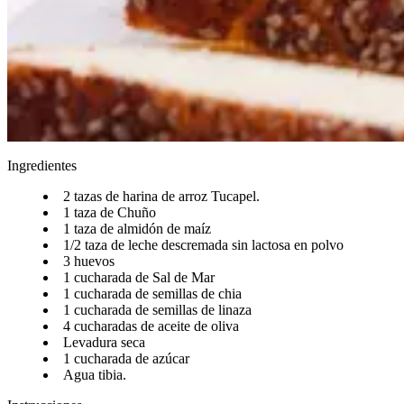
Ingredientes
2 tazas de harina de arroz Tucapel.​​​​‌ ‍ ​‍​‍‌‍ ‌ ​‍‌‍‍‌‌‍‌ ‌‍‍‌‌‍ ‍​‍​‍​ ‍‍​‍​‍‌ ​ ‌‍​‌‌‍ ‍‌‍‍‌‌ ‌​‌ ‍‌​‍ ‍‌‍‍‌‌‍ ​‍​‍​‍ ​​‍​‍‌‍‍​‌ ​‍‌‍‌‌‌‍‌‍​‍​‍​ ‍‍​‍​‍‌‍‍​‌ ‌​‌ ‌​‌ ​​‌ ​ ​ ‍‍​‍ ​‍ ‌ ‌​‌ ‌‌‌‍​ ‌‍​‌‌ ​​‌‍‌‌‌‍ ​​‍ ‍‌ ​ ‌‍​‌‌‍ ‍‌‍‍‌‌ ‌​‌ ‍‌​‍ ‍‌ ​ ‌ ‌​‌ ‌‌‌‍‌​‌‍‍‌‌‍ ​‍ ‌‍‍‌‌‍ ‍‌ ‌​‌‍‌‌‌‍ ‍‌ ‌​​‍ ‌‍‌‌‌‍‌​‌‍‍‌‌ ‌​​‍ ‌‍ ‌‌‍ ‌‍‌​‌‍‌‌​ ‌‌ ​​‌ ​‍‌‍‌‌‌ ​ ‌‍‌‌‌‍ ‍‌ ‌​‌‍​‌‌ ‌​‌‍‍‌‌‍ ‌‍ ‍​ ‍ ‌‍‍‌‌‍‌​​ ‌‌ ​‍‌‍‌‌‌‍​ ‌‍‍‌‌ ​​‌‍‌‌​‍ ‌​ ‌ ​ ‍​​ ‍‌​ ​‌​ ‍ ‌ ‌​‌ ‍‌‌ ​​‌‍‌‌​ ‌‌ ​‍‌‍‌‌‌‍​ ‌‍‍‌‌ ​​‌‍‌‌​ ‍ ‌ ​​‌‍​‌‌ ‌​‌‍‍​​ ‌‌‍‍‌‌‍ ‍‌‍‌ ‌ ​‍‌‍‌‌‌‍‌​‌‍‍‌‌‍‌‌‌‍ ‍‌ ‌​‌ ​ ​‍‌‌​ ‌‌‌​​‍‌‌ ‌‍‍ ‌‍‌‌‌ ‍‌​‍‌‌​ ​ ‌​‌​​‍‌‌​ ​ ‌​‌​​‍‌‌​ ​‍​ ​‍‌‍‌‌‌‍‌‍​ ​ ‌‍‌‍‌‍‌​​ ​‌‌‍‌‍​ ‍​‌‍​‍​ ​​‌‍​‌​ ‌‍​‍‌‌​ ​‍​ ​‍​‍‌‌​ ‌‌‌​‌​​‍ ‍‌‍​ ‌‍‍​‌‍‍‌‌‍ ​‌‍‌​‌ ​‍‌‍‌‌‌‍ ‍​‍‌‌​ ‌‌‌​​‍‌‌ ‌‍‍ ‌‍‌‌‌ ‍‌​‍‌‌​ ​ ‌​‌​​‍‌‌​ ​ ‌​‌​​‍‌‌​ ​‍​ ​‍‌‍​‌​ ‌‌​ ‌‌​ ​​​ ‌ ​ ‌‌​ ‌​​ ‌‌​ ‍‌​ ​ ​ ‌‌‌‍​ ​‍‌‌​ ​‍​ ​‍​‍‌‌​ ‌‌‌​‌​​‍ ‍‌ ‌​‌‍‌‌‌ ‍​‌ ‌​​ ‌‍​‍‌‍​‌‌ ​ ‌‍‌‌‌‌‌‌‌ ​‍‌‍ ​​ ‌‌‍‍​‌ ‌​‌ ‌​‌ ​​‌ ​ ​‍‌‌​ ​ ‌​​‌​‍‌‌​ ​‍‌​‌‍​‍‌‌​ ​‍‌​‌‍‌ ‌​‌ ‌‌‌‍​ ‌‍​‌‌ ​​‌‍‌‌‌‍ ​​‍ ‍‌ ​ ‌‍​‌‌‍ ‍‌‍‍‌‌ ‌​‌ ‍‌​‍ ‍‌ ​ ‌ ‌​‌ ‌‌‌‍‌​‌‍‍‌‌‍ ​‍‌‍‌‍‍‌‌‍‌​​ ‌‌ ​‍‌‍‌‌‌‍​ ‌‍‍‌‌ ​​‌‍‌‌​‍ ‌​ ‌ ​ ‍​​ ‍‌​ ​‌​‍‌‍‌ ‌​‌ ‍‌‌ ​​‌‍‌‌​ ‌‌ ​‍‌‍‌‌‌‍​ ‌‍‍‌‌ ​​‌‍‌‌​‍‌‍‌ ​​‌‍​‌‌ ‌​‌‍‍​​ ‌‌‍‍‌‌‍ ‍‌‍‌ ‌ ​‍‌‍‌‌‌‍‌​‌‍‍‌‌‍‌‌‌‍ ‍‌ ‌​‌ ​ ​‍‌‌​ ‌‌‌​​‍‌‌ ‌‍‍ ‌‍‌‌‌ ‍‌​‍‌‌​ ​ ‌​‌​​‍‌‌​ ​ ‌​‌​​‍‌‌​ ​‍​ ​‍‌‍‌‌‌‍‌‍​ ​ ‌‍‌‍‌‍‌​​ ​‌‌‍‌‍​ ‍​‌‍​‍​ ​​‌‍​‌​ ‌‍​‍‌‌​ ​‍​ ​‍​‍‌‌​ ‌‌‌​‌​​‍ ‍‌‍​ ‌‍‍​‌‍‍‌‌‍ ​‌‍‌​‌ ​‍‌‍‌‌‌‍ ‍​‍‌‌​ ‌‌‌​​‍‌‌ ‌‍‍ ‌‍‌‌‌ ‍‌​‍‌‌​ ​ ‌​‌​​‍‌‌​ ​ ‌​‌​​‍‌‌​ ​‍​ ​‍‌‍​‌​ ‌‌​ ‌‌​ ​​​ ‌ ​ ‌‌​ ‌​​ ‌‌​ ‍‌​ ​ ​ ‌‌‌‍​ ​‍‌‌​ ​‍​ ​‍​‍‌‌​ ‌‌‌​‌​​‍ ‍‌ ‌​‌‍‌‌‌ ‍​‌ ‌​​‍‌‍‌ ​​‌‍‌‌‌ ​‍‌ ​ ‌ ​​‌‍‌‌‌‍​ ‌ ‌​‌‍‍‌‌ ‌‍‌‍‌‌​ ‌‌ ​​‌ ‌‌‌‍​‍‌‍ ​‌‍‍‌‌ ​ ‌‍‍​‌‍‌‌‌‍‌​​‍​‍‌ ‌
1 taza de Chuño​​​​‌ ‍ ​‍​‍‌‍ ‌ ​‍‌‍‍‌‌‍‌ ‌‍‍‌‌‍ ‍​‍​‍​ ‍‍​‍​‍‌ ​ ‌‍​‌‌‍ ‍‌‍‍‌‌ ‌​‌ ‍‌​‍ ‍‌‍‍‌‌‍ ​‍​‍​‍ ​​‍​‍‌‍‍​‌ ​‍‌‍‌‌‌‍‌‍​‍​‍​ ‍‍​‍​‍‌‍‍​‌ ‌​‌ ‌​‌ ​​‌ ​ ​ ‍‍​‍ ​‍ ‌ ‌​‌ ‌‌‌‍​ ‌‍​‌‌ ​​‌‍‌‌‌‍ ​​‍ ‍‌ ​ ‌‍​‌‌‍ ‍‌‍‍‌‌ ‌​‌ ‍‌​‍ ‍‌ ​ ‌ ‌​‌ ‌‌‌‍‌​‌‍‍‌‌‍ ​‍ ‌‍‍‌‌‍ ‍‌ ‌​‌‍‌‌‌‍ ‍‌ ‌​​‍ ‌‍‌‌‌‍‌​‌‍‍‌‌ ‌​​‍ ‌‍ ‌‌‍ ‌‍‌​‌‍‌‌​ ‌‌ ​​‌ ​‍‌‍‌‌‌ ​ ‌‍‌‌‌‍ ‍‌ ‌​‌‍​‌‌ ‌​‌‍‍‌‌‍ ‌‍ ‍​ ‍ ‌‍‍‌‌‍‌​​ ‌‌ ​‍‌‍‌‌‌‍​ ‌‍‍‌‌ ​​‌‍‌‌​‍ ‌​ ‌ ​ ‍​​ ‍‌​ ​‌​ ‍ ‌ ‌​‌ ‍‌‌ ​​‌‍‌‌​ ‌‌ ​‍‌‍‌‌‌‍​ ‌‍‍‌‌ ​​‌‍‌‌​ ‍ ‌ ​​‌‍​‌‌ ‌​‌‍‍​​ ‌‌‍‍‌‌‍ ‍‌‍‌ ‌ ​‍‌‍‌‌‌‍‌​‌‍‍‌‌‍‌‌‌‍ ‍‌ ‌​‌ ​ ​‍‌‌​ ‌‌‌​​‍‌‌ ‌‍‍ ‌‍‌‌‌ ‍‌​‍‌‌​ ​ ‌​‌​​‍‌‌​ ​ ‌​‌​​‍‌‌​ ​‍​ ​‍‌‍‌‍​ ‍‌​ ​‍​ ‌​​ ​ ​ ​‍​ ‌‌​ ‌‌​ ‌ ​ ‌‍​ ‌‌​ ‌​​‍‌‌​ ​‍​ ​‍​‍‌‌​ ‌‌‌​‌​​‍ ‍‌‍​ ‌‍‍​‌‍‍‌‌‍ ​‌‍‌​‌ ​‍‌‍‌‌‌‍ ‍​‍‌‌​ ‌‌‌​​‍‌‌ ‌‍‍ ‌‍‌‌‌ ‍‌​‍‌‌​ ​ ‌​‌​​‍‌‌​ ​ ‌​‌​​‍‌‌​ ​‍​ ​‍​ ‌ ‌‍​ ‌‍‌‌‌‍​‍​ ‌‍​ ​‌​ ‌​​ ​ ‌‍​‍‌‍‌‌​ ​​‌‍‌‍​‍‌‌​ ​‍​ ​‍​‍‌‌​ ‌‌‌​‌​​‍ ‍‌ ‌​‌‍‌‌‌ ‍​‌ ‌​​ ‌‍​‍‌‍​‌‌ ​ ‌‍‌‌‌‌‌‌‌ ​‍‌‍ ​​ ‌‌‍‍​‌ ‌​‌ ‌​‌ ​​‌ ​ ​‍‌‌​ ​ ‌​​‌​‍‌‌​ ​‍‌​‌‍​‍‌‌​ ​‍‌​‌‍‌ ‌​‌ ‌‌‌‍​ ‌‍​‌‌ ​​‌‍‌‌‌‍ ​​‍ ‍‌ ​ ‌‍​‌‌‍ ‍‌‍‍‌‌ ‌​‌ ‍‌​‍ ‍‌ ​ ‌ ‌​‌ ‌‌‌‍‌​‌‍‍‌‌‍ ​‍‌‍‌‍‍‌‌‍‌​​ ‌‌ ​‍‌‍‌‌‌‍​ ‌‍‍‌‌ ​​‌‍‌‌​‍ ‌​ ‌ ​ ‍​​ ‍‌​ ​‌​‍‌‍‌ ‌​‌ ‍‌‌ ​​‌‍‌‌​ ‌‌ ​‍‌‍‌‌‌‍​ ‌‍‍‌‌ ​​‌‍‌‌​‍‌‍‌ ​​‌‍​‌‌ ‌​‌‍‍​​ ‌‌‍‍‌‌‍ ‍‌‍‌ ‌ ​‍‌‍‌‌‌‍‌​‌‍‍‌‌‍‌‌‌‍ ‍‌ ‌​‌ ​ ​‍‌‌​ ‌‌‌​​‍‌‌ ‌‍‍ ‌‍‌‌‌ ‍‌​‍‌‌​ ​ ‌​‌​​‍‌‌​ ​ ‌​‌​​‍‌‌​ ​‍​ ​‍‌‍‌‍​ ‍‌​ ​‍​ ‌​​ ​ ​ ​‍​ ‌‌​ ‌‌​ ‌ ​ ‌‍​ ‌‌​ ‌​​‍‌‌​ ​‍​ ​‍​‍‌‌​ ‌‌‌​‌​​‍ ‍‌‍​ ‌‍‍​‌‍‍‌‌‍ ​‌‍‌​‌ ​‍‌‍‌‌‌‍ ‍​‍‌‌​ ‌‌‌​​‍‌‌ ‌‍‍ ‌‍‌‌‌ ‍‌​‍‌‌​ ​ ‌​‌​​‍‌‌​ ​ ‌​‌​​‍‌‌​ ​‍​ ​‍​ ‌ ‌‍​ ‌‍‌‌‌‍​‍​ ‌‍​ ​‌​ ‌​​ ​ ‌‍​‍‌‍‌‌​ ​​‌‍‌‍​‍‌‌​ ​‍​ ​‍​‍‌‌​ ‌‌‌​‌​​‍ ‍‌ ‌​‌‍‌‌‌ ‍​‌ ‌​​‍‌‍‌ ​​‌‍‌‌‌ ​‍‌ ​ ‌ ​​‌‍‌‌‌‍​ ‌ ‌​‌‍‍‌‌ ‌‍‌‍‌‌​ ‌‌ ​​‌ ‌‌‌‍​‍‌‍ ​‌‍‍‌‌ ​ ‌‍‍​‌‍‌‌‌‍‌​​‍​‍‌ ‌
1 taza de almidón de maíz​​​​‌ ‍ ​‍​‍‌‍ ‌ ​‍‌‍‍‌‌‍‌ ‌‍‍‌‌‍ ‍​‍​‍​ ‍‍​‍​‍‌ ​ ‌‍​‌‌‍ ‍‌‍‍‌‌ ‌​‌ ‍‌​‍ ‍‌‍‍‌‌‍ ​‍​‍​‍ ​​‍​‍‌‍‍​‌ ​‍‌‍‌‌‌‍‌‍​‍​‍​ ‍‍​‍​‍‌‍‍​‌ ‌​‌ ‌​‌ ​​‌ ​ ​ ‍‍​‍ ​‍ ‌ ‌​‌ ‌‌‌‍​ ‌‍​‌‌ ​​‌‍‌‌‌‍ ​​‍ ‍‌ ​ ‌‍​‌‌‍ ‍‌‍‍‌‌ ‌​‌ ‍‌​‍ ‍‌ ​ ‌ ‌​‌ ‌‌‌‍‌​‌‍‍‌‌‍ ​‍ ‌‍‍‌‌‍ ‍‌ ‌​‌‍‌‌‌‍ ‍‌ ‌​​‍ ‌‍‌‌‌‍‌​‌‍‍‌‌ ‌​​‍ ‌‍ ‌‌‍ ‌‍‌​‌‍‌‌​ ‌‌ ​​‌ ​‍‌‍‌‌‌ ​ ‌‍‌‌‌‍ ‍‌ ‌​‌‍​‌‌ ‌​‌‍‍‌‌‍ ‌‍ ‍​ ‍ ‌‍‍‌‌‍‌​​ ‌‌ ​‍‌‍‌‌‌‍​ ‌‍‍‌‌ ​​‌‍‌‌​‍ ‌​ ‌ ​ ‍​​ ‍‌​ ​‌​ ‍ ‌ ‌​‌ ‍‌‌ ​​‌‍‌‌​ ‌‌ ​‍‌‍‌‌‌‍​ ‌‍‍‌‌ ​​‌‍‌‌​ ‍ ‌ ​​‌‍​‌‌ ‌​‌‍‍​​ ‌‌‍‍‌‌‍ ‍‌‍‌ ‌ ​‍‌‍‌‌‌‍‌​‌‍‍‌‌‍‌‌‌‍ ‍‌ ‌​‌ ​ ​‍‌‌​ ‌‌‌​​‍‌‌ ‌‍‍ ‌‍‌‌‌ ‍‌​‍‌‌​ ​ ‌​‌​​‍‌‌​ ​ ‌​‌​​‍‌‌​ ​‍​ ​‍​ ‌‌‌‍​‌‌‍‌‍‌‍​‌‌‍​ ​ ‌​‌‍​‌​ ‌ ​ ​‌​ ‌‍​ ‌​​ ‌​​‍‌‌​ ​‍​ ​‍​‍‌‌​ ‌‌‌​‌​​‍ ‍‌‍​ ‌‍‍​‌‍‍‌‌‍ ​‌‍‌​‌ ​‍‌‍‌‌‌‍ ‍​‍‌‌​ ‌‌‌​​‍‌‌ ‌‍‍ ‌‍‌‌‌ ‍‌​‍‌‌​ ​ ‌​‌​​‍‌‌​ ​ ‌​‌​​‍‌‌​ ​‍​ ​‍​ ​ ​ ​‌‌‍​ ​ ‍‌​ ​​​ ‌​​ ‍‌​ ​ ​ ​‌​ ​​​ ‌‍‌‍‌‍​‍‌‌​ ​‍​ ​‍​‍‌‌​ ‌‌‌​‌​​‍ ‍‌ ‌​‌‍‌‌‌ ‍​‌ ‌​​ ‌‍​‍‌‍​‌‌ ​ ‌‍‌‌‌‌‌‌‌ ​‍‌‍ ​​ ‌‌‍‍​‌ ‌​‌ ‌​‌ ​​‌ ​ ​‍‌‌​ ​ ‌​​‌​‍‌‌​ ​‍‌​‌‍​‍‌‌​ ​‍‌​‌‍‌ ‌​‌ ‌‌‌‍​ ‌‍​‌‌ ​​‌‍‌‌‌‍ ​​‍ ‍‌ ​ ‌‍​‌‌‍ ‍‌‍‍‌‌ ‌​‌ ‍‌​‍ ‍‌ ​ ‌ ‌​‌ ‌‌‌‍‌​‌‍‍‌‌‍ ​‍‌‍‌‍‍‌‌‍‌​​ ‌‌ ​‍‌‍‌‌‌‍​ ‌‍‍‌‌ ​​‌‍‌‌​‍ ‌​ ‌ ​ ‍​​ ‍‌​ ​‌​‍‌‍‌ ‌​‌ ‍‌‌ ​​‌‍‌‌​ ‌‌ ​‍‌‍‌‌‌‍​ ‌‍‍‌‌ ​​‌‍‌‌​‍‌‍‌ ​​‌‍​‌‌ ‌​‌‍‍​​ ‌‌‍‍‌‌‍ ‍‌‍‌ ‌ ​‍‌‍‌‌‌‍‌​‌‍‍‌‌‍‌‌‌‍ ‍‌ ‌​‌ ​ ​‍‌‌​ ‌‌‌​​‍‌‌ ‌‍‍ ‌‍‌‌‌ ‍‌​‍‌‌​ ​ ‌​‌​​‍‌‌​ ​ ‌​‌​​‍‌‌​ ​‍​ ​‍​ ‌‌‌‍​‌‌‍‌‍‌‍​‌‌‍​ ​ ‌​‌‍​‌​ ‌ ​ ​‌​ ‌‍​ ‌​​ ‌​​‍‌‌​ ​‍​ ​‍​‍‌‌​ ‌‌‌​‌​​‍ ‍‌‍​ ‌‍‍​‌‍‍‌‌‍ ​‌‍‌​‌ ​‍‌‍‌‌‌‍ ‍​‍‌‌​ ‌‌‌​​‍‌‌ ‌‍‍ ‌‍‌‌‌ ‍‌​‍‌‌​ ​ ‌​‌​​‍‌‌​ ​ ‌​‌​​‍‌‌​ ​‍​ ​‍​ ​ ​ ​‌‌‍​ ​ ‍‌​ ​​​ ‌​​ ‍‌​ ​ ​ ​‌​ ​​​ ‌‍‌‍‌‍​‍‌‌​ ​‍​ ​‍​‍‌‌​ ‌‌‌​‌​​‍ ‍‌ ‌​‌‍‌‌‌ ‍​‌ ‌​​‍‌‍‌ ​​‌‍‌‌‌ ​‍‌ ​ ‌ ​​‌‍‌‌‌‍​ ‌ ‌​‌‍‍‌‌ ‌‍‌‍‌‌​ ‌‌ ​​‌ ‌‌‌‍​‍‌‍ ​‌‍‍‌‌ ​ ‌‍‍​‌‍‌‌‌‍‌​​‍​‍‌ ‌
1/2 taza de leche descremada sin lactosa en polvo​​​​‌ ‍ ​‍​‍‌‍ ‌ ​‍‌‍‍‌‌‍‌ ‌‍‍‌‌‍ ‍​‍​‍​ ‍‍​‍​‍‌ ​ ‌‍​‌‌‍ ‍‌‍‍‌‌ ‌​‌ ‍‌​‍ ‍‌‍‍‌‌‍ ​‍​‍​‍ ​​‍​‍‌‍‍​‌ ​‍‌‍‌‌‌‍‌‍​‍​‍​ ‍‍​‍​‍‌‍‍​‌ ‌​‌ ‌​‌ ​​‌ ​ ​ ‍‍​‍ ​‍ ‌ ‌​‌ ‌‌‌‍​ ‌‍​‌‌ ​​‌‍‌‌‌‍ ​​‍ ‍‌ ​ ‌‍​‌‌‍ ‍‌‍‍‌‌ ‌​‌ ‍‌​‍ ‍‌ ​ ‌ ‌​‌ ‌‌‌‍‌​‌‍‍‌‌‍ ​‍ ‌‍‍‌‌‍ ‍‌ ‌​‌‍‌‌‌‍ ‍‌ ‌​​‍ ‌‍‌‌‌‍‌​‌‍‍‌‌ ‌​​‍ ‌‍ ‌‌‍ ‌‍‌​‌‍‌‌​ ‌‌ ​​‌ ​‍‌‍‌‌‌ ​ ‌‍‌‌‌‍ ‍‌ ‌​‌‍​‌‌ ‌​‌‍‍‌‌‍ ‌‍ ‍​ ‍ ‌‍‍‌‌‍‌​​ ‌‌ ​‍‌‍‌‌‌‍​ ‌‍‍‌‌ ​​‌‍‌‌​‍ ‌​ ‌ ​ ‍​​ ‍‌​ ​‌​ ‍ ‌ ‌​‌ ‍‌‌ ​​‌‍‌‌​ ‌‌ ​‍‌‍‌‌‌‍​ ‌‍‍‌‌ ​​‌‍‌‌​ ‍ ‌ ​​‌‍​‌‌ ‌​‌‍‍​​ ‌‌‍‍‌‌‍ ‍‌‍‌ ‌ ​‍‌‍‌‌‌‍‌​‌‍‍‌‌‍‌‌‌‍ ‍‌ ‌​‌ ​ ​‍‌‌​ ‌‌‌​​‍‌‌ ‌‍‍ ‌‍‌‌‌ ‍‌​‍‌‌​ ​ ‌​‌​​‍‌‌​ ​ ‌​‌​​‍‌‌​ ​‍​ ​‍​ ‌ ​ ​​‌‍​‌​ ​ ‌‍‌‍‌‍‌‌​ ​‌​ ​‌​ ‍‌‌‍​‍‌‍‌​‌‍‌​​‍‌‌​ ​‍​ ​‍​‍‌‌​ ‌‌‌​‌​​‍ ‍‌‍​ ‌‍‍​‌‍‍‌‌‍ ​‌‍‌​‌ ​‍‌‍‌‌‌‍ ‍​‍‌‌​ ‌‌‌​​‍‌‌ ‌‍‍ ‌‍‌‌‌ ‍‌​‍‌‌​ ​ ‌​‌​​‍‌‌​ ​ ‌​‌​​‍‌‌​ ​‍​ ​‍‌‍‌‌‌‍‌​​ ​ ‌‍‌​​ ​‍​ ​​​ ‍‌​ ‌ ​ ‌​​ ‌‍​ ‌ ‌‍​‍​‍‌‌​ ​‍​ ​‍​‍‌‌​ ‌‌‌​‌​​‍ ‍‌ ‌​‌‍‌‌‌ ‍​‌ ‌​​ ‌‍​‍‌‍​‌‌ ​ ‌‍‌‌‌‌‌‌‌ ​‍‌‍ ​​ ‌‌‍‍​‌ ‌​‌ ‌​‌ ​​‌ ​ ​‍‌‌​ ​ ‌​​‌​‍‌‌​ ​‍‌​‌‍​‍‌‌​ ​‍‌​‌‍‌ ‌​‌ ‌‌‌‍​ ‌‍​‌‌ ​​‌‍‌‌‌‍ ​​‍ ‍‌ ​ ‌‍​‌‌‍ ‍‌‍‍‌‌ ‌​‌ ‍‌​‍ ‍‌ ​ ‌ ‌​‌ ‌‌‌‍‌​‌‍‍‌‌‍ ​‍‌‍‌‍‍‌‌‍‌​​ ‌‌ ​‍‌‍‌‌‌‍​ ‌‍‍‌‌ ​​‌‍‌‌​‍ ‌​ ‌ ​ ‍​​ ‍‌​ ​‌​‍‌‍‌ ‌​‌ ‍‌‌ ​​‌‍‌‌​ ‌‌ ​‍‌‍‌‌‌‍​ ‌‍‍‌‌ ​​‌‍‌‌​‍‌‍‌ ​​‌‍​‌‌ ‌​‌‍‍​​ ‌‌‍‍‌‌‍ ‍‌‍‌ ‌ ​‍‌‍‌‌‌‍‌​‌‍‍‌‌‍‌‌‌‍ ‍‌ ‌​‌ ​ ​‍‌‌​ ‌‌‌​​‍‌‌ ‌‍‍ ‌‍‌‌‌ ‍‌​‍‌‌​ ​ ‌​‌​​‍‌‌​ ​ ‌​‌​​‍‌‌​ ​‍​ ​‍​ ‌ ​ ​​‌‍​‌​ ​ ‌‍‌‍‌‍‌‌​ ​‌​ ​‌​ ‍‌‌‍​‍‌‍‌​‌‍‌​​‍‌‌​ ​‍​ ​‍​‍‌‌​ ‌‌‌​‌​​‍ ‍‌‍​ ‌‍‍​‌‍‍‌‌‍ ​‌‍‌​‌ ​‍‌‍‌‌‌‍ ‍​‍‌‌​ ‌‌‌​​‍‌‌ ‌‍‍ ‌‍‌‌‌ ‍‌​‍‌‌​ ​ ‌​‌​​‍‌‌​ ​ ‌​‌​​‍‌‌​ ​‍​ ​‍‌‍‌‌‌‍‌​​ ​ ‌‍‌​​ ​‍​ ​​​ ‍‌​ ‌ ​ ‌​​ ‌‍​ ‌ ‌‍​‍​‍‌‌​ ​‍​ ​‍​‍‌‌​ ‌‌‌​‌​​‍ ‍‌ ‌​‌‍‌‌‌ ‍​‌ ‌​​‍‌‍‌ ​​‌‍‌‌‌ ​‍‌ ​ ‌ ​​‌‍‌‌‌‍​ ‌ ‌​‌‍‍‌‌ ‌‍‌‍‌‌​ ‌‌ ​​‌ ‌‌‌‍​‍‌‍ ​‌‍‍‌‌ ​ ‌‍‍​‌‍‌‌‌‍‌​​‍​‍‌ ‌
3 huevos​​​​‌ ‍ ​‍​‍‌‍ ‌ ​‍‌‍‍‌‌‍‌ ‌‍‍‌‌‍ ‍​‍​‍​ ‍‍​‍​‍‌ ​ ‌‍​‌‌‍ ‍‌‍‍‌‌ ‌​‌ ‍‌​‍ ‍‌‍‍‌‌‍ ​‍​‍​‍ ​​‍​‍‌‍‍​‌ ​‍‌‍‌‌‌‍‌‍​‍​‍​ ‍‍​‍​‍‌‍‍​‌ ‌​‌ ‌​‌ ​​‌ ​ ​ ‍‍​‍ ​‍ ‌ ‌​‌ ‌‌‌‍​ ‌‍​‌‌ ​​‌‍‌‌‌‍ ​​‍ ‍‌ ​ ‌‍​‌‌‍ ‍‌‍‍‌‌ ‌​‌ ‍‌​‍ ‍‌ ​ ‌ ‌​‌ ‌‌‌‍‌​‌‍‍‌‌‍ ​‍ ‌‍‍‌‌‍ ‍‌ ‌​‌‍‌‌‌‍ ‍‌ ‌​​‍ ‌‍‌‌‌‍‌​‌‍‍‌‌ ‌​​‍ ‌‍ ‌‌‍ ‌‍‌​‌‍‌‌​ ‌‌ ​​‌ ​‍‌‍‌‌‌ ​ ‌‍‌‌‌‍ ‍‌ ‌​‌‍​‌‌ ‌​‌‍‍‌‌‍ ‌‍ ‍​ ‍ ‌‍‍‌‌‍‌​​ ‌‌ ​‍‌‍‌‌‌‍​ ‌‍‍‌‌ ​​‌‍‌‌​‍ ‌​ ‌ ​ ‍​​ ‍‌​ ​‌​ ‍ ‌ ‌​‌ ‍‌‌ ​​‌‍‌‌​ ‌‌ ​‍‌‍‌‌‌‍​ ‌‍‍‌‌ ​​‌‍‌‌​ ‍ ‌ ​​‌‍​‌‌ ‌​‌‍‍​​ ‌‌‍‍‌‌‍ ‍‌‍‌ ‌ ​‍‌‍‌‌‌‍‌​‌‍‍‌‌‍‌‌‌‍ ‍‌ ‌​‌ ​ ​‍‌‌​ ‌‌‌​​‍‌‌ ‌‍‍ ‌‍‌‌‌ ‍‌​‍‌‌​ ​ ‌​‌​​‍‌‌​ ​ ‌​‌​​‍‌‌​ ​‍​ ​‍‌‍​‍‌‍​‍​ ‌‍‌‍‌‌​ ​‌​ ​‌​ ​‌‌‍‌​​ ​‍​ ‍‌​ ‌​​ ‌‍​‍‌‌​ ​‍​ ​‍​‍‌‌​ ‌‌‌​‌​​‍ ‍‌‍​ ‌‍‍​‌‍‍‌‌‍ ​‌‍‌​‌ ​‍‌‍‌‌‌‍ ‍​‍‌‌​ ‌‌‌​​‍‌‌ ‌‍‍ ‌‍‌‌‌ ‍‌​‍‌‌​ ​ ‌​‌​​‍‌‌​ ​ ‌​‌​​‍‌‌​ ​‍​ ​‍​ ​​‌‍‌‍​ ‌ ​ ‍​‌‍‌‌‌‍​‍​ ‌‍​ ‌ ​ ​‍‌‍‌​​ ​‍‌‍‌‍​‍‌‌​ ​‍​ ​‍​‍‌‌​ ‌‌‌​‌​​‍ ‍‌ ‌​‌‍‌‌‌ ‍​‌ ‌​​ ‌‍​‍‌‍​‌‌ ​ ‌‍‌‌‌‌‌‌‌ ​‍‌‍ ​​ ‌‌‍‍​‌ ‌​‌ ‌​‌ ​​‌ ​ ​‍‌‌​ ​ ‌​​‌​‍‌‌​ ​‍‌​‌‍​‍‌‌​ ​‍‌​‌‍‌ ‌​‌ ‌‌‌‍​ ‌‍​‌‌ ​​‌‍‌‌‌‍ ​​‍ ‍‌ ​ ‌‍​‌‌‍ ‍‌‍‍‌‌ ‌​‌ ‍‌​‍ ‍‌ ​ ‌ ‌​‌ ‌‌‌‍‌​‌‍‍‌‌‍ ​‍‌‍‌‍‍‌‌‍‌​​ ‌‌ ​‍‌‍‌‌‌‍​ ‌‍‍‌‌ ​​‌‍‌‌​‍ ‌​ ‌ ​ ‍​​ ‍‌​ ​‌​‍‌‍‌ ‌​‌ ‍‌‌ ​​‌‍‌‌​ ‌‌ ​‍‌‍‌‌‌‍​ ‌‍‍‌‌ ​​‌‍‌‌​‍‌‍‌ ​​‌‍​‌‌ ‌​‌‍‍​​ ‌‌‍‍‌‌‍ ‍‌‍‌ ‌ ​‍‌‍‌‌‌‍‌​‌‍‍‌‌‍‌‌‌‍ ‍‌ ‌​‌ ​ ​‍‌‌​ ‌‌‌​​‍‌‌ ‌‍‍ ‌‍‌‌‌ ‍‌​‍‌‌​ ​ ‌​‌​​‍‌‌​ ​ ‌​‌​​‍‌‌​ ​‍​ ​‍‌‍​‍‌‍​‍​ ‌‍‌‍‌‌​ ​‌​ ​‌​ ​‌‌‍‌​​ ​‍​ ‍‌​ ‌​​ ‌‍​‍‌‌​ ​‍​ ​‍​‍‌‌​ ‌‌‌​‌​​‍ ‍‌‍​ ‌‍‍​‌‍‍‌‌‍ ​‌‍‌​‌ ​‍‌‍‌‌‌‍ ‍​‍‌‌​ ‌‌‌​​‍‌‌ ‌‍‍ ‌‍‌‌‌ ‍‌​‍‌‌​ ​ ‌​‌​​‍‌‌​ ​ ‌​‌​​‍‌‌​ ​‍​ ​‍​ ​​‌‍‌‍​ ‌ ​ ‍​‌‍‌‌‌‍​‍​ ‌‍​ ‌ ​ ​‍‌‍‌​​ ​‍‌‍‌‍​‍‌‌​ ​‍​ ​‍​‍‌‌​ ‌‌‌​‌​​‍ ‍‌ ‌​‌‍‌‌‌ ‍​‌ ‌​​‍‌‍‌ ​​‌‍‌‌‌ ​‍‌ ​ ‌ ​​‌‍‌‌‌‍​ ‌ ‌​‌‍‍‌‌ ‌‍‌‍‌‌​ ‌‌ ​​‌ ‌‌‌‍​‍‌‍ ​‌‍‍‌‌ ​ ‌‍‍​‌‍‌‌‌‍‌​​‍​‍‌ ‌
1 cucharada de Sal de Mar​​​​‌ ‍ ​‍​‍‌‍ ‌ ​‍‌‍‍‌‌‍‌ ‌‍‍‌‌‍ ‍​‍​‍​ ‍‍​‍​‍‌ ​ ‌‍​‌‌‍ ‍‌‍‍‌‌ ‌​‌ ‍‌​‍ ‍‌‍‍‌‌‍ ​‍​‍​‍ ​​‍​‍‌‍‍​‌ ​‍‌‍‌‌‌‍‌‍​‍​‍​ ‍‍​‍​‍‌‍‍​‌ ‌​‌ ‌​‌ ​​‌ ​ ​ ‍‍​‍ ​‍ ‌ ‌​‌ ‌‌‌‍​ ‌‍​‌‌ ​​‌‍‌‌‌‍ ​​‍ ‍‌ ​ ‌‍​‌‌‍ ‍‌‍‍‌‌ ‌​‌ ‍‌​‍ ‍‌ ​ ‌ ‌​‌ ‌‌‌‍‌​‌‍‍‌‌‍ ​‍ ‌‍‍‌‌‍ ‍‌ ‌​‌‍‌‌‌‍ ‍‌ ‌​​‍ ‌‍‌‌‌‍‌​‌‍‍‌‌ ‌​​‍ ‌‍ ‌‌‍ ‌‍‌​‌‍‌‌​ ‌‌ ​​‌ ​‍‌‍‌‌‌ ​ ‌‍‌‌‌‍ ‍‌ ‌​‌‍​‌‌ ‌​‌‍‍‌‌‍ ‌‍ ‍​ ‍ ‌‍‍‌‌‍‌​​ ‌‌ ​‍‌‍‌‌‌‍​ ‌‍‍‌‌ ​​‌‍‌‌​‍ ‌​ ‌ ​ ‍​​ ‍‌​ ​‌​ ‍ ‌ ‌​‌ ‍‌‌ ​​‌‍‌‌​ ‌‌ ​‍‌‍‌‌‌‍​ ‌‍‍‌‌ ​​‌‍‌‌​ ‍ ‌ ​​‌‍​‌‌ ‌​‌‍‍​​ ‌‌‍‍‌‌‍ ‍‌‍‌ ‌ ​‍‌‍‌‌‌‍‌​‌‍‍‌‌‍‌‌‌‍ ‍‌ ‌​‌ ​ ​‍‌‌​ ‌‌‌​​‍‌‌ ‌‍‍ ‌‍‌‌‌ ‍‌​‍‌‌​ ​ ‌​‌​​‍‌‌​ ​ ‌​‌​​‍‌‌​ ​‍​ ​‍​ ‌​‌‍​ ​ ‌​​ ​‍‌‍‌‌‌‍​ ‌‍​ ​ ‍‌‌‍‌‍​ ‌​‌‍‌‌​ ‌‍​‍‌‌​ ​‍​ ​‍​‍‌‌​ ‌‌‌​‌​​‍ ‍‌‍​ ‌‍‍​‌‍‍‌‌‍ ​‌‍‌​‌ ​‍‌‍‌‌‌‍ ‍​‍‌‌​ ‌‌‌​​‍‌‌ ‌‍‍ ‌‍‌‌‌ ‍‌​‍‌‌​ ​ ‌​‌​​‍‌‌​ ​ ‌​‌​​‍‌‌​ ​‍​ ​‍​ ‍​​ ‍​​ ​ ​ ​​‌‍​‌​ ​​‌‍‌​​ ‌‌​ ​​‌‍​‍‌‍‌​​ ‌‌​‍‌‌​ ​‍​ ​‍​‍‌‌​ ‌‌‌​‌​​‍ ‍‌ ‌​‌‍‌‌‌ ‍​‌ ‌​​ ‌‍​‍‌‍​‌‌ ​ ‌‍‌‌‌‌‌‌‌ ​‍‌‍ ​​ ‌‌‍‍​‌ ‌​‌ ‌​‌ ​​‌ ​ ​‍‌‌​ ​ ‌​​‌​‍‌‌​ ​‍‌​‌‍​‍‌‌​ ​‍‌​‌‍‌ ‌​‌ ‌‌‌‍​ ‌‍​‌‌ ​​‌‍‌‌‌‍ ​​‍ ‍‌ ​ ‌‍​‌‌‍ ‍‌‍‍‌‌ ‌​‌ ‍‌​‍ ‍‌ ​ ‌ ‌​‌ ‌‌‌‍‌​‌‍‍‌‌‍ ​‍‌‍‌‍‍‌‌‍‌​​ ‌‌ ​‍‌‍‌‌‌‍​ ‌‍‍‌‌ ​​‌‍‌‌​‍ ‌​ ‌ ​ ‍​​ ‍‌​ ​‌​‍‌‍‌ ‌​‌ ‍‌‌ ​​‌‍‌‌​ ‌‌ ​‍‌‍‌‌‌‍​ ‌‍‍‌‌ ​​‌‍‌‌​‍‌‍‌ ​​‌‍​‌‌ ‌​‌‍‍​​ ‌‌‍‍‌‌‍ ‍‌‍‌ ‌ ​‍‌‍‌‌‌‍‌​‌‍‍‌‌‍‌‌‌‍ ‍‌ ‌​‌ ​ ​‍‌‌​ ‌‌‌​​‍‌‌ ‌‍‍ ‌‍‌‌‌ ‍‌​‍‌‌​ ​ ‌​‌​​‍‌‌​ ​ ‌​‌​​‍‌‌​ ​‍​ ​‍​ ‌​‌‍​ ​ ‌​​ ​‍‌‍‌‌‌‍​ ‌‍​ ​ ‍‌‌‍‌‍​ ‌​‌‍‌‌​ ‌‍​‍‌‌​ ​‍​ ​‍​‍‌‌​ ‌‌‌​‌​​‍ ‍‌‍​ ‌‍‍​‌‍‍‌‌‍ ​‌‍‌​‌ ​‍‌‍‌‌‌‍ ‍​‍‌‌​ ‌‌‌​​‍‌‌ ‌‍‍ ‌‍‌‌‌ ‍‌​‍‌‌​ ​ ‌​‌​​‍‌‌​ ​ ‌​‌​​‍‌‌​ ​‍​ ​‍​ ‍​​ ‍​​ ​ ​ ​​‌‍​‌​ ​​‌‍‌​​ ‌‌​ ​​‌‍​‍‌‍‌​​ ‌‌​‍‌‌​ ​‍​ ​‍​‍‌‌​ ‌‌‌​‌​​‍ ‍‌ ‌​‌‍‌‌‌ ‍​‌ ‌​​‍‌‍‌ ​​‌‍‌‌‌ ​‍‌ ​ ‌ ​​‌‍‌‌‌‍​ ‌ ‌​‌‍‍‌‌ ‌‍‌‍‌‌​ ‌‌ ​​‌ ‌‌‌‍​‍‌‍ ​‌‍‍‌‌ ​ ‌‍‍​‌‍‌‌‌‍‌​​‍​‍‌ ‌
1 cucharada de semillas de chia​​​​‌ ‍ ​‍​‍‌‍ ‌ ​‍‌‍‍‌‌‍‌ ‌‍‍‌‌‍ ‍​‍​‍​ ‍‍​‍​‍‌ ​ ‌‍​‌‌‍ ‍‌‍‍‌‌ ‌​‌ ‍‌​‍ ‍‌‍‍‌‌‍ ​‍​‍​‍ ​​‍​‍‌‍‍​‌ ​‍‌‍‌‌‌‍‌‍​‍​‍​ ‍‍​‍​‍‌‍‍​‌ ‌​‌ ‌​‌ ​​‌ ​ ​ ‍‍​‍ ​‍ ‌ ‌​‌ ‌‌‌‍​ ‌‍​‌‌ ​​‌‍‌‌‌‍ ​​‍ ‍‌ ​ ‌‍​‌‌‍ ‍‌‍‍‌‌ ‌​‌ ‍‌​‍ ‍‌ ​ ‌ ‌​‌ ‌‌‌‍‌​‌‍‍‌‌‍ ​‍ ‌‍‍‌‌‍ ‍‌ ‌​‌‍‌‌‌‍ ‍‌ ‌​​‍ ‌‍‌‌‌‍‌​‌‍‍‌‌ ‌​​‍ ‌‍ ‌‌‍ ‌‍‌​‌‍‌‌​ ‌‌ ​​‌ ​‍‌‍‌‌‌ ​ ‌‍‌‌‌‍ ‍‌ ‌​‌‍​‌‌ ‌​‌‍‍‌‌‍ ‌‍ ‍​ ‍ ‌‍‍‌‌‍‌​​ ‌‌ ​‍‌‍‌‌‌‍​ ‌‍‍‌‌ ​​‌‍‌‌​‍ ‌​ ‌ ​ ‍​​ ‍‌​ ​‌​ ‍ ‌ ‌​‌ ‍‌‌ ​​‌‍‌‌​ ‌‌ ​‍‌‍‌‌‌‍​ ‌‍‍‌‌ ​​‌‍‌‌​ ‍ ‌ ​​‌‍​‌‌ ‌​‌‍‍​​ ‌‌‍‍‌‌‍ ‍‌‍‌ ‌ ​‍‌‍‌‌‌‍‌​‌‍‍‌‌‍‌‌‌‍ ‍‌ ‌​‌ ​ ​‍‌‌​ ‌‌‌​​‍‌‌ ‌‍‍ ‌‍‌‌‌ ‍‌​‍‌‌​ ​ ‌​‌​​‍‌‌​ ​ ‌​‌​​‍‌‌​ ​‍​ ​‍​ ‌‍​ ‌‍‌‍‌‌​ ‌‌‌‍​ ‌‍​‌​ ‍‌‌‍‌‍‌‍​‍​ ​​​ ​ ​ ​‌​‍‌‌​ ​‍​ ​‍​‍‌‌​ ‌‌‌​‌​​‍ ‍‌‍​ ‌‍‍​‌‍‍‌‌‍ ​‌‍‌​‌ ​‍‌‍‌‌‌‍ ‍​‍‌‌​ ‌‌‌​​‍‌‌ ‌‍‍ ‌‍‌‌‌ ‍‌​‍‌‌​ ​ ‌​‌​​‍‌‌​ ​ ‌​‌​​‍‌‌​ ​‍​ ​‍​ ‍‌​ ‍​‌‍‌‍​ ‌​​ ​ ‌‍​ ​ ​​​ ​‍​ ‌‍​ ‌​​ ​​​ ‌‍​‍‌‌​ ​‍​ ​‍​‍‌‌​ ‌‌‌​‌​​‍ ‍‌ ‌​‌‍‌‌‌ ‍​‌ ‌​​ ‌‍​‍‌‍​‌‌ ​ ‌‍‌‌‌‌‌‌‌ ​‍‌‍ ​​ ‌‌‍‍​‌ ‌​‌ ‌​‌ ​​‌ ​ ​‍‌‌​ ​ ‌​​‌​‍‌‌​ ​‍‌​‌‍​‍‌‌​ ​‍‌​‌‍‌ ‌​‌ ‌‌‌‍​ ‌‍​‌‌ ​​‌‍‌‌‌‍ ​​‍ ‍‌ ​ ‌‍​‌‌‍ ‍‌‍‍‌‌ ‌​‌ ‍‌​‍ ‍‌ ​ ‌ ‌​‌ ‌‌‌‍‌​‌‍‍‌‌‍ ​‍‌‍‌‍‍‌‌‍‌​​ ‌‌ ​‍‌‍‌‌‌‍​ ‌‍‍‌‌ ​​‌‍‌‌​‍ ‌​ ‌ ​ ‍​​ ‍‌​ ​‌​‍‌‍‌ ‌​‌ ‍‌‌ ​​‌‍‌‌​ ‌‌ ​‍‌‍‌‌‌‍​ ‌‍‍‌‌ ​​‌‍‌‌​‍‌‍‌ ​​‌‍​‌‌ ‌​‌‍‍​​ ‌‌‍‍‌‌‍ ‍‌‍‌ ‌ ​‍‌‍‌‌‌‍‌​‌‍‍‌‌‍‌‌‌‍ ‍‌ ‌​‌ ​ ​‍‌‌​ ‌‌‌​​‍‌‌ ‌‍‍ ‌‍‌‌‌ ‍‌​‍‌‌​ ​ ‌​‌​​‍‌‌​ ​ ‌​‌​​‍‌‌​ ​‍​ ​‍​ ‌‍​ ‌‍‌‍‌‌​ ‌‌‌‍​ ‌‍​‌​ ‍‌‌‍‌‍‌‍​‍​ ​​​ ​ ​ ​‌​‍‌‌​ ​‍​ ​‍​‍‌‌​ ‌‌‌​‌​​‍ ‍‌‍​ ‌‍‍​‌‍‍‌‌‍ ​‌‍‌​‌ ​‍‌‍‌‌‌‍ ‍​‍‌‌​ ‌‌‌​​‍‌‌ ‌‍‍ ‌‍‌‌‌ ‍‌​‍‌‌​ ​ ‌​‌​​‍‌‌​ ​ ‌​‌​​‍‌‌​ ​‍​ ​‍​ ‍‌​ ‍​‌‍‌‍​ ‌​​ ​ ‌‍​ ​ ​​​ ​‍​ ‌‍​ ‌​​ ​​​ ‌‍​‍‌‌​ ​‍​ ​‍​‍‌‌​ ‌‌‌​‌​​‍ ‍‌ ‌​‌‍‌‌‌ ‍​‌ ‌​​‍‌‍‌ ​​‌‍‌‌‌ ​‍‌ ​ ‌ ​​‌‍‌‌‌‍​ ‌ ‌​‌‍‍‌‌ ‌‍‌‍‌‌​ ‌‌ ​​‌ ‌‌‌‍​‍‌‍ ​‌‍‍‌‌ ​ ‌‍‍​‌‍‌‌‌‍‌​​‍​‍‌ ‌
1 cucharada de semillas de linaza​​​​‌ ‍ ​‍​‍‌‍ ‌ ​‍‌‍‍‌‌‍‌ ‌‍‍‌‌‍ ‍​‍​‍​ ‍‍​‍​‍‌ ​ ‌‍​‌‌‍ ‍‌‍‍‌‌ ‌​‌ ‍‌​‍ ‍‌‍‍‌‌‍ ​‍​‍​‍ ​​‍​‍‌‍‍​‌ ​‍‌‍‌‌‌‍‌‍​‍​‍​ ‍‍​‍​‍‌‍‍​‌ ‌​‌ ‌​‌ ​​‌ ​ ​ ‍‍​‍ ​‍ ‌ ‌​‌ ‌‌‌‍​ ‌‍​‌‌ ​​‌‍‌‌‌‍ ​​‍ ‍‌ ​ ‌‍​‌‌‍ ‍‌‍‍‌‌ ‌​‌ ‍‌​‍ ‍‌ ​ ‌ ‌​‌ ‌‌‌‍‌​‌‍‍‌‌‍ ​‍ ‌‍‍‌‌‍ ‍‌ ‌​‌‍‌‌‌‍ ‍‌ ‌​​‍ ‌‍‌‌‌‍‌​‌‍‍‌‌ ‌​​‍ ‌‍ ‌‌‍ ‌‍‌​‌‍‌‌​ ‌‌ ​​‌ ​‍‌‍‌‌‌ ​ ‌‍‌‌‌‍ ‍‌ ‌​‌‍​‌‌ ‌​‌‍‍‌‌‍ ‌‍ ‍​ ‍ ‌‍‍‌‌‍‌​​ ‌‌ ​‍‌‍‌‌‌‍​ ‌‍‍‌‌ ​​‌‍‌‌​‍ ‌​ ‌ ​ ‍​​ ‍‌​ ​‌​ ‍ ‌ ‌​‌ ‍‌‌ ​​‌‍‌‌​ ‌‌ ​‍‌‍‌‌‌‍​ ‌‍‍‌‌ ​​‌‍‌‌​ ‍ ‌ ​​‌‍​‌‌ ‌​‌‍‍​​ ‌‌‍‍‌‌‍ ‍‌‍‌ ‌ ​‍‌‍‌‌‌‍‌​‌‍‍‌‌‍‌‌‌‍ ‍‌ ‌​‌ ​ ​‍‌‌​ ‌‌‌​​‍‌‌ ‌‍‍ ‌‍‌‌‌ ‍‌​‍‌‌​ ​ ‌​‌​​‍‌‌​ ​ ‌​‌​​‍‌‌​ ​‍​ ​‍‌‍‌‍‌‍‌‍‌‍​‍​ ‌ ​ ‌ ​ ​‌‌‍​‍​ ‍​‌‍​‍‌‍​‌​ ​​​ ​ ​‍‌‌​ ​‍​ ​‍​‍‌‌​ ‌‌‌​‌​​‍ ‍‌‍​ ‌‍‍​‌‍‍‌‌‍ ​‌‍‌​‌ ​‍‌‍‌‌‌‍ ‍​‍‌‌​ ‌‌‌​​‍‌‌ ‌‍‍ ‌‍‌‌‌ ‍‌​‍‌‌​ ​ ‌​‌​​‍‌‌​ ​ ‌​‌​​‍‌‌​ ​‍​ ​‍​ ‌‌​ ‌‌‌‍​ ‌‍‌‍‌‍‌‍​ ​‌​ ‌‌​ ‌ ​ ‍‌​ ​​‌‍‌​‌‍‌‌​‍‌‌​ ​‍​ ​‍​‍‌‌​ ‌‌‌​‌​​‍ ‍‌ ‌​‌‍‌‌‌ ‍​‌ ‌​​ ‌‍​‍‌‍​‌‌ ​ ‌‍‌‌‌‌‌‌‌ ​‍‌‍ ​​ ‌‌‍‍​‌ ‌​‌ ‌​‌ ​​‌ ​ ​‍‌‌​ ​ ‌​​‌​‍‌‌​ ​‍‌​‌‍​‍‌‌​ ​‍‌​‌‍‌ ‌​‌ ‌‌‌‍​ ‌‍​‌‌ ​​‌‍‌‌‌‍ ​​‍ ‍‌ ​ ‌‍​‌‌‍ ‍‌‍‍‌‌ ‌​‌ ‍‌​‍ ‍‌ ​ ‌ ‌​‌ ‌‌‌‍‌​‌‍‍‌‌‍ ​‍‌‍‌‍‍‌‌‍‌​​ ‌‌ ​‍‌‍‌‌‌‍​ ‌‍‍‌‌ ​​‌‍‌‌​‍ ‌​ ‌ ​ ‍​​ ‍‌​ ​‌​‍‌‍‌ ‌​‌ ‍‌‌ ​​‌‍‌‌​ ‌‌ ​‍‌‍‌‌‌‍​ ‌‍‍‌‌ ​​‌‍‌‌​‍‌‍‌ ​​‌‍​‌‌ ‌​‌‍‍​​ ‌‌‍‍‌‌‍ ‍‌‍‌ ‌ ​‍‌‍‌‌‌‍‌​‌‍‍‌‌‍‌‌‌‍ ‍‌ ‌​‌ ​ ​‍‌‌​ ‌‌‌​​‍‌‌ ‌‍‍ ‌‍‌‌‌ ‍‌​‍‌‌​ ​ ‌​‌​​‍‌‌​ ​ ‌​‌​​‍‌‌​ ​‍​ ​‍‌‍‌‍‌‍‌‍‌‍​‍​ ‌ ​ ‌ ​ ​‌‌‍​‍​ ‍​‌‍​‍‌‍​‌​ ​​​ ​ ​‍‌‌​ ​‍​ ​‍​‍‌‌​ ‌‌‌​‌​​‍ ‍‌‍​ ‌‍‍​‌‍‍‌‌‍ ​‌‍‌​‌ ​‍‌‍‌‌‌‍ ‍​‍‌‌​ ‌‌‌​​‍‌‌ ‌‍‍ ‌‍‌‌‌ ‍‌​‍‌‌​ ​ ‌​‌​​‍‌‌​ ​ ‌​‌​​‍‌‌​ ​‍​ ​‍​ ‌‌​ ‌‌‌‍​ ‌‍‌‍‌‍‌‍​ ​‌​ ‌‌​ ‌ ​ ‍‌​ ​​‌‍‌​‌‍‌‌​‍‌‌​ ​‍​ ​‍​‍‌‌​ ‌‌‌​‌​​‍ ‍‌ ‌​‌‍‌‌‌ ‍​‌ ‌​​‍‌‍‌ ​​‌‍‌‌‌ ​‍‌ ​ ‌ ​​‌‍‌‌‌‍​ ‌ ‌​‌‍‍‌‌ ‌‍‌‍‌‌​ ‌‌ ​​‌ ‌‌‌‍​‍‌‍ ​‌‍‍‌‌ ​ ‌‍‍​‌‍‌‌‌‍‌​​‍​‍‌ ‌
4 cucharadas de aceite de oliva​​​​‌ ‍ ​‍​‍‌‍ ‌ ​‍‌‍‍‌‌‍‌ ‌‍‍‌‌‍ ‍​‍​‍​ ‍‍​‍​‍‌ ​ ‌‍​‌‌‍ ‍‌‍‍‌‌ ‌​‌ ‍‌​‍ ‍‌‍‍‌‌‍ ​‍​‍​‍ ​​‍​‍‌‍‍​‌ ​‍‌‍‌‌‌‍‌‍​‍​‍​ ‍‍​‍​‍‌‍‍​‌ ‌​‌ ‌​‌ ​​‌ ​ ​ ‍‍​‍ ​‍ ‌ ‌​‌ ‌‌‌‍​ ‌‍​‌‌ ​​‌‍‌‌‌‍ ​​‍ ‍‌ ​ ‌‍​‌‌‍ ‍‌‍‍‌‌ ‌​‌ ‍‌​‍ ‍‌ ​ ‌ ‌​‌ ‌‌‌‍‌​‌‍‍‌‌‍ ​‍ ‌‍‍‌‌‍ ‍‌ ‌​‌‍‌‌‌‍ ‍‌ ‌​​‍ ‌‍‌‌‌‍‌​‌‍‍‌‌ ‌​​‍ ‌‍ ‌‌‍ ‌‍‌​‌‍‌‌​ ‌‌ ​​‌ ​‍‌‍‌‌‌ ​ ‌‍‌‌‌‍ ‍‌ ‌​‌‍​‌‌ ‌​‌‍‍‌‌‍ ‌‍ ‍​ ‍ ‌‍‍‌‌‍‌​​ ‌‌ ​‍‌‍‌‌‌‍​ ‌‍‍‌‌ ​​‌‍‌‌​‍ ‌​ ‌ ​ ‍​​ ‍‌​ ​‌​ ‍ ‌ ‌​‌ ‍‌‌ ​​‌‍‌‌​ ‌‌ ​‍‌‍‌‌‌‍​ ‌‍‍‌‌ ​​‌‍‌‌​ ‍ ‌ ​​‌‍​‌‌ ‌​‌‍‍​​ ‌‌‍‍‌‌‍ ‍‌‍‌ ‌ ​‍‌‍‌‌‌‍‌​‌‍‍‌‌‍‌‌‌‍ ‍‌ ‌​‌ ​ ​‍‌‌​ ‌‌‌​​‍‌‌ ‌‍‍ ‌‍‌‌‌ ‍‌​‍‌‌​ ​ ‌​‌​​‍‌‌​ ​ ‌​‌​​‍‌‌​ ​‍​ ​‍​ ‌​‌‍‌‌​ ‌‌​ ‌‌‌‍​‍‌‍‌‍‌‍‌‍‌‍‌‍​ ​​​ ‌ ​ ‌ ​ ​‌​‍‌‌​ ​‍​ ​‍​‍‌‌​ ‌‌‌​‌​​‍ ‍‌‍​ ‌‍‍​‌‍‍‌‌‍ ​‌‍‌​‌ ​‍‌‍‌‌‌‍ ‍​‍‌‌​ ‌‌‌​​‍‌‌ ‌‍‍ ‌‍‌‌‌ ‍‌​‍‌‌​ ​ ‌​‌​​‍‌‌​ ​ ‌​‌​​‍‌‌​ ​‍​ ​‍‌‍​ ​ ‍‌​ ‍​‌‍​ ​ ​‌​ ‌‌​ ​‌​ ​ ‌‍​ ​ ‌​​ ‌​‌‍​‌​‍‌‌​ ​‍​ ​‍​‍‌‌​ ‌‌‌​‌​​‍ ‍‌ ‌​‌‍‌‌‌ ‍​‌ ‌​​ ‌‍​‍‌‍​‌‌ ​ ‌‍‌‌‌‌‌‌‌ ​‍‌‍ ​​ ‌‌‍‍​‌ ‌​‌ ‌​‌ ​​‌ ​ ​‍‌‌​ ​ ‌​​‌​‍‌‌​ ​‍‌​‌‍​‍‌‌​ ​‍‌​‌‍‌ ‌​‌ ‌‌‌‍​ ‌‍​‌‌ ​​‌‍‌‌‌‍ ​​‍ ‍‌ ​ ‌‍​‌‌‍ ‍‌‍‍‌‌ ‌​‌ ‍‌​‍ ‍‌ ​ ‌ ‌​‌ ‌‌‌‍‌​‌‍‍‌‌‍ ​‍‌‍‌‍‍‌‌‍‌​​ ‌‌ ​‍‌‍‌‌‌‍​ ‌‍‍‌‌ ​​‌‍‌‌​‍ ‌​ ‌ ​ ‍​​ ‍‌​ ​‌​‍‌‍‌ ‌​‌ ‍‌‌ ​​‌‍‌‌​ ‌‌ ​‍‌‍‌‌‌‍​ ‌‍‍‌‌ ​​‌‍‌‌​‍‌‍‌ ​​‌‍​‌‌ ‌​‌‍‍​​ ‌‌‍‍‌‌‍ ‍‌‍‌ ‌ ​‍‌‍‌‌‌‍‌​‌‍‍‌‌‍‌‌‌‍ ‍‌ ‌​‌ ​ ​‍‌‌​ ‌‌‌​​‍‌‌ ‌‍‍ ‌‍‌‌‌ ‍‌​‍‌‌​ ​ ‌​‌​​‍‌‌​ ​ ‌​‌​​‍‌‌​ ​‍​ ​‍​ ‌​‌‍‌‌​ ‌‌​ ‌‌‌‍​‍‌‍‌‍‌‍‌‍‌‍‌‍​ ​​​ ‌ ​ ‌ ​ ​‌​‍‌‌​ ​‍​ ​‍​‍‌‌​ ‌‌‌​‌​​‍ ‍‌‍​ ‌‍‍​‌‍‍‌‌‍ ​‌‍‌​‌ ​‍‌‍‌‌‌‍ ‍​‍‌‌​ ‌‌‌​​‍‌‌ ‌‍‍ ‌‍‌‌‌ ‍‌​‍‌‌​ ​ ‌​‌​​‍‌‌​ ​ ‌​‌​​‍‌‌​ ​‍​ ​‍‌‍​ ​ ‍‌​ ‍​‌‍​ ​ ​‌​ ‌‌​ ​‌​ ​ ‌‍​ ​ ‌​​ ‌​‌‍​‌​‍‌‌​ ​‍​ ​‍​‍‌‌​ ‌‌‌​‌​​‍ ‍‌ ‌​‌‍‌‌‌ ‍​‌ ‌​​‍‌‍‌ ​​‌‍‌‌‌ ​‍‌ ​ ‌ ​​‌‍‌‌‌‍​ ‌ ‌​‌‍‍‌‌ ‌‍‌‍‌‌​ ‌‌ ​​‌ ‌‌‌‍​‍‌‍ ​‌‍‍‌‌ ​ ‌‍‍​‌‍‌‌‌‍‌​​‍​‍‌ ‌
Levadura seca​​​​‌ ‍ ​‍​‍‌‍ ‌ ​‍‌‍‍‌‌‍‌ ‌‍‍‌‌‍ ‍​‍​‍​ ‍‍​‍​‍‌ ​ ‌‍​‌‌‍ ‍‌‍‍‌‌ ‌​‌ ‍‌​‍ ‍‌‍‍‌‌‍ ​‍​‍​‍ ​​‍​‍‌‍‍​‌ ​‍‌‍‌‌‌‍‌‍​‍​‍​ ‍‍​‍​‍‌‍‍​‌ ‌​‌ ‌​‌ ​​‌ ​ ​ ‍‍​‍ ​‍ ‌ ‌​‌ ‌‌‌‍​ ‌‍​‌‌ ​​‌‍‌‌‌‍ ​​‍ ‍‌ ​ ‌‍​‌‌‍ ‍‌‍‍‌‌ ‌​‌ ‍‌​‍ ‍‌ ​ ‌ ‌​‌ ‌‌‌‍‌​‌‍‍‌‌‍ ​‍ ‌‍‍‌‌‍ ‍‌ ‌​‌‍‌‌‌‍ ‍‌ ‌​​‍ ‌‍‌‌‌‍‌​‌‍‍‌‌ ‌​​‍ ‌‍ ‌‌‍ ‌‍‌​‌‍‌‌​ ‌‌ ​​‌ ​‍‌‍‌‌‌ ​ ‌‍‌‌‌‍ ‍‌ ‌​‌‍​‌‌ ‌​‌‍‍‌‌‍ ‌‍ ‍​ ‍ ‌‍‍‌‌‍‌​​ ‌‌ ​‍‌‍‌‌‌‍​ ‌‍‍‌‌ ​​‌‍‌‌​‍ ‌​ ‌ ​ ‍​​ ‍‌​ ​‌​ ‍ ‌ ‌​‌ ‍‌‌ ​​‌‍‌‌​ ‌‌ ​‍‌‍‌‌‌‍​ ‌‍‍‌‌ ​​‌‍‌‌​ ‍ ‌ ​​‌‍​‌‌ ‌​‌‍‍​​ ‌‌‍‍‌‌‍ ‍‌‍‌ ‌ ​‍‌‍‌‌‌‍‌​‌‍‍‌‌‍‌‌‌‍ ‍‌ ‌​‌ ​ ​‍‌‌​ ‌‌‌​​‍‌‌ ‌‍‍ ‌‍‌‌‌ ‍‌​‍‌‌​ ​ ‌​‌​​‍‌‌​ ​ ‌​‌​​‍‌‌​ ​‍​ ​‍​ ​​‌‍​‌‌‍​‍‌‍‌​​ ​ ‌‍​‌​ ​‍​ ‌‌‌‍​ ​ ​ ‌‍‌​​ ‌​​‍‌‌​ ​‍​ ​‍​‍‌‌​ ‌‌‌​‌​​‍ ‍‌‍​ ‌‍‍​‌‍‍‌‌‍ ​‌‍‌​‌ ​‍‌‍‌‌‌‍ ‍​‍‌‌​ ‌‌‌​​‍‌‌ ‌‍‍ ‌‍‌‌‌ ‍‌​‍‌‌​ ​ ‌​‌​​‍‌‌​ ​ ‌​‌​​‍‌‌​ ​‍​ ​‍​ ‍‌​ ‍​​ ‍​​ ‌ ​ ​ ​ ‌​​ ​ ‌‍‌‍‌‍​ ‌‍​ ‌‍​‍‌‍​ ​‍‌‌​ ​‍​ ​‍​‍‌‌​ ‌‌‌​‌​​‍ ‍‌ ‌​‌‍‌‌‌ ‍​‌ ‌​​ ‌‍​‍‌‍​‌‌ ​ ‌‍‌‌‌‌‌‌‌ ​‍‌‍ ​​ ‌‌‍‍​‌ ‌​‌ ‌​‌ ​​‌ ​ ​‍‌‌​ ​ ‌​​‌​‍‌‌​ ​‍‌​‌‍​‍‌‌​ ​‍‌​‌‍‌ ‌​‌ ‌‌‌‍​ ‌‍​‌‌ ​​‌‍‌‌‌‍ ​​‍ ‍‌ ​ ‌‍​‌‌‍ ‍‌‍‍‌‌ ‌​‌ ‍‌​‍ ‍‌ ​ ‌ ‌​‌ ‌‌‌‍‌​‌‍‍‌‌‍ ​‍‌‍‌‍‍‌‌‍‌​​ ‌‌ ​‍‌‍‌‌‌‍​ ‌‍‍‌‌ ​​‌‍‌‌​‍ ‌​ ‌ ​ ‍​​ ‍‌​ ​‌​‍‌‍‌ ‌​‌ ‍‌‌ ​​‌‍‌‌​ ‌‌ ​‍‌‍‌‌‌‍​ ‌‍‍‌‌ ​​‌‍‌‌​‍‌‍‌ ​​‌‍​‌‌ ‌​‌‍‍​​ ‌‌‍‍‌‌‍ ‍‌‍‌ ‌ ​‍‌‍‌‌‌‍‌​‌‍‍‌‌‍‌‌‌‍ ‍‌ ‌​‌ ​ ​‍‌‌​ ‌‌‌​​‍‌‌ ‌‍‍ ‌‍‌‌‌ ‍‌​‍‌‌​ ​ ‌​‌​​‍‌‌​ ​ ‌​‌​​‍‌‌​ ​‍​ ​‍​ ​​‌‍​‌‌‍​‍‌‍‌​​ ​ ‌‍​‌​ ​‍​ ‌‌‌‍​ ​ ​ ‌‍‌​​ ‌​​‍‌‌​ ​‍​ ​‍​‍‌‌​ ‌‌‌​‌​​‍ ‍‌‍​ ‌‍‍​‌‍‍‌‌‍ ​‌‍‌​‌ ​‍‌‍‌‌‌‍ ‍​‍‌‌​ ‌‌‌​​‍‌‌ ‌‍‍ ‌‍‌‌‌ ‍‌​‍‌‌​ ​ ‌​‌​​‍‌‌​ ​ ‌​‌​​‍‌‌​ ​‍​ ​‍​ ‍‌​ ‍​​ ‍​​ ‌ ​ ​ ​ ‌​​ ​ ‌‍‌‍‌‍​ ‌‍​ ‌‍​‍‌‍​ ​‍‌‌​ ​‍​ ​‍​‍‌‌​ ‌‌‌​‌​​‍ ‍‌ ‌​‌‍‌‌‌ ‍​‌ ‌​​‍‌‍‌ ​​‌‍‌‌‌ ​‍‌ ​ ‌ ​​‌‍‌‌‌‍​ ‌ ‌​‌‍‍‌‌ ‌‍‌‍‌‌​ ‌‌ ​​‌ ‌‌‌‍​‍‌‍ ​‌‍‍‌‌ ​ ‌‍‍​‌‍‌‌‌‍‌​​‍​‍‌ ‌
1 cucharada de azúcar​​​​‌ ‍ ​‍​‍‌‍ ‌ ​‍‌‍‍‌‌‍‌ ‌‍‍‌‌‍ ‍​‍​‍​ ‍‍​‍​‍‌ ​ ‌‍​‌‌‍ ‍‌‍‍‌‌ ‌​‌ ‍‌​‍ ‍‌‍‍‌‌‍ ​‍​‍​‍ ​​‍​‍‌‍‍​‌ ​‍‌‍‌‌‌‍‌‍​‍​‍​ ‍‍​‍​‍‌‍‍​‌ ‌​‌ ‌​‌ ​​‌ ​ ​ ‍‍​‍ ​‍ ‌ ‌​‌ ‌‌‌‍​ ‌‍​‌‌ ​​‌‍‌‌‌‍ ​​‍ ‍‌ ​ ‌‍​‌‌‍ ‍‌‍‍‌‌ ‌​‌ ‍‌​‍ ‍‌ ​ ‌ ‌​‌ ‌‌‌‍‌​‌‍‍‌‌‍ ​‍ ‌‍‍‌‌‍ ‍‌ ‌​‌‍‌‌‌‍ ‍‌ ‌​​‍ ‌‍‌‌‌‍‌​‌‍‍‌‌ ‌​​‍ ‌‍ ‌‌‍ ‌‍‌​‌‍‌‌​ ‌‌ ​​‌ ​‍‌‍‌‌‌ ​ ‌‍‌‌‌‍ ‍‌ ‌​‌‍​‌‌ ‌​‌‍‍‌‌‍ ‌‍ ‍​ ‍ ‌‍‍‌‌‍‌​​ ‌‌ ​‍‌‍‌‌‌‍​ ‌‍‍‌‌ ​​‌‍‌‌​‍ ‌​ ‌ ​ ‍​​ ‍‌​ ​‌​ ‍ ‌ ‌​‌ ‍‌‌ ​​‌‍‌‌​ ‌‌ ​‍‌‍‌‌‌‍​ ‌‍‍‌‌ ​​‌‍‌‌​ ‍ ‌ ​​‌‍​‌‌ ‌​‌‍‍​​ ‌‌‍‍‌‌‍ ‍‌‍‌ ‌ ​‍‌‍‌‌‌‍‌​‌‍‍‌‌‍‌‌‌‍ ‍‌ ‌​‌ ​ ​‍‌‌​ ‌‌‌​​‍‌‌ ‌‍‍ ‌‍‌‌‌ ‍‌​‍‌‌​ ​ ‌​‌​​‍‌‌​ ​ ‌​‌​​‍‌‌​ ​‍​ ​‍​ ​ ‌‍​‍‌‍​‌​ ​‍​ ‌ ​ ​ ​ ​​‌‍‌‍​ ‌ ​ ​ ​ ​‌​ ‍‌​‍‌‌​ ​‍​ ​‍​‍‌‌​ ‌‌‌​‌​​‍ ‍‌‍​ ‌‍‍​‌‍‍‌‌‍ ​‌‍‌​‌ ​‍‌‍‌‌‌‍ ‍​‍‌‌​ ‌‌‌​​‍‌‌ ‌‍‍ ‌‍‌‌‌ ‍‌​‍‌‌​ ​ ‌​‌​​‍‌‌​ ​ ‌​‌​​‍‌‌​ ​‍​ ​‍‌‍​‌​ ​​‌‍‌​‌‍‌‌​ ‌​​ ‌​‌‍​‍​ ​​‌‍​‌‌‍‌‌​ ‌​‌‍​‌​‍‌‌​ ​‍​ ​‍​‍‌‌​ ‌‌‌​‌​​‍ ‍‌ ‌​‌‍‌‌‌ ‍​‌ ‌​​ ‌‍​‍‌‍​‌‌ ​ ‌‍‌‌‌‌‌‌‌ ​‍‌‍ ​​ ‌‌‍‍​‌ ‌​‌ ‌​‌ ​​‌ ​ ​‍‌‌​ ​ ‌​​‌​‍‌‌​ ​‍‌​‌‍​‍‌‌​ ​‍‌​‌‍‌ ‌​‌ ‌‌‌‍​ ‌‍​‌‌ ​​‌‍‌‌‌‍ ​​‍ ‍‌ ​ ‌‍​‌‌‍ ‍‌‍‍‌‌ ‌​‌ ‍‌​‍ ‍‌ ​ ‌ ‌​‌ ‌‌‌‍‌​‌‍‍‌‌‍ ​‍‌‍‌‍‍‌‌‍‌​​ ‌‌ ​‍‌‍‌‌‌‍​ ‌‍‍‌‌ ​​‌‍‌‌​‍ ‌​ ‌ ​ ‍​​ ‍‌​ ​‌​‍‌‍‌ ‌​‌ ‍‌‌ ​​‌‍‌‌​ ‌‌ ​‍‌‍‌‌‌‍​ ‌‍‍‌‌ ​​‌‍‌‌​‍‌‍‌ ​​‌‍​‌‌ ‌​‌‍‍​​ ‌‌‍‍‌‌‍ ‍‌‍‌ ‌ ​‍‌‍‌‌‌‍‌​‌‍‍‌‌‍‌‌‌‍ ‍‌ ‌​‌ ​ ​‍‌‌​ ‌‌‌​​‍‌‌ ‌‍‍ ‌‍‌‌‌ ‍‌​‍‌‌​ ​ ‌​‌​​‍‌‌​ ​ ‌​‌​​‍‌‌​ ​‍​ ​‍​ ​ ‌‍​‍‌‍​‌​ ​‍​ ‌ ​ ​ ​ ​​‌‍‌‍​ ‌ ​ ​ ​ ​‌​ ‍‌​‍‌‌​ ​‍​ ​‍​‍‌‌​ ‌‌‌​‌​​‍ ‍‌‍​ ‌‍‍​‌‍‍‌‌‍ ​‌‍‌​‌ ​‍‌‍‌‌‌‍ ‍​‍‌‌​ ‌‌‌​​‍‌‌ ‌‍‍ ‌‍‌‌‌ ‍‌​‍‌‌​ ​ ‌​‌​​‍‌‌​ ​ ‌​‌​​‍‌‌​ ​‍​ ​‍‌‍​‌​ ​​‌‍‌​‌‍‌‌​ ‌​​ ‌​‌‍​‍​ ​​‌‍​‌‌‍‌‌​ ‌​‌‍​‌​‍‌‌​ ​‍​ ​‍​‍‌‌​ ‌‌‌​‌​​‍ ‍‌ ‌​‌‍‌‌‌ ‍​‌ ‌​​‍‌‍‌ ​​‌‍‌‌‌ ​‍‌ ​ ‌ ​​‌‍‌‌‌‍​ ‌ ‌​‌‍‍‌‌ ‌‍‌‍‌‌​ ‌‌ ​​‌ ‌‌‌‍​‍‌‍ ​‌‍‍‌‌ ​ ‌‍‍​‌‍‌‌‌‍‌​​‍​‍‌ ‌
Agua tibia.​​​​‌ ‍ ​‍​‍‌‍ ‌ ​‍‌‍‍‌‌‍‌ ‌‍‍‌‌‍ ‍​‍​‍​ ‍‍​‍​‍‌ ​ ‌‍​‌‌‍ ‍‌‍‍‌‌ ‌​‌ ‍‌​‍ ‍‌‍‍‌‌‍ ​‍​‍​‍ ​​‍​‍‌‍‍​‌ ​‍‌‍‌‌‌‍‌‍​‍​‍​ ‍‍​‍​‍‌‍‍​‌ ‌​‌ ‌​‌ ​​‌ ​ ​ ‍‍​‍ ​‍ ‌ ‌​‌ ‌‌‌‍​ ‌‍​‌‌ ​​‌‍‌‌‌‍ ​​‍ ‍‌ ​ ‌‍​‌‌‍ ‍‌‍‍‌‌ ‌​‌ ‍‌​‍ ‍‌ ​ ‌ ‌​‌ ‌‌‌‍‌​‌‍‍‌‌‍ ​‍ ‌‍‍‌‌‍ ‍‌ ‌​‌‍‌‌‌‍ ‍‌ ‌​​‍ ‌‍‌‌‌‍‌​‌‍‍‌‌ ‌​​‍ ‌‍ ‌‌‍ ‌‍‌​‌‍‌‌​ ‌‌ ​​‌ ​‍‌‍‌‌‌ ​ ‌‍‌‌‌‍ ‍‌ ‌​‌‍​‌‌ ‌​‌‍‍‌‌‍ ‌‍ ‍​ ‍ ‌‍‍‌‌‍‌​​ ‌‌ ​‍‌‍‌‌‌‍​ ‌‍‍‌‌ ​​‌‍‌‌​‍ ‌​ ‌ ​ ‍​​ ‍‌​ ​‌​ ‍ ‌ ‌​‌ ‍‌‌ ​​‌‍‌‌​ ‌‌ ​‍‌‍‌‌‌‍​ ‌‍‍‌‌ ​​‌‍‌‌​ ‍ ‌ ​​‌‍​‌‌ ‌​‌‍‍​​ ‌‌‍‍‌‌‍ ‍‌‍‌ ‌ ​‍‌‍‌‌‌‍‌​‌‍‍‌‌‍‌‌‌‍ ‍‌ ‌​‌ ​ ​‍‌‌​ ‌‌‌​​‍‌‌ ‌‍‍ ‌‍‌‌‌ ‍‌​‍‌‌​ ​ ‌​‌​​‍‌‌​ ​ ‌​‌​​‍‌‌​ ​‍​ ​‍​ ‍​​ ‍​​ ​​​ ‍‌​ ​ ​ ‌‌‌‍‌​​ ​​​ ​‌​ ​​‌‍‌‌​ ​‌​‍‌‌​ ​‍​ ​‍​‍‌‌​ ‌‌‌​‌​​‍ ‍‌‍​ ‌‍‍​‌‍‍‌‌‍ ​‌‍‌​‌ ​‍‌‍‌‌‌‍ ‍​‍‌‌​ ‌‌‌​​‍‌‌ ‌‍‍ ‌‍‌‌‌ ‍‌​‍‌‌​ ​ ‌​‌​​‍‌‌​ ​ ‌​‌​​‍‌‌​ ​‍​ ​‍​ ‌‌‌‍​ ‌‍‌‍‌‍‌‌​ ​​​ ​ ‌‍​‍​ ​‌‌‍‌​‌‍​‍‌‍‌‌​ ​‍​‍‌‌​ ​‍​ ​‍​‍‌‌​ ‌‌‌​‌​​‍ ‍‌ ‌​‌‍‌‌‌ ‍​‌ ‌​​ ‌‍​‍‌‍​‌‌ ​ ‌‍‌‌‌‌‌‌‌ ​‍‌‍ ​​ ‌‌‍‍​‌ ‌​‌ ‌​‌ ​​‌ ​ ​‍‌‌​ ​ ‌​​‌​‍‌‌​ ​‍‌​‌‍​‍‌‌​ ​‍‌​‌‍‌ ‌​‌ ‌‌‌‍​ ‌‍​‌‌ ​​‌‍‌‌‌‍ ​​‍ ‍‌ ​ ‌‍​‌‌‍ ‍‌‍‍‌‌ ‌​‌ ‍‌​‍ ‍‌ ​ ‌ ‌​‌ ‌‌‌‍‌​‌‍‍‌‌‍ ​‍‌‍‌‍‍‌‌‍‌​​ ‌‌ ​‍‌‍‌‌‌‍​ ‌‍‍‌‌ ​​‌‍‌‌​‍ ‌​ ‌ ​ ‍​​ ‍‌​ ​‌​‍‌‍‌ ‌​‌ ‍‌‌ ​​‌‍‌‌​ ‌‌ ​‍‌‍‌‌‌‍​ ‌‍‍‌‌ ​​‌‍‌‌​‍‌‍‌ ​​‌‍​‌‌ ‌​‌‍‍​​ ‌‌‍‍‌‌‍ ‍‌‍‌ ‌ ​‍‌‍‌‌‌‍‌​‌‍‍‌‌‍‌‌‌‍ ‍‌ ‌​‌ ​ ​‍‌‌​ ‌‌‌​​‍‌‌ ‌‍‍ ‌‍‌‌‌ ‍‌​‍‌‌​ ​ ‌​‌​​‍‌‌​ ​ ‌​‌​​‍‌‌​ ​‍​ ​‍​ ‍​​ ‍​​ ​​​ ‍‌​ ​ ​ ‌‌‌‍‌​​ ​​​ ​‌​ ​​‌‍‌‌​ ​‌​‍‌‌​ ​‍​ ​‍​‍‌‌​ ‌‌‌​‌​​‍ ‍‌‍​ ‌‍‍​‌‍‍‌‌‍ ​‌‍‌​‌ ​‍‌‍‌‌‌‍ ‍​‍‌‌​ ‌‌‌​​‍‌‌ ‌‍‍ ‌‍‌‌‌ ‍‌​‍‌‌​ ​ ‌​‌​​‍‌‌​ ​ ‌​‌​​‍‌‌​ ​‍​ ​‍​ ‌‌‌‍​ ‌‍‌‍‌‍‌‌​ ​​​ ​ ‌‍​‍​ ​‌‌‍‌​‌‍​‍‌‍‌‌​ ​‍​‍‌‌​ ​‍​ ​‍​‍‌‌​ ‌‌‌​‌​​‍ ‍‌ ‌​‌‍‌‌‌ ‍​‌ ‌​​‍‌‍‌ ​​‌‍‌‌‌ ​‍‌ ​ ‌ ​​‌‍‌‌‌‍​ ‌ ‌​‌‍‍‌‌ ‌‍‌‍‌‌​ ‌‌ ​​‌ ‌‌‌‍​‍‌‍ ​‌‍‍‌‌ ​ ‌‍‍​‌‍‌‌‌‍‌​​‍​‍‌ ‌