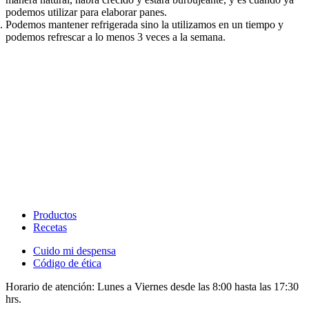
podemos utilizar para elaborar panes.​​​​‌ ‍ ​‍​‍‌‍ ‌ ​‍‌‍‍‌‌‍‌ ‌‍‍‌‌‍ ‍​‍​‍​ ‍‍​‍​‍‌ ​ ‌‍​‌‌‍ ‍‌‍‍‌‌ ‌​‌ ‍‌​‍ ‍‌‍‍‌‌‍ ​‍​‍​‍ ​​‍​‍‌‍‍​‌ ​‍‌‍‌‌‌‍‌‍​‍​‍​ ‍‍​‍​‍‌‍‍​‌ ‌​‌ ‌​‌ ​​‌ ​ ​ ‍‍​‍ ​‍ ‌ ‌​‌ ‌‌‌‍​ ‌‍​‌‌ ​​‌‍‌‌‌‍ ​​‍ ‍‌ ​ ‌‍​‌‌‍ ‍‌‍‍‌‌ ‌​‌ ‍‌​‍ ‍‌ ​ ‌ ‌​‌ ‌‌‌‍‌​‌‍‍‌‌‍ ​‍ ‌‍‍‌‌‍ ‍‌ ‌​‌‍‌‌‌‍ ‍‌ ‌​​‍ ‌‍‌‌‌‍‌​‌‍‍‌‌ ‌​​‍ ‌‍ ‌‌‍ ‌‍‌​‌‍‌‌​ ‌‌ ​​‌ ​‍‌‍‌‌‌ ​ ‌‍‌‌‌‍ ‍‌ ‌​‌‍​‌‌ ‌​‌‍‍‌‌‍ ‌‍ ‍​ ‍ ‌‍‍‌‌‍‌​​ ‌‌ ​‍‌‍‌‌‌‍​ ‌‍‍‌‌ ​​‌‍‌‌​‍ ‌​ ‍​​ ​​​ ‌ ​ ​‍​ ‍ ‌ ‌​‌ ‍‌‌ ​​‌‍‌‌​ ‌‌ ​‍‌‍‌‌‌‍​ ‌‍‍‌‌ ​​‌‍‌‌​ ‍ ‌ ​​‌‍​‌‌ ‌​‌‍‍​​ ‌‌‍‍‌‌‍ ‍‌ ​ ‌ ‌​‌ ​‍‌ ‌‌‌‍​ ‌ ‌​‌‍‍‌‌‍ ‌‍ ‍‌ ​ ​‍‌‌​ ‌‌‌​​‍‌‌ ‌‍‍ ‌‍‌‌‌ ‍‌​‍‌‌​ ​ ‌​‌​​‍‌‌​ ​ ‌​‌​​‍‌‌​ ​‍​ ​‍‌‍‌‍​ ‌​​ ‌​‌‍‌​​ ‍​‌‍‌‌​ ‌ ‌‍​‌​ ​‌‌‍​‍‌‍‌‌​ ‌‍​‍‌‌​ ​‍​ ​‍​‍‌‌​ ‌‌‌​‌​​‍ ‍‌‍​ ‌‍‍​‌‍‍‌‌‍ ​‌‍‌​‌ ​‍‌‍‌‌‌‍ ‍​‍‌‌​ ‌‌‌​​‍‌‌ ‌‍‍ ‌‍‌‌‌ ‍‌​‍‌‌​ ​ ‌​‌​​‍‌‌​ ​ ‌​‌​​‍‌‌​ ​‍​ ​‍‌‍​ ​ ​​‌‍‌​​ ​​​ ​‍‌‍‌​‌‍​‌​ ​‍​ ‍​‌‍‌‍​ ‍​​ ​​​‍‌‌​ ​‍​ ​‍​‍‌‌​ ‌‌‌​‌​​‍ ‍‌ ‌​‌‍‌‌‌ ‍​‌ ‌​​ ‌‍​‍‌‍​‌‌ ​ ‌‍‌‌‌‌‌‌‌ ​‍‌‍ ​​ ‌‌‍‍​‌ ‌​‌ ‌​‌ ​​‌ ​ ​‍‌‌​ ​ ‌​​‌​‍‌‌​ ​‍‌​‌‍​‍‌‌​ ​‍‌​‌‍‌ ‌​‌ ‌‌‌‍​ ‌‍​‌‌ ​​‌‍‌‌‌‍ ​​‍ ‍‌ ​ ‌‍​‌‌‍ ‍‌‍‍‌‌ ‌​‌ ‍‌​‍ ‍‌ ​ ‌ ‌​‌ ‌‌‌‍‌​‌‍‍‌‌‍ ​‍‌‍‌‍‍‌‌‍‌​​ ‌‌ ​‍‌‍‌‌‌‍​ ‌‍‍‌‌ ​​‌‍‌‌​‍ ‌​ ‍​​ ​​​ ‌ ​ ​‍​‍‌‍‌ ‌​‌ ‍‌‌ ​​‌‍‌‌​ ‌‌ ​‍‌‍‌‌‌‍​ ‌‍‍‌‌ ​​‌‍‌‌​‍‌‍‌ ​​‌‍​‌‌ ‌​‌‍‍​​ ‌‌‍‍‌‌‍ ‍‌ ​ ‌ ‌​‌ ​‍‌ ‌‌‌‍​ ‌ ‌​‌‍‍‌‌‍ ‌‍ ‍‌ ​ ​‍‌‌​ ‌‌‌​​‍‌‌ ‌‍‍ ‌‍‌‌‌ ‍‌​‍‌‌​ ​ ‌​‌​​‍‌‌​ ​ ‌​‌​​‍‌‌​ ​‍​ ​‍‌‍‌‍​ ‌​​ ‌​‌‍‌​​ ‍​‌‍‌‌​ ‌ ‌‍​‌​ ​‌‌‍​‍‌‍‌‌​ ‌‍​‍‌‌​ ​‍​ ​‍​‍‌‌​ ‌‌‌​‌​​‍ ‍‌‍​ ‌‍‍​‌‍‍‌‌‍ ​‌‍‌​‌ ​‍‌‍‌‌‌‍ ‍​‍‌‌​ ‌‌‌​​‍‌‌ ‌‍‍ ‌‍‌‌‌ ‍‌​‍‌‌​ ​ ‌​‌​​‍‌‌​ ​ ‌​‌​​‍‌‌​ ​‍​ ​‍‌‍​ ​ ​​‌‍‌​​ ​​​ ​‍‌‍‌​‌‍​‌​ ​‍​ ‍​‌‍‌‍​ ‍​​ ​​​‍‌‌​ ​‍​ ​‍​‍‌‌​ ‌‌‌​‌​​‍ ‍‌ ‌​‌‍‌‌‌ ‍​‌ ‌​​‍‌‍‌ ​​‌‍‌‌‌ ​‍‌ ​ ‌ ​​‌‍‌‌‌‍​ ‌ ‌​‌‍‍‌‌ ‌‍‌‍‌‌​ ‌‌ ​​‌ ‌‌‌‍​‍‌‍ ​‌‍‍‌‌ ​ ‌‍‍​‌‍‌‌‌‍‌​​‍​‍‌ ‌
Podemos mantener refrigerada sino la utilizamos en un tiempo y
podemos refrescar a lo menos 3 veces a la semana.​​​​‌ ‍ ​‍​‍‌‍ ‌ ​‍‌‍‍‌‌‍‌ ‌‍‍‌‌‍ ‍​‍​‍​ ‍‍​‍​‍‌ ​ ‌‍​‌‌‍ ‍‌‍‍‌‌ ‌​‌ ‍‌​‍ ‍‌‍‍‌‌‍ ​‍​‍​‍ ​​‍​‍‌‍‍​‌ ​‍‌‍‌‌‌‍‌‍​‍​‍​ ‍‍​‍​‍‌‍‍​‌ ‌​‌ ‌​‌ ​​‌ ​ ​ ‍‍​‍ ​‍ ‌ ‌​‌ ‌‌‌‍​ ‌‍​‌‌ ​​‌‍‌‌‌‍ ​​‍ ‍‌ ​ ‌‍​‌‌‍ ‍‌‍‍‌‌ ‌​‌ ‍‌​‍ ‍‌ ​ ‌ ‌​‌ ‌‌‌‍‌​‌‍‍‌‌‍ ​‍ ‌‍‍‌‌‍ ‍‌ ‌​‌‍‌‌‌‍ ‍‌ ‌​​‍ ‌‍‌‌‌‍‌​‌‍‍‌‌ ‌​​‍ ‌‍ ‌‌‍ ‌‍‌​‌‍‌‌​ ‌‌ ​​‌ ​‍‌‍‌‌‌ ​ ‌‍‌‌‌‍ ‍‌ ‌​‌‍​‌‌ ‌​‌‍‍‌‌‍ ‌‍ ‍​ ‍ ‌‍‍‌‌‍‌​​ ‌‌ ​‍‌‍‌‌‌‍​ ‌‍‍‌‌ ​​‌‍‌‌​‍ ‌​ ‍​​ ​​​ ‌ ​ ​‍​ ‍ ‌ ‌​‌ ‍‌‌ ​​‌‍‌‌​ ‌‌ ​‍‌‍‌‌‌‍​ ‌‍‍‌‌ ​​‌‍‌‌​ ‍ ‌ ​​‌‍​‌‌ ‌​‌‍‍​​ ‌‌‍‍‌‌‍ ‍‌ ​ ‌ ‌​‌ ​‍‌ ‌‌‌‍​ ‌ ‌​‌‍‍‌‌‍ ‌‍ ‍‌ ​ ​‍‌‌​ ‌‌‌​​‍‌‌ ‌‍‍ ‌‍‌‌‌ ‍‌​‍‌‌​ ​ ‌​‌​​‍‌‌​ ​ ‌​‌​​‍‌‌​ ​‍​ ​‍​ ​‌​ ‍​​ ​​​ ​​​ ​‍‌‍​ ‌‍‌‍​ ​‍​ ‌ ‌‍‌‌‌‍​ ​ ​‍​‍‌‌​ ​‍​ ​‍​‍‌‌​ ‌‌‌​‌​​‍ ‍‌‍​ ‌‍‍​‌‍‍‌‌‍ ​‌‍‌​‌ ​‍‌‍‌‌‌‍ ‍​‍‌‌​ ‌‌‌​​‍‌‌ ‌‍‍ ‌‍‌‌‌ ‍‌​‍‌‌​ ​ ‌​‌​​‍‌‌​ ​ ‌​‌​​‍‌‌​ ​‍​ ​‍​ ‌‍​ ​‌​ ‌​​ ​​‌‍‌​‌‍​ ‌‍‌​​ ​‌‌‍​ ​ ‌​‌‍‌‍‌‍‌‌​‍‌‌​ ​‍​ ​‍​‍‌‌​ ‌‌‌​‌​​‍ ‍‌ ‌​‌‍‌‌‌ ‍​‌ ‌​​ ‌‍​‍‌‍​‌‌ ​ ‌‍‌‌‌‌‌‌‌ ​‍‌‍ ​​ ‌‌‍‍​‌ ‌​‌ ‌​‌ ​​‌ ​ ​‍‌‌​ ​ ‌​​‌​‍‌‌​ ​‍‌​‌‍​‍‌‌​ ​‍‌​‌‍‌ ‌​‌ ‌‌‌‍​ ‌‍​‌‌ ​​‌‍‌‌‌‍ ​​‍ ‍‌ ​ ‌‍​‌‌‍ ‍‌‍‍‌‌ ‌​‌ ‍‌​‍ ‍‌ ​ ‌ ‌​‌ ‌‌‌‍‌​‌‍‍‌‌‍ ​‍‌‍‌‍‍‌‌‍‌​​ ‌‌ ​‍‌‍‌‌‌‍​ ‌‍‍‌‌ ​​‌‍‌‌​‍ ‌​ ‍​​ ​​​ ‌ ​ ​‍​‍‌‍‌ ‌​‌ ‍‌‌ ​​‌‍‌‌​ ‌‌ ​‍‌‍‌‌‌‍​ ‌‍‍‌‌ ​​‌‍‌‌​‍‌‍‌ ​​‌‍​‌‌ ‌​‌‍‍​​ ‌‌‍‍‌‌‍ ‍‌ ​ ‌ ‌​‌ ​‍‌ ‌‌‌‍​ ‌ ‌​‌‍‍‌‌‍ ‌‍ ‍‌ ​ ​‍‌‌​ ‌‌‌​​‍‌‌ ‌‍‍ ‌‍‌‌‌ ‍‌​‍‌‌​ ​ ‌​‌​​‍‌‌​ ​ ‌​‌​​‍‌‌​ ​‍​ ​‍​ ​‌​ ‍​​ ​​​ ​​​ ​‍‌‍​ ‌‍‌‍​ ​‍​ ‌ ‌‍‌‌‌‍​ ​ ​‍​‍‌‌​ ​‍​ ​‍​‍‌‌​ ‌‌‌​‌​​‍ ‍‌‍​ ‌‍‍​‌‍‍‌‌‍ ​‌‍‌​‌ ​‍‌‍‌‌‌‍ ‍​‍‌‌​ ‌‌‌​​‍‌‌ ‌‍‍ ‌‍‌‌‌ ‍‌​‍‌‌​ ​ ‌​‌​​‍‌‌​ ​ ‌​‌​​‍‌‌​ ​‍​ ​‍​ ‌‍​ ​‌​ ‌​​ ​​‌‍‌​‌‍​ ‌‍‌​​ ​‌‌‍​ ​ ‌​‌‍‌‍‌‍‌‌​‍‌‌​ ​‍​ ​‍​‍‌‌​ ‌‌‌​‌​​‍ ‍‌ ‌​‌‍‌‌‌ ‍​‌ ‌​​‍‌‍‌ ​​‌‍‌‌‌ ​‍‌ ​ ‌ ​​‌‍‌‌‌‍​ ‌ ‌​‌‍‍‌‌ ‌‍‌‍‌‌​ ‌‌ ​​‌ ‌‌‌‍​‍‌‍ ​‌‍‍‌‌ ​ ‌‍‍​‌‍‌‌‌‍‌​​‍​‍‌ ‌
Productos
Recetas
Cuido mi despensa
Código de ética
Horario de atención:
Lunes a Viernes desde las 8:00 hasta las 17:30
hrs.