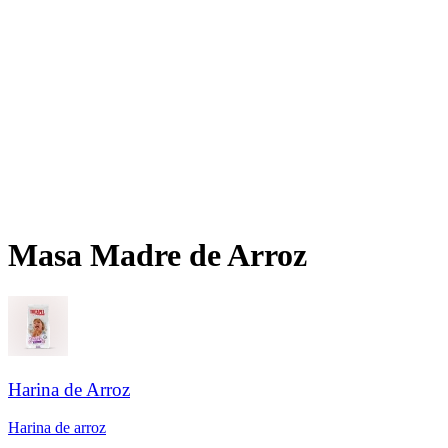
Masa Madre de Arroz​​​​‌ ‍ ​‍​‍‌‍ ‌ ​‍‌‍‍‌‌‍‌ ‌‍‍‌‌‍ ‍​‍​‍​ ‍‍​‍​‍‌ ​ ‌‍​‌‌‍ ‍‌‍‍‌‌ ‌​‌ ‍‌​‍ ‍‌‍‍‌‌‍ ​‍​‍​‍ ​​‍​‍‌‍‍​‌ ​‍‌‍‌‌‌‍‌‍​‍​‍​ ‍‍​‍​‍‌‍‍​‌ ‌​‌ ‌​‌ ​​‌ ​ ​ ‍‍​‍ ​‍ ‌ ‌​‌ ‌‌‌‍​ ‌‍​‌‌ ​​‌‍‌‌‌‍ ​​‍ ‍‌ ​ ‌‍​‌‌‍ ‍‌‍‍‌‌ ‌​‌ ‍‌​‍ ‍‌ ​ ‌ ‌​‌ ‌‌‌‍‌​‌‍‍‌‌‍ ​‍ ‌‍‍‌‌‍ ‍‌ ‌​‌‍‌‌‌‍ ‍‌ ‌​​‍ ‌‍‌‌‌‍‌​‌‍‍‌‌ ‌​​‍ ‌‍ ‌‌‍ ‌‍‌​‌‍‌‌​ ‌‌ ​​‌ ​‍‌‍‌‌‌ ​ ‌‍‌‌‌‍ ‍‌ ‌​‌‍​‌‌ ‌​‌‍‍‌‌‍ ‌‍ ‍​ ‍ ‌‍‍‌‌‍‌​​ ‌‌ ​‍‌‍‌‌‌‍​ ‌‍‍‌‌ ​​‌‍‌‌​‍ ‌​ ‍​​ ​​​ ‌ ​ ​‍​ ‍ ‌ ‌​‌ ‍‌‌ ​​‌‍‌‌​ ‌‌ ​‍‌‍‌‌‌‍​ ‌‍‍‌‌ ​​‌‍‌‌​ ‍ ‌ ​​‌‍​‌‌ ‌​‌‍‍​​ ‌‌ ‌​‌‍‍‌‌ ‌​‌‍ ​‌‍‌‌​ ‌‍​‍‌‍​‌‌ ​ ‌‍‌‌‌‌‌‌‌ ​‍‌‍ ​​ ‌‌‍‍​‌ ‌​‌ ‌​‌ ​​‌ ​ ​‍‌‌​ ​ ‌​​‌​‍‌‌​ ​‍‌​‌‍​‍‌‌​ ​‍‌​‌‍‌ ‌​‌ ‌‌‌‍​ ‌‍​‌‌ ​​‌‍‌‌‌‍ ​​‍ ‍‌ ​ ‌‍​‌‌‍ ‍‌‍‍‌‌ ‌​‌ ‍‌​‍ ‍‌ ​ ‌ ‌​‌ ‌‌‌‍‌​‌‍‍‌‌‍ ​‍‌‍‌‍‍‌‌‍‌​​ ‌‌ ​‍‌‍‌‌‌‍​ ‌‍‍‌‌ ​​‌‍‌‌​‍ ‌​ ‍​​ ​​​ ‌ ​ ​‍​‍‌‍‌ ‌​‌ ‍‌‌ ​​‌‍‌‌​ ‌‌ ​‍‌‍‌‌‌‍​ ‌‍‍‌‌ ​​‌‍‌‌​‍‌‍‌ ​​‌‍​‌‌ ‌​‌‍‍​​ ‌‌ ‌​‌‍‍‌‌ ‌​‌‍ ​‌‍‌‌​‍‌‍‌ ​​‌‍‌‌‌ ​‍‌ ​ ‌ ​​‌‍‌‌‌‍​ ‌ ‌​‌‍‍‌‌ ‌‍‌‍‌‌​ ‌‌ ​​‌ ‌‌‌‍​‍‌‍ ​‌‍‍‌‌ ​ ‌‍‍​‌‍‌‌‌‍‌​​‍​‍‌ ‌
Harina de Arroz​​​​‌ ‍ ​‍​‍‌‍ ‌ ​‍‌‍‍‌‌‍‌ ‌‍‍‌‌‍ ‍​‍​‍​ ‍‍​‍​‍‌ ​ ‌‍​‌‌‍ ‍‌‍‍‌‌ ‌​‌ ‍‌​‍ ‍‌‍‍‌‌‍ ​‍​‍​‍ ​​‍​‍‌‍‍​‌ ​‍‌‍‌‌‌‍‌‍​‍​‍​ ‍‍​‍​‍‌‍‍​‌ ‌​‌ ‌​‌ ​​‌ ​ ​ ‍‍​‍ ​‍ ‌ ‌​‌ ‌‌‌‍​ ‌‍​‌‌ ​​‌‍‌‌‌‍ ​​‍ ‍‌ ​ ‌‍​‌‌‍ ‍‌‍‍‌‌ ‌​‌ ‍‌​‍ ‍‌ ​ ‌ ‌​‌ ‌‌‌‍‌​‌‍‍‌‌‍ ​‍ ‌‍‍‌‌‍ ‍‌ ‌​‌‍‌‌‌‍ ‍‌ ‌​​‍ ‌‍‌‌‌‍‌​‌‍‍‌‌ ‌​​‍ ‌‍ ‌‌‍ ‌‍‌​‌‍‌‌​ ‌‌ ​​‌ ​‍‌‍‌‌‌ ​ ‌‍‌‌‌‍ ‍‌ ‌​‌‍​‌‌ ‌​‌‍‍‌‌‍ ‌‍ ‍​ ‍ ‌‍‍‌‌‍‌​​ ‌​ ‌​‌‍‌‍​ ‌​​ ​​‌‍​‍​ ‌ ​ ‌ ​ ​​​‍ ‌‌‍‌​​ ​ ​ ​‌‌‍​ ​‍ ‌​ ‌​​ ‍​​ ‌​​ ‌​​‍ ‌‌‍​‌​ ‍​​ ‌​​ ‌‌​‍ ‌‌‍‌‍​ ‌​​ ​ ‌‍‌​​ ​‍​ ​‍‌‍​ ‌‍‌‌‌‍‌​​ ​ ​ ​ ‌‍​ ​ ‍ ‌ ‌​‌ ‍‌‌ ​​‌‍‌‌​ ‌‌ ​​‌ ​‍‌‍ ‌‍‌​‌ ‌‌‌‍​ ‌ ‌​​ ‍ ‌ ​​‌‍​‌‌ ‌​‌‍‍​​ ‌‌ ‌​‌‍‍‌‌ ‌​‌‍ ​‌‍‌‌​ ‌‍​‍‌‍​‌‌ ​ ‌‍‌‌‌‌‌‌‌ ​‍‌‍ ​​ ‌‌‍‍​‌ ‌​‌ ‌​‌ ​​‌ ​ ​‍‌‌​ ​ ‌​​‌​‍‌‌​ ​‍‌​‌‍​‍‌‌​ ​‍‌​‌‍‌ ‌​‌ ‌‌‌‍​ ‌‍​‌‌ ​​‌‍‌‌‌‍ ​​‍ ‍‌ ​ ‌‍​‌‌‍ ‍‌‍‍‌‌ ‌​‌ ‍‌​‍ ‍‌ ​ ‌ ‌​‌ ‌‌‌‍‌​‌‍‍‌‌‍ ​‍‌‍‌‍‍‌‌‍‌​​ ‌​ ‌​‌‍‌‍​ ‌​​ ​​‌‍​‍​ ‌ ​ ‌ ​ ​​​‍ ‌‌‍‌​​ ​ ​ ​‌‌‍​ ​‍ ‌​ ‌​​ ‍​​ ‌​​ ‌​​‍ ‌‌‍​‌​ ‍​​ ‌​​ ‌‌​‍ ‌‌‍‌‍​ ‌​​ ​ ‌‍‌​​ ​‍​ ​‍‌‍​ ‌‍‌‌‌‍‌​​ ​ ​ ​ ‌‍​ ​‍‌‍‌ ‌​‌ ‍‌‌ ​​‌‍‌‌​ ‌‌ ​​‌ ​‍‌‍ ‌‍‌​‌ ‌‌‌‍​ ‌ ‌​​‍‌‍‌ ​​‌‍​‌‌ ‌​‌‍‍​​ ‌‌ ‌​‌‍‍‌‌ ‌​‌‍ ​‌‍‌‌​‍‌‍‌ ​​‌‍‌‌‌ ​‍‌ ​ ‌ ​​‌‍‌‌‌‍​ ‌ ‌​‌‍‍‌‌ ‌‍‌‍‌‌​ ‌‌ ​​‌ ‌‌‌‍​‍‌‍ ​‌‍‍‌‌ ​ ‌‍‍​‌‍‌‌‌‍‌​​‍​‍‌ ‌
Harina de arroz​​​​‌ ‍ ​‍​‍‌‍ ‌ ​‍‌‍‍‌‌‍‌ ‌‍‍‌‌‍ ‍​‍​‍​ ‍‍​‍​‍‌ ​ ‌‍​‌‌‍ ‍‌‍‍‌‌ ‌​‌ ‍‌​‍ ‍‌‍‍‌‌‍ ​‍​‍​‍ ​​‍​‍‌‍‍​‌ ​‍‌‍‌‌‌‍‌‍​‍​‍​ ‍‍​‍​‍‌‍‍​‌ ‌​‌ ‌​‌ ​​‌ ​ ​ ‍‍​‍ ​‍ ‌ ‌​‌ ‌‌‌‍​ ‌‍​‌‌ ​​‌‍‌‌‌‍ ​​‍ ‍‌ ​ ‌‍​‌‌‍ ‍‌‍‍‌‌ ‌​‌ ‍‌​‍ ‍‌ ​ ‌ ‌​‌ ‌‌‌‍‌​‌‍‍‌‌‍ ​‍ ‌‍‍‌‌‍ ‍‌ ‌​‌‍‌‌‌‍ ‍‌ ‌​​‍ ‌‍‌‌‌‍‌​‌‍‍‌‌ ‌​​‍ ‌‍ ‌‌‍ ‌‍‌​‌‍‌‌​ ‌‌ ​​‌ ​‍‌‍‌‌‌ ​ ‌‍‌‌‌‍ ‍‌ ‌​‌‍​‌‌ ‌​‌‍‍‌‌‍ ‌‍ ‍​ ‍ ‌‍‍‌‌‍‌​​ ‌​ ​ ​ ‍​​ ​‍‌‍‌‌​ ‌‌‌‍​ ​ ‍‌​ ‍​​‍ ‌​ ​‍​ ‍​‌‍​ ‌‍‌‌​‍ ‌​ ‌​​ ​​​ ​ ​ ‍​​‍ ‌‌‍​‍‌‍​‍‌‍‌‌​ ​‌​‍ ‌​ ​​​ ‍‌‌‍​‌‌‍‌‌‌‍​ ​ ‌ ​ ​‍​ ‌​​ ​​​ ‍‌​ ‌ ‌‍​‌​ ‍ ‌ ‌​‌ ‍‌‌ ​​‌‍‌‌​ ‌‌ ​​‌ ​‍‌‍ ‌‍‌​‌ ‌‌‌‍​ ‌ ‌​‌​​ ‌‍​‌‌ ‌​‌‍‌‌‌‍‌ ‌‍ ‌ ​‍‌ ‍‌​ ‍ ‌ ​​‌‍​‌‌ ‌​‌‍‍​​ ‌‌ ‌​‌‍‍‌‌ ‌​‌‍ ​‌‍‌‌​ ‌‍​‍‌‍​‌‌ ​ ‌‍‌‌‌‌‌‌‌ ​‍‌‍ ​​ ‌‌‍‍​‌ ‌​‌ ‌​‌ ​​‌ ​ ​‍‌‌​ ​ ‌​​‌​‍‌‌​ ​‍‌​‌‍​‍‌‌​ ​‍‌​‌‍‌ ‌​‌ ‌‌‌‍​ ‌‍​‌‌ ​​‌‍‌‌‌‍ ​​‍ ‍‌ ​ ‌‍​‌‌‍ ‍‌‍‍‌‌ ‌​‌ ‍‌​‍ ‍‌ ​ ‌ ‌​‌ ‌‌‌‍‌​‌‍‍‌‌‍ ​‍‌‍‌‍‍‌‌‍‌​​ ‌​ ​ ​ ‍​​ ​‍‌‍‌‌​ ‌‌‌‍​ ​ ‍‌​ ‍​​‍ ‌​ ​‍​ ‍​‌‍​ ‌‍‌‌​‍ ‌​ ‌​​ ​​​ ​ ​ ‍​​‍ ‌‌‍​‍‌‍​‍‌‍‌‌​ ​‌​‍ ‌​ ​​​ ‍‌‌‍​‌‌‍‌‌‌‍​ ​ ‌ ​ ​‍​ ‌​​ ​​​ ‍‌​ ‌ ‌‍​‌​‍‌‍‌ ‌​‌ ‍‌‌ ​​‌‍‌‌​ ‌‌ ​​‌ ​‍‌‍ ‌‍‌​‌ ‌‌‌‍​ ‌ ‌​‌​​ ‌‍​‌‌ ‌​‌‍‌‌‌‍‌ ‌‍ ‌ ​‍‌ ‍‌​‍‌‍‌ ​​‌‍​‌‌ ‌​‌‍‍​​ ‌‌ ‌​‌‍‍‌‌ ‌​‌‍ ​‌‍‌‌​‍‌‍‌ ​​‌‍‌‌‌ ​‍‌ ​ ‌ ​​‌‍‌‌‌‍​ ‌ ‌​‌‍‍‌‌ ‌‍‌‍‌‌​ ‌‌ ​​‌ ‌‌‌‍​‍‌‍ ​‌‍‍‌‌ ​ ‌‍‍​‌‍‌‌‌‍‌​​‍​‍‌ ‌