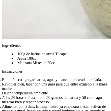
Ingredientes
100g de harina de arroz Tucapel.​​​​‌ ‍ ​‍​‍‌‍ ‌ ​‍‌‍‍‌‌‍‌ ‌‍‍‌‌‍ ‍​‍​‍​ ‍‍​‍​‍‌ ​ ‌‍​‌‌‍ ‍‌‍‍‌‌ ‌​‌ ‍‌​‍ ‍‌‍‍‌‌‍ ​‍​‍​‍ ​​‍​‍‌‍‍​‌ ​‍‌‍‌‌‌‍‌‍​‍​‍​ ‍‍​‍​‍‌‍‍​‌ ‌​‌ ‌​‌ ​​‌ ​ ​ ‍‍​‍ ​‍ ‌ ‌​‌ ‌‌‌‍​ ‌‍​‌‌ ​​‌‍‌‌‌‍ ​​‍ ‍‌ ​ ‌‍​‌‌‍ ‍‌‍‍‌‌ ‌​‌ ‍‌​‍ ‍‌ ​ ‌ ‌​‌ ‌‌‌‍‌​‌‍‍‌‌‍ ​‍ ‌‍‍‌‌‍ ‍‌ ‌​‌‍‌‌‌‍ ‍‌ ‌​​‍ ‌‍‌‌‌‍‌​‌‍‍‌‌ ‌​​‍ ‌‍ ‌‌‍ ‌‍‌​‌‍‌‌​ ‌‌ ​​‌ ​‍‌‍‌‌‌ ​ ‌‍‌‌‌‍ ‍‌ ‌​‌‍​‌‌ ‌​‌‍‍‌‌‍ ‌‍ ‍​ ‍ ‌‍‍‌‌‍‌​​ ‌‌ ​‍‌‍‌‌‌‍​ ‌‍‍‌‌ ​​‌‍‌‌​‍ ‌​ ‍​​ ​​​ ‌ ​ ​‍​ ‍ ‌ ‌​‌ ‍‌‌ ​​‌‍‌‌​ ‌‌ ​‍‌‍‌‌‌‍​ ‌‍‍‌‌ ​​‌‍‌‌​ ‍ ‌ ​​‌‍​‌‌ ‌​‌‍‍​​ ‌‌‍‍‌‌‍ ‍‌‍‌ ‌ ​‍‌‍‌‌‌‍‌​‌‍‍‌‌‍‌‌‌‍ ‍‌ ‌​‌ ​ ​‍‌‌​ ‌‌‌​​‍‌‌ ‌‍‍ ‌‍‌‌‌ ‍‌​‍‌‌​ ​ ‌​‌​​‍‌‌​ ​ ‌​‌​​‍‌‌​ ​‍​ ​‍​ ‌ ​ ‌ ​ ‍‌​ ‌‍​ ​ ​ ‌‍​ ​‌‌‍‌​‌‍​‍​ ‌‍​ ‌ ‌‍​‍​‍‌‌​ ​‍​ ​‍​‍‌‌​ ‌‌‌​‌​​‍ ‍‌‍​ ‌‍‍​‌‍‍‌‌‍ ​‌‍‌​‌ ​‍‌‍‌‌‌‍ ‍​‍‌‌​ ‌‌‌​​‍‌‌ ‌‍‍ ‌‍‌‌‌ ‍‌​‍‌‌​ ​ ‌​‌​​‍‌‌​ ​ ‌​‌​​‍‌‌​ ​‍​ ​‍​ ​‍‌‍​ ​ ​‌​ ‌ ‌‍​ ‌‍‌​​ ‌‍​ ‍‌‌‍​ ‌‍​‍‌‍‌​​ ​​​‍‌‌​ ​‍​ ​‍​‍‌‌​ ‌‌‌​‌​​‍ ‍‌ ‌​‌‍‌‌‌ ‍​‌ ‌​​ ‌‍​‍‌‍​‌‌ ​ ‌‍‌‌‌‌‌‌‌ ​‍‌‍ ​​ ‌‌‍‍​‌ ‌​‌ ‌​‌ ​​‌ ​ ​‍‌‌​ ​ ‌​​‌​‍‌‌​ ​‍‌​‌‍​‍‌‌​ ​‍‌​‌‍‌ ‌​‌ ‌‌‌‍​ ‌‍​‌‌ ​​‌‍‌‌‌‍ ​​‍ ‍‌ ​ ‌‍​‌‌‍ ‍‌‍‍‌‌ ‌​‌ ‍‌​‍ ‍‌ ​ ‌ ‌​‌ ‌‌‌‍‌​‌‍‍‌‌‍ ​‍‌‍‌‍‍‌‌‍‌​​ ‌‌ ​‍‌‍‌‌‌‍​ ‌‍‍‌‌ ​​‌‍‌‌​‍ ‌​ ‍​​ ​​​ ‌ ​ ​‍​‍‌‍‌ ‌​‌ ‍‌‌ ​​‌‍‌‌​ ‌‌ ​‍‌‍‌‌‌‍​ ‌‍‍‌‌ ​​‌‍‌‌​‍‌‍‌ ​​‌‍​‌‌ ‌​‌‍‍​​ ‌‌‍‍‌‌‍ ‍‌‍‌ ‌ ​‍‌‍‌‌‌‍‌​‌‍‍‌‌‍‌‌‌‍ ‍‌ ‌​‌ ​ ​‍‌‌​ ‌‌‌​​‍‌‌ ‌‍‍ ‌‍‌‌‌ ‍‌​‍‌‌​ ​ ‌​‌​​‍‌‌​ ​ ‌​‌​​‍‌‌​ ​‍​ ​‍​ ‌ ​ ‌ ​ ‍‌​ ‌‍​ ​ ​ ‌‍​ ​‌‌‍‌​‌‍​‍​ ‌‍​ ‌ ‌‍​‍​‍‌‌​ ​‍​ ​‍​‍‌‌​ ‌‌‌​‌​​‍ ‍‌‍​ ‌‍‍​‌‍‍‌‌‍ ​‌‍‌​‌ ​‍‌‍‌‌‌‍ ‍​‍‌‌​ ‌‌‌​​‍‌‌ ‌‍‍ ‌‍‌‌‌ ‍‌​‍‌‌​ ​ ‌​‌​​‍‌‌​ ​ ‌​‌​​‍‌‌​ ​‍​ ​‍​ ​‍‌‍​ ​ ​‌​ ‌ ‌‍​ ‌‍‌​​ ‌‍​ ‍‌‌‍​ ‌‍​‍‌‍‌​​ ​​​‍‌‌​ ​‍​ ​‍​‍‌‌​ ‌‌‌​‌​​‍ ‍‌ ‌​‌‍‌‌‌ ‍​‌ ‌​​‍‌‍‌ ​​‌‍‌‌‌ ​‍‌ ​ ‌ ​​‌‍‌‌‌‍​ ‌ ‌​‌‍‍‌‌ ‌‍‌‍‌‌​ ‌‌ ​​‌ ‌‌‌‍​‍‌‍ ​‌‍‍‌‌ ​ ‌‍‍​‌‍‌‌‌‍‌​​‍​‍‌ ‌
Agua 100cc​​​​‌ ‍ ​‍​‍‌‍ ‌ ​‍‌‍‍‌‌‍‌ ‌‍‍‌‌‍ ‍​‍​‍​ ‍‍​‍​‍‌ ​ ‌‍​‌‌‍ ‍‌‍‍‌‌ ‌​‌ ‍‌​‍ ‍‌‍‍‌‌‍ ​‍​‍​‍ ​​‍​‍‌‍‍​‌ ​‍‌‍‌‌‌‍‌‍​‍​‍​ ‍‍​‍​‍‌‍‍​‌ ‌​‌ ‌​‌ ​​‌ ​ ​ ‍‍​‍ ​‍ ‌ ‌​‌ ‌‌‌‍​ ‌‍​‌‌ ​​‌‍‌‌‌‍ ​​‍ ‍‌ ​ ‌‍​‌‌‍ ‍‌‍‍‌‌ ‌​‌ ‍‌​‍ ‍‌ ​ ‌ ‌​‌ ‌‌‌‍‌​‌‍‍‌‌‍ ​‍ ‌‍‍‌‌‍ ‍‌ ‌​‌‍‌‌‌‍ ‍‌ ‌​​‍ ‌‍‌‌‌‍‌​‌‍‍‌‌ ‌​​‍ ‌‍ ‌‌‍ ‌‍‌​‌‍‌‌​ ‌‌ ​​‌ ​‍‌‍‌‌‌ ​ ‌‍‌‌‌‍ ‍‌ ‌​‌‍​‌‌ ‌​‌‍‍‌‌‍ ‌‍ ‍​ ‍ ‌‍‍‌‌‍‌​​ ‌‌ ​‍‌‍‌‌‌‍​ ‌‍‍‌‌ ​​‌‍‌‌​‍ ‌​ ‍​​ ​​​ ‌ ​ ​‍​ ‍ ‌ ‌​‌ ‍‌‌ ​​‌‍‌‌​ ‌‌ ​‍‌‍‌‌‌‍​ ‌‍‍‌‌ ​​‌‍‌‌​ ‍ ‌ ​​‌‍​‌‌ ‌​‌‍‍​​ ‌‌‍‍‌‌‍ ‍‌‍‌ ‌ ​‍‌‍‌‌‌‍‌​‌‍‍‌‌‍‌‌‌‍ ‍‌ ‌​‌ ​ ​‍‌‌​ ‌‌‌​​‍‌‌ ‌‍‍ ‌‍‌‌‌ ‍‌​‍‌‌​ ​ ‌​‌​​‍‌‌​ ​ ‌​‌​​‍‌‌​ ​‍​ ​‍​ ‌​​ ‌ ​ ‌‍‌‍‌‌‌‍‌​‌‍‌‍​ ‌ ​ ‌ ​ ‍‌‌‍​‌​ ​‍​ ​‍​‍‌‌​ ​‍​ ​‍​‍‌‌​ ‌‌‌​‌​​‍ ‍‌‍​ ‌‍‍​‌‍‍‌‌‍ ​‌‍‌​‌ ​‍‌‍‌‌‌‍ ‍​‍‌‌​ ‌‌‌​​‍‌‌ ‌‍‍ ‌‍‌‌‌ ‍‌​‍‌‌​ ​ ‌​‌​​‍‌‌​ ​ ‌​‌​​‍‌‌​ ​‍​ ​‍‌‍‌‍​ ​​​ ​‍‌‍​ ‌‍​‍​ ‌‍​ ‍‌​ ‍‌‌‍​ ‌‍‌‌​ ​​‌‍​‌​‍‌‌​ ​‍​ ​‍​‍‌‌​ ‌‌‌​‌​​‍ ‍‌ ‌​‌‍‌‌‌ ‍​‌ ‌​​ ‌‍​‍‌‍​‌‌ ​ ‌‍‌‌‌‌‌‌‌ ​‍‌‍ ​​ ‌‌‍‍​‌ ‌​‌ ‌​‌ ​​‌ ​ ​‍‌‌​ ​ ‌​​‌​‍‌‌​ ​‍‌​‌‍​‍‌‌​ ​‍‌​‌‍‌ ‌​‌ ‌‌‌‍​ ‌‍​‌‌ ​​‌‍‌‌‌‍ ​​‍ ‍‌ ​ ‌‍​‌‌‍ ‍‌‍‍‌‌ ‌​‌ ‍‌​‍ ‍‌ ​ ‌ ‌​‌ ‌‌‌‍‌​‌‍‍‌‌‍ ​‍‌‍‌‍‍‌‌‍‌​​ ‌‌ ​‍‌‍‌‌‌‍​ ‌‍‍‌‌ ​​‌‍‌‌​‍ ‌​ ‍​​ ​​​ ‌ ​ ​‍​‍‌‍‌ ‌​‌ ‍‌‌ ​​‌‍‌‌​ ‌‌ ​‍‌‍‌‌‌‍​ ‌‍‍‌‌ ​​‌‍‌‌​‍‌‍‌ ​​‌‍​‌‌ ‌​‌‍‍​​ ‌‌‍‍‌‌‍ ‍‌‍‌ ‌ ​‍‌‍‌‌‌‍‌​‌‍‍‌‌‍‌‌‌‍ ‍‌ ‌​‌ ​ ​‍‌‌​ ‌‌‌​​‍‌‌ ‌‍‍ ‌‍‌‌‌ ‍‌​‍‌‌​ ​ ‌​‌​​‍‌‌​ ​ ‌​‌​​‍‌‌​ ​‍​ ​‍​ ‌​​ ‌ ​ ‌‍‌‍‌‌‌‍‌​‌‍‌‍​ ‌ ​ ‌ ​ ‍‌‌‍​‌​ ​‍​ ​‍​‍‌‌​ ​‍​ ​‍​‍‌‌​ ‌‌‌​‌​​‍ ‍‌‍​ ‌‍‍​‌‍‍‌‌‍ ​‌‍‌​‌ ​‍‌‍‌‌‌‍ ‍​‍‌‌​ ‌‌‌​​‍‌‌ ‌‍‍ ‌‍‌‌‌ ‍‌​‍‌‌​ ​ ‌​‌​​‍‌‌​ ​ ‌​‌​​‍‌‌​ ​‍​ ​‍‌‍‌‍​ ​​​ ​‍‌‍​ ‌‍​‍​ ‌‍​ ‍‌​ ‍‌‌‍​ ‌‍‌‌​ ​​‌‍​‌​‍‌‌​ ​‍​ ​‍​‍‌‌​ ‌‌‌​‌​​‍ ‍‌ ‌​‌‍‌‌‌ ‍​‌ ‌​​‍‌‍‌ ​​‌‍‌‌‌ ​‍‌ ​ ‌ ​​‌‍‌‌‌‍​ ‌ ‌​‌‍‍‌‌ ‌‍‌‍‌‌​ ‌‌ ​​‌ ‌‌‌‍​‍‌‍ ​‌‍‍‌‌ ​ ‌‍‍​‌‍‌‌‌‍‌​​‍​‍‌ ‌
Manzana Mixeada 20cc​​​​‌ ‍ ​‍​‍‌‍ ‌ ​‍‌‍‍‌‌‍‌ ‌‍‍‌‌‍ ‍​‍​‍​ ‍‍​‍​‍‌ ​ ‌‍​‌‌‍ ‍‌‍‍‌‌ ‌​‌ ‍‌​‍ ‍‌‍‍‌‌‍ ​‍​‍​‍ ​​‍​‍‌‍‍​‌ ​‍‌‍‌‌‌‍‌‍​‍​‍​ ‍‍​‍​‍‌‍‍​‌ ‌​‌ ‌​‌ ​​‌ ​ ​ ‍‍​‍ ​‍ ‌ ‌​‌ ‌‌‌‍​ ‌‍​‌‌ ​​‌‍‌‌‌‍ ​​‍ ‍‌ ​ ‌‍​‌‌‍ ‍‌‍‍‌‌ ‌​‌ ‍‌​‍ ‍‌ ​ ‌ ‌​‌ ‌‌‌‍‌​‌‍‍‌‌‍ ​‍ ‌‍‍‌‌‍ ‍‌ ‌​‌‍‌‌‌‍ ‍‌ ‌​​‍ ‌‍‌‌‌‍‌​‌‍‍‌‌ ‌​​‍ ‌‍ ‌‌‍ ‌‍‌​‌‍‌‌​ ‌‌ ​​‌ ​‍‌‍‌‌‌ ​ ‌‍‌‌‌‍ ‍‌ ‌​‌‍​‌‌ ‌​‌‍‍‌‌‍ ‌‍ ‍​ ‍ ‌‍‍‌‌‍‌​​ ‌‌ ​‍‌‍‌‌‌‍​ ‌‍‍‌‌ ​​‌‍‌‌​‍ ‌​ ‍​​ ​​​ ‌ ​ ​‍​ ‍ ‌ ‌​‌ ‍‌‌ ​​‌‍‌‌​ ‌‌ ​‍‌‍‌‌‌‍​ ‌‍‍‌‌ ​​‌‍‌‌​ ‍ ‌ ​​‌‍​‌‌ ‌​‌‍‍​​ ‌‌‍‍‌‌‍ ‍‌‍‌ ‌ ​‍‌‍‌‌‌‍‌​‌‍‍‌‌‍‌‌‌‍ ‍‌ ‌​‌ ​ ​‍‌‌​ ‌‌‌​​‍‌‌ ‌‍‍ ‌‍‌‌‌ ‍‌​‍‌‌​ ​ ‌​‌​​‍‌‌​ ​ ‌​‌​​‍‌‌​ ​‍​ ​‍‌‍‌​​ ‌‍​ ‌‌‌‍‌‍​ ‍​‌‍​‍​ ‌‍‌‍​ ‌‍‌‍‌‍‌‍​ ​‌‌‍‌​​‍‌‌​ ​‍​ ​‍​‍‌‌​ ‌‌‌​‌​​‍ ‍‌‍​ ‌‍‍​‌‍‍‌‌‍ ​‌‍‌​‌ ​‍‌‍‌‌‌‍ ‍​‍‌‌​ ‌‌‌​​‍‌‌ ‌‍‍ ‌‍‌‌‌ ‍‌​‍‌‌​ ​ ‌​‌​​‍‌‌​ ​ ‌​‌​​‍‌‌​ ​‍​ ​‍‌‍‌‌​ ‌​​ ​‌‌‍‌​‌‍‌​‌‍​‌​ ​‍​ ‍​​ ​‍‌‍‌​​ ​ ‌‍‌‍​‍‌‌​ ​‍​ ​‍​‍‌‌​ ‌‌‌​‌​​‍ ‍‌ ‌​‌‍‌‌‌ ‍​‌ ‌​​ ‌‍​‍‌‍​‌‌ ​ ‌‍‌‌‌‌‌‌‌ ​‍‌‍ ​​ ‌‌‍‍​‌ ‌​‌ ‌​‌ ​​‌ ​ ​‍‌‌​ ​ ‌​​‌​‍‌‌​ ​‍‌​‌‍​‍‌‌​ ​‍‌​‌‍‌ ‌​‌ ‌‌‌‍​ ‌‍​‌‌ ​​‌‍‌‌‌‍ ​​‍ ‍‌ ​ ‌‍​‌‌‍ ‍‌‍‍‌‌ ‌​‌ ‍‌​‍ ‍‌ ​ ‌ ‌​‌ ‌‌‌‍‌​‌‍‍‌‌‍ ​‍‌‍‌‍‍‌‌‍‌​​ ‌‌ ​‍‌‍‌‌‌‍​ ‌‍‍‌‌ ​​‌‍‌‌​‍ ‌​ ‍​​ ​​​ ‌ ​ ​‍​‍‌‍‌ ‌​‌ ‍‌‌ ​​‌‍‌‌​ ‌‌ ​‍‌‍‌‌‌‍​ ‌‍‍‌‌ ​​‌‍‌‌​‍‌‍‌ ​​‌‍​‌‌ ‌​‌‍‍​​ ‌‌‍‍‌‌‍ ‍‌‍‌ ‌ ​‍‌‍‌‌‌‍‌​‌‍‍‌‌‍‌‌‌‍ ‍‌ ‌​‌ ​ ​‍‌‌​ ‌‌‌​​‍‌‌ ‌‍‍ ‌‍‌‌‌ ‍‌​‍‌‌​ ​ ‌​‌​​‍‌‌​ ​ ‌​‌​​‍‌‌​ ​‍​ ​‍‌‍‌​​ ‌‍​ ‌‌‌‍‌‍​ ‍​‌‍​‍​ ‌‍‌‍​ ‌‍‌‍‌‍‌‍​ ​‌‌‍‌​​‍‌‌​ ​‍​ ​‍​‍‌‌​ ‌‌‌​‌​​‍ ‍‌‍​ ‌‍‍​‌‍‍‌‌‍ ​‌‍‌​‌ ​‍‌‍‌‌‌‍ ‍​‍‌‌​ ‌‌‌​​‍‌‌ ‌‍‍ ‌‍‌‌‌ ‍‌​‍‌‌​ ​ ‌​‌​​‍‌‌​ ​ ‌​‌​​‍‌‌​ ​‍​ ​‍‌‍‌‌​ ‌​​ ​‌‌‍‌​‌‍‌​‌‍​‌​ ​‍​ ‍​​ ​‍‌‍‌​​ ​ ‌‍‌‍​‍‌‌​ ​‍​ ​‍​‍‌‌​ ‌‌‌​‌​​‍ ‍‌ ‌​‌‍‌‌‌ ‍​‌ ‌​​‍‌‍‌ ​​‌‍‌‌‌ ​‍‌ ​ ‌ ​​‌‍‌‌‌‍​ ‌ ‌​‌‍‍‌‌ ‌‍‌‍‌‌​ ‌‌ ​​‌ ‌‌‌‍​‍‌‍ ​‌‍‍‌‌ ​ ‌‍‍​‌‍‌‌‌‍‌​​‍​‍‌ ‌
Instrucciones
En un frasco agregar harina, agua y manzana mixeada o rallada.​​​​‌ ‍ ​‍​‍‌‍ ‌ ​‍‌‍‍‌‌‍‌ ‌‍‍‌‌‍ ‍​‍​‍​ ‍‍​‍​‍‌ ​ ‌‍​‌‌‍ ‍‌‍‍‌‌ ‌​‌ ‍‌​‍ ‍‌‍‍‌‌‍ ​‍​‍​‍ ​​‍​‍‌‍‍​‌ ​‍‌‍‌‌‌‍‌‍​‍​‍​ ‍‍​‍​‍‌‍‍​‌ ‌​‌ ‌​‌ ​​‌ ​ ​ ‍‍​‍ ​‍ ‌ ‌​‌ ‌‌‌‍​ ‌‍​‌‌ ​​‌‍‌‌‌‍ ​​‍ ‍‌ ​ ‌‍​‌‌‍ ‍‌‍‍‌‌ ‌​‌ ‍‌​‍ ‍‌ ​ ‌ ‌​‌ ‌‌‌‍‌​‌‍‍‌‌‍ ​‍ ‌‍‍‌‌‍ ‍‌ ‌​‌‍‌‌‌‍ ‍‌ ‌​​‍ ‌‍‌‌‌‍‌​‌‍‍‌‌ ‌​​‍ ‌‍ ‌‌‍ ‌‍‌​‌‍‌‌​ ‌‌ ​​‌ ​‍‌‍‌‌‌ ​ ‌‍‌‌‌‍ ‍‌ ‌​‌‍​‌‌ ‌​‌‍‍‌‌‍ ‌‍ ‍​ ‍ ‌‍‍‌‌‍‌​​ ‌‌ ​‍‌‍‌‌‌‍​ ‌‍‍‌‌ ​​‌‍‌‌​‍ ‌​ ‍​​ ​​​ ‌ ​ ​‍​ ‍ ‌ ‌​‌ ‍‌‌ ​​‌‍‌‌​ ‌‌ ​‍‌‍‌‌‌‍​ ‌‍‍‌‌ ​​‌‍‌‌​ ‍ ‌ ​​‌‍​‌‌ ‌​‌‍‍​​ ‌‌‍‍‌‌‍ ‍‌ ​ ‌ ‌​‌ ​‍‌ ‌‌‌‍​ ‌ ‌​‌‍‍‌‌‍ ‌‍ ‍‌ ​ ​‍‌‌​ ‌‌‌​​‍‌‌ ‌‍‍ ‌‍‌‌‌ ‍‌​‍‌‌​ ​ ‌​‌​​‍‌‌​ ​ ‌​‌​​‍‌‌​ ​‍​ ​‍‌‍​ ​ ​‍‌‍​‍​ ​‍‌‍​‌​ ​‌‌‍​ ​ ‌​​ ‌​‌‍‌​​ ​‌‌‍​ ​‍‌‌​ ​‍​ ​‍​‍‌‌​ ‌‌‌​‌​​‍ ‍‌‍​ ‌‍‍​‌‍‍‌‌‍ ​‌‍‌​‌ ​‍‌‍‌‌‌‍ ‍​‍‌‌​ ‌‌‌​​‍‌‌ ‌‍‍ ‌‍‌‌‌ ‍‌​‍‌‌​ ​ ‌​‌​​‍‌‌​ ​ ‌​‌​​‍‌‌​ ​‍​ ​‍‌‍​‍‌‍‌‍​ ​‍​ ​‍​ ‍​‌‍​‍​ ‌‌‌‍​‍​ ‍​‌‍‌‍​ ​‍​ ​ ​‍‌‌​ ​‍​ ​‍​‍‌‌​ ‌‌‌​‌​​‍ ‍‌ ‌​‌‍‌‌‌ ‍​‌ ‌​​ ‌‍​‍‌‍​‌‌ ​ ‌‍‌‌‌‌‌‌‌ ​‍‌‍ ​​ ‌‌‍‍​‌ ‌​‌ ‌​‌ ​​‌ ​ ​‍‌‌​ ​ ‌​​‌​‍‌‌​ ​‍‌​‌‍​‍‌‌​ ​‍‌​‌‍‌ ‌​‌ ‌‌‌‍​ ‌‍​‌‌ ​​‌‍‌‌‌‍ ​​‍ ‍‌ ​ ‌‍​‌‌‍ ‍‌‍‍‌‌ ‌​‌ ‍‌​‍ ‍‌ ​ ‌ ‌​‌ ‌‌‌‍‌​‌‍‍‌‌‍ ​‍‌‍‌‍‍‌‌‍‌​​ ‌‌ ​‍‌‍‌‌‌‍​ ‌‍‍‌‌ ​​‌‍‌‌​‍ ‌​ ‍​​ ​​​ ‌ ​ ​‍​‍‌‍‌ ‌​‌ ‍‌‌ ​​‌‍‌‌​ ‌‌ ​‍‌‍‌‌‌‍​ ‌‍‍‌‌ ​​‌‍‌‌​‍‌‍‌ ​​‌‍​‌‌ ‌​‌‍‍​​ ‌‌‍‍‌‌‍ ‍‌ ​ ‌ ‌​‌ ​‍‌ ‌‌‌‍​ ‌ ‌​‌‍‍‌‌‍ ‌‍ ‍‌ ​ ​‍‌‌​ ‌‌‌​​‍‌‌ ‌‍‍ ‌‍‌‌‌ ‍‌​‍‌‌​ ​ ‌​‌​​‍‌‌​ ​ ‌​‌​​‍‌‌​ ​‍​ ​‍‌‍​ ​ ​‍‌‍​‍​ ​‍‌‍​‌​ ​‌‌‍​ ​ ‌​​ ‌​‌‍‌​​ ​‌‌‍​ ​‍‌‌​ ​‍​ ​‍​‍‌‌​ ‌‌‌​‌​​‍ ‍‌‍​ ‌‍‍​‌‍‍‌‌‍ ​‌‍‌​‌ ​‍‌‍‌‌‌‍ ‍​‍‌‌​ ‌‌‌​​‍‌‌ ‌‍‍ ‌‍‌‌‌ ‍‌​‍‌‌​ ​ ‌​‌​​‍‌‌​ ​ ‌​‌​​‍‌‌​ ​‍​ ​‍‌‍​‍‌‍‌‍​ ​‍​ ​‍​ ‍​‌‍​‍​ ‌‌‌‍​‍​ ‍​‌‍‌‍​ ​‍​ ​ ​‍‌‌​ ​‍​ ​‍​‍‌‌​ ‌‌‌​‌​​‍ ‍‌ ‌​‌‍‌‌‌ ‍​‌ ‌​​‍‌‍‌ ​​‌‍‌‌‌ ​‍‌ ​ ‌ ​​‌‍‌‌‌‍​ ‌ ‌​‌‍‍‌‌ ‌‍‌‍‌‌​ ‌‌ ​​‌ ‌‌‌‍​‍‌‍ ​‌‍‍‌‌ ​ ‌‍‍​‌‍‌‌‌‍‌​​‍​‍‌ ‌
Revolver bien, tapar con una gasa para que entre oxigeno a la masa
madre.​​​​‌ ‍ ​‍​‍‌‍ ‌ ​‍‌‍‍‌‌‍‌ ‌‍‍‌‌‍ ‍​‍​‍​ ‍‍​‍​‍‌ ​ ‌‍​‌‌‍ ‍‌‍‍‌‌ ‌​‌ ‍‌​‍ ‍‌‍‍‌‌‍ ​‍​‍​‍ ​​‍​‍‌‍‍​‌ ​‍‌‍‌‌‌‍‌‍​‍​‍​ ‍‍​‍​‍‌‍‍​‌ ‌​‌ ‌​‌ ​​‌ ​ ​ ‍‍​‍ ​‍ ‌ ‌​‌ ‌‌‌‍​ ‌‍​‌‌ ​​‌‍‌‌‌‍ ​​‍ ‍‌ ​ ‌‍​‌‌‍ ‍‌‍‍‌‌ ‌​‌ ‍‌​‍ ‍‌ ​ ‌ ‌​‌ ‌‌‌‍‌​‌‍‍‌‌‍ ​‍ ‌‍‍‌‌‍ ‍‌ ‌​‌‍‌‌‌‍ ‍‌ ‌​​‍ ‌‍‌‌‌‍‌​‌‍‍‌‌ ‌​​‍ ‌‍ ‌‌‍ ‌‍‌​‌‍‌‌​ ‌‌ ​​‌ ​‍‌‍‌‌‌ ​ ‌‍‌‌‌‍ ‍‌ ‌​‌‍​‌‌ ‌​‌‍‍‌‌‍ ‌‍ ‍​ ‍ ‌‍‍‌‌‍‌​​ ‌‌ ​‍‌‍‌‌‌‍​ ‌‍‍‌‌ ​​‌‍‌‌​‍ ‌​ ‍​​ ​​​ ‌ ​ ​‍​ ‍ ‌ ‌​‌ ‍‌‌ ​​‌‍‌‌​ ‌‌ ​‍‌‍‌‌‌‍​ ‌‍‍‌‌ ​​‌‍‌‌​ ‍ ‌ ​​‌‍​‌‌ ‌​‌‍‍​​ ‌‌‍‍‌‌‍ ‍‌ ​ ‌ ‌​‌ ​‍‌ ‌‌‌‍​ ‌ ‌​‌‍‍‌‌‍ ‌‍ ‍‌ ​ ​‍‌‌​ ‌‌‌​​‍‌‌ ‌‍‍ ‌‍‌‌‌ ‍‌​‍‌‌​ ​ ‌​‌​​‍‌‌​ ​ ‌​‌​​‍‌‌​ ​‍​ ​‍‌‍‌‌​ ​​​ ​‍​ ‌​​ ‍‌​ ​‍​ ‍‌‌‍‌​‌‍​ ‌‍‌‍​ ‌‍‌‍‌‍​‍‌‌​ ​‍​ ​‍​‍‌‌​ ‌‌‌​‌​​‍ ‍‌‍​ ‌‍‍​‌‍‍‌‌‍ ​‌‍‌​‌ ​‍‌‍‌‌‌‍ ‍​‍‌‌​ ‌‌‌​​‍‌‌ ‌‍‍ ‌‍‌‌‌ ‍‌​‍‌‌​ ​ ‌​‌​​‍‌‌​ ​ ‌​‌​​‍‌‌​ ​‍​ ​‍‌‍​‌​ ‌​​ ‍​​ ​‍​ ​ ​ ‌‍​ ‌​​ ​ ‌‍‌‌​ ​​​ ‌​​ ‌‍​‍‌‌​ ​‍​ ​‍​‍‌‌​ ‌‌‌​‌​​‍ ‍‌ ‌​‌‍‌‌‌ ‍​‌ ‌​​ ‌‍​‍‌‍​‌‌ ​ ‌‍‌‌‌‌‌‌‌ ​‍‌‍ ​​ ‌‌‍‍​‌ ‌​‌ ‌​‌ ​​‌ ​ ​‍‌‌​ ​ ‌​​‌​‍‌‌​ ​‍‌​‌‍​‍‌‌​ ​‍‌​‌‍‌ ‌​‌ ‌‌‌‍​ ‌‍​‌‌ ​​‌‍‌‌‌‍ ​​‍ ‍‌ ​ ‌‍​‌‌‍ ‍‌‍‍‌‌ ‌​‌ ‍‌​‍ ‍‌ ​ ‌ ‌​‌ ‌‌‌‍‌​‌‍‍‌‌‍ ​‍‌‍‌‍‍‌‌‍‌​​ ‌‌ ​‍‌‍‌‌‌‍​ ‌‍‍‌‌ ​​‌‍‌‌​‍ ‌​ ‍​​ ​​​ ‌ ​ ​‍​‍‌‍‌ ‌​‌ ‍‌‌ ​​‌‍‌‌​ ‌‌ ​‍‌‍‌‌‌‍​ ‌‍‍‌‌ ​​‌‍‌‌​‍‌‍‌ ​​‌‍​‌‌ ‌​‌‍‍​​ ‌‌‍‍‌‌‍ ‍‌ ​ ‌ ‌​‌ ​‍‌ ‌‌‌‍​ ‌ ‌​‌‍‍‌‌‍ ‌‍ ‍‌ ​ ​‍‌‌​ ‌‌‌​​‍‌‌ ‌‍‍ ‌‍‌‌‌ ‍‌​‍‌‌​ ​ ‌​‌​​‍‌‌​ ​ ‌​‌​​‍‌‌​ ​‍​ ​‍‌‍‌‌​ ​​​ ​‍​ ‌​​ ‍‌​ ​‍​ ‍‌‌‍‌​‌‍​ ‌‍‌‍​ ‌‍‌‍‌‍​‍‌‌​ ​‍​ ​‍​‍‌‌​ ‌‌‌​‌​​‍ ‍‌‍​ ‌‍‍​‌‍‍‌‌‍ ​‌‍‌​‌ ​‍‌‍‌‌‌‍ ‍​‍‌‌​ ‌‌‌​​‍‌‌ ‌‍‍ ‌‍‌‌‌ ‍‌​‍‌‌​ ​ ‌​‌​​‍‌‌​ ​ ‌​‌​​‍‌‌​ ​‍​ ​‍‌‍​‌​ ‌​​ ‍​​ ​‍​ ​ ​ ‌‍​ ‌​​ ​ ‌‍‌‌​ ​​​ ‌​​ ‌‍​‍‌‌​ ​‍​ ​‍​‍‌‌​ ‌‌‌​‌​​‍ ‍‌ ‌​‌‍‌‌‌ ‍​‌ ‌​​‍‌‍‌ ​​‌‍‌‌‌ ​‍‌ ​ ‌ ​​‌‍‌‌‌‍​ ‌ ‌​‌‍‍‌‌ ‌‍‌‍‌‌​ ‌‌ ​​‌ ‌‌‌‍​‍‌‍ ​‌‍‍‌‌ ​ ‌‍‍​‌‍‌‌‌‍‌​​‍​‍‌ ‌
Dejar a temperatura ambiente.​​​​‌ ‍ ​‍​‍‌‍ ‌ ​‍‌‍‍‌‌‍‌ ‌‍‍‌‌‍ ‍​‍​‍​ ‍‍​‍​‍‌ ​ ‌‍​‌‌‍ ‍‌‍‍‌‌ ‌​‌ ‍‌​‍ ‍‌‍‍‌‌‍ ​‍​‍​‍ ​​‍​‍‌‍‍​‌ ​‍‌‍‌‌‌‍‌‍​‍​‍​ ‍‍​‍​‍‌‍‍​‌ ‌​‌ ‌​‌ ​​‌ ​ ​ ‍‍​‍ ​‍ ‌ ‌​‌ ‌‌‌‍​ ‌‍​‌‌ ​​‌‍‌‌‌‍ ​​‍ ‍‌ ​ ‌‍​‌‌‍ ‍‌‍‍‌‌ ‌​‌ ‍‌​‍ ‍‌ ​ ‌ ‌​‌ ‌‌‌‍‌​‌‍‍‌‌‍ ​‍ ‌‍‍‌‌‍ ‍‌ ‌​‌‍‌‌‌‍ ‍‌ ‌​​‍ ‌‍‌‌‌‍‌​‌‍‍‌‌ ‌​​‍ ‌‍ ‌‌‍ ‌‍‌​‌‍‌‌​ ‌‌ ​​‌ ​‍‌‍‌‌‌ ​ ‌‍‌‌‌‍ ‍‌ ‌​‌‍​‌‌ ‌​‌‍‍‌‌‍ ‌‍ ‍​ ‍ ‌‍‍‌‌‍‌​​ ‌‌ ​‍‌‍‌‌‌‍​ ‌‍‍‌‌ ​​‌‍‌‌​‍ ‌​ ‍​​ ​​​ ‌ ​ ​‍​ ‍ ‌ ‌​‌ ‍‌‌ ​​‌‍‌‌​ ‌‌ ​‍‌‍‌‌‌‍​ ‌‍‍‌‌ ​​‌‍‌‌​ ‍ ‌ ​​‌‍​‌‌ ‌​‌‍‍​​ ‌‌‍‍‌‌‍ ‍‌ ​ ‌ ‌​‌ ​‍‌ ‌‌‌‍​ ‌ ‌​‌‍‍‌‌‍ ‌‍ ‍‌ ​ ​‍‌‌​ ‌‌‌​​‍‌‌ ‌‍‍ ‌‍‌‌‌ ‍‌​‍‌‌​ ​ ‌​‌​​‍‌‌​ ​ ‌​‌​​‍‌‌​ ​‍​ ​‍​ ‍​‌‍​ ​ ‍​​ ​‍​ ​‌​ ​‍​ ‌‌‌‍​‍‌‍‌​‌‍​‌​ ‍‌​ ​​​‍‌‌​ ​‍​ ​‍​‍‌‌​ ‌‌‌​‌​​‍ ‍‌‍​ ‌‍‍​‌‍‍‌‌‍ ​‌‍‌​‌ ​‍‌‍‌‌‌‍ ‍​‍‌‌​ ‌‌‌​​‍‌‌ ‌‍‍ ‌‍‌‌‌ ‍‌​‍‌‌​ ​ ‌​‌​​‍‌‌​ ​ ‌​‌​​‍‌‌​ ​‍​ ​‍​ ‌​​ ‌‌‌‍‌‍​ ​‌​ ‌‍​ ‌‌​ ‍‌​ ​ ‌‍​‌​ ‍‌‌‍‌​​ ​​​‍‌‌​ ​‍​ ​‍​‍‌‌​ ‌‌‌​‌​​‍ ‍‌ ‌​‌‍‌‌‌ ‍​‌ ‌​​ ‌‍​‍‌‍​‌‌ ​ ‌‍‌‌‌‌‌‌‌ ​‍‌‍ ​​ ‌‌‍‍​‌ ‌​‌ ‌​‌ ​​‌ ​ ​‍‌‌​ ​ ‌​​‌​‍‌‌​ ​‍‌​‌‍​‍‌‌​ ​‍‌​‌‍‌ ‌​‌ ‌‌‌‍​ ‌‍​‌‌ ​​‌‍‌‌‌‍ ​​‍ ‍‌ ​ ‌‍​‌‌‍ ‍‌‍‍‌‌ ‌​‌ ‍‌​‍ ‍‌ ​ ‌ ‌​‌ ‌‌‌‍‌​‌‍‍‌‌‍ ​‍‌‍‌‍‍‌‌‍‌​​ ‌‌ ​‍‌‍‌‌‌‍​ ‌‍‍‌‌ ​​‌‍‌‌​‍ ‌​ ‍​​ ​​​ ‌ ​ ​‍​‍‌‍‌ ‌​‌ ‍‌‌ ​​‌‍‌‌​ ‌‌ ​‍‌‍‌‌‌‍​ ‌‍‍‌‌ ​​‌‍‌‌​‍‌‍‌ ​​‌‍​‌‌ ‌​‌‍‍​​ ‌‌‍‍‌‌‍ ‍‌ ​ ‌ ‌​‌ ​‍‌ ‌‌‌‍​ ‌ ‌​‌‍‍‌‌‍ ‌‍ ‍‌ ​ ​‍‌‌​ ‌‌‌​​‍‌‌ ‌‍‍ ‌‍‌‌‌ ‍‌​‍‌‌​ ​ ‌​‌​​‍‌‌​ ​ ‌​‌​​‍‌‌​ ​‍​ ​‍​ ‍​‌‍​ ​ ‍​​ ​‍​ ​‌​ ​‍​ ‌‌‌‍​‍‌‍‌​‌‍​‌​ ‍‌​ ​​​‍‌‌​ ​‍​ ​‍​‍‌‌​ ‌‌‌​‌​​‍ ‍‌‍​ ‌‍‍​‌‍‍‌‌‍ ​‌‍‌​‌ ​‍‌‍‌‌‌‍ ‍​‍‌‌​ ‌‌‌​​‍‌‌ ‌‍‍ ‌‍‌‌‌ ‍‌​‍‌‌​ ​ ‌​‌​​‍‌‌​ ​ ‌​‌​​‍‌‌​ ​‍​ ​‍​ ‌​​ ‌‌‌‍‌‍​ ​‌​ ‌‍​ ‌‌​ ‍‌​ ​ ‌‍​‌​ ‍‌‌‍‌​​ ​​​‍‌‌​ ​‍​ ​‍​‍‌‌​ ‌‌‌​‌​​‍ ‍‌ ‌​‌‍‌‌‌ ‍​‌ ‌​​‍‌‍‌ ​​‌‍‌‌‌ ​‍‌ ​ ‌ ​​‌‍‌‌‌‍​ ‌ ‌​‌‍‍‌‌ ‌‍‌‍‌‌​ ‌‌ ​​‌ ‌‌‌‍​‍‌‍ ​‌‍‍‌‌ ​ ‌‍‍​‌‍‌‌‌‍‌​​‍​‍‌ ‌
A las 24 horas refrescar con 50 gramos de harina y 50 cc de agua,
mezclar bien y repetir proceso.​​​​‌ ‍ ​‍​‍‌‍ ‌ ​‍‌‍‍‌‌‍‌ ‌‍‍‌‌‍ ‍​‍​‍​ ‍‍​‍​‍‌ ​ ‌‍​‌‌‍ ‍‌‍‍‌‌ ‌​‌ ‍‌​‍ ‍‌‍‍‌‌‍ ​‍​‍​‍ ​​‍​‍‌‍‍​‌ ​‍‌‍‌‌‌‍‌‍​‍​‍​ ‍‍​‍​‍‌‍‍​‌ ‌​‌ ‌​‌ ​​‌ ​ ​ ‍‍​‍ ​‍ ‌ ‌​‌ ‌‌‌‍​ ‌‍​‌‌ ​​‌‍‌‌‌‍ ​​‍ ‍‌ ​ ‌‍​‌‌‍ ‍‌‍‍‌‌ ‌​‌ ‍‌​‍ ‍‌ ​ ‌ ‌​‌ ‌‌‌‍‌​‌‍‍‌‌‍ ​‍ ‌‍‍‌‌‍ ‍‌ ‌​‌‍‌‌‌‍ ‍‌ ‌​​‍ ‌‍‌‌‌‍‌​‌‍‍‌‌ ‌​​‍ ‌‍ ‌‌‍ ‌‍‌​‌‍‌‌​ ‌‌ ​​‌ ​‍‌‍‌‌‌ ​ ‌‍‌‌‌‍ ‍‌ ‌​‌‍​‌‌ ‌​‌‍‍‌‌‍ ‌‍ ‍​ ‍ ‌‍‍‌‌‍‌​​ ‌‌ ​‍‌‍‌‌‌‍​ ‌‍‍‌‌ ​​‌‍‌‌​‍ ‌​ ‍​​ ​​​ ‌ ​ ​‍​ ‍ ‌ ‌​‌ ‍‌‌ ​​‌‍‌‌​ ‌‌ ​‍‌‍‌‌‌‍​ ‌‍‍‌‌ ​​‌‍‌‌​ ‍ ‌ ​​‌‍​‌‌ ‌​‌‍‍​​ ‌‌‍‍‌‌‍ ‍‌ ​ ‌ ‌​‌ ​‍‌ ‌‌‌‍​ ‌ ‌​‌‍‍‌‌‍ ‌‍ ‍‌ ​ ​‍‌‌​ ‌‌‌​​‍‌‌ ‌‍‍ ‌‍‌‌‌ ‍‌​‍‌‌​ ​ ‌​‌​​‍‌‌​ ​ ‌​‌​​‍‌‌​ ​‍​ ​‍​ ‌​​ ​ ​ ​‍​ ‍​​ ‌‍​ ‌‌​ ‌‌​ ​‌‌‍​‍​ ​‌​ ‍‌​ ‌ ​‍‌‌​ ​‍​ ​‍​‍‌‌​ ‌‌‌​‌​​‍ ‍‌‍​ ‌‍‍​‌‍‍‌‌‍ ​‌‍‌​‌ ​‍‌‍‌‌‌‍ ‍​‍‌‌​ ‌‌‌​​‍‌‌ ‌‍‍ ‌‍‌‌‌ ‍‌​‍‌‌​ ​ ‌​‌​​‍‌‌​ ​ ‌​‌​​‍‌‌​ ​‍​ ​‍​ ‌​​ ​ ‌‍‌‍​ ‌‌​ ​ ‌‍​‍​ ‌‌​ ​‍​ ‌​​ ​‌‌‍‌‌​ ‌ ​‍‌‌​ ​‍​ ​‍​‍‌‌​ ‌‌‌​‌​​‍ ‍‌ ‌​‌‍‌‌‌ ‍​‌ ‌​​ ‌‍​‍‌‍​‌‌ ​ ‌‍‌‌‌‌‌‌‌ ​‍‌‍ ​​ ‌‌‍‍​‌ ‌​‌ ‌​‌ ​​‌ ​ ​‍‌‌​ ​ ‌​​‌​‍‌‌​ ​‍‌​‌‍​‍‌‌​ ​‍‌​‌‍‌ ‌​‌ ‌‌‌‍​ ‌‍​‌‌ ​​‌‍‌‌‌‍ ​​‍ ‍‌ ​ ‌‍​‌‌‍ ‍‌‍‍‌‌ ‌​‌ ‍‌​‍ ‍‌ ​ ‌ ‌​‌ ‌‌‌‍‌​‌‍‍‌‌‍ ​‍‌‍‌‍‍‌‌‍‌​​ ‌‌ ​‍‌‍‌‌‌‍​ ‌‍‍‌‌ ​​‌‍‌‌​‍ ‌​ ‍​​ ​​​ ‌ ​ ​‍​‍‌‍‌ ‌​‌ ‍‌‌ ​​‌‍‌‌​ ‌‌ ​‍‌‍‌‌‌‍​ ‌‍‍‌‌ ​​‌‍‌‌​‍‌‍‌ ​​‌‍​‌‌ ‌​‌‍‍​​ ‌‌‍‍‌‌‍ ‍‌ ​ ‌ ‌​‌ ​‍‌ ‌‌‌‍​ ‌ ‌​‌‍‍‌‌‍ ‌‍ ‍‌ ​ ​‍‌‌​ ‌‌‌​​‍‌‌ ‌‍‍ ‌‍‌‌‌ ‍‌​‍‌‌​ ​ ‌​‌​​‍‌‌​ ​ ‌​‌​​‍‌‌​ ​‍​ ​‍​ ‌​​ ​ ​ ​‍​ ‍​​ ‌‍​ ‌‌​ ‌‌​ ​‌‌‍​‍​ ​‌​ ‍‌​ ‌ ​‍‌‌​ ​‍​ ​‍​‍‌‌​ ‌‌‌​‌​​‍ ‍‌‍​ ‌‍‍​‌‍‍‌‌‍ ​‌‍‌​‌ ​‍‌‍‌‌‌‍ ‍​‍‌‌​ ‌‌‌​​‍‌‌ ‌‍‍ ‌‍‌‌‌ ‍‌​‍‌‌​ ​ ‌​‌​​‍‌‌​ ​ ‌​‌​​‍‌‌​ ​‍​ ​‍​ ‌​​ ​ ‌‍‌‍​ ‌‌​ ​ ‌‍​‍​ ‌‌​ ​‍​ ‌​​ ​‌‌‍‌‌​ ‌ ​‍‌‌​ ​‍​ ​‍​‍‌‌​ ‌‌‌​‌​​‍ ‍‌ ‌​‌‍‌‌‌ ‍​‌ ‌​​‍‌‍‌ ​​‌‍‌‌‌ ​‍‌ ​ ‌ ​​‌‍‌‌‌‍​ ‌ ‌​‌‍‍‌‌ ‌‍‌‍‌‌​ ‌‌ ​​‌ ‌‌‌‍​‍‌‍ ​‌‍‍‌‌ ​ ‌‍‍​‌‍‌‌‌‍‌​​‍​‍‌ ‌
Alimentar por 5 días, la masa madre ya empezará a estar activar de
manera natural, habrá crecido y estará burbujeante, y es cuando ya