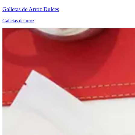
Galletas de Arroz Dulces​​​​‌ ‍ ​‍​‍‌‍ ‌ ​‍‌‍‍‌‌‍‌ ‌‍‍‌‌‍ ‍​‍​‍​ ‍‍​‍​‍‌ ​ ‌‍​‌‌‍ ‍‌‍‍‌‌ ‌​‌ ‍‌​‍ ‍‌‍‍‌‌‍ ​‍​‍​‍ ​​‍​‍‌‍‍​‌ ​‍‌‍‌‌‌‍‌‍​‍​‍​ ‍‍​‍​‍‌‍‍​‌ ‌​‌ ‌​‌ ​​‌ ​ ​ ‍‍​‍ ​‍ ‌ ‌​‌ ‌‌‌‍​ ‌‍​‌‌ ​​‌‍‌‌‌‍ ​​‍ ‍‌ ​ ‌‍​‌‌‍ ‍‌‍‍‌‌ ‌​‌ ‍‌​‍ ‍‌ ​ ‌ ‌​‌ ‌‌‌‍‌​‌‍‍‌‌‍ ​‍ ‌‍‍‌‌‍ ‍‌ ‌​‌‍‌‌‌‍ ‍‌ ‌​​‍ ‌‍‌‌‌‍‌​‌‍‍‌‌ ‌​​‍ ‌‍ ‌‌‍ ‌‍‌​‌‍‌‌​ ‌‌ ​​‌ ​‍‌‍‌‌‌ ​ ‌‍‌‌‌‍ ‍‌ ‌​‌‍​‌‌ ‌​‌‍‍‌‌‍ ‌‍ ‍​ ‍ ‌‍‍‌‌‍‌​​ ‌​ ‍‌​ ‌ ‌‍​ ‌‍‌‌​ ​‌​ ‍‌​ ​‌​ ​ ​‍ ‌​ ​‌​ ‌​‌‍‌‌​ ‍‌​‍ ‌​ ‌​​ ​ ‌‍​‍​ ‌‍​‍ ‌​ ‍​‌‍‌‍​ ​‌​ ‍​​‍ ‌‌‍​‌​ ​‍​ ‌‌​ ‌ ‌‍​‌​ ‌ ‌‍‌​​ ‌‍​ ​‍​ ​‍‌‍​‌‌‍​‌​ ‍ ‌ ‌​‌ ‍‌‌ ​​‌‍‌‌​ ‌‌ ​​‌ ​‍‌‍ ‌‍‌​‌ ‌‌‌‍​ ‌ ‌​​ ‍ ‌ ​​‌‍​‌‌ ‌​‌‍‍​​ ‌‌ ‌​‌‍‍‌‌ ‌​‌‍ ​‌‍‌‌​ ‌‍​‍‌‍​‌‌ ​ ‌‍‌‌‌‌‌‌‌ ​‍‌‍ ​​ ‌‌‍‍​‌ ‌​‌ ‌​‌ ​​‌ ​ ​‍‌‌​ ​ ‌​​‌​‍‌‌​ ​‍‌​‌‍​‍‌‌​ ​‍‌​‌‍‌ ‌​‌ ‌‌‌‍​ ‌‍​‌‌ ​​‌‍‌‌‌‍ ​​‍ ‍‌ ​ ‌‍​‌‌‍ ‍‌‍‍‌‌ ‌​‌ ‍‌​‍ ‍‌ ​ ‌ ‌​‌ ‌‌‌‍‌​‌‍‍‌‌‍ ​‍‌‍‌‍‍‌‌‍‌​​ ‌​ ‍‌​ ‌ ‌‍​ ‌‍‌‌​ ​‌​ ‍‌​ ​‌​ ​ ​‍ ‌​ ​‌​ ‌​‌‍‌‌​ ‍‌​‍ ‌​ ‌​​ ​ ‌‍​‍​ ‌‍​‍ ‌​ ‍​‌‍‌‍​ ​‌​ ‍​​‍ ‌‌‍​‌​ ​‍​ ‌‌​ ‌ ‌‍​‌​ ‌ ‌‍‌​​ ‌‍​ ​‍​ ​‍‌‍​‌‌‍​‌​‍‌‍‌ ‌​‌ ‍‌‌ ​​‌‍‌‌​ ‌‌ ​​‌ ​‍‌‍ ‌‍‌​‌ ‌‌‌‍​ ‌ ‌​​‍‌‍‌ ​​‌‍​‌‌ ‌​‌‍‍​​ ‌‌ ‌​‌‍‍‌‌ ‌​‌‍ ​‌‍‌‌​‍‌‍‌ ​​‌‍‌‌‌ ​‍‌ ​ ‌ ​​‌‍‌‌‌‍​ ‌ ‌​‌‍‍‌‌ ‌‍‌‍‌‌​ ‌‌ ​​‌ ‌‌‌‍​‍‌‍ ​‌‍‍‌‌ ​ ‌‍‍​‌‍‌‌‌‍‌​​‍​‍‌ ‌
Galletas de arroz​​​​‌ ‍ ​‍​‍‌‍ ‌ ​‍‌‍‍‌‌‍‌ ‌‍‍‌‌‍ ‍​‍​‍​ ‍‍​‍​‍‌ ​ ‌‍​‌‌‍ ‍‌‍‍‌‌ ‌​‌ ‍‌​‍ ‍‌‍‍‌‌‍ ​‍​‍​‍ ​​‍​‍‌‍‍​‌ ​‍‌‍‌‌‌‍‌‍​‍​‍​ ‍‍​‍​‍‌‍‍​‌ ‌​‌ ‌​‌ ​​‌ ​ ​ ‍‍​‍ ​‍ ‌ ‌​‌ ‌‌‌‍​ ‌‍​‌‌ ​​‌‍‌‌‌‍ ​​‍ ‍‌ ​ ‌‍​‌‌‍ ‍‌‍‍‌‌ ‌​‌ ‍‌​‍ ‍‌ ​ ‌ ‌​‌ ‌‌‌‍‌​‌‍‍‌‌‍ ​‍ ‌‍‍‌‌‍ ‍‌ ‌​‌‍‌‌‌‍ ‍‌ ‌​​‍ ‌‍‌‌‌‍‌​‌‍‍‌‌ ‌​​‍ ‌‍ ‌‌‍ ‌‍‌​‌‍‌‌​ ‌‌ ​​‌ ​‍‌‍‌‌‌ ​ ‌‍‌‌‌‍ ‍‌ ‌​‌‍​‌‌ ‌​‌‍‍‌‌‍ ‌‍ ‍​ ‍ ‌‍‍‌‌‍‌​​ ‌‌‍​‌‌‍​‍‌‍​‍​ ​‍‌‍‌​‌‍​‌​ ‌​​ ​‌​‍ ‌​ ‌​​ ‌‍​ ​​‌‍‌​​‍ ‌​ ‌​​ ‍‌​ ​‌​ ‍​​‍ ‌​ ‍​‌‍‌‍​ ‌‍​ ‌‌​‍ ‌​ ​‌‌‍‌‍​ ​‍​ ‌ ‌‍‌‌‌‍‌‍​ ​ ‌‍‌​​ ‌‌​ ​​‌‍‌‍​ ‌‍​ ‍ ‌ ‌​‌ ‍‌‌ ​​‌‍‌‌​ ‌‌ ​​‌ ​‍‌‍ ‌‍‌​‌ ‌‌‌‍​ ‌ ‌​‌​​ ‌‍​‌‌ ‌​‌‍‌‌‌‍‌ ‌‍ ‌ ​‍‌ ‍‌​ ‍ ‌ ​​‌‍​‌‌ ‌​‌‍‍​​ ‌‌ ‌​‌‍‍‌‌ ‌​‌‍ ​‌‍‌‌​ ‌‍​‍‌‍​‌‌ ​ ‌‍‌‌‌‌‌‌‌ ​‍‌‍ ​​ ‌‌‍‍​‌ ‌​‌ ‌​‌ ​​‌ ​ ​‍‌‌​ ​ ‌​​‌​‍‌‌​ ​‍‌​‌‍​‍‌‌​ ​‍‌​‌‍‌ ‌​‌ ‌‌‌‍​ ‌‍​‌‌ ​​‌‍‌‌‌‍ ​​‍ ‍‌ ​ ‌‍​‌‌‍ ‍‌‍‍‌‌ ‌​‌ ‍‌​‍ ‍‌ ​ ‌ ‌​‌ ‌‌‌‍‌​‌‍‍‌‌‍ ​‍‌‍‌‍‍‌‌‍‌​​ ‌‌‍​‌‌‍​‍‌‍​‍​ ​‍‌‍‌​‌‍​‌​ ‌​​ ​‌​‍ ‌​ ‌​​ ‌‍​ ​​‌‍‌​​‍ ‌​ ‌​​ ‍‌​ ​‌​ ‍​​‍ ‌​ ‍​‌‍‌‍​ ‌‍​ ‌‌​‍ ‌​ ​‌‌‍‌‍​ ​‍​ ‌ ‌‍‌‌‌‍‌‍​ ​ ‌‍‌​​ ‌‌​ ​​‌‍‌‍​ ‌‍​‍‌‍‌ ‌​‌ ‍‌‌ ​​‌‍‌‌​ ‌‌ ​​‌ ​‍‌‍ ‌‍‌​‌ ‌‌‌‍​ ‌ ‌​‌​​ ‌‍​‌‌ ‌​‌‍‌‌‌‍‌ ‌‍ ‌ ​‍‌ ‍‌​‍‌‍‌ ​​‌‍​‌‌ ‌​‌‍‍​​ ‌‌ ‌​‌‍‍‌‌ ‌​‌‍ ​‌‍‌‌​‍‌‍‌ ​​‌‍‌‌‌ ​‍‌ ​ ‌ ​​‌‍‌‌‌‍​ ‌ ‌​‌‍‍‌‌ ‌‍‌‍‌‌​ ‌‌ ​​‌ ‌‌‌‍​‍‌‍ ​‌‍‍‌‌ ​ ‌‍‍​‌‍‌‌‌‍‌​​‍​‍‌ ‌