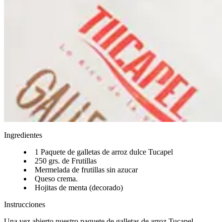
Ingredientes
1 Paquete de galletas de arroz dulce Tucapel​​​​‌ ‍ ​‍​‍‌‍ ‌ ​‍‌‍‍‌‌‍‌ ‌‍‍‌‌‍ ‍​‍​‍​ ‍‍​‍​‍‌ ​ ‌‍​‌‌‍ ‍‌‍‍‌‌ ‌​‌ ‍‌​‍ ‍‌‍‍‌‌‍ ​‍​‍​‍ ​​‍​‍‌‍‍​‌ ​‍‌‍‌‌‌‍‌‍​‍​‍​ ‍‍​‍​‍‌‍‍​‌ ‌​‌ ‌​‌ ​​‌ ​ ​ ‍‍​‍ ​‍ ‌ ‌​‌ ‌‌‌‍​ ‌‍​‌‌ ​​‌‍‌‌‌‍ ​​‍ ‍‌ ​ ‌‍​‌‌‍ ‍‌‍‍‌‌ ‌​‌ ‍‌​‍ ‍‌ ​ ‌ ‌​‌ ‌‌‌‍‌​‌‍‍‌‌‍ ​‍ ‌‍‍‌‌‍ ‍‌ ‌​‌‍‌‌‌‍ ‍‌ ‌​​‍ ‌‍‌‌‌‍‌​‌‍‍‌‌ ‌​​‍ ‌‍ ‌‌‍ ‌‍‌​‌‍‌‌​ ‌‌ ​​‌ ​‍‌‍‌‌‌ ​ ‌‍‌‌‌‍ ‍‌ ‌​‌‍​‌‌ ‌​‌‍‍‌‌‍ ‌‍ ‍​ ‍ ‌‍‍‌‌‍‌​​ ‌‌ ​‍‌‍‌‌‌‍​ ‌‍‍‌‌ ​​‌‍‌‌​‍ ‌​ ‌ ​ ‍​​ ‍​​ ‌​​ ‍ ‌ ‌​‌ ‍‌‌ ​​‌‍‌‌​ ‌‌ ​‍‌‍‌‌‌‍​ ‌‍‍‌‌ ​​‌‍‌‌​ ‍ ‌ ​​‌‍​‌‌ ‌​‌‍‍​​ ‌‌‍‍‌‌‍ ‍‌‍‌ ‌ ​‍‌‍‌‌‌‍‌​‌‍‍‌‌‍‌‌‌‍ ‍‌ ‌​‌ ​ ​‍‌‌​ ‌‌‌​​‍‌‌ ‌‍‍ ‌‍‌‌‌ ‍‌​‍‌‌​ ​ ‌​‌​​‍‌‌​ ​ ‌​‌​​‍‌‌​ ​‍​ ​‍​ ​​​ ​‌​ ‌‍​ ‌‍‌‍‌​‌‍‌‍​ ​‌​ ‍‌​ ‍‌​ ‌​​ ​‌​ ‍​​‍‌‌​ ​‍​ ​‍​‍‌‌​ ‌‌‌​‌​​‍ ‍‌‍​ ‌‍‍​‌‍‍‌‌‍ ​‌‍‌​‌ ​‍‌‍‌‌‌‍ ‍​‍‌‌​ ‌‌‌​​‍‌‌ ‌‍‍ ‌‍‌‌‌ ‍‌​‍‌‌​ ​ ‌​‌​​‍‌‌​ ​ ‌​‌​​‍‌‌​ ​‍​ ​‍​ ‌​​ ‍‌‌‍​ ​ ‌‌‌‍‌​​ ​‍​ ​‍​ ‍​​ ‌ ‌‍​‍​ ‍‌‌‍​‍​‍‌‌​ ​‍​ ​‍​‍‌‌​ ‌‌‌​‌​​‍ ‍‌ ‌​‌‍‌‌‌ ‍​‌ ‌​​ ‌‍​‍‌‍​‌‌ ​ ‌‍‌‌‌‌‌‌‌ ​‍‌‍ ​​ ‌‌‍‍​‌ ‌​‌ ‌​‌ ​​‌ ​ ​‍‌‌​ ​ ‌​​‌​‍‌‌​ ​‍‌​‌‍​‍‌‌​ ​‍‌​‌‍‌ ‌​‌ ‌‌‌‍​ ‌‍​‌‌ ​​‌‍‌‌‌‍ ​​‍ ‍‌ ​ ‌‍​‌‌‍ ‍‌‍‍‌‌ ‌​‌ ‍‌​‍ ‍‌ ​ ‌ ‌​‌ ‌‌‌‍‌​‌‍‍‌‌‍ ​‍‌‍‌‍‍‌‌‍‌​​ ‌‌ ​‍‌‍‌‌‌‍​ ‌‍‍‌‌ ​​‌‍‌‌​‍ ‌​ ‌ ​ ‍​​ ‍​​ ‌​​‍‌‍‌ ‌​‌ ‍‌‌ ​​‌‍‌‌​ ‌‌ ​‍‌‍‌‌‌‍​ ‌‍‍‌‌ ​​‌‍‌‌​‍‌‍‌ ​​‌‍​‌‌ ‌​‌‍‍​​ ‌‌‍‍‌‌‍ ‍‌‍‌ ‌ ​‍‌‍‌‌‌‍‌​‌‍‍‌‌‍‌‌‌‍ ‍‌ ‌​‌ ​ ​‍‌‌​ ‌‌‌​​‍‌‌ ‌‍‍ ‌‍‌‌‌ ‍‌​‍‌‌​ ​ ‌​‌​​‍‌‌​ ​ ‌​‌​​‍‌‌​ ​‍​ ​‍​ ​​​ ​‌​ ‌‍​ ‌‍‌‍‌​‌‍‌‍​ ​‌​ ‍‌​ ‍‌​ ‌​​ ​‌​ ‍​​‍‌‌​ ​‍​ ​‍​‍‌‌​ ‌‌‌​‌​​‍ ‍‌‍​ ‌‍‍​‌‍‍‌‌‍ ​‌‍‌​‌ ​‍‌‍‌‌‌‍ ‍​‍‌‌​ ‌‌‌​​‍‌‌ ‌‍‍ ‌‍‌‌‌ ‍‌​‍‌‌​ ​ ‌​‌​​‍‌‌​ ​ ‌​‌​​‍‌‌​ ​‍​ ​‍​ ‌​​ ‍‌‌‍​ ​ ‌‌‌‍‌​​ ​‍​ ​‍​ ‍​​ ‌ ‌‍​‍​ ‍‌‌‍​‍​‍‌‌​ ​‍​ ​‍​‍‌‌​ ‌‌‌​‌​​‍ ‍‌ ‌​‌‍‌‌‌ ‍​‌ ‌​​‍‌‍‌ ​​‌‍‌‌‌ ​‍‌ ​ ‌ ​​‌‍‌‌‌‍​ ‌ ‌​‌‍‍‌‌ ‌‍‌‍‌‌​ ‌‌ ​​‌ ‌‌‌‍​‍‌‍ ​‌‍‍‌‌ ​ ‌‍‍​‌‍‌‌‌‍‌​​‍​‍‌ ‌
250 grs. de Frutillas​​​​‌ ‍ ​‍​‍‌‍ ‌ ​‍‌‍‍‌‌‍‌ ‌‍‍‌‌‍ ‍​‍​‍​ ‍‍​‍​‍‌ ​ ‌‍​‌‌‍ ‍‌‍‍‌‌ ‌​‌ ‍‌​‍ ‍‌‍‍‌‌‍ ​‍​‍​‍ ​​‍​‍‌‍‍​‌ ​‍‌‍‌‌‌‍‌‍​‍​‍​ ‍‍​‍​‍‌‍‍​‌ ‌​‌ ‌​‌ ​​‌ ​ ​ ‍‍​‍ ​‍ ‌ ‌​‌ ‌‌‌‍​ ‌‍​‌‌ ​​‌‍‌‌‌‍ ​​‍ ‍‌ ​ ‌‍​‌‌‍ ‍‌‍‍‌‌ ‌​‌ ‍‌​‍ ‍‌ ​ ‌ ‌​‌ ‌‌‌‍‌​‌‍‍‌‌‍ ​‍ ‌‍‍‌‌‍ ‍‌ ‌​‌‍‌‌‌‍ ‍‌ ‌​​‍ ‌‍‌‌‌‍‌​‌‍‍‌‌ ‌​​‍ ‌‍ ‌‌‍ ‌‍‌​‌‍‌‌​ ‌‌ ​​‌ ​‍‌‍‌‌‌ ​ ‌‍‌‌‌‍ ‍‌ ‌​‌‍​‌‌ ‌​‌‍‍‌‌‍ ‌‍ ‍​ ‍ ‌‍‍‌‌‍‌​​ ‌‌ ​‍‌‍‌‌‌‍​ ‌‍‍‌‌ ​​‌‍‌‌​‍ ‌​ ‌ ​ ‍​​ ‍​​ ‌​​ ‍ ‌ ‌​‌ ‍‌‌ ​​‌‍‌‌​ ‌‌ ​‍‌‍‌‌‌‍​ ‌‍‍‌‌ ​​‌‍‌‌​ ‍ ‌ ​​‌‍​‌‌ ‌​‌‍‍​​ ‌‌‍‍‌‌‍ ‍‌‍‌ ‌ ​‍‌‍‌‌‌‍‌​‌‍‍‌‌‍‌‌‌‍ ‍‌ ‌​‌ ​ ​‍‌‌​ ‌‌‌​​‍‌‌ ‌‍‍ ‌‍‌‌‌ ‍‌​‍‌‌​ ​ ‌​‌​​‍‌‌​ ​ ‌​‌​​‍‌‌​ ​‍​ ​‍​ ‌‌‌‍​‌‌‍​‍‌‍​ ‌‍‌‌​ ​‌​ ​‌​ ​‌‌‍‌‍​ ​‌​ ​​‌‍​‌​‍‌‌​ ​‍​ ​‍​‍‌‌​ ‌‌‌​‌​​‍ ‍‌‍​ ‌‍‍​‌‍‍‌‌‍ ​‌‍‌​‌ ​‍‌‍‌‌‌‍ ‍​‍‌‌​ ‌‌‌​​‍‌‌ ‌‍‍ ‌‍‌‌‌ ‍‌​‍‌‌​ ​ ‌​‌​​‍‌‌​ ​ ‌​‌​​‍‌‌​ ​‍​ ​‍‌‍​‌‌‍​ ​ ‍​​ ‌‍​ ​‍‌‍‌​‌‍​‌​ ‌​​ ‌​​ ‌​‌‍‌​‌‍‌‍​‍‌‌​ ​‍​ ​‍​‍‌‌​ ‌‌‌​‌​​‍ ‍‌ ‌​‌‍‌‌‌ ‍​‌ ‌​​ ‌‍​‍‌‍​‌‌ ​ ‌‍‌‌‌‌‌‌‌ ​‍‌‍ ​​ ‌‌‍‍​‌ ‌​‌ ‌​‌ ​​‌ ​ ​‍‌‌​ ​ ‌​​‌​‍‌‌​ ​‍‌​‌‍​‍‌‌​ ​‍‌​‌‍‌ ‌​‌ ‌‌‌‍​ ‌‍​‌‌ ​​‌‍‌‌‌‍ ​​‍ ‍‌ ​ ‌‍​‌‌‍ ‍‌‍‍‌‌ ‌​‌ ‍‌​‍ ‍‌ ​ ‌ ‌​‌ ‌‌‌‍‌​‌‍‍‌‌‍ ​‍‌‍‌‍‍‌‌‍‌​​ ‌‌ ​‍‌‍‌‌‌‍​ ‌‍‍‌‌ ​​‌‍‌‌​‍ ‌​ ‌ ​ ‍​​ ‍​​ ‌​​‍‌‍‌ ‌​‌ ‍‌‌ ​​‌‍‌‌​ ‌‌ ​‍‌‍‌‌‌‍​ ‌‍‍‌‌ ​​‌‍‌‌​‍‌‍‌ ​​‌‍​‌‌ ‌​‌‍‍​​ ‌‌‍‍‌‌‍ ‍‌‍‌ ‌ ​‍‌‍‌‌‌‍‌​‌‍‍‌‌‍‌‌‌‍ ‍‌ ‌​‌ ​ ​‍‌‌​ ‌‌‌​​‍‌‌ ‌‍‍ ‌‍‌‌‌ ‍‌​‍‌‌​ ​ ‌​‌​​‍‌‌​ ​ ‌​‌​​‍‌‌​ ​‍​ ​‍​ ‌‌‌‍​‌‌‍​‍‌‍​ ‌‍‌‌​ ​‌​ ​‌​ ​‌‌‍‌‍​ ​‌​ ​​‌‍​‌​‍‌‌​ ​‍​ ​‍​‍‌‌​ ‌‌‌​‌​​‍ ‍‌‍​ ‌‍‍​‌‍‍‌‌‍ ​‌‍‌​‌ ​‍‌‍‌‌‌‍ ‍​‍‌‌​ ‌‌‌​​‍‌‌ ‌‍‍ ‌‍‌‌‌ ‍‌​‍‌‌​ ​ ‌​‌​​‍‌‌​ ​ ‌​‌​​‍‌‌​ ​‍​ ​‍‌‍​‌‌‍​ ​ ‍​​ ‌‍​ ​‍‌‍‌​‌‍​‌​ ‌​​ ‌​​ ‌​‌‍‌​‌‍‌‍​‍‌‌​ ​‍​ ​‍​‍‌‌​ ‌‌‌​‌​​‍ ‍‌ ‌​‌‍‌‌‌ ‍​‌ ‌​​‍‌‍‌ ​​‌‍‌‌‌ ​‍‌ ​ ‌ ​​‌‍‌‌‌‍​ ‌ ‌​‌‍‍‌‌ ‌‍‌‍‌‌​ ‌‌ ​​‌ ‌‌‌‍​‍‌‍ ​‌‍‍‌‌ ​ ‌‍‍​‌‍‌‌‌‍‌​​‍​‍‌ ‌
Mermelada de frutillas sin azucar​​​​‌ ‍ ​‍​‍‌‍ ‌ ​‍‌‍‍‌‌‍‌ ‌‍‍‌‌‍ ‍​‍​‍​ ‍‍​‍​‍‌ ​ ‌‍​‌‌‍ ‍‌‍‍‌‌ ‌​‌ ‍‌​‍ ‍‌‍‍‌‌‍ ​‍​‍​‍ ​​‍​‍‌‍‍​‌ ​‍‌‍‌‌‌‍‌‍​‍​‍​ ‍‍​‍​‍‌‍‍​‌ ‌​‌ ‌​‌ ​​‌ ​ ​ ‍‍​‍ ​‍ ‌ ‌​‌ ‌‌‌‍​ ‌‍​‌‌ ​​‌‍‌‌‌‍ ​​‍ ‍‌ ​ ‌‍​‌‌‍ ‍‌‍‍‌‌ ‌​‌ ‍‌​‍ ‍‌ ​ ‌ ‌​‌ ‌‌‌‍‌​‌‍‍‌‌‍ ​‍ ‌‍‍‌‌‍ ‍‌ ‌​‌‍‌‌‌‍ ‍‌ ‌​​‍ ‌‍‌‌‌‍‌​‌‍‍‌‌ ‌​​‍ ‌‍ ‌‌‍ ‌‍‌​‌‍‌‌​ ‌‌ ​​‌ ​‍‌‍‌‌‌ ​ ‌‍‌‌‌‍ ‍‌ ‌​‌‍​‌‌ ‌​‌‍‍‌‌‍ ‌‍ ‍​ ‍ ‌‍‍‌‌‍‌​​ ‌‌ ​‍‌‍‌‌‌‍​ ‌‍‍‌‌ ​​‌‍‌‌​‍ ‌​ ‌ ​ ‍​​ ‍​​ ‌​​ ‍ ‌ ‌​‌ ‍‌‌ ​​‌‍‌‌​ ‌‌ ​‍‌‍‌‌‌‍​ ‌‍‍‌‌ ​​‌‍‌‌​ ‍ ‌ ​​‌‍​‌‌ ‌​‌‍‍​​ ‌‌‍‍‌‌‍ ‍‌‍‌ ‌ ​‍‌‍‌‌‌‍‌​‌‍‍‌‌‍‌‌‌‍ ‍‌ ‌​‌ ​ ​‍‌‌​ ‌‌‌​​‍‌‌ ‌‍‍ ‌‍‌‌‌ ‍‌​‍‌‌​ ​ ‌​‌​​‍‌‌​ ​ ‌​‌​​‍‌‌​ ​‍​ ​‍​ ​‌‌‍‌​​ ​​​ ​‍​ ​‍‌‍​ ‌‍​‌​ ‌ ​ ‌‍‌‍‌​​ ‍‌​ ​ ​‍‌‌​ ​‍​ ​‍​‍‌‌​ ‌‌‌​‌​​‍ ‍‌‍​ ‌‍‍​‌‍‍‌‌‍ ​‌‍‌​‌ ​‍‌‍‌‌‌‍ ‍​‍‌‌​ ‌‌‌​​‍‌‌ ‌‍‍ ‌‍‌‌‌ ‍‌​‍‌‌​ ​ ‌​‌​​‍‌‌​ ​ ‌​‌​​‍‌‌​ ​‍​ ​‍‌‍​‌​ ​ ​ ​​‌‍‌​​ ​‍​ ​ ‌‍‌‍‌‍‌‍​ ‌ ​ ​​​ ​‍​ ‌‌​‍‌‌​ ​‍​ ​‍​‍‌‌​ ‌‌‌​‌​​‍ ‍‌ ‌​‌‍‌‌‌ ‍​‌ ‌​​ ‌‍​‍‌‍​‌‌ ​ ‌‍‌‌‌‌‌‌‌ ​‍‌‍ ​​ ‌‌‍‍​‌ ‌​‌ ‌​‌ ​​‌ ​ ​‍‌‌​ ​ ‌​​‌​‍‌‌​ ​‍‌​‌‍​‍‌‌​ ​‍‌​‌‍‌ ‌​‌ ‌‌‌‍​ ‌‍​‌‌ ​​‌‍‌‌‌‍ ​​‍ ‍‌ ​ ‌‍​‌‌‍ ‍‌‍‍‌‌ ‌​‌ ‍‌​‍ ‍‌ ​ ‌ ‌​‌ ‌‌‌‍‌​‌‍‍‌‌‍ ​‍‌‍‌‍‍‌‌‍‌​​ ‌‌ ​‍‌‍‌‌‌‍​ ‌‍‍‌‌ ​​‌‍‌‌​‍ ‌​ ‌ ​ ‍​​ ‍​​ ‌​​‍‌‍‌ ‌​‌ ‍‌‌ ​​‌‍‌‌​ ‌‌ ​‍‌‍‌‌‌‍​ ‌‍‍‌‌ ​​‌‍‌‌​‍‌‍‌ ​​‌‍​‌‌ ‌​‌‍‍​​ ‌‌‍‍‌‌‍ ‍‌‍‌ ‌ ​‍‌‍‌‌‌‍‌​‌‍‍‌‌‍‌‌‌‍ ‍‌ ‌​‌ ​ ​‍‌‌​ ‌‌‌​​‍‌‌ ‌‍‍ ‌‍‌‌‌ ‍‌​‍‌‌​ ​ ‌​‌​​‍‌‌​ ​ ‌​‌​​‍‌‌​ ​‍​ ​‍​ ​‌‌‍‌​​ ​​​ ​‍​ ​‍‌‍​ ‌‍​‌​ ‌ ​ ‌‍‌‍‌​​ ‍‌​ ​ ​‍‌‌​ ​‍​ ​‍​‍‌‌​ ‌‌‌​‌​​‍ ‍‌‍​ ‌‍‍​‌‍‍‌‌‍ ​‌‍‌​‌ ​‍‌‍‌‌‌‍ ‍​‍‌‌​ ‌‌‌​​‍‌‌ ‌‍‍ ‌‍‌‌‌ ‍‌​‍‌‌​ ​ ‌​‌​​‍‌‌​ ​ ‌​‌​​‍‌‌​ ​‍​ ​‍‌‍​‌​ ​ ​ ​​‌‍‌​​ ​‍​ ​ ‌‍‌‍‌‍‌‍​ ‌ ​ ​​​ ​‍​ ‌‌​‍‌‌​ ​‍​ ​‍​‍‌‌​ ‌‌‌​‌​​‍ ‍‌ ‌​‌‍‌‌‌ ‍​‌ ‌​​‍‌‍‌ ​​‌‍‌‌‌ ​‍‌ ​ ‌ ​​‌‍‌‌‌‍​ ‌ ‌​‌‍‍‌‌ ‌‍‌‍‌‌​ ‌‌ ​​‌ ‌‌‌‍​‍‌‍ ​‌‍‍‌‌ ​ ‌‍‍​‌‍‌‌‌‍‌​​‍​‍‌ ‌
Queso crema.​​​​‌ ‍ ​‍​‍‌‍ ‌ ​‍‌‍‍‌‌‍‌ ‌‍‍‌‌‍ ‍​‍​‍​ ‍‍​‍​‍‌ ​ ‌‍​‌‌‍ ‍‌‍‍‌‌ ‌​‌ ‍‌​‍ ‍‌‍‍‌‌‍ ​‍​‍​‍ ​​‍​‍‌‍‍​‌ ​‍‌‍‌‌‌‍‌‍​‍​‍​ ‍‍​‍​‍‌‍‍​‌ ‌​‌ ‌​‌ ​​‌ ​ ​ ‍‍​‍ ​‍ ‌ ‌​‌ ‌‌‌‍​ ‌‍​‌‌ ​​‌‍‌‌‌‍ ​​‍ ‍‌ ​ ‌‍​‌‌‍ ‍‌‍‍‌‌ ‌​‌ ‍‌​‍ ‍‌ ​ ‌ ‌​‌ ‌‌‌‍‌​‌‍‍‌‌‍ ​‍ ‌‍‍‌‌‍ ‍‌ ‌​‌‍‌‌‌‍ ‍‌ ‌​​‍ ‌‍‌‌‌‍‌​‌‍‍‌‌ ‌​​‍ ‌‍ ‌‌‍ ‌‍‌​‌‍‌‌​ ‌‌ ​​‌ ​‍‌‍‌‌‌ ​ ‌‍‌‌‌‍ ‍‌ ‌​‌‍​‌‌ ‌​‌‍‍‌‌‍ ‌‍ ‍​ ‍ ‌‍‍‌‌‍‌​​ ‌‌ ​‍‌‍‌‌‌‍​ ‌‍‍‌‌ ​​‌‍‌‌​‍ ‌​ ‌ ​ ‍​​ ‍​​ ‌​​ ‍ ‌ ‌​‌ ‍‌‌ ​​‌‍‌‌​ ‌‌ ​‍‌‍‌‌‌‍​ ‌‍‍‌‌ ​​‌‍‌‌​ ‍ ‌ ​​‌‍​‌‌ ‌​‌‍‍​​ ‌‌‍‍‌‌‍ ‍‌‍‌ ‌ ​‍‌‍‌‌‌‍‌​‌‍‍‌‌‍‌‌‌‍ ‍‌ ‌​‌ ​ ​‍‌‌​ ‌‌‌​​‍‌‌ ‌‍‍ ‌‍‌‌‌ ‍‌​‍‌‌​ ​ ‌​‌​​‍‌‌​ ​ ‌​‌​​‍‌‌​ ​‍​ ​‍​ ‍​‌‍​‌​ ‌​​ ‍‌‌‍​‌​ ‍‌​ ‌ ‌‍​‌​ ​‍‌‍‌‍​ ​‍‌‍​‌​‍‌‌​ ​‍​ ​‍​‍‌‌​ ‌‌‌​‌​​‍ ‍‌‍​ ‌‍‍​‌‍‍‌‌‍ ​‌‍‌​‌ ​‍‌‍‌‌‌‍ ‍​‍‌‌​ ‌‌‌​​‍‌‌ ‌‍‍ ‌‍‌‌‌ ‍‌​‍‌‌​ ​ ‌​‌​​‍‌‌​ ​ ‌​‌​​‍‌‌​ ​‍​ ​‍​ ‌‌​ ​‍‌‍‌‌​ ​ ​ ‌‌​ ​‍​ ​​​ ​​​ ‍‌​ ​ ​ ​‌‌‍​ ​‍‌‌​ ​‍​ ​‍​‍‌‌​ ‌‌‌​‌​​‍ ‍‌ ‌​‌‍‌‌‌ ‍​‌ ‌​​ ‌‍​‍‌‍​‌‌ ​ ‌‍‌‌‌‌‌‌‌ ​‍‌‍ ​​ ‌‌‍‍​‌ ‌​‌ ‌​‌ ​​‌ ​ ​‍‌‌​ ​ ‌​​‌​‍‌‌​ ​‍‌​‌‍​‍‌‌​ ​‍‌​‌‍‌ ‌​‌ ‌‌‌‍​ ‌‍​‌‌ ​​‌‍‌‌‌‍ ​​‍ ‍‌ ​ ‌‍​‌‌‍ ‍‌‍‍‌‌ ‌​‌ ‍‌​‍ ‍‌ ​ ‌ ‌​‌ ‌‌‌‍‌​‌‍‍‌‌‍ ​‍‌‍‌‍‍‌‌‍‌​​ ‌‌ ​‍‌‍‌‌‌‍​ ‌‍‍‌‌ ​​‌‍‌‌​‍ ‌​ ‌ ​ ‍​​ ‍​​ ‌​​‍‌‍‌ ‌​‌ ‍‌‌ ​​‌‍‌‌​ ‌‌ ​‍‌‍‌‌‌‍​ ‌‍‍‌‌ ​​‌‍‌‌​‍‌‍‌ ​​‌‍​‌‌ ‌​‌‍‍​​ ‌‌‍‍‌‌‍ ‍‌‍‌ ‌ ​‍‌‍‌‌‌‍‌​‌‍‍‌‌‍‌‌‌‍ ‍‌ ‌​‌ ​ ​‍‌‌​ ‌‌‌​​‍‌‌ ‌‍‍ ‌‍‌‌‌ ‍‌​‍‌‌​ ​ ‌​‌​​‍‌‌​ ​ ‌​‌​​‍‌‌​ ​‍​ ​‍​ ‍​‌‍​‌​ ‌​​ ‍‌‌‍​‌​ ‍‌​ ‌ ‌‍​‌​ ​‍‌‍‌‍​ ​‍‌‍​‌​‍‌‌​ ​‍​ ​‍​‍‌‌​ ‌‌‌​‌​​‍ ‍‌‍​ ‌‍‍​‌‍‍‌‌‍ ​‌‍‌​‌ ​‍‌‍‌‌‌‍ ‍​‍‌‌​ ‌‌‌​​‍‌‌ ‌‍‍ ‌‍‌‌‌ ‍‌​‍‌‌​ ​ ‌​‌​​‍‌‌​ ​ ‌​‌​​‍‌‌​ ​‍​ ​‍​ ‌‌​ ​‍‌‍‌‌​ ​ ​ ‌‌​ ​‍​ ​​​ ​​​ ‍‌​ ​ ​ ​‌‌‍​ ​‍‌‌​ ​‍​ ​‍​‍‌‌​ ‌‌‌​‌​​‍ ‍‌ ‌​‌‍‌‌‌ ‍​‌ ‌​​‍‌‍‌ ​​‌‍‌‌‌ ​‍‌ ​ ‌ ​​‌‍‌‌‌‍​ ‌ ‌​‌‍‍‌‌ ‌‍‌‍‌‌​ ‌‌ ​​‌ ‌‌‌‍​‍‌‍ ​‌‍‍‌‌ ​ ‌‍‍​‌‍‌‌‌‍‌​​‍​‍‌ ‌
Hojitas de menta (decorado)​​​​‌ ‍ ​‍​‍‌‍ ‌ ​‍‌‍‍‌‌‍‌ ‌‍‍‌‌‍ ‍​‍​‍​ ‍‍​‍​‍‌ ​ ‌‍​‌‌‍ ‍‌‍‍‌‌ ‌​‌ ‍‌​‍ ‍‌‍‍‌‌‍ ​‍​‍​‍ ​​‍​‍‌‍‍​‌ ​‍‌‍‌‌‌‍‌‍​‍​‍​ ‍‍​‍​‍‌‍‍​‌ ‌​‌ ‌​‌ ​​‌ ​ ​ ‍‍​‍ ​‍ ‌ ‌​‌ ‌‌‌‍​ ‌‍​‌‌ ​​‌‍‌‌‌‍ ​​‍ ‍‌ ​ ‌‍​‌‌‍ ‍‌‍‍‌‌ ‌​‌ ‍‌​‍ ‍‌ ​ ‌ ‌​‌ ‌‌‌‍‌​‌‍‍‌‌‍ ​‍ ‌‍‍‌‌‍ ‍‌ ‌​‌‍‌‌‌‍ ‍‌ ‌​​‍ ‌‍‌‌‌‍‌​‌‍‍‌‌ ‌​​‍ ‌‍ ‌‌‍ ‌‍‌​‌‍‌‌​ ‌‌ ​​‌ ​‍‌‍‌‌‌ ​ ‌‍‌‌‌‍ ‍‌ ‌​‌‍​‌‌ ‌​‌‍‍‌‌‍ ‌‍ ‍​ ‍ ‌‍‍‌‌‍‌​​ ‌‌ ​‍‌‍‌‌‌‍​ ‌‍‍‌‌ ​​‌‍‌‌​‍ ‌​ ‌ ​ ‍​​ ‍​​ ‌​​ ‍ ‌ ‌​‌ ‍‌‌ ​​‌‍‌‌​ ‌‌ ​‍‌‍‌‌‌‍​ ‌‍‍‌‌ ​​‌‍‌‌​ ‍ ‌ ​​‌‍​‌‌ ‌​‌‍‍​​ ‌‌‍‍‌‌‍ ‍‌‍‌ ‌ ​‍‌‍‌‌‌‍‌​‌‍‍‌‌‍‌‌‌‍ ‍‌ ‌​‌ ​ ​‍‌‌​ ‌‌‌​​‍‌‌ ‌‍‍ ‌‍‌‌‌ ‍‌​‍‌‌​ ​ ‌​‌​​‍‌‌​ ​ ‌​‌​​‍‌‌​ ​‍​ ​‍‌‍​ ​ ​‍‌‍​ ‌‍​ ​ ​‌​ ​ ‌‍‌​​ ‌‌‌‍‌‍‌‍​‌​ ‌‍‌‍‌‍​‍‌‌​ ​‍​ ​‍​‍‌‌​ ‌‌‌​‌​​‍ ‍‌‍​ ‌‍‍​‌‍‍‌‌‍ ​‌‍‌​‌ ​‍‌‍‌‌‌‍ ‍​‍‌‌​ ‌‌‌​​‍‌‌ ‌‍‍ ‌‍‌‌‌ ‍‌​‍‌‌​ ​ ‌​‌​​‍‌‌​ ​ ‌​‌​​‍‌‌​ ​‍​ ​‍‌‍​‌‌‍​ ​ ‌​​ ‌​​ ​ ​ ​​​ ​‌‌‍‌‌‌‍​‌‌‍​ ‌‍​‍​ ‌‍​‍‌‌​ ​‍​ ​‍​‍‌‌​ ‌‌‌​‌​​‍ ‍‌ ‌​‌‍‌‌‌ ‍​‌ ‌​​ ‌‍​‍‌‍​‌‌ ​ ‌‍‌‌‌‌‌‌‌ ​‍‌‍ ​​ ‌‌‍‍​‌ ‌​‌ ‌​‌ ​​‌ ​ ​‍‌‌​ ​ ‌​​‌​‍‌‌​ ​‍‌​‌‍​‍‌‌​ ​‍‌​‌‍‌ ‌​‌ ‌‌‌‍​ ‌‍​‌‌ ​​‌‍‌‌‌‍ ​​‍ ‍‌ ​ ‌‍​‌‌‍ ‍‌‍‍‌‌ ‌​‌ ‍‌​‍ ‍‌ ​ ‌ ‌​‌ ‌‌‌‍‌​‌‍‍‌‌‍ ​‍‌‍‌‍‍‌‌‍‌​​ ‌‌ ​‍‌‍‌‌‌‍​ ‌‍‍‌‌ ​​‌‍‌‌​‍ ‌​ ‌ ​ ‍​​ ‍​​ ‌​​‍‌‍‌ ‌​‌ ‍‌‌ ​​‌‍‌‌​ ‌‌ ​‍‌‍‌‌‌‍​ ‌‍‍‌‌ ​​‌‍‌‌​‍‌‍‌ ​​‌‍​‌‌ ‌​‌‍‍​​ ‌‌‍‍‌‌‍ ‍‌‍‌ ‌ ​‍‌‍‌‌‌‍‌​‌‍‍‌‌‍‌‌‌‍ ‍‌ ‌​‌ ​ ​‍‌‌​ ‌‌‌​​‍‌‌ ‌‍‍ ‌‍‌‌‌ ‍‌​‍‌‌​ ​ ‌​‌​​‍‌‌​ ​ ‌​‌​​‍‌‌​ ​‍​ ​‍‌‍​ ​ ​‍‌‍​ ‌‍​ ​ ​‌​ ​ ‌‍‌​​ ‌‌‌‍‌‍‌‍​‌​ ‌‍‌‍‌‍​‍‌‌​ ​‍​ ​‍​‍‌‌​ ‌‌‌​‌​​‍ ‍‌‍​ ‌‍‍​‌‍‍‌‌‍ ​‌‍‌​‌ ​‍‌‍‌‌‌‍ ‍​‍‌‌​ ‌‌‌​​‍‌‌ ‌‍‍ ‌‍‌‌‌ ‍‌​‍‌‌​ ​ ‌​‌​​‍‌‌​ ​ ‌​‌​​‍‌‌​ ​‍​ ​‍‌‍​‌‌‍​ ​ ‌​​ ‌​​ ​ ​ ​​​ ​‌‌‍‌‌‌‍​‌‌‍​ ‌‍​‍​ ‌‍​‍‌‌​ ​‍​ ​‍​‍‌‌​ ‌‌‌​‌​​‍ ‍‌ ‌​‌‍‌‌‌ ‍​‌ ‌​​‍‌‍‌ ​​‌‍‌‌‌ ​‍‌ ​ ‌ ​​‌‍‌‌‌‍​ ‌ ‌​‌‍‍‌‌ ‌‍‌‍‌‌​ ‌‌ ​​‌ ‌‌‌‍​‍‌‍ ​‌‍‍‌‌ ​ ‌‍‍​‌‍‌‌‌‍‌​​‍​‍‌ ‌
Instrucciones
Una vez abierto nuestro paquete de galletas de arroz Tucapel,