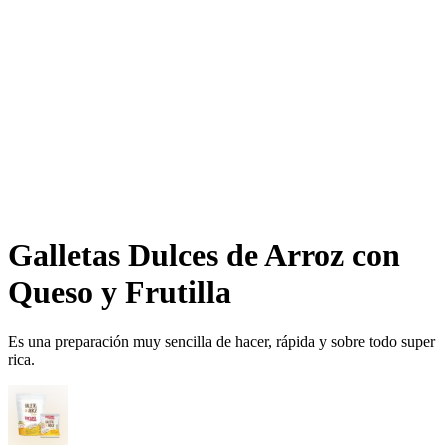
Galletas Dulces de Arroz con
Queso y Frutilla​​​​‌ ‍ ​‍​‍‌‍ ‌ ​‍‌‍‍‌‌‍‌ ‌‍‍‌‌‍ ‍​‍​‍​ ‍‍​‍​‍‌ ​ ‌‍​‌‌‍ ‍‌‍‍‌‌ ‌​‌ ‍‌​‍ ‍‌‍‍‌‌‍ ​‍​‍​‍ ​​‍​‍‌‍‍​‌ ​‍‌‍‌‌‌‍‌‍​‍​‍​ ‍‍​‍​‍‌‍‍​‌ ‌​‌ ‌​‌ ​​‌ ​ ​ ‍‍​‍ ​‍ ‌ ‌​‌ ‌‌‌‍​ ‌‍​‌‌ ​​‌‍‌‌‌‍ ​​‍ ‍‌ ​ ‌‍​‌‌‍ ‍‌‍‍‌‌ ‌​‌ ‍‌​‍ ‍‌ ​ ‌ ‌​‌ ‌‌‌‍‌​‌‍‍‌‌‍ ​‍ ‌‍‍‌‌‍ ‍‌ ‌​‌‍‌‌‌‍ ‍‌ ‌​​‍ ‌‍‌‌‌‍‌​‌‍‍‌‌ ‌​​‍ ‌‍ ‌‌‍ ‌‍‌​‌‍‌‌​ ‌‌ ​​‌ ​‍‌‍‌‌‌ ​ ‌‍‌‌‌‍ ‍‌ ‌​‌‍​‌‌ ‌​‌‍‍‌‌‍ ‌‍ ‍​ ‍ ‌‍‍‌‌‍‌​​ ‌‌ ​‍‌‍‌‌‌‍​ ‌‍‍‌‌ ​​‌‍‌‌​‍ ‌​ ‌ ​ ‍​​ ‍​​ ‌​​ ‍ ‌ ‌​‌ ‍‌‌ ​​‌‍‌‌​ ‌‌ ​‍‌‍‌‌‌‍​ ‌‍‍‌‌ ​​‌‍‌‌​ ‍ ‌ ​​‌‍​‌‌ ‌​‌‍‍​​ ‌‌ ‌​‌‍‍‌‌ ‌​‌‍ ​‌‍‌‌​ ‌‍​‍‌‍​‌‌ ​ ‌‍‌‌‌‌‌‌‌ ​‍‌‍ ​​ ‌‌‍‍​‌ ‌​‌ ‌​‌ ​​‌ ​ ​‍‌‌​ ​ ‌​​‌​‍‌‌​ ​‍‌​‌‍​‍‌‌​ ​‍‌​‌‍‌ ‌​‌ ‌‌‌‍​ ‌‍​‌‌ ​​‌‍‌‌‌‍ ​​‍ ‍‌ ​ ‌‍​‌‌‍ ‍‌‍‍‌‌ ‌​‌ ‍‌​‍ ‍‌ ​ ‌ ‌​‌ ‌‌‌‍‌​‌‍‍‌‌‍ ​‍‌‍‌‍‍‌‌‍‌​​ ‌‌ ​‍‌‍‌‌‌‍​ ‌‍‍‌‌ ​​‌‍‌‌​‍ ‌​ ‌ ​ ‍​​ ‍​​ ‌​​‍‌‍‌ ‌​‌ ‍‌‌ ​​‌‍‌‌​ ‌‌ ​‍‌‍‌‌‌‍​ ‌‍‍‌‌ ​​‌‍‌‌​‍‌‍‌ ​​‌‍​‌‌ ‌​‌‍‍​​ ‌‌ ‌​‌‍‍‌‌ ‌​‌‍ ​‌‍‌‌​‍‌‍‌ ​​‌‍‌‌‌ ​‍‌ ​ ‌ ​​‌‍‌‌‌‍​ ‌ ‌​‌‍‍‌‌ ‌‍‌‍‌‌​ ‌‌ ​​‌ ‌‌‌‍​‍‌‍ ​‌‍‍‌‌ ​ ‌‍‍​‌‍‌‌‌‍‌​​‍​‍‌ ‌
Es una preparación muy sencilla de hacer, rápida y sobre todo super
rica.​​​​‌ ‍ ​‍​‍‌‍ ‌ ​‍‌‍‍‌‌‍‌ ‌‍‍‌‌‍ ‍​‍​‍​ ‍‍​‍​‍‌ ​ ‌‍​‌‌‍ ‍‌‍‍‌‌ ‌​‌ ‍‌​‍ ‍‌‍‍‌‌‍ ​‍​‍​‍ ​​‍​‍‌‍‍​‌ ​‍‌‍‌‌‌‍‌‍​‍​‍​ ‍‍​‍​‍‌‍‍​‌ ‌​‌ ‌​‌ ​​‌ ​ ​ ‍‍​‍ ​‍ ‌ ‌​‌ ‌‌‌‍​ ‌‍​‌‌ ​​‌‍‌‌‌‍ ​​‍ ‍‌ ​ ‌‍​‌‌‍ ‍‌‍‍‌‌ ‌​‌ ‍‌​‍ ‍‌ ​ ‌ ‌​‌ ‌‌‌‍‌​‌‍‍‌‌‍ ​‍ ‌‍‍‌‌‍ ‍‌ ‌​‌‍‌‌‌‍ ‍‌ ‌​​‍ ‌‍‌‌‌‍‌​‌‍‍‌‌ ‌​​‍ ‌‍ ‌‌‍ ‌‍‌​‌‍‌‌​ ‌‌ ​​‌ ​‍‌‍‌‌‌ ​ ‌‍‌‌‌‍ ‍‌ ‌​‌‍​‌‌ ‌​‌‍‍‌‌‍ ‌‍ ‍​ ‍ ‌‍‍‌‌‍‌​​ ‌‌ ​‍‌‍‌‌‌‍​ ‌‍‍‌‌ ​​‌‍‌‌​‍ ‌​ ‌ ​ ‍​​ ‍​​ ‌​​ ‍ ‌ ‌​‌ ‍‌‌ ​​‌‍‌‌​ ‌‌ ​‍‌‍‌‌‌‍​ ‌‍‍‌‌ ​​‌‍‌‌​ ‍ ‌ ​​‌‍​‌‌ ‌​‌‍‍​​ ‌‌‍‌​‌‍‌‌‌ ​ ‌‍​ ‌ ​‍‌‍‍‌‌ ​​‌ ‌​‌‍‍‌‌‍ ‌‍ ‍​‍‌‌​ ‌‌‌​​‍‌‌ ‌‍‍ ‌‍‌‌‌ ‍‌​‍‌‌​ ​ ‌​‌​​‍‌‌​ ​ ‌​‌​​‍‌‌​ ​‍​ ​‍​ ​‌‌‍‌‌‌‍‌‌​ ‌​‌‍​‍‌‍​ ​ ​​‌‍​‍‌‍​ ​ ‌‍‌‍​ ‌‍‌‍​‍‌‌​ ​‍​ ​‍​‍‌‌​ ‌‌‌​‌​​‍ ‍‌‍​ ‌‍‍​‌‍‍‌‌‍ ​‌‍‌​‌ ​‍‌‍‌‌‌‍ ‍​‍‌‌​ ‌‌‌​​‍‌‌ ‌‍‍ ‌‍‌‌‌ ‍‌​‍‌‌​ ​ ‌​‌​​‍‌‌​ ​ ‌​‌​​‍‌‌​ ​‍​ ​‍​ ​ ‌‍​‌​ ‌‍​ ‌‌​ ​‍​ ‌​‌‍​ ​ ‍‌​ ​‍​ ‌​‌‍​‌​ ‌‌​‍‌‌​ ​‍​ ​‍​‍‌‌​ ‌‌‌​‌​​‍ ‍‌ ‌​‌‍‌‌‌ ‍​‌ ‌​​ ‌‍​‍‌‍​‌‌ ​ ‌‍‌‌‌‌‌‌‌ ​‍‌‍ ​​ ‌‌‍‍​‌ ‌​‌ ‌​‌ ​​‌ ​ ​‍‌‌​ ​ ‌​​‌​‍‌‌​ ​‍‌​‌‍​‍‌‌​ ​‍‌​‌‍‌ ‌​‌ ‌‌‌‍​ ‌‍​‌‌ ​​‌‍‌‌‌‍ ​​‍ ‍‌ ​ ‌‍​‌‌‍ ‍‌‍‍‌‌ ‌​‌ ‍‌​‍ ‍‌ ​ ‌ ‌​‌ ‌‌‌‍‌​‌‍‍‌‌‍ ​‍‌‍‌‍‍‌‌‍‌​​ ‌‌ ​‍‌‍‌‌‌‍​ ‌‍‍‌‌ ​​‌‍‌‌​‍ ‌​ ‌ ​ ‍​​ ‍​​ ‌​​‍‌‍‌ ‌​‌ ‍‌‌ ​​‌‍‌‌​ ‌‌ ​‍‌‍‌‌‌‍​ ‌‍‍‌‌ ​​‌‍‌‌​‍‌‍‌ ​​‌‍​‌‌ ‌​‌‍‍​​ ‌‌‍‌​‌‍‌‌‌ ​ ‌‍​ ‌ ​‍‌‍‍‌‌ ​​‌ ‌​‌‍‍‌‌‍ ‌‍ ‍​‍‌‌​ ‌‌‌​​‍‌‌ ‌‍‍ ‌‍‌‌‌ ‍‌​‍‌‌​ ​ ‌​‌​​‍‌‌​ ​ ‌​‌​​‍‌‌​ ​‍​ ​‍​ ​‌‌‍‌‌‌‍‌‌​ ‌​‌‍​‍‌‍​ ​ ​​‌‍​‍‌‍​ ​ ‌‍‌‍​ ‌‍‌‍​‍‌‌​ ​‍​ ​‍​‍‌‌​ ‌‌‌​‌​​‍ ‍‌‍​ ‌‍‍​‌‍‍‌‌‍ ​‌‍‌​‌ ​‍‌‍‌‌‌‍ ‍​‍‌‌​ ‌‌‌​​‍‌‌ ‌‍‍ ‌‍‌‌‌ ‍‌​‍‌‌​ ​ ‌​‌​​‍‌‌​ ​ ‌​‌​​‍‌‌​ ​‍​ ​‍​ ​ ‌‍​‌​ ‌‍​ ‌‌​ ​‍​ ‌​‌‍​ ​ ‍‌​ ​‍​ ‌​‌‍​‌​ ‌‌​‍‌‌​ ​‍​ ​‍​‍‌‌​ ‌‌‌​‌​​‍ ‍‌ ‌​‌‍‌‌‌ ‍​‌ ‌​​‍‌‍‌ ​​‌‍‌‌‌ ​‍‌ ​ ‌ ​​‌‍‌‌‌‍​ ‌ ‌​‌‍‍‌‌ ‌‍‌‍‌‌​ ‌‌ ​​‌ ‌‌‌‍​‍‌‍ ​‌‍‍‌‌ ​ ‌‍‍​‌‍‌‌‌‍‌​​‍​‍‌ ‌