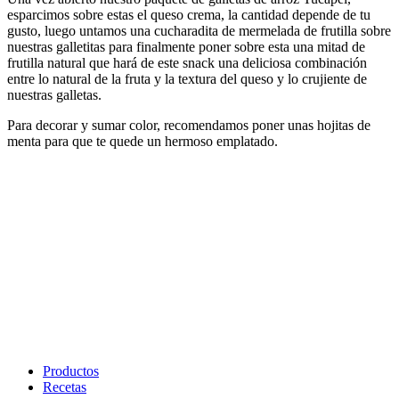
esparcimos sobre estas el queso crema, la cantidad depende de tu
gusto, luego untamos una cucharadita de mermelada de frutilla sobre
nuestras galletitas para finalmente poner sobre esta una mitad de
frutilla natural que hará de este snack una deliciosa combinación
entre lo natural de la fruta y la textura del queso y lo crujiente de
nuestras galletas.​​​​‌ ‍ ​‍​‍‌‍ ‌ ​‍‌‍‍‌‌‍‌ ‌‍‍‌‌‍ ‍​‍​‍​ ‍‍​‍​‍‌ ​ ‌‍​‌‌‍ ‍‌‍‍‌‌ ‌​‌ ‍‌​‍ ‍‌‍‍‌‌‍ ​‍​‍​‍ ​​‍​‍‌‍‍​‌ ​‍‌‍‌‌‌‍‌‍​‍​‍​ ‍‍​‍​‍‌‍‍​‌ ‌​‌ ‌​‌ ​​‌ ​ ​ ‍‍​‍ ​‍ ‌ ‌​‌ ‌‌‌‍​ ‌‍​‌‌ ​​‌‍‌‌‌‍ ​​‍ ‍‌ ​ ‌‍​‌‌‍ ‍‌‍‍‌‌ ‌​‌ ‍‌​‍ ‍‌ ​ ‌ ‌​‌ ‌‌‌‍‌​‌‍‍‌‌‍ ​‍ ‌‍‍‌‌‍ ‍‌ ‌​‌‍‌‌‌‍ ‍‌ ‌​​‍ ‌‍‌‌‌‍‌​‌‍‍‌‌ ‌​​‍ ‌‍ ‌‌‍ ‌‍‌​‌‍‌‌​ ‌‌ ​​‌ ​‍‌‍‌‌‌ ​ ‌‍‌‌‌‍ ‍‌ ‌​‌‍​‌‌ ‌​‌‍‍‌‌‍ ‌‍ ‍​ ‍ ‌‍‍‌‌‍‌​​ ‌‌ ​‍‌‍‌‌‌‍​ ‌‍‍‌‌ ​​‌‍‌‌​‍ ‌​ ‌ ​ ‍​​ ‍​​ ‌​​ ‍ ‌ ‌​‌ ‍‌‌ ​​‌‍‌‌​ ‌‌ ​‍‌‍‌‌‌‍​ ‌‍‍‌‌ ​​‌‍‌‌​ ‍ ‌ ​​‌‍​‌‌ ‌​‌‍‍​​ ‌‌‍‍‌‌‍ ‍‌ ​ ‌ ‌​‌ ​‍‌ ‌‌‌‍​ ‌ ‌​‌‍‍‌‌‍ ‌‍ ‍‌ ​ ​‍‌‌​ ‌‌‌​​‍‌‌ ‌‍‍ ‌‍‌‌‌ ‍‌​‍‌‌​ ​ ‌​‌​​‍‌‌​ ​ ‌​‌​​‍‌‌​ ​‍​ ​‍‌‍‌​‌‍‌‍‌‍​‍‌‍​‌‌‍‌‍‌‍‌‍‌‍‌‍​ ​‍​ ​‌​ ‍‌‌‍‌​​ ‌​​‍‌‌​ ​‍​ ​‍​‍‌‌​ ‌‌‌​‌​​‍ ‍‌‍​ ‌‍‍​‌‍‍‌‌‍ ​‌‍‌​‌ ​‍‌‍‌‌‌‍ ‍​‍‌‌​ ‌‌‌​​‍‌‌ ‌‍‍ ‌‍‌‌‌ ‍‌​‍‌‌​ ​ ‌​‌​​‍‌‌​ ​ ‌​‌​​‍‌‌​ ​‍​ ​‍‌‍​ ​ ​ ​ ‌ ‌‍‌‍​ ‌ ‌‍‌‍​ ​‌​ ‌​​ ​​‌‍‌‌​ ‌ ​ ​‍​‍‌‌​ ​‍​ ​‍​‍‌‌​ ‌‌‌​‌​​‍ ‍‌ ‌​‌‍‌‌‌ ‍​‌ ‌​​ ‌‍​‍‌‍​‌‌ ​ ‌‍‌‌‌‌‌‌‌ ​‍‌‍ ​​ ‌‌‍‍​‌ ‌​‌ ‌​‌ ​​‌ ​ ​‍‌‌​ ​ ‌​​‌​‍‌‌​ ​‍‌​‌‍​‍‌‌​ ​‍‌​‌‍‌ ‌​‌ ‌‌‌‍​ ‌‍​‌‌ ​​‌‍‌‌‌‍ ​​‍ ‍‌ ​ ‌‍​‌‌‍ ‍‌‍‍‌‌ ‌​‌ ‍‌​‍ ‍‌ ​ ‌ ‌​‌ ‌‌‌‍‌​‌‍‍‌‌‍ ​‍‌‍‌‍‍‌‌‍‌​​ ‌‌ ​‍‌‍‌‌‌‍​ ‌‍‍‌‌ ​​‌‍‌‌​‍ ‌​ ‌ ​ ‍​​ ‍​​ ‌​​‍‌‍‌ ‌​‌ ‍‌‌ ​​‌‍‌‌​ ‌‌ ​‍‌‍‌‌‌‍​ ‌‍‍‌‌ ​​‌‍‌‌​‍‌‍‌ ​​‌‍​‌‌ ‌​‌‍‍​​ ‌‌‍‍‌‌‍ ‍‌ ​ ‌ ‌​‌ ​‍‌ ‌‌‌‍​ ‌ ‌​‌‍‍‌‌‍ ‌‍ ‍‌ ​ ​‍‌‌​ ‌‌‌​​‍‌‌ ‌‍‍ ‌‍‌‌‌ ‍‌​‍‌‌​ ​ ‌​‌​​‍‌‌​ ​ ‌​‌​​‍‌‌​ ​‍​ ​‍‌‍‌​‌‍‌‍‌‍​‍‌‍​‌‌‍‌‍‌‍‌‍‌‍‌‍​ ​‍​ ​‌​ ‍‌‌‍‌​​ ‌​​‍‌‌​ ​‍​ ​‍​‍‌‌​ ‌‌‌​‌​​‍ ‍‌‍​ ‌‍‍​‌‍‍‌‌‍ ​‌‍‌​‌ ​‍‌‍‌‌‌‍ ‍​‍‌‌​ ‌‌‌​​‍‌‌ ‌‍‍ ‌‍‌‌‌ ‍‌​‍‌‌​ ​ ‌​‌​​‍‌‌​ ​ ‌​‌​​‍‌‌​ ​‍​ ​‍‌‍​ ​ ​ ​ ‌ ‌‍‌‍​ ‌ ‌‍‌‍​ ​‌​ ‌​​ ​​‌‍‌‌​ ‌ ​ ​‍​‍‌‌​ ​‍​ ​‍​‍‌‌​ ‌‌‌​‌​​‍ ‍‌ ‌​‌‍‌‌‌ ‍​‌ ‌​​‍‌‍‌ ​​‌‍‌‌‌ ​‍‌ ​ ‌ ​​‌‍‌‌‌‍​ ‌ ‌​‌‍‍‌‌ ‌‍‌‍‌‌​ ‌‌ ​​‌ ‌‌‌‍​‍‌‍ ​‌‍‍‌‌ ​ ‌‍‍​‌‍‌‌‌‍‌​​‍​‍‌ ‌
Para decorar y sumar color, recomendamos poner unas hojitas de
menta para que te quede un hermoso emplatado.​​​​‌ ‍ ​‍​‍‌‍ ‌ ​‍‌‍‍‌‌‍‌ ‌‍‍‌‌‍ ‍​‍​‍​ ‍‍​‍​‍‌ ​ ‌‍​‌‌‍ ‍‌‍‍‌‌ ‌​‌ ‍‌​‍ ‍‌‍‍‌‌‍ ​‍​‍​‍ ​​‍​‍‌‍‍​‌ ​‍‌‍‌‌‌‍‌‍​‍​‍​ ‍‍​‍​‍‌‍‍​‌ ‌​‌ ‌​‌ ​​‌ ​ ​ ‍‍​‍ ​‍ ‌ ‌​‌ ‌‌‌‍​ ‌‍​‌‌ ​​‌‍‌‌‌‍ ​​‍ ‍‌ ​ ‌‍​‌‌‍ ‍‌‍‍‌‌ ‌​‌ ‍‌​‍ ‍‌ ​ ‌ ‌​‌ ‌‌‌‍‌​‌‍‍‌‌‍ ​‍ ‌‍‍‌‌‍ ‍‌ ‌​‌‍‌‌‌‍ ‍‌ ‌​​‍ ‌‍‌‌‌‍‌​‌‍‍‌‌ ‌​​‍ ‌‍ ‌‌‍ ‌‍‌​‌‍‌‌​ ‌‌ ​​‌ ​‍‌‍‌‌‌ ​ ‌‍‌‌‌‍ ‍‌ ‌​‌‍​‌‌ ‌​‌‍‍‌‌‍ ‌‍ ‍​ ‍ ‌‍‍‌‌‍‌​​ ‌‌ ​‍‌‍‌‌‌‍​ ‌‍‍‌‌ ​​‌‍‌‌​‍ ‌​ ‌ ​ ‍​​ ‍​​ ‌​​ ‍ ‌ ‌​‌ ‍‌‌ ​​‌‍‌‌​ ‌‌ ​‍‌‍‌‌‌‍​ ‌‍‍‌‌ ​​‌‍‌‌​ ‍ ‌ ​​‌‍​‌‌ ‌​‌‍‍​​ ‌‌‍‍‌‌‍ ‍‌ ​ ‌ ‌​‌ ​‍‌ ‌‌‌‍​ ‌ ‌​‌‍‍‌‌‍ ‌‍ ‍‌ ​ ​‍‌‌​ ‌‌‌​​‍‌‌ ‌‍‍ ‌‍‌‌‌ ‍‌​‍‌‌​ ​ ‌​‌​​‍‌‌​ ​ ‌​‌​​‍‌‌​ ​‍​ ​‍​ ‍​​ ‌‌‌‍​‍​ ​​​ ‌​​ ​ ‌‍‌‍‌‍​‍​ ‍‌‌‍​‍‌‍​‌​ ‌‍​‍‌‌​ ​‍​ ​‍​‍‌‌​ ‌‌‌​‌​​‍ ‍‌‍​ ‌‍‍​‌‍‍‌‌‍ ​‌‍‌​‌ ​‍‌‍‌‌‌‍ ‍​‍‌‌​ ‌‌‌​​‍‌‌ ‌‍‍ ‌‍‌‌‌ ‍‌​‍‌‌​ ​ ‌​‌​​‍‌‌​ ​ ‌​‌​​‍‌‌​ ​‍​ ​‍​ ​‌​ ‍‌​ ‌​​ ‌​​ ‍​​ ​‌‌‍​‍​ ​‌‌‍​‌​ ​ ​ ‌ ​ ‌‍​‍‌‌​ ​‍​ ​‍​‍‌‌​ ‌‌‌​‌​​‍ ‍‌ ‌​‌‍‌‌‌ ‍​‌ ‌​​ ‌‍​‍‌‍​‌‌ ​ ‌‍‌‌‌‌‌‌‌ ​‍‌‍ ​​ ‌‌‍‍​‌ ‌​‌ ‌​‌ ​​‌ ​ ​‍‌‌​ ​ ‌​​‌​‍‌‌​ ​‍‌​‌‍​‍‌‌​ ​‍‌​‌‍‌ ‌​‌ ‌‌‌‍​ ‌‍​‌‌ ​​‌‍‌‌‌‍ ​​‍ ‍‌ ​ ‌‍​‌‌‍ ‍‌‍‍‌‌ ‌​‌ ‍‌​‍ ‍‌ ​ ‌ ‌​‌ ‌‌‌‍‌​‌‍‍‌‌‍ ​‍‌‍‌‍‍‌‌‍‌​​ ‌‌ ​‍‌‍‌‌‌‍​ ‌‍‍‌‌ ​​‌‍‌‌​‍ ‌​ ‌ ​ ‍​​ ‍​​ ‌​​‍‌‍‌ ‌​‌ ‍‌‌ ​​‌‍‌‌​ ‌‌ ​‍‌‍‌‌‌‍​ ‌‍‍‌‌ ​​‌‍‌‌​‍‌‍‌ ​​‌‍​‌‌ ‌​‌‍‍​​ ‌‌‍‍‌‌‍ ‍‌ ​ ‌ ‌​‌ ​‍‌ ‌‌‌‍​ ‌ ‌​‌‍‍‌‌‍ ‌‍ ‍‌ ​ ​‍‌‌​ ‌‌‌​​‍‌‌ ‌‍‍ ‌‍‌‌‌ ‍‌​‍‌‌​ ​ ‌​‌​​‍‌‌​ ​ ‌​‌​​‍‌‌​ ​‍​ ​‍​ ‍​​ ‌‌‌‍​‍​ ​​​ ‌​​ ​ ‌‍‌‍‌‍​‍​ ‍‌‌‍​‍‌‍​‌​ ‌‍​‍‌‌​ ​‍​ ​‍​‍‌‌​ ‌‌‌​‌​​‍ ‍‌‍​ ‌‍‍​‌‍‍‌‌‍ ​‌‍‌​‌ ​‍‌‍‌‌‌‍ ‍​‍‌‌​ ‌‌‌​​‍‌‌ ‌‍‍ ‌‍‌‌‌ ‍‌​‍‌‌​ ​ ‌​‌​​‍‌‌​ ​ ‌​‌​​‍‌‌​ ​‍​ ​‍​ ​‌​ ‍‌​ ‌​​ ‌​​ ‍​​ ​‌‌‍​‍​ ​‌‌‍​‌​ ​ ​ ‌ ​ ‌‍​‍‌‌​ ​‍​ ​‍​‍‌‌​ ‌‌‌​‌​​‍ ‍‌ ‌​‌‍‌‌‌ ‍​‌ ‌​​‍‌‍‌ ​​‌‍‌‌‌ ​‍‌ ​ ‌ ​​‌‍‌‌‌‍​ ‌ ‌​‌‍‍‌‌ ‌‍‌‍‌‌​ ‌‌ ​​‌ ‌‌‌‍​‍‌‍ ​‌‍‍‌‌ ​ ‌‍‍​‌‍‌‌‌‍‌​​‍​‍‌ ‌
Productos
Recetas