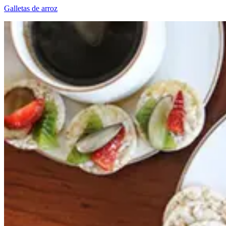
Galletas de arroz​​​​‌ ‍ ​‍​‍‌‍ ‌ ​‍‌‍‍‌‌‍‌ ‌‍‍‌‌‍ ‍​‍​‍​ ‍‍​‍​‍‌ ​ ‌‍​‌‌‍ ‍‌‍‍‌‌ ‌​‌ ‍‌​‍ ‍‌‍‍‌‌‍ ​‍​‍​‍ ​​‍​‍‌‍‍​‌ ​‍‌‍‌‌‌‍‌‍​‍​‍​ ‍‍​‍​‍‌‍‍​‌ ‌​‌ ‌​‌ ​​‌ ​ ​ ‍‍​‍ ​‍ ‌ ‌​‌ ‌‌‌‍​ ‌‍​‌‌ ​​‌‍‌‌‌‍ ​​‍ ‍‌ ​ ‌‍​‌‌‍ ‍‌‍‍‌‌ ‌​‌ ‍‌​‍ ‍‌ ​ ‌ ‌​‌ ‌‌‌‍‌​‌‍‍‌‌‍ ​‍ ‌‍‍‌‌‍ ‍‌ ‌​‌‍‌‌‌‍ ‍‌ ‌​​‍ ‌‍‌‌‌‍‌​‌‍‍‌‌ ‌​​‍ ‌‍ ‌‌‍ ‌‍‌​‌‍‌‌​ ‌‌ ​​‌ ​‍‌‍‌‌‌ ​ ‌‍‌‌‌‍ ‍‌ ‌​‌‍​‌‌ ‌​‌‍‍‌‌‍ ‌‍ ‍​ ‍ ‌‍‍‌‌‍‌​​ ‌‌‍​‌‌‍​‍‌‍​‍​ ​‍‌‍‌​‌‍​‌​ ‌​​ ​‌​‍ ‌​ ‌​​ ‌‍​ ​​‌‍‌​​‍ ‌​ ‌​​ ‍‌​ ​‌​ ‍​​‍ ‌​ ‍​‌‍‌‍​ ‌‍​ ‌‌​‍ ‌​ ​‌‌‍‌‍​ ​‍​ ‌ ‌‍‌‌‌‍‌‍​ ​ ‌‍‌​​ ‌‌​ ​​‌‍‌‍​ ‌‍​ ‍ ‌ ‌​‌ ‍‌‌ ​​‌‍‌‌​ ‌‌ ​​‌ ​‍‌‍ ‌‍‌​‌ ‌‌‌‍​ ‌ ‌​‌​​ ‌‍​‌‌ ‌​‌‍‌‌‌‍‌ ‌‍ ‌ ​‍‌ ‍‌​ ‍ ‌ ​​‌‍​‌‌ ‌​‌‍‍​​ ‌‌ ‌​‌‍‍‌‌ ‌​‌‍ ​‌‍‌‌​ ‌‍​‍‌‍​‌‌ ​ ‌‍‌‌‌‌‌‌‌ ​‍‌‍ ​​ ‌‌‍‍​‌ ‌​‌ ‌​‌ ​​‌ ​ ​‍‌‌​ ​ ‌​​‌​‍‌‌​ ​‍‌​‌‍​‍‌‌​ ​‍‌​‌‍‌ ‌​‌ ‌‌‌‍​ ‌‍​‌‌ ​​‌‍‌‌‌‍ ​​‍ ‍‌ ​ ‌‍​‌‌‍ ‍‌‍‍‌‌ ‌​‌ ‍‌​‍ ‍‌ ​ ‌ ‌​‌ ‌‌‌‍‌​‌‍‍‌‌‍ ​‍‌‍‌‍‍‌‌‍‌​​ ‌‌‍​‌‌‍​‍‌‍​‍​ ​‍‌‍‌​‌‍​‌​ ‌​​ ​‌​‍ ‌​ ‌​​ ‌‍​ ​​‌‍‌​​‍ ‌​ ‌​​ ‍‌​ ​‌​ ‍​​‍ ‌​ ‍​‌‍‌‍​ ‌‍​ ‌‌​‍ ‌​ ​‌‌‍‌‍​ ​‍​ ‌ ‌‍‌‌‌‍‌‍​ ​ ‌‍‌​​ ‌‌​ ​​‌‍‌‍​ ‌‍​‍‌‍‌ ‌​‌ ‍‌‌ ​​‌‍‌‌​ ‌‌ ​​‌ ​‍‌‍ ‌‍‌​‌ ‌‌‌‍​ ‌ ‌​‌​​ ‌‍​‌‌ ‌​‌‍‌‌‌‍‌ ‌‍ ‌ ​‍‌ ‍‌​‍‌‍‌ ​​‌‍​‌‌ ‌​‌‍‍​​ ‌‌ ‌​‌‍‍‌‌ ‌​‌‍ ​‌‍‌‌​‍‌‍‌ ​​‌‍‌‌‌ ​‍‌ ​ ‌ ​​‌‍‌‌‌‍​ ‌ ‌​‌‍‍‌‌ ‌‍‌‍‌‌​ ‌‌ ​​‌ ‌‌‌‍​‍‌‍ ​‌‍‍‌‌ ​ ‌‍‍​‌‍‌‌‌‍‌​​‍​‍‌ ‌