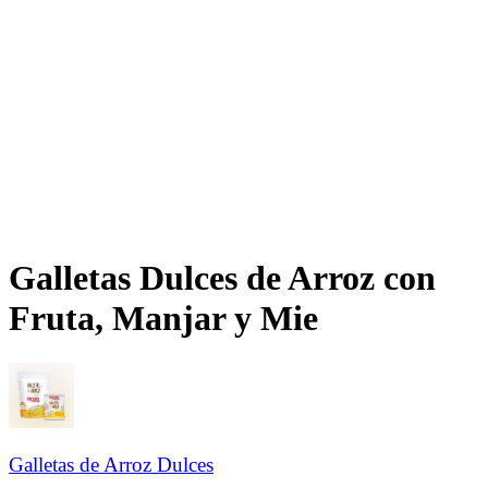
Galletas Dulces de Arroz con
Fruta, Manjar y Mie​​​​‌ ‍ ​‍​‍‌‍ ‌ ​‍‌‍‍‌‌‍‌ ‌‍‍‌‌‍ ‍​‍​‍​ ‍‍​‍​‍‌ ​ ‌‍​‌‌‍ ‍‌‍‍‌‌ ‌​‌ ‍‌​‍ ‍‌‍‍‌‌‍ ​‍​‍​‍ ​​‍​‍‌‍‍​‌ ​‍‌‍‌‌‌‍‌‍​‍​‍​ ‍‍​‍​‍‌‍‍​‌ ‌​‌ ‌​‌ ​​‌ ​ ​ ‍‍​‍ ​‍ ‌ ‌​‌ ‌‌‌‍​ ‌‍​‌‌ ​​‌‍‌‌‌‍ ​​‍ ‍‌ ​ ‌‍​‌‌‍ ‍‌‍‍‌‌ ‌​‌ ‍‌​‍ ‍‌ ​ ‌ ‌​‌ ‌‌‌‍‌​‌‍‍‌‌‍ ​‍ ‌‍‍‌‌‍ ‍‌ ‌​‌‍‌‌‌‍ ‍‌ ‌​​‍ ‌‍‌‌‌‍‌​‌‍‍‌‌ ‌​​‍ ‌‍ ‌‌‍ ‌‍‌​‌‍‌‌​ ‌‌ ​​‌ ​‍‌‍‌‌‌ ​ ‌‍‌‌‌‍ ‍‌ ‌​‌‍​‌‌ ‌​‌‍‍‌‌‍ ‌‍ ‍​ ‍ ‌‍‍‌‌‍‌​​ ‌‌ ​‍‌‍‌‌‌‍​ ‌‍‍‌‌ ​​‌‍‌‌​‍ ‌​ ‌ ​ ‍‌​ ​‍​ ‍​​ ‍ ‌ ‌​‌ ‍‌‌ ​​‌‍‌‌​ ‌‌ ​‍‌‍‌‌‌‍​ ‌‍‍‌‌ ​​‌‍‌‌​ ‍ ‌ ​​‌‍​‌‌ ‌​‌‍‍​​ ‌‌ ‌​‌‍‍‌‌ ‌​‌‍ ​‌‍‌‌​ ‌‍​‍‌‍​‌‌ ​ ‌‍‌‌‌‌‌‌‌ ​‍‌‍ ​​ ‌‌‍‍​‌ ‌​‌ ‌​‌ ​​‌ ​ ​‍‌‌​ ​ ‌​​‌​‍‌‌​ ​‍‌​‌‍​‍‌‌​ ​‍‌​‌‍‌ ‌​‌ ‌‌‌‍​ ‌‍​‌‌ ​​‌‍‌‌‌‍ ​​‍ ‍‌ ​ ‌‍​‌‌‍ ‍‌‍‍‌‌ ‌​‌ ‍‌​‍ ‍‌ ​ ‌ ‌​‌ ‌‌‌‍‌​‌‍‍‌‌‍ ​‍‌‍‌‍‍‌‌‍‌​​ ‌‌ ​‍‌‍‌‌‌‍​ ‌‍‍‌‌ ​​‌‍‌‌​‍ ‌​ ‌ ​ ‍‌​ ​‍​ ‍​​‍‌‍‌ ‌​‌ ‍‌‌ ​​‌‍‌‌​ ‌‌ ​‍‌‍‌‌‌‍​ ‌‍‍‌‌ ​​‌‍‌‌​‍‌‍‌ ​​‌‍​‌‌ ‌​‌‍‍​​ ‌‌ ‌​‌‍‍‌‌ ‌​‌‍ ​‌‍‌‌​‍‌‍‌ ​​‌‍‌‌‌ ​‍‌ ​ ‌ ​​‌‍‌‌‌‍​ ‌ ‌​‌‍‍‌‌ ‌‍‌‍‌‌​ ‌‌ ​​‌ ‌‌‌‍​‍‌‍ ​‌‍‍‌‌ ​ ‌‍‍​‌‍‌‌‌‍‌​​‍​‍‌ ‌
Galletas de Arroz Dulces​​​​‌ ‍ ​‍​‍‌‍ ‌ ​‍‌‍‍‌‌‍‌ ‌‍‍‌‌‍ ‍​‍​‍​ ‍‍​‍​‍‌ ​ ‌‍​‌‌‍ ‍‌‍‍‌‌ ‌​‌ ‍‌​‍ ‍‌‍‍‌‌‍ ​‍​‍​‍ ​​‍​‍‌‍‍​‌ ​‍‌‍‌‌‌‍‌‍​‍​‍​ ‍‍​‍​‍‌‍‍​‌ ‌​‌ ‌​‌ ​​‌ ​ ​ ‍‍​‍ ​‍ ‌ ‌​‌ ‌‌‌‍​ ‌‍​‌‌ ​​‌‍‌‌‌‍ ​​‍ ‍‌ ​ ‌‍​‌‌‍ ‍‌‍‍‌‌ ‌​‌ ‍‌​‍ ‍‌ ​ ‌ ‌​‌ ‌‌‌‍‌​‌‍‍‌‌‍ ​‍ ‌‍‍‌‌‍ ‍‌ ‌​‌‍‌‌‌‍ ‍‌ ‌​​‍ ‌‍‌‌‌‍‌​‌‍‍‌‌ ‌​​‍ ‌‍ ‌‌‍ ‌‍‌​‌‍‌‌​ ‌‌ ​​‌ ​‍‌‍‌‌‌ ​ ‌‍‌‌‌‍ ‍‌ ‌​‌‍​‌‌ ‌​‌‍‍‌‌‍ ‌‍ ‍​ ‍ ‌‍‍‌‌‍‌​​ ‌​ ‍‌​ ‌ ‌‍​ ‌‍‌‌​ ​‌​ ‍‌​ ​‌​ ​ ​‍ ‌​ ​‌​ ‌​‌‍‌‌​ ‍‌​‍ ‌​ ‌​​ ​ ‌‍​‍​ ‌‍​‍ ‌​ ‍​‌‍‌‍​ ​‌​ ‍​​‍ ‌‌‍​‌​ ​‍​ ‌‌​ ‌ ‌‍​‌​ ‌ ‌‍‌​​ ‌‍​ ​‍​ ​‍‌‍​‌‌‍​‌​ ‍ ‌ ‌​‌ ‍‌‌ ​​‌‍‌‌​ ‌‌ ​​‌ ​‍‌‍ ‌‍‌​‌ ‌‌‌‍​ ‌ ‌​​ ‍ ‌ ​​‌‍​‌‌ ‌​‌‍‍​​ ‌‌ ‌​‌‍‍‌‌ ‌​‌‍ ​‌‍‌‌​ ‌‍​‍‌‍​‌‌ ​ ‌‍‌‌‌‌‌‌‌ ​‍‌‍ ​​ ‌‌‍‍​‌ ‌​‌ ‌​‌ ​​‌ ​ ​‍‌‌​ ​ ‌​​‌​‍‌‌​ ​‍‌​‌‍​‍‌‌​ ​‍‌​‌‍‌ ‌​‌ ‌‌‌‍​ ‌‍​‌‌ ​​‌‍‌‌‌‍ ​​‍ ‍‌ ​ ‌‍​‌‌‍ ‍‌‍‍‌‌ ‌​‌ ‍‌​‍ ‍‌ ​ ‌ ‌​‌ ‌‌‌‍‌​‌‍‍‌‌‍ ​‍‌‍‌‍‍‌‌‍‌​​ ‌​ ‍‌​ ‌ ‌‍​ ‌‍‌‌​ ​‌​ ‍‌​ ​‌​ ​ ​‍ ‌​ ​‌​ ‌​‌‍‌‌​ ‍‌​‍ ‌​ ‌​​ ​ ‌‍​‍​ ‌‍​‍ ‌​ ‍​‌‍‌‍​ ​‌​ ‍​​‍ ‌‌‍​‌​ ​‍​ ‌‌​ ‌ ‌‍​‌​ ‌ ‌‍‌​​ ‌‍​ ​‍​ ​‍‌‍​‌‌‍​‌​‍‌‍‌ ‌​‌ ‍‌‌ ​​‌‍‌‌​ ‌‌ ​​‌ ​‍‌‍ ‌‍‌​‌ ‌‌‌‍​ ‌ ‌​​‍‌‍‌ ​​‌‍​‌‌ ‌​‌‍‍​​ ‌‌ ‌​‌‍‍‌‌ ‌​‌‍ ​‌‍‌‌​‍‌‍‌ ​​‌‍‌‌‌ ​‍‌ ​ ‌ ​​‌‍‌‌‌‍​ ‌ ‌​‌‍‍‌‌ ‌‍‌‍‌‌​ ‌‌ ​​‌ ‌‌‌‍​‍‌‍ ​‌‍‍‌‌ ​ ‌‍‍​‌‍‌‌‌‍‌​​‍​‍‌ ‌