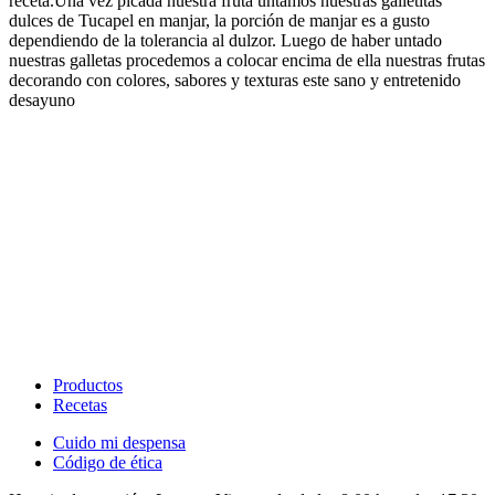
receta.Una vez picada nuestra fruta untamos nuestras galletitas
dulces de Tucapel en manjar, la porción de manjar es a gusto
dependiendo de la tolerancia al dulzor. Luego de haber untado
nuestras galletas procedemos a colocar encima de ella nuestras frutas
decorando con colores, sabores y texturas este sano y entretenido
desayuno​​​​‌ ‍ ​‍​‍‌‍ ‌ ​‍‌‍‍‌‌‍‌ ‌‍‍‌‌‍ ‍​‍​‍​ ‍‍​‍​‍‌ ​ ‌‍​‌‌‍ ‍‌‍‍‌‌ ‌​‌ ‍‌​‍ ‍‌‍‍‌‌‍ ​‍​‍​‍ ​​‍​‍‌‍‍​‌ ​‍‌‍‌‌‌‍‌‍​‍​‍​ ‍‍​‍​‍‌‍‍​‌ ‌​‌ ‌​‌ ​​‌ ​ ​ ‍‍​‍ ​‍ ‌ ‌​‌ ‌‌‌‍​ ‌‍​‌‌ ​​‌‍‌‌‌‍ ​​‍ ‍‌ ​ ‌‍​‌‌‍ ‍‌‍‍‌‌ ‌​‌ ‍‌​‍ ‍‌ ​ ‌ ‌​‌ ‌‌‌‍‌​‌‍‍‌‌‍ ​‍ ‌‍‍‌‌‍ ‍‌ ‌​‌‍‌‌‌‍ ‍‌ ‌​​‍ ‌‍‌‌‌‍‌​‌‍‍‌‌ ‌​​‍ ‌‍ ‌‌‍ ‌‍‌​‌‍‌‌​ ‌‌ ​​‌ ​‍‌‍‌‌‌ ​ ‌‍‌‌‌‍ ‍‌ ‌​‌‍​‌‌ ‌​‌‍‍‌‌‍ ‌‍ ‍​ ‍ ‌‍‍‌‌‍‌​​ ‌‌ ​‍‌‍‌‌‌‍​ ‌‍‍‌‌ ​​‌‍‌‌​‍ ‌​ ‌ ​ ‍‌​ ​‍​ ‍​​ ‍ ‌ ‌​‌ ‍‌‌ ​​‌‍‌‌​ ‌‌ ​‍‌‍‌‌‌‍​ ‌‍‍‌‌ ​​‌‍‌‌​ ‍ ‌ ​​‌‍​‌‌ ‌​‌‍‍​​ ‌‌‍‍‌‌‍ ‍‌ ​ ‌ ‌​‌ ​‍‌ ‌‌‌‍​ ‌ ‌​‌‍‍‌‌‍ ‌‍ ‍‌ ​ ​‍‌‌​ ‌‌‌​​‍‌‌ ‌‍‍ ‌‍‌‌‌ ‍‌​‍‌‌​ ​ ‌​‌​​‍‌‌​ ​ ‌​‌​​‍‌‌​ ​‍​ ​‍​ ​​‌‍​ ‌‍​ ‌‍​‌​ ‌ ​ ​‌​ ‍‌‌‍​ ​ ​‍​ ‌‌​ ‍​​ ​ ​‍‌‌​ ​‍​ ​‍​‍‌‌​ ‌‌‌​‌​​‍ ‍‌‍​ ‌‍‍​‌‍‍‌‌‍ ​‌‍‌​‌ ​‍‌‍‌‌‌‍ ‍​‍‌‌​ ‌‌‌​​‍‌‌ ‌‍‍ ‌‍‌‌‌ ‍‌​‍‌‌​ ​ ‌​‌​​‍‌‌​ ​ ‌​‌​​‍‌‌​ ​‍​ ​‍‌‍‌‌​ ​‍‌‍‌‍​ ​‍​ ​‌‌‍​ ‌‍‌​​ ​ ‌‍‌‍‌‍‌‌‌‍​‍‌‍‌‌​‍‌‌​ ​‍​ ​‍​‍‌‌​ ‌‌‌​‌​​‍ ‍‌ ‌​‌‍‌‌‌ ‍​‌ ‌​​ ‌‍​‍‌‍​‌‌ ​ ‌‍‌‌‌‌‌‌‌ ​‍‌‍ ​​ ‌‌‍‍​‌ ‌​‌ ‌​‌ ​​‌ ​ ​‍‌‌​ ​ ‌​​‌​‍‌‌​ ​‍‌​‌‍​‍‌‌​ ​‍‌​‌‍‌ ‌​‌ ‌‌‌‍​ ‌‍​‌‌ ​​‌‍‌‌‌‍ ​​‍ ‍‌ ​ ‌‍​‌‌‍ ‍‌‍‍‌‌ ‌​‌ ‍‌​‍ ‍‌ ​ ‌ ‌​‌ ‌‌‌‍‌​‌‍‍‌‌‍ ​‍‌‍‌‍‍‌‌‍‌​​ ‌‌ ​‍‌‍‌‌‌‍​ ‌‍‍‌‌ ​​‌‍‌‌​‍ ‌​ ‌ ​ ‍‌​ ​‍​ ‍​​‍‌‍‌ ‌​‌ ‍‌‌ ​​‌‍‌‌​ ‌‌ ​‍‌‍‌‌‌‍​ ‌‍‍‌‌ ​​‌‍‌‌​‍‌‍‌ ​​‌‍​‌‌ ‌​‌‍‍​​ ‌‌‍‍‌‌‍ ‍‌ ​ ‌ ‌​‌ ​‍‌ ‌‌‌‍​ ‌ ‌​‌‍‍‌‌‍ ‌‍ ‍‌ ​ ​‍‌‌​ ‌‌‌​​‍‌‌ ‌‍‍ ‌‍‌‌‌ ‍‌​‍‌‌​ ​ ‌​‌​​‍‌‌​ ​ ‌​‌​​‍‌‌​ ​‍​ ​‍​ ​​‌‍​ ‌‍​ ‌‍​‌​ ‌ ​ ​‌​ ‍‌‌‍​ ​ ​‍​ ‌‌​ ‍​​ ​ ​‍‌‌​ ​‍​ ​‍​‍‌‌​ ‌‌‌​‌​​‍ ‍‌‍​ ‌‍‍​‌‍‍‌‌‍ ​‌‍‌​‌ ​‍‌‍‌‌‌‍ ‍​‍‌‌​ ‌‌‌​​‍‌‌ ‌‍‍ ‌‍‌‌‌ ‍‌​‍‌‌​ ​ ‌​‌​​‍‌‌​ ​ ‌​‌​​‍‌‌​ ​‍​ ​‍‌‍‌‌​ ​‍‌‍‌‍​ ​‍​ ​‌‌‍​ ‌‍‌​​ ​ ‌‍‌‍‌‍‌‌‌‍​‍‌‍‌‌​‍‌‌​ ​‍​ ​‍​‍‌‌​ ‌‌‌​‌​​‍ ‍‌ ‌​‌‍‌‌‌ ‍​‌ ‌​​‍‌‍‌ ​​‌‍‌‌‌ ​‍‌ ​ ‌ ​​‌‍‌‌‌‍​ ‌ ‌​‌‍‍‌‌ ‌‍‌‍‌‌​ ‌‌ ​​‌ ‌‌‌‍​‍‌‍ ​‌‍‍‌‌ ​ ‌‍‍​‌‍‌‌‌‍‌​​‍​‍‌ ‌
Productos
Recetas
Cuido mi despensa
Código de ética