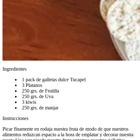
Ingredientes
1 pack de galletas dulce Tucapel​​​​‌ ‍ ​‍​‍‌‍ ‌ ​‍‌‍‍‌‌‍‌ ‌‍‍‌‌‍ ‍​‍​‍​ ‍‍​‍​‍‌ ​ ‌‍​‌‌‍ ‍‌‍‍‌‌ ‌​‌ ‍‌​‍ ‍‌‍‍‌‌‍ ​‍​‍​‍ ​​‍​‍‌‍‍​‌ ​‍‌‍‌‌‌‍‌‍​‍​‍​ ‍‍​‍​‍‌‍‍​‌ ‌​‌ ‌​‌ ​​‌ ​ ​ ‍‍​‍ ​‍ ‌ ‌​‌ ‌‌‌‍​ ‌‍​‌‌ ​​‌‍‌‌‌‍ ​​‍ ‍‌ ​ ‌‍​‌‌‍ ‍‌‍‍‌‌ ‌​‌ ‍‌​‍ ‍‌ ​ ‌ ‌​‌ ‌‌‌‍‌​‌‍‍‌‌‍ ​‍ ‌‍‍‌‌‍ ‍‌ ‌​‌‍‌‌‌‍ ‍‌ ‌​​‍ ‌‍‌‌‌‍‌​‌‍‍‌‌ ‌​​‍ ‌‍ ‌‌‍ ‌‍‌​‌‍‌‌​ ‌‌ ​​‌ ​‍‌‍‌‌‌ ​ ‌‍‌‌‌‍ ‍‌ ‌​‌‍​‌‌ ‌​‌‍‍‌‌‍ ‌‍ ‍​ ‍ ‌‍‍‌‌‍‌​​ ‌‌ ​‍‌‍‌‌‌‍​ ‌‍‍‌‌ ​​‌‍‌‌​‍ ‌​ ‌ ​ ‍‌​ ​‍​ ‍​​ ‍ ‌ ‌​‌ ‍‌‌ ​​‌‍‌‌​ ‌‌ ​‍‌‍‌‌‌‍​ ‌‍‍‌‌ ​​‌‍‌‌​ ‍ ‌ ​​‌‍​‌‌ ‌​‌‍‍​​ ‌‌‍‍‌‌‍ ‍‌‍‌ ‌ ​‍‌‍‌‌‌‍‌​‌‍‍‌‌‍‌‌‌‍ ‍‌ ‌​‌ ​ ​‍‌‌​ ‌‌‌​​‍‌‌ ‌‍‍ ‌‍‌‌‌ ‍‌​‍‌‌​ ​ ‌​‌​​‍‌‌​ ​ ‌​‌​​‍‌‌​ ​‍​ ​‍​ ‌ ​ ​‌​ ‍‌​ ‌​​ ‌​‌‍​‍​ ‌‍​ ‌‍‌‍​‍‌‍‌​​ ​‌‌‍​ ​‍‌‌​ ​‍​ ​‍​‍‌‌​ ‌‌‌​‌​​‍ ‍‌‍​ ‌‍‍​‌‍‍‌‌‍ ​‌‍‌​‌ ​‍‌‍‌‌‌‍ ‍​‍‌‌​ ‌‌‌​​‍‌‌ ‌‍‍ ‌‍‌‌‌ ‍‌​‍‌‌​ ​ ‌​‌​​‍‌‌​ ​ ‌​‌​​‍‌‌​ ​‍​ ​‍​ ‍​​ ​‍​ ‌​​ ​‍​ ​​‌‍​‍‌‍‌​‌‍​‍​ ​​​ ‌‌​ ​‌​ ‌‌​‍‌‌​ ​‍​ ​‍​‍‌‌​ ‌‌‌​‌​​‍ ‍‌ ‌​‌‍‌‌‌ ‍​‌ ‌​​ ‌‍​‍‌‍​‌‌ ​ ‌‍‌‌‌‌‌‌‌ ​‍‌‍ ​​ ‌‌‍‍​‌ ‌​‌ ‌​‌ ​​‌ ​ ​‍‌‌​ ​ ‌​​‌​‍‌‌​ ​‍‌​‌‍​‍‌‌​ ​‍‌​‌‍‌ ‌​‌ ‌‌‌‍​ ‌‍​‌‌ ​​‌‍‌‌‌‍ ​​‍ ‍‌ ​ ‌‍​‌‌‍ ‍‌‍‍‌‌ ‌​‌ ‍‌​‍ ‍‌ ​ ‌ ‌​‌ ‌‌‌‍‌​‌‍‍‌‌‍ ​‍‌‍‌‍‍‌‌‍‌​​ ‌‌ ​‍‌‍‌‌‌‍​ ‌‍‍‌‌ ​​‌‍‌‌​‍ ‌​ ‌ ​ ‍‌​ ​‍​ ‍​​‍‌‍‌ ‌​‌ ‍‌‌ ​​‌‍‌‌​ ‌‌ ​‍‌‍‌‌‌‍​ ‌‍‍‌‌ ​​‌‍‌‌​‍‌‍‌ ​​‌‍​‌‌ ‌​‌‍‍​​ ‌‌‍‍‌‌‍ ‍‌‍‌ ‌ ​‍‌‍‌‌‌‍‌​‌‍‍‌‌‍‌‌‌‍ ‍‌ ‌​‌ ​ ​‍‌‌​ ‌‌‌​​‍‌‌ ‌‍‍ ‌‍‌‌‌ ‍‌​‍‌‌​ ​ ‌​‌​​‍‌‌​ ​ ‌​‌​​‍‌‌​ ​‍​ ​‍​ ‌ ​ ​‌​ ‍‌​ ‌​​ ‌​‌‍​‍​ ‌‍​ ‌‍‌‍​‍‌‍‌​​ ​‌‌‍​ ​‍‌‌​ ​‍​ ​‍​‍‌‌​ ‌‌‌​‌​​‍ ‍‌‍​ ‌‍‍​‌‍‍‌‌‍ ​‌‍‌​‌ ​‍‌‍‌‌‌‍ ‍​‍‌‌​ ‌‌‌​​‍‌‌ ‌‍‍ ‌‍‌‌‌ ‍‌​‍‌‌​ ​ ‌​‌​​‍‌‌​ ​ ‌​‌​​‍‌‌​ ​‍​ ​‍​ ‍​​ ​‍​ ‌​​ ​‍​ ​​‌‍​‍‌‍‌​‌‍​‍​ ​​​ ‌‌​ ​‌​ ‌‌​‍‌‌​ ​‍​ ​‍​‍‌‌​ ‌‌‌​‌​​‍ ‍‌ ‌​‌‍‌‌‌ ‍​‌ ‌​​‍‌‍‌ ​​‌‍‌‌‌ ​‍‌ ​ ‌ ​​‌‍‌‌‌‍​ ‌ ‌​‌‍‍‌‌ ‌‍‌‍‌‌​ ‌‌ ​​‌ ‌‌‌‍​‍‌‍ ​‌‍‍‌‌ ​ ‌‍‍​‌‍‌‌‌‍‌​​‍​‍‌ ‌
3 Platanos​​​​‌ ‍ ​‍​‍‌‍ ‌ ​‍‌‍‍‌‌‍‌ ‌‍‍‌‌‍ ‍​‍​‍​ ‍‍​‍​‍‌ ​ ‌‍​‌‌‍ ‍‌‍‍‌‌ ‌​‌ ‍‌​‍ ‍‌‍‍‌‌‍ ​‍​‍​‍ ​​‍​‍‌‍‍​‌ ​‍‌‍‌‌‌‍‌‍​‍​‍​ ‍‍​‍​‍‌‍‍​‌ ‌​‌ ‌​‌ ​​‌ ​ ​ ‍‍​‍ ​‍ ‌ ‌​‌ ‌‌‌‍​ ‌‍​‌‌ ​​‌‍‌‌‌‍ ​​‍ ‍‌ ​ ‌‍​‌‌‍ ‍‌‍‍‌‌ ‌​‌ ‍‌​‍ ‍‌ ​ ‌ ‌​‌ ‌‌‌‍‌​‌‍‍‌‌‍ ​‍ ‌‍‍‌‌‍ ‍‌ ‌​‌‍‌‌‌‍ ‍‌ ‌​​‍ ‌‍‌‌‌‍‌​‌‍‍‌‌ ‌​​‍ ‌‍ ‌‌‍ ‌‍‌​‌‍‌‌​ ‌‌ ​​‌ ​‍‌‍‌‌‌ ​ ‌‍‌‌‌‍ ‍‌ ‌​‌‍​‌‌ ‌​‌‍‍‌‌‍ ‌‍ ‍​ ‍ ‌‍‍‌‌‍‌​​ ‌‌ ​‍‌‍‌‌‌‍​ ‌‍‍‌‌ ​​‌‍‌‌​‍ ‌​ ‌ ​ ‍‌​ ​‍​ ‍​​ ‍ ‌ ‌​‌ ‍‌‌ ​​‌‍‌‌​ ‌‌ ​‍‌‍‌‌‌‍​ ‌‍‍‌‌ ​​‌‍‌‌​ ‍ ‌ ​​‌‍​‌‌ ‌​‌‍‍​​ ‌‌‍‍‌‌‍ ‍‌‍‌ ‌ ​‍‌‍‌‌‌‍‌​‌‍‍‌‌‍‌‌‌‍ ‍‌ ‌​‌ ​ ​‍‌‌​ ‌‌‌​​‍‌‌ ‌‍‍ ‌‍‌‌‌ ‍‌​‍‌‌​ ​ ‌​‌​​‍‌‌​ ​ ‌​‌​​‍‌‌​ ​‍​ ​‍‌‍‌‍​ ​​‌‍‌​‌‍​ ​ ​‌​ ​​​ ‌​​ ‌‍​ ​‌‌‍​‍​ ​ ​ ​‍​‍‌‌​ ​‍​ ​‍​‍‌‌​ ‌‌‌​‌​​‍ ‍‌‍​ ‌‍‍​‌‍‍‌‌‍ ​‌‍‌​‌ ​‍‌‍‌‌‌‍ ‍​‍‌‌​ ‌‌‌​​‍‌‌ ‌‍‍ ‌‍‌‌‌ ‍‌​‍‌‌​ ​ ‌​‌​​‍‌‌​ ​ ‌​‌​​‍‌‌​ ​‍​ ​‍​ ‌​​ ​‌​ ‌‌​ ‌‍‌‍​‌​ ​ ‌‍​ ​ ​‌​ ​‍​ ‌​‌‍​‌​ ‍‌​‍‌‌​ ​‍​ ​‍​‍‌‌​ ‌‌‌​‌​​‍ ‍‌ ‌​‌‍‌‌‌ ‍​‌ ‌​​ ‌‍​‍‌‍​‌‌ ​ ‌‍‌‌‌‌‌‌‌ ​‍‌‍ ​​ ‌‌‍‍​‌ ‌​‌ ‌​‌ ​​‌ ​ ​‍‌‌​ ​ ‌​​‌​‍‌‌​ ​‍‌​‌‍​‍‌‌​ ​‍‌​‌‍‌ ‌​‌ ‌‌‌‍​ ‌‍​‌‌ ​​‌‍‌‌‌‍ ​​‍ ‍‌ ​ ‌‍​‌‌‍ ‍‌‍‍‌‌ ‌​‌ ‍‌​‍ ‍‌ ​ ‌ ‌​‌ ‌‌‌‍‌​‌‍‍‌‌‍ ​‍‌‍‌‍‍‌‌‍‌​​ ‌‌ ​‍‌‍‌‌‌‍​ ‌‍‍‌‌ ​​‌‍‌‌​‍ ‌​ ‌ ​ ‍‌​ ​‍​ ‍​​‍‌‍‌ ‌​‌ ‍‌‌ ​​‌‍‌‌​ ‌‌ ​‍‌‍‌‌‌‍​ ‌‍‍‌‌ ​​‌‍‌‌​‍‌‍‌ ​​‌‍​‌‌ ‌​‌‍‍​​ ‌‌‍‍‌‌‍ ‍‌‍‌ ‌ ​‍‌‍‌‌‌‍‌​‌‍‍‌‌‍‌‌‌‍ ‍‌ ‌​‌ ​ ​‍‌‌​ ‌‌‌​​‍‌‌ ‌‍‍ ‌‍‌‌‌ ‍‌​‍‌‌​ ​ ‌​‌​​‍‌‌​ ​ ‌​‌​​‍‌‌​ ​‍​ ​‍‌‍‌‍​ ​​‌‍‌​‌‍​ ​ ​‌​ ​​​ ‌​​ ‌‍​ ​‌‌‍​‍​ ​ ​ ​‍​‍‌‌​ ​‍​ ​‍​‍‌‌​ ‌‌‌​‌​​‍ ‍‌‍​ ‌‍‍​‌‍‍‌‌‍ ​‌‍‌​‌ ​‍‌‍‌‌‌‍ ‍​‍‌‌​ ‌‌‌​​‍‌‌ ‌‍‍ ‌‍‌‌‌ ‍‌​‍‌‌​ ​ ‌​‌​​‍‌‌​ ​ ‌​‌​​‍‌‌​ ​‍​ ​‍​ ‌​​ ​‌​ ‌‌​ ‌‍‌‍​‌​ ​ ‌‍​ ​ ​‌​ ​‍​ ‌​‌‍​‌​ ‍‌​‍‌‌​ ​‍​ ​‍​‍‌‌​ ‌‌‌​‌​​‍ ‍‌ ‌​‌‍‌‌‌ ‍​‌ ‌​​‍‌‍‌ ​​‌‍‌‌‌ ​‍‌ ​ ‌ ​​‌‍‌‌‌‍​ ‌ ‌​‌‍‍‌‌ ‌‍‌‍‌‌​ ‌‌ ​​‌ ‌‌‌‍​‍‌‍ ​‌‍‍‌‌ ​ ‌‍‍​‌‍‌‌‌‍‌​​‍​‍‌ ‌
250 grs. de Frutilla​​​​‌ ‍ ​‍​‍‌‍ ‌ ​‍‌‍‍‌‌‍‌ ‌‍‍‌‌‍ ‍​‍​‍​ ‍‍​‍​‍‌ ​ ‌‍​‌‌‍ ‍‌‍‍‌‌ ‌​‌ ‍‌​‍ ‍‌‍‍‌‌‍ ​‍​‍​‍ ​​‍​‍‌‍‍​‌ ​‍‌‍‌‌‌‍‌‍​‍​‍​ ‍‍​‍​‍‌‍‍​‌ ‌​‌ ‌​‌ ​​‌ ​ ​ ‍‍​‍ ​‍ ‌ ‌​‌ ‌‌‌‍​ ‌‍​‌‌ ​​‌‍‌‌‌‍ ​​‍ ‍‌ ​ ‌‍​‌‌‍ ‍‌‍‍‌‌ ‌​‌ ‍‌​‍ ‍‌ ​ ‌ ‌​‌ ‌‌‌‍‌​‌‍‍‌‌‍ ​‍ ‌‍‍‌‌‍ ‍‌ ‌​‌‍‌‌‌‍ ‍‌ ‌​​‍ ‌‍‌‌‌‍‌​‌‍‍‌‌ ‌​​‍ ‌‍ ‌‌‍ ‌‍‌​‌‍‌‌​ ‌‌ ​​‌ ​‍‌‍‌‌‌ ​ ‌‍‌‌‌‍ ‍‌ ‌​‌‍​‌‌ ‌​‌‍‍‌‌‍ ‌‍ ‍​ ‍ ‌‍‍‌‌‍‌​​ ‌‌ ​‍‌‍‌‌‌‍​ ‌‍‍‌‌ ​​‌‍‌‌​‍ ‌​ ‌ ​ ‍‌​ ​‍​ ‍​​ ‍ ‌ ‌​‌ ‍‌‌ ​​‌‍‌‌​ ‌‌ ​‍‌‍‌‌‌‍​ ‌‍‍‌‌ ​​‌‍‌‌​ ‍ ‌ ​​‌‍​‌‌ ‌​‌‍‍​​ ‌‌‍‍‌‌‍ ‍‌‍‌ ‌ ​‍‌‍‌‌‌‍‌​‌‍‍‌‌‍‌‌‌‍ ‍‌ ‌​‌ ​ ​‍‌‌​ ‌‌‌​​‍‌‌ ‌‍‍ ‌‍‌‌‌ ‍‌​‍‌‌​ ​ ‌​‌​​‍‌‌​ ​ ‌​‌​​‍‌‌​ ​‍​ ​‍​ ‍‌‌‍‌‌​ ​‌​ ‌ ​ ‌​​ ​​‌‍​‍​ ‍​‌‍​‍​ ‌​​ ​ ​ ‍‌​‍‌‌​ ​‍​ ​‍​‍‌‌​ ‌‌‌​‌​​‍ ‍‌‍​ ‌‍‍​‌‍‍‌‌‍ ​‌‍‌​‌ ​‍‌‍‌‌‌‍ ‍​‍‌‌​ ‌‌‌​​‍‌‌ ‌‍‍ ‌‍‌‌‌ ‍‌​‍‌‌​ ​ ‌​‌​​‍‌‌​ ​ ‌​‌​​‍‌‌​ ​‍​ ​‍‌‍‌‌​ ‍​​ ‌‌​ ‍​‌‍​ ‌‍​‍‌‍‌‍​ ‌ ​ ‌‍‌‍‌‍‌‍‌‍‌‍‌​​‍‌‌​ ​‍​ ​‍​‍‌‌​ ‌‌‌​‌​​‍ ‍‌ ‌​‌‍‌‌‌ ‍​‌ ‌​​ ‌‍​‍‌‍​‌‌ ​ ‌‍‌‌‌‌‌‌‌ ​‍‌‍ ​​ ‌‌‍‍​‌ ‌​‌ ‌​‌ ​​‌ ​ ​‍‌‌​ ​ ‌​​‌​‍‌‌​ ​‍‌​‌‍​‍‌‌​ ​‍‌​‌‍‌ ‌​‌ ‌‌‌‍​ ‌‍​‌‌ ​​‌‍‌‌‌‍ ​​‍ ‍‌ ​ ‌‍​‌‌‍ ‍‌‍‍‌‌ ‌​‌ ‍‌​‍ ‍‌ ​ ‌ ‌​‌ ‌‌‌‍‌​‌‍‍‌‌‍ ​‍‌‍‌‍‍‌‌‍‌​​ ‌‌ ​‍‌‍‌‌‌‍​ ‌‍‍‌‌ ​​‌‍‌‌​‍ ‌​ ‌ ​ ‍‌​ ​‍​ ‍​​‍‌‍‌ ‌​‌ ‍‌‌ ​​‌‍‌‌​ ‌‌ ​‍‌‍‌‌‌‍​ ‌‍‍‌‌ ​​‌‍‌‌​‍‌‍‌ ​​‌‍​‌‌ ‌​‌‍‍​​ ‌‌‍‍‌‌‍ ‍‌‍‌ ‌ ​‍‌‍‌‌‌‍‌​‌‍‍‌‌‍‌‌‌‍ ‍‌ ‌​‌ ​ ​‍‌‌​ ‌‌‌​​‍‌‌ ‌‍‍ ‌‍‌‌‌ ‍‌​‍‌‌​ ​ ‌​‌​​‍‌‌​ ​ ‌​‌​​‍‌‌​ ​‍​ ​‍​ ‍‌‌‍‌‌​ ​‌​ ‌ ​ ‌​​ ​​‌‍​‍​ ‍​‌‍​‍​ ‌​​ ​ ​ ‍‌​‍‌‌​ ​‍​ ​‍​‍‌‌​ ‌‌‌​‌​​‍ ‍‌‍​ ‌‍‍​‌‍‍‌‌‍ ​‌‍‌​‌ ​‍‌‍‌‌‌‍ ‍​‍‌‌​ ‌‌‌​​‍‌‌ ‌‍‍ ‌‍‌‌‌ ‍‌​‍‌‌​ ​ ‌​‌​​‍‌‌​ ​ ‌​‌​​‍‌‌​ ​‍​ ​‍‌‍‌‌​ ‍​​ ‌‌​ ‍​‌‍​ ‌‍​‍‌‍‌‍​ ‌ ​ ‌‍‌‍‌‍‌‍‌‍‌‍‌​​‍‌‌​ ​‍​ ​‍​‍‌‌​ ‌‌‌​‌​​‍ ‍‌ ‌​‌‍‌‌‌ ‍​‌ ‌​​‍‌‍‌ ​​‌‍‌‌‌ ​‍‌ ​ ‌ ​​‌‍‌‌‌‍​ ‌ ‌​‌‍‍‌‌ ‌‍‌‍‌‌​ ‌‌ ​​‌ ‌‌‌‍​‍‌‍ ​‌‍‍‌‌ ​ ‌‍‍​‌‍‌‌‌‍‌​​‍​‍‌ ‌
250 grs. de Uva​​​​‌ ‍ ​‍​‍‌‍ ‌ ​‍‌‍‍‌‌‍‌ ‌‍‍‌‌‍ ‍​‍​‍​ ‍‍​‍​‍‌ ​ ‌‍​‌‌‍ ‍‌‍‍‌‌ ‌​‌ ‍‌​‍ ‍‌‍‍‌‌‍ ​‍​‍​‍ ​​‍​‍‌‍‍​‌ ​‍‌‍‌‌‌‍‌‍​‍​‍​ ‍‍​‍​‍‌‍‍​‌ ‌​‌ ‌​‌ ​​‌ ​ ​ ‍‍​‍ ​‍ ‌ ‌​‌ ‌‌‌‍​ ‌‍​‌‌ ​​‌‍‌‌‌‍ ​​‍ ‍‌ ​ ‌‍​‌‌‍ ‍‌‍‍‌‌ ‌​‌ ‍‌​‍ ‍‌ ​ ‌ ‌​‌ ‌‌‌‍‌​‌‍‍‌‌‍ ​‍ ‌‍‍‌‌‍ ‍‌ ‌​‌‍‌‌‌‍ ‍‌ ‌​​‍ ‌‍‌‌‌‍‌​‌‍‍‌‌ ‌​​‍ ‌‍ ‌‌‍ ‌‍‌​‌‍‌‌​ ‌‌ ​​‌ ​‍‌‍‌‌‌ ​ ‌‍‌‌‌‍ ‍‌ ‌​‌‍​‌‌ ‌​‌‍‍‌‌‍ ‌‍ ‍​ ‍ ‌‍‍‌‌‍‌​​ ‌‌ ​‍‌‍‌‌‌‍​ ‌‍‍‌‌ ​​‌‍‌‌​‍ ‌​ ‌ ​ ‍‌​ ​‍​ ‍​​ ‍ ‌ ‌​‌ ‍‌‌ ​​‌‍‌‌​ ‌‌ ​‍‌‍‌‌‌‍​ ‌‍‍‌‌ ​​‌‍‌‌​ ‍ ‌ ​​‌‍​‌‌ ‌​‌‍‍​​ ‌‌‍‍‌‌‍ ‍‌‍‌ ‌ ​‍‌‍‌‌‌‍‌​‌‍‍‌‌‍‌‌‌‍ ‍‌ ‌​‌ ​ ​‍‌‌​ ‌‌‌​​‍‌‌ ‌‍‍ ‌‍‌‌‌ ‍‌​‍‌‌​ ​ ‌​‌​​‍‌‌​ ​ ‌​‌​​‍‌‌​ ​‍​ ​‍​ ‍​​ ‌​‌‍‌​​ ​​‌‍‌‍​ ​ ‌‍‌‍​ ‌ ​ ‌ ​ ​‌​ ​​‌‍​‌​‍‌‌​ ​‍​ ​‍​‍‌‌​ ‌‌‌​‌​​‍ ‍‌‍​ ‌‍‍​‌‍‍‌‌‍ ​‌‍‌​‌ ​‍‌‍‌‌‌‍ ‍​‍‌‌​ ‌‌‌​​‍‌‌ ‌‍‍ ‌‍‌‌‌ ‍‌​‍‌‌​ ​ ‌​‌​​‍‌‌​ ​ ‌​‌​​‍‌‌​ ​‍​ ​‍​ ​ ​ ​‍​ ‌‍‌‍‌‍​ ‍‌‌‍‌‌​ ‍‌​ ​‌‌‍‌‌‌‍‌‌​ ‌ ‌‍‌​​‍‌‌​ ​‍​ ​‍​‍‌‌​ ‌‌‌​‌​​‍ ‍‌ ‌​‌‍‌‌‌ ‍​‌ ‌​​ ‌‍​‍‌‍​‌‌ ​ ‌‍‌‌‌‌‌‌‌ ​‍‌‍ ​​ ‌‌‍‍​‌ ‌​‌ ‌​‌ ​​‌ ​ ​‍‌‌​ ​ ‌​​‌​‍‌‌​ ​‍‌​‌‍​‍‌‌​ ​‍‌​‌‍‌ ‌​‌ ‌‌‌‍​ ‌‍​‌‌ ​​‌‍‌‌‌‍ ​​‍ ‍‌ ​ ‌‍​‌‌‍ ‍‌‍‍‌‌ ‌​‌ ‍‌​‍ ‍‌ ​ ‌ ‌​‌ ‌‌‌‍‌​‌‍‍‌‌‍ ​‍‌‍‌‍‍‌‌‍‌​​ ‌‌ ​‍‌‍‌‌‌‍​ ‌‍‍‌‌ ​​‌‍‌‌​‍ ‌​ ‌ ​ ‍‌​ ​‍​ ‍​​‍‌‍‌ ‌​‌ ‍‌‌ ​​‌‍‌‌​ ‌‌ ​‍‌‍‌‌‌‍​ ‌‍‍‌‌ ​​‌‍‌‌​‍‌‍‌ ​​‌‍​‌‌ ‌​‌‍‍​​ ‌‌‍‍‌‌‍ ‍‌‍‌ ‌ ​‍‌‍‌‌‌‍‌​‌‍‍‌‌‍‌‌‌‍ ‍‌ ‌​‌ ​ ​‍‌‌​ ‌‌‌​​‍‌‌ ‌‍‍ ‌‍‌‌‌ ‍‌​‍‌‌​ ​ ‌​‌​​‍‌‌​ ​ ‌​‌​​‍‌‌​ ​‍​ ​‍​ ‍​​ ‌​‌‍‌​​ ​​‌‍‌‍​ ​ ‌‍‌‍​ ‌ ​ ‌ ​ ​‌​ ​​‌‍​‌​‍‌‌​ ​‍​ ​‍​‍‌‌​ ‌‌‌​‌​​‍ ‍‌‍​ ‌‍‍​‌‍‍‌‌‍ ​‌‍‌​‌ ​‍‌‍‌‌‌‍ ‍​‍‌‌​ ‌‌‌​​‍‌‌ ‌‍‍ ‌‍‌‌‌ ‍‌​‍‌‌​ ​ ‌​‌​​‍‌‌​ ​ ‌​‌​​‍‌‌​ ​‍​ ​‍​ ​ ​ ​‍​ ‌‍‌‍‌‍​ ‍‌‌‍‌‌​ ‍‌​ ​‌‌‍‌‌‌‍‌‌​ ‌ ‌‍‌​​‍‌‌​ ​‍​ ​‍​‍‌‌​ ‌‌‌​‌​​‍ ‍‌ ‌​‌‍‌‌‌ ‍​‌ ‌​​‍‌‍‌ ​​‌‍‌‌‌ ​‍‌ ​ ‌ ​​‌‍‌‌‌‍​ ‌ ‌​‌‍‍‌‌ ‌‍‌‍‌‌​ ‌‌ ​​‌ ‌‌‌‍​‍‌‍ ​‌‍‍‌‌ ​ ‌‍‍​‌‍‌‌‌‍‌​​‍​‍‌ ‌
3 kiwis​​​​‌ ‍ ​‍​‍‌‍ ‌ ​‍‌‍‍‌‌‍‌ ‌‍‍‌‌‍ ‍​‍​‍​ ‍‍​‍​‍‌ ​ ‌‍​‌‌‍ ‍‌‍‍‌‌ ‌​‌ ‍‌​‍ ‍‌‍‍‌‌‍ ​‍​‍​‍ ​​‍​‍‌‍‍​‌ ​‍‌‍‌‌‌‍‌‍​‍​‍​ ‍‍​‍​‍‌‍‍​‌ ‌​‌ ‌​‌ ​​‌ ​ ​ ‍‍​‍ ​‍ ‌ ‌​‌ ‌‌‌‍​ ‌‍​‌‌ ​​‌‍‌‌‌‍ ​​‍ ‍‌ ​ ‌‍​‌‌‍ ‍‌‍‍‌‌ ‌​‌ ‍‌​‍ ‍‌ ​ ‌ ‌​‌ ‌‌‌‍‌​‌‍‍‌‌‍ ​‍ ‌‍‍‌‌‍ ‍‌ ‌​‌‍‌‌‌‍ ‍‌ ‌​​‍ ‌‍‌‌‌‍‌​‌‍‍‌‌ ‌​​‍ ‌‍ ‌‌‍ ‌‍‌​‌‍‌‌​ ‌‌ ​​‌ ​‍‌‍‌‌‌ ​ ‌‍‌‌‌‍ ‍‌ ‌​‌‍​‌‌ ‌​‌‍‍‌‌‍ ‌‍ ‍​ ‍ ‌‍‍‌‌‍‌​​ ‌‌ ​‍‌‍‌‌‌‍​ ‌‍‍‌‌ ​​‌‍‌‌​‍ ‌​ ‌ ​ ‍‌​ ​‍​ ‍​​ ‍ ‌ ‌​‌ ‍‌‌ ​​‌‍‌‌​ ‌‌ ​‍‌‍‌‌‌‍​ ‌‍‍‌‌ ​​‌‍‌‌​ ‍ ‌ ​​‌‍​‌‌ ‌​‌‍‍​​ ‌‌‍‍‌‌‍ ‍‌‍‌ ‌ ​‍‌‍‌‌‌‍‌​‌‍‍‌‌‍‌‌‌‍ ‍‌ ‌​‌ ​ ​‍‌‌​ ‌‌‌​​‍‌‌ ‌‍‍ ‌‍‌‌‌ ‍‌​‍‌‌​ ​ ‌​‌​​‍‌‌​ ​ ‌​‌​​‍‌‌​ ​‍​ ​‍​ ‌‌‌‍​‍​ ‌ ​ ‌​‌‍‌‌​ ‌ ​ ​‌‌‍‌​​ ‌ ​ ‌‌​ ‌ ​ ‌‍​‍‌‌​ ​‍​ ​‍​‍‌‌​ ‌‌‌​‌​​‍ ‍‌‍​ ‌‍‍​‌‍‍‌‌‍ ​‌‍‌​‌ ​‍‌‍‌‌‌‍ ‍​‍‌‌​ ‌‌‌​​‍‌‌ ‌‍‍ ‌‍‌‌‌ ‍‌​‍‌‌​ ​ ‌​‌​​‍‌‌​ ​ ‌​‌​​‍‌‌​ ​‍​ ​‍​ ​ ​ ‌‌​ ‍​​ ‌‌​ ​‍‌‍‌‍‌‍‌‍‌‍​ ‌‍‌‍​ ‌ ​ ‍​​ ​ ​‍‌‌​ ​‍​ ​‍​‍‌‌​ ‌‌‌​‌​​‍ ‍‌ ‌​‌‍‌‌‌ ‍​‌ ‌​​ ‌‍​‍‌‍​‌‌ ​ ‌‍‌‌‌‌‌‌‌ ​‍‌‍ ​​ ‌‌‍‍​‌ ‌​‌ ‌​‌ ​​‌ ​ ​‍‌‌​ ​ ‌​​‌​‍‌‌​ ​‍‌​‌‍​‍‌‌​ ​‍‌​‌‍‌ ‌​‌ ‌‌‌‍​ ‌‍​‌‌ ​​‌‍‌‌‌‍ ​​‍ ‍‌ ​ ‌‍​‌‌‍ ‍‌‍‍‌‌ ‌​‌ ‍‌​‍ ‍‌ ​ ‌ ‌​‌ ‌‌‌‍‌​‌‍‍‌‌‍ ​‍‌‍‌‍‍‌‌‍‌​​ ‌‌ ​‍‌‍‌‌‌‍​ ‌‍‍‌‌ ​​‌‍‌‌​‍ ‌​ ‌ ​ ‍‌​ ​‍​ ‍​​‍‌‍‌ ‌​‌ ‍‌‌ ​​‌‍‌‌​ ‌‌ ​‍‌‍‌‌‌‍​ ‌‍‍‌‌ ​​‌‍‌‌​‍‌‍‌ ​​‌‍​‌‌ ‌​‌‍‍​​ ‌‌‍‍‌‌‍ ‍‌‍‌ ‌ ​‍‌‍‌‌‌‍‌​‌‍‍‌‌‍‌‌‌‍ ‍‌ ‌​‌ ​ ​‍‌‌​ ‌‌‌​​‍‌‌ ‌‍‍ ‌‍‌‌‌ ‍‌​‍‌‌​ ​ ‌​‌​​‍‌‌​ ​ ‌​‌​​‍‌‌​ ​‍​ ​‍​ ‌‌‌‍​‍​ ‌ ​ ‌​‌‍‌‌​ ‌ ​ ​‌‌‍‌​​ ‌ ​ ‌‌​ ‌ ​ ‌‍​‍‌‌​ ​‍​ ​‍​‍‌‌​ ‌‌‌​‌​​‍ ‍‌‍​ ‌‍‍​‌‍‍‌‌‍ ​‌‍‌​‌ ​‍‌‍‌‌‌‍ ‍​‍‌‌​ ‌‌‌​​‍‌‌ ‌‍‍ ‌‍‌‌‌ ‍‌​‍‌‌​ ​ ‌​‌​​‍‌‌​ ​ ‌​‌​​‍‌‌​ ​‍​ ​‍​ ​ ​ ‌‌​ ‍​​ ‌‌​ ​‍‌‍‌‍‌‍‌‍‌‍​ ‌‍‌‍​ ‌ ​ ‍​​ ​ ​‍‌‌​ ​‍​ ​‍​‍‌‌​ ‌‌‌​‌​​‍ ‍‌ ‌​‌‍‌‌‌ ‍​‌ ‌​​‍‌‍‌ ​​‌‍‌‌‌ ​‍‌ ​ ‌ ​​‌‍‌‌‌‍​ ‌ ‌​‌‍‍‌‌ ‌‍‌‍‌‌​ ‌‌ ​​‌ ‌‌‌‍​‍‌‍ ​‌‍‍‌‌ ​ ‌‍‍​‌‍‌‌‌‍‌​​‍​‍‌ ‌
250 grs. de manjar​​​​‌ ‍ ​‍​‍‌‍ ‌ ​‍‌‍‍‌‌‍‌ ‌‍‍‌‌‍ ‍​‍​‍​ ‍‍​‍​‍‌ ​ ‌‍​‌‌‍ ‍‌‍‍‌‌ ‌​‌ ‍‌​‍ ‍‌‍‍‌‌‍ ​‍​‍​‍ ​​‍​‍‌‍‍​‌ ​‍‌‍‌‌‌‍‌‍​‍​‍​ ‍‍​‍​‍‌‍‍​‌ ‌​‌ ‌​‌ ​​‌ ​ ​ ‍‍​‍ ​‍ ‌ ‌​‌ ‌‌‌‍​ ‌‍​‌‌ ​​‌‍‌‌‌‍ ​​‍ ‍‌ ​ ‌‍​‌‌‍ ‍‌‍‍‌‌ ‌​‌ ‍‌​‍ ‍‌ ​ ‌ ‌​‌ ‌‌‌‍‌​‌‍‍‌‌‍ ​‍ ‌‍‍‌‌‍ ‍‌ ‌​‌‍‌‌‌‍ ‍‌ ‌​​‍ ‌‍‌‌‌‍‌​‌‍‍‌‌ ‌​​‍ ‌‍ ‌‌‍ ‌‍‌​‌‍‌‌​ ‌‌ ​​‌ ​‍‌‍‌‌‌ ​ ‌‍‌‌‌‍ ‍‌ ‌​‌‍​‌‌ ‌​‌‍‍‌‌‍ ‌‍ ‍​ ‍ ‌‍‍‌‌‍‌​​ ‌‌ ​‍‌‍‌‌‌‍​ ‌‍‍‌‌ ​​‌‍‌‌​‍ ‌​ ‌ ​ ‍‌​ ​‍​ ‍​​ ‍ ‌ ‌​‌ ‍‌‌ ​​‌‍‌‌​ ‌‌ ​‍‌‍‌‌‌‍​ ‌‍‍‌‌ ​​‌‍‌‌​ ‍ ‌ ​​‌‍​‌‌ ‌​‌‍‍​​ ‌‌‍‍‌‌‍ ‍‌‍‌ ‌ ​‍‌‍‌‌‌‍‌​‌‍‍‌‌‍‌‌‌‍ ‍‌ ‌​‌ ​ ​‍‌‌​ ‌‌‌​​‍‌‌ ‌‍‍ ‌‍‌‌‌ ‍‌​‍‌‌​ ​ ‌​‌​​‍‌‌​ ​ ‌​‌​​‍‌‌​ ​‍​ ​‍‌‍​‍‌‍‌‍​ ‍​​ ‍​​ ​‍‌‍‌‌​ ‌‍​ ‍‌​ ​ ‌‍​‌‌‍‌​​ ‌‍​‍‌‌​ ​‍​ ​‍​‍‌‌​ ‌‌‌​‌​​‍ ‍‌‍​ ‌‍‍​‌‍‍‌‌‍ ​‌‍‌​‌ ​‍‌‍‌‌‌‍ ‍​‍‌‌​ ‌‌‌​​‍‌‌ ‌‍‍ ‌‍‌‌‌ ‍‌​‍‌‌​ ​ ‌​‌​​‍‌‌​ ​ ‌​‌​​‍‌‌​ ​‍​ ​‍‌‍‌‍​ ‍​​ ​‌​ ‌‌​ ‌‍‌‍​‍​ ‍​​ ‌‍​ ‍‌​ ​​​ ​ ‌‍‌​​‍‌‌​ ​‍​ ​‍​‍‌‌​ ‌‌‌​‌​​‍ ‍‌ ‌​‌‍‌‌‌ ‍​‌ ‌​​ ‌‍​‍‌‍​‌‌ ​ ‌‍‌‌‌‌‌‌‌ ​‍‌‍ ​​ ‌‌‍‍​‌ ‌​‌ ‌​‌ ​​‌ ​ ​‍‌‌​ ​ ‌​​‌​‍‌‌​ ​‍‌​‌‍​‍‌‌​ ​‍‌​‌‍‌ ‌​‌ ‌‌‌‍​ ‌‍​‌‌ ​​‌‍‌‌‌‍ ​​‍ ‍‌ ​ ‌‍​‌‌‍ ‍‌‍‍‌‌ ‌​‌ ‍‌​‍ ‍‌ ​ ‌ ‌​‌ ‌‌‌‍‌​‌‍‍‌‌‍ ​‍‌‍‌‍‍‌‌‍‌​​ ‌‌ ​‍‌‍‌‌‌‍​ ‌‍‍‌‌ ​​‌‍‌‌​‍ ‌​ ‌ ​ ‍‌​ ​‍​ ‍​​‍‌‍‌ ‌​‌ ‍‌‌ ​​‌‍‌‌​ ‌‌ ​‍‌‍‌‌‌‍​ ‌‍‍‌‌ ​​‌‍‌‌​‍‌‍‌ ​​‌‍​‌‌ ‌​‌‍‍​​ ‌‌‍‍‌‌‍ ‍‌‍‌ ‌ ​‍‌‍‌‌‌‍‌​‌‍‍‌‌‍‌‌‌‍ ‍‌ ‌​‌ ​ ​‍‌‌​ ‌‌‌​​‍‌‌ ‌‍‍ ‌‍‌‌‌ ‍‌​‍‌‌​ ​ ‌​‌​​‍‌‌​ ​ ‌​‌​​‍‌‌​ ​‍​ ​‍‌‍​‍‌‍‌‍​ ‍​​ ‍​​ ​‍‌‍‌‌​ ‌‍​ ‍‌​ ​ ‌‍​‌‌‍‌​​ ‌‍​‍‌‌​ ​‍​ ​‍​‍‌‌​ ‌‌‌​‌​​‍ ‍‌‍​ ‌‍‍​‌‍‍‌‌‍ ​‌‍‌​‌ ​‍‌‍‌‌‌‍ ‍​‍‌‌​ ‌‌‌​​‍‌‌ ‌‍‍ ‌‍‌‌‌ ‍‌​‍‌‌​ ​ ‌​‌​​‍‌‌​ ​ ‌​‌​​‍‌‌​ ​‍​ ​‍‌‍‌‍​ ‍​​ ​‌​ ‌‌​ ‌‍‌‍​‍​ ‍​​ ‌‍​ ‍‌​ ​​​ ​ ‌‍‌​​‍‌‌​ ​‍​ ​‍​‍‌‌​ ‌‌‌​‌​​‍ ‍‌ ‌​‌‍‌‌‌ ‍​‌ ‌​​‍‌‍‌ ​​‌‍‌‌‌ ​‍‌ ​ ‌ ​​‌‍‌‌‌‍​ ‌ ‌​‌‍‍‌‌ ‌‍‌‍‌‌​ ‌‌ ​​‌ ‌‌‌‍​‍‌‍ ​‌‍‍‌‌ ​ ‌‍‍​‌‍‌‌‌‍‌​​‍​‍‌ ‌
Instrucciones
Picar fínamente en rodaja nuestra fruta de modo de que nuestros
alimentos reduzcan espacio a la hora de emplatar y decorar nuestra