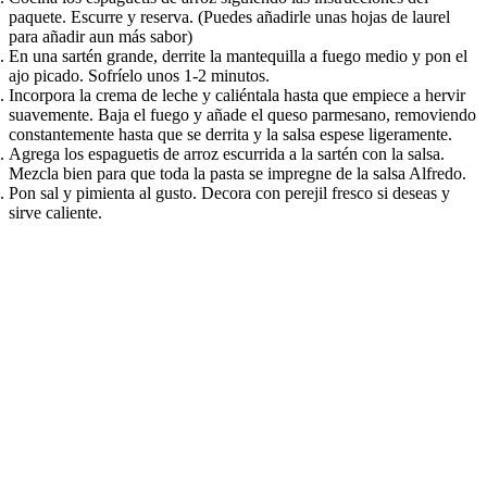
paquete. Escurre y reserva. (Puedes añadirle unas hojas de laurel
para añadir aun más sabor)​​​​‌ ‍ ​‍​‍‌‍ ‌ ​‍‌‍‍‌‌‍‌ ‌‍‍‌‌‍ ‍​‍​‍​ ‍‍​‍​‍‌ ​ ‌‍​‌‌‍ ‍‌‍‍‌‌ ‌​‌ ‍‌​‍ ‍‌‍‍‌‌‍ ​‍​‍​‍ ​​‍​‍‌‍‍​‌ ​‍‌‍‌‌‌‍‌‍​‍​‍​ ‍‍​‍​‍‌‍‍​‌ ‌​‌ ‌​‌ ​​‌ ​ ​ ‍‍​‍ ​‍ ‌ ‌​‌ ‌‌‌‍​ ‌‍​‌‌ ​​‌‍‌‌‌‍ ​​‍ ‍‌ ​ ‌‍​‌‌‍ ‍‌‍‍‌‌ ‌​‌ ‍‌​‍ ‍‌ ​ ‌ ‌​‌ ‌‌‌‍‌​‌‍‍‌‌‍ ​‍ ‌‍‍‌‌‍ ‍‌ ‌​‌‍‌‌‌‍ ‍‌ ‌​​‍ ‌‍‌‌‌‍‌​‌‍‍‌‌ ‌​​‍ ‌‍ ‌‌‍ ‌‍‌​‌‍‌‌​ ‌‌ ​​‌ ​‍‌‍‌‌‌ ​ ‌‍‌‌‌‍ ‍‌ ‌​‌‍​‌‌ ‌​‌‍‍‌‌‍ ‌‍ ‍​ ‍ ‌‍‍‌‌‍‌​​ ‌‌ ​‍‌‍‌‌‌‍​ ‌‍‍‌‌ ​​‌‍‌‌​‍ ‌​ ‍​​ ‌ ​ ‌‌​ ​‌​ ‍ ‌ ‌​‌ ‍‌‌ ​​‌‍‌‌​ ‌‌ ​‍‌‍‌‌‌‍​ ‌‍‍‌‌ ​​‌‍‌‌​ ‍ ‌ ​​‌‍​‌‌ ‌​‌‍‍​​ ‌‌‍‍‌‌‍ ‍‌ ​ ‌ ‌​‌ ​‍‌ ‌‌‌‍​ ‌ ‌​‌‍‍‌‌‍ ‌‍ ‍‌ ​ ​‍‌‌​ ‌‌‌​​‍‌‌ ‌‍‍ ‌‍‌‌‌ ‍‌​‍‌‌​ ​ ‌​‌​​‍‌‌​ ​ ‌​‌​​‍‌‌​ ​‍​ ​‍​ ‌​‌‍‌‍‌‍‌‌​ ‌​​ ‌‌‌‍‌‍​ ​‍​ ​‍‌‍‌‍​ ‌‍‌‍​‌‌‍​‌​‍‌‌​ ​‍​ ​‍​‍‌‌​ ‌‌‌​‌​​‍ ‍‌‍​ ‌‍‍​‌‍‍‌‌‍ ​‌‍‌​‌ ​‍‌‍‌‌‌‍ ‍​‍‌‌​ ‌‌‌​​‍‌‌ ‌‍‍ ‌‍‌‌‌ ‍‌​‍‌‌​ ​ ‌​‌​​‍‌‌​ ​ ‌​‌​​‍‌‌​ ​‍​ ​‍‌‍‌‌​ ‍‌​ ‍‌​ ‌‍‌‍​‌​ ​ ‌‍​ ​ ‌ ‌‍​‍‌‍​‌‌‍​‍​ ‍‌​‍‌‌​ ​‍​ ​‍​‍‌‌​ ‌‌‌​‌​​‍ ‍‌ ‌​‌‍‌‌‌ ‍​‌ ‌​​ ‌‍​‍‌‍​‌‌ ​ ‌‍‌‌‌‌‌‌‌ ​‍‌‍ ​​ ‌‌‍‍​‌ ‌​‌ ‌​‌ ​​‌ ​ ​‍‌‌​ ​ ‌​​‌​‍‌‌​ ​‍‌​‌‍​‍‌‌​ ​‍‌​‌‍‌ ‌​‌ ‌‌‌‍​ ‌‍​‌‌ ​​‌‍‌‌‌‍ ​​‍ ‍‌ ​ ‌‍​‌‌‍ ‍‌‍‍‌‌ ‌​‌ ‍‌​‍ ‍‌ ​ ‌ ‌​‌ ‌‌‌‍‌​‌‍‍‌‌‍ ​‍‌‍‌‍‍‌‌‍‌​​ ‌‌ ​‍‌‍‌‌‌‍​ ‌‍‍‌‌ ​​‌‍‌‌​‍ ‌​ ‍​​ ‌ ​ ‌‌​ ​‌​‍‌‍‌ ‌​‌ ‍‌‌ ​​‌‍‌‌​ ‌‌ ​‍‌‍‌‌‌‍​ ‌‍‍‌‌ ​​‌‍‌‌​‍‌‍‌ ​​‌‍​‌‌ ‌​‌‍‍​​ ‌‌‍‍‌‌‍ ‍‌ ​ ‌ ‌​‌ ​‍‌ ‌‌‌‍​ ‌ ‌​‌‍‍‌‌‍ ‌‍ ‍‌ ​ ​‍‌‌​ ‌‌‌​​‍‌‌ ‌‍‍ ‌‍‌‌‌ ‍‌​‍‌‌​ ​ ‌​‌​​‍‌‌​ ​ ‌​‌​​‍‌‌​ ​‍​ ​‍​ ‌​‌‍‌‍‌‍‌‌​ ‌​​ ‌‌‌‍‌‍​ ​‍​ ​‍‌‍‌‍​ ‌‍‌‍​‌‌‍​‌​‍‌‌​ ​‍​ ​‍​‍‌‌​ ‌‌‌​‌​​‍ ‍‌‍​ ‌‍‍​‌‍‍‌‌‍ ​‌‍‌​‌ ​‍‌‍‌‌‌‍ ‍​‍‌‌​ ‌‌‌​​‍‌‌ ‌‍‍ ‌‍‌‌‌ ‍‌​‍‌‌​ ​ ‌​‌​​‍‌‌​ ​ ‌​‌​​‍‌‌​ ​‍​ ​‍‌‍‌‌​ ‍‌​ ‍‌​ ‌‍‌‍​‌​ ​ ‌‍​ ​ ‌ ‌‍​‍‌‍​‌‌‍​‍​ ‍‌​‍‌‌​ ​‍​ ​‍​‍‌‌​ ‌‌‌​‌​​‍ ‍‌ ‌​‌‍‌‌‌ ‍​‌ ‌​​‍‌‍‌ ​​‌‍‌‌‌ ​‍‌ ​ ‌ ​​‌‍‌‌‌‍​ ‌ ‌​‌‍‍‌‌ ‌‍‌‍‌‌​ ‌‌ ​​‌ ‌‌‌‍​‍‌‍ ​‌‍‍‌‌ ​ ‌‍‍​‌‍‌‌‌‍‌​​‍​‍‌ ‌
En una sartén grande, derrite la mantequilla a fuego medio y pon el
ajo picado. Sofríelo unos 1-2 minutos.​​​​‌ ‍ ​‍​‍‌‍ ‌ ​‍‌‍‍‌‌‍‌ ‌‍‍‌‌‍ ‍​‍​‍​ ‍‍​‍​‍‌ ​ ‌‍​‌‌‍ ‍‌‍‍‌‌ ‌​‌ ‍‌​‍ ‍‌‍‍‌‌‍ ​‍​‍​‍ ​​‍​‍‌‍‍​‌ ​‍‌‍‌‌‌‍‌‍​‍​‍​ ‍‍​‍​‍‌‍‍​‌ ‌​‌ ‌​‌ ​​‌ ​ ​ ‍‍​‍ ​‍ ‌ ‌​‌ ‌‌‌‍​ ‌‍​‌‌ ​​‌‍‌‌‌‍ ​​‍ ‍‌ ​ ‌‍​‌‌‍ ‍‌‍‍‌‌ ‌​‌ ‍‌​‍ ‍‌ ​ ‌ ‌​‌ ‌‌‌‍‌​‌‍‍‌‌‍ ​‍ ‌‍‍‌‌‍ ‍‌ ‌​‌‍‌‌‌‍ ‍‌ ‌​​‍ ‌‍‌‌‌‍‌​‌‍‍‌‌ ‌​​‍ ‌‍ ‌‌‍ ‌‍‌​‌‍‌‌​ ‌‌ ​​‌ ​‍‌‍‌‌‌ ​ ‌‍‌‌‌‍ ‍‌ ‌​‌‍​‌‌ ‌​‌‍‍‌‌‍ ‌‍ ‍​ ‍ ‌‍‍‌‌‍‌​​ ‌‌ ​‍‌‍‌‌‌‍​ ‌‍‍‌‌ ​​‌‍‌‌​‍ ‌​ ‍​​ ‌ ​ ‌‌​ ​‌​ ‍ ‌ ‌​‌ ‍‌‌ ​​‌‍‌‌​ ‌‌ ​‍‌‍‌‌‌‍​ ‌‍‍‌‌ ​​‌‍‌‌​ ‍ ‌ ​​‌‍​‌‌ ‌​‌‍‍​​ ‌‌‍‍‌‌‍ ‍‌ ​ ‌ ‌​‌ ​‍‌ ‌‌‌‍​ ‌ ‌​‌‍‍‌‌‍ ‌‍ ‍‌ ​ ​‍‌‌​ ‌‌‌​​‍‌‌ ‌‍‍ ‌‍‌‌‌ ‍‌​‍‌‌​ ​ ‌​‌​​‍‌‌​ ​ ‌​‌​​‍‌‌​ ​‍​ ​‍‌‍‌‌​ ​ ​ ‌ ​ ‌‌‌‍‌‌​ ‌ ​ ‌​‌‍‌‌‌‍​‌​ ‌‍‌‍​ ​ ​‍​‍‌‌​ ​‍​ ​‍​‍‌‌​ ‌‌‌​‌​​‍ ‍‌‍​ ‌‍‍​‌‍‍‌‌‍ ​‌‍‌​‌ ​‍‌‍‌‌‌‍ ‍​‍‌‌​ ‌‌‌​​‍‌‌ ‌‍‍ ‌‍‌‌‌ ‍‌​‍‌‌​ ​ ‌​‌​​‍‌‌​ ​ ‌​‌​​‍‌‌​ ​‍​ ​‍​ ‌‍​ ‌‍‌‍​ ​ ‌‍​ ‍​​ ​‌‌‍​‌​ ​‌‌‍​‌‌‍‌‍​ ‌‍‌‍​‍​‍‌‌​ ​‍​ ​‍​‍‌‌​ ‌‌‌​‌​​‍ ‍‌ ‌​‌‍‌‌‌ ‍​‌ ‌​​ ‌‍​‍‌‍​‌‌ ​ ‌‍‌‌‌‌‌‌‌ ​‍‌‍ ​​ ‌‌‍‍​‌ ‌​‌ ‌​‌ ​​‌ ​ ​‍‌‌​ ​ ‌​​‌​‍‌‌​ ​‍‌​‌‍​‍‌‌​ ​‍‌​‌‍‌ ‌​‌ ‌‌‌‍​ ‌‍​‌‌ ​​‌‍‌‌‌‍ ​​‍ ‍‌ ​ ‌‍​‌‌‍ ‍‌‍‍‌‌ ‌​‌ ‍‌​‍ ‍‌ ​ ‌ ‌​‌ ‌‌‌‍‌​‌‍‍‌‌‍ ​‍‌‍‌‍‍‌‌‍‌​​ ‌‌ ​‍‌‍‌‌‌‍​ ‌‍‍‌‌ ​​‌‍‌‌​‍ ‌​ ‍​​ ‌ ​ ‌‌​ ​‌​‍‌‍‌ ‌​‌ ‍‌‌ ​​‌‍‌‌​ ‌‌ ​‍‌‍‌‌‌‍​ ‌‍‍‌‌ ​​‌‍‌‌​‍‌‍‌ ​​‌‍​‌‌ ‌​‌‍‍​​ ‌‌‍‍‌‌‍ ‍‌ ​ ‌ ‌​‌ ​‍‌ ‌‌‌‍​ ‌ ‌​‌‍‍‌‌‍ ‌‍ ‍‌ ​ ​‍‌‌​ ‌‌‌​​‍‌‌ ‌‍‍ ‌‍‌‌‌ ‍‌​‍‌‌​ ​ ‌​‌​​‍‌‌​ ​ ‌​‌​​‍‌‌​ ​‍​ ​‍‌‍‌‌​ ​ ​ ‌ ​ ‌‌‌‍‌‌​ ‌ ​ ‌​‌‍‌‌‌‍​‌​ ‌‍‌‍​ ​ ​‍​‍‌‌​ ​‍​ ​‍​‍‌‌​ ‌‌‌​‌​​‍ ‍‌‍​ ‌‍‍​‌‍‍‌‌‍ ​‌‍‌​‌ ​‍‌‍‌‌‌‍ ‍​‍‌‌​ ‌‌‌​​‍‌‌ ‌‍‍ ‌‍‌‌‌ ‍‌​‍‌‌​ ​ ‌​‌​​‍‌‌​ ​ ‌​‌​​‍‌‌​ ​‍​ ​‍​ ‌‍​ ‌‍‌‍​ ​ ‌‍​ ‍​​ ​‌‌‍​‌​ ​‌‌‍​‌‌‍‌‍​ ‌‍‌‍​‍​‍‌‌​ ​‍​ ​‍​‍‌‌​ ‌‌‌​‌​​‍ ‍‌ ‌​‌‍‌‌‌ ‍​‌ ‌​​‍‌‍‌ ​​‌‍‌‌‌ ​‍‌ ​ ‌ ​​‌‍‌‌‌‍​ ‌ ‌​‌‍‍‌‌ ‌‍‌‍‌‌​ ‌‌ ​​‌ ‌‌‌‍​‍‌‍ ​‌‍‍‌‌ ​ ‌‍‍​‌‍‌‌‌‍‌​​‍​‍‌ ‌
Incorpora la crema de leche y caliéntala hasta que empiece a hervir
suavemente. Baja el fuego y añade el queso parmesano, removiendo
constantemente hasta que se derrita y la salsa espese ligeramente.​​​​‌ ‍ ​‍​‍‌‍ ‌ ​‍‌‍‍‌‌‍‌ ‌‍‍‌‌‍ ‍​‍​‍​ ‍‍​‍​‍‌ ​ ‌‍​‌‌‍ ‍‌‍‍‌‌ ‌​‌ ‍‌​‍ ‍‌‍‍‌‌‍ ​‍​‍​‍ ​​‍​‍‌‍‍​‌ ​‍‌‍‌‌‌‍‌‍​‍​‍​ ‍‍​‍​‍‌‍‍​‌ ‌​‌ ‌​‌ ​​‌ ​ ​ ‍‍​‍ ​‍ ‌ ‌​‌ ‌‌‌‍​ ‌‍​‌‌ ​​‌‍‌‌‌‍ ​​‍ ‍‌ ​ ‌‍​‌‌‍ ‍‌‍‍‌‌ ‌​‌ ‍‌​‍ ‍‌ ​ ‌ ‌​‌ ‌‌‌‍‌​‌‍‍‌‌‍ ​‍ ‌‍‍‌‌‍ ‍‌ ‌​‌‍‌‌‌‍ ‍‌ ‌​​‍ ‌‍‌‌‌‍‌​‌‍‍‌‌ ‌​​‍ ‌‍ ‌‌‍ ‌‍‌​‌‍‌‌​ ‌‌ ​​‌ ​‍‌‍‌‌‌ ​ ‌‍‌‌‌‍ ‍‌ ‌​‌‍​‌‌ ‌​‌‍‍‌‌‍ ‌‍ ‍​ ‍ ‌‍‍‌‌‍‌​​ ‌‌ ​‍‌‍‌‌‌‍​ ‌‍‍‌‌ ​​‌‍‌‌​‍ ‌​ ‍​​ ‌ ​ ‌‌​ ​‌​ ‍ ‌ ‌​‌ ‍‌‌ ​​‌‍‌‌​ ‌‌ ​‍‌‍‌‌‌‍​ ‌‍‍‌‌ ​​‌‍‌‌​ ‍ ‌ ​​‌‍​‌‌ ‌​‌‍‍​​ ‌‌‍‍‌‌‍ ‍‌ ​ ‌ ‌​‌ ​‍‌ ‌‌‌‍​ ‌ ‌​‌‍‍‌‌‍ ‌‍ ‍‌ ​ ​‍‌‌​ ‌‌‌​​‍‌‌ ‌‍‍ ‌‍‌‌‌ ‍‌​‍‌‌​ ​ ‌​‌​​‍‌‌​ ​ ‌​‌​​‍‌‌​ ​‍​ ​‍​ ‌‌​ ‍‌‌‍​‍​ ‌‌​ ​ ​ ‍​​ ‍​​ ‌‍​ ​‍‌‍‌‌​ ‌​​ ​​​‍‌‌​ ​‍​ ​‍​‍‌‌​ ‌‌‌​‌​​‍ ‍‌‍​ ‌‍‍​‌‍‍‌‌‍ ​‌‍‌​‌ ​‍‌‍‌‌‌‍ ‍​‍‌‌​ ‌‌‌​​‍‌‌ ‌‍‍ ‌‍‌‌‌ ‍‌​‍‌‌​ ​ ‌​‌​​‍‌‌​ ​ ‌​‌​​‍‌‌​ ​‍​ ​‍‌‍​‍​ ‌‍​ ‌​​ ‌ ​ ‌‌​ ‍‌​ ‌‌‌‍‌‌‌‍​‌​ ‌‍​ ​ ‌‍​ ​‍‌‌​ ​‍​ ​‍​‍‌‌​ ‌‌‌​‌​​‍ ‍‌ ‌​‌‍‌‌‌ ‍​‌ ‌​​ ‌‍​‍‌‍​‌‌ ​ ‌‍‌‌‌‌‌‌‌ ​‍‌‍ ​​ ‌‌‍‍​‌ ‌​‌ ‌​‌ ​​‌ ​ ​‍‌‌​ ​ ‌​​‌​‍‌‌​ ​‍‌​‌‍​‍‌‌​ ​‍‌​‌‍‌ ‌​‌ ‌‌‌‍​ ‌‍​‌‌ ​​‌‍‌‌‌‍ ​​‍ ‍‌ ​ ‌‍​‌‌‍ ‍‌‍‍‌‌ ‌​‌ ‍‌​‍ ‍‌ ​ ‌ ‌​‌ ‌‌‌‍‌​‌‍‍‌‌‍ ​‍‌‍‌‍‍‌‌‍‌​​ ‌‌ ​‍‌‍‌‌‌‍​ ‌‍‍‌‌ ​​‌‍‌‌​‍ ‌​ ‍​​ ‌ ​ ‌‌​ ​‌​‍‌‍‌ ‌​‌ ‍‌‌ ​​‌‍‌‌​ ‌‌ ​‍‌‍‌‌‌‍​ ‌‍‍‌‌ ​​‌‍‌‌​‍‌‍‌ ​​‌‍​‌‌ ‌​‌‍‍​​ ‌‌‍‍‌‌‍ ‍‌ ​ ‌ ‌​‌ ​‍‌ ‌‌‌‍​ ‌ ‌​‌‍‍‌‌‍ ‌‍ ‍‌ ​ ​‍‌‌​ ‌‌‌​​‍‌‌ ‌‍‍ ‌‍‌‌‌ ‍‌​‍‌‌​ ​ ‌​‌​​‍‌‌​ ​ ‌​‌​​‍‌‌​ ​‍​ ​‍​ ‌‌​ ‍‌‌‍​‍​ ‌‌​ ​ ​ ‍​​ ‍​​ ‌‍​ ​‍‌‍‌‌​ ‌​​ ​​​‍‌‌​ ​‍​ ​‍​‍‌‌​ ‌‌‌​‌​​‍ ‍‌‍​ ‌‍‍​‌‍‍‌‌‍ ​‌‍‌​‌ ​‍‌‍‌‌‌‍ ‍​‍‌‌​ ‌‌‌​​‍‌‌ ‌‍‍ ‌‍‌‌‌ ‍‌​‍‌‌​ ​ ‌​‌​​‍‌‌​ ​ ‌​‌​​‍‌‌​ ​‍​ ​‍‌‍​‍​ ‌‍​ ‌​​ ‌ ​ ‌‌​ ‍‌​ ‌‌‌‍‌‌‌‍​‌​ ‌‍​ ​ ‌‍​ ​‍‌‌​ ​‍​ ​‍​‍‌‌​ ‌‌‌​‌​​‍ ‍‌ ‌​‌‍‌‌‌ ‍​‌ ‌​​‍‌‍‌ ​​‌‍‌‌‌ ​‍‌ ​ ‌ ​​‌‍‌‌‌‍​ ‌ ‌​‌‍‍‌‌ ‌‍‌‍‌‌​ ‌‌ ​​‌ ‌‌‌‍​‍‌‍ ​‌‍‍‌‌ ​ ‌‍‍​‌‍‌‌‌‍‌​​‍​‍‌ ‌
Agrega los espaguetis de arroz escurrida a la sartén con la salsa.
Mezcla bien para que toda la pasta se impregne de la salsa Alfredo.​​​​‌ ‍ ​‍​‍‌‍ ‌ ​‍‌‍‍‌‌‍‌ ‌‍‍‌‌‍ ‍​‍​‍​ ‍‍​‍​‍‌ ​ ‌‍​‌‌‍ ‍‌‍‍‌‌ ‌​‌ ‍‌​‍ ‍‌‍‍‌‌‍ ​‍​‍​‍ ​​‍​‍‌‍‍​‌ ​‍‌‍‌‌‌‍‌‍​‍​‍​ ‍‍​‍​‍‌‍‍​‌ ‌​‌ ‌​‌ ​​‌ ​ ​ ‍‍​‍ ​‍ ‌ ‌​‌ ‌‌‌‍​ ‌‍​‌‌ ​​‌‍‌‌‌‍ ​​‍ ‍‌ ​ ‌‍​‌‌‍ ‍‌‍‍‌‌ ‌​‌ ‍‌​‍ ‍‌ ​ ‌ ‌​‌ ‌‌‌‍‌​‌‍‍‌‌‍ ​‍ ‌‍‍‌‌‍ ‍‌ ‌​‌‍‌‌‌‍ ‍‌ ‌​​‍ ‌‍‌‌‌‍‌​‌‍‍‌‌ ‌​​‍ ‌‍ ‌‌‍ ‌‍‌​‌‍‌‌​ ‌‌ ​​‌ ​‍‌‍‌‌‌ ​ ‌‍‌‌‌‍ ‍‌ ‌​‌‍​‌‌ ‌​‌‍‍‌‌‍ ‌‍ ‍​ ‍ ‌‍‍‌‌‍‌​​ ‌‌ ​‍‌‍‌‌‌‍​ ‌‍‍‌‌ ​​‌‍‌‌​‍ ‌​ ‍​​ ‌ ​ ‌‌​ ​‌​ ‍ ‌ ‌​‌ ‍‌‌ ​​‌‍‌‌​ ‌‌ ​‍‌‍‌‌‌‍​ ‌‍‍‌‌ ​​‌‍‌‌​ ‍ ‌ ​​‌‍​‌‌ ‌​‌‍‍​​ ‌‌‍‍‌‌‍ ‍‌ ​ ‌ ‌​‌ ​‍‌ ‌‌‌‍​ ‌ ‌​‌‍‍‌‌‍ ‌‍ ‍‌ ​ ​‍‌‌​ ‌‌‌​​‍‌‌ ‌‍‍ ‌‍‌‌‌ ‍‌​‍‌‌​ ​ ‌​‌​​‍‌‌​ ​ ‌​‌​​‍‌‌​ ​‍​ ​‍​ ‌‍​ ​‌‌‍‌‍​ ‌‍‌‍​‍‌‍​‌‌‍​‌‌‍‌​‌‍​ ​ ‌ ‌‍‌​​ ​‌​‍‌‌​ ​‍​ ​‍​‍‌‌​ ‌‌‌​‌​​‍ ‍‌‍​ ‌‍‍​‌‍‍‌‌‍ ​‌‍‌​‌ ​‍‌‍‌‌‌‍ ‍​‍‌‌​ ‌‌‌​​‍‌‌ ‌‍‍ ‌‍‌‌‌ ‍‌​‍‌‌​ ​ ‌​‌​​‍‌‌​ ​ ‌​‌​​‍‌‌​ ​‍​ ​‍​ ‌ ​ ​ ‌‍​ ​ ‌ ​ ‌ ​ ‌ ‌‍​ ​ ‌​​ ​​‌‍​‍​ ​​‌‍​‍​‍‌‌​ ​‍​ ​‍​‍‌‌​ ‌‌‌​‌​​‍ ‍‌ ‌​‌‍‌‌‌ ‍​‌ ‌​​ ‌‍​‍‌‍​‌‌ ​ ‌‍‌‌‌‌‌‌‌ ​‍‌‍ ​​ ‌‌‍‍​‌ ‌​‌ ‌​‌ ​​‌ ​ ​‍‌‌​ ​ ‌​​‌​‍‌‌​ ​‍‌​‌‍​‍‌‌​ ​‍‌​‌‍‌ ‌​‌ ‌‌‌‍​ ‌‍​‌‌ ​​‌‍‌‌‌‍ ​​‍ ‍‌ ​ ‌‍​‌‌‍ ‍‌‍‍‌‌ ‌​‌ ‍‌​‍ ‍‌ ​ ‌ ‌​‌ ‌‌‌‍‌​‌‍‍‌‌‍ ​‍‌‍‌‍‍‌‌‍‌​​ ‌‌ ​‍‌‍‌‌‌‍​ ‌‍‍‌‌ ​​‌‍‌‌​‍ ‌​ ‍​​ ‌ ​ ‌‌​ ​‌​‍‌‍‌ ‌​‌ ‍‌‌ ​​‌‍‌‌​ ‌‌ ​‍‌‍‌‌‌‍​ ‌‍‍‌‌ ​​‌‍‌‌​‍‌‍‌ ​​‌‍​‌‌ ‌​‌‍‍​​ ‌‌‍‍‌‌‍ ‍‌ ​ ‌ ‌​‌ ​‍‌ ‌‌‌‍​ ‌ ‌​‌‍‍‌‌‍ ‌‍ ‍‌ ​ ​‍‌‌​ ‌‌‌​​‍‌‌ ‌‍‍ ‌‍‌‌‌ ‍‌​‍‌‌​ ​ ‌​‌​​‍‌‌​ ​ ‌​‌​​‍‌‌​ ​‍​ ​‍​ ‌‍​ ​‌‌‍‌‍​ ‌‍‌‍​‍‌‍​‌‌‍​‌‌‍‌​‌‍​ ​ ‌ ‌‍‌​​ ​‌​‍‌‌​ ​‍​ ​‍​‍‌‌​ ‌‌‌​‌​​‍ ‍‌‍​ ‌‍‍​‌‍‍‌‌‍ ​‌‍‌​‌ ​‍‌‍‌‌‌‍ ‍​‍‌‌​ ‌‌‌​​‍‌‌ ‌‍‍ ‌‍‌‌‌ ‍‌​‍‌‌​ ​ ‌​‌​​‍‌‌​ ​ ‌​‌​​‍‌‌​ ​‍​ ​‍​ ‌ ​ ​ ‌‍​ ​ ‌ ​ ‌ ​ ‌ ‌‍​ ​ ‌​​ ​​‌‍​‍​ ​​‌‍​‍​‍‌‌​ ​‍​ ​‍​‍‌‌​ ‌‌‌​‌​​‍ ‍‌ ‌​‌‍‌‌‌ ‍​‌ ‌​​‍‌‍‌ ​​‌‍‌‌‌ ​‍‌ ​ ‌ ​​‌‍‌‌‌‍​ ‌ ‌​‌‍‍‌‌ ‌‍‌‍‌‌​ ‌‌ ​​‌ ‌‌‌‍​‍‌‍ ​‌‍‍‌‌ ​ ‌‍‍​‌‍‌‌‌‍‌​​‍​‍‌ ‌
Pon sal y pimienta al gusto. Decora con perejil fresco si deseas y
sirve caliente.​​​​‌ ‍ ​‍​‍‌‍ ‌ ​‍‌‍‍‌‌‍‌ ‌‍‍‌‌‍ ‍​‍​‍​ ‍‍​‍​‍‌ ​ ‌‍​‌‌‍ ‍‌‍‍‌‌ ‌​‌ ‍‌​‍ ‍‌‍‍‌‌‍ ​‍​‍​‍ ​​‍​‍‌‍‍​‌ ​‍‌‍‌‌‌‍‌‍​‍​‍​ ‍‍​‍​‍‌‍‍​‌ ‌​‌ ‌​‌ ​​‌ ​ ​ ‍‍​‍ ​‍ ‌ ‌​‌ ‌‌‌‍​ ‌‍​‌‌ ​​‌‍‌‌‌‍ ​​‍ ‍‌ ​ ‌‍​‌‌‍ ‍‌‍‍‌‌ ‌​‌ ‍‌​‍ ‍‌ ​ ‌ ‌​‌ ‌‌‌‍‌​‌‍‍‌‌‍ ​‍ ‌‍‍‌‌‍ ‍‌ ‌​‌‍‌‌‌‍ ‍‌ ‌​​‍ ‌‍‌‌‌‍‌​‌‍‍‌‌ ‌​​‍ ‌‍ ‌‌‍ ‌‍‌​‌‍‌‌​ ‌‌ ​​‌ ​‍‌‍‌‌‌ ​ ‌‍‌‌‌‍ ‍‌ ‌​‌‍​‌‌ ‌​‌‍‍‌‌‍ ‌‍ ‍​ ‍ ‌‍‍‌‌‍‌​​ ‌‌ ​‍‌‍‌‌‌‍​ ‌‍‍‌‌ ​​‌‍‌‌​‍ ‌​ ‍​​ ‌ ​ ‌‌​ ​‌​ ‍ ‌ ‌​‌ ‍‌‌ ​​‌‍‌‌​ ‌‌ ​‍‌‍‌‌‌‍​ ‌‍‍‌‌ ​​‌‍‌‌​ ‍ ‌ ​​‌‍​‌‌ ‌​‌‍‍​​ ‌‌‍‍‌‌‍ ‍‌ ​ ‌ ‌​‌ ​‍‌ ‌‌‌‍​ ‌ ‌​‌‍‍‌‌‍ ‌‍ ‍‌ ​ ​‍‌‌​ ‌‌‌​​‍‌‌ ‌‍‍ ‌‍‌‌‌ ‍‌​‍‌‌​ ​ ‌​‌​​‍‌‌​ ​ ‌​‌​​‍‌‌​ ​‍​ ​‍‌‍​ ​ ‌ ​ ‌‌​ ​‌​ ​​‌‍‌‌‌‍‌‌‌‍​‌‌‍​‌​ ‌​‌‍‌‍​ ‍‌​‍‌‌​ ​‍​ ​‍​‍‌‌​ ‌‌‌​‌​​‍ ‍‌‍​ ‌‍‍​‌‍‍‌‌‍ ​‌‍‌​‌ ​‍‌‍‌‌‌‍ ‍​‍‌‌​ ‌‌‌​​‍‌‌ ‌‍‍ ‌‍‌‌‌ ‍‌​‍‌‌​ ​ ‌​‌​​‍‌‌​ ​ ‌​‌​​‍‌‌​ ​‍​ ​‍‌‍​‍‌‍‌‍​ ‌‍​ ‍​​ ‍‌​ ‌​​ ​‍​ ‌ ​ ‌ ‌‍‌‍‌‍​‌​ ‌ ​‍‌‌​ ​‍​ ​‍​‍‌‌​ ‌‌‌​‌​​‍ ‍‌ ‌​‌‍‌‌‌ ‍​‌ ‌​​ ‌‍​‍‌‍​‌‌ ​ ‌‍‌‌‌‌‌‌‌ ​‍‌‍ ​​ ‌‌‍‍​‌ ‌​‌ ‌​‌ ​​‌ ​ ​‍‌‌​ ​ ‌​​‌​‍‌‌​ ​‍‌​‌‍​‍‌‌​ ​‍‌​‌‍‌ ‌​‌ ‌‌‌‍​ ‌‍​‌‌ ​​‌‍‌‌‌‍ ​​‍ ‍‌ ​ ‌‍​‌‌‍ ‍‌‍‍‌‌ ‌​‌ ‍‌​‍ ‍‌ ​ ‌ ‌​‌ ‌‌‌‍‌​‌‍‍‌‌‍ ​‍‌‍‌‍‍‌‌‍‌​​ ‌‌ ​‍‌‍‌‌‌‍​ ‌‍‍‌‌ ​​‌‍‌‌​‍ ‌​ ‍​​ ‌ ​ ‌‌​ ​‌​‍‌‍‌ ‌​‌ ‍‌‌ ​​‌‍‌‌​ ‌‌ ​‍‌‍‌‌‌‍​ ‌‍‍‌‌ ​​‌‍‌‌​‍‌‍‌ ​​‌‍​‌‌ ‌​‌‍‍​​ ‌‌‍‍‌‌‍ ‍‌ ​ ‌ ‌​‌ ​‍‌ ‌‌‌‍​ ‌ ‌​‌‍‍‌‌‍ ‌‍ ‍‌ ​ ​‍‌‌​ ‌‌‌​​‍‌‌ ‌‍‍ ‌‍‌‌‌ ‍‌​‍‌‌​ ​ ‌​‌​​‍‌‌​ ​ ‌​‌​​‍‌‌​ ​‍​ ​‍‌‍​ ​ ‌ ​ ‌‌​ ​‌​ ​​‌‍‌‌‌‍‌‌‌‍​‌‌‍​‌​ ‌​‌‍‌‍​ ‍‌​‍‌‌​ ​‍​ ​‍​‍‌‌​ ‌‌‌​‌​​‍ ‍‌‍​ ‌‍‍​‌‍‍‌‌‍ ​‌‍‌​‌ ​‍‌‍‌‌‌‍ ‍​‍‌‌​ ‌‌‌​​‍‌‌ ‌‍‍ ‌‍‌‌‌ ‍‌​‍‌‌​ ​ ‌​‌​​‍‌‌​ ​ ‌​‌​​‍‌‌​ ​‍​ ​‍‌‍​‍‌‍‌‍​ ‌‍​ ‍​​ ‍‌​ ‌​​ ​‍​ ‌ ​ ‌ ‌‍‌‍‌‍​‌​ ‌ ​‍‌‌​ ​‍​ ​‍​‍‌‌​ ‌‌‌​‌​​‍ ‍‌ ‌​‌‍‌‌‌ ‍​‌ ‌​​‍‌‍‌ ​​‌‍‌‌‌ ​‍‌ ​ ‌ ​​‌‍‌‌‌‍​ ‌ ‌​‌‍‍‌‌ ‌‍‌‍‌‌​ ‌‌ ​​‌ ‌‌‌‍​‍‌‍ ​‌‍‍‌‌ ​ ‌‍‍​‌‍‌‌‌‍‌​​‍​‍‌ ‌