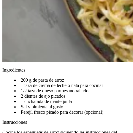
Ingredientes
200 g de pasta de arroz​​​​‌ ‍ ​‍​‍‌‍ ‌ ​‍‌‍‍‌‌‍‌ ‌‍‍‌‌‍ ‍​‍​‍​ ‍‍​‍​‍‌ ​ ‌‍​‌‌‍ ‍‌‍‍‌‌ ‌​‌ ‍‌​‍ ‍‌‍‍‌‌‍ ​‍​‍​‍ ​​‍​‍‌‍‍​‌ ​‍‌‍‌‌‌‍‌‍​‍​‍​ ‍‍​‍​‍‌‍‍​‌ ‌​‌ ‌​‌ ​​‌ ​ ​ ‍‍​‍ ​‍ ‌ ‌​‌ ‌‌‌‍​ ‌‍​‌‌ ​​‌‍‌‌‌‍ ​​‍ ‍‌ ​ ‌‍​‌‌‍ ‍‌‍‍‌‌ ‌​‌ ‍‌​‍ ‍‌ ​ ‌ ‌​‌ ‌‌‌‍‌​‌‍‍‌‌‍ ​‍ ‌‍‍‌‌‍ ‍‌ ‌​‌‍‌‌‌‍ ‍‌ ‌​​‍ ‌‍‌‌‌‍‌​‌‍‍‌‌ ‌​​‍ ‌‍ ‌‌‍ ‌‍‌​‌‍‌‌​ ‌‌ ​​‌ ​‍‌‍‌‌‌ ​ ‌‍‌‌‌‍ ‍‌ ‌​‌‍​‌‌ ‌​‌‍‍‌‌‍ ‌‍ ‍​ ‍ ‌‍‍‌‌‍‌​​ ‌‌ ​‍‌‍‌‌‌‍​ ‌‍‍‌‌ ​​‌‍‌‌​‍ ‌​ ‍​​ ‌ ​ ‌‌​ ​‌​ ‍ ‌ ‌​‌ ‍‌‌ ​​‌‍‌‌​ ‌‌ ​‍‌‍‌‌‌‍​ ‌‍‍‌‌ ​​‌‍‌‌​ ‍ ‌ ​​‌‍​‌‌ ‌​‌‍‍​​ ‌‌‍‍‌‌‍ ‍‌‍‌ ‌ ​‍‌‍‌‌‌‍‌​‌‍‍‌‌‍‌‌‌‍ ‍‌ ‌​‌ ​ ​‍‌‌​ ‌‌‌​​‍‌‌ ‌‍‍ ‌‍‌‌‌ ‍‌​‍‌‌​ ​ ‌​‌​​‍‌‌​ ​ ‌​‌​​‍‌‌​ ​‍​ ​‍​ ‍​​ ​‍‌‍‌​​ ‌ ​ ‍​​ ‌ ​ ​‍‌‍‌​​ ‌‌​ ‌‍‌‍​ ‌‍​ ​‍‌‌​ ​‍​ ​‍​‍‌‌​ ‌‌‌​‌​​‍ ‍‌‍​ ‌‍‍​‌‍‍‌‌‍ ​‌‍‌​‌ ​‍‌‍‌‌‌‍ ‍​‍‌‌​ ‌‌‌​​‍‌‌ ‌‍‍ ‌‍‌‌‌ ‍‌​‍‌‌​ ​ ‌​‌​​‍‌‌​ ​ ‌​‌​​‍‌‌​ ​‍​ ​‍​ ​‍‌‍‌‍‌‍​ ​ ‌ ‌‍​ ​ ​ ​ ​​​ ‌ ‌‍​‌‌‍‌‍​ ‍​​ ​ ​‍‌‌​ ​‍​ ​‍​‍‌‌​ ‌‌‌​‌​​‍ ‍‌ ‌​‌‍‌‌‌ ‍​‌ ‌​​ ‌‍​‍‌‍​‌‌ ​ ‌‍‌‌‌‌‌‌‌ ​‍‌‍ ​​ ‌‌‍‍​‌ ‌​‌ ‌​‌ ​​‌ ​ ​‍‌‌​ ​ ‌​​‌​‍‌‌​ ​‍‌​‌‍​‍‌‌​ ​‍‌​‌‍‌ ‌​‌ ‌‌‌‍​ ‌‍​‌‌ ​​‌‍‌‌‌‍ ​​‍ ‍‌ ​ ‌‍​‌‌‍ ‍‌‍‍‌‌ ‌​‌ ‍‌​‍ ‍‌ ​ ‌ ‌​‌ ‌‌‌‍‌​‌‍‍‌‌‍ ​‍‌‍‌‍‍‌‌‍‌​​ ‌‌ ​‍‌‍‌‌‌‍​ ‌‍‍‌‌ ​​‌‍‌‌​‍ ‌​ ‍​​ ‌ ​ ‌‌​ ​‌​‍‌‍‌ ‌​‌ ‍‌‌ ​​‌‍‌‌​ ‌‌ ​‍‌‍‌‌‌‍​ ‌‍‍‌‌ ​​‌‍‌‌​‍‌‍‌ ​​‌‍​‌‌ ‌​‌‍‍​​ ‌‌‍‍‌‌‍ ‍‌‍‌ ‌ ​‍‌‍‌‌‌‍‌​‌‍‍‌‌‍‌‌‌‍ ‍‌ ‌​‌ ​ ​‍‌‌​ ‌‌‌​​‍‌‌ ‌‍‍ ‌‍‌‌‌ ‍‌​‍‌‌​ ​ ‌​‌​​‍‌‌​ ​ ‌​‌​​‍‌‌​ ​‍​ ​‍​ ‍​​ ​‍‌‍‌​​ ‌ ​ ‍​​ ‌ ​ ​‍‌‍‌​​ ‌‌​ ‌‍‌‍​ ‌‍​ ​‍‌‌​ ​‍​ ​‍​‍‌‌​ ‌‌‌​‌​​‍ ‍‌‍​ ‌‍‍​‌‍‍‌‌‍ ​‌‍‌​‌ ​‍‌‍‌‌‌‍ ‍​‍‌‌​ ‌‌‌​​‍‌‌ ‌‍‍ ‌‍‌‌‌ ‍‌​‍‌‌​ ​ ‌​‌​​‍‌‌​ ​ ‌​‌​​‍‌‌​ ​‍​ ​‍​ ​‍‌‍‌‍‌‍​ ​ ‌ ‌‍​ ​ ​ ​ ​​​ ‌ ‌‍​‌‌‍‌‍​ ‍​​ ​ ​‍‌‌​ ​‍​ ​‍​‍‌‌​ ‌‌‌​‌​​‍ ‍‌ ‌​‌‍‌‌‌ ‍​‌ ‌​​‍‌‍‌ ​​‌‍‌‌‌ ​‍‌ ​ ‌ ​​‌‍‌‌‌‍​ ‌ ‌​‌‍‍‌‌ ‌‍‌‍‌‌​ ‌‌ ​​‌ ‌‌‌‍​‍‌‍ ​‌‍‍‌‌ ​ ‌‍‍​‌‍‌‌‌‍‌​​‍​‍‌ ‌
1 taza de crema de leche o nata para cocinar​​​​‌ ‍ ​‍​‍‌‍ ‌ ​‍‌‍‍‌‌‍‌ ‌‍‍‌‌‍ ‍​‍​‍​ ‍‍​‍​‍‌ ​ ‌‍​‌‌‍ ‍‌‍‍‌‌ ‌​‌ ‍‌​‍ ‍‌‍‍‌‌‍ ​‍​‍​‍ ​​‍​‍‌‍‍​‌ ​‍‌‍‌‌‌‍‌‍​‍​‍​ ‍‍​‍​‍‌‍‍​‌ ‌​‌ ‌​‌ ​​‌ ​ ​ ‍‍​‍ ​‍ ‌ ‌​‌ ‌‌‌‍​ ‌‍​‌‌ ​​‌‍‌‌‌‍ ​​‍ ‍‌ ​ ‌‍​‌‌‍ ‍‌‍‍‌‌ ‌​‌ ‍‌​‍ ‍‌ ​ ‌ ‌​‌ ‌‌‌‍‌​‌‍‍‌‌‍ ​‍ ‌‍‍‌‌‍ ‍‌ ‌​‌‍‌‌‌‍ ‍‌ ‌​​‍ ‌‍‌‌‌‍‌​‌‍‍‌‌ ‌​​‍ ‌‍ ‌‌‍ ‌‍‌​‌‍‌‌​ ‌‌ ​​‌ ​‍‌‍‌‌‌ ​ ‌‍‌‌‌‍ ‍‌ ‌​‌‍​‌‌ ‌​‌‍‍‌‌‍ ‌‍ ‍​ ‍ ‌‍‍‌‌‍‌​​ ‌‌ ​‍‌‍‌‌‌‍​ ‌‍‍‌‌ ​​‌‍‌‌​‍ ‌​ ‍​​ ‌ ​ ‌‌​ ​‌​ ‍ ‌ ‌​‌ ‍‌‌ ​​‌‍‌‌​ ‌‌ ​‍‌‍‌‌‌‍​ ‌‍‍‌‌ ​​‌‍‌‌​ ‍ ‌ ​​‌‍​‌‌ ‌​‌‍‍​​ ‌‌‍‍‌‌‍ ‍‌‍‌ ‌ ​‍‌‍‌‌‌‍‌​‌‍‍‌‌‍‌‌‌‍ ‍‌ ‌​‌ ​ ​‍‌‌​ ‌‌‌​​‍‌‌ ‌‍‍ ‌‍‌‌‌ ‍‌​‍‌‌​ ​ ‌​‌​​‍‌‌​ ​ ‌​‌​​‍‌‌​ ​‍​ ​‍‌‍​ ‌‍​ ​ ​‍‌‍‌‍​ ​‍​ ​‍​ ​​‌‍‌‌‌‍​ ​ ​‍‌‍‌‍‌‍​ ​‍‌‌​ ​‍​ ​‍​‍‌‌​ ‌‌‌​‌​​‍ ‍‌‍​ ‌‍‍​‌‍‍‌‌‍ ​‌‍‌​‌ ​‍‌‍‌‌‌‍ ‍​‍‌‌​ ‌‌‌​​‍‌‌ ‌‍‍ ‌‍‌‌‌ ‍‌​‍‌‌​ ​ ‌​‌​​‍‌‌​ ​ ‌​‌​​‍‌‌​ ​‍​ ​‍​ ‌​​ ‌​‌‍​ ​ ‍‌​ ​ ‌‍‌‍‌‍‌‍​ ​‌​ ‌‍​ ‌‍​ ​‍‌‍​‌​‍‌‌​ ​‍​ ​‍​‍‌‌​ ‌‌‌​‌​​‍ ‍‌ ‌​‌‍‌‌‌ ‍​‌ ‌​​ ‌‍​‍‌‍​‌‌ ​ ‌‍‌‌‌‌‌‌‌ ​‍‌‍ ​​ ‌‌‍‍​‌ ‌​‌ ‌​‌ ​​‌ ​ ​‍‌‌​ ​ ‌​​‌​‍‌‌​ ​‍‌​‌‍​‍‌‌​ ​‍‌​‌‍‌ ‌​‌ ‌‌‌‍​ ‌‍​‌‌ ​​‌‍‌‌‌‍ ​​‍ ‍‌ ​ ‌‍​‌‌‍ ‍‌‍‍‌‌ ‌​‌ ‍‌​‍ ‍‌ ​ ‌ ‌​‌ ‌‌‌‍‌​‌‍‍‌‌‍ ​‍‌‍‌‍‍‌‌‍‌​​ ‌‌ ​‍‌‍‌‌‌‍​ ‌‍‍‌‌ ​​‌‍‌‌​‍ ‌​ ‍​​ ‌ ​ ‌‌​ ​‌​‍‌‍‌ ‌​‌ ‍‌‌ ​​‌‍‌‌​ ‌‌ ​‍‌‍‌‌‌‍​ ‌‍‍‌‌ ​​‌‍‌‌​‍‌‍‌ ​​‌‍​‌‌ ‌​‌‍‍​​ ‌‌‍‍‌‌‍ ‍‌‍‌ ‌ ​‍‌‍‌‌‌‍‌​‌‍‍‌‌‍‌‌‌‍ ‍‌ ‌​‌ ​ ​‍‌‌​ ‌‌‌​​‍‌‌ ‌‍‍ ‌‍‌‌‌ ‍‌​‍‌‌​ ​ ‌​‌​​‍‌‌​ ​ ‌​‌​​‍‌‌​ ​‍​ ​‍‌‍​ ‌‍​ ​ ​‍‌‍‌‍​ ​‍​ ​‍​ ​​‌‍‌‌‌‍​ ​ ​‍‌‍‌‍‌‍​ ​‍‌‌​ ​‍​ ​‍​‍‌‌​ ‌‌‌​‌​​‍ ‍‌‍​ ‌‍‍​‌‍‍‌‌‍ ​‌‍‌​‌ ​‍‌‍‌‌‌‍ ‍​‍‌‌​ ‌‌‌​​‍‌‌ ‌‍‍ ‌‍‌‌‌ ‍‌​‍‌‌​ ​ ‌​‌​​‍‌‌​ ​ ‌​‌​​‍‌‌​ ​‍​ ​‍​ ‌​​ ‌​‌‍​ ​ ‍‌​ ​ ‌‍‌‍‌‍‌‍​ ​‌​ ‌‍​ ‌‍​ ​‍‌‍​‌​‍‌‌​ ​‍​ ​‍​‍‌‌​ ‌‌‌​‌​​‍ ‍‌ ‌​‌‍‌‌‌ ‍​‌ ‌​​‍‌‍‌ ​​‌‍‌‌‌ ​‍‌ ​ ‌ ​​‌‍‌‌‌‍​ ‌ ‌​‌‍‍‌‌ ‌‍‌‍‌‌​ ‌‌ ​​‌ ‌‌‌‍​‍‌‍ ​‌‍‍‌‌ ​ ‌‍‍​‌‍‌‌‌‍‌​​‍​‍‌ ‌
1/2 taza de queso parmesano rallado​​​​‌ ‍ ​‍​‍‌‍ ‌ ​‍‌‍‍‌‌‍‌ ‌‍‍‌‌‍ ‍​‍​‍​ ‍‍​‍​‍‌ ​ ‌‍​‌‌‍ ‍‌‍‍‌‌ ‌​‌ ‍‌​‍ ‍‌‍‍‌‌‍ ​‍​‍​‍ ​​‍​‍‌‍‍​‌ ​‍‌‍‌‌‌‍‌‍​‍​‍​ ‍‍​‍​‍‌‍‍​‌ ‌​‌ ‌​‌ ​​‌ ​ ​ ‍‍​‍ ​‍ ‌ ‌​‌ ‌‌‌‍​ ‌‍​‌‌ ​​‌‍‌‌‌‍ ​​‍ ‍‌ ​ ‌‍​‌‌‍ ‍‌‍‍‌‌ ‌​‌ ‍‌​‍ ‍‌ ​ ‌ ‌​‌ ‌‌‌‍‌​‌‍‍‌‌‍ ​‍ ‌‍‍‌‌‍ ‍‌ ‌​‌‍‌‌‌‍ ‍‌ ‌​​‍ ‌‍‌‌‌‍‌​‌‍‍‌‌ ‌​​‍ ‌‍ ‌‌‍ ‌‍‌​‌‍‌‌​ ‌‌ ​​‌ ​‍‌‍‌‌‌ ​ ‌‍‌‌‌‍ ‍‌ ‌​‌‍​‌‌ ‌​‌‍‍‌‌‍ ‌‍ ‍​ ‍ ‌‍‍‌‌‍‌​​ ‌‌ ​‍‌‍‌‌‌‍​ ‌‍‍‌‌ ​​‌‍‌‌​‍ ‌​ ‍​​ ‌ ​ ‌‌​ ​‌​ ‍ ‌ ‌​‌ ‍‌‌ ​​‌‍‌‌​ ‌‌ ​‍‌‍‌‌‌‍​ ‌‍‍‌‌ ​​‌‍‌‌​ ‍ ‌ ​​‌‍​‌‌ ‌​‌‍‍​​ ‌‌‍‍‌‌‍ ‍‌‍‌ ‌ ​‍‌‍‌‌‌‍‌​‌‍‍‌‌‍‌‌‌‍ ‍‌ ‌​‌ ​ ​‍‌‌​ ‌‌‌​​‍‌‌ ‌‍‍ ‌‍‌‌‌ ‍‌​‍‌‌​ ​ ‌​‌​​‍‌‌​ ​ ‌​‌​​‍‌‌​ ​‍​ ​‍​ ‌‌‌‍​‌​ ‍‌​ ‌‌​ ‌‍​ ‍‌​ ​ ​ ‍​​ ​‍‌‍‌‍​ ‍​​ ​‍​‍‌‌​ ​‍​ ​‍​‍‌‌​ ‌‌‌​‌​​‍ ‍‌‍​ ‌‍‍​‌‍‍‌‌‍ ​‌‍‌​‌ ​‍‌‍‌‌‌‍ ‍​‍‌‌​ ‌‌‌​​‍‌‌ ‌‍‍ ‌‍‌‌‌ ‍‌​‍‌‌​ ​ ‌​‌​​‍‌‌​ ​ ‌​‌​​‍‌‌​ ​‍​ ​‍‌‍​‌​ ‍​‌‍‌​​ ‌​‌‍‌​​ ​‌​ ​‌​ ​‍‌‍​‌‌‍‌‍​ ​​‌‍​‌​‍‌‌​ ​‍​ ​‍​‍‌‌​ ‌‌‌​‌​​‍ ‍‌ ‌​‌‍‌‌‌ ‍​‌ ‌​​ ‌‍​‍‌‍​‌‌ ​ ‌‍‌‌‌‌‌‌‌ ​‍‌‍ ​​ ‌‌‍‍​‌ ‌​‌ ‌​‌ ​​‌ ​ ​‍‌‌​ ​ ‌​​‌​‍‌‌​ ​‍‌​‌‍​‍‌‌​ ​‍‌​‌‍‌ ‌​‌ ‌‌‌‍​ ‌‍​‌‌ ​​‌‍‌‌‌‍ ​​‍ ‍‌ ​ ‌‍​‌‌‍ ‍‌‍‍‌‌ ‌​‌ ‍‌​‍ ‍‌ ​ ‌ ‌​‌ ‌‌‌‍‌​‌‍‍‌‌‍ ​‍‌‍‌‍‍‌‌‍‌​​ ‌‌ ​‍‌‍‌‌‌‍​ ‌‍‍‌‌ ​​‌‍‌‌​‍ ‌​ ‍​​ ‌ ​ ‌‌​ ​‌​‍‌‍‌ ‌​‌ ‍‌‌ ​​‌‍‌‌​ ‌‌ ​‍‌‍‌‌‌‍​ ‌‍‍‌‌ ​​‌‍‌‌​‍‌‍‌ ​​‌‍​‌‌ ‌​‌‍‍​​ ‌‌‍‍‌‌‍ ‍‌‍‌ ‌ ​‍‌‍‌‌‌‍‌​‌‍‍‌‌‍‌‌‌‍ ‍‌ ‌​‌ ​ ​‍‌‌​ ‌‌‌​​‍‌‌ ‌‍‍ ‌‍‌‌‌ ‍‌​‍‌‌​ ​ ‌​‌​​‍‌‌​ ​ ‌​‌​​‍‌‌​ ​‍​ ​‍​ ‌‌‌‍​‌​ ‍‌​ ‌‌​ ‌‍​ ‍‌​ ​ ​ ‍​​ ​‍‌‍‌‍​ ‍​​ ​‍​‍‌‌​ ​‍​ ​‍​‍‌‌​ ‌‌‌​‌​​‍ ‍‌‍​ ‌‍‍​‌‍‍‌‌‍ ​‌‍‌​‌ ​‍‌‍‌‌‌‍ ‍​‍‌‌​ ‌‌‌​​‍‌‌ ‌‍‍ ‌‍‌‌‌ ‍‌​‍‌‌​ ​ ‌​‌​​‍‌‌​ ​ ‌​‌​​‍‌‌​ ​‍​ ​‍‌‍​‌​ ‍​‌‍‌​​ ‌​‌‍‌​​ ​‌​ ​‌​ ​‍‌‍​‌‌‍‌‍​ ​​‌‍​‌​‍‌‌​ ​‍​ ​‍​‍‌‌​ ‌‌‌​‌​​‍ ‍‌ ‌​‌‍‌‌‌ ‍​‌ ‌​​‍‌‍‌ ​​‌‍‌‌‌ ​‍‌ ​ ‌ ​​‌‍‌‌‌‍​ ‌ ‌​‌‍‍‌‌ ‌‍‌‍‌‌​ ‌‌ ​​‌ ‌‌‌‍​‍‌‍ ​‌‍‍‌‌ ​ ‌‍‍​‌‍‌‌‌‍‌​​‍​‍‌ ‌
2 dientes de ajo picados​​​​‌ ‍ ​‍​‍‌‍ ‌ ​‍‌‍‍‌‌‍‌ ‌‍‍‌‌‍ ‍​‍​‍​ ‍‍​‍​‍‌ ​ ‌‍​‌‌‍ ‍‌‍‍‌‌ ‌​‌ ‍‌​‍ ‍‌‍‍‌‌‍ ​‍​‍​‍ ​​‍​‍‌‍‍​‌ ​‍‌‍‌‌‌‍‌‍​‍​‍​ ‍‍​‍​‍‌‍‍​‌ ‌​‌ ‌​‌ ​​‌ ​ ​ ‍‍​‍ ​‍ ‌ ‌​‌ ‌‌‌‍​ ‌‍​‌‌ ​​‌‍‌‌‌‍ ​​‍ ‍‌ ​ ‌‍​‌‌‍ ‍‌‍‍‌‌ ‌​‌ ‍‌​‍ ‍‌ ​ ‌ ‌​‌ ‌‌‌‍‌​‌‍‍‌‌‍ ​‍ ‌‍‍‌‌‍ ‍‌ ‌​‌‍‌‌‌‍ ‍‌ ‌​​‍ ‌‍‌‌‌‍‌​‌‍‍‌‌ ‌​​‍ ‌‍ ‌‌‍ ‌‍‌​‌‍‌‌​ ‌‌ ​​‌ ​‍‌‍‌‌‌ ​ ‌‍‌‌‌‍ ‍‌ ‌​‌‍​‌‌ ‌​‌‍‍‌‌‍ ‌‍ ‍​ ‍ ‌‍‍‌‌‍‌​​ ‌‌ ​‍‌‍‌‌‌‍​ ‌‍‍‌‌ ​​‌‍‌‌​‍ ‌​ ‍​​ ‌ ​ ‌‌​ ​‌​ ‍ ‌ ‌​‌ ‍‌‌ ​​‌‍‌‌​ ‌‌ ​‍‌‍‌‌‌‍​ ‌‍‍‌‌ ​​‌‍‌‌​ ‍ ‌ ​​‌‍​‌‌ ‌​‌‍‍​​ ‌‌‍‍‌‌‍ ‍‌‍‌ ‌ ​‍‌‍‌‌‌‍‌​‌‍‍‌‌‍‌‌‌‍ ‍‌ ‌​‌ ​ ​‍‌‌​ ‌‌‌​​‍‌‌ ‌‍‍ ‌‍‌‌‌ ‍‌​‍‌‌​ ​ ‌​‌​​‍‌‌​ ​ ‌​‌​​‍‌‌​ ​‍​ ​‍​ ​‌‌‍‌‍​ ‍‌​ ‌ ​ ​‌‌‍​ ​ ‍‌‌‍​ ​ ​‍‌‍‌‍‌‍​‌​ ‍‌​‍‌‌​ ​‍​ ​‍​‍‌‌​ ‌‌‌​‌​​‍ ‍‌‍​ ‌‍‍​‌‍‍‌‌‍ ​‌‍‌​‌ ​‍‌‍‌‌‌‍ ‍​‍‌‌​ ‌‌‌​​‍‌‌ ‌‍‍ ‌‍‌‌‌ ‍‌​‍‌‌​ ​ ‌​‌​​‍‌‌​ ​ ‌​‌​​‍‌‌​ ​‍​ ​‍​ ​​​ ‌‌​ ‌‌‌‍‌‌​ ​‌​ ​‍​ ​‌​ ​‍​ ‌‍‌‍‌​‌‍​‌​ ​‍​‍‌‌​ ​‍​ ​‍​‍‌‌​ ‌‌‌​‌​​‍ ‍‌ ‌​‌‍‌‌‌ ‍​‌ ‌​​ ‌‍​‍‌‍​‌‌ ​ ‌‍‌‌‌‌‌‌‌ ​‍‌‍ ​​ ‌‌‍‍​‌ ‌​‌ ‌​‌ ​​‌ ​ ​‍‌‌​ ​ ‌​​‌​‍‌‌​ ​‍‌​‌‍​‍‌‌​ ​‍‌​‌‍‌ ‌​‌ ‌‌‌‍​ ‌‍​‌‌ ​​‌‍‌‌‌‍ ​​‍ ‍‌ ​ ‌‍​‌‌‍ ‍‌‍‍‌‌ ‌​‌ ‍‌​‍ ‍‌ ​ ‌ ‌​‌ ‌‌‌‍‌​‌‍‍‌‌‍ ​‍‌‍‌‍‍‌‌‍‌​​ ‌‌ ​‍‌‍‌‌‌‍​ ‌‍‍‌‌ ​​‌‍‌‌​‍ ‌​ ‍​​ ‌ ​ ‌‌​ ​‌​‍‌‍‌ ‌​‌ ‍‌‌ ​​‌‍‌‌​ ‌‌ ​‍‌‍‌‌‌‍​ ‌‍‍‌‌ ​​‌‍‌‌​‍‌‍‌ ​​‌‍​‌‌ ‌​‌‍‍​​ ‌‌‍‍‌‌‍ ‍‌‍‌ ‌ ​‍‌‍‌‌‌‍‌​‌‍‍‌‌‍‌‌‌‍ ‍‌ ‌​‌ ​ ​‍‌‌​ ‌‌‌​​‍‌‌ ‌‍‍ ‌‍‌‌‌ ‍‌​‍‌‌​ ​ ‌​‌​​‍‌‌​ ​ ‌​‌​​‍‌‌​ ​‍​ ​‍​ ​‌‌‍‌‍​ ‍‌​ ‌ ​ ​‌‌‍​ ​ ‍‌‌‍​ ​ ​‍‌‍‌‍‌‍​‌​ ‍‌​‍‌‌​ ​‍​ ​‍​‍‌‌​ ‌‌‌​‌​​‍ ‍‌‍​ ‌‍‍​‌‍‍‌‌‍ ​‌‍‌​‌ ​‍‌‍‌‌‌‍ ‍​‍‌‌​ ‌‌‌​​‍‌‌ ‌‍‍ ‌‍‌‌‌ ‍‌​‍‌‌​ ​ ‌​‌​​‍‌‌​ ​ ‌​‌​​‍‌‌​ ​‍​ ​‍​ ​​​ ‌‌​ ‌‌‌‍‌‌​ ​‌​ ​‍​ ​‌​ ​‍​ ‌‍‌‍‌​‌‍​‌​ ​‍​‍‌‌​ ​‍​ ​‍​‍‌‌​ ‌‌‌​‌​​‍ ‍‌ ‌​‌‍‌‌‌ ‍​‌ ‌​​‍‌‍‌ ​​‌‍‌‌‌ ​‍‌ ​ ‌ ​​‌‍‌‌‌‍​ ‌ ‌​‌‍‍‌‌ ‌‍‌‍‌‌​ ‌‌ ​​‌ ‌‌‌‍​‍‌‍ ​‌‍‍‌‌ ​ ‌‍‍​‌‍‌‌‌‍‌​​‍​‍‌ ‌
1 cucharada de mantequilla​​​​‌ ‍ ​‍​‍‌‍ ‌ ​‍‌‍‍‌‌‍‌ ‌‍‍‌‌‍ ‍​‍​‍​ ‍‍​‍​‍‌ ​ ‌‍​‌‌‍ ‍‌‍‍‌‌ ‌​‌ ‍‌​‍ ‍‌‍‍‌‌‍ ​‍​‍​‍ ​​‍​‍‌‍‍​‌ ​‍‌‍‌‌‌‍‌‍​‍​‍​ ‍‍​‍​‍‌‍‍​‌ ‌​‌ ‌​‌ ​​‌ ​ ​ ‍‍​‍ ​‍ ‌ ‌​‌ ‌‌‌‍​ ‌‍​‌‌ ​​‌‍‌‌‌‍ ​​‍ ‍‌ ​ ‌‍​‌‌‍ ‍‌‍‍‌‌ ‌​‌ ‍‌​‍ ‍‌ ​ ‌ ‌​‌ ‌‌‌‍‌​‌‍‍‌‌‍ ​‍ ‌‍‍‌‌‍ ‍‌ ‌​‌‍‌‌‌‍ ‍‌ ‌​​‍ ‌‍‌‌‌‍‌​‌‍‍‌‌ ‌​​‍ ‌‍ ‌‌‍ ‌‍‌​‌‍‌‌​ ‌‌ ​​‌ ​‍‌‍‌‌‌ ​ ‌‍‌‌‌‍ ‍‌ ‌​‌‍​‌‌ ‌​‌‍‍‌‌‍ ‌‍ ‍​ ‍ ‌‍‍‌‌‍‌​​ ‌‌ ​‍‌‍‌‌‌‍​ ‌‍‍‌‌ ​​‌‍‌‌​‍ ‌​ ‍​​ ‌ ​ ‌‌​ ​‌​ ‍ ‌ ‌​‌ ‍‌‌ ​​‌‍‌‌​ ‌‌ ​‍‌‍‌‌‌‍​ ‌‍‍‌‌ ​​‌‍‌‌​ ‍ ‌ ​​‌‍​‌‌ ‌​‌‍‍​​ ‌‌‍‍‌‌‍ ‍‌‍‌ ‌ ​‍‌‍‌‌‌‍‌​‌‍‍‌‌‍‌‌‌‍ ‍‌ ‌​‌ ​ ​‍‌‌​ ‌‌‌​​‍‌‌ ‌‍‍ ‌‍‌‌‌ ‍‌​‍‌‌​ ​ ‌​‌​​‍‌‌​ ​ ‌​‌​​‍‌‌​ ​‍​ ​‍‌‍​ ‌‍‌​​ ​ ​ ‌‍​ ​ ​ ‍​‌‍‌‌‌‍​ ‌‍​ ‌‍‌‍​ ‌​‌‍‌‍​‍‌‌​ ​‍​ ​‍​‍‌‌​ ‌‌‌​‌​​‍ ‍‌‍​ ‌‍‍​‌‍‍‌‌‍ ​‌‍‌​‌ ​‍‌‍‌‌‌‍ ‍​‍‌‌​ ‌‌‌​​‍‌‌ ‌‍‍ ‌‍‌‌‌ ‍‌​‍‌‌​ ​ ‌​‌​​‍‌‌​ ​ ‌​‌​​‍‌‌​ ​‍​ ​‍​ ​‍​ ‌‍‌‍​‌‌‍​‌​ ​ ‌‍‌‌‌‍‌​‌‍‌​‌‍​ ‌‍​‌​ ​‍‌‍​‍​‍‌‌​ ​‍​ ​‍​‍‌‌​ ‌‌‌​‌​​‍ ‍‌ ‌​‌‍‌‌‌ ‍​‌ ‌​​ ‌‍​‍‌‍​‌‌ ​ ‌‍‌‌‌‌‌‌‌ ​‍‌‍ ​​ ‌‌‍‍​‌ ‌​‌ ‌​‌ ​​‌ ​ ​‍‌‌​ ​ ‌​​‌​‍‌‌​ ​‍‌​‌‍​‍‌‌​ ​‍‌​‌‍‌ ‌​‌ ‌‌‌‍​ ‌‍​‌‌ ​​‌‍‌‌‌‍ ​​‍ ‍‌ ​ ‌‍​‌‌‍ ‍‌‍‍‌‌ ‌​‌ ‍‌​‍ ‍‌ ​ ‌ ‌​‌ ‌‌‌‍‌​‌‍‍‌‌‍ ​‍‌‍‌‍‍‌‌‍‌​​ ‌‌ ​‍‌‍‌‌‌‍​ ‌‍‍‌‌ ​​‌‍‌‌​‍ ‌​ ‍​​ ‌ ​ ‌‌​ ​‌​‍‌‍‌ ‌​‌ ‍‌‌ ​​‌‍‌‌​ ‌‌ ​‍‌‍‌‌‌‍​ ‌‍‍‌‌ ​​‌‍‌‌​‍‌‍‌ ​​‌‍​‌‌ ‌​‌‍‍​​ ‌‌‍‍‌‌‍ ‍‌‍‌ ‌ ​‍‌‍‌‌‌‍‌​‌‍‍‌‌‍‌‌‌‍ ‍‌ ‌​‌ ​ ​‍‌‌​ ‌‌‌​​‍‌‌ ‌‍‍ ‌‍‌‌‌ ‍‌​‍‌‌​ ​ ‌​‌​​‍‌‌​ ​ ‌​‌​​‍‌‌​ ​‍​ ​‍‌‍​ ‌‍‌​​ ​ ​ ‌‍​ ​ ​ ‍​‌‍‌‌‌‍​ ‌‍​ ‌‍‌‍​ ‌​‌‍‌‍​‍‌‌​ ​‍​ ​‍​‍‌‌​ ‌‌‌​‌​​‍ ‍‌‍​ ‌‍‍​‌‍‍‌‌‍ ​‌‍‌​‌ ​‍‌‍‌‌‌‍ ‍​‍‌‌​ ‌‌‌​​‍‌‌ ‌‍‍ ‌‍‌‌‌ ‍‌​‍‌‌​ ​ ‌​‌​​‍‌‌​ ​ ‌​‌​​‍‌‌​ ​‍​ ​‍​ ​‍​ ‌‍‌‍​‌‌‍​‌​ ​ ‌‍‌‌‌‍‌​‌‍‌​‌‍​ ‌‍​‌​ ​‍‌‍​‍​‍‌‌​ ​‍​ ​‍​‍‌‌​ ‌‌‌​‌​​‍ ‍‌ ‌​‌‍‌‌‌ ‍​‌ ‌​​‍‌‍‌ ​​‌‍‌‌‌ ​‍‌ ​ ‌ ​​‌‍‌‌‌‍​ ‌ ‌​‌‍‍‌‌ ‌‍‌‍‌‌​ ‌‌ ​​‌ ‌‌‌‍​‍‌‍ ​‌‍‍‌‌ ​ ‌‍‍​‌‍‌‌‌‍‌​​‍​‍‌ ‌
Sal y pimienta al gusto​​​​‌ ‍ ​‍​‍‌‍ ‌ ​‍‌‍‍‌‌‍‌ ‌‍‍‌‌‍ ‍​‍​‍​ ‍‍​‍​‍‌ ​ ‌‍​‌‌‍ ‍‌‍‍‌‌ ‌​‌ ‍‌​‍ ‍‌‍‍‌‌‍ ​‍​‍​‍ ​​‍​‍‌‍‍​‌ ​‍‌‍‌‌‌‍‌‍​‍​‍​ ‍‍​‍​‍‌‍‍​‌ ‌​‌ ‌​‌ ​​‌ ​ ​ ‍‍​‍ ​‍ ‌ ‌​‌ ‌‌‌‍​ ‌‍​‌‌ ​​‌‍‌‌‌‍ ​​‍ ‍‌ ​ ‌‍​‌‌‍ ‍‌‍‍‌‌ ‌​‌ ‍‌​‍ ‍‌ ​ ‌ ‌​‌ ‌‌‌‍‌​‌‍‍‌‌‍ ​‍ ‌‍‍‌‌‍ ‍‌ ‌​‌‍‌‌‌‍ ‍‌ ‌​​‍ ‌‍‌‌‌‍‌​‌‍‍‌‌ ‌​​‍ ‌‍ ‌‌‍ ‌‍‌​‌‍‌‌​ ‌‌ ​​‌ ​‍‌‍‌‌‌ ​ ‌‍‌‌‌‍ ‍‌ ‌​‌‍​‌‌ ‌​‌‍‍‌‌‍ ‌‍ ‍​ ‍ ‌‍‍‌‌‍‌​​ ‌‌ ​‍‌‍‌‌‌‍​ ‌‍‍‌‌ ​​‌‍‌‌​‍ ‌​ ‍​​ ‌ ​ ‌‌​ ​‌​ ‍ ‌ ‌​‌ ‍‌‌ ​​‌‍‌‌​ ‌‌ ​‍‌‍‌‌‌‍​ ‌‍‍‌‌ ​​‌‍‌‌​ ‍ ‌ ​​‌‍​‌‌ ‌​‌‍‍​​ ‌‌‍‍‌‌‍ ‍‌‍‌ ‌ ​‍‌‍‌‌‌‍‌​‌‍‍‌‌‍‌‌‌‍ ‍‌ ‌​‌ ​ ​‍‌‌​ ‌‌‌​​‍‌‌ ‌‍‍ ‌‍‌‌‌ ‍‌​‍‌‌​ ​ ‌​‌​​‍‌‌​ ​ ‌​‌​​‍‌‌​ ​‍​ ​‍‌‍‌‍​ ‌‌​ ‍​​ ​​‌‍​‍​ ‌‍​ ​‌‌‍​‌​ ‌​​ ​‍​ ​‍​ ‌​​‍‌‌​ ​‍​ ​‍​‍‌‌​ ‌‌‌​‌​​‍ ‍‌‍​ ‌‍‍​‌‍‍‌‌‍ ​‌‍‌​‌ ​‍‌‍‌‌‌‍ ‍​‍‌‌​ ‌‌‌​​‍‌‌ ‌‍‍ ‌‍‌‌‌ ‍‌​‍‌‌​ ​ ‌​‌​​‍‌‌​ ​ ‌​‌​​‍‌‌​ ​‍​ ​‍‌‍​‌​ ​‍​ ​‍​ ‌​​ ​​​ ‌‍‌‍‌‍​ ​ ‌‍‌‍‌‍‌​​ ‌ ‌‍​‌​‍‌‌​ ​‍​ ​‍​‍‌‌​ ‌‌‌​‌​​‍ ‍‌ ‌​‌‍‌‌‌ ‍​‌ ‌​​ ‌‍​‍‌‍​‌‌ ​ ‌‍‌‌‌‌‌‌‌ ​‍‌‍ ​​ ‌‌‍‍​‌ ‌​‌ ‌​‌ ​​‌ ​ ​‍‌‌​ ​ ‌​​‌​‍‌‌​ ​‍‌​‌‍​‍‌‌​ ​‍‌​‌‍‌ ‌​‌ ‌‌‌‍​ ‌‍​‌‌ ​​‌‍‌‌‌‍ ​​‍ ‍‌ ​ ‌‍​‌‌‍ ‍‌‍‍‌‌ ‌​‌ ‍‌​‍ ‍‌ ​ ‌ ‌​‌ ‌‌‌‍‌​‌‍‍‌‌‍ ​‍‌‍‌‍‍‌‌‍‌​​ ‌‌ ​‍‌‍‌‌‌‍​ ‌‍‍‌‌ ​​‌‍‌‌​‍ ‌​ ‍​​ ‌ ​ ‌‌​ ​‌​‍‌‍‌ ‌​‌ ‍‌‌ ​​‌‍‌‌​ ‌‌ ​‍‌‍‌‌‌‍​ ‌‍‍‌‌ ​​‌‍‌‌​‍‌‍‌ ​​‌‍​‌‌ ‌​‌‍‍​​ ‌‌‍‍‌‌‍ ‍‌‍‌ ‌ ​‍‌‍‌‌‌‍‌​‌‍‍‌‌‍‌‌‌‍ ‍‌ ‌​‌ ​ ​‍‌‌​ ‌‌‌​​‍‌‌ ‌‍‍ ‌‍‌‌‌ ‍‌​‍‌‌​ ​ ‌​‌​​‍‌‌​ ​ ‌​‌​​‍‌‌​ ​‍​ ​‍‌‍‌‍​ ‌‌​ ‍​​ ​​‌‍​‍​ ‌‍​ ​‌‌‍​‌​ ‌​​ ​‍​ ​‍​ ‌​​‍‌‌​ ​‍​ ​‍​‍‌‌​ ‌‌‌​‌​​‍ ‍‌‍​ ‌‍‍​‌‍‍‌‌‍ ​‌‍‌​‌ ​‍‌‍‌‌‌‍ ‍​‍‌‌​ ‌‌‌​​‍‌‌ ‌‍‍ ‌‍‌‌‌ ‍‌​‍‌‌​ ​ ‌​‌​​‍‌‌​ ​ ‌​‌​​‍‌‌​ ​‍​ ​‍‌‍​‌​ ​‍​ ​‍​ ‌​​ ​​​ ‌‍‌‍‌‍​ ​ ‌‍‌‍‌‍‌​​ ‌ ‌‍​‌​‍‌‌​ ​‍​ ​‍​‍‌‌​ ‌‌‌​‌​​‍ ‍‌ ‌​‌‍‌‌‌ ‍​‌ ‌​​‍‌‍‌ ​​‌‍‌‌‌ ​‍‌ ​ ‌ ​​‌‍‌‌‌‍​ ‌ ‌​‌‍‍‌‌ ‌‍‌‍‌‌​ ‌‌ ​​‌ ‌‌‌‍​‍‌‍ ​‌‍‍‌‌ ​ ‌‍‍​‌‍‌‌‌‍‌​​‍​‍‌ ‌
Perejil fresco picado para decorar (opcional)​​​​‌ ‍ ​‍​‍‌‍ ‌ ​‍‌‍‍‌‌‍‌ ‌‍‍‌‌‍ ‍​‍​‍​ ‍‍​‍​‍‌ ​ ‌‍​‌‌‍ ‍‌‍‍‌‌ ‌​‌ ‍‌​‍ ‍‌‍‍‌‌‍ ​‍​‍​‍ ​​‍​‍‌‍‍​‌ ​‍‌‍‌‌‌‍‌‍​‍​‍​ ‍‍​‍​‍‌‍‍​‌ ‌​‌ ‌​‌ ​​‌ ​ ​ ‍‍​‍ ​‍ ‌ ‌​‌ ‌‌‌‍​ ‌‍​‌‌ ​​‌‍‌‌‌‍ ​​‍ ‍‌ ​ ‌‍​‌‌‍ ‍‌‍‍‌‌ ‌​‌ ‍‌​‍ ‍‌ ​ ‌ ‌​‌ ‌‌‌‍‌​‌‍‍‌‌‍ ​‍ ‌‍‍‌‌‍ ‍‌ ‌​‌‍‌‌‌‍ ‍‌ ‌​​‍ ‌‍‌‌‌‍‌​‌‍‍‌‌ ‌​​‍ ‌‍ ‌‌‍ ‌‍‌​‌‍‌‌​ ‌‌ ​​‌ ​‍‌‍‌‌‌ ​ ‌‍‌‌‌‍ ‍‌ ‌​‌‍​‌‌ ‌​‌‍‍‌‌‍ ‌‍ ‍​ ‍ ‌‍‍‌‌‍‌​​ ‌‌ ​‍‌‍‌‌‌‍​ ‌‍‍‌‌ ​​‌‍‌‌​‍ ‌​ ‍​​ ‌ ​ ‌‌​ ​‌​ ‍ ‌ ‌​‌ ‍‌‌ ​​‌‍‌‌​ ‌‌ ​‍‌‍‌‌‌‍​ ‌‍‍‌‌ ​​‌‍‌‌​ ‍ ‌ ​​‌‍​‌‌ ‌​‌‍‍​​ ‌‌‍‍‌‌‍ ‍‌‍‌ ‌ ​‍‌‍‌‌‌‍‌​‌‍‍‌‌‍‌‌‌‍ ‍‌ ‌​‌ ​ ​‍‌‌​ ‌‌‌​​‍‌‌ ‌‍‍ ‌‍‌‌‌ ‍‌​‍‌‌​ ​ ‌​‌​​‍‌‌​ ​ ‌​‌​​‍‌‌​ ​‍​ ​‍​ ‌‌​ ‌ ​ ​​​ ​‍‌‍​‌​ ‌‍​ ​‌‌‍​‍​ ‍‌​ ​‍​ ​ ​ ​​​‍‌‌​ ​‍​ ​‍​‍‌‌​ ‌‌‌​‌​​‍ ‍‌‍​ ‌‍‍​‌‍‍‌‌‍ ​‌‍‌​‌ ​‍‌‍‌‌‌‍ ‍​‍‌‌​ ‌‌‌​​‍‌‌ ‌‍‍ ‌‍‌‌‌ ‍‌​‍‌‌​ ​ ‌​‌​​‍‌‌​ ​ ‌​‌​​‍‌‌​ ​‍​ ​‍‌‍‌​​ ‌‍​ ‍​‌‍‌‍‌‍​ ​ ‌ ‌‍‌‌​ ‌‌‌‍‌​​ ​​‌‍​ ​ ‍‌​‍‌‌​ ​‍​ ​‍​‍‌‌​ ‌‌‌​‌​​‍ ‍‌ ‌​‌‍‌‌‌ ‍​‌ ‌​​ ‌‍​‍‌‍​‌‌ ​ ‌‍‌‌‌‌‌‌‌ ​‍‌‍ ​​ ‌‌‍‍​‌ ‌​‌ ‌​‌ ​​‌ ​ ​‍‌‌​ ​ ‌​​‌​‍‌‌​ ​‍‌​‌‍​‍‌‌​ ​‍‌​‌‍‌ ‌​‌ ‌‌‌‍​ ‌‍​‌‌ ​​‌‍‌‌‌‍ ​​‍ ‍‌ ​ ‌‍​‌‌‍ ‍‌‍‍‌‌ ‌​‌ ‍‌​‍ ‍‌ ​ ‌ ‌​‌ ‌‌‌‍‌​‌‍‍‌‌‍ ​‍‌‍‌‍‍‌‌‍‌​​ ‌‌ ​‍‌‍‌‌‌‍​ ‌‍‍‌‌ ​​‌‍‌‌​‍ ‌​ ‍​​ ‌ ​ ‌‌​ ​‌​‍‌‍‌ ‌​‌ ‍‌‌ ​​‌‍‌‌​ ‌‌ ​‍‌‍‌‌‌‍​ ‌‍‍‌‌ ​​‌‍‌‌​‍‌‍‌ ​​‌‍​‌‌ ‌​‌‍‍​​ ‌‌‍‍‌‌‍ ‍‌‍‌ ‌ ​‍‌‍‌‌‌‍‌​‌‍‍‌‌‍‌‌‌‍ ‍‌ ‌​‌ ​ ​‍‌‌​ ‌‌‌​​‍‌‌ ‌‍‍ ‌‍‌‌‌ ‍‌​‍‌‌​ ​ ‌​‌​​‍‌‌​ ​ ‌​‌​​‍‌‌​ ​‍​ ​‍​ ‌‌​ ‌ ​ ​​​ ​‍‌‍​‌​ ‌‍​ ​‌‌‍​‍​ ‍‌​ ​‍​ ​ ​ ​​​‍‌‌​ ​‍​ ​‍​‍‌‌​ ‌‌‌​‌​​‍ ‍‌‍​ ‌‍‍​‌‍‍‌‌‍ ​‌‍‌​‌ ​‍‌‍‌‌‌‍ ‍​‍‌‌​ ‌‌‌​​‍‌‌ ‌‍‍ ‌‍‌‌‌ ‍‌​‍‌‌​ ​ ‌​‌​​‍‌‌​ ​ ‌​‌​​‍‌‌​ ​‍​ ​‍‌‍‌​​ ‌‍​ ‍​‌‍‌‍‌‍​ ​ ‌ ‌‍‌‌​ ‌‌‌‍‌​​ ​​‌‍​ ​ ‍‌​‍‌‌​ ​‍​ ​‍​‍‌‌​ ‌‌‌​‌​​‍ ‍‌ ‌​‌‍‌‌‌ ‍​‌ ‌​​‍‌‍‌ ​​‌‍‌‌‌ ​‍‌ ​ ‌ ​​‌‍‌‌‌‍​ ‌ ‌​‌‍‍‌‌ ‌‍‌‍‌‌​ ‌‌ ​​‌ ‌‌‌‍​‍‌‍ ​‌‍‍‌‌ ​ ‌‍‍​‌‍‌‌‌‍‌​​‍​‍‌ ‌
Instrucciones
Cocina los espaguetis de arroz siguiendo las instrucciones del