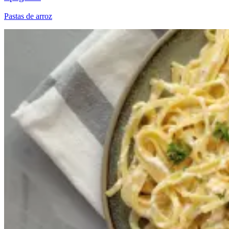
Pastas de arroz​​​​‌ ‍ ​‍​‍‌‍ ‌ ​‍‌‍‍‌‌‍‌ ‌‍‍‌‌‍ ‍​‍​‍​ ‍‍​‍​‍‌ ​ ‌‍​‌‌‍ ‍‌‍‍‌‌ ‌​‌ ‍‌​‍ ‍‌‍‍‌‌‍ ​‍​‍​‍ ​​‍​‍‌‍‍​‌ ​‍‌‍‌‌‌‍‌‍​‍​‍​ ‍‍​‍​‍‌‍‍​‌ ‌​‌ ‌​‌ ​​‌ ​ ​ ‍‍​‍ ​‍ ‌ ‌​‌ ‌‌‌‍​ ‌‍​‌‌ ​​‌‍‌‌‌‍ ​​‍ ‍‌ ​ ‌‍​‌‌‍ ‍‌‍‍‌‌ ‌​‌ ‍‌​‍ ‍‌ ​ ‌ ‌​‌ ‌‌‌‍‌​‌‍‍‌‌‍ ​‍ ‌‍‍‌‌‍ ‍‌ ‌​‌‍‌‌‌‍ ‍‌ ‌​​‍ ‌‍‌‌‌‍‌​‌‍‍‌‌ ‌​​‍ ‌‍ ‌‌‍ ‌‍‌​‌‍‌‌​ ‌‌ ​​‌ ​‍‌‍‌‌‌ ​ ‌‍‌‌‌‍ ‍‌ ‌​‌‍​‌‌ ‌​‌‍‍‌‌‍ ‌‍ ‍​ ‍ ‌‍‍‌‌‍‌​​ ‌​ ‌‌‌‍​‍​ ‍​​ ‌‍‌‍​‍‌‍‌‌‌‍​ ​ ​ ​‍ ‌​ ‍‌‌‍​‌​ ‌‌​ ‌ ​‍ ‌​ ‌​‌‍​ ​ ‌​‌‍​ ​‍ ‌​ ‍‌​ ‌‍‌‍‌​​ ‌‌​‍ ‌‌‍‌‍​ ‍‌‌‍‌​​ ​ ​ ​ ‌‍‌​​ ‌‌‌‍​‌​ ‌​‌‍​‍​ ​ ​ ‌​​ ‍ ‌ ‌​‌ ‍‌‌ ​​‌‍‌‌​ ‌‌ ​​‌ ​‍‌‍ ‌‍‌​‌ ‌‌‌‍​ ‌ ‌​‌​​ ‌‍​‌‌ ‌​‌‍‌‌‌‍‌ ‌‍ ‌ ​‍‌ ‍‌​ ‍ ‌ ​​‌‍​‌‌ ‌​‌‍‍​​ ‌‌ ‌​‌‍‍‌‌ ‌​‌‍ ​‌‍‌‌​ ‌‍​‍‌‍​‌‌ ​ ‌‍‌‌‌‌‌‌‌ ​‍‌‍ ​​ ‌‌‍‍​‌ ‌​‌ ‌​‌ ​​‌ ​ ​‍‌‌​ ​ ‌​​‌​‍‌‌​ ​‍‌​‌‍​‍‌‌​ ​‍‌​‌‍‌ ‌​‌ ‌‌‌‍​ ‌‍​‌‌ ​​‌‍‌‌‌‍ ​​‍ ‍‌ ​ ‌‍​‌‌‍ ‍‌‍‍‌‌ ‌​‌ ‍‌​‍ ‍‌ ​ ‌ ‌​‌ ‌‌‌‍‌​‌‍‍‌‌‍ ​‍‌‍‌‍‍‌‌‍‌​​ ‌​ ‌‌‌‍​‍​ ‍​​ ‌‍‌‍​‍‌‍‌‌‌‍​ ​ ​ ​‍ ‌​ ‍‌‌‍​‌​ ‌‌​ ‌ ​‍ ‌​ ‌​‌‍​ ​ ‌​‌‍​ ​‍ ‌​ ‍‌​ ‌‍‌‍‌​​ ‌‌​‍ ‌‌‍‌‍​ ‍‌‌‍‌​​ ​ ​ ​ ‌‍‌​​ ‌‌‌‍​‌​ ‌​‌‍​‍​ ​ ​ ‌​​‍‌‍‌ ‌​‌ ‍‌‌ ​​‌‍‌‌​ ‌‌ ​​‌ ​‍‌‍ ‌‍‌​‌ ‌‌‌‍​ ‌ ‌​‌​​ ‌‍​‌‌ ‌​‌‍‌‌‌‍‌ ‌‍ ‌ ​‍‌ ‍‌​‍‌‍‌ ​​‌‍​‌‌ ‌​‌‍‍​​ ‌‌ ‌​‌‍‍‌‌ ‌​‌‍ ​‌‍‌‌​‍‌‍‌ ​​‌‍‌‌‌ ​‍‌ ​ ‌ ​​‌‍‌‌‌‍​ ‌ ‌​‌‍‍‌‌ ‌‍‌‍‌‌​ ‌‌ ​​‌ ‌‌‌‍​‍‌‍ ​‌‍‍‌‌ ​ ‌‍‍​‌‍‌‌‌‍‌​​‍​‍‌ ‌