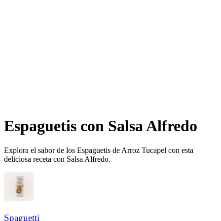
Espaguetis con Salsa Alfredo​​​​‌ ‍ ​‍​‍‌‍ ‌ ​‍‌‍‍‌‌‍‌ ‌‍‍‌‌‍ ‍​‍​‍​ ‍‍​‍​‍‌ ​ ‌‍​‌‌‍ ‍‌‍‍‌‌ ‌​‌ ‍‌​‍ ‍‌‍‍‌‌‍ ​‍​‍​‍ ​​‍​‍‌‍‍​‌ ​‍‌‍‌‌‌‍‌‍​‍​‍​ ‍‍​‍​‍‌‍‍​‌ ‌​‌ ‌​‌ ​​‌ ​ ​ ‍‍​‍ ​‍ ‌ ‌​‌ ‌‌‌‍​ ‌‍​‌‌ ​​‌‍‌‌‌‍ ​​‍ ‍‌ ​ ‌‍​‌‌‍ ‍‌‍‍‌‌ ‌​‌ ‍‌​‍ ‍‌ ​ ‌ ‌​‌ ‌‌‌‍‌​‌‍‍‌‌‍ ​‍ ‌‍‍‌‌‍ ‍‌ ‌​‌‍‌‌‌‍ ‍‌ ‌​​‍ ‌‍‌‌‌‍‌​‌‍‍‌‌ ‌​​‍ ‌‍ ‌‌‍ ‌‍‌​‌‍‌‌​ ‌‌ ​​‌ ​‍‌‍‌‌‌ ​ ‌‍‌‌‌‍ ‍‌ ‌​‌‍​‌‌ ‌​‌‍‍‌‌‍ ‌‍ ‍​ ‍ ‌‍‍‌‌‍‌​​ ‌‌ ​‍‌‍‌‌‌‍​ ‌‍‍‌‌ ​​‌‍‌‌​‍ ‌​ ‍​​ ‌ ​ ‌‌​ ​‌​ ‍ ‌ ‌​‌ ‍‌‌ ​​‌‍‌‌​ ‌‌ ​‍‌‍‌‌‌‍​ ‌‍‍‌‌ ​​‌‍‌‌​ ‍ ‌ ​​‌‍​‌‌ ‌​‌‍‍​​ ‌‌ ‌​‌‍‍‌‌ ‌​‌‍ ​‌‍‌‌​ ‌‍​‍‌‍​‌‌ ​ ‌‍‌‌‌‌‌‌‌ ​‍‌‍ ​​ ‌‌‍‍​‌ ‌​‌ ‌​‌ ​​‌ ​ ​‍‌‌​ ​ ‌​​‌​‍‌‌​ ​‍‌​‌‍​‍‌‌​ ​‍‌​‌‍‌ ‌​‌ ‌‌‌‍​ ‌‍​‌‌ ​​‌‍‌‌‌‍ ​​‍ ‍‌ ​ ‌‍​‌‌‍ ‍‌‍‍‌‌ ‌​‌ ‍‌​‍ ‍‌ ​ ‌ ‌​‌ ‌‌‌‍‌​‌‍‍‌‌‍ ​‍‌‍‌‍‍‌‌‍‌​​ ‌‌ ​‍‌‍‌‌‌‍​ ‌‍‍‌‌ ​​‌‍‌‌​‍ ‌​ ‍​​ ‌ ​ ‌‌​ ​‌​‍‌‍‌ ‌​‌ ‍‌‌ ​​‌‍‌‌​ ‌‌ ​‍‌‍‌‌‌‍​ ‌‍‍‌‌ ​​‌‍‌‌​‍‌‍‌ ​​‌‍​‌‌ ‌​‌‍‍​​ ‌‌ ‌​‌‍‍‌‌ ‌​‌‍ ​‌‍‌‌​‍‌‍‌ ​​‌‍‌‌‌ ​‍‌ ​ ‌ ​​‌‍‌‌‌‍​ ‌ ‌​‌‍‍‌‌ ‌‍‌‍‌‌​ ‌‌ ​​‌ ‌‌‌‍​‍‌‍ ​‌‍‍‌‌ ​ ‌‍‍​‌‍‌‌‌‍‌​​‍​‍‌ ‌
Explora el sabor de los Espaguetis de Arroz Tucapel con esta
deliciosa receta con Salsa Alfredo.​​​​‌ ‍ ​‍​‍‌‍ ‌ ​‍‌‍‍‌‌‍‌ ‌‍‍‌‌‍ ‍​‍​‍​ ‍‍​‍​‍‌ ​ ‌‍​‌‌‍ ‍‌‍‍‌‌ ‌​‌ ‍‌​‍ ‍‌‍‍‌‌‍ ​‍​‍​‍ ​​‍​‍‌‍‍​‌ ​‍‌‍‌‌‌‍‌‍​‍​‍​ ‍‍​‍​‍‌‍‍​‌ ‌​‌ ‌​‌ ​​‌ ​ ​ ‍‍​‍ ​‍ ‌ ‌​‌ ‌‌‌‍​ ‌‍​‌‌ ​​‌‍‌‌‌‍ ​​‍ ‍‌ ​ ‌‍​‌‌‍ ‍‌‍‍‌‌ ‌​‌ ‍‌​‍ ‍‌ ​ ‌ ‌​‌ ‌‌‌‍‌​‌‍‍‌‌‍ ​‍ ‌‍‍‌‌‍ ‍‌ ‌​‌‍‌‌‌‍ ‍‌ ‌​​‍ ‌‍‌‌‌‍‌​‌‍‍‌‌ ‌​​‍ ‌‍ ‌‌‍ ‌‍‌​‌‍‌‌​ ‌‌ ​​‌ ​‍‌‍‌‌‌ ​ ‌‍‌‌‌‍ ‍‌ ‌​‌‍​‌‌ ‌​‌‍‍‌‌‍ ‌‍ ‍​ ‍ ‌‍‍‌‌‍‌​​ ‌‌ ​‍‌‍‌‌‌‍​ ‌‍‍‌‌ ​​‌‍‌‌​‍ ‌​ ‍​​ ‌ ​ ‌‌​ ​‌​ ‍ ‌ ‌​‌ ‍‌‌ ​​‌‍‌‌​ ‌‌ ​‍‌‍‌‌‌‍​ ‌‍‍‌‌ ​​‌‍‌‌​ ‍ ‌ ​​‌‍​‌‌ ‌​‌‍‍​​ ‌‌‍‌​‌‍‌‌‌ ​ ‌‍​ ‌ ​‍‌‍‍‌‌ ​​‌ ‌​‌‍‍‌‌‍ ‌‍ ‍​‍‌‌​ ‌‌‌​​‍‌‌ ‌‍‍ ‌‍‌‌‌ ‍‌​‍‌‌​ ​ ‌​‌​​‍‌‌​ ​ ‌​‌​​‍‌‌​ ​‍​ ​‍​ ‍​‌‍‌‌​ ​‌​ ​‍​ ‍​​ ‌‍​ ‍​​ ​‍​ ‌​​ ‌‌‌‍‌‍‌‍​ ​‍‌‌​ ​‍​ ​‍​‍‌‌​ ‌‌‌​‌​​‍ ‍‌‍​ ‌‍‍​‌‍‍‌‌‍ ​‌‍‌​‌ ​‍‌‍‌‌‌‍ ‍​‍‌‌​ ‌‌‌​​‍‌‌ ‌‍‍ ‌‍‌‌‌ ‍‌​‍‌‌​ ​ ‌​‌​​‍‌‌​ ​ ‌​‌​​‍‌‌​ ​‍​ ​‍‌‍‌​‌‍‌‍​ ​‍​ ‌​​ ‌‍‌‍​ ​ ​ ​ ‌ ‌‍​‌​ ​ ‌‍‌‍​ ‌​​‍‌‌​ ​‍​ ​‍​‍‌‌​ ‌‌‌​‌​​‍ ‍‌ ‌​‌‍‌‌‌ ‍​‌ ‌​​ ‌‍​‍‌‍​‌‌ ​ ‌‍‌‌‌‌‌‌‌ ​‍‌‍ ​​ ‌‌‍‍​‌ ‌​‌ ‌​‌ ​​‌ ​ ​‍‌‌​ ​ ‌​​‌​‍‌‌​ ​‍‌​‌‍​‍‌‌​ ​‍‌​‌‍‌ ‌​‌ ‌‌‌‍​ ‌‍​‌‌ ​​‌‍‌‌‌‍ ​​‍ ‍‌ ​ ‌‍​‌‌‍ ‍‌‍‍‌‌ ‌​‌ ‍‌​‍ ‍‌ ​ ‌ ‌​‌ ‌‌‌‍‌​‌‍‍‌‌‍ ​‍‌‍‌‍‍‌‌‍‌​​ ‌‌ ​‍‌‍‌‌‌‍​ ‌‍‍‌‌ ​​‌‍‌‌​‍ ‌​ ‍​​ ‌ ​ ‌‌​ ​‌​‍‌‍‌ ‌​‌ ‍‌‌ ​​‌‍‌‌​ ‌‌ ​‍‌‍‌‌‌‍​ ‌‍‍‌‌ ​​‌‍‌‌​‍‌‍‌ ​​‌‍​‌‌ ‌​‌‍‍​​ ‌‌‍‌​‌‍‌‌‌ ​ ‌‍​ ‌ ​‍‌‍‍‌‌ ​​‌ ‌​‌‍‍‌‌‍ ‌‍ ‍​‍‌‌​ ‌‌‌​​‍‌‌ ‌‍‍ ‌‍‌‌‌ ‍‌​‍‌‌​ ​ ‌​‌​​‍‌‌​ ​ ‌​‌​​‍‌‌​ ​‍​ ​‍​ ‍​‌‍‌‌​ ​‌​ ​‍​ ‍​​ ‌‍​ ‍​​ ​‍​ ‌​​ ‌‌‌‍‌‍‌‍​ ​‍‌‌​ ​‍​ ​‍​‍‌‌​ ‌‌‌​‌​​‍ ‍‌‍​ ‌‍‍​‌‍‍‌‌‍ ​‌‍‌​‌ ​‍‌‍‌‌‌‍ ‍​‍‌‌​ ‌‌‌​​‍‌‌ ‌‍‍ ‌‍‌‌‌ ‍‌​‍‌‌​ ​ ‌​‌​​‍‌‌​ ​ ‌​‌​​‍‌‌​ ​‍​ ​‍‌‍‌​‌‍‌‍​ ​‍​ ‌​​ ‌‍‌‍​ ​ ​ ​ ‌ ‌‍​‌​ ​ ‌‍‌‍​ ‌​​‍‌‌​ ​‍​ ​‍​‍‌‌​ ‌‌‌​‌​​‍ ‍‌ ‌​‌‍‌‌‌ ‍​‌ ‌​​‍‌‍‌ ​​‌‍‌‌‌ ​‍‌ ​ ‌ ​​‌‍‌‌‌‍​ ‌ ‌​‌‍‍‌‌ ‌‍‌‍‌‌​ ‌‌ ​​‌ ‌‌‌‍​‍‌‍ ​‌‍‍‌‌ ​ ‌‍‍​‌‍‌‌‌‍‌​​‍​‍‌ ‌
Spaguetti​​​​‌ ‍ ​‍​‍‌‍ ‌ ​‍‌‍‍‌‌‍‌ ‌‍‍‌‌‍ ‍​‍​‍​ ‍‍​‍​‍‌ ​ ‌‍​‌‌‍ ‍‌‍‍‌‌ ‌​‌ ‍‌​‍ ‍‌‍‍‌‌‍ ​‍​‍​‍ ​​‍​‍‌‍‍​‌ ​‍‌‍‌‌‌‍‌‍​‍​‍​ ‍‍​‍​‍‌‍‍​‌ ‌​‌ ‌​‌ ​​‌ ​ ​ ‍‍​‍ ​‍ ‌ ‌​‌ ‌‌‌‍​ ‌‍​‌‌ ​​‌‍‌‌‌‍ ​​‍ ‍‌ ​ ‌‍​‌‌‍ ‍‌‍‍‌‌ ‌​‌ ‍‌​‍ ‍‌ ​ ‌ ‌​‌ ‌‌‌‍‌​‌‍‍‌‌‍ ​‍ ‌‍‍‌‌‍ ‍‌ ‌​‌‍‌‌‌‍ ‍‌ ‌​​‍ ‌‍‌‌‌‍‌​‌‍‍‌‌ ‌​​‍ ‌‍ ‌‌‍ ‌‍‌​‌‍‌‌​ ‌‌ ​​‌ ​‍‌‍‌‌‌ ​ ‌‍‌‌‌‍ ‍‌ ‌​‌‍​‌‌ ‌​‌‍‍‌‌‍ ‌‍ ‍​ ‍ ‌‍‍‌‌‍‌​​ ‌‌‍‌‌‌‍‌‌​ ‌​‌‍‌‌‌‍​ ‌‍‌‌​ ‌‌‌‍​ ​‍ ‌‌‍‌​​ ‌‍‌‍​ ​ ​ ​‍ ‌​ ‌​​ ​‍​ ‌​‌‍‌‌​‍ ‌​ ‍‌​ ‌​​ ​‌​ ​​​‍ ‌​ ‌‌‌‍​‌​ ‌​‌‍​‌​ ​​​ ​​‌‍‌​​ ‌​​ ​​​ ​‍​ ‍​​ ‌‍​ ‍ ‌ ‌​‌ ‍‌‌ ​​‌‍‌‌​ ‌‌ ​​‌ ​‍‌‍ ‌‍‌​‌ ‌‌‌‍​ ‌ ‌​​ ‍ ‌ ​​‌‍​‌‌ ‌​‌‍‍​​ ‌‌ ‌​‌‍‍‌‌ ‌​‌‍ ​‌‍‌‌​ ‌‍​‍‌‍​‌‌ ​ ‌‍‌‌‌‌‌‌‌ ​‍‌‍ ​​ ‌‌‍‍​‌ ‌​‌ ‌​‌ ​​‌ ​ ​‍‌‌​ ​ ‌​​‌​‍‌‌​ ​‍‌​‌‍​‍‌‌​ ​‍‌​‌‍‌ ‌​‌ ‌‌‌‍​ ‌‍​‌‌ ​​‌‍‌‌‌‍ ​​‍ ‍‌ ​ ‌‍​‌‌‍ ‍‌‍‍‌‌ ‌​‌ ‍‌​‍ ‍‌ ​ ‌ ‌​‌ ‌‌‌‍‌​‌‍‍‌‌‍ ​‍‌‍‌‍‍‌‌‍‌​​ ‌‌‍‌‌‌‍‌‌​ ‌​‌‍‌‌‌‍​ ‌‍‌‌​ ‌‌‌‍​ ​‍ ‌‌‍‌​​ ‌‍‌‍​ ​ ​ ​‍ ‌​ ‌​​ ​‍​ ‌​‌‍‌‌​‍ ‌​ ‍‌​ ‌​​ ​‌​ ​​​‍ ‌​ ‌‌‌‍​‌​ ‌​‌‍​‌​ ​​​ ​​‌‍‌​​ ‌​​ ​​​ ​‍​ ‍​​ ‌‍​‍‌‍‌ ‌​‌ ‍‌‌ ​​‌‍‌‌​ ‌‌ ​​‌ ​‍‌‍ ‌‍‌​‌ ‌‌‌‍​ ‌ ‌​​‍‌‍‌ ​​‌‍​‌‌ ‌​‌‍‍​​ ‌‌ ‌​‌‍‍‌‌ ‌​‌‍ ​‌‍‌‌​‍‌‍‌ ​​‌‍‌‌‌ ​‍‌ ​ ‌ ​​‌‍‌‌‌‍​ ‌ ‌​‌‍‍‌‌ ‌‍‌‍‌‌​ ‌‌ ​​‌ ‌‌‌‍​‍‌‍ ​‌‍‍‌‌ ​ ‌‍‍​‌‍‌‌‌‍‌​​‍​‍‌ ‌