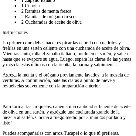
1 Zapallo Italiano​​​​‌ ‍ ​‍​‍‌‍ ‌ ​‍‌‍‍‌‌‍‌ ‌‍‍‌‌‍ ‍​‍​‍​ ‍‍​‍​‍‌ ​ ‌‍​‌‌‍ ‍‌‍‍‌‌ ‌​‌ ‍‌​‍ ‍‌‍‍‌‌‍ ​‍​‍​‍ ​​‍​‍‌‍‍​‌ ​‍‌‍‌‌‌‍‌‍​‍​‍​ ‍‍​‍​‍‌‍‍​‌ ‌​‌ ‌​‌ ​​‌ ​ ​ ‍‍​‍ ​‍ ‌ ‌​‌ ‌‌‌‍​ ‌‍​‌‌ ​​‌‍‌‌‌‍ ​​‍ ‍‌ ​ ‌‍​‌‌‍ ‍‌‍‍‌‌ ‌​‌ ‍‌​‍ ‍‌ ​ ‌ ‌​‌ ‌‌‌‍‌​‌‍‍‌‌‍ ​‍ ‌‍‍‌‌‍ ‍‌ ‌​‌‍‌‌‌‍ ‍‌ ‌​​‍ ‌‍‌‌‌‍‌​‌‍‍‌‌ ‌​​‍ ‌‍ ‌‌‍ ‌‍‌​‌‍‌‌​ ‌‌ ​​‌ ​‍‌‍‌‌‌ ​ ‌‍‌‌‌‍ ‍‌ ‌​‌‍​‌‌ ‌​‌‍‍‌‌‍ ‌‍ ‍​ ‍ ‌‍‍‌‌‍‌​​ ‌‌ ​‍‌‍‌‌‌‍​ ‌‍‍‌‌ ​​‌‍‌‌​‍ ‌​ ‌ ​ ‍​​ ‌‌​ ​‍​ ‍ ‌ ‌​‌ ‍‌‌ ​​‌‍‌‌​ ‌‌ ​‍‌‍‌‌‌‍​ ‌‍‍‌‌ ​​‌‍‌‌​ ‍ ‌ ​​‌‍​‌‌ ‌​‌‍‍​​ ‌‌‍‍‌‌‍ ‍‌‍‌ ‌ ​‍‌‍‌‌‌‍‌​‌‍‍‌‌‍‌‌‌‍ ‍‌ ‌​‌ ​ ​‍‌‌​ ‌‌‌​​‍‌‌ ‌‍‍ ‌‍‌‌‌ ‍‌​‍‌‌​ ​ ‌​‌​​‍‌‌​ ​ ‌​‌​​‍‌‌​ ​‍​ ​‍‌‍‌‌​ ‍‌​ ​‍​ ‍‌​ ‍‌​ ​‍​ ‌‍‌‍‌‌‌‍‌‌​ ​‌‌‍‌‍‌‍‌​​‍‌‌​ ​‍​ ​‍​‍‌‌​ ‌‌‌​‌​​‍ ‍‌‍​ ‌‍‍​‌‍‍‌‌‍ ​‌‍‌​‌ ​‍‌‍‌‌‌‍ ‍​‍‌‌​ ‌‌‌​​‍‌‌ ‌‍‍ ‌‍‌‌‌ ‍‌​‍‌‌​ ​ ‌​‌​​‍‌‌​ ​ ‌​‌​​‍‌‌​ ​‍​ ​‍‌‍‌‍​ ​ ​ ‍‌​ ​‌‌‍​‍‌‍‌‍​ ​‍​ ‍​‌‍​ ​ ​​​ ‌​‌‍‌​​‍‌‌​ ​‍​ ​‍​‍‌‌​ ‌‌‌​‌​​‍ ‍‌ ‌​‌‍‌‌‌ ‍​‌ ‌​​ ‌‍​‍‌‍​‌‌ ​ ‌‍‌‌‌‌‌‌‌ ​‍‌‍ ​​ ‌‌‍‍​‌ ‌​‌ ‌​‌ ​​‌ ​ ​‍‌‌​ ​ ‌​​‌​‍‌‌​ ​‍‌​‌‍​‍‌‌​ ​‍‌​‌‍‌ ‌​‌ ‌‌‌‍​ ‌‍​‌‌ ​​‌‍‌‌‌‍ ​​‍ ‍‌ ​ ‌‍​‌‌‍ ‍‌‍‍‌‌ ‌​‌ ‍‌​‍ ‍‌ ​ ‌ ‌​‌ ‌‌‌‍‌​‌‍‍‌‌‍ ​‍‌‍‌‍‍‌‌‍‌​​ ‌‌ ​‍‌‍‌‌‌‍​ ‌‍‍‌‌ ​​‌‍‌‌​‍ ‌​ ‌ ​ ‍​​ ‌‌​ ​‍​‍‌‍‌ ‌​‌ ‍‌‌ ​​‌‍‌‌​ ‌‌ ​‍‌‍‌‌‌‍​ ‌‍‍‌‌ ​​‌‍‌‌​‍‌‍‌ ​​‌‍​‌‌ ‌​‌‍‍​​ ‌‌‍‍‌‌‍ ‍‌‍‌ ‌ ​‍‌‍‌‌‌‍‌​‌‍‍‌‌‍‌‌‌‍ ‍‌ ‌​‌ ​ ​‍‌‌​ ‌‌‌​​‍‌‌ ‌‍‍ ‌‍‌‌‌ ‍‌​‍‌‌​ ​ ‌​‌​​‍‌‌​ ​ ‌​‌​​‍‌‌​ ​‍​ ​‍‌‍‌‌​ ‍‌​ ​‍​ ‍‌​ ‍‌​ ​‍​ ‌‍‌‍‌‌‌‍‌‌​ ​‌‌‍‌‍‌‍‌​​‍‌‌​ ​‍​ ​‍​‍‌‌​ ‌‌‌​‌​​‍ ‍‌‍​ ‌‍‍​‌‍‍‌‌‍ ​‌‍‌​‌ ​‍‌‍‌‌‌‍ ‍​‍‌‌​ ‌‌‌​​‍‌‌ ‌‍‍ ‌‍‌‌‌ ‍‌​‍‌‌​ ​ ‌​‌​​‍‌‌​ ​ ‌​‌​​‍‌‌​ ​‍​ ​‍‌‍‌‍​ ​ ​ ‍‌​ ​‌‌‍​‍‌‍‌‍​ ​‍​ ‍​‌‍​ ​ ​​​ ‌​‌‍‌​​‍‌‌​ ​‍​ ​‍​‍‌‌​ ‌‌‌​‌​​‍ ‍‌ ‌​‌‍‌‌‌ ‍​‌ ‌​​‍‌‍‌ ​​‌‍‌‌‌ ​‍‌ ​ ‌ ​​‌‍‌‌‌‍​ ‌ ‌​‌‍‍‌‌ ‌‍‌‍‌‌​ ‌‌ ​​‌ ‌‌‌‍​‍‌‍ ​‌‍‍‌‌ ​ ‌‍‍​‌‍‌‌‌‍‌​​‍​‍‌ ‌
1 Cebolla​​​​‌ ‍ ​‍​‍‌‍ ‌ ​‍‌‍‍‌‌‍‌ ‌‍‍‌‌‍ ‍​‍​‍​ ‍‍​‍​‍‌ ​ ‌‍​‌‌‍ ‍‌‍‍‌‌ ‌​‌ ‍‌​‍ ‍‌‍‍‌‌‍ ​‍​‍​‍ ​​‍​‍‌‍‍​‌ ​‍‌‍‌‌‌‍‌‍​‍​‍​ ‍‍​‍​‍‌‍‍​‌ ‌​‌ ‌​‌ ​​‌ ​ ​ ‍‍​‍ ​‍ ‌ ‌​‌ ‌‌‌‍​ ‌‍​‌‌ ​​‌‍‌‌‌‍ ​​‍ ‍‌ ​ ‌‍​‌‌‍ ‍‌‍‍‌‌ ‌​‌ ‍‌​‍ ‍‌ ​ ‌ ‌​‌ ‌‌‌‍‌​‌‍‍‌‌‍ ​‍ ‌‍‍‌‌‍ ‍‌ ‌​‌‍‌‌‌‍ ‍‌ ‌​​‍ ‌‍‌‌‌‍‌​‌‍‍‌‌ ‌​​‍ ‌‍ ‌‌‍ ‌‍‌​‌‍‌‌​ ‌‌ ​​‌ ​‍‌‍‌‌‌ ​ ‌‍‌‌‌‍ ‍‌ ‌​‌‍​‌‌ ‌​‌‍‍‌‌‍ ‌‍ ‍​ ‍ ‌‍‍‌‌‍‌​​ ‌‌ ​‍‌‍‌‌‌‍​ ‌‍‍‌‌ ​​‌‍‌‌​‍ ‌​ ‌ ​ ‍​​ ‌‌​ ​‍​ ‍ ‌ ‌​‌ ‍‌‌ ​​‌‍‌‌​ ‌‌ ​‍‌‍‌‌‌‍​ ‌‍‍‌‌ ​​‌‍‌‌​ ‍ ‌ ​​‌‍​‌‌ ‌​‌‍‍​​ ‌‌‍‍‌‌‍ ‍‌‍‌ ‌ ​‍‌‍‌‌‌‍‌​‌‍‍‌‌‍‌‌‌‍ ‍‌ ‌​‌ ​ ​‍‌‌​ ‌‌‌​​‍‌‌ ‌‍‍ ‌‍‌‌‌ ‍‌​‍‌‌​ ​ ‌​‌​​‍‌‌​ ​ ‌​‌​​‍‌‌​ ​‍​ ​‍​ ​‍‌‍‌‍​ ​‍​ ​‌​ ​​‌‍‌‌‌‍‌‍‌‍​‌‌‍​‍​ ‌​‌‍‌‌​ ​‌​‍‌‌​ ​‍​ ​‍​‍‌‌​ ‌‌‌​‌​​‍ ‍‌‍​ ‌‍‍​‌‍‍‌‌‍ ​‌‍‌​‌ ​‍‌‍‌‌‌‍ ‍​‍‌‌​ ‌‌‌​​‍‌‌ ‌‍‍ ‌‍‌‌‌ ‍‌​‍‌‌​ ​ ‌​‌​​‍‌‌​ ​ ‌​‌​​‍‌‌​ ​‍​ ​‍​ ​‌‌‍​‍​ ‌​‌‍​ ​ ‍​​ ​‍‌‍​ ​ ‌‌​ ‌​‌‍​‌​ ‌‌‌‍​‍​‍‌‌​ ​‍​ ​‍​‍‌‌​ ‌‌‌​‌​​‍ ‍‌ ‌​‌‍‌‌‌ ‍​‌ ‌​​ ‌‍​‍‌‍​‌‌ ​ ‌‍‌‌‌‌‌‌‌ ​‍‌‍ ​​ ‌‌‍‍​‌ ‌​‌ ‌​‌ ​​‌ ​ ​‍‌‌​ ​ ‌​​‌​‍‌‌​ ​‍‌​‌‍​‍‌‌​ ​‍‌​‌‍‌ ‌​‌ ‌‌‌‍​ ‌‍​‌‌ ​​‌‍‌‌‌‍ ​​‍ ‍‌ ​ ‌‍​‌‌‍ ‍‌‍‍‌‌ ‌​‌ ‍‌​‍ ‍‌ ​ ‌ ‌​‌ ‌‌‌‍‌​‌‍‍‌‌‍ ​‍‌‍‌‍‍‌‌‍‌​​ ‌‌ ​‍‌‍‌‌‌‍​ ‌‍‍‌‌ ​​‌‍‌‌​‍ ‌​ ‌ ​ ‍​​ ‌‌​ ​‍​‍‌‍‌ ‌​‌ ‍‌‌ ​​‌‍‌‌​ ‌‌ ​‍‌‍‌‌‌‍​ ‌‍‍‌‌ ​​‌‍‌‌​‍‌‍‌ ​​‌‍​‌‌ ‌​‌‍‍​​ ‌‌‍‍‌‌‍ ‍‌‍‌ ‌ ​‍‌‍‌‌‌‍‌​‌‍‍‌‌‍‌‌‌‍ ‍‌ ‌​‌ ​ ​‍‌‌​ ‌‌‌​​‍‌‌ ‌‍‍ ‌‍‌‌‌ ‍‌​‍‌‌​ ​ ‌​‌​​‍‌‌​ ​ ‌​‌​​‍‌‌​ ​‍​ ​‍​ ​‍‌‍‌‍​ ​‍​ ​‌​ ​​‌‍‌‌‌‍‌‍‌‍​‌‌‍​‍​ ‌​‌‍‌‌​ ​‌​‍‌‌​ ​‍​ ​‍​‍‌‌​ ‌‌‌​‌​​‍ ‍‌‍​ ‌‍‍​‌‍‍‌‌‍ ​‌‍‌​‌ ​‍‌‍‌‌‌‍ ‍​‍‌‌​ ‌‌‌​​‍‌‌ ‌‍‍ ‌‍‌‌‌ ‍‌​‍‌‌​ ​ ‌​‌​​‍‌‌​ ​ ‌​‌​​‍‌‌​ ​‍​ ​‍​ ​‌‌‍​‍​ ‌​‌‍​ ​ ‍​​ ​‍‌‍​ ​ ‌‌​ ‌​‌‍​‌​ ‌‌‌‍​‍​‍‌‌​ ​‍​ ​‍​‍‌‌​ ‌‌‌​‌​​‍ ‍‌ ‌​‌‍‌‌‌ ‍​‌ ‌​​‍‌‍‌ ​​‌‍‌‌‌ ​‍‌ ​ ‌ ​​‌‍‌‌‌‍​ ‌ ‌​‌‍‍‌‌ ‌‍‌‍‌‌​ ‌‌ ​​‌ ‌‌‌‍​‍‌‍ ​‌‍‍‌‌ ​ ‌‍‍​‌‍‌‌‌‍‌​​‍​‍‌ ‌
2 Ramitas de menta fresca​​​​‌ ‍ ​‍​‍‌‍ ‌ ​‍‌‍‍‌‌‍‌ ‌‍‍‌‌‍ ‍​‍​‍​ ‍‍​‍​‍‌ ​ ‌‍​‌‌‍ ‍‌‍‍‌‌ ‌​‌ ‍‌​‍ ‍‌‍‍‌‌‍ ​‍​‍​‍ ​​‍​‍‌‍‍​‌ ​‍‌‍‌‌‌‍‌‍​‍​‍​ ‍‍​‍​‍‌‍‍​‌ ‌​‌ ‌​‌ ​​‌ ​ ​ ‍‍​‍ ​‍ ‌ ‌​‌ ‌‌‌‍​ ‌‍​‌‌ ​​‌‍‌‌‌‍ ​​‍ ‍‌ ​ ‌‍​‌‌‍ ‍‌‍‍‌‌ ‌​‌ ‍‌​‍ ‍‌ ​ ‌ ‌​‌ ‌‌‌‍‌​‌‍‍‌‌‍ ​‍ ‌‍‍‌‌‍ ‍‌ ‌​‌‍‌‌‌‍ ‍‌ ‌​​‍ ‌‍‌‌‌‍‌​‌‍‍‌‌ ‌​​‍ ‌‍ ‌‌‍ ‌‍‌​‌‍‌‌​ ‌‌ ​​‌ ​‍‌‍‌‌‌ ​ ‌‍‌‌‌‍ ‍‌ ‌​‌‍​‌‌ ‌​‌‍‍‌‌‍ ‌‍ ‍​ ‍ ‌‍‍‌‌‍‌​​ ‌‌ ​‍‌‍‌‌‌‍​ ‌‍‍‌‌ ​​‌‍‌‌​‍ ‌​ ‌ ​ ‍​​ ‌‌​ ​‍​ ‍ ‌ ‌​‌ ‍‌‌ ​​‌‍‌‌​ ‌‌ ​‍‌‍‌‌‌‍​ ‌‍‍‌‌ ​​‌‍‌‌​ ‍ ‌ ​​‌‍​‌‌ ‌​‌‍‍​​ ‌‌‍‍‌‌‍ ‍‌‍‌ ‌ ​‍‌‍‌‌‌‍‌​‌‍‍‌‌‍‌‌‌‍ ‍‌ ‌​‌ ​ ​‍‌‌​ ‌‌‌​​‍‌‌ ‌‍‍ ‌‍‌‌‌ ‍‌​‍‌‌​ ​ ‌​‌​​‍‌‌​ ​ ‌​‌​​‍‌‌​ ​‍​ ​‍‌‍‌‍​ ​ ​ ‌‌‌‍‌‌​ ‌ ‌‍​‍​ ‍‌​ ‌‌​ ​​​ ​ ​ ​​‌‍​‌​‍‌‌​ ​‍​ ​‍​‍‌‌​ ‌‌‌​‌​​‍ ‍‌‍​ ‌‍‍​‌‍‍‌‌‍ ​‌‍‌​‌ ​‍‌‍‌‌‌‍ ‍​‍‌‌​ ‌‌‌​​‍‌‌ ‌‍‍ ‌‍‌‌‌ ‍‌​‍‌‌​ ​ ‌​‌​​‍‌‌​ ​ ‌​‌​​‍‌‌​ ​‍​ ​‍‌‍‌‍‌‍‌‌‌‍‌‌​ ‍‌​ ‌​​ ​​​ ‌​​ ‌ ‌‍‌​​ ​‌​ ‍‌‌‍​‌​‍‌‌​ ​‍​ ​‍​‍‌‌​ ‌‌‌​‌​​‍ ‍‌ ‌​‌‍‌‌‌ ‍​‌ ‌​​ ‌‍​‍‌‍​‌‌ ​ ‌‍‌‌‌‌‌‌‌ ​‍‌‍ ​​ ‌‌‍‍​‌ ‌​‌ ‌​‌ ​​‌ ​ ​‍‌‌​ ​ ‌​​‌​‍‌‌​ ​‍‌​‌‍​‍‌‌​ ​‍‌​‌‍‌ ‌​‌ ‌‌‌‍​ ‌‍​‌‌ ​​‌‍‌‌‌‍ ​​‍ ‍‌ ​ ‌‍​‌‌‍ ‍‌‍‍‌‌ ‌​‌ ‍‌​‍ ‍‌ ​ ‌ ‌​‌ ‌‌‌‍‌​‌‍‍‌‌‍ ​‍‌‍‌‍‍‌‌‍‌​​ ‌‌ ​‍‌‍‌‌‌‍​ ‌‍‍‌‌ ​​‌‍‌‌​‍ ‌​ ‌ ​ ‍​​ ‌‌​ ​‍​‍‌‍‌ ‌​‌ ‍‌‌ ​​‌‍‌‌​ ‌‌ ​‍‌‍‌‌‌‍​ ‌‍‍‌‌ ​​‌‍‌‌​‍‌‍‌ ​​‌‍​‌‌ ‌​‌‍‍​​ ‌‌‍‍‌‌‍ ‍‌‍‌ ‌ ​‍‌‍‌‌‌‍‌​‌‍‍‌‌‍‌‌‌‍ ‍‌ ‌​‌ ​ ​‍‌‌​ ‌‌‌​​‍‌‌ ‌‍‍ ‌‍‌‌‌ ‍‌​‍‌‌​ ​ ‌​‌​​‍‌‌​ ​ ‌​‌​​‍‌‌​ ​‍​ ​‍‌‍‌‍​ ​ ​ ‌‌‌‍‌‌​ ‌ ‌‍​‍​ ‍‌​ ‌‌​ ​​​ ​ ​ ​​‌‍​‌​‍‌‌​ ​‍​ ​‍​‍‌‌​ ‌‌‌​‌​​‍ ‍‌‍​ ‌‍‍​‌‍‍‌‌‍ ​‌‍‌​‌ ​‍‌‍‌‌‌‍ ‍​‍‌‌​ ‌‌‌​​‍‌‌ ‌‍‍ ‌‍‌‌‌ ‍‌​‍‌‌​ ​ ‌​‌​​‍‌‌​ ​ ‌​‌​​‍‌‌​ ​‍​ ​‍‌‍‌‍‌‍‌‌‌‍‌‌​ ‍‌​ ‌​​ ​​​ ‌​​ ‌ ‌‍‌​​ ​‌​ ‍‌‌‍​‌​‍‌‌​ ​‍​ ​‍​‍‌‌​ ‌‌‌​‌​​‍ ‍‌ ‌​‌‍‌‌‌ ‍​‌ ‌​​‍‌‍‌ ​​‌‍‌‌‌ ​‍‌ ​ ‌ ​​‌‍‌‌‌‍​ ‌ ‌​‌‍‍‌‌ ‌‍‌‍‌‌​ ‌‌ ​​‌ ‌‌‌‍​‍‌‍ ​‌‍‍‌‌ ​ ‌‍‍​‌‍‌‌‌‍‌​​‍​‍‌ ‌
2 Ramitas de orégano fresco​​​​‌ ‍ ​‍​‍‌‍ ‌ ​‍‌‍‍‌‌‍‌ ‌‍‍‌‌‍ ‍​‍​‍​ ‍‍​‍​‍‌ ​ ‌‍​‌‌‍ ‍‌‍‍‌‌ ‌​‌ ‍‌​‍ ‍‌‍‍‌‌‍ ​‍​‍​‍ ​​‍​‍‌‍‍​‌ ​‍‌‍‌‌‌‍‌‍​‍​‍​ ‍‍​‍​‍‌‍‍​‌ ‌​‌ ‌​‌ ​​‌ ​ ​ ‍‍​‍ ​‍ ‌ ‌​‌ ‌‌‌‍​ ‌‍​‌‌ ​​‌‍‌‌‌‍ ​​‍ ‍‌ ​ ‌‍​‌‌‍ ‍‌‍‍‌‌ ‌​‌ ‍‌​‍ ‍‌ ​ ‌ ‌​‌ ‌‌‌‍‌​‌‍‍‌‌‍ ​‍ ‌‍‍‌‌‍ ‍‌ ‌​‌‍‌‌‌‍ ‍‌ ‌​​‍ ‌‍‌‌‌‍‌​‌‍‍‌‌ ‌​​‍ ‌‍ ‌‌‍ ‌‍‌​‌‍‌‌​ ‌‌ ​​‌ ​‍‌‍‌‌‌ ​ ‌‍‌‌‌‍ ‍‌ ‌​‌‍​‌‌ ‌​‌‍‍‌‌‍ ‌‍ ‍​ ‍ ‌‍‍‌‌‍‌​​ ‌‌ ​‍‌‍‌‌‌‍​ ‌‍‍‌‌ ​​‌‍‌‌​‍ ‌​ ‌ ​ ‍​​ ‌‌​ ​‍​ ‍ ‌ ‌​‌ ‍‌‌ ​​‌‍‌‌​ ‌‌ ​‍‌‍‌‌‌‍​ ‌‍‍‌‌ ​​‌‍‌‌​ ‍ ‌ ​​‌‍​‌‌ ‌​‌‍‍​​ ‌‌‍‍‌‌‍ ‍‌‍‌ ‌ ​‍‌‍‌‌‌‍‌​‌‍‍‌‌‍‌‌‌‍ ‍‌ ‌​‌ ​ ​‍‌‌​ ‌‌‌​​‍‌‌ ‌‍‍ ‌‍‌‌‌ ‍‌​‍‌‌​ ​ ‌​‌​​‍‌‌​ ​ ‌​‌​​‍‌‌​ ​‍​ ​‍​ ‌‌‌‍​‌‌‍​‍‌‍​‍​ ‍‌​ ‍​‌‍‌‍‌‍‌‌​ ‌ ​ ​ ‌‍​‍‌‍​‍​‍‌‌​ ​‍​ ​‍​‍‌‌​ ‌‌‌​‌​​‍ ‍‌‍​ ‌‍‍​‌‍‍‌‌‍ ​‌‍‌​‌ ​‍‌‍‌‌‌‍ ‍​‍‌‌​ ‌‌‌​​‍‌‌ ‌‍‍ ‌‍‌‌‌ ‍‌​‍‌‌​ ​ ‌​‌​​‍‌‌​ ​ ‌​‌​​‍‌‌​ ​‍​ ​‍​ ​‍​ ​ ​ ​‍​ ​ ‌‍‌​‌‍​‌​ ‌‍​ ​ ​ ​‌​ ​​​ ‌​​ ​‍​‍‌‌​ ​‍​ ​‍​‍‌‌​ ‌‌‌​‌​​‍ ‍‌ ‌​‌‍‌‌‌ ‍​‌ ‌​​ ‌‍​‍‌‍​‌‌ ​ ‌‍‌‌‌‌‌‌‌ ​‍‌‍ ​​ ‌‌‍‍​‌ ‌​‌ ‌​‌ ​​‌ ​ ​‍‌‌​ ​ ‌​​‌​‍‌‌​ ​‍‌​‌‍​‍‌‌​ ​‍‌​‌‍‌ ‌​‌ ‌‌‌‍​ ‌‍​‌‌ ​​‌‍‌‌‌‍ ​​‍ ‍‌ ​ ‌‍​‌‌‍ ‍‌‍‍‌‌ ‌​‌ ‍‌​‍ ‍‌ ​ ‌ ‌​‌ ‌‌‌‍‌​‌‍‍‌‌‍ ​‍‌‍‌‍‍‌‌‍‌​​ ‌‌ ​‍‌‍‌‌‌‍​ ‌‍‍‌‌ ​​‌‍‌‌​‍ ‌​ ‌ ​ ‍​​ ‌‌​ ​‍​‍‌‍‌ ‌​‌ ‍‌‌ ​​‌‍‌‌​ ‌‌ ​‍‌‍‌‌‌‍​ ‌‍‍‌‌ ​​‌‍‌‌​‍‌‍‌ ​​‌‍​‌‌ ‌​‌‍‍​​ ‌‌‍‍‌‌‍ ‍‌‍‌ ‌ ​‍‌‍‌‌‌‍‌​‌‍‍‌‌‍‌‌‌‍ ‍‌ ‌​‌ ​ ​‍‌‌​ ‌‌‌​​‍‌‌ ‌‍‍ ‌‍‌‌‌ ‍‌​‍‌‌​ ​ ‌​‌​​‍‌‌​ ​ ‌​‌​​‍‌‌​ ​‍​ ​‍​ ‌‌‌‍​‌‌‍​‍‌‍​‍​ ‍‌​ ‍​‌‍‌‍‌‍‌‌​ ‌ ​ ​ ‌‍​‍‌‍​‍​‍‌‌​ ​‍​ ​‍​‍‌‌​ ‌‌‌​‌​​‍ ‍‌‍​ ‌‍‍​‌‍‍‌‌‍ ​‌‍‌​‌ ​‍‌‍‌‌‌‍ ‍​‍‌‌​ ‌‌‌​​‍‌‌ ‌‍‍ ‌‍‌‌‌ ‍‌​‍‌‌​ ​ ‌​‌​​‍‌‌​ ​ ‌​‌​​‍‌‌​ ​‍​ ​‍​ ​‍​ ​ ​ ​‍​ ​ ‌‍‌​‌‍​‌​ ‌‍​ ​ ​ ​‌​ ​​​ ‌​​ ​‍​‍‌‌​ ​‍​ ​‍​‍‌‌​ ‌‌‌​‌​​‍ ‍‌ ‌​‌‍‌‌‌ ‍​‌ ‌​​‍‌‍‌ ​​‌‍‌‌‌ ​‍‌ ​ ‌ ​​‌‍‌‌‌‍​ ‌ ‌​‌‍‍‌‌ ‌‍‌‍‌‌​ ‌‌ ​​‌ ‌‌‌‍​‍‌‍ ​‌‍‍‌‌ ​ ‌‍‍​‌‍‌‌‌‍‌​​‍​‍‌ ‌
2 Cucharadas de aceite de oliva​​​​‌ ‍ ​‍​‍‌‍ ‌ ​‍‌‍‍‌‌‍‌ ‌‍‍‌‌‍ ‍​‍​‍​ ‍‍​‍​‍‌ ​ ‌‍​‌‌‍ ‍‌‍‍‌‌ ‌​‌ ‍‌​‍ ‍‌‍‍‌‌‍ ​‍​‍​‍ ​​‍​‍‌‍‍​‌ ​‍‌‍‌‌‌‍‌‍​‍​‍​ ‍‍​‍​‍‌‍‍​‌ ‌​‌ ‌​‌ ​​‌ ​ ​ ‍‍​‍ ​‍ ‌ ‌​‌ ‌‌‌‍​ ‌‍​‌‌ ​​‌‍‌‌‌‍ ​​‍ ‍‌ ​ ‌‍​‌‌‍ ‍‌‍‍‌‌ ‌​‌ ‍‌​‍ ‍‌ ​ ‌ ‌​‌ ‌‌‌‍‌​‌‍‍‌‌‍ ​‍ ‌‍‍‌‌‍ ‍‌ ‌​‌‍‌‌‌‍ ‍‌ ‌​​‍ ‌‍‌‌‌‍‌​‌‍‍‌‌ ‌​​‍ ‌‍ ‌‌‍ ‌‍‌​‌‍‌‌​ ‌‌ ​​‌ ​‍‌‍‌‌‌ ​ ‌‍‌‌‌‍ ‍‌ ‌​‌‍​‌‌ ‌​‌‍‍‌‌‍ ‌‍ ‍​ ‍ ‌‍‍‌‌‍‌​​ ‌‌ ​‍‌‍‌‌‌‍​ ‌‍‍‌‌ ​​‌‍‌‌​‍ ‌​ ‌ ​ ‍​​ ‌‌​ ​‍​ ‍ ‌ ‌​‌ ‍‌‌ ​​‌‍‌‌​ ‌‌ ​‍‌‍‌‌‌‍​ ‌‍‍‌‌ ​​‌‍‌‌​ ‍ ‌ ​​‌‍​‌‌ ‌​‌‍‍​​ ‌‌‍‍‌‌‍ ‍‌‍‌ ‌ ​‍‌‍‌‌‌‍‌​‌‍‍‌‌‍‌‌‌‍ ‍‌ ‌​‌ ​ ​‍‌‌​ ‌‌‌​​‍‌‌ ‌‍‍ ‌‍‌‌‌ ‍‌​‍‌‌​ ​ ‌​‌​​‍‌‌​ ​ ‌​‌​​‍‌‌​ ​‍​ ​‍​ ​​‌‍‌‌​ ‌‍‌‍​‌​ ‍‌‌‍‌‌‌‍‌‌​ ​‍​ ‌​​ ​‌‌‍​ ​ ‌ ​‍‌‌​ ​‍​ ​‍​‍‌‌​ ‌‌‌​‌​​‍ ‍‌‍​ ‌‍‍​‌‍‍‌‌‍ ​‌‍‌​‌ ​‍‌‍‌‌‌‍ ‍​‍‌‌​ ‌‌‌​​‍‌‌ ‌‍‍ ‌‍‌‌‌ ‍‌​‍‌‌​ ​ ‌​‌​​‍‌‌​ ​ ‌​‌​​‍‌‌​ ​‍​ ​‍‌‍​ ​ ‍​‌‍​ ​ ‌‍​ ‌‌‌‍​ ‌‍​‌‌‍​‍​ ‌ ‌‍‌​​ ‌‌​ ‍‌​‍‌‌​ ​‍​ ​‍​‍‌‌​ ‌‌‌​‌​​‍ ‍‌ ‌​‌‍‌‌‌ ‍​‌ ‌​​ ‌‍​‍‌‍​‌‌ ​ ‌‍‌‌‌‌‌‌‌ ​‍‌‍ ​​ ‌‌‍‍​‌ ‌​‌ ‌​‌ ​​‌ ​ ​‍‌‌​ ​ ‌​​‌​‍‌‌​ ​‍‌​‌‍​‍‌‌​ ​‍‌​‌‍‌ ‌​‌ ‌‌‌‍​ ‌‍​‌‌ ​​‌‍‌‌‌‍ ​​‍ ‍‌ ​ ‌‍​‌‌‍ ‍‌‍‍‌‌ ‌​‌ ‍‌​‍ ‍‌ ​ ‌ ‌​‌ ‌‌‌‍‌​‌‍‍‌‌‍ ​‍‌‍‌‍‍‌‌‍‌​​ ‌‌ ​‍‌‍‌‌‌‍​ ‌‍‍‌‌ ​​‌‍‌‌​‍ ‌​ ‌ ​ ‍​​ ‌‌​ ​‍​‍‌‍‌ ‌​‌ ‍‌‌ ​​‌‍‌‌​ ‌‌ ​‍‌‍‌‌‌‍​ ‌‍‍‌‌ ​​‌‍‌‌​‍‌‍‌ ​​‌‍​‌‌ ‌​‌‍‍​​ ‌‌‍‍‌‌‍ ‍‌‍‌ ‌ ​‍‌‍‌‌‌‍‌​‌‍‍‌‌‍‌‌‌‍ ‍‌ ‌​‌ ​ ​‍‌‌​ ‌‌‌​​‍‌‌ ‌‍‍ ‌‍‌‌‌ ‍‌​‍‌‌​ ​ ‌​‌​​‍‌‌​ ​ ‌​‌​​‍‌‌​ ​‍​ ​‍​ ​​‌‍‌‌​ ‌‍‌‍​‌​ ‍‌‌‍‌‌‌‍‌‌​ ​‍​ ‌​​ ​‌‌‍​ ​ ‌ ​‍‌‌​ ​‍​ ​‍​‍‌‌​ ‌‌‌​‌​​‍ ‍‌‍​ ‌‍‍​‌‍‍‌‌‍ ​‌‍‌​‌ ​‍‌‍‌‌‌‍ ‍​‍‌‌​ ‌‌‌​​‍‌‌ ‌‍‍ ‌‍‌‌‌ ‍‌​‍‌‌​ ​ ‌​‌​​‍‌‌​ ​ ‌​‌​​‍‌‌​ ​‍​ ​‍‌‍​ ​ ‍​‌‍​ ​ ‌‍​ ‌‌‌‍​ ‌‍​‌‌‍​‍​ ‌ ‌‍‌​​ ‌‌​ ‍‌​‍‌‌​ ​‍​ ​‍​‍‌‌​ ‌‌‌​‌​​‍ ‍‌ ‌​‌‍‌‌‌ ‍​‌ ‌​​‍‌‍‌ ​​‌‍‌‌‌ ​‍‌ ​ ‌ ​​‌‍‌‌‌‍​ ‌ ‌​‌‍‍‌‌ ‌‍‌‍‌‌​ ‌‌ ​​‌ ‌‌‌‍​‍‌‍ ​‌‍‍‌‌ ​ ‌‍‍​‌‍‌‌‌‍‌​​‍​‍‌ ‌
Instrucciones
Lo primero que debes hacer es picar las cebolla en cuadritos y
freírlas en una sartén caliente con una cucharada de aceite de oliva.
Mientras tanto, ralla el zapallo italiano, ponlo en el sartén, y saltea
hasta que se evapore su agua. Luego, separa las claras de las yemas
y mezcla estas últimas con la ricotta, la harina y salpimienta.​​​​‌ ‍ ​‍​‍‌‍ ‌ ​‍‌‍‍‌‌‍‌ ‌‍‍‌‌‍ ‍​‍​‍​ ‍‍​‍​‍‌ ​ ‌‍​‌‌‍ ‍‌‍‍‌‌ ‌​‌ ‍‌​‍ ‍‌‍‍‌‌‍ ​‍​‍​‍ ​​‍​‍‌‍‍​‌ ​‍‌‍‌‌‌‍‌‍​‍​‍​ ‍‍​‍​‍‌‍‍​‌ ‌​‌ ‌​‌ ​​‌ ​ ​ ‍‍​‍ ​‍ ‌ ‌​‌ ‌‌‌‍​ ‌‍​‌‌ ​​‌‍‌‌‌‍ ​​‍ ‍‌ ​ ‌‍​‌‌‍ ‍‌‍‍‌‌ ‌​‌ ‍‌​‍ ‍‌ ​ ‌ ‌​‌ ‌‌‌‍‌​‌‍‍‌‌‍ ​‍ ‌‍‍‌‌‍ ‍‌ ‌​‌‍‌‌‌‍ ‍‌ ‌​​‍ ‌‍‌‌‌‍‌​‌‍‍‌‌ ‌​​‍ ‌‍ ‌‌‍ ‌‍‌​‌‍‌‌​ ‌‌ ​​‌ ​‍‌‍‌‌‌ ​ ‌‍‌‌‌‍ ‍‌ ‌​‌‍​‌‌ ‌​‌‍‍‌‌‍ ‌‍ ‍​ ‍ ‌‍‍‌‌‍‌​​ ‌‌ ​‍‌‍‌‌‌‍​ ‌‍‍‌‌ ​​‌‍‌‌​‍ ‌​ ‌ ​ ‍​​ ‌‌​ ​‍​ ‍ ‌ ‌​‌ ‍‌‌ ​​‌‍‌‌​ ‌‌ ​‍‌‍‌‌‌‍​ ‌‍‍‌‌ ​​‌‍‌‌​ ‍ ‌ ​​‌‍​‌‌ ‌​‌‍‍​​ ‌‌‍‍‌‌‍ ‍‌ ​ ‌ ‌​‌ ​‍‌ ‌‌‌‍​ ‌ ‌​‌‍‍‌‌‍ ‌‍ ‍‌ ​ ​‍‌‌​ ‌‌‌​​‍‌‌ ‌‍‍ ‌‍‌‌‌ ‍‌​‍‌‌​ ​ ‌​‌​​‍‌‌​ ​ ‌​‌​​‍‌‌​ ​‍​ ​‍​ ​ ‌‍‌​​ ‍‌​ ​‌​ ‌‌​ ​‍​ ‍‌‌‍‌‍​ ‌‍​ ‌‍​ ​‌‌‍​‍​‍‌‌​ ​‍​ ​‍​‍‌‌​ ‌‌‌​‌​​‍ ‍‌‍​ ‌‍‍​‌‍‍‌‌‍ ​‌‍‌​‌ ​‍‌‍‌‌‌‍ ‍​‍‌‌​ ‌‌‌​​‍‌‌ ‌‍‍ ‌‍‌‌‌ ‍‌​‍‌‌​ ​ ‌​‌​​‍‌‌​ ​ ‌​‌​​‍‌‌​ ​‍​ ​‍​ ​‌​ ‍​​ ‌‍‌‍‌​‌‍​‍​ ‌ ‌‍​‍‌‍‌​​ ‍‌​ ‌ ​ ‍​‌‍​‌​‍‌‌​ ​‍​ ​‍​‍‌‌​ ‌‌‌​‌​​‍ ‍‌ ‌​‌‍‌‌‌ ‍​‌ ‌​​ ‌‍​‍‌‍​‌‌ ​ ‌‍‌‌‌‌‌‌‌ ​‍‌‍ ​​ ‌‌‍‍​‌ ‌​‌ ‌​‌ ​​‌ ​ ​‍‌‌​ ​ ‌​​‌​‍‌‌​ ​‍‌​‌‍​‍‌‌​ ​‍‌​‌‍‌ ‌​‌ ‌‌‌‍​ ‌‍​‌‌ ​​‌‍‌‌‌‍ ​​‍ ‍‌ ​ ‌‍​‌‌‍ ‍‌‍‍‌‌ ‌​‌ ‍‌​‍ ‍‌ ​ ‌ ‌​‌ ‌‌‌‍‌​‌‍‍‌‌‍ ​‍‌‍‌‍‍‌‌‍‌​​ ‌‌ ​‍‌‍‌‌‌‍​ ‌‍‍‌‌ ​​‌‍‌‌​‍ ‌​ ‌ ​ ‍​​ ‌‌​ ​‍​‍‌‍‌ ‌​‌ ‍‌‌ ​​‌‍‌‌​ ‌‌ ​‍‌‍‌‌‌‍​ ‌‍‍‌‌ ​​‌‍‌‌​‍‌‍‌ ​​‌‍​‌‌ ‌​‌‍‍​​ ‌‌‍‍‌‌‍ ‍‌ ​ ‌ ‌​‌ ​‍‌ ‌‌‌‍​ ‌ ‌​‌‍‍‌‌‍ ‌‍ ‍‌ ​ ​‍‌‌​ ‌‌‌​​‍‌‌ ‌‍‍ ‌‍‌‌‌ ‍‌​‍‌‌​ ​ ‌​‌​​‍‌‌​ ​ ‌​‌​​‍‌‌​ ​‍​ ​‍​ ​ ‌‍‌​​ ‍‌​ ​‌​ ‌‌​ ​‍​ ‍‌‌‍‌‍​ ‌‍​ ‌‍​ ​‌‌‍​‍​‍‌‌​ ​‍​ ​‍​‍‌‌​ ‌‌‌​‌​​‍ ‍‌‍​ ‌‍‍​‌‍‍‌‌‍ ​‌‍‌​‌ ​‍‌‍‌‌‌‍ ‍​‍‌‌​ ‌‌‌​​‍‌‌ ‌‍‍ ‌‍‌‌‌ ‍‌​‍‌‌​ ​ ‌​‌​​‍‌‌​ ​ ‌​‌​​‍‌‌​ ​‍​ ​‍​ ​‌​ ‍​​ ‌‍‌‍‌​‌‍​‍​ ‌ ‌‍​‍‌‍‌​​ ‍‌​ ‌ ​ ‍​‌‍​‌​‍‌‌​ ​‍​ ​‍​‍‌‌​ ‌‌‌​‌​​‍ ‍‌ ‌​‌‍‌‌‌ ‍​‌ ‌​​‍‌‍‌ ​​‌‍‌‌‌ ​‍‌ ​ ‌ ​​‌‍‌‌‌‍​ ‌ ‌​‌‍‍‌‌ ‌‍‌‍‌‌​ ‌‌ ​​‌ ‌‌‌‍​‍‌‍ ​‌‍‍‌‌ ​ ‌‍‍​‌‍‌‌‌‍‌​​‍​‍‌ ‌
Agrega la menta y el orégano previamente lavados, a la mezcla de
verduras. A continuación, bate las claras a punto de nieve y
revuélvelas suavemente con la preparación anterior.​​​​‌ ‍ ​‍​‍‌‍ ‌ ​‍‌‍‍‌‌‍‌ ‌‍‍‌‌‍ ‍​‍​‍​ ‍‍​‍​‍‌ ​ ‌‍​‌‌‍ ‍‌‍‍‌‌ ‌​‌ ‍‌​‍ ‍‌‍‍‌‌‍ ​‍​‍​‍ ​​‍​‍‌‍‍​‌ ​‍‌‍‌‌‌‍‌‍​‍​‍​ ‍‍​‍​‍‌‍‍​‌ ‌​‌ ‌​‌ ​​‌ ​ ​ ‍‍​‍ ​‍ ‌ ‌​‌ ‌‌‌‍​ ‌‍​‌‌ ​​‌‍‌‌‌‍ ​​‍ ‍‌ ​ ‌‍​‌‌‍ ‍‌‍‍‌‌ ‌​‌ ‍‌​‍ ‍‌ ​ ‌ ‌​‌ ‌‌‌‍‌​‌‍‍‌‌‍ ​‍ ‌‍‍‌‌‍ ‍‌ ‌​‌‍‌‌‌‍ ‍‌ ‌​​‍ ‌‍‌‌‌‍‌​‌‍‍‌‌ ‌​​‍ ‌‍ ‌‌‍ ‌‍‌​‌‍‌‌​ ‌‌ ​​‌ ​‍‌‍‌‌‌ ​ ‌‍‌‌‌‍ ‍‌ ‌​‌‍​‌‌ ‌​‌‍‍‌‌‍ ‌‍ ‍​ ‍ ‌‍‍‌‌‍‌​​ ‌‌ ​‍‌‍‌‌‌‍​ ‌‍‍‌‌ ​​‌‍‌‌​‍ ‌​ ‌ ​ ‍​​ ‌‌​ ​‍​ ‍ ‌ ‌​‌ ‍‌‌ ​​‌‍‌‌​ ‌‌ ​‍‌‍‌‌‌‍​ ‌‍‍‌‌ ​​‌‍‌‌​ ‍ ‌ ​​‌‍​‌‌ ‌​‌‍‍​​ ‌‌‍‍‌‌‍ ‍‌ ​ ‌ ‌​‌ ​‍‌ ‌‌‌‍​ ‌ ‌​‌‍‍‌‌‍ ‌‍ ‍‌ ​ ​‍‌‌​ ‌‌‌​​‍‌‌ ‌‍‍ ‌‍‌‌‌ ‍‌​‍‌‌​ ​ ‌​‌​​‍‌‌​ ​ ‌​‌​​‍‌‌​ ​‍​ ​‍​ ‍​​ ​​​ ​‌‌‍​ ​ ‌​‌‍‌​​ ‍‌​ ‍‌‌‍‌‌‌‍​‌​ ‍​​ ​‍​‍‌‌​ ​‍​ ​‍​‍‌‌​ ‌‌‌​‌​​‍ ‍‌‍​ ‌‍‍​‌‍‍‌‌‍ ​‌‍‌​‌ ​‍‌‍‌‌‌‍ ‍​‍‌‌​ ‌‌‌​​‍‌‌ ‌‍‍ ‌‍‌‌‌ ‍‌​‍‌‌​ ​ ‌​‌​​‍‌‌​ ​ ‌​‌​​‍‌‌​ ​‍​ ​‍​ ​‌​ ‍​​ ‌‍‌‍‌​‌‍​‍​ ‌ ‌‍​‍‌‍‌​​ ‍‌​ ‌ ​ ‍​‌‍​‌​‍‌‌​ ​‍​ ​‍​‍‌‌​ ‌‌‌​‌​​‍ ‍‌ ‌​‌‍‌‌‌ ‍​‌ ‌​​ ‌‍​‍‌‍​‌‌ ​ ‌‍‌‌‌‌‌‌‌ ​‍‌‍ ​​ ‌‌‍‍​‌ ‌​‌ ‌​‌ ​​‌ ​ ​‍‌‌​ ​ ‌​​‌​‍‌‌​ ​‍‌​‌‍​‍‌‌​ ​‍‌​‌‍‌ ‌​‌ ‌‌‌‍​ ‌‍​‌‌ ​​‌‍‌‌‌‍ ​​‍ ‍‌ ​ ‌‍​‌‌‍ ‍‌‍‍‌‌ ‌​‌ ‍‌​‍ ‍‌ ​ ‌ ‌​‌ ‌‌‌‍‌​‌‍‍‌‌‍ ​‍‌‍‌‍‍‌‌‍‌​​ ‌‌ ​‍‌‍‌‌‌‍​ ‌‍‍‌‌ ​​‌‍‌‌​‍ ‌​ ‌ ​ ‍​​ ‌‌​ ​‍​‍‌‍‌ ‌​‌ ‍‌‌ ​​‌‍‌‌​ ‌‌ ​‍‌‍‌‌‌‍​ ‌‍‍‌‌ ​​‌‍‌‌​‍‌‍‌ ​​‌‍​‌‌ ‌​‌‍‍​​ ‌‌‍‍‌‌‍ ‍‌ ​ ‌ ‌​‌ ​‍‌ ‌‌‌‍​ ‌ ‌​‌‍‍‌‌‍ ‌‍ ‍‌ ​ ​‍‌‌​ ‌‌‌​​‍‌‌ ‌‍‍ ‌‍‌‌‌ ‍‌​‍‌‌​ ​ ‌​‌​​‍‌‌​ ​ ‌​‌​​‍‌‌​ ​‍​ ​‍​ ‍​​ ​​​ ​‌‌‍​ ​ ‌​‌‍‌​​ ‍‌​ ‍‌‌‍‌‌‌‍​‌​ ‍​​ ​‍​‍‌‌​ ​‍​ ​‍​‍‌‌​ ‌‌‌​‌​​‍ ‍‌‍​ ‌‍‍​‌‍‍‌‌‍ ​‌‍‌​‌ ​‍‌‍‌‌‌‍ ‍​‍‌‌​ ‌‌‌​​‍‌‌ ‌‍‍ ‌‍‌‌‌ ‍‌​‍‌‌​ ​ ‌​‌​​‍‌‌​ ​ ‌​‌​​‍‌‌​ ​‍​ ​‍​ ​‌​ ‍​​ ‌‍‌‍‌​‌‍​‍​ ‌ ‌‍​‍‌‍‌​​ ‍‌​ ‌ ​ ‍​‌‍​‌​‍‌‌​ ​‍​ ​‍​‍‌‌​ ‌‌‌​‌​​‍ ‍‌ ‌​‌‍‌‌‌ ‍​‌ ‌​​‍‌‍‌ ​​‌‍‌‌‌ ​‍‌ ​ ‌ ​​‌‍‌‌‌‍​ ‌ ‌​‌‍‍‌‌ ‌‍‌‍‌‌​ ‌‌ ​​‌ ‌‌‌‍​‍‌‍ ​‌‍‍‌‌ ​ ‌‍‍​‌‍‌‌‌‍‌​​‍​‍‌ ‌
Para formar las croquetas, calienta una cantidad suficiente de aceite
de oliva en una sartén, y agrégale una cucharada grande de la
mezcla al sartén. Cocina a fuego medio por 3 minutos por lado y
listo!​​​​‌ ‍ ​‍​‍‌‍ ‌ ​‍‌‍‍‌‌‍‌ ‌‍‍‌‌‍ ‍​‍​‍​ ‍‍​‍​‍‌ ​ ‌‍​‌‌‍ ‍‌‍‍‌‌ ‌​‌ ‍‌​‍ ‍‌‍‍‌‌‍ ​‍​‍​‍ ​​‍​‍‌‍‍​‌ ​‍‌‍‌‌‌‍‌‍​‍​‍​ ‍‍​‍​‍‌‍‍​‌ ‌​‌ ‌​‌ ​​‌ ​ ​ ‍‍​‍ ​‍ ‌ ‌​‌ ‌‌‌‍​ ‌‍​‌‌ ​​‌‍‌‌‌‍ ​​‍ ‍‌ ​ ‌‍​‌‌‍ ‍‌‍‍‌‌ ‌​‌ ‍‌​‍ ‍‌ ​ ‌ ‌​‌ ‌‌‌‍‌​‌‍‍‌‌‍ ​‍ ‌‍‍‌‌‍ ‍‌ ‌​‌‍‌‌‌‍ ‍‌ ‌​​‍ ‌‍‌‌‌‍‌​‌‍‍‌‌ ‌​​‍ ‌‍ ‌‌‍ ‌‍‌​‌‍‌‌​ ‌‌ ​​‌ ​‍‌‍‌‌‌ ​ ‌‍‌‌‌‍ ‍‌ ‌​‌‍​‌‌ ‌​‌‍‍‌‌‍ ‌‍ ‍​ ‍ ‌‍‍‌‌‍‌​​ ‌‌ ​‍‌‍‌‌‌‍​ ‌‍‍‌‌ ​​‌‍‌‌​‍ ‌​ ‌ ​ ‍​​ ‌‌​ ​‍​ ‍ ‌ ‌​‌ ‍‌‌ ​​‌‍‌‌​ ‌‌ ​‍‌‍‌‌‌‍​ ‌‍‍‌‌ ​​‌‍‌‌​ ‍ ‌ ​​‌‍​‌‌ ‌​‌‍‍​​ ‌‌‍‍‌‌‍ ‍‌ ​ ‌ ‌​‌ ​‍‌ ‌‌‌‍​ ‌ ‌​‌‍‍‌‌‍ ‌‍ ‍‌ ​ ​‍‌‌​ ‌‌‌​​‍‌‌ ‌‍‍ ‌‍‌‌‌ ‍‌​‍‌‌​ ​ ‌​‌​​‍‌‌​ ​ ‌​‌​​‍‌‌​ ​‍​ ​‍​ ‍​‌‍​ ‌‍‌​‌‍​ ​ ​​​ ‌‌​ ‌‍​ ​‍‌‍​‍​ ‌​​ ‌‌‌‍​‍​‍‌‌​ ​‍​ ​‍​‍‌‌​ ‌‌‌​‌​​‍ ‍‌‍​ ‌‍‍​‌‍‍‌‌‍ ​‌‍‌​‌ ​‍‌‍‌‌‌‍ ‍​‍‌‌​ ‌‌‌​​‍‌‌ ‌‍‍ ‌‍‌‌‌ ‍‌​‍‌‌​ ​ ‌​‌​​‍‌‌​ ​ ‌​‌​​‍‌‌​ ​‍​ ​‍​ ​‌​ ‍​​ ‌‍‌‍‌​‌‍​‍​ ‌ ‌‍​‍‌‍‌​​ ‍‌​ ‌ ​ ‍​‌‍​‌​‍‌‌​ ​‍​ ​‍​‍‌‌​ ‌‌‌​‌​​‍ ‍‌ ‌​‌‍‌‌‌ ‍​‌ ‌​​ ‌‍​‍‌‍​‌‌ ​ ‌‍‌‌‌‌‌‌‌ ​‍‌‍ ​​ ‌‌‍‍​‌ ‌​‌ ‌​‌ ​​‌ ​ ​‍‌‌​ ​ ‌​​‌​‍‌‌​ ​‍‌​‌‍​‍‌‌​ ​‍‌​‌‍‌ ‌​‌ ‌‌‌‍​ ‌‍​‌‌ ​​‌‍‌‌‌‍ ​​‍ ‍‌ ​ ‌‍​‌‌‍ ‍‌‍‍‌‌ ‌​‌ ‍‌​‍ ‍‌ ​ ‌ ‌​‌ ‌‌‌‍‌​‌‍‍‌‌‍ ​‍‌‍‌‍‍‌‌‍‌​​ ‌‌ ​‍‌‍‌‌‌‍​ ‌‍‍‌‌ ​​‌‍‌‌​‍ ‌​ ‌ ​ ‍​​ ‌‌​ ​‍​‍‌‍‌ ‌​‌ ‍‌‌ ​​‌‍‌‌​ ‌‌ ​‍‌‍‌‌‌‍​ ‌‍‍‌‌ ​​‌‍‌‌​‍‌‍‌ ​​‌‍​‌‌ ‌​‌‍‍​​ ‌‌‍‍‌‌‍ ‍‌ ​ ‌ ‌​‌ ​‍‌ ‌‌‌‍​ ‌ ‌​‌‍‍‌‌‍ ‌‍ ‍‌ ​ ​‍‌‌​ ‌‌‌​​‍‌‌ ‌‍‍ ‌‍‌‌‌ ‍‌​‍‌‌​ ​ ‌​‌​​‍‌‌​ ​ ‌​‌​​‍‌‌​ ​‍​ ​‍​ ‍​‌‍​ ‌‍‌​‌‍​ ​ ​​​ ‌‌​ ‌‍​ ​‍‌‍​‍​ ‌​​ ‌‌‌‍​‍​‍‌‌​ ​‍​ ​‍​‍‌‌​ ‌‌‌​‌​​‍ ‍‌‍​ ‌‍‍​‌‍‍‌‌‍ ​‌‍‌​‌ ​‍‌‍‌‌‌‍ ‍​‍‌‌​ ‌‌‌​​‍‌‌ ‌‍‍ ‌‍‌‌‌ ‍‌​‍‌‌​ ​ ‌​‌​​‍‌‌​ ​ ‌​‌​​‍‌‌​ ​‍​ ​‍​ ​‌​ ‍​​ ‌‍‌‍‌​‌‍​‍​ ‌ ‌‍​‍‌‍‌​​ ‍‌​ ‌ ​ ‍​‌‍​‌​‍‌‌​ ​‍​ ​‍​‍‌‌​ ‌‌‌​‌​​‍ ‍‌ ‌​‌‍‌‌‌ ‍​‌ ‌​​‍‌‍‌ ​​‌‍‌‌‌ ​‍‌ ​ ‌ ​​‌‍‌‌‌‍​ ‌ ‌​‌‍‍‌‌ ‌‍‌‍‌‌​ ‌‌ ​​‌ ‌‌‌‍​‍‌‍ ​‌‍‍‌‌ ​ ‌‍‍​‌‍‌‌‌‍‌​​‍​‍‌ ‌
Puedes acompañarlas con arroz Tucapel o lo que tú prefieras.​​​​‌ ‍ ​‍​‍‌‍ ‌ ​‍‌‍‍‌‌‍‌ ‌‍‍‌‌‍ ‍​‍​‍​ ‍‍​‍​‍‌ ​ ‌‍​‌‌‍ ‍‌‍‍‌‌ ‌​‌ ‍‌​‍ ‍‌‍‍‌‌‍ ​‍​‍​‍ ​​‍​‍‌‍‍​‌ ​‍‌‍‌‌‌‍‌‍​‍​‍​ ‍‍​‍​‍‌‍‍​‌ ‌​‌ ‌​‌ ​​‌ ​ ​ ‍‍​‍ ​‍ ‌ ‌​‌ ‌‌‌‍​ ‌‍​‌‌ ​​‌‍‌‌‌‍ ​​‍ ‍‌ ​ ‌‍​‌‌‍ ‍‌‍‍‌‌ ‌​‌ ‍‌​‍ ‍‌ ​ ‌ ‌​‌ ‌‌‌‍‌​‌‍‍‌‌‍ ​‍ ‌‍‍‌‌‍ ‍‌ ‌​‌‍‌‌‌‍ ‍‌ ‌​​‍ ‌‍‌‌‌‍‌​‌‍‍‌‌ ‌​​‍ ‌‍ ‌‌‍ ‌‍‌​‌‍‌‌​ ‌‌ ​​‌ ​‍‌‍‌‌‌ ​ ‌‍‌‌‌‍ ‍‌ ‌​‌‍​‌‌ ‌​‌‍‍‌‌‍ ‌‍ ‍​ ‍ ‌‍‍‌‌‍‌​​ ‌‌ ​‍‌‍‌‌‌‍​ ‌‍‍‌‌ ​​‌‍‌‌​‍ ‌​ ‌ ​ ‍​​ ‌‌​ ​‍​ ‍ ‌ ‌​‌ ‍‌‌ ​​‌‍‌‌​ ‌‌ ​‍‌‍‌‌‌‍​ ‌‍‍‌‌ ​​‌‍‌‌​ ‍ ‌ ​​‌‍​‌‌ ‌​‌‍‍​​ ‌‌‍‍‌‌‍ ‍‌ ​ ‌ ‌​‌ ​‍‌ ‌‌‌‍​ ‌ ‌​‌‍‍‌‌‍ ‌‍ ‍‌ ​ ​‍‌‌​ ‌‌‌​​‍‌‌ ‌‍‍ ‌‍‌‌‌ ‍‌​‍‌‌​ ​ ‌​‌​​‍‌‌​ ​ ‌​‌​​‍‌‌​ ​‍​ ​‍‌‍‌​‌‍‌​​ ‍‌​ ​ ​ ‌ ​ ‌‌‌‍‌‍‌‍​ ‌‍​ ​ ‌​​ ​​​ ​‌​‍‌‌​ ​‍​ ​‍​‍‌‌​ ‌‌‌​‌​​‍ ‍‌‍​ ‌‍‍​‌‍‍‌‌‍ ​‌‍‌​‌ ​‍‌‍‌‌‌‍ ‍​‍‌‌​ ‌‌‌​​‍‌‌ ‌‍‍ ‌‍‌‌‌ ‍‌​‍‌‌​ ​ ‌​‌​​‍‌‌​ ​ ‌​‌​​‍‌‌​ ​‍​ ​‍​ ​‌​ ‍​​ ‌‍‌‍‌​‌‍​‍​ ‌ ‌‍​‍‌‍‌​​ ‍‌​ ‌ ​ ‍​‌‍​‌​‍‌‌​ ​‍​ ​‍​‍‌‌​ ‌‌‌​‌​​‍ ‍‌ ‌​‌‍‌‌‌ ‍​‌ ‌​​ ‌‍​‍‌‍​‌‌ ​ ‌‍‌‌‌‌‌‌‌ ​‍‌‍ ​​ ‌‌‍‍​‌ ‌​‌ ‌​‌ ​​‌ ​ ​‍‌‌​ ​ ‌​​‌​‍‌‌​ ​‍‌​‌‍​‍‌‌​ ​‍‌​‌‍‌ ‌​‌ ‌‌‌‍​ ‌‍​‌‌ ​​‌‍‌‌‌‍ ​​‍ ‍‌ ​ ‌‍​‌‌‍ ‍‌‍‍‌‌ ‌​‌ ‍‌​‍ ‍‌ ​ ‌ ‌​‌ ‌‌‌‍‌​‌‍‍‌‌‍ ​‍‌‍‌‍‍‌‌‍‌​​ ‌‌ ​‍‌‍‌‌‌‍​ ‌‍‍‌‌ ​​‌‍‌‌​‍ ‌​ ‌ ​ ‍​​ ‌‌​ ​‍​‍‌‍‌ ‌​‌ ‍‌‌ ​​‌‍‌‌​ ‌‌ ​‍‌‍‌‌‌‍​ ‌‍‍‌‌ ​​‌‍‌‌​‍‌‍‌ ​​‌‍​‌‌ ‌​‌‍‍​​ ‌‌‍‍‌‌‍ ‍‌ ​ ‌ ‌​‌ ​‍‌ ‌‌‌‍​ ‌ ‌​‌‍‍‌‌‍ ‌‍ ‍‌ ​ ​‍‌‌​ ‌‌‌​​‍‌‌ ‌‍‍ ‌‍‌‌‌ ‍‌​‍‌‌​ ​ ‌​‌​​‍‌‌​ ​ ‌​‌​​‍‌‌​ ​‍​ ​‍‌‍‌​‌‍‌​​ ‍‌​ ​ ​ ‌ ​ ‌‌‌‍‌‍‌‍​ ‌‍​ ​ ‌​​ ​​​ ​‌​‍‌‌​ ​‍​ ​‍​‍‌‌​ ‌‌‌​‌​​‍ ‍‌‍​ ‌‍‍​‌‍‍‌‌‍ ​‌‍‌​‌ ​‍‌‍‌‌‌‍ ‍​‍‌‌​ ‌‌‌​​‍‌‌ ‌‍‍ ‌‍‌‌‌ ‍‌​‍‌‌​ ​ ‌​‌​​‍‌‌​ ​ ‌​‌​​‍‌‌​ ​‍​ ​‍​ ​‌​ ‍​​ ‌‍‌‍‌​‌‍​‍​ ‌ ‌‍​‍‌‍‌​​ ‍‌​ ‌ ​ ‍​‌‍​‌​‍‌‌​ ​‍​ ​‍​‍‌‌​ ‌‌‌​‌​​‍ ‍‌ ‌​‌‍‌‌‌ ‍​‌ ‌​​‍‌‍‌ ​​‌‍‌‌‌ ​‍‌ ​ ‌ ​​‌‍‌‌‌‍​ ‌ ‌​‌‍‍‌‌ ‌‍‌‍‌‌​ ‌‌ ​​‌ ‌‌‌‍​‍‌‍ ​‌‍‍‌‌ ​ ‌‍‍​‌‍‌‌‌‍‌​​‍​‍‌ ‌