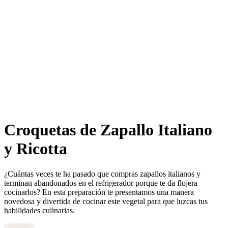
Croquetas de Zapallo Italiano
y Ricotta​​​​‌ ‍ ​‍​‍‌‍ ‌ ​‍‌‍‍‌‌‍‌ ‌‍‍‌‌‍ ‍​‍​‍​ ‍‍​‍​‍‌ ​ ‌‍​‌‌‍ ‍‌‍‍‌‌ ‌​‌ ‍‌​‍ ‍‌‍‍‌‌‍ ​‍​‍​‍ ​​‍​‍‌‍‍​‌ ​‍‌‍‌‌‌‍‌‍​‍​‍​ ‍‍​‍​‍‌‍‍​‌ ‌​‌ ‌​‌ ​​‌ ​ ​ ‍‍​‍ ​‍ ‌ ‌​‌ ‌‌‌‍​ ‌‍​‌‌ ​​‌‍‌‌‌‍ ​​‍ ‍‌ ​ ‌‍​‌‌‍ ‍‌‍‍‌‌ ‌​‌ ‍‌​‍ ‍‌ ​ ‌ ‌​‌ ‌‌‌‍‌​‌‍‍‌‌‍ ​‍ ‌‍‍‌‌‍ ‍‌ ‌​‌‍‌‌‌‍ ‍‌ ‌​​‍ ‌‍‌‌‌‍‌​‌‍‍‌‌ ‌​​‍ ‌‍ ‌‌‍ ‌‍‌​‌‍‌‌​ ‌‌ ​​‌ ​‍‌‍‌‌‌ ​ ‌‍‌‌‌‍ ‍‌ ‌​‌‍​‌‌ ‌​‌‍‍‌‌‍ ‌‍ ‍​ ‍ ‌‍‍‌‌‍‌​​ ‌‌ ​‍‌‍‌‌‌‍​ ‌‍‍‌‌ ​​‌‍‌‌​‍ ‌​ ‌ ​ ‍​​ ‌‌​ ​‍​ ‍ ‌ ‌​‌ ‍‌‌ ​​‌‍‌‌​ ‌‌ ​‍‌‍‌‌‌‍​ ‌‍‍‌‌ ​​‌‍‌‌​ ‍ ‌ ​​‌‍​‌‌ ‌​‌‍‍​​ ‌‌ ‌​‌‍‍‌‌ ‌​‌‍ ​‌‍‌‌​ ‌‍​‍‌‍​‌‌ ​ ‌‍‌‌‌‌‌‌‌ ​‍‌‍ ​​ ‌‌‍‍​‌ ‌​‌ ‌​‌ ​​‌ ​ ​‍‌‌​ ​ ‌​​‌​‍‌‌​ ​‍‌​‌‍​‍‌‌​ ​‍‌​‌‍‌ ‌​‌ ‌‌‌‍​ ‌‍​‌‌ ​​‌‍‌‌‌‍ ​​‍ ‍‌ ​ ‌‍​‌‌‍ ‍‌‍‍‌‌ ‌​‌ ‍‌​‍ ‍‌ ​ ‌ ‌​‌ ‌‌‌‍‌​‌‍‍‌‌‍ ​‍‌‍‌‍‍‌‌‍‌​​ ‌‌ ​‍‌‍‌‌‌‍​ ‌‍‍‌‌ ​​‌‍‌‌​‍ ‌​ ‌ ​ ‍​​ ‌‌​ ​‍​‍‌‍‌ ‌​‌ ‍‌‌ ​​‌‍‌‌​ ‌‌ ​‍‌‍‌‌‌‍​ ‌‍‍‌‌ ​​‌‍‌‌​‍‌‍‌ ​​‌‍​‌‌ ‌​‌‍‍​​ ‌‌ ‌​‌‍‍‌‌ ‌​‌‍ ​‌‍‌‌​‍‌‍‌ ​​‌‍‌‌‌ ​‍‌ ​ ‌ ​​‌‍‌‌‌‍​ ‌ ‌​‌‍‍‌‌ ‌‍‌‍‌‌​ ‌‌ ​​‌ ‌‌‌‍​‍‌‍ ​‌‍‍‌‌ ​ ‌‍‍​‌‍‌‌‌‍‌​​‍​‍‌ ‌
¿Cuántas veces te ha pasado que compras zapallos italianos y
terminan abandonados en el refrigerador porque te da flojera
cocinarlos? En esta preparación te presentamos una manera
novedosa y divertida de cocinar este vegetal para que luzcas tus
habilidades culinarias.​​​​‌ ‍ ​‍​‍‌‍ ‌ ​‍‌‍‍‌‌‍‌ ‌‍‍‌‌‍ ‍​‍​‍​ ‍‍​‍​‍‌ ​ ‌‍​‌‌‍ ‍‌‍‍‌‌ ‌​‌ ‍‌​‍ ‍‌‍‍‌‌‍ ​‍​‍​‍ ​​‍​‍‌‍‍​‌ ​‍‌‍‌‌‌‍‌‍​‍​‍​ ‍‍​‍​‍‌‍‍​‌ ‌​‌ ‌​‌ ​​‌ ​ ​ ‍‍​‍ ​‍ ‌ ‌​‌ ‌‌‌‍​ ‌‍​‌‌ ​​‌‍‌‌‌‍ ​​‍ ‍‌ ​ ‌‍​‌‌‍ ‍‌‍‍‌‌ ‌​‌ ‍‌​‍ ‍‌ ​ ‌ ‌​‌ ‌‌‌‍‌​‌‍‍‌‌‍ ​‍ ‌‍‍‌‌‍ ‍‌ ‌​‌‍‌‌‌‍ ‍‌ ‌​​‍ ‌‍‌‌‌‍‌​‌‍‍‌‌ ‌​​‍ ‌‍ ‌‌‍ ‌‍‌​‌‍‌‌​ ‌‌ ​​‌ ​‍‌‍‌‌‌ ​ ‌‍‌‌‌‍ ‍‌ ‌​‌‍​‌‌ ‌​‌‍‍‌‌‍ ‌‍ ‍​ ‍ ‌‍‍‌‌‍‌​​ ‌‌ ​‍‌‍‌‌‌‍​ ‌‍‍‌‌ ​​‌‍‌‌​‍ ‌​ ‌ ​ ‍​​ ‌‌​ ​‍​ ‍ ‌ ‌​‌ ‍‌‌ ​​‌‍‌‌​ ‌‌ ​‍‌‍‌‌‌‍​ ‌‍‍‌‌ ​​‌‍‌‌​ ‍ ‌ ​​‌‍​‌‌ ‌​‌‍‍​​ ‌‌‍‌​‌‍‌‌‌ ​ ‌‍​ ‌ ​‍‌‍‍‌‌ ​​‌ ‌​‌‍‍‌‌‍ ‌‍ ‍​‍‌‌​ ‌‌‌​​‍‌‌ ‌‍‍ ‌‍‌‌‌ ‍‌​‍‌‌​ ​ ‌​‌​​‍‌‌​ ​ ‌​‌​​‍‌‌​ ​‍​ ​‍​ ​ ​ ​ ​ ‌‍​ ‌‍​ ‌‍​ ​ ​ ​‍‌‍‌​‌‍​‌​ ​​‌‍​‌​ ​​​‍‌‌​ ​‍​ ​‍​‍‌‌​ ‌‌‌​‌​​‍ ‍‌‍​ ‌‍‍​‌‍‍‌‌‍ ​‌‍‌​‌ ​‍‌‍‌‌‌‍ ‍​‍‌‌​ ‌‌‌​​‍‌‌ ‌‍‍ ‌‍‌‌‌ ‍‌​‍‌‌​ ​ ‌​‌​​‍‌‌​ ​ ‌​‌​​‍‌‌​ ​‍​ ​‍‌‍​‍‌‍​ ‌‍‌​​ ​‌​ ‌​​ ‌‌​ ‌ ​ ‌‌‌‍​‍‌‍​ ​ ​‌​ ‌‍​‍‌‌​ ​‍​ ​‍​‍‌‌​ ‌‌‌​‌​​‍ ‍‌ ‌​‌‍‌‌‌ ‍​‌ ‌​​ ‌‍​‍‌‍​‌‌ ​ ‌‍‌‌‌‌‌‌‌ ​‍‌‍ ​​ ‌‌‍‍​‌ ‌​‌ ‌​‌ ​​‌ ​ ​‍‌‌​ ​ ‌​​‌​‍‌‌​ ​‍‌​‌‍​‍‌‌​ ​‍‌​‌‍‌ ‌​‌ ‌‌‌‍​ ‌‍​‌‌ ​​‌‍‌‌‌‍ ​​‍ ‍‌ ​ ‌‍​‌‌‍ ‍‌‍‍‌‌ ‌​‌ ‍‌​‍ ‍‌ ​ ‌ ‌​‌ ‌‌‌‍‌​‌‍‍‌‌‍ ​‍‌‍‌‍‍‌‌‍‌​​ ‌‌ ​‍‌‍‌‌‌‍​ ‌‍‍‌‌ ​​‌‍‌‌​‍ ‌​ ‌ ​ ‍​​ ‌‌​ ​‍​‍‌‍‌ ‌​‌ ‍‌‌ ​​‌‍‌‌​ ‌‌ ​‍‌‍‌‌‌‍​ ‌‍‍‌‌ ​​‌‍‌‌​‍‌‍‌ ​​‌‍​‌‌ ‌​‌‍‍​​ ‌‌‍‌​‌‍‌‌‌ ​ ‌‍​ ‌ ​‍‌‍‍‌‌ ​​‌ ‌​‌‍‍‌‌‍ ‌‍ ‍​‍‌‌​ ‌‌‌​​‍‌‌ ‌‍‍ ‌‍‌‌‌ ‍‌​‍‌‌​ ​ ‌​‌​​‍‌‌​ ​ ‌​‌​​‍‌‌​ ​‍​ ​‍​ ​ ​ ​ ​ ‌‍​ ‌‍​ ‌‍​ ​ ​ ​‍‌‍‌​‌‍​‌​ ​​‌‍​‌​ ​​​‍‌‌​ ​‍​ ​‍​‍‌‌​ ‌‌‌​‌​​‍ ‍‌‍​ ‌‍‍​‌‍‍‌‌‍ ​‌‍‌​‌ ​‍‌‍‌‌‌‍ ‍​‍‌‌​ ‌‌‌​​‍‌‌ ‌‍‍ ‌‍‌‌‌ ‍‌​‍‌‌​ ​ ‌​‌​​‍‌‌​ ​ ‌​‌​​‍‌‌​ ​‍​ ​‍‌‍​‍‌‍​ ‌‍‌​​ ​‌​ ‌​​ ‌‌​ ‌ ​ ‌‌‌‍​‍‌‍​ ​ ​‌​ ‌‍​‍‌‌​ ​‍​ ​‍​‍‌‌​ ‌‌‌​‌​​‍ ‍‌ ‌​‌‍‌‌‌ ‍​‌ ‌​​‍‌‍‌ ​​‌‍‌‌‌ ​‍‌ ​ ‌ ​​‌‍‌‌‌‍​ ‌ ‌​‌‍‍‌‌ ‌‍‌‍‌‌​ ‌‌ ​​‌ ‌‌‌‍​‍‌‍ ​‌‍‍‌‌ ​ ‌‍‍​‌‍‌‌‌‍‌​​‍​‍‌ ‌