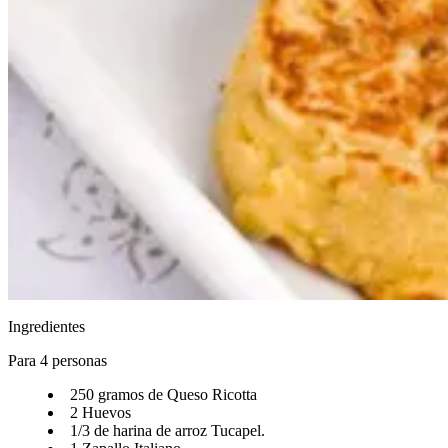
Ingredientes
Para 4 personas​​​​‌ ‍ ​‍​‍‌‍ ‌ ​‍‌‍‍‌‌‍‌ ‌‍‍‌‌‍ ‍​‍​‍​ ‍‍​‍​‍‌ ​ ‌‍​‌‌‍ ‍‌‍‍‌‌ ‌​‌ ‍‌​‍ ‍‌‍‍‌‌‍ ​‍​‍​‍ ​​‍​‍‌‍‍​‌ ​‍‌‍‌‌‌‍‌‍​‍​‍​ ‍‍​‍​‍‌‍‍​‌ ‌​‌ ‌​‌ ​​‌ ​ ​ ‍‍​‍ ​‍ ‌ ‌​‌ ‌‌‌‍​ ‌‍​‌‌ ​​‌‍‌‌‌‍ ​​‍ ‍‌ ​ ‌‍​‌‌‍ ‍‌‍‍‌‌ ‌​‌ ‍‌​‍ ‍‌ ​ ‌ ‌​‌ ‌‌‌‍‌​‌‍‍‌‌‍ ​‍ ‌‍‍‌‌‍ ‍‌ ‌​‌‍‌‌‌‍ ‍‌ ‌​​‍ ‌‍‌‌‌‍‌​‌‍‍‌‌ ‌​​‍ ‌‍ ‌‌‍ ‌‍‌​‌‍‌‌​ ‌‌ ​​‌ ​‍‌‍‌‌‌ ​ ‌‍‌‌‌‍ ‍‌ ‌​‌‍​‌‌ ‌​‌‍‍‌‌‍ ‌‍ ‍​ ‍ ‌‍‍‌‌‍‌​​ ‌‌ ​‍‌‍‌‌‌‍​ ‌‍‍‌‌ ​​‌‍‌‌​‍ ‌​ ‌ ​ ‍​​ ‌‌​ ​‍​ ‍ ‌ ‌​‌ ‍‌‌ ​​‌‍‌‌​ ‌‌ ​‍‌‍‌‌‌‍​ ‌‍‍‌‌ ​​‌‍‌‌​ ‍ ‌ ​​‌‍​‌‌ ‌​‌‍‍​​ ‌‌‍‍‌‌‍ ‍‌‍‌ ‌ ​‍‌‍‌‌‌‍‌​‌‍‍‌‌‍‌‌‌‍ ‍‌ ‌​‌ ​ ​‍‌‌​ ‌‌‌​​‍‌‌ ‌‍‍ ‌‍‌‌‌ ‍‌​‍‌‌​ ​ ‌​‌​​‍‌‌​ ​ ‌​‌​​‍‌‌​ ​‍​ ​‍‌‍​‍​ ‌​‌‍‌‌​ ‍‌​ ‌‌​ ​ ‌‍​ ‌‍‌‍​ ​​​ ​ ‌‍‌‌​ ‍​​‍‌‌​ ​‍​ ​‍​‍‌‌​ ‌‌‌​‌​​‍ ‍‌‍​ ‌‍‍​‌‍‍‌‌‍ ​‌‍‌​‌ ​‍‌‍‌‌‌‍ ‍​‍‌‌​ ‌‌‌​​‍‌‌ ‌‍‍ ‌‍‌‌‌ ‍‌​‍‌‌​ ​ ‌​‌​​‍‌‌​ ​ ‌​‌​​‍‌‌​ ​‍​ ​‍​ ‌‍‌‍​ ​ ‍​​ ‍​‌‍​ ​ ‌ ​ ​‍​ ‌‍​ ‌​‌‍‌‌​ ​​​ ​ ​‍‌‌​ ​‍​ ​‍​‍‌‌​ ‌‌‌​‌​​‍ ‍‌ ‌​‌‍‌‌‌ ‍​‌ ‌​​ ‌‍​‍‌‍​‌‌ ​ ‌‍‌‌‌‌‌‌‌ ​‍‌‍ ​​ ‌‌‍‍​‌ ‌​‌ ‌​‌ ​​‌ ​ ​‍‌‌​ ​ ‌​​‌​‍‌‌​ ​‍‌​‌‍​‍‌‌​ ​‍‌​‌‍‌ ‌​‌ ‌‌‌‍​ ‌‍​‌‌ ​​‌‍‌‌‌‍ ​​‍ ‍‌ ​ ‌‍​‌‌‍ ‍‌‍‍‌‌ ‌​‌ ‍‌​‍ ‍‌ ​ ‌ ‌​‌ ‌‌‌‍‌​‌‍‍‌‌‍ ​‍‌‍‌‍‍‌‌‍‌​​ ‌‌ ​‍‌‍‌‌‌‍​ ‌‍‍‌‌ ​​‌‍‌‌​‍ ‌​ ‌ ​ ‍​​ ‌‌​ ​‍​‍‌‍‌ ‌​‌ ‍‌‌ ​​‌‍‌‌​ ‌‌ ​‍‌‍‌‌‌‍​ ‌‍‍‌‌ ​​‌‍‌‌​‍‌‍‌ ​​‌‍​‌‌ ‌​‌‍‍​​ ‌‌‍‍‌‌‍ ‍‌‍‌ ‌ ​‍‌‍‌‌‌‍‌​‌‍‍‌‌‍‌‌‌‍ ‍‌ ‌​‌ ​ ​‍‌‌​ ‌‌‌​​‍‌‌ ‌‍‍ ‌‍‌‌‌ ‍‌​‍‌‌​ ​ ‌​‌​​‍‌‌​ ​ ‌​‌​​‍‌‌​ ​‍​ ​‍‌‍​‍​ ‌​‌‍‌‌​ ‍‌​ ‌‌​ ​ ‌‍​ ‌‍‌‍​ ​​​ ​ ‌‍‌‌​ ‍​​‍‌‌​ ​‍​ ​‍​‍‌‌​ ‌‌‌​‌​​‍ ‍‌‍​ ‌‍‍​‌‍‍‌‌‍ ​‌‍‌​‌ ​‍‌‍‌‌‌‍ ‍​‍‌‌​ ‌‌‌​​‍‌‌ ‌‍‍ ‌‍‌‌‌ ‍‌​‍‌‌​ ​ ‌​‌​​‍‌‌​ ​ ‌​‌​​‍‌‌​ ​‍​ ​‍​ ‌‍‌‍​ ​ ‍​​ ‍​‌‍​ ​ ‌ ​ ​‍​ ‌‍​ ‌​‌‍‌‌​ ​​​ ​ ​‍‌‌​ ​‍​ ​‍​‍‌‌​ ‌‌‌​‌​​‍ ‍‌ ‌​‌‍‌‌‌ ‍​‌ ‌​​‍‌‍‌ ​​‌‍‌‌‌ ​‍‌ ​ ‌ ​​‌‍‌‌‌‍​ ‌ ‌​‌‍‍‌‌ ‌‍‌‍‌‌​ ‌‌ ​​‌ ‌‌‌‍​‍‌‍ ​‌‍‍‌‌ ​ ‌‍‍​‌‍‌‌‌‍‌​​‍​‍‌ ‌
250 gramos de Queso Ricotta​​​​‌ ‍ ​‍​‍‌‍ ‌ ​‍‌‍‍‌‌‍‌ ‌‍‍‌‌‍ ‍​‍​‍​ ‍‍​‍​‍‌ ​ ‌‍​‌‌‍ ‍‌‍‍‌‌ ‌​‌ ‍‌​‍ ‍‌‍‍‌‌‍ ​‍​‍​‍ ​​‍​‍‌‍‍​‌ ​‍‌‍‌‌‌‍‌‍​‍​‍​ ‍‍​‍​‍‌‍‍​‌ ‌​‌ ‌​‌ ​​‌ ​ ​ ‍‍​‍ ​‍ ‌ ‌​‌ ‌‌‌‍​ ‌‍​‌‌ ​​‌‍‌‌‌‍ ​​‍ ‍‌ ​ ‌‍​‌‌‍ ‍‌‍‍‌‌ ‌​‌ ‍‌​‍ ‍‌ ​ ‌ ‌​‌ ‌‌‌‍‌​‌‍‍‌‌‍ ​‍ ‌‍‍‌‌‍ ‍‌ ‌​‌‍‌‌‌‍ ‍‌ ‌​​‍ ‌‍‌‌‌‍‌​‌‍‍‌‌ ‌​​‍ ‌‍ ‌‌‍ ‌‍‌​‌‍‌‌​ ‌‌ ​​‌ ​‍‌‍‌‌‌ ​ ‌‍‌‌‌‍ ‍‌ ‌​‌‍​‌‌ ‌​‌‍‍‌‌‍ ‌‍ ‍​ ‍ ‌‍‍‌‌‍‌​​ ‌‌ ​‍‌‍‌‌‌‍​ ‌‍‍‌‌ ​​‌‍‌‌​‍ ‌​ ‌ ​ ‍​​ ‌‌​ ​‍​ ‍ ‌ ‌​‌ ‍‌‌ ​​‌‍‌‌​ ‌‌ ​‍‌‍‌‌‌‍​ ‌‍‍‌‌ ​​‌‍‌‌​ ‍ ‌ ​​‌‍​‌‌ ‌​‌‍‍​​ ‌‌‍‍‌‌‍ ‍‌‍‌ ‌ ​‍‌‍‌‌‌‍‌​‌‍‍‌‌‍‌‌‌‍ ‍‌ ‌​‌ ​ ​‍‌‌​ ‌‌‌​​‍‌‌ ‌‍‍ ‌‍‌‌‌ ‍‌​‍‌‌​ ​ ‌​‌​​‍‌‌​ ​ ‌​‌​​‍‌‌​ ​‍​ ​‍‌‍‌‍‌‍​‍​ ‌‌​ ‌​‌‍​‌‌‍‌‍​ ‍​​ ​‌​ ‍​​ ‌‌​ ‌​‌‍‌​​‍‌‌​ ​‍​ ​‍​‍‌‌​ ‌‌‌​‌​​‍ ‍‌‍​ ‌‍‍​‌‍‍‌‌‍ ​‌‍‌​‌ ​‍‌‍‌‌‌‍ ‍​‍‌‌​ ‌‌‌​​‍‌‌ ‌‍‍ ‌‍‌‌‌ ‍‌​‍‌‌​ ​ ‌​‌​​‍‌‌​ ​ ‌​‌​​‍‌‌​ ​‍​ ​‍‌‍​‍​ ‍‌‌‍‌‍​ ​‍​ ​​​ ‌ ​ ‌​​ ‌‍​ ‍‌​ ​‍​ ‍​​ ‍​​‍‌‌​ ​‍​ ​‍​‍‌‌​ ‌‌‌​‌​​‍ ‍‌ ‌​‌‍‌‌‌ ‍​‌ ‌​​ ‌‍​‍‌‍​‌‌ ​ ‌‍‌‌‌‌‌‌‌ ​‍‌‍ ​​ ‌‌‍‍​‌ ‌​‌ ‌​‌ ​​‌ ​ ​‍‌‌​ ​ ‌​​‌​‍‌‌​ ​‍‌​‌‍​‍‌‌​ ​‍‌​‌‍‌ ‌​‌ ‌‌‌‍​ ‌‍​‌‌ ​​‌‍‌‌‌‍ ​​‍ ‍‌ ​ ‌‍​‌‌‍ ‍‌‍‍‌‌ ‌​‌ ‍‌​‍ ‍‌ ​ ‌ ‌​‌ ‌‌‌‍‌​‌‍‍‌‌‍ ​‍‌‍‌‍‍‌‌‍‌​​ ‌‌ ​‍‌‍‌‌‌‍​ ‌‍‍‌‌ ​​‌‍‌‌​‍ ‌​ ‌ ​ ‍​​ ‌‌​ ​‍​‍‌‍‌ ‌​‌ ‍‌‌ ​​‌‍‌‌​ ‌‌ ​‍‌‍‌‌‌‍​ ‌‍‍‌‌ ​​‌‍‌‌​‍‌‍‌ ​​‌‍​‌‌ ‌​‌‍‍​​ ‌‌‍‍‌‌‍ ‍‌‍‌ ‌ ​‍‌‍‌‌‌‍‌​‌‍‍‌‌‍‌‌‌‍ ‍‌ ‌​‌ ​ ​‍‌‌​ ‌‌‌​​‍‌‌ ‌‍‍ ‌‍‌‌‌ ‍‌​‍‌‌​ ​ ‌​‌​​‍‌‌​ ​ ‌​‌​​‍‌‌​ ​‍​ ​‍‌‍‌‍‌‍​‍​ ‌‌​ ‌​‌‍​‌‌‍‌‍​ ‍​​ ​‌​ ‍​​ ‌‌​ ‌​‌‍‌​​‍‌‌​ ​‍​ ​‍​‍‌‌​ ‌‌‌​‌​​‍ ‍‌‍​ ‌‍‍​‌‍‍‌‌‍ ​‌‍‌​‌ ​‍‌‍‌‌‌‍ ‍​‍‌‌​ ‌‌‌​​‍‌‌ ‌‍‍ ‌‍‌‌‌ ‍‌​‍‌‌​ ​ ‌​‌​​‍‌‌​ ​ ‌​‌​​‍‌‌​ ​‍​ ​‍‌‍​‍​ ‍‌‌‍‌‍​ ​‍​ ​​​ ‌ ​ ‌​​ ‌‍​ ‍‌​ ​‍​ ‍​​ ‍​​‍‌‌​ ​‍​ ​‍​‍‌‌​ ‌‌‌​‌​​‍ ‍‌ ‌​‌‍‌‌‌ ‍​‌ ‌​​‍‌‍‌ ​​‌‍‌‌‌ ​‍‌ ​ ‌ ​​‌‍‌‌‌‍​ ‌ ‌​‌‍‍‌‌ ‌‍‌‍‌‌​ ‌‌ ​​‌ ‌‌‌‍​‍‌‍ ​‌‍‍‌‌ ​ ‌‍‍​‌‍‌‌‌‍‌​​‍​‍‌ ‌
2 Huevos​​​​‌ ‍ ​‍​‍‌‍ ‌ ​‍‌‍‍‌‌‍‌ ‌‍‍‌‌‍ ‍​‍​‍​ ‍‍​‍​‍‌ ​ ‌‍​‌‌‍ ‍‌‍‍‌‌ ‌​‌ ‍‌​‍ ‍‌‍‍‌‌‍ ​‍​‍​‍ ​​‍​‍‌‍‍​‌ ​‍‌‍‌‌‌‍‌‍​‍​‍​ ‍‍​‍​‍‌‍‍​‌ ‌​‌ ‌​‌ ​​‌ ​ ​ ‍‍​‍ ​‍ ‌ ‌​‌ ‌‌‌‍​ ‌‍​‌‌ ​​‌‍‌‌‌‍ ​​‍ ‍‌ ​ ‌‍​‌‌‍ ‍‌‍‍‌‌ ‌​‌ ‍‌​‍ ‍‌ ​ ‌ ‌​‌ ‌‌‌‍‌​‌‍‍‌‌‍ ​‍ ‌‍‍‌‌‍ ‍‌ ‌​‌‍‌‌‌‍ ‍‌ ‌​​‍ ‌‍‌‌‌‍‌​‌‍‍‌‌ ‌​​‍ ‌‍ ‌‌‍ ‌‍‌​‌‍‌‌​ ‌‌ ​​‌ ​‍‌‍‌‌‌ ​ ‌‍‌‌‌‍ ‍‌ ‌​‌‍​‌‌ ‌​‌‍‍‌‌‍ ‌‍ ‍​ ‍ ‌‍‍‌‌‍‌​​ ‌‌ ​‍‌‍‌‌‌‍​ ‌‍‍‌‌ ​​‌‍‌‌​‍ ‌​ ‌ ​ ‍​​ ‌‌​ ​‍​ ‍ ‌ ‌​‌ ‍‌‌ ​​‌‍‌‌​ ‌‌ ​‍‌‍‌‌‌‍​ ‌‍‍‌‌ ​​‌‍‌‌​ ‍ ‌ ​​‌‍​‌‌ ‌​‌‍‍​​ ‌‌‍‍‌‌‍ ‍‌‍‌ ‌ ​‍‌‍‌‌‌‍‌​‌‍‍‌‌‍‌‌‌‍ ‍‌ ‌​‌ ​ ​‍‌‌​ ‌‌‌​​‍‌‌ ‌‍‍ ‌‍‌‌‌ ‍‌​‍‌‌​ ​ ‌​‌​​‍‌‌​ ​ ‌​‌​​‍‌‌​ ​‍​ ​‍‌‍​‍​ ‌ ​ ‌ ​ ‌‌​ ‍‌​ ​​​ ‌​​ ‍‌‌‍​‍‌‍‌‍​ ​‌​ ​‌​‍‌‌​ ​‍​ ​‍​‍‌‌​ ‌‌‌​‌​​‍ ‍‌‍​ ‌‍‍​‌‍‍‌‌‍ ​‌‍‌​‌ ​‍‌‍‌‌‌‍ ‍​‍‌‌​ ‌‌‌​​‍‌‌ ‌‍‍ ‌‍‌‌‌ ‍‌​‍‌‌​ ​ ‌​‌​​‍‌‌​ ​ ‌​‌​​‍‌‌​ ​‍​ ​‍​ ‍‌​ ‌‌‌‍‌​‌‍​ ​ ‌‌‌‍​‌‌‍‌‍‌‍‌​​ ​ ‌‍‌​‌‍​ ​ ‍‌​‍‌‌​ ​‍​ ​‍​‍‌‌​ ‌‌‌​‌​​‍ ‍‌ ‌​‌‍‌‌‌ ‍​‌ ‌​​ ‌‍​‍‌‍​‌‌ ​ ‌‍‌‌‌‌‌‌‌ ​‍‌‍ ​​ ‌‌‍‍​‌ ‌​‌ ‌​‌ ​​‌ ​ ​‍‌‌​ ​ ‌​​‌​‍‌‌​ ​‍‌​‌‍​‍‌‌​ ​‍‌​‌‍‌ ‌​‌ ‌‌‌‍​ ‌‍​‌‌ ​​‌‍‌‌‌‍ ​​‍ ‍‌ ​ ‌‍​‌‌‍ ‍‌‍‍‌‌ ‌​‌ ‍‌​‍ ‍‌ ​ ‌ ‌​‌ ‌‌‌‍‌​‌‍‍‌‌‍ ​‍‌‍‌‍‍‌‌‍‌​​ ‌‌ ​‍‌‍‌‌‌‍​ ‌‍‍‌‌ ​​‌‍‌‌​‍ ‌​ ‌ ​ ‍​​ ‌‌​ ​‍​‍‌‍‌ ‌​‌ ‍‌‌ ​​‌‍‌‌​ ‌‌ ​‍‌‍‌‌‌‍​ ‌‍‍‌‌ ​​‌‍‌‌​‍‌‍‌ ​​‌‍​‌‌ ‌​‌‍‍​​ ‌‌‍‍‌‌‍ ‍‌‍‌ ‌ ​‍‌‍‌‌‌‍‌​‌‍‍‌‌‍‌‌‌‍ ‍‌ ‌​‌ ​ ​‍‌‌​ ‌‌‌​​‍‌‌ ‌‍‍ ‌‍‌‌‌ ‍‌​‍‌‌​ ​ ‌​‌​​‍‌‌​ ​ ‌​‌​​‍‌‌​ ​‍​ ​‍‌‍​‍​ ‌ ​ ‌ ​ ‌‌​ ‍‌​ ​​​ ‌​​ ‍‌‌‍​‍‌‍‌‍​ ​‌​ ​‌​‍‌‌​ ​‍​ ​‍​‍‌‌​ ‌‌‌​‌​​‍ ‍‌‍​ ‌‍‍​‌‍‍‌‌‍ ​‌‍‌​‌ ​‍‌‍‌‌‌‍ ‍​‍‌‌​ ‌‌‌​​‍‌‌ ‌‍‍ ‌‍‌‌‌ ‍‌​‍‌‌​ ​ ‌​‌​​‍‌‌​ ​ ‌​‌​​‍‌‌​ ​‍​ ​‍​ ‍‌​ ‌‌‌‍‌​‌‍​ ​ ‌‌‌‍​‌‌‍‌‍‌‍‌​​ ​ ‌‍‌​‌‍​ ​ ‍‌​‍‌‌​ ​‍​ ​‍​‍‌‌​ ‌‌‌​‌​​‍ ‍‌ ‌​‌‍‌‌‌ ‍​‌ ‌​​‍‌‍‌ ​​‌‍‌‌‌ ​‍‌ ​ ‌ ​​‌‍‌‌‌‍​ ‌ ‌​‌‍‍‌‌ ‌‍‌‍‌‌​ ‌‌ ​​‌ ‌‌‌‍​‍‌‍ ​‌‍‍‌‌ ​ ‌‍‍​‌‍‌‌‌‍‌​​‍​‍‌ ‌
1/3 de harina de arroz Tucapel.​​​​‌ ‍ ​‍​‍‌‍ ‌ ​‍‌‍‍‌‌‍‌ ‌‍‍‌‌‍ ‍​‍​‍​ ‍‍​‍​‍‌ ​ ‌‍​‌‌‍ ‍‌‍‍‌‌ ‌​‌ ‍‌​‍ ‍‌‍‍‌‌‍ ​‍​‍​‍ ​​‍​‍‌‍‍​‌ ​‍‌‍‌‌‌‍‌‍​‍​‍​ ‍‍​‍​‍‌‍‍​‌ ‌​‌ ‌​‌ ​​‌ ​ ​ ‍‍​‍ ​‍ ‌ ‌​‌ ‌‌‌‍​ ‌‍​‌‌ ​​‌‍‌‌‌‍ ​​‍ ‍‌ ​ ‌‍​‌‌‍ ‍‌‍‍‌‌ ‌​‌ ‍‌​‍ ‍‌ ​ ‌ ‌​‌ ‌‌‌‍‌​‌‍‍‌‌‍ ​‍ ‌‍‍‌‌‍ ‍‌ ‌​‌‍‌‌‌‍ ‍‌ ‌​​‍ ‌‍‌‌‌‍‌​‌‍‍‌‌ ‌​​‍ ‌‍ ‌‌‍ ‌‍‌​‌‍‌‌​ ‌‌ ​​‌ ​‍‌‍‌‌‌ ​ ‌‍‌‌‌‍ ‍‌ ‌​‌‍​‌‌ ‌​‌‍‍‌‌‍ ‌‍ ‍​ ‍ ‌‍‍‌‌‍‌​​ ‌‌ ​‍‌‍‌‌‌‍​ ‌‍‍‌‌ ​​‌‍‌‌​‍ ‌​ ‌ ​ ‍​​ ‌‌​ ​‍​ ‍ ‌ ‌​‌ ‍‌‌ ​​‌‍‌‌​ ‌‌ ​‍‌‍‌‌‌‍​ ‌‍‍‌‌ ​​‌‍‌‌​ ‍ ‌ ​​‌‍​‌‌ ‌​‌‍‍​​ ‌‌‍‍‌‌‍ ‍‌‍‌ ‌ ​‍‌‍‌‌‌‍‌​‌‍‍‌‌‍‌‌‌‍ ‍‌ ‌​‌ ​ ​‍‌‌​ ‌‌‌​​‍‌‌ ‌‍‍ ‌‍‌‌‌ ‍‌​‍‌‌​ ​ ‌​‌​​‍‌‌​ ​ ‌​‌​​‍‌‌​ ​‍​ ​‍‌‍​‌​ ​‌​ ‌ ‌‍​‍‌‍​‍​ ‍‌​ ​​​ ‌ ​ ​ ​ ‌‌​ ​‌‌‍​‌​‍‌‌​ ​‍​ ​‍​‍‌‌​ ‌‌‌​‌​​‍ ‍‌‍​ ‌‍‍​‌‍‍‌‌‍ ​‌‍‌​‌ ​‍‌‍‌‌‌‍ ‍​‍‌‌​ ‌‌‌​​‍‌‌ ‌‍‍ ‌‍‌‌‌ ‍‌​‍‌‌​ ​ ‌​‌​​‍‌‌​ ​ ‌​‌​​‍‌‌​ ​‍​ ​‍​ ‌‌​ ​‍‌‍​ ​ ‍‌​ ​‌‌‍‌‍​ ‌‌​ ​​‌‍​ ​ ‌‍​ ‌​​ ​‍​‍‌‌​ ​‍​ ​‍​‍‌‌​ ‌‌‌​‌​​‍ ‍‌ ‌​‌‍‌‌‌ ‍​‌ ‌​​ ‌‍​‍‌‍​‌‌ ​ ‌‍‌‌‌‌‌‌‌ ​‍‌‍ ​​ ‌‌‍‍​‌ ‌​‌ ‌​‌ ​​‌ ​ ​‍‌‌​ ​ ‌​​‌​‍‌‌​ ​‍‌​‌‍​‍‌‌​ ​‍‌​‌‍‌ ‌​‌ ‌‌‌‍​ ‌‍​‌‌ ​​‌‍‌‌‌‍ ​​‍ ‍‌ ​ ‌‍​‌‌‍ ‍‌‍‍‌‌ ‌​‌ ‍‌​‍ ‍‌ ​ ‌ ‌​‌ ‌‌‌‍‌​‌‍‍‌‌‍ ​‍‌‍‌‍‍‌‌‍‌​​ ‌‌ ​‍‌‍‌‌‌‍​ ‌‍‍‌‌ ​​‌‍‌‌​‍ ‌​ ‌ ​ ‍​​ ‌‌​ ​‍​‍‌‍‌ ‌​‌ ‍‌‌ ​​‌‍‌‌​ ‌‌ ​‍‌‍‌‌‌‍​ ‌‍‍‌‌ ​​‌‍‌‌​‍‌‍‌ ​​‌‍​‌‌ ‌​‌‍‍​​ ‌‌‍‍‌‌‍ ‍‌‍‌ ‌ ​‍‌‍‌‌‌‍‌​‌‍‍‌‌‍‌‌‌‍ ‍‌ ‌​‌ ​ ​‍‌‌​ ‌‌‌​​‍‌‌ ‌‍‍ ‌‍‌‌‌ ‍‌​‍‌‌​ ​ ‌​‌​​‍‌‌​ ​ ‌​‌​​‍‌‌​ ​‍​ ​‍‌‍​‌​ ​‌​ ‌ ‌‍​‍‌‍​‍​ ‍‌​ ​​​ ‌ ​ ​ ​ ‌‌​ ​‌‌‍​‌​‍‌‌​ ​‍​ ​‍​‍‌‌​ ‌‌‌​‌​​‍ ‍‌‍​ ‌‍‍​‌‍‍‌‌‍ ​‌‍‌​‌ ​‍‌‍‌‌‌‍ ‍​‍‌‌​ ‌‌‌​​‍‌‌ ‌‍‍ ‌‍‌‌‌ ‍‌​‍‌‌​ ​ ‌​‌​​‍‌‌​ ​ ‌​‌​​‍‌‌​ ​‍​ ​‍​ ‌‌​ ​‍‌‍​ ​ ‍‌​ ​‌‌‍‌‍​ ‌‌​ ​​‌‍​ ​ ‌‍​ ‌​​ ​‍​‍‌‌​ ​‍​ ​‍​‍‌‌​ ‌‌‌​‌​​‍ ‍‌ ‌​‌‍‌‌‌ ‍​‌ ‌​​‍‌‍‌ ​​‌‍‌‌‌ ​‍‌ ​ ‌ ​​‌‍‌‌‌‍​ ‌ ‌​‌‍‍‌‌ ‌‍‌‍‌‌​ ‌‌ ​​‌ ‌‌‌‍​‍‌‍ ​‌‍‍‌‌ ​ ‌‍‍​‌‍‌‌‌‍‌​​‍​‍‌ ‌