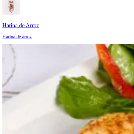
Harina de Arroz​​​​‌ ‍ ​‍​‍‌‍ ‌ ​‍‌‍‍‌‌‍‌ ‌‍‍‌‌‍ ‍​‍​‍​ ‍‍​‍​‍‌ ​ ‌‍​‌‌‍ ‍‌‍‍‌‌ ‌​‌ ‍‌​‍ ‍‌‍‍‌‌‍ ​‍​‍​‍ ​​‍​‍‌‍‍​‌ ​‍‌‍‌‌‌‍‌‍​‍​‍​ ‍‍​‍​‍‌‍‍​‌ ‌​‌ ‌​‌ ​​‌ ​ ​ ‍‍​‍ ​‍ ‌ ‌​‌ ‌‌‌‍​ ‌‍​‌‌ ​​‌‍‌‌‌‍ ​​‍ ‍‌ ​ ‌‍​‌‌‍ ‍‌‍‍‌‌ ‌​‌ ‍‌​‍ ‍‌ ​ ‌ ‌​‌ ‌‌‌‍‌​‌‍‍‌‌‍ ​‍ ‌‍‍‌‌‍ ‍‌ ‌​‌‍‌‌‌‍ ‍‌ ‌​​‍ ‌‍‌‌‌‍‌​‌‍‍‌‌ ‌​​‍ ‌‍ ‌‌‍ ‌‍‌​‌‍‌‌​ ‌‌ ​​‌ ​‍‌‍‌‌‌ ​ ‌‍‌‌‌‍ ‍‌ ‌​‌‍​‌‌ ‌​‌‍‍‌‌‍ ‌‍ ‍​ ‍ ‌‍‍‌‌‍‌​​ ‌​ ‌​‌‍‌‍​ ‌​​ ​​‌‍​‍​ ‌ ​ ‌ ​ ​​​‍ ‌‌‍‌​​ ​ ​ ​‌‌‍​ ​‍ ‌​ ‌​​ ‍​​ ‌​​ ‌​​‍ ‌‌‍​‌​ ‍​​ ‌​​ ‌‌​‍ ‌‌‍‌‍​ ‌​​ ​ ‌‍‌​​ ​‍​ ​‍‌‍​ ‌‍‌‌‌‍‌​​ ​ ​ ​ ‌‍​ ​ ‍ ‌ ‌​‌ ‍‌‌ ​​‌‍‌‌​ ‌‌ ​​‌ ​‍‌‍ ‌‍‌​‌ ‌‌‌‍​ ‌ ‌​​ ‍ ‌ ​​‌‍​‌‌ ‌​‌‍‍​​ ‌‌ ‌​‌‍‍‌‌ ‌​‌‍ ​‌‍‌‌​ ‌‍​‍‌‍​‌‌ ​ ‌‍‌‌‌‌‌‌‌ ​‍‌‍ ​​ ‌‌‍‍​‌ ‌​‌ ‌​‌ ​​‌ ​ ​‍‌‌​ ​ ‌​​‌​‍‌‌​ ​‍‌​‌‍​‍‌‌​ ​‍‌​‌‍‌ ‌​‌ ‌‌‌‍​ ‌‍​‌‌ ​​‌‍‌‌‌‍ ​​‍ ‍‌ ​ ‌‍​‌‌‍ ‍‌‍‍‌‌ ‌​‌ ‍‌​‍ ‍‌ ​ ‌ ‌​‌ ‌‌‌‍‌​‌‍‍‌‌‍ ​‍‌‍‌‍‍‌‌‍‌​​ ‌​ ‌​‌‍‌‍​ ‌​​ ​​‌‍​‍​ ‌ ​ ‌ ​ ​​​‍ ‌‌‍‌​​ ​ ​ ​‌‌‍​ ​‍ ‌​ ‌​​ ‍​​ ‌​​ ‌​​‍ ‌‌‍​‌​ ‍​​ ‌​​ ‌‌​‍ ‌‌‍‌‍​ ‌​​ ​ ‌‍‌​​ ​‍​ ​‍‌‍​ ‌‍‌‌‌‍‌​​ ​ ​ ​ ‌‍​ ​‍‌‍‌ ‌​‌ ‍‌‌ ​​‌‍‌‌​ ‌‌ ​​‌ ​‍‌‍ ‌‍‌​‌ ‌‌‌‍​ ‌ ‌​​‍‌‍‌ ​​‌‍​‌‌ ‌​‌‍‍​​ ‌‌ ‌​‌‍‍‌‌ ‌​‌‍ ​‌‍‌‌​‍‌‍‌ ​​‌‍‌‌‌ ​‍‌ ​ ‌ ​​‌‍‌‌‌‍​ ‌ ‌​‌‍‍‌‌ ‌‍‌‍‌‌​ ‌‌ ​​‌ ‌‌‌‍​‍‌‍ ​‌‍‍‌‌ ​ ‌‍‍​‌‍‌‌‌‍‌​​‍​‍‌ ‌
Harina de arroz​​​​‌ ‍ ​‍​‍‌‍ ‌ ​‍‌‍‍‌‌‍‌ ‌‍‍‌‌‍ ‍​‍​‍​ ‍‍​‍​‍‌ ​ ‌‍​‌‌‍ ‍‌‍‍‌‌ ‌​‌ ‍‌​‍ ‍‌‍‍‌‌‍ ​‍​‍​‍ ​​‍​‍‌‍‍​‌ ​‍‌‍‌‌‌‍‌‍​‍​‍​ ‍‍​‍​‍‌‍‍​‌ ‌​‌ ‌​‌ ​​‌ ​ ​ ‍‍​‍ ​‍ ‌ ‌​‌ ‌‌‌‍​ ‌‍​‌‌ ​​‌‍‌‌‌‍ ​​‍ ‍‌ ​ ‌‍​‌‌‍ ‍‌‍‍‌‌ ‌​‌ ‍‌​‍ ‍‌ ​ ‌ ‌​‌ ‌‌‌‍‌​‌‍‍‌‌‍ ​‍ ‌‍‍‌‌‍ ‍‌ ‌​‌‍‌‌‌‍ ‍‌ ‌​​‍ ‌‍‌‌‌‍‌​‌‍‍‌‌ ‌​​‍ ‌‍ ‌‌‍ ‌‍‌​‌‍‌‌​ ‌‌ ​​‌ ​‍‌‍‌‌‌ ​ ‌‍‌‌‌‍ ‍‌ ‌​‌‍​‌‌ ‌​‌‍‍‌‌‍ ‌‍ ‍​ ‍ ‌‍‍‌‌‍‌​​ ‌​ ​ ​ ‍​​ ​‍‌‍‌‌​ ‌‌‌‍​ ​ ‍‌​ ‍​​‍ ‌​ ​‍​ ‍​‌‍​ ‌‍‌‌​‍ ‌​ ‌​​ ​​​ ​ ​ ‍​​‍ ‌‌‍​‍‌‍​‍‌‍‌‌​ ​‌​‍ ‌​ ​​​ ‍‌‌‍​‌‌‍‌‌‌‍​ ​ ‌ ​ ​‍​ ‌​​ ​​​ ‍‌​ ‌ ‌‍​‌​ ‍ ‌ ‌​‌ ‍‌‌ ​​‌‍‌‌​ ‌‌ ​​‌ ​‍‌‍ ‌‍‌​‌ ‌‌‌‍​ ‌ ‌​‌​​ ‌‍​‌‌ ‌​‌‍‌‌‌‍‌ ‌‍ ‌ ​‍‌ ‍‌​ ‍ ‌ ​​‌‍​‌‌ ‌​‌‍‍​​ ‌‌ ‌​‌‍‍‌‌ ‌​‌‍ ​‌‍‌‌​ ‌‍​‍‌‍​‌‌ ​ ‌‍‌‌‌‌‌‌‌ ​‍‌‍ ​​ ‌‌‍‍​‌ ‌​‌ ‌​‌ ​​‌ ​ ​‍‌‌​ ​ ‌​​‌​‍‌‌​ ​‍‌​‌‍​‍‌‌​ ​‍‌​‌‍‌ ‌​‌ ‌‌‌‍​ ‌‍​‌‌ ​​‌‍‌‌‌‍ ​​‍ ‍‌ ​ ‌‍​‌‌‍ ‍‌‍‍‌‌ ‌​‌ ‍‌​‍ ‍‌ ​ ‌ ‌​‌ ‌‌‌‍‌​‌‍‍‌‌‍ ​‍‌‍‌‍‍‌‌‍‌​​ ‌​ ​ ​ ‍​​ ​‍‌‍‌‌​ ‌‌‌‍​ ​ ‍‌​ ‍​​‍ ‌​ ​‍​ ‍​‌‍​ ‌‍‌‌​‍ ‌​ ‌​​ ​​​ ​ ​ ‍​​‍ ‌‌‍​‍‌‍​‍‌‍‌‌​ ​‌​‍ ‌​ ​​​ ‍‌‌‍​‌‌‍‌‌‌‍​ ​ ‌ ​ ​‍​ ‌​​ ​​​ ‍‌​ ‌ ‌‍​‌​‍‌‍‌ ‌​‌ ‍‌‌ ​​‌‍‌‌​ ‌‌ ​​‌ ​‍‌‍ ‌‍‌​‌ ‌‌‌‍​ ‌ ‌​‌​​ ‌‍​‌‌ ‌​‌‍‌‌‌‍‌ ‌‍ ‌ ​‍‌ ‍‌​‍‌‍‌ ​​‌‍​‌‌ ‌​‌‍‍​​ ‌‌ ‌​‌‍‍‌‌ ‌​‌‍ ​‌‍‌‌​‍‌‍‌ ​​‌‍‌‌‌ ​‍‌ ​ ‌ ​​‌‍‌‌‌‍​ ‌ ‌​‌‍‍‌‌ ‌‍‌‍‌‌​ ‌‌ ​​‌ ‌‌‌‍​‍‌‍ ​‌‍‍‌‌ ​ ‌‍‍​‌‍‌‌‌‍‌​​‍​‍‌ ‌