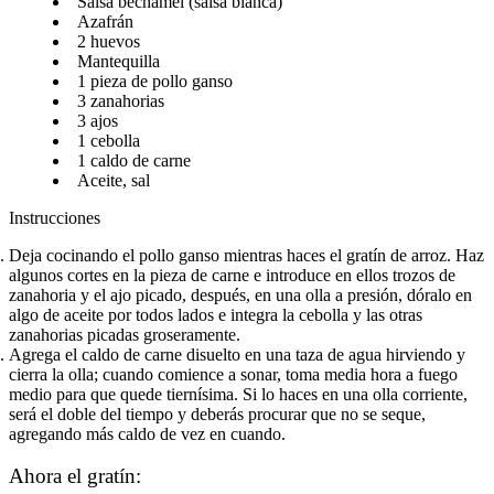
Salsa bechamel (salsa blanca)​​​​‌ ‍ ​‍​‍‌‍ ‌ ​‍‌‍‍‌‌‍‌ ‌‍‍‌‌‍ ‍​‍​‍​ ‍‍​‍​‍‌ ​ ‌‍​‌‌‍ ‍‌‍‍‌‌ ‌​‌ ‍‌​‍ ‍‌‍‍‌‌‍ ​‍​‍​‍ ​​‍​‍‌‍‍​‌ ​‍‌‍‌‌‌‍‌‍​‍​‍​ ‍‍​‍​‍‌‍‍​‌ ‌​‌ ‌​‌ ​​‌ ​ ​ ‍‍​‍ ​‍ ‌ ‌​‌ ‌‌‌‍​ ‌‍​‌‌ ​​‌‍‌‌‌‍ ​​‍ ‍‌ ​ ‌‍​‌‌‍ ‍‌‍‍‌‌ ‌​‌ ‍‌​‍ ‍‌ ​ ‌ ‌​‌ ‌‌‌‍‌​‌‍‍‌‌‍ ​‍ ‌‍‍‌‌‍ ‍‌ ‌​‌‍‌‌‌‍ ‍‌ ‌​​‍ ‌‍‌‌‌‍‌​‌‍‍‌‌ ‌​​‍ ‌‍ ‌‌‍ ‌‍‌​‌‍‌‌​ ‌‌ ​​‌ ​‍‌‍‌‌‌ ​ ‌‍‌‌‌‍ ‍‌ ‌​‌‍​‌‌ ‌​‌‍‍‌‌‍ ‌‍ ‍​ ‍ ‌‍‍‌‌‍‌​​ ‌‌ ​‍‌‍‌‌‌‍​ ‌‍‍‌‌ ​​‌‍‌‌​‍ ‌​ ‌ ​ ‌ ​ ‌‍​ ‍​​ ‍ ‌ ‌​‌ ‍‌‌ ​​‌‍‌‌​ ‌‌ ​‍‌‍‌‌‌‍​ ‌‍‍‌‌ ​​‌‍‌‌​ ‍ ‌ ​​‌‍​‌‌ ‌​‌‍‍​​ ‌‌‍‍‌‌‍ ‍‌‍‌ ‌ ​‍‌‍‌‌‌‍‌​‌‍‍‌‌‍‌‌‌‍ ‍‌ ‌​‌ ​ ​‍‌‌​ ‌‌‌​​‍‌‌ ‌‍‍ ‌‍‌‌‌ ‍‌​‍‌‌​ ​ ‌​‌​​‍‌‌​ ​ ‌​‌​​‍‌‌​ ​‍​ ​‍​ ‌​​ ​‍​ ​​​ ​ ​ ‍‌​ ‍​‌‍‌‌‌‍​‌​ ‍‌​ ​‍​ ‍​​ ‍​​‍‌‌​ ​‍​ ​‍​‍‌‌​ ‌‌‌​‌​​‍ ‍‌‍​ ‌‍‍​‌‍‍‌‌‍ ​‌‍‌​‌ ​‍‌‍‌‌‌‍ ‍​‍‌‌​ ‌‌‌​​‍‌‌ ‌‍‍ ‌‍‌‌‌ ‍‌​‍‌‌​ ​ ‌​‌​​‍‌‌​ ​ ‌​‌​​‍‌‌​ ​‍​ ​‍‌‍‌​‌‍‌‍​ ‍‌​ ‍‌‌‍‌​​ ‍‌​ ​‍‌‍‌‍​ ‍​‌‍‌​​ ‌‌​ ​‍​‍‌‌​ ​‍​ ​‍​‍‌‌​ ‌‌‌​‌​​‍ ‍‌ ‌​‌‍‌‌‌ ‍​‌ ‌​​ ‌‍​‍‌‍​‌‌ ​ ‌‍‌‌‌‌‌‌‌ ​‍‌‍ ​​ ‌‌‍‍​‌ ‌​‌ ‌​‌ ​​‌ ​ ​‍‌‌​ ​ ‌​​‌​‍‌‌​ ​‍‌​‌‍​‍‌‌​ ​‍‌​‌‍‌ ‌​‌ ‌‌‌‍​ ‌‍​‌‌ ​​‌‍‌‌‌‍ ​​‍ ‍‌ ​ ‌‍​‌‌‍ ‍‌‍‍‌‌ ‌​‌ ‍‌​‍ ‍‌ ​ ‌ ‌​‌ ‌‌‌‍‌​‌‍‍‌‌‍ ​‍‌‍‌‍‍‌‌‍‌​​ ‌‌ ​‍‌‍‌‌‌‍​ ‌‍‍‌‌ ​​‌‍‌‌​‍ ‌​ ‌ ​ ‌ ​ ‌‍​ ‍​​‍‌‍‌ ‌​‌ ‍‌‌ ​​‌‍‌‌​ ‌‌ ​‍‌‍‌‌‌‍​ ‌‍‍‌‌ ​​‌‍‌‌​‍‌‍‌ ​​‌‍​‌‌ ‌​‌‍‍​​ ‌‌‍‍‌‌‍ ‍‌‍‌ ‌ ​‍‌‍‌‌‌‍‌​‌‍‍‌‌‍‌‌‌‍ ‍‌ ‌​‌ ​ ​‍‌‌​ ‌‌‌​​‍‌‌ ‌‍‍ ‌‍‌‌‌ ‍‌​‍‌‌​ ​ ‌​‌​​‍‌‌​ ​ ‌​‌​​‍‌‌​ ​‍​ ​‍​ ‌​​ ​‍​ ​​​ ​ ​ ‍‌​ ‍​‌‍‌‌‌‍​‌​ ‍‌​ ​‍​ ‍​​ ‍​​‍‌‌​ ​‍​ ​‍​‍‌‌​ ‌‌‌​‌​​‍ ‍‌‍​ ‌‍‍​‌‍‍‌‌‍ ​‌‍‌​‌ ​‍‌‍‌‌‌‍ ‍​‍‌‌​ ‌‌‌​​‍‌‌ ‌‍‍ ‌‍‌‌‌ ‍‌​‍‌‌​ ​ ‌​‌​​‍‌‌​ ​ ‌​‌​​‍‌‌​ ​‍​ ​‍‌‍‌​‌‍‌‍​ ‍‌​ ‍‌‌‍‌​​ ‍‌​ ​‍‌‍‌‍​ ‍​‌‍‌​​ ‌‌​ ​‍​‍‌‌​ ​‍​ ​‍​‍‌‌​ ‌‌‌​‌​​‍ ‍‌ ‌​‌‍‌‌‌ ‍​‌ ‌​​‍‌‍‌ ​​‌‍‌‌‌ ​‍‌ ​ ‌ ​​‌‍‌‌‌‍​ ‌ ‌​‌‍‍‌‌ ‌‍‌‍‌‌​ ‌‌ ​​‌ ‌‌‌‍​‍‌‍ ​‌‍‍‌‌ ​ ‌‍‍​‌‍‌‌‌‍‌​​‍​‍‌ ‌
Azafrán​​​​‌ ‍ ​‍​‍‌‍ ‌ ​‍‌‍‍‌‌‍‌ ‌‍‍‌‌‍ ‍​‍​‍​ ‍‍​‍​‍‌ ​ ‌‍​‌‌‍ ‍‌‍‍‌‌ ‌​‌ ‍‌​‍ ‍‌‍‍‌‌‍ ​‍​‍​‍ ​​‍​‍‌‍‍​‌ ​‍‌‍‌‌‌‍‌‍​‍​‍​ ‍‍​‍​‍‌‍‍​‌ ‌​‌ ‌​‌ ​​‌ ​ ​ ‍‍​‍ ​‍ ‌ ‌​‌ ‌‌‌‍​ ‌‍​‌‌ ​​‌‍‌‌‌‍ ​​‍ ‍‌ ​ ‌‍​‌‌‍ ‍‌‍‍‌‌ ‌​‌ ‍‌​‍ ‍‌ ​ ‌ ‌​‌ ‌‌‌‍‌​‌‍‍‌‌‍ ​‍ ‌‍‍‌‌‍ ‍‌ ‌​‌‍‌‌‌‍ ‍‌ ‌​​‍ ‌‍‌‌‌‍‌​‌‍‍‌‌ ‌​​‍ ‌‍ ‌‌‍ ‌‍‌​‌‍‌‌​ ‌‌ ​​‌ ​‍‌‍‌‌‌ ​ ‌‍‌‌‌‍ ‍‌ ‌​‌‍​‌‌ ‌​‌‍‍‌‌‍ ‌‍ ‍​ ‍ ‌‍‍‌‌‍‌​​ ‌‌ ​‍‌‍‌‌‌‍​ ‌‍‍‌‌ ​​‌‍‌‌​‍ ‌​ ‌ ​ ‌ ​ ‌‍​ ‍​​ ‍ ‌ ‌​‌ ‍‌‌ ​​‌‍‌‌​ ‌‌ ​‍‌‍‌‌‌‍​ ‌‍‍‌‌ ​​‌‍‌‌​ ‍ ‌ ​​‌‍​‌‌ ‌​‌‍‍​​ ‌‌‍‍‌‌‍ ‍‌‍‌ ‌ ​‍‌‍‌‌‌‍‌​‌‍‍‌‌‍‌‌‌‍ ‍‌ ‌​‌ ​ ​‍‌‌​ ‌‌‌​​‍‌‌ ‌‍‍ ‌‍‌‌‌ ‍‌​‍‌‌​ ​ ‌​‌​​‍‌‌​ ​ ‌​‌​​‍‌‌​ ​‍​ ​‍​ ‌​​ ‌‍​ ‍‌‌‍‌​‌‍​‍​ ​‌‌‍​ ​ ​‍​ ‌‍​ ‌​‌‍‌​‌‍​ ​‍‌‌​ ​‍​ ​‍​‍‌‌​ ‌‌‌​‌​​‍ ‍‌‍​ ‌‍‍​‌‍‍‌‌‍ ​‌‍‌​‌ ​‍‌‍‌‌‌‍ ‍​‍‌‌​ ‌‌‌​​‍‌‌ ‌‍‍ ‌‍‌‌‌ ‍‌​‍‌‌​ ​ ‌​‌​​‍‌‌​ ​ ‌​‌​​‍‌‌​ ​‍​ ​‍‌‍‌​​ ​​​ ‍‌​ ​​​ ‌‍​ ​‌‌‍​ ​ ​​‌‍​‍​ ‍​​ ​ ​ ​‍​‍‌‌​ ​‍​ ​‍​‍‌‌​ ‌‌‌​‌​​‍ ‍‌ ‌​‌‍‌‌‌ ‍​‌ ‌​​ ‌‍​‍‌‍​‌‌ ​ ‌‍‌‌‌‌‌‌‌ ​‍‌‍ ​​ ‌‌‍‍​‌ ‌​‌ ‌​‌ ​​‌ ​ ​‍‌‌​ ​ ‌​​‌​‍‌‌​ ​‍‌​‌‍​‍‌‌​ ​‍‌​‌‍‌ ‌​‌ ‌‌‌‍​ ‌‍​‌‌ ​​‌‍‌‌‌‍ ​​‍ ‍‌ ​ ‌‍​‌‌‍ ‍‌‍‍‌‌ ‌​‌ ‍‌​‍ ‍‌ ​ ‌ ‌​‌ ‌‌‌‍‌​‌‍‍‌‌‍ ​‍‌‍‌‍‍‌‌‍‌​​ ‌‌ ​‍‌‍‌‌‌‍​ ‌‍‍‌‌ ​​‌‍‌‌​‍ ‌​ ‌ ​ ‌ ​ ‌‍​ ‍​​‍‌‍‌ ‌​‌ ‍‌‌ ​​‌‍‌‌​ ‌‌ ​‍‌‍‌‌‌‍​ ‌‍‍‌‌ ​​‌‍‌‌​‍‌‍‌ ​​‌‍​‌‌ ‌​‌‍‍​​ ‌‌‍‍‌‌‍ ‍‌‍‌ ‌ ​‍‌‍‌‌‌‍‌​‌‍‍‌‌‍‌‌‌‍ ‍‌ ‌​‌ ​ ​‍‌‌​ ‌‌‌​​‍‌‌ ‌‍‍ ‌‍‌‌‌ ‍‌​‍‌‌​ ​ ‌​‌​​‍‌‌​ ​ ‌​‌​​‍‌‌​ ​‍​ ​‍​ ‌​​ ‌‍​ ‍‌‌‍‌​‌‍​‍​ ​‌‌‍​ ​ ​‍​ ‌‍​ ‌​‌‍‌​‌‍​ ​‍‌‌​ ​‍​ ​‍​‍‌‌​ ‌‌‌​‌​​‍ ‍‌‍​ ‌‍‍​‌‍‍‌‌‍ ​‌‍‌​‌ ​‍‌‍‌‌‌‍ ‍​‍‌‌​ ‌‌‌​​‍‌‌ ‌‍‍ ‌‍‌‌‌ ‍‌​‍‌‌​ ​ ‌​‌​​‍‌‌​ ​ ‌​‌​​‍‌‌​ ​‍​ ​‍‌‍‌​​ ​​​ ‍‌​ ​​​ ‌‍​ ​‌‌‍​ ​ ​​‌‍​‍​ ‍​​ ​ ​ ​‍​‍‌‌​ ​‍​ ​‍​‍‌‌​ ‌‌‌​‌​​‍ ‍‌ ‌​‌‍‌‌‌ ‍​‌ ‌​​‍‌‍‌ ​​‌‍‌‌‌ ​‍‌ ​ ‌ ​​‌‍‌‌‌‍​ ‌ ‌​‌‍‍‌‌ ‌‍‌‍‌‌​ ‌‌ ​​‌ ‌‌‌‍​‍‌‍ ​‌‍‍‌‌ ​ ‌‍‍​‌‍‌‌‌‍‌​​‍​‍‌ ‌
2 huevos​​​​‌ ‍ ​‍​‍‌‍ ‌ ​‍‌‍‍‌‌‍‌ ‌‍‍‌‌‍ ‍​‍​‍​ ‍‍​‍​‍‌ ​ ‌‍​‌‌‍ ‍‌‍‍‌‌ ‌​‌ ‍‌​‍ ‍‌‍‍‌‌‍ ​‍​‍​‍ ​​‍​‍‌‍‍​‌ ​‍‌‍‌‌‌‍‌‍​‍​‍​ ‍‍​‍​‍‌‍‍​‌ ‌​‌ ‌​‌ ​​‌ ​ ​ ‍‍​‍ ​‍ ‌ ‌​‌ ‌‌‌‍​ ‌‍​‌‌ ​​‌‍‌‌‌‍ ​​‍ ‍‌ ​ ‌‍​‌‌‍ ‍‌‍‍‌‌ ‌​‌ ‍‌​‍ ‍‌ ​ ‌ ‌​‌ ‌‌‌‍‌​‌‍‍‌‌‍ ​‍ ‌‍‍‌‌‍ ‍‌ ‌​‌‍‌‌‌‍ ‍‌ ‌​​‍ ‌‍‌‌‌‍‌​‌‍‍‌‌ ‌​​‍ ‌‍ ‌‌‍ ‌‍‌​‌‍‌‌​ ‌‌ ​​‌ ​‍‌‍‌‌‌ ​ ‌‍‌‌‌‍ ‍‌ ‌​‌‍​‌‌ ‌​‌‍‍‌‌‍ ‌‍ ‍​ ‍ ‌‍‍‌‌‍‌​​ ‌‌ ​‍‌‍‌‌‌‍​ ‌‍‍‌‌ ​​‌‍‌‌​‍ ‌​ ‌ ​ ‌ ​ ‌‍​ ‍​​ ‍ ‌ ‌​‌ ‍‌‌ ​​‌‍‌‌​ ‌‌ ​‍‌‍‌‌‌‍​ ‌‍‍‌‌ ​​‌‍‌‌​ ‍ ‌ ​​‌‍​‌‌ ‌​‌‍‍​​ ‌‌‍‍‌‌‍ ‍‌‍‌ ‌ ​‍‌‍‌‌‌‍‌​‌‍‍‌‌‍‌‌‌‍ ‍‌ ‌​‌ ​ ​‍‌‌​ ‌‌‌​​‍‌‌ ‌‍‍ ‌‍‌‌‌ ‍‌​‍‌‌​ ​ ‌​‌​​‍‌‌​ ​ ‌​‌​​‍‌‌​ ​‍​ ​‍‌‍‌‌​ ​‍​ ​ ​ ​‍​ ‌​​ ​‍​ ‍​‌‍‌​​ ‌​​ ​​‌‍​‌‌‍‌​​‍‌‌​ ​‍​ ​‍​‍‌‌​ ‌‌‌​‌​​‍ ‍‌‍​ ‌‍‍​‌‍‍‌‌‍ ​‌‍‌​‌ ​‍‌‍‌‌‌‍ ‍​‍‌‌​ ‌‌‌​​‍‌‌ ‌‍‍ ‌‍‌‌‌ ‍‌​‍‌‌​ ​ ‌​‌​​‍‌‌​ ​ ‌​‌​​‍‌‌​ ​‍​ ​‍​ ​‌​ ‌​​ ‌‌​ ​ ‌‍‌‍​ ‌‌‌‍​‌​ ​‍​ ​ ‌‍​ ‌‍‌‌​ ​‍​‍‌‌​ ​‍​ ​‍​‍‌‌​ ‌‌‌​‌​​‍ ‍‌ ‌​‌‍‌‌‌ ‍​‌ ‌​​ ‌‍​‍‌‍​‌‌ ​ ‌‍‌‌‌‌‌‌‌ ​‍‌‍ ​​ ‌‌‍‍​‌ ‌​‌ ‌​‌ ​​‌ ​ ​‍‌‌​ ​ ‌​​‌​‍‌‌​ ​‍‌​‌‍​‍‌‌​ ​‍‌​‌‍‌ ‌​‌ ‌‌‌‍​ ‌‍​‌‌ ​​‌‍‌‌‌‍ ​​‍ ‍‌ ​ ‌‍​‌‌‍ ‍‌‍‍‌‌ ‌​‌ ‍‌​‍ ‍‌ ​ ‌ ‌​‌ ‌‌‌‍‌​‌‍‍‌‌‍ ​‍‌‍‌‍‍‌‌‍‌​​ ‌‌ ​‍‌‍‌‌‌‍​ ‌‍‍‌‌ ​​‌‍‌‌​‍ ‌​ ‌ ​ ‌ ​ ‌‍​ ‍​​‍‌‍‌ ‌​‌ ‍‌‌ ​​‌‍‌‌​ ‌‌ ​‍‌‍‌‌‌‍​ ‌‍‍‌‌ ​​‌‍‌‌​‍‌‍‌ ​​‌‍​‌‌ ‌​‌‍‍​​ ‌‌‍‍‌‌‍ ‍‌‍‌ ‌ ​‍‌‍‌‌‌‍‌​‌‍‍‌‌‍‌‌‌‍ ‍‌ ‌​‌ ​ ​‍‌‌​ ‌‌‌​​‍‌‌ ‌‍‍ ‌‍‌‌‌ ‍‌​‍‌‌​ ​ ‌​‌​​‍‌‌​ ​ ‌​‌​​‍‌‌​ ​‍​ ​‍‌‍‌‌​ ​‍​ ​ ​ ​‍​ ‌​​ ​‍​ ‍​‌‍‌​​ ‌​​ ​​‌‍​‌‌‍‌​​‍‌‌​ ​‍​ ​‍​‍‌‌​ ‌‌‌​‌​​‍ ‍‌‍​ ‌‍‍​‌‍‍‌‌‍ ​‌‍‌​‌ ​‍‌‍‌‌‌‍ ‍​‍‌‌​ ‌‌‌​​‍‌‌ ‌‍‍ ‌‍‌‌‌ ‍‌​‍‌‌​ ​ ‌​‌​​‍‌‌​ ​ ‌​‌​​‍‌‌​ ​‍​ ​‍​ ​‌​ ‌​​ ‌‌​ ​ ‌‍‌‍​ ‌‌‌‍​‌​ ​‍​ ​ ‌‍​ ‌‍‌‌​ ​‍​‍‌‌​ ​‍​ ​‍​‍‌‌​ ‌‌‌​‌​​‍ ‍‌ ‌​‌‍‌‌‌ ‍​‌ ‌​​‍‌‍‌ ​​‌‍‌‌‌ ​‍‌ ​ ‌ ​​‌‍‌‌‌‍​ ‌ ‌​‌‍‍‌‌ ‌‍‌‍‌‌​ ‌‌ ​​‌ ‌‌‌‍​‍‌‍ ​‌‍‍‌‌ ​ ‌‍‍​‌‍‌‌‌‍‌​​‍​‍‌ ‌
Mantequilla​​​​‌ ‍ ​‍​‍‌‍ ‌ ​‍‌‍‍‌‌‍‌ ‌‍‍‌‌‍ ‍​‍​‍​ ‍‍​‍​‍‌ ​ ‌‍​‌‌‍ ‍‌‍‍‌‌ ‌​‌ ‍‌​‍ ‍‌‍‍‌‌‍ ​‍​‍​‍ ​​‍​‍‌‍‍​‌ ​‍‌‍‌‌‌‍‌‍​‍​‍​ ‍‍​‍​‍‌‍‍​‌ ‌​‌ ‌​‌ ​​‌ ​ ​ ‍‍​‍ ​‍ ‌ ‌​‌ ‌‌‌‍​ ‌‍​‌‌ ​​‌‍‌‌‌‍ ​​‍ ‍‌ ​ ‌‍​‌‌‍ ‍‌‍‍‌‌ ‌​‌ ‍‌​‍ ‍‌ ​ ‌ ‌​‌ ‌‌‌‍‌​‌‍‍‌‌‍ ​‍ ‌‍‍‌‌‍ ‍‌ ‌​‌‍‌‌‌‍ ‍‌ ‌​​‍ ‌‍‌‌‌‍‌​‌‍‍‌‌ ‌​​‍ ‌‍ ‌‌‍ ‌‍‌​‌‍‌‌​ ‌‌ ​​‌ ​‍‌‍‌‌‌ ​ ‌‍‌‌‌‍ ‍‌ ‌​‌‍​‌‌ ‌​‌‍‍‌‌‍ ‌‍ ‍​ ‍ ‌‍‍‌‌‍‌​​ ‌‌ ​‍‌‍‌‌‌‍​ ‌‍‍‌‌ ​​‌‍‌‌​‍ ‌​ ‌ ​ ‌ ​ ‌‍​ ‍​​ ‍ ‌ ‌​‌ ‍‌‌ ​​‌‍‌‌​ ‌‌ ​‍‌‍‌‌‌‍​ ‌‍‍‌‌ ​​‌‍‌‌​ ‍ ‌ ​​‌‍​‌‌ ‌​‌‍‍​​ ‌‌‍‍‌‌‍ ‍‌‍‌ ‌ ​‍‌‍‌‌‌‍‌​‌‍‍‌‌‍‌‌‌‍ ‍‌ ‌​‌ ​ ​‍‌‌​ ‌‌‌​​‍‌‌ ‌‍‍ ‌‍‌‌‌ ‍‌​‍‌‌​ ​ ‌​‌​​‍‌‌​ ​ ‌​‌​​‍‌‌​ ​‍​ ​‍‌‍‌‍‌‍​ ​ ​​​ ‌‍‌‍​‌​ ‍​​ ​​​ ‌‌‌‍‌‌​ ‌‍‌‍‌‌​ ​‌​‍‌‌​ ​‍​ ​‍​‍‌‌​ ‌‌‌​‌​​‍ ‍‌‍​ ‌‍‍​‌‍‍‌‌‍ ​‌‍‌​‌ ​‍‌‍‌‌‌‍ ‍​‍‌‌​ ‌‌‌​​‍‌‌ ‌‍‍ ‌‍‌‌‌ ‍‌​‍‌‌​ ​ ‌​‌​​‍‌‌​ ​ ‌​‌​​‍‌‌​ ​‍​ ​‍​ ‍‌​ ‌‌​ ‌ ‌‍‌​​ ‌​​ ‌‌​ ​‌​ ​ ‌‍‌‌​ ‍​​ ​‍​ ‍​​‍‌‌​ ​‍​ ​‍​‍‌‌​ ‌‌‌​‌​​‍ ‍‌ ‌​‌‍‌‌‌ ‍​‌ ‌​​ ‌‍​‍‌‍​‌‌ ​ ‌‍‌‌‌‌‌‌‌ ​‍‌‍ ​​ ‌‌‍‍​‌ ‌​‌ ‌​‌ ​​‌ ​ ​‍‌‌​ ​ ‌​​‌​‍‌‌​ ​‍‌​‌‍​‍‌‌​ ​‍‌​‌‍‌ ‌​‌ ‌‌‌‍​ ‌‍​‌‌ ​​‌‍‌‌‌‍ ​​‍ ‍‌ ​ ‌‍​‌‌‍ ‍‌‍‍‌‌ ‌​‌ ‍‌​‍ ‍‌ ​ ‌ ‌​‌ ‌‌‌‍‌​‌‍‍‌‌‍ ​‍‌‍‌‍‍‌‌‍‌​​ ‌‌ ​‍‌‍‌‌‌‍​ ‌‍‍‌‌ ​​‌‍‌‌​‍ ‌​ ‌ ​ ‌ ​ ‌‍​ ‍​​‍‌‍‌ ‌​‌ ‍‌‌ ​​‌‍‌‌​ ‌‌ ​‍‌‍‌‌‌‍​ ‌‍‍‌‌ ​​‌‍‌‌​‍‌‍‌ ​​‌‍​‌‌ ‌​‌‍‍​​ ‌‌‍‍‌‌‍ ‍‌‍‌ ‌ ​‍‌‍‌‌‌‍‌​‌‍‍‌‌‍‌‌‌‍ ‍‌ ‌​‌ ​ ​‍‌‌​ ‌‌‌​​‍‌‌ ‌‍‍ ‌‍‌‌‌ ‍‌​‍‌‌​ ​ ‌​‌​​‍‌‌​ ​ ‌​‌​​‍‌‌​ ​‍​ ​‍‌‍‌‍‌‍​ ​ ​​​ ‌‍‌‍​‌​ ‍​​ ​​​ ‌‌‌‍‌‌​ ‌‍‌‍‌‌​ ​‌​‍‌‌​ ​‍​ ​‍​‍‌‌​ ‌‌‌​‌​​‍ ‍‌‍​ ‌‍‍​‌‍‍‌‌‍ ​‌‍‌​‌ ​‍‌‍‌‌‌‍ ‍​‍‌‌​ ‌‌‌​​‍‌‌ ‌‍‍ ‌‍‌‌‌ ‍‌​‍‌‌​ ​ ‌​‌​​‍‌‌​ ​ ‌​‌​​‍‌‌​ ​‍​ ​‍​ ‍‌​ ‌‌​ ‌ ‌‍‌​​ ‌​​ ‌‌​ ​‌​ ​ ‌‍‌‌​ ‍​​ ​‍​ ‍​​‍‌‌​ ​‍​ ​‍​‍‌‌​ ‌‌‌​‌​​‍ ‍‌ ‌​‌‍‌‌‌ ‍​‌ ‌​​‍‌‍‌ ​​‌‍‌‌‌ ​‍‌ ​ ‌ ​​‌‍‌‌‌‍​ ‌ ‌​‌‍‍‌‌ ‌‍‌‍‌‌​ ‌‌ ​​‌ ‌‌‌‍​‍‌‍ ​‌‍‍‌‌ ​ ‌‍‍​‌‍‌‌‌‍‌​​‍​‍‌ ‌
1 pieza de pollo ganso​​​​‌ ‍ ​‍​‍‌‍ ‌ ​‍‌‍‍‌‌‍‌ ‌‍‍‌‌‍ ‍​‍​‍​ ‍‍​‍​‍‌ ​ ‌‍​‌‌‍ ‍‌‍‍‌‌ ‌​‌ ‍‌​‍ ‍‌‍‍‌‌‍ ​‍​‍​‍ ​​‍​‍‌‍‍​‌ ​‍‌‍‌‌‌‍‌‍​‍​‍​ ‍‍​‍​‍‌‍‍​‌ ‌​‌ ‌​‌ ​​‌ ​ ​ ‍‍​‍ ​‍ ‌ ‌​‌ ‌‌‌‍​ ‌‍​‌‌ ​​‌‍‌‌‌‍ ​​‍ ‍‌ ​ ‌‍​‌‌‍ ‍‌‍‍‌‌ ‌​‌ ‍‌​‍ ‍‌ ​ ‌ ‌​‌ ‌‌‌‍‌​‌‍‍‌‌‍ ​‍ ‌‍‍‌‌‍ ‍‌ ‌​‌‍‌‌‌‍ ‍‌ ‌​​‍ ‌‍‌‌‌‍‌​‌‍‍‌‌ ‌​​‍ ‌‍ ‌‌‍ ‌‍‌​‌‍‌‌​ ‌‌ ​​‌ ​‍‌‍‌‌‌ ​ ‌‍‌‌‌‍ ‍‌ ‌​‌‍​‌‌ ‌​‌‍‍‌‌‍ ‌‍ ‍​ ‍ ‌‍‍‌‌‍‌​​ ‌‌ ​‍‌‍‌‌‌‍​ ‌‍‍‌‌ ​​‌‍‌‌​‍ ‌​ ‌ ​ ‌ ​ ‌‍​ ‍​​ ‍ ‌ ‌​‌ ‍‌‌ ​​‌‍‌‌​ ‌‌ ​‍‌‍‌‌‌‍​ ‌‍‍‌‌ ​​‌‍‌‌​ ‍ ‌ ​​‌‍​‌‌ ‌​‌‍‍​​ ‌‌‍‍‌‌‍ ‍‌‍‌ ‌ ​‍‌‍‌‌‌‍‌​‌‍‍‌‌‍‌‌‌‍ ‍‌ ‌​‌ ​ ​‍‌‌​ ‌‌‌​​‍‌‌ ‌‍‍ ‌‍‌‌‌ ‍‌​‍‌‌​ ​ ‌​‌​​‍‌‌​ ​ ‌​‌​​‍‌‌​ ​‍​ ​‍​ ​‌​ ‌‍​ ‌‍​ ‍‌‌‍‌‌​ ‌​​ ​‍​ ‍‌​ ​ ‌‍​‌​ ‌​​ ​‍​‍‌‌​ ​‍​ ​‍​‍‌‌​ ‌‌‌​‌​​‍ ‍‌‍​ ‌‍‍​‌‍‍‌‌‍ ​‌‍‌​‌ ​‍‌‍‌‌‌‍ ‍​‍‌‌​ ‌‌‌​​‍‌‌ ‌‍‍ ‌‍‌‌‌ ‍‌​‍‌‌​ ​ ‌​‌​​‍‌‌​ ​ ‌​‌​​‍‌‌​ ​‍​ ​‍‌‍‌‌‌‍​ ‌‍‌‌‌‍​‌​ ‌ ‌‍‌‍​ ​​‌‍​‍​ ​‍​ ‍​​ ‍​‌‍‌‍​‍‌‌​ ​‍​ ​‍​‍‌‌​ ‌‌‌​‌​​‍ ‍‌ ‌​‌‍‌‌‌ ‍​‌ ‌​​ ‌‍​‍‌‍​‌‌ ​ ‌‍‌‌‌‌‌‌‌ ​‍‌‍ ​​ ‌‌‍‍​‌ ‌​‌ ‌​‌ ​​‌ ​ ​‍‌‌​ ​ ‌​​‌​‍‌‌​ ​‍‌​‌‍​‍‌‌​ ​‍‌​‌‍‌ ‌​‌ ‌‌‌‍​ ‌‍​‌‌ ​​‌‍‌‌‌‍ ​​‍ ‍‌ ​ ‌‍​‌‌‍ ‍‌‍‍‌‌ ‌​‌ ‍‌​‍ ‍‌ ​ ‌ ‌​‌ ‌‌‌‍‌​‌‍‍‌‌‍ ​‍‌‍‌‍‍‌‌‍‌​​ ‌‌ ​‍‌‍‌‌‌‍​ ‌‍‍‌‌ ​​‌‍‌‌​‍ ‌​ ‌ ​ ‌ ​ ‌‍​ ‍​​‍‌‍‌ ‌​‌ ‍‌‌ ​​‌‍‌‌​ ‌‌ ​‍‌‍‌‌‌‍​ ‌‍‍‌‌ ​​‌‍‌‌​‍‌‍‌ ​​‌‍​‌‌ ‌​‌‍‍​​ ‌‌‍‍‌‌‍ ‍‌‍‌ ‌ ​‍‌‍‌‌‌‍‌​‌‍‍‌‌‍‌‌‌‍ ‍‌ ‌​‌ ​ ​‍‌‌​ ‌‌‌​​‍‌‌ ‌‍‍ ‌‍‌‌‌ ‍‌​‍‌‌​ ​ ‌​‌​​‍‌‌​ ​ ‌​‌​​‍‌‌​ ​‍​ ​‍​ ​‌​ ‌‍​ ‌‍​ ‍‌‌‍‌‌​ ‌​​ ​‍​ ‍‌​ ​ ‌‍​‌​ ‌​​ ​‍​‍‌‌​ ​‍​ ​‍​‍‌‌​ ‌‌‌​‌​​‍ ‍‌‍​ ‌‍‍​‌‍‍‌‌‍ ​‌‍‌​‌ ​‍‌‍‌‌‌‍ ‍​‍‌‌​ ‌‌‌​​‍‌‌ ‌‍‍ ‌‍‌‌‌ ‍‌​‍‌‌​ ​ ‌​‌​​‍‌‌​ ​ ‌​‌​​‍‌‌​ ​‍​ ​‍‌‍‌‌‌‍​ ‌‍‌‌‌‍​‌​ ‌ ‌‍‌‍​ ​​‌‍​‍​ ​‍​ ‍​​ ‍​‌‍‌‍​‍‌‌​ ​‍​ ​‍​‍‌‌​ ‌‌‌​‌​​‍ ‍‌ ‌​‌‍‌‌‌ ‍​‌ ‌​​‍‌‍‌ ​​‌‍‌‌‌ ​‍‌ ​ ‌ ​​‌‍‌‌‌‍​ ‌ ‌​‌‍‍‌‌ ‌‍‌‍‌‌​ ‌‌ ​​‌ ‌‌‌‍​‍‌‍ ​‌‍‍‌‌ ​ ‌‍‍​‌‍‌‌‌‍‌​​‍​‍‌ ‌
3 zanahorias​​​​‌ ‍ ​‍​‍‌‍ ‌ ​‍‌‍‍‌‌‍‌ ‌‍‍‌‌‍ ‍​‍​‍​ ‍‍​‍​‍‌ ​ ‌‍​‌‌‍ ‍‌‍‍‌‌ ‌​‌ ‍‌​‍ ‍‌‍‍‌‌‍ ​‍​‍​‍ ​​‍​‍‌‍‍​‌ ​‍‌‍‌‌‌‍‌‍​‍​‍​ ‍‍​‍​‍‌‍‍​‌ ‌​‌ ‌​‌ ​​‌ ​ ​ ‍‍​‍ ​‍ ‌ ‌​‌ ‌‌‌‍​ ‌‍​‌‌ ​​‌‍‌‌‌‍ ​​‍ ‍‌ ​ ‌‍​‌‌‍ ‍‌‍‍‌‌ ‌​‌ ‍‌​‍ ‍‌ ​ ‌ ‌​‌ ‌‌‌‍‌​‌‍‍‌‌‍ ​‍ ‌‍‍‌‌‍ ‍‌ ‌​‌‍‌‌‌‍ ‍‌ ‌​​‍ ‌‍‌‌‌‍‌​‌‍‍‌‌ ‌​​‍ ‌‍ ‌‌‍ ‌‍‌​‌‍‌‌​ ‌‌ ​​‌ ​‍‌‍‌‌‌ ​ ‌‍‌‌‌‍ ‍‌ ‌​‌‍​‌‌ ‌​‌‍‍‌‌‍ ‌‍ ‍​ ‍ ‌‍‍‌‌‍‌​​ ‌‌ ​‍‌‍‌‌‌‍​ ‌‍‍‌‌ ​​‌‍‌‌​‍ ‌​ ‌ ​ ‌ ​ ‌‍​ ‍​​ ‍ ‌ ‌​‌ ‍‌‌ ​​‌‍‌‌​ ‌‌ ​‍‌‍‌‌‌‍​ ‌‍‍‌‌ ​​‌‍‌‌​ ‍ ‌ ​​‌‍​‌‌ ‌​‌‍‍​​ ‌‌‍‍‌‌‍ ‍‌‍‌ ‌ ​‍‌‍‌‌‌‍‌​‌‍‍‌‌‍‌‌‌‍ ‍‌ ‌​‌ ​ ​‍‌‌​ ‌‌‌​​‍‌‌ ‌‍‍ ‌‍‌‌‌ ‍‌​‍‌‌​ ​ ‌​‌​​‍‌‌​ ​ ‌​‌​​‍‌‌​ ​‍​ ​‍​ ‍‌​ ​​​ ​‌‌‍‌​​ ‌‌​ ​​‌‍‌‍‌‍​ ‌‍​ ​ ‌​​ ‍‌​ ​‍​‍‌‌​ ​‍​ ​‍​‍‌‌​ ‌‌‌​‌​​‍ ‍‌‍​ ‌‍‍​‌‍‍‌‌‍ ​‌‍‌​‌ ​‍‌‍‌‌‌‍ ‍​‍‌‌​ ‌‌‌​​‍‌‌ ‌‍‍ ‌‍‌‌‌ ‍‌​‍‌‌​ ​ ‌​‌​​‍‌‌​ ​ ‌​‌​​‍‌‌​ ​‍​ ​‍​ ​ ​ ‌​​ ​‌​ ​​‌‍‌‌​ ​‌‌‍​ ​ ​‌‌‍‌‌​ ​‌‌‍‌​​ ​‌​‍‌‌​ ​‍​ ​‍​‍‌‌​ ‌‌‌​‌​​‍ ‍‌ ‌​‌‍‌‌‌ ‍​‌ ‌​​ ‌‍​‍‌‍​‌‌ ​ ‌‍‌‌‌‌‌‌‌ ​‍‌‍ ​​ ‌‌‍‍​‌ ‌​‌ ‌​‌ ​​‌ ​ ​‍‌‌​ ​ ‌​​‌​‍‌‌​ ​‍‌​‌‍​‍‌‌​ ​‍‌​‌‍‌ ‌​‌ ‌‌‌‍​ ‌‍​‌‌ ​​‌‍‌‌‌‍ ​​‍ ‍‌ ​ ‌‍​‌‌‍ ‍‌‍‍‌‌ ‌​‌ ‍‌​‍ ‍‌ ​ ‌ ‌​‌ ‌‌‌‍‌​‌‍‍‌‌‍ ​‍‌‍‌‍‍‌‌‍‌​​ ‌‌ ​‍‌‍‌‌‌‍​ ‌‍‍‌‌ ​​‌‍‌‌​‍ ‌​ ‌ ​ ‌ ​ ‌‍​ ‍​​‍‌‍‌ ‌​‌ ‍‌‌ ​​‌‍‌‌​ ‌‌ ​‍‌‍‌‌‌‍​ ‌‍‍‌‌ ​​‌‍‌‌​‍‌‍‌ ​​‌‍​‌‌ ‌​‌‍‍​​ ‌‌‍‍‌‌‍ ‍‌‍‌ ‌ ​‍‌‍‌‌‌‍‌​‌‍‍‌‌‍‌‌‌‍ ‍‌ ‌​‌ ​ ​‍‌‌​ ‌‌‌​​‍‌‌ ‌‍‍ ‌‍‌‌‌ ‍‌​‍‌‌​ ​ ‌​‌​​‍‌‌​ ​ ‌​‌​​‍‌‌​ ​‍​ ​‍​ ‍‌​ ​​​ ​‌‌‍‌​​ ‌‌​ ​​‌‍‌‍‌‍​ ‌‍​ ​ ‌​​ ‍‌​ ​‍​‍‌‌​ ​‍​ ​‍​‍‌‌​ ‌‌‌​‌​​‍ ‍‌‍​ ‌‍‍​‌‍‍‌‌‍ ​‌‍‌​‌ ​‍‌‍‌‌‌‍ ‍​‍‌‌​ ‌‌‌​​‍‌‌ ‌‍‍ ‌‍‌‌‌ ‍‌​‍‌‌​ ​ ‌​‌​​‍‌‌​ ​ ‌​‌​​‍‌‌​ ​‍​ ​‍​ ​ ​ ‌​​ ​‌​ ​​‌‍‌‌​ ​‌‌‍​ ​ ​‌‌‍‌‌​ ​‌‌‍‌​​ ​‌​‍‌‌​ ​‍​ ​‍​‍‌‌​ ‌‌‌​‌​​‍ ‍‌ ‌​‌‍‌‌‌ ‍​‌ ‌​​‍‌‍‌ ​​‌‍‌‌‌ ​‍‌ ​ ‌ ​​‌‍‌‌‌‍​ ‌ ‌​‌‍‍‌‌ ‌‍‌‍‌‌​ ‌‌ ​​‌ ‌‌‌‍​‍‌‍ ​‌‍‍‌‌ ​ ‌‍‍​‌‍‌‌‌‍‌​​‍​‍‌ ‌
3 ajos​​​​‌ ‍ ​‍​‍‌‍ ‌ ​‍‌‍‍‌‌‍‌ ‌‍‍‌‌‍ ‍​‍​‍​ ‍‍​‍​‍‌ ​ ‌‍​‌‌‍ ‍‌‍‍‌‌ ‌​‌ ‍‌​‍ ‍‌‍‍‌‌‍ ​‍​‍​‍ ​​‍​‍‌‍‍​‌ ​‍‌‍‌‌‌‍‌‍​‍​‍​ ‍‍​‍​‍‌‍‍​‌ ‌​‌ ‌​‌ ​​‌ ​ ​ ‍‍​‍ ​‍ ‌ ‌​‌ ‌‌‌‍​ ‌‍​‌‌ ​​‌‍‌‌‌‍ ​​‍ ‍‌ ​ ‌‍​‌‌‍ ‍‌‍‍‌‌ ‌​‌ ‍‌​‍ ‍‌ ​ ‌ ‌​‌ ‌‌‌‍‌​‌‍‍‌‌‍ ​‍ ‌‍‍‌‌‍ ‍‌ ‌​‌‍‌‌‌‍ ‍‌ ‌​​‍ ‌‍‌‌‌‍‌​‌‍‍‌‌ ‌​​‍ ‌‍ ‌‌‍ ‌‍‌​‌‍‌‌​ ‌‌ ​​‌ ​‍‌‍‌‌‌ ​ ‌‍‌‌‌‍ ‍‌ ‌​‌‍​‌‌ ‌​‌‍‍‌‌‍ ‌‍ ‍​ ‍ ‌‍‍‌‌‍‌​​ ‌‌ ​‍‌‍‌‌‌‍​ ‌‍‍‌‌ ​​‌‍‌‌​‍ ‌​ ‌ ​ ‌ ​ ‌‍​ ‍​​ ‍ ‌ ‌​‌ ‍‌‌ ​​‌‍‌‌​ ‌‌ ​‍‌‍‌‌‌‍​ ‌‍‍‌‌ ​​‌‍‌‌​ ‍ ‌ ​​‌‍​‌‌ ‌​‌‍‍​​ ‌‌‍‍‌‌‍ ‍‌‍‌ ‌ ​‍‌‍‌‌‌‍‌​‌‍‍‌‌‍‌‌‌‍ ‍‌ ‌​‌ ​ ​‍‌‌​ ‌‌‌​​‍‌‌ ‌‍‍ ‌‍‌‌‌ ‍‌​‍‌‌​ ​ ‌​‌​​‍‌‌​ ​ ‌​‌​​‍‌‌​ ​‍​ ​‍​ ​ ​ ‌‌​ ‌‍​ ​ ‌‍‌‍​ ​ ​ ‍‌​ ‌​​ ‌ ​ ‌‌​ ​‌​ ​​​‍‌‌​ ​‍​ ​‍​‍‌‌​ ‌‌‌​‌​​‍ ‍‌‍​ ‌‍‍​‌‍‍‌‌‍ ​‌‍‌​‌ ​‍‌‍‌‌‌‍ ‍​‍‌‌​ ‌‌‌​​‍‌‌ ‌‍‍ ‌‍‌‌‌ ‍‌​‍‌‌​ ​ ‌​‌​​‍‌‌​ ​ ‌​‌​​‍‌‌​ ​‍​ ​‍​ ‍‌‌‍‌‍‌‍​‌​ ‌‌​ ‌‍​ ​‍​ ‌ ​ ​​​ ‍​‌‍​‌‌‍‌​‌‍‌​​‍‌‌​ ​‍​ ​‍​‍‌‌​ ‌‌‌​‌​​‍ ‍‌ ‌​‌‍‌‌‌ ‍​‌ ‌​​ ‌‍​‍‌‍​‌‌ ​ ‌‍‌‌‌‌‌‌‌ ​‍‌‍ ​​ ‌‌‍‍​‌ ‌​‌ ‌​‌ ​​‌ ​ ​‍‌‌​ ​ ‌​​‌​‍‌‌​ ​‍‌​‌‍​‍‌‌​ ​‍‌​‌‍‌ ‌​‌ ‌‌‌‍​ ‌‍​‌‌ ​​‌‍‌‌‌‍ ​​‍ ‍‌ ​ ‌‍​‌‌‍ ‍‌‍‍‌‌ ‌​‌ ‍‌​‍ ‍‌ ​ ‌ ‌​‌ ‌‌‌‍‌​‌‍‍‌‌‍ ​‍‌‍‌‍‍‌‌‍‌​​ ‌‌ ​‍‌‍‌‌‌‍​ ‌‍‍‌‌ ​​‌‍‌‌​‍ ‌​ ‌ ​ ‌ ​ ‌‍​ ‍​​‍‌‍‌ ‌​‌ ‍‌‌ ​​‌‍‌‌​ ‌‌ ​‍‌‍‌‌‌‍​ ‌‍‍‌‌ ​​‌‍‌‌​‍‌‍‌ ​​‌‍​‌‌ ‌​‌‍‍​​ ‌‌‍‍‌‌‍ ‍‌‍‌ ‌ ​‍‌‍‌‌‌‍‌​‌‍‍‌‌‍‌‌‌‍ ‍‌ ‌​‌ ​ ​‍‌‌​ ‌‌‌​​‍‌‌ ‌‍‍ ‌‍‌‌‌ ‍‌​‍‌‌​ ​ ‌​‌​​‍‌‌​ ​ ‌​‌​​‍‌‌​ ​‍​ ​‍​ ​ ​ ‌‌​ ‌‍​ ​ ‌‍‌‍​ ​ ​ ‍‌​ ‌​​ ‌ ​ ‌‌​ ​‌​ ​​​‍‌‌​ ​‍​ ​‍​‍‌‌​ ‌‌‌​‌​​‍ ‍‌‍​ ‌‍‍​‌‍‍‌‌‍ ​‌‍‌​‌ ​‍‌‍‌‌‌‍ ‍​‍‌‌​ ‌‌‌​​‍‌‌ ‌‍‍ ‌‍‌‌‌ ‍‌​‍‌‌​ ​ ‌​‌​​‍‌‌​ ​ ‌​‌​​‍‌‌​ ​‍​ ​‍​ ‍‌‌‍‌‍‌‍​‌​ ‌‌​ ‌‍​ ​‍​ ‌ ​ ​​​ ‍​‌‍​‌‌‍‌​‌‍‌​​‍‌‌​ ​‍​ ​‍​‍‌‌​ ‌‌‌​‌​​‍ ‍‌ ‌​‌‍‌‌‌ ‍​‌ ‌​​‍‌‍‌ ​​‌‍‌‌‌ ​‍‌ ​ ‌ ​​‌‍‌‌‌‍​ ‌ ‌​‌‍‍‌‌ ‌‍‌‍‌‌​ ‌‌ ​​‌ ‌‌‌‍​‍‌‍ ​‌‍‍‌‌ ​ ‌‍‍​‌‍‌‌‌‍‌​​‍​‍‌ ‌
1 cebolla​​​​‌ ‍ ​‍​‍‌‍ ‌ ​‍‌‍‍‌‌‍‌ ‌‍‍‌‌‍ ‍​‍​‍​ ‍‍​‍​‍‌ ​ ‌‍​‌‌‍ ‍‌‍‍‌‌ ‌​‌ ‍‌​‍ ‍‌‍‍‌‌‍ ​‍​‍​‍ ​​‍​‍‌‍‍​‌ ​‍‌‍‌‌‌‍‌‍​‍​‍​ ‍‍​‍​‍‌‍‍​‌ ‌​‌ ‌​‌ ​​‌ ​ ​ ‍‍​‍ ​‍ ‌ ‌​‌ ‌‌‌‍​ ‌‍​‌‌ ​​‌‍‌‌‌‍ ​​‍ ‍‌ ​ ‌‍​‌‌‍ ‍‌‍‍‌‌ ‌​‌ ‍‌​‍ ‍‌ ​ ‌ ‌​‌ ‌‌‌‍‌​‌‍‍‌‌‍ ​‍ ‌‍‍‌‌‍ ‍‌ ‌​‌‍‌‌‌‍ ‍‌ ‌​​‍ ‌‍‌‌‌‍‌​‌‍‍‌‌ ‌​​‍ ‌‍ ‌‌‍ ‌‍‌​‌‍‌‌​ ‌‌ ​​‌ ​‍‌‍‌‌‌ ​ ‌‍‌‌‌‍ ‍‌ ‌​‌‍​‌‌ ‌​‌‍‍‌‌‍ ‌‍ ‍​ ‍ ‌‍‍‌‌‍‌​​ ‌‌ ​‍‌‍‌‌‌‍​ ‌‍‍‌‌ ​​‌‍‌‌​‍ ‌​ ‌ ​ ‌ ​ ‌‍​ ‍​​ ‍ ‌ ‌​‌ ‍‌‌ ​​‌‍‌‌​ ‌‌ ​‍‌‍‌‌‌‍​ ‌‍‍‌‌ ​​‌‍‌‌​ ‍ ‌ ​​‌‍​‌‌ ‌​‌‍‍​​ ‌‌‍‍‌‌‍ ‍‌‍‌ ‌ ​‍‌‍‌‌‌‍‌​‌‍‍‌‌‍‌‌‌‍ ‍‌ ‌​‌ ​ ​‍‌‌​ ‌‌‌​​‍‌‌ ‌‍‍ ‌‍‌‌‌ ‍‌​‍‌‌​ ​ ‌​‌​​‍‌‌​ ​ ‌​‌​​‍‌‌​ ​‍​ ​‍‌‍‌‍‌‍‌‌​ ‌‍​ ​‌‌‍‌‍​ ‍‌‌‍‌‍‌‍​‌​ ‍​‌‍‌‌​ ‌‌​ ​ ​‍‌‌​ ​‍​ ​‍​‍‌‌​ ‌‌‌​‌​​‍ ‍‌‍​ ‌‍‍​‌‍‍‌‌‍ ​‌‍‌​‌ ​‍‌‍‌‌‌‍ ‍​‍‌‌​ ‌‌‌​​‍‌‌ ‌‍‍ ‌‍‌‌‌ ‍‌​‍‌‌​ ​ ‌​‌​​‍‌‌​ ​ ‌​‌​​‍‌‌​ ​‍​ ​‍​ ​‍​ ‌​​ ​‌‌‍‌‍​ ​‌‌‍​‍​ ‌​​ ‌​​ ​‌​ ​ ​ ‍​​ ​‌​‍‌‌​ ​‍​ ​‍​‍‌‌​ ‌‌‌​‌​​‍ ‍‌ ‌​‌‍‌‌‌ ‍​‌ ‌​​ ‌‍​‍‌‍​‌‌ ​ ‌‍‌‌‌‌‌‌‌ ​‍‌‍ ​​ ‌‌‍‍​‌ ‌​‌ ‌​‌ ​​‌ ​ ​‍‌‌​ ​ ‌​​‌​‍‌‌​ ​‍‌​‌‍​‍‌‌​ ​‍‌​‌‍‌ ‌​‌ ‌‌‌‍​ ‌‍​‌‌ ​​‌‍‌‌‌‍ ​​‍ ‍‌ ​ ‌‍​‌‌‍ ‍‌‍‍‌‌ ‌​‌ ‍‌​‍ ‍‌ ​ ‌ ‌​‌ ‌‌‌‍‌​‌‍‍‌‌‍ ​‍‌‍‌‍‍‌‌‍‌​​ ‌‌ ​‍‌‍‌‌‌‍​ ‌‍‍‌‌ ​​‌‍‌‌​‍ ‌​ ‌ ​ ‌ ​ ‌‍​ ‍​​‍‌‍‌ ‌​‌ ‍‌‌ ​​‌‍‌‌​ ‌‌ ​‍‌‍‌‌‌‍​ ‌‍‍‌‌ ​​‌‍‌‌​‍‌‍‌ ​​‌‍​‌‌ ‌​‌‍‍​​ ‌‌‍‍‌‌‍ ‍‌‍‌ ‌ ​‍‌‍‌‌‌‍‌​‌‍‍‌‌‍‌‌‌‍ ‍‌ ‌​‌ ​ ​‍‌‌​ ‌‌‌​​‍‌‌ ‌‍‍ ‌‍‌‌‌ ‍‌​‍‌‌​ ​ ‌​‌​​‍‌‌​ ​ ‌​‌​​‍‌‌​ ​‍​ ​‍‌‍‌‍‌‍‌‌​ ‌‍​ ​‌‌‍‌‍​ ‍‌‌‍‌‍‌‍​‌​ ‍​‌‍‌‌​ ‌‌​ ​ ​‍‌‌​ ​‍​ ​‍​‍‌‌​ ‌‌‌​‌​​‍ ‍‌‍​ ‌‍‍​‌‍‍‌‌‍ ​‌‍‌​‌ ​‍‌‍‌‌‌‍ ‍​‍‌‌​ ‌‌‌​​‍‌‌ ‌‍‍ ‌‍‌‌‌ ‍‌​‍‌‌​ ​ ‌​‌​​‍‌‌​ ​ ‌​‌​​‍‌‌​ ​‍​ ​‍​ ​‍​ ‌​​ ​‌‌‍‌‍​ ​‌‌‍​‍​ ‌​​ ‌​​ ​‌​ ​ ​ ‍​​ ​‌​‍‌‌​ ​‍​ ​‍​‍‌‌​ ‌‌‌​‌​​‍ ‍‌ ‌​‌‍‌‌‌ ‍​‌ ‌​​‍‌‍‌ ​​‌‍‌‌‌ ​‍‌ ​ ‌ ​​‌‍‌‌‌‍​ ‌ ‌​‌‍‍‌‌ ‌‍‌‍‌‌​ ‌‌ ​​‌ ‌‌‌‍​‍‌‍ ​‌‍‍‌‌ ​ ‌‍‍​‌‍‌‌‌‍‌​​‍​‍‌ ‌
1 caldo de carne​​​​‌ ‍ ​‍​‍‌‍ ‌ ​‍‌‍‍‌‌‍‌ ‌‍‍‌‌‍ ‍​‍​‍​ ‍‍​‍​‍‌ ​ ‌‍​‌‌‍ ‍‌‍‍‌‌ ‌​‌ ‍‌​‍ ‍‌‍‍‌‌‍ ​‍​‍​‍ ​​‍​‍‌‍‍​‌ ​‍‌‍‌‌‌‍‌‍​‍​‍​ ‍‍​‍​‍‌‍‍​‌ ‌​‌ ‌​‌ ​​‌ ​ ​ ‍‍​‍ ​‍ ‌ ‌​‌ ‌‌‌‍​ ‌‍​‌‌ ​​‌‍‌‌‌‍ ​​‍ ‍‌ ​ ‌‍​‌‌‍ ‍‌‍‍‌‌ ‌​‌ ‍‌​‍ ‍‌ ​ ‌ ‌​‌ ‌‌‌‍‌​‌‍‍‌‌‍ ​‍ ‌‍‍‌‌‍ ‍‌ ‌​‌‍‌‌‌‍ ‍‌ ‌​​‍ ‌‍‌‌‌‍‌​‌‍‍‌‌ ‌​​‍ ‌‍ ‌‌‍ ‌‍‌​‌‍‌‌​ ‌‌ ​​‌ ​‍‌‍‌‌‌ ​ ‌‍‌‌‌‍ ‍‌ ‌​‌‍​‌‌ ‌​‌‍‍‌‌‍ ‌‍ ‍​ ‍ ‌‍‍‌‌‍‌​​ ‌‌ ​‍‌‍‌‌‌‍​ ‌‍‍‌‌ ​​‌‍‌‌​‍ ‌​ ‌ ​ ‌ ​ ‌‍​ ‍​​ ‍ ‌ ‌​‌ ‍‌‌ ​​‌‍‌‌​ ‌‌ ​‍‌‍‌‌‌‍​ ‌‍‍‌‌ ​​‌‍‌‌​ ‍ ‌ ​​‌‍​‌‌ ‌​‌‍‍​​ ‌‌‍‍‌‌‍ ‍‌‍‌ ‌ ​‍‌‍‌‌‌‍‌​‌‍‍‌‌‍‌‌‌‍ ‍‌ ‌​‌ ​ ​‍‌‌​ ‌‌‌​​‍‌‌ ‌‍‍ ‌‍‌‌‌ ‍‌​‍‌‌​ ​ ‌​‌​​‍‌‌​ ​ ‌​‌​​‍‌‌​ ​‍​ ​‍‌‍​‍‌‍​ ‌‍​‌​ ‌‌​ ‍​​ ​​‌‍​ ‌‍‌‍​ ‌‌​ ​ ‌‍‌​‌‍​ ​‍‌‌​ ​‍​ ​‍​‍‌‌​ ‌‌‌​‌​​‍ ‍‌‍​ ‌‍‍​‌‍‍‌‌‍ ​‌‍‌​‌ ​‍‌‍‌‌‌‍ ‍​‍‌‌​ ‌‌‌​​‍‌‌ ‌‍‍ ‌‍‌‌‌ ‍‌​‍‌‌​ ​ ‌​‌​​‍‌‌​ ​ ‌​‌​​‍‌‌​ ​‍​ ​‍​ ‌ ​ ​​​ ‌‌​ ​​‌‍​ ​ ‌‍​ ​‍​ ‍​‌‍​‌​ ​‍​ ‍‌‌‍‌​​‍‌‌​ ​‍​ ​‍​‍‌‌​ ‌‌‌​‌​​‍ ‍‌ ‌​‌‍‌‌‌ ‍​‌ ‌​​ ‌‍​‍‌‍​‌‌ ​ ‌‍‌‌‌‌‌‌‌ ​‍‌‍ ​​ ‌‌‍‍​‌ ‌​‌ ‌​‌ ​​‌ ​ ​‍‌‌​ ​ ‌​​‌​‍‌‌​ ​‍‌​‌‍​‍‌‌​ ​‍‌​‌‍‌ ‌​‌ ‌‌‌‍​ ‌‍​‌‌ ​​‌‍‌‌‌‍ ​​‍ ‍‌ ​ ‌‍​‌‌‍ ‍‌‍‍‌‌ ‌​‌ ‍‌​‍ ‍‌ ​ ‌ ‌​‌ ‌‌‌‍‌​‌‍‍‌‌‍ ​‍‌‍‌‍‍‌‌‍‌​​ ‌‌ ​‍‌‍‌‌‌‍​ ‌‍‍‌‌ ​​‌‍‌‌​‍ ‌​ ‌ ​ ‌ ​ ‌‍​ ‍​​‍‌‍‌ ‌​‌ ‍‌‌ ​​‌‍‌‌​ ‌‌ ​‍‌‍‌‌‌‍​ ‌‍‍‌‌ ​​‌‍‌‌​‍‌‍‌ ​​‌‍​‌‌ ‌​‌‍‍​​ ‌‌‍‍‌‌‍ ‍‌‍‌ ‌ ​‍‌‍‌‌‌‍‌​‌‍‍‌‌‍‌‌‌‍ ‍‌ ‌​‌ ​ ​‍‌‌​ ‌‌‌​​‍‌‌ ‌‍‍ ‌‍‌‌‌ ‍‌​‍‌‌​ ​ ‌​‌​​‍‌‌​ ​ ‌​‌​​‍‌‌​ ​‍​ ​‍‌‍​‍‌‍​ ‌‍​‌​ ‌‌​ ‍​​ ​​‌‍​ ‌‍‌‍​ ‌‌​ ​ ‌‍‌​‌‍​ ​‍‌‌​ ​‍​ ​‍​‍‌‌​ ‌‌‌​‌​​‍ ‍‌‍​ ‌‍‍​‌‍‍‌‌‍ ​‌‍‌​‌ ​‍‌‍‌‌‌‍ ‍​‍‌‌​ ‌‌‌​​‍‌‌ ‌‍‍ ‌‍‌‌‌ ‍‌​‍‌‌​ ​ ‌​‌​​‍‌‌​ ​ ‌​‌​​‍‌‌​ ​‍​ ​‍​ ‌ ​ ​​​ ‌‌​ ​​‌‍​ ​ ‌‍​ ​‍​ ‍​‌‍​‌​ ​‍​ ‍‌‌‍‌​​‍‌‌​ ​‍​ ​‍​‍‌‌​ ‌‌‌​‌​​‍ ‍‌ ‌​‌‍‌‌‌ ‍​‌ ‌​​‍‌‍‌ ​​‌‍‌‌‌ ​‍‌ ​ ‌ ​​‌‍‌‌‌‍​ ‌ ‌​‌‍‍‌‌ ‌‍‌‍‌‌​ ‌‌ ​​‌ ‌‌‌‍​‍‌‍ ​‌‍‍‌‌ ​ ‌‍‍​‌‍‌‌‌‍‌​​‍​‍‌ ‌
Aceite, sal​​​​‌ ‍ ​‍​‍‌‍ ‌ ​‍‌‍‍‌‌‍‌ ‌‍‍‌‌‍ ‍​‍​‍​ ‍‍​‍​‍‌ ​ ‌‍​‌‌‍ ‍‌‍‍‌‌ ‌​‌ ‍‌​‍ ‍‌‍‍‌‌‍ ​‍​‍​‍ ​​‍​‍‌‍‍​‌ ​‍‌‍‌‌‌‍‌‍​‍​‍​ ‍‍​‍​‍‌‍‍​‌ ‌​‌ ‌​‌ ​​‌ ​ ​ ‍‍​‍ ​‍ ‌ ‌​‌ ‌‌‌‍​ ‌‍​‌‌ ​​‌‍‌‌‌‍ ​​‍ ‍‌ ​ ‌‍​‌‌‍ ‍‌‍‍‌‌ ‌​‌ ‍‌​‍ ‍‌ ​ ‌ ‌​‌ ‌‌‌‍‌​‌‍‍‌‌‍ ​‍ ‌‍‍‌‌‍ ‍‌ ‌​‌‍‌‌‌‍ ‍‌ ‌​​‍ ‌‍‌‌‌‍‌​‌‍‍‌‌ ‌​​‍ ‌‍ ‌‌‍ ‌‍‌​‌‍‌‌​ ‌‌ ​​‌ ​‍‌‍‌‌‌ ​ ‌‍‌‌‌‍ ‍‌ ‌​‌‍​‌‌ ‌​‌‍‍‌‌‍ ‌‍ ‍​ ‍ ‌‍‍‌‌‍‌​​ ‌‌ ​‍‌‍‌‌‌‍​ ‌‍‍‌‌ ​​‌‍‌‌​‍ ‌​ ‌ ​ ‌ ​ ‌‍​ ‍​​ ‍ ‌ ‌​‌ ‍‌‌ ​​‌‍‌‌​ ‌‌ ​‍‌‍‌‌‌‍​ ‌‍‍‌‌ ​​‌‍‌‌​ ‍ ‌ ​​‌‍​‌‌ ‌​‌‍‍​​ ‌‌‍‍‌‌‍ ‍‌‍‌ ‌ ​‍‌‍‌‌‌‍‌​‌‍‍‌‌‍‌‌‌‍ ‍‌ ‌​‌ ​ ​‍‌‌​ ‌‌‌​​‍‌‌ ‌‍‍ ‌‍‌‌‌ ‍‌​‍‌‌​ ​ ‌​‌​​‍‌‌​ ​ ‌​‌​​‍‌‌​ ​‍​ ​‍‌‍​‍‌‍​ ​ ‌​​ ‍​​ ‌‌​ ‍​​ ​‍‌‍‌‍‌‍​‍‌‍‌​​ ​​‌‍‌‍​‍‌‌​ ​‍​ ​‍​‍‌‌​ ‌‌‌​‌​​‍ ‍‌‍​ ‌‍‍​‌‍‍‌‌‍ ​‌‍‌​‌ ​‍‌‍‌‌‌‍ ‍​‍‌‌​ ‌‌‌​​‍‌‌ ‌‍‍ ‌‍‌‌‌ ‍‌​‍‌‌​ ​ ‌​‌​​‍‌‌​ ​ ‌​‌​​‍‌‌​ ​‍​ ​‍‌‍‌​‌‍‌‍​ ‌​‌‍​‌​ ‍‌​ ‌ ​ ‍​‌‍‌‌​ ‍​‌‍​‌​ ‌ ‌‍‌​​‍‌‌​ ​‍​ ​‍​‍‌‌​ ‌‌‌​‌​​‍ ‍‌ ‌​‌‍‌‌‌ ‍​‌ ‌​​ ‌‍​‍‌‍​‌‌ ​ ‌‍‌‌‌‌‌‌‌ ​‍‌‍ ​​ ‌‌‍‍​‌ ‌​‌ ‌​‌ ​​‌ ​ ​‍‌‌​ ​ ‌​​‌​‍‌‌​ ​‍‌​‌‍​‍‌‌​ ​‍‌​‌‍‌ ‌​‌ ‌‌‌‍​ ‌‍​‌‌ ​​‌‍‌‌‌‍ ​​‍ ‍‌ ​ ‌‍​‌‌‍ ‍‌‍‍‌‌ ‌​‌ ‍‌​‍ ‍‌ ​ ‌ ‌​‌ ‌‌‌‍‌​‌‍‍‌‌‍ ​‍‌‍‌‍‍‌‌‍‌​​ ‌‌ ​‍‌‍‌‌‌‍​ ‌‍‍‌‌ ​​‌‍‌‌​‍ ‌​ ‌ ​ ‌ ​ ‌‍​ ‍​​‍‌‍‌ ‌​‌ ‍‌‌ ​​‌‍‌‌​ ‌‌ ​‍‌‍‌‌‌‍​ ‌‍‍‌‌ ​​‌‍‌‌​‍‌‍‌ ​​‌‍​‌‌ ‌​‌‍‍​​ ‌‌‍‍‌‌‍ ‍‌‍‌ ‌ ​‍‌‍‌‌‌‍‌​‌‍‍‌‌‍‌‌‌‍ ‍‌ ‌​‌ ​ ​‍‌‌​ ‌‌‌​​‍‌‌ ‌‍‍ ‌‍‌‌‌ ‍‌​‍‌‌​ ​ ‌​‌​​‍‌‌​ ​ ‌​‌​​‍‌‌​ ​‍​ ​‍‌‍​‍‌‍​ ​ ‌​​ ‍​​ ‌‌​ ‍​​ ​‍‌‍‌‍‌‍​‍‌‍‌​​ ​​‌‍‌‍​‍‌‌​ ​‍​ ​‍​‍‌‌​ ‌‌‌​‌​​‍ ‍‌‍​ ‌‍‍​‌‍‍‌‌‍ ​‌‍‌​‌ ​‍‌‍‌‌‌‍ ‍​‍‌‌​ ‌‌‌​​‍‌‌ ‌‍‍ ‌‍‌‌‌ ‍‌​‍‌‌​ ​ ‌​‌​​‍‌‌​ ​ ‌​‌​​‍‌‌​ ​‍​ ​‍‌‍‌​‌‍‌‍​ ‌​‌‍​‌​ ‍‌​ ‌ ​ ‍​‌‍‌‌​ ‍​‌‍​‌​ ‌ ‌‍‌​​‍‌‌​ ​‍​ ​‍​‍‌‌​ ‌‌‌​‌​​‍ ‍‌ ‌​‌‍‌‌‌ ‍​‌ ‌​​‍‌‍‌ ​​‌‍‌‌‌ ​‍‌ ​ ‌ ​​‌‍‌‌‌‍​ ‌ ‌​‌‍‍‌‌ ‌‍‌‍‌‌​ ‌‌ ​​‌ ‌‌‌‍​‍‌‍ ​‌‍‍‌‌ ​ ‌‍‍​‌‍‌‌‌‍‌​​‍​‍‌ ‌
Instrucciones
Deja cocinando el pollo ganso mientras haces el gratín de arroz. Haz
algunos cortes en la pieza de carne e introduce en ellos trozos de
zanahoria y el ajo picado, después, en una olla a presión, dóralo en
algo de aceite por todos lados e integra la cebolla y las otras
zanahorias picadas groseramente.​​​​‌ ‍ ​‍​‍‌‍ ‌ ​‍‌‍‍‌‌‍‌ ‌‍‍‌‌‍ ‍​‍​‍​ ‍‍​‍​‍‌ ​ ‌‍​‌‌‍ ‍‌‍‍‌‌ ‌​‌ ‍‌​‍ ‍‌‍‍‌‌‍ ​‍​‍​‍ ​​‍​‍‌‍‍​‌ ​‍‌‍‌‌‌‍‌‍​‍​‍​ ‍‍​‍​‍‌‍‍​‌ ‌​‌ ‌​‌ ​​‌ ​ ​ ‍‍​‍ ​‍ ‌ ‌​‌ ‌‌‌‍​ ‌‍​‌‌ ​​‌‍‌‌‌‍ ​​‍ ‍‌ ​ ‌‍​‌‌‍ ‍‌‍‍‌‌ ‌​‌ ‍‌​‍ ‍‌ ​ ‌ ‌​‌ ‌‌‌‍‌​‌‍‍‌‌‍ ​‍ ‌‍‍‌‌‍ ‍‌ ‌​‌‍‌‌‌‍ ‍‌ ‌​​‍ ‌‍‌‌‌‍‌​‌‍‍‌‌ ‌​​‍ ‌‍ ‌‌‍ ‌‍‌​‌‍‌‌​ ‌‌ ​​‌ ​‍‌‍‌‌‌ ​ ‌‍‌‌‌‍ ‍‌ ‌​‌‍​‌‌ ‌​‌‍‍‌‌‍ ‌‍ ‍​ ‍ ‌‍‍‌‌‍‌​​ ‌‌ ​‍‌‍‌‌‌‍​ ‌‍‍‌‌ ​​‌‍‌‌​‍ ‌​ ‌ ​ ‌ ​ ‌‍​ ‍​​ ‍ ‌ ‌​‌ ‍‌‌ ​​‌‍‌‌​ ‌‌ ​‍‌‍‌‌‌‍​ ‌‍‍‌‌ ​​‌‍‌‌​ ‍ ‌ ​​‌‍​‌‌ ‌​‌‍‍​​ ‌‌‍‍‌‌‍ ‍‌ ​ ‌ ‌​‌ ​‍‌ ‌‌‌‍​ ‌ ‌​‌‍‍‌‌‍ ‌‍ ‍‌ ​ ​‍‌‌​ ‌‌‌​​‍‌‌ ‌‍‍ ‌‍‌‌‌ ‍‌​‍‌‌​ ​ ‌​‌​​‍‌‌​ ​ ‌​‌​​‍‌‌​ ​‍​ ​‍​ ‌‍​ ‌ ​ ​‌‌‍​ ‌‍​ ‌‍‌‍​ ‍‌​ ​‍​ ‍​​ ‍​‌‍​‌‌‍‌‍​‍‌‌​ ​‍​ ​‍​‍‌‌​ ‌‌‌​‌​​‍ ‍‌‍​ ‌‍‍​‌‍‍‌‌‍ ​‌‍‌​‌ ​‍‌‍‌‌‌‍ ‍​‍‌‌​ ‌‌‌​​‍‌‌ ‌‍‍ ‌‍‌‌‌ ‍‌​‍‌‌​ ​ ‌​‌​​‍‌‌​ ​ ‌​‌​​‍‌‌​ ​‍​ ​‍‌‍​‍​ ​ ‌‍​‍‌‍‌​​ ‌​​ ​ ‌‍​‍​ ‌‍​ ‍‌​ ‌ ​ ‌ ‌‍‌‌​‍‌‌​ ​‍​ ​‍​‍‌‌​ ‌‌‌​‌​​‍ ‍‌ ‌​‌‍‌‌‌ ‍​‌ ‌​​ ‌‍​‍‌‍​‌‌ ​ ‌‍‌‌‌‌‌‌‌ ​‍‌‍ ​​ ‌‌‍‍​‌ ‌​‌ ‌​‌ ​​‌ ​ ​‍‌‌​ ​ ‌​​‌​‍‌‌​ ​‍‌​‌‍​‍‌‌​ ​‍‌​‌‍‌ ‌​‌ ‌‌‌‍​ ‌‍​‌‌ ​​‌‍‌‌‌‍ ​​‍ ‍‌ ​ ‌‍​‌‌‍ ‍‌‍‍‌‌ ‌​‌ ‍‌​‍ ‍‌ ​ ‌ ‌​‌ ‌‌‌‍‌​‌‍‍‌‌‍ ​‍‌‍‌‍‍‌‌‍‌​​ ‌‌ ​‍‌‍‌‌‌‍​ ‌‍‍‌‌ ​​‌‍‌‌​‍ ‌​ ‌ ​ ‌ ​ ‌‍​ ‍​​‍‌‍‌ ‌​‌ ‍‌‌ ​​‌‍‌‌​ ‌‌ ​‍‌‍‌‌‌‍​ ‌‍‍‌‌ ​​‌‍‌‌​‍‌‍‌ ​​‌‍​‌‌ ‌​‌‍‍​​ ‌‌‍‍‌‌‍ ‍‌ ​ ‌ ‌​‌ ​‍‌ ‌‌‌‍​ ‌ ‌​‌‍‍‌‌‍ ‌‍ ‍‌ ​ ​‍‌‌​ ‌‌‌​​‍‌‌ ‌‍‍ ‌‍‌‌‌ ‍‌​‍‌‌​ ​ ‌​‌​​‍‌‌​ ​ ‌​‌​​‍‌‌​ ​‍​ ​‍​ ‌‍​ ‌ ​ ​‌‌‍​ ‌‍​ ‌‍‌‍​ ‍‌​ ​‍​ ‍​​ ‍​‌‍​‌‌‍‌‍​‍‌‌​ ​‍​ ​‍​‍‌‌​ ‌‌‌​‌​​‍ ‍‌‍​ ‌‍‍​‌‍‍‌‌‍ ​‌‍‌​‌ ​‍‌‍‌‌‌‍ ‍​‍‌‌​ ‌‌‌​​‍‌‌ ‌‍‍ ‌‍‌‌‌ ‍‌​‍‌‌​ ​ ‌​‌​​‍‌‌​ ​ ‌​‌​​‍‌‌​ ​‍​ ​‍‌‍​‍​ ​ ‌‍​‍‌‍‌​​ ‌​​ ​ ‌‍​‍​ ‌‍​ ‍‌​ ‌ ​ ‌ ‌‍‌‌​‍‌‌​ ​‍​ ​‍​‍‌‌​ ‌‌‌​‌​​‍ ‍‌ ‌​‌‍‌‌‌ ‍​‌ ‌​​‍‌‍‌ ​​‌‍‌‌‌ ​‍‌ ​ ‌ ​​‌‍‌‌‌‍​ ‌ ‌​‌‍‍‌‌ ‌‍‌‍‌‌​ ‌‌ ​​‌ ‌‌‌‍​‍‌‍ ​‌‍‍‌‌ ​ ‌‍‍​‌‍‌‌‌‍‌​​‍​‍‌ ‌
Agrega el caldo de carne disuelto en una taza de agua hirviendo y
cierra la olla; cuando comience a sonar, toma media hora a fuego
medio para que quede tiernísima. Si lo haces en una olla corriente,
será el doble del tiempo y deberás procurar que no se seque,
agregando más caldo de vez en cuando.​​​​‌ ‍ ​‍​‍‌‍ ‌ ​‍‌‍‍‌‌‍‌ ‌‍‍‌‌‍ ‍​‍​‍​ ‍‍​‍​‍‌ ​ ‌‍​‌‌‍ ‍‌‍‍‌‌ ‌​‌ ‍‌​‍ ‍‌‍‍‌‌‍ ​‍​‍​‍ ​​‍​‍‌‍‍​‌ ​‍‌‍‌‌‌‍‌‍​‍​‍​ ‍‍​‍​‍‌‍‍​‌ ‌​‌ ‌​‌ ​​‌ ​ ​ ‍‍​‍ ​‍ ‌ ‌​‌ ‌‌‌‍​ ‌‍​‌‌ ​​‌‍‌‌‌‍ ​​‍ ‍‌ ​ ‌‍​‌‌‍ ‍‌‍‍‌‌ ‌​‌ ‍‌​‍ ‍‌ ​ ‌ ‌​‌ ‌‌‌‍‌​‌‍‍‌‌‍ ​‍ ‌‍‍‌‌‍ ‍‌ ‌​‌‍‌‌‌‍ ‍‌ ‌​​‍ ‌‍‌‌‌‍‌​‌‍‍‌‌ ‌​​‍ ‌‍ ‌‌‍ ‌‍‌​‌‍‌‌​ ‌‌ ​​‌ ​‍‌‍‌‌‌ ​ ‌‍‌‌‌‍ ‍‌ ‌​‌‍​‌‌ ‌​‌‍‍‌‌‍ ‌‍ ‍​ ‍ ‌‍‍‌‌‍‌​​ ‌‌ ​‍‌‍‌‌‌‍​ ‌‍‍‌‌ ​​‌‍‌‌​‍ ‌​ ‌ ​ ‌ ​ ‌‍​ ‍​​ ‍ ‌ ‌​‌ ‍‌‌ ​​‌‍‌‌​ ‌‌ ​‍‌‍‌‌‌‍​ ‌‍‍‌‌ ​​‌‍‌‌​ ‍ ‌ ​​‌‍​‌‌ ‌​‌‍‍​​ ‌‌‍‍‌‌‍ ‍‌ ​ ‌ ‌​‌ ​‍‌ ‌‌‌‍​ ‌ ‌​‌‍‍‌‌‍ ‌‍ ‍‌ ​ ​‍‌‌​ ‌‌‌​​‍‌‌ ‌‍‍ ‌‍‌‌‌ ‍‌​‍‌‌​ ​ ‌​‌​​‍‌‌​ ​ ‌​‌​​‍‌‌​ ​‍​ ​‍​ ‍‌‌‍‌‌‌‍​‍‌‍‌‍‌‍​‍​ ​ ​ ​ ​ ‌‌​ ‍​​ ​​​ ​‌‌‍​ ​‍‌‌​ ​‍​ ​‍​‍‌‌​ ‌‌‌​‌​​‍ ‍‌‍​ ‌‍‍​‌‍‍‌‌‍ ​‌‍‌​‌ ​‍‌‍‌‌‌‍ ‍​‍‌‌​ ‌‌‌​​‍‌‌ ‌‍‍ ‌‍‌‌‌ ‍‌​‍‌‌​ ​ ‌​‌​​‍‌‌​ ​ ‌​‌​​‍‌‌​ ​‍​ ​‍​ ​‌‌‍‌‍‌‍‌‍​ ‌ ​ ​‍‌‍​‍​ ‌‍​ ‍‌‌‍​ ​ ​‌‌‍​‌​ ​​​‍‌‌​ ​‍​ ​‍​‍‌‌​ ‌‌‌​‌​​‍ ‍‌ ‌​‌‍‌‌‌ ‍​‌ ‌​​ ‌‍​‍‌‍​‌‌ ​ ‌‍‌‌‌‌‌‌‌ ​‍‌‍ ​​ ‌‌‍‍​‌ ‌​‌ ‌​‌ ​​‌ ​ ​‍‌‌​ ​ ‌​​‌​‍‌‌​ ​‍‌​‌‍​‍‌‌​ ​‍‌​‌‍‌ ‌​‌ ‌‌‌‍​ ‌‍​‌‌ ​​‌‍‌‌‌‍ ​​‍ ‍‌ ​ ‌‍​‌‌‍ ‍‌‍‍‌‌ ‌​‌ ‍‌​‍ ‍‌ ​ ‌ ‌​‌ ‌‌‌‍‌​‌‍‍‌‌‍ ​‍‌‍‌‍‍‌‌‍‌​​ ‌‌ ​‍‌‍‌‌‌‍​ ‌‍‍‌‌ ​​‌‍‌‌​‍ ‌​ ‌ ​ ‌ ​ ‌‍​ ‍​​‍‌‍‌ ‌​‌ ‍‌‌ ​​‌‍‌‌​ ‌‌ ​‍‌‍‌‌‌‍​ ‌‍‍‌‌ ​​‌‍‌‌​‍‌‍‌ ​​‌‍​‌‌ ‌​‌‍‍​​ ‌‌‍‍‌‌‍ ‍‌ ​ ‌ ‌​‌ ​‍‌ ‌‌‌‍​ ‌ ‌​‌‍‍‌‌‍ ‌‍ ‍‌ ​ ​‍‌‌​ ‌‌‌​​‍‌‌ ‌‍‍ ‌‍‌‌‌ ‍‌​‍‌‌​ ​ ‌​‌​​‍‌‌​ ​ ‌​‌​​‍‌‌​ ​‍​ ​‍​ ‍‌‌‍‌‌‌‍​‍‌‍‌‍‌‍​‍​ ​ ​ ​ ​ ‌‌​ ‍​​ ​​​ ​‌‌‍​ ​‍‌‌​ ​‍​ ​‍​‍‌‌​ ‌‌‌​‌​​‍ ‍‌‍​ ‌‍‍​‌‍‍‌‌‍ ​‌‍‌​‌ ​‍‌‍‌‌‌‍ ‍​‍‌‌​ ‌‌‌​​‍‌‌ ‌‍‍ ‌‍‌‌‌ ‍‌​‍‌‌​ ​ ‌​‌​​‍‌‌​ ​ ‌​‌​​‍‌‌​ ​‍​ ​‍​ ​‌‌‍‌‍‌‍‌‍​ ‌ ​ ​‍‌‍​‍​ ‌‍​ ‍‌‌‍​ ​ ​‌‌‍​‌​ ​​​‍‌‌​ ​‍​ ​‍​‍‌‌​ ‌‌‌​‌​​‍ ‍‌ ‌​‌‍‌‌‌ ‍​‌ ‌​​‍‌‍‌ ​​‌‍‌‌‌ ​‍‌ ​ ‌ ​​‌‍‌‌‌‍​ ‌ ‌​‌‍‍‌‌ ‌‍‌‍‌‌​ ‌‌ ​​‌ ‌‌‌‍​‍‌‍ ​‌‍‍‌‌ ​ ‌‍‍​‌‍‌‌‌‍‌​​‍​‍‌ ‌
Ahora el gratín:​​​​‌ ‍ ​‍​‍‌‍ ‌ ​‍‌‍‍‌‌‍‌ ‌‍‍‌‌‍ ‍​‍​‍​ ‍‍​‍​‍‌ ​ ‌‍​‌‌‍ ‍‌‍‍‌‌ ‌​‌ ‍‌​‍ ‍‌‍‍‌‌‍ ​‍​‍​‍ ​​‍​‍‌‍‍​‌ ​‍‌‍‌‌‌‍‌‍​‍​‍​ ‍‍​‍​‍‌‍‍​‌ ‌​‌ ‌​‌ ​​‌ ​ ​ ‍‍​‍ ​‍ ‌ ‌​‌ ‌‌‌‍​ ‌‍​‌‌ ​​‌‍‌‌‌‍ ​​‍ ‍‌ ​ ‌‍​‌‌‍ ‍‌‍‍‌‌ ‌​‌ ‍‌​‍ ‍‌ ​ ‌ ‌​‌ ‌‌‌‍‌​‌‍‍‌‌‍ ​‍ ‌‍‍‌‌‍ ‍‌ ‌​‌‍‌‌‌‍ ‍‌ ‌​​‍ ‌‍‌‌‌‍‌​‌‍‍‌‌ ‌​​‍ ‌‍ ‌‌‍ ‌‍‌​‌‍‌‌​ ‌‌ ​​‌ ​‍‌‍‌‌‌ ​ ‌‍‌‌‌‍ ‍‌ ‌​‌‍​‌‌ ‌​‌‍‍‌‌‍ ‌‍ ‍​ ‍ ‌‍‍‌‌‍‌​​ ‌‌ ​‍‌‍‌‌‌‍​ ‌‍‍‌‌ ​​‌‍‌‌​‍ ‌​ ‌ ​ ‌ ​ ‌‍​ ‍​​ ‍ ‌ ‌​‌ ‍‌‌ ​​‌‍‌‌​ ‌‌ ​‍‌‍‌‌‌‍​ ‌‍‍‌‌ ​​‌‍‌‌​ ‍ ‌ ​​‌‍​‌‌ ‌​‌‍‍​​ ‌‌‍‍‌‌‍ ‍‌ ​ ‌ ‌​‌ ​‍‌ ‌‌‌‍​ ‌ ‌​‌‍‍‌‌‍ ‌‍ ‍‌ ​ ​‍‌‌​ ‌‌‌​​‍‌‌ ‌‍‍ ‌‍‌‌‌ ‍‌​‍‌‌​ ​ ‌​‌​​‍‌‌​ ​ ‌​‌​​‍‌‌​ ​‍​ ​‍‌‍‌‌‌‍‌​​ ‌‍​ ​​​ ‍​‌‍‌​‌‍​‍​ ‌​​ ‍‌​ ​​‌‍‌‌​ ‌‍​‍‌‌​ ​‍​ ​‍​‍‌‌​ ‌‌‌​‌​​‍ ‍‌‍​ ‌‍‍​‌‍‍‌‌‍ ​‌‍‌​‌ ​‍‌‍‌‌‌‍ ‍​‍‌‌​ ‌‌‌​​‍‌‌ ‌‍‍ ‌‍‌‌‌ ‍‌​‍‌‌​ ​ ‌​‌​​‍‌‌​ ​ ‌​‌​​‍‌‌​ ​‍​ ​‍​ ‌​​ ‍​​ ‌‌​ ​‍‌‍‌‌​ ‌​​ ‌‌‌‍​‍​ ‍​‌‍‌‍‌‍‌‍​ ‌ ​‍‌‌​ ​‍​ ​‍​‍‌‌​ ‌‌‌​‌​​‍ ‍‌ ‌​‌‍‌‌‌ ‍​‌ ‌​​ ‌‍​‍‌‍​‌‌ ​ ‌‍‌‌‌‌‌‌‌ ​‍‌‍ ​​ ‌‌‍‍​‌ ‌​‌ ‌​‌ ​​‌ ​ ​‍‌‌​ ​ ‌​​‌​‍‌‌​ ​‍‌​‌‍​‍‌‌​ ​‍‌​‌‍‌ ‌​‌ ‌‌‌‍​ ‌‍​‌‌ ​​‌‍‌‌‌‍ ​​‍ ‍‌ ​ ‌‍​‌‌‍ ‍‌‍‍‌‌ ‌​‌ ‍‌​‍ ‍‌ ​ ‌ ‌​‌ ‌‌‌‍‌​‌‍‍‌‌‍ ​‍‌‍‌‍‍‌‌‍‌​​ ‌‌ ​‍‌‍‌‌‌‍​ ‌‍‍‌‌ ​​‌‍‌‌​‍ ‌​ ‌ ​ ‌ ​ ‌‍​ ‍​​‍‌‍‌ ‌​‌ ‍‌‌ ​​‌‍‌‌​ ‌‌ ​‍‌‍‌‌‌‍​ ‌‍‍‌‌ ​​‌‍‌‌​‍‌‍‌ ​​‌‍​‌‌ ‌​‌‍‍​​ ‌‌‍‍‌‌‍ ‍‌ ​ ‌ ‌​‌ ​‍‌ ‌‌‌‍​ ‌ ‌​‌‍‍‌‌‍ ‌‍ ‍‌ ​ ​‍‌‌​ ‌‌‌​​‍‌‌ ‌‍‍ ‌‍‌‌‌ ‍‌​‍‌‌​ ​ ‌​‌​​‍‌‌​ ​ ‌​‌​​‍‌‌​ ​‍​ ​‍‌‍‌‌‌‍‌​​ ‌‍​ ​​​ ‍​‌‍‌​‌‍​‍​ ‌​​ ‍‌​ ​​‌‍‌‌​ ‌‍​‍‌‌​ ​‍​ ​‍​‍‌‌​ ‌‌‌​‌​​‍ ‍‌‍​ ‌‍‍​‌‍‍‌‌‍ ​‌‍‌​‌ ​‍‌‍‌‌‌‍ ‍​‍‌‌​ ‌‌‌​​‍‌‌ ‌‍‍ ‌‍‌‌‌ ‍‌​‍‌‌​ ​ ‌​‌​​‍‌‌​ ​ ‌​‌​​‍‌‌​ ​‍​ ​‍​ ‌​​ ‍​​ ‌‌​ ​‍‌‍‌‌​ ‌​​ ‌‌‌‍​‍​ ‍​‌‍‌‍‌‍‌‍​ ‌ ​‍‌‌​ ​‍​ ​‍​‍‌‌​ ‌‌‌​‌​​‍ ‍‌ ‌​‌‍‌‌‌ ‍​‌ ‌​​‍‌‍‌ ​​‌‍‌‌‌ ​‍‌ ​ ‌ ​​‌‍‌‌‌‍​ ‌ ‌​‌‍‍‌‌ ‌‍‌‍‌‌​ ‌‌ ​​‌ ‌‌‌‍​‍‌‍ ​‌‍‍‌‌ ​ ‌‍‍​‌‍‌‌‌‍‌​​‍​‍‌ ‌