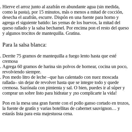
Hierve el arroz junto al azafrán en abundante agua (sin medida,
como la pasta), por 15 minutos, más o menos a mitad de cocción,
desecha el azafrán, escurre. Dispón en una fuente para horno y
agrega el siguiente batido: las yemas de los huevos, la mitad del
queso rallado y la salsa bechamel. Por encima pon el resto del queso
y algunos trocitos de mantequilla. Gratina.​​​​‌ ‍ ​‍​‍‌‍ ‌ ​‍‌‍‍‌‌‍‌ ‌‍‍‌‌‍ ‍​‍​‍​ ‍‍​‍​‍‌ ​ ‌‍​‌‌‍ ‍‌‍‍‌‌ ‌​‌ ‍‌​‍ ‍‌‍‍‌‌‍ ​‍​‍​‍ ​​‍​‍‌‍‍​‌ ​‍‌‍‌‌‌‍‌‍​‍​‍​ ‍‍​‍​‍‌‍‍​‌ ‌​‌ ‌​‌ ​​‌ ​ ​ ‍‍​‍ ​‍ ‌ ‌​‌ ‌‌‌‍​ ‌‍​‌‌ ​​‌‍‌‌‌‍ ​​‍ ‍‌ ​ ‌‍​‌‌‍ ‍‌‍‍‌‌ ‌​‌ ‍‌​‍ ‍‌ ​ ‌ ‌​‌ ‌‌‌‍‌​‌‍‍‌‌‍ ​‍ ‌‍‍‌‌‍ ‍‌ ‌​‌‍‌‌‌‍ ‍‌ ‌​​‍ ‌‍‌‌‌‍‌​‌‍‍‌‌ ‌​​‍ ‌‍ ‌‌‍ ‌‍‌​‌‍‌‌​ ‌‌ ​​‌ ​‍‌‍‌‌‌ ​ ‌‍‌‌‌‍ ‍‌ ‌​‌‍​‌‌ ‌​‌‍‍‌‌‍ ‌‍ ‍​ ‍ ‌‍‍‌‌‍‌​​ ‌‌ ​‍‌‍‌‌‌‍​ ‌‍‍‌‌ ​​‌‍‌‌​‍ ‌​ ‌ ​ ‌ ​ ‌‍​ ‍​​ ‍ ‌ ‌​‌ ‍‌‌ ​​‌‍‌‌​ ‌‌ ​‍‌‍‌‌‌‍​ ‌‍‍‌‌ ​​‌‍‌‌​ ‍ ‌ ​​‌‍​‌‌ ‌​‌‍‍​​ ‌‌‍‍‌‌‍ ‍‌ ​ ‌ ‌​‌ ​‍‌ ‌‌‌‍​ ‌ ‌​‌‍‍‌‌‍ ‌‍ ‍‌ ​ ​‍‌‌​ ‌‌‌​​‍‌‌ ‌‍‍ ‌‍‌‌‌ ‍‌​‍‌‌​ ​ ‌​‌​​‍‌‌​ ​ ‌​‌​​‍‌‌​ ​‍​ ​‍‌‍​ ​ ‍​​ ​​​ ‍‌​ ‌‌​ ‌​​ ‍​​ ​ ‌‍​ ​ ​ ‌‍‌​​ ‌​​‍‌‌​ ​‍​ ​‍​‍‌‌​ ‌‌‌​‌​​‍ ‍‌‍​ ‌‍‍​‌‍‍‌‌‍ ​‌‍‌​‌ ​‍‌‍‌‌‌‍ ‍​‍‌‌​ ‌‌‌​​‍‌‌ ‌‍‍ ‌‍‌‌‌ ‍‌​‍‌‌​ ​ ‌​‌​​‍‌‌​ ​ ‌​‌​​‍‌‌​ ​‍​ ​‍​ ​‌‌‍‌‌​ ‌ ‌‍‌​​ ​‍‌‍‌‌‌‍​‍‌‍‌‍​ ‍‌​ ​‌​ ​‍​ ‌‌​‍‌‌​ ​‍​ ​‍​‍‌‌​ ‌‌‌​‌​​‍ ‍‌ ‌​‌‍‌‌‌ ‍​‌ ‌​​ ‌‍​‍‌‍​‌‌ ​ ‌‍‌‌‌‌‌‌‌ ​‍‌‍ ​​ ‌‌‍‍​‌ ‌​‌ ‌​‌ ​​‌ ​ ​‍‌‌​ ​ ‌​​‌​‍‌‌​ ​‍‌​‌‍​‍‌‌​ ​‍‌​‌‍‌ ‌​‌ ‌‌‌‍​ ‌‍​‌‌ ​​‌‍‌‌‌‍ ​​‍ ‍‌ ​ ‌‍​‌‌‍ ‍‌‍‍‌‌ ‌​‌ ‍‌​‍ ‍‌ ​ ‌ ‌​‌ ‌‌‌‍‌​‌‍‍‌‌‍ ​‍‌‍‌‍‍‌‌‍‌​​ ‌‌ ​‍‌‍‌‌‌‍​ ‌‍‍‌‌ ​​‌‍‌‌​‍ ‌​ ‌ ​ ‌ ​ ‌‍​ ‍​​‍‌‍‌ ‌​‌ ‍‌‌ ​​‌‍‌‌​ ‌‌ ​‍‌‍‌‌‌‍​ ‌‍‍‌‌ ​​‌‍‌‌​‍‌‍‌ ​​‌‍​‌‌ ‌​‌‍‍​​ ‌‌‍‍‌‌‍ ‍‌ ​ ‌ ‌​‌ ​‍‌ ‌‌‌‍​ ‌ ‌​‌‍‍‌‌‍ ‌‍ ‍‌ ​ ​‍‌‌​ ‌‌‌​​‍‌‌ ‌‍‍ ‌‍‌‌‌ ‍‌​‍‌‌​ ​ ‌​‌​​‍‌‌​ ​ ‌​‌​​‍‌‌​ ​‍​ ​‍‌‍​ ​ ‍​​ ​​​ ‍‌​ ‌‌​ ‌​​ ‍​​ ​ ‌‍​ ​ ​ ‌‍‌​​ ‌​​‍‌‌​ ​‍​ ​‍​‍‌‌​ ‌‌‌​‌​​‍ ‍‌‍​ ‌‍‍​‌‍‍‌‌‍ ​‌‍‌​‌ ​‍‌‍‌‌‌‍ ‍​‍‌‌​ ‌‌‌​​‍‌‌ ‌‍‍ ‌‍‌‌‌ ‍‌​‍‌‌​ ​ ‌​‌​​‍‌‌​ ​ ‌​‌​​‍‌‌​ ​‍​ ​‍​ ​‌‌‍‌‌​ ‌ ‌‍‌​​ ​‍‌‍‌‌‌‍​‍‌‍‌‍​ ‍‌​ ​‌​ ​‍​ ‌‌​‍‌‌​ ​‍​ ​‍​‍‌‌​ ‌‌‌​‌​​‍ ‍‌ ‌​‌‍‌‌‌ ‍​‌ ‌​​‍‌‍‌ ​​‌‍‌‌‌ ​‍‌ ​ ‌ ​​‌‍‌‌‌‍​ ‌ ‌​‌‍‍‌‌ ‌‍‌‍‌‌​ ‌‌ ​​‌ ‌‌‌‍​‍‌‍ ​‌‍‍‌‌ ​ ‌‍‍​‌‍‌‌‌‍‌​​‍​‍‌ ‌
Para la salsa blanca:​​​​‌ ‍ ​‍​‍‌‍ ‌ ​‍‌‍‍‌‌‍‌ ‌‍‍‌‌‍ ‍​‍​‍​ ‍‍​‍​‍‌ ​ ‌‍​‌‌‍ ‍‌‍‍‌‌ ‌​‌ ‍‌​‍ ‍‌‍‍‌‌‍ ​‍​‍​‍ ​​‍​‍‌‍‍​‌ ​‍‌‍‌‌‌‍‌‍​‍​‍​ ‍‍​‍​‍‌‍‍​‌ ‌​‌ ‌​‌ ​​‌ ​ ​ ‍‍​‍ ​‍ ‌ ‌​‌ ‌‌‌‍​ ‌‍​‌‌ ​​‌‍‌‌‌‍ ​​‍ ‍‌ ​ ‌‍​‌‌‍ ‍‌‍‍‌‌ ‌​‌ ‍‌​‍ ‍‌ ​ ‌ ‌​‌ ‌‌‌‍‌​‌‍‍‌‌‍ ​‍ ‌‍‍‌‌‍ ‍‌ ‌​‌‍‌‌‌‍ ‍‌ ‌​​‍ ‌‍‌‌‌‍‌​‌‍‍‌‌ ‌​​‍ ‌‍ ‌‌‍ ‌‍‌​‌‍‌‌​ ‌‌ ​​‌ ​‍‌‍‌‌‌ ​ ‌‍‌‌‌‍ ‍‌ ‌​‌‍​‌‌ ‌​‌‍‍‌‌‍ ‌‍ ‍​ ‍ ‌‍‍‌‌‍‌​​ ‌‌ ​‍‌‍‌‌‌‍​ ‌‍‍‌‌ ​​‌‍‌‌​‍ ‌​ ‌ ​ ‌ ​ ‌‍​ ‍​​ ‍ ‌ ‌​‌ ‍‌‌ ​​‌‍‌‌​ ‌‌ ​‍‌‍‌‌‌‍​ ‌‍‍‌‌ ​​‌‍‌‌​ ‍ ‌ ​​‌‍​‌‌ ‌​‌‍‍​​ ‌‌‍‍‌‌‍ ‍‌ ​ ‌ ‌​‌ ​‍‌ ‌‌‌‍​ ‌ ‌​‌‍‍‌‌‍ ‌‍ ‍‌ ​ ​‍‌‌​ ‌‌‌​​‍‌‌ ‌‍‍ ‌‍‌‌‌ ‍‌​‍‌‌​ ​ ‌​‌​​‍‌‌​ ​ ‌​‌​​‍‌‌​ ​‍​ ​‍‌‍​ ​ ‌‍​ ‌‌​ ​‍‌‍​ ‌‍‌‌‌‍​‌​ ‍​​ ‍​‌‍​‌​ ​‍‌‍​ ​‍‌‌​ ​‍​ ​‍​‍‌‌​ ‌‌‌​‌​​‍ ‍‌‍​ ‌‍‍​‌‍‍‌‌‍ ​‌‍‌​‌ ​‍‌‍‌‌‌‍ ‍​‍‌‌​ ‌‌‌​​‍‌‌ ‌‍‍ ‌‍‌‌‌ ‍‌​‍‌‌​ ​ ‌​‌​​‍‌‌​ ​ ‌​‌​​‍‌‌​ ​‍​ ​‍‌‍‌​​ ​ ​ ‌‍​ ‍​​ ‌‍‌‍‌‍‌‍​ ​ ‍‌‌‍‌‌​ ​‍‌‍​‍‌‍‌‌​‍‌‌​ ​‍​ ​‍​‍‌‌​ ‌‌‌​‌​​‍ ‍‌ ‌​‌‍‌‌‌ ‍​‌ ‌​​ ‌‍​‍‌‍​‌‌ ​ ‌‍‌‌‌‌‌‌‌ ​‍‌‍ ​​ ‌‌‍‍​‌ ‌​‌ ‌​‌ ​​‌ ​ ​‍‌‌​ ​ ‌​​‌​‍‌‌​ ​‍‌​‌‍​‍‌‌​ ​‍‌​‌‍‌ ‌​‌ ‌‌‌‍​ ‌‍​‌‌ ​​‌‍‌‌‌‍ ​​‍ ‍‌ ​ ‌‍​‌‌‍ ‍‌‍‍‌‌ ‌​‌ ‍‌​‍ ‍‌ ​ ‌ ‌​‌ ‌‌‌‍‌​‌‍‍‌‌‍ ​‍‌‍‌‍‍‌‌‍‌​​ ‌‌ ​‍‌‍‌‌‌‍​ ‌‍‍‌‌ ​​‌‍‌‌​‍ ‌​ ‌ ​ ‌ ​ ‌‍​ ‍​​‍‌‍‌ ‌​‌ ‍‌‌ ​​‌‍‌‌​ ‌‌ ​‍‌‍‌‌‌‍​ ‌‍‍‌‌ ​​‌‍‌‌​‍‌‍‌ ​​‌‍​‌‌ ‌​‌‍‍​​ ‌‌‍‍‌‌‍ ‍‌ ​ ‌ ‌​‌ ​‍‌ ‌‌‌‍​ ‌ ‌​‌‍‍‌‌‍ ‌‍ ‍‌ ​ ​‍‌‌​ ‌‌‌​​‍‌‌ ‌‍‍ ‌‍‌‌‌ ‍‌​‍‌‌​ ​ ‌​‌​​‍‌‌​ ​ ‌​‌​​‍‌‌​ ​‍​ ​‍‌‍​ ​ ‌‍​ ‌‌​ ​‍‌‍​ ‌‍‌‌‌‍​‌​ ‍​​ ‍​‌‍​‌​ ​‍‌‍​ ​‍‌‌​ ​‍​ ​‍​‍‌‌​ ‌‌‌​‌​​‍ ‍‌‍​ ‌‍‍​‌‍‍‌‌‍ ​‌‍‌​‌ ​‍‌‍‌‌‌‍ ‍​‍‌‌​ ‌‌‌​​‍‌‌ ‌‍‍ ‌‍‌‌‌ ‍‌​‍‌‌​ ​ ‌​‌​​‍‌‌​ ​ ‌​‌​​‍‌‌​ ​‍​ ​‍‌‍‌​​ ​ ​ ‌‍​ ‍​​ ‌‍‌‍‌‍‌‍​ ​ ‍‌‌‍‌‌​ ​‍‌‍​‍‌‍‌‌​‍‌‌​ ​‍​ ​‍​‍‌‌​ ‌‌‌​‌​​‍ ‍‌ ‌​‌‍‌‌‌ ‍​‌ ‌​​‍‌‍‌ ​​‌‍‌‌‌ ​‍‌ ​ ‌ ​​‌‍‌‌‌‍​ ‌ ‌​‌‍‍‌‌ ‌‍‌‍‌‌​ ‌‌ ​​‌ ‌‌‌‍​‍‌‍ ​‌‍‍‌‌ ​ ‌‍‍​‌‍‌‌‌‍‌​​‍​‍‌ ‌
Derrite 75 gramos de mantequilla a fuego lento hasta que esté
cremosa​​​​‌ ‍ ​‍​‍‌‍ ‌ ​‍‌‍‍‌‌‍‌ ‌‍‍‌‌‍ ‍​‍​‍​ ‍‍​‍​‍‌ ​ ‌‍​‌‌‍ ‍‌‍‍‌‌ ‌​‌ ‍‌​‍ ‍‌‍‍‌‌‍ ​‍​‍​‍ ​​‍​‍‌‍‍​‌ ​‍‌‍‌‌‌‍‌‍​‍​‍​ ‍‍​‍​‍‌‍‍​‌ ‌​‌ ‌​‌ ​​‌ ​ ​ ‍‍​‍ ​‍ ‌ ‌​‌ ‌‌‌‍​ ‌‍​‌‌ ​​‌‍‌‌‌‍ ​​‍ ‍‌ ​ ‌‍​‌‌‍ ‍‌‍‍‌‌ ‌​‌ ‍‌​‍ ‍‌ ​ ‌ ‌​‌ ‌‌‌‍‌​‌‍‍‌‌‍ ​‍ ‌‍‍‌‌‍ ‍‌ ‌​‌‍‌‌‌‍ ‍‌ ‌​​‍ ‌‍‌‌‌‍‌​‌‍‍‌‌ ‌​​‍ ‌‍ ‌‌‍ ‌‍‌​‌‍‌‌​ ‌‌ ​​‌ ​‍‌‍‌‌‌ ​ ‌‍‌‌‌‍ ‍‌ ‌​‌‍​‌‌ ‌​‌‍‍‌‌‍ ‌‍ ‍​ ‍ ‌‍‍‌‌‍‌​​ ‌‌ ​‍‌‍‌‌‌‍​ ‌‍‍‌‌ ​​‌‍‌‌​‍ ‌​ ‌ ​ ‌ ​ ‌‍​ ‍​​ ‍ ‌ ‌​‌ ‍‌‌ ​​‌‍‌‌​ ‌‌ ​‍‌‍‌‌‌‍​ ‌‍‍‌‌ ​​‌‍‌‌​ ‍ ‌ ​​‌‍​‌‌ ‌​‌‍‍​​ ‌‌‍‍‌‌‍ ‍‌ ​ ‌ ‌​‌ ​‍‌ ‌‌‌‍​ ‌ ‌​‌‍‍‌‌‍ ‌‍ ‍‌ ​ ​‍‌‌​ ‌‌‌​​‍‌‌ ‌‍‍ ‌‍‌‌‌ ‍‌​‍‌‌​ ​ ‌​‌​​‍‌‌​ ​ ‌​‌​​‍‌‌​ ​‍​ ​‍​ ‌‍​ ‌ ‌‍​‌​ ‍‌‌‍​ ​ ​‍‌‍‌‍​ ‌​‌‍​ ‌‍‌‌​ ‌‌‌‍‌​​‍‌‌​ ​‍​ ​‍​‍‌‌​ ‌‌‌​‌​​‍ ‍‌‍​ ‌‍‍​‌‍‍‌‌‍ ​‌‍‌​‌ ​‍‌‍‌‌‌‍ ‍​‍‌‌​ ‌‌‌​​‍‌‌ ‌‍‍ ‌‍‌‌‌ ‍‌​‍‌‌​ ​ ‌​‌​​‍‌‌​ ​ ‌​‌​​‍‌‌​ ​‍​ ​‍‌‍‌‍‌‍‌‍​ ‌‌​ ‌‌‌‍‌‌​ ‍​‌‍​‍‌‍​ ​ ‌‍‌‍​‌‌‍​ ​ ​​​‍‌‌​ ​‍​ ​‍​‍‌‌​ ‌‌‌​‌​​‍ ‍‌ ‌​‌‍‌‌‌ ‍​‌ ‌​​ ‌‍​‍‌‍​‌‌ ​ ‌‍‌‌‌‌‌‌‌ ​‍‌‍ ​​ ‌‌‍‍​‌ ‌​‌ ‌​‌ ​​‌ ​ ​‍‌‌​ ​ ‌​​‌​‍‌‌​ ​‍‌​‌‍​‍‌‌​ ​‍‌​‌‍‌ ‌​‌ ‌‌‌‍​ ‌‍​‌‌ ​​‌‍‌‌‌‍ ​​‍ ‍‌ ​ ‌‍​‌‌‍ ‍‌‍‍‌‌ ‌​‌ ‍‌​‍ ‍‌ ​ ‌ ‌​‌ ‌‌‌‍‌​‌‍‍‌‌‍ ​‍‌‍‌‍‍‌‌‍‌​​ ‌‌ ​‍‌‍‌‌‌‍​ ‌‍‍‌‌ ​​‌‍‌‌​‍ ‌​ ‌ ​ ‌ ​ ‌‍​ ‍​​‍‌‍‌ ‌​‌ ‍‌‌ ​​‌‍‌‌​ ‌‌ ​‍‌‍‌‌‌‍​ ‌‍‍‌‌ ​​‌‍‌‌​‍‌‍‌ ​​‌‍​‌‌ ‌​‌‍‍​​ ‌‌‍‍‌‌‍ ‍‌ ​ ‌ ‌​‌ ​‍‌ ‌‌‌‍​ ‌ ‌​‌‍‍‌‌‍ ‌‍ ‍‌ ​ ​‍‌‌​ ‌‌‌​​‍‌‌ ‌‍‍ ‌‍‌‌‌ ‍‌​‍‌‌​ ​ ‌​‌​​‍‌‌​ ​ ‌​‌​​‍‌‌​ ​‍​ ​‍​ ‌‍​ ‌ ‌‍​‌​ ‍‌‌‍​ ​ ​‍‌‍‌‍​ ‌​‌‍​ ‌‍‌‌​ ‌‌‌‍‌​​‍‌‌​ ​‍​ ​‍​‍‌‌​ ‌‌‌​‌​​‍ ‍‌‍​ ‌‍‍​‌‍‍‌‌‍ ​‌‍‌​‌ ​‍‌‍‌‌‌‍ ‍​‍‌‌​ ‌‌‌​​‍‌‌ ‌‍‍ ‌‍‌‌‌ ‍‌​‍‌‌​ ​ ‌​‌​​‍‌‌​ ​ ‌​‌​​‍‌‌​ ​‍​ ​‍‌‍‌‍‌‍‌‍​ ‌‌​ ‌‌‌‍‌‌​ ‍​‌‍​‍‌‍​ ​ ‌‍‌‍​‌‌‍​ ​ ​​​‍‌‌​ ​‍​ ​‍​‍‌‌​ ‌‌‌​‌​​‍ ‍‌ ‌​‌‍‌‌‌ ‍​‌ ‌​​‍‌‍‌ ​​‌‍‌‌‌ ​‍‌ ​ ‌ ​​‌‍‌‌‌‍​ ‌ ‌​‌‍‍‌‌ ‌‍‌‍‌‌​ ‌‌ ​​‌ ‌‌‌‍​‍‌‍ ​‌‍‍‌‌ ​ ‌‍‍​‌‍‌‌‌‍‌​​‍​‍‌ ‌
Agrega 60 gramos de harina sin polvos de hornear, cocina un poco,
revolviendo siempre.​​​​‌ ‍ ​‍​‍‌‍ ‌ ​‍‌‍‍‌‌‍‌ ‌‍‍‌‌‍ ‍​‍​‍​ ‍‍​‍​‍‌ ​ ‌‍​‌‌‍ ‍‌‍‍‌‌ ‌​‌ ‍‌​‍ ‍‌‍‍‌‌‍ ​‍​‍​‍ ​​‍​‍‌‍‍​‌ ​‍‌‍‌‌‌‍‌‍​‍​‍​ ‍‍​‍​‍‌‍‍​‌ ‌​‌ ‌​‌ ​​‌ ​ ​ ‍‍​‍ ​‍ ‌ ‌​‌ ‌‌‌‍​ ‌‍​‌‌ ​​‌‍‌‌‌‍ ​​‍ ‍‌ ​ ‌‍​‌‌‍ ‍‌‍‍‌‌ ‌​‌ ‍‌​‍ ‍‌ ​ ‌ ‌​‌ ‌‌‌‍‌​‌‍‍‌‌‍ ​‍ ‌‍‍‌‌‍ ‍‌ ‌​‌‍‌‌‌‍ ‍‌ ‌​​‍ ‌‍‌‌‌‍‌​‌‍‍‌‌ ‌​​‍ ‌‍ ‌‌‍ ‌‍‌​‌‍‌‌​ ‌‌ ​​‌ ​‍‌‍‌‌‌ ​ ‌‍‌‌‌‍ ‍‌ ‌​‌‍​‌‌ ‌​‌‍‍‌‌‍ ‌‍ ‍​ ‍ ‌‍‍‌‌‍‌​​ ‌‌ ​‍‌‍‌‌‌‍​ ‌‍‍‌‌ ​​‌‍‌‌​‍ ‌​ ‌ ​ ‌ ​ ‌‍​ ‍​​ ‍ ‌ ‌​‌ ‍‌‌ ​​‌‍‌‌​ ‌‌ ​‍‌‍‌‌‌‍​ ‌‍‍‌‌ ​​‌‍‌‌​ ‍ ‌ ​​‌‍​‌‌ ‌​‌‍‍​​ ‌‌‍‍‌‌‍ ‍‌ ​ ‌ ‌​‌ ​‍‌ ‌‌‌‍​ ‌ ‌​‌‍‍‌‌‍ ‌‍ ‍‌ ​ ​‍‌‌​ ‌‌‌​​‍‌‌ ‌‍‍ ‌‍‌‌‌ ‍‌​‍‌‌​ ​ ‌​‌​​‍‌‌​ ​ ‌​‌​​‍‌‌​ ​‍​ ​‍‌‍‌​​ ​ ​ ​‌‌‍‌‍‌‍‌‍‌‍​‌‌‍‌‍​ ​‌‌‍​ ​ ‍‌​ ‌​‌‍‌‌​‍‌‌​ ​‍​ ​‍​‍‌‌​ ‌‌‌​‌​​‍ ‍‌‍​ ‌‍‍​‌‍‍‌‌‍ ​‌‍‌​‌ ​‍‌‍‌‌‌‍ ‍​‍‌‌​ ‌‌‌​​‍‌‌ ‌‍‍ ‌‍‌‌‌ ‍‌​‍‌‌​ ​ ‌​‌​​‍‌‌​ ​ ‌​‌​​‍‌‌​ ​‍​ ​‍​ ‌‌‌‍​ ​ ‌​‌‍‌‍​ ‌‍​ ​‍​ ‍​‌‍‌‌​ ​​​ ‍‌​ ‍​​ ​‌​‍‌‌​ ​‍​ ​‍​‍‌‌​ ‌‌‌​‌​​‍ ‍‌ ‌​‌‍‌‌‌ ‍​‌ ‌​​ ‌‍​‍‌‍​‌‌ ​ ‌‍‌‌‌‌‌‌‌ ​‍‌‍ ​​ ‌‌‍‍​‌ ‌​‌ ‌​‌ ​​‌ ​ ​‍‌‌​ ​ ‌​​‌​‍‌‌​ ​‍‌​‌‍​‍‌‌​ ​‍‌​‌‍‌ ‌​‌ ‌‌‌‍​ ‌‍​‌‌ ​​‌‍‌‌‌‍ ​​‍ ‍‌ ​ ‌‍​‌‌‍ ‍‌‍‍‌‌ ‌​‌ ‍‌​‍ ‍‌ ​ ‌ ‌​‌ ‌‌‌‍‌​‌‍‍‌‌‍ ​‍‌‍‌‍‍‌‌‍‌​​ ‌‌ ​‍‌‍‌‌‌‍​ ‌‍‍‌‌ ​​‌‍‌‌​‍ ‌​ ‌ ​ ‌ ​ ‌‍​ ‍​​‍‌‍‌ ‌​‌ ‍‌‌ ​​‌‍‌‌​ ‌‌ ​‍‌‍‌‌‌‍​ ‌‍‍‌‌ ​​‌‍‌‌​‍‌‍‌ ​​‌‍​‌‌ ‌​‌‍‍​​ ‌‌‍‍‌‌‍ ‍‌ ​ ‌ ‌​‌ ​‍‌ ‌‌‌‍​ ‌ ‌​‌‍‍‌‌‍ ‌‍ ‍‌ ​ ​‍‌‌​ ‌‌‌​​‍‌‌ ‌‍‍ ‌‍‌‌‌ ‍‌​‍‌‌​ ​ ‌​‌​​‍‌‌​ ​ ‌​‌​​‍‌‌​ ​‍​ ​‍‌‍‌​​ ​ ​ ​‌‌‍‌‍‌‍‌‍‌‍​‌‌‍‌‍​ ​‌‌‍​ ​ ‍‌​ ‌​‌‍‌‌​‍‌‌​ ​‍​ ​‍​‍‌‌​ ‌‌‌​‌​​‍ ‍‌‍​ ‌‍‍​‌‍‍‌‌‍ ​‌‍‌​‌ ​‍‌‍‌‌‌‍ ‍​‍‌‌​ ‌‌‌​​‍‌‌ ‌‍‍ ‌‍‌‌‌ ‍‌​‍‌‌​ ​ ‌​‌​​‍‌‌​ ​ ‌​‌​​‍‌‌​ ​‍​ ​‍​ ‌‌‌‍​ ​ ‌​‌‍‌‍​ ‌‍​ ​‍​ ‍​‌‍‌‌​ ​​​ ‍‌​ ‍​​ ​‌​‍‌‌​ ​‍​ ​‍​‍‌‌​ ‌‌‌​‌​​‍ ‍‌ ‌​‌‍‌‌‌ ‍​‌ ‌​​‍‌‍‌ ​​‌‍‌‌‌ ​‍‌ ​ ‌ ​​‌‍‌‌‌‍​ ‌ ‌​‌‍‍‌‌ ‌‍‌‍‌‌​ ‌‌ ​​‌ ‌‌‌‍​‍‌‍ ​‌‍‍‌‌ ​ ‌‍‍​‌‍‌‌‌‍‌​​‍​‍‌ ‌
Pon medo litro de leche –que has calentado con nuez moscada
rallada– sin dejar de revolver hasta que se integre todo y quede
cremosa. Sazónala con pimienta y sal. O bien, puedes ir al súper y
comprar un sobre listo para hidratar y ¡no complicarte la vida!​​​​‌ ‍ ​‍​‍‌‍ ‌ ​‍‌‍‍‌‌‍‌ ‌‍‍‌‌‍ ‍​‍​‍​ ‍‍​‍​‍‌ ​ ‌‍​‌‌‍ ‍‌‍‍‌‌ ‌​‌ ‍‌​‍ ‍‌‍‍‌‌‍ ​‍​‍​‍ ​​‍​‍‌‍‍​‌ ​‍‌‍‌‌‌‍‌‍​‍​‍​ ‍‍​‍​‍‌‍‍​‌ ‌​‌ ‌​‌ ​​‌ ​ ​ ‍‍​‍ ​‍ ‌ ‌​‌ ‌‌‌‍​ ‌‍​‌‌ ​​‌‍‌‌‌‍ ​​‍ ‍‌ ​ ‌‍​‌‌‍ ‍‌‍‍‌‌ ‌​‌ ‍‌​‍ ‍‌ ​ ‌ ‌​‌ ‌‌‌‍‌​‌‍‍‌‌‍ ​‍ ‌‍‍‌‌‍ ‍‌ ‌​‌‍‌‌‌‍ ‍‌ ‌​​‍ ‌‍‌‌‌‍‌​‌‍‍‌‌ ‌​​‍ ‌‍ ‌‌‍ ‌‍‌​‌‍‌‌​ ‌‌ ​​‌ ​‍‌‍‌‌‌ ​ ‌‍‌‌‌‍ ‍‌ ‌​‌‍​‌‌ ‌​‌‍‍‌‌‍ ‌‍ ‍​ ‍ ‌‍‍‌‌‍‌​​ ‌‌ ​‍‌‍‌‌‌‍​ ‌‍‍‌‌ ​​‌‍‌‌​‍ ‌​ ‌ ​ ‌ ​ ‌‍​ ‍​​ ‍ ‌ ‌​‌ ‍‌‌ ​​‌‍‌‌​ ‌‌ ​‍‌‍‌‌‌‍​ ‌‍‍‌‌ ​​‌‍‌‌​ ‍ ‌ ​​‌‍​‌‌ ‌​‌‍‍​​ ‌‌‍‍‌‌‍ ‍‌ ​ ‌ ‌​‌ ​‍‌ ‌‌‌‍​ ‌ ‌​‌‍‍‌‌‍ ‌‍ ‍‌ ​ ​‍‌‌​ ‌‌‌​​‍‌‌ ‌‍‍ ‌‍‌‌‌ ‍‌​‍‌‌​ ​ ‌​‌​​‍‌‌​ ​ ‌​‌​​‍‌‌​ ​‍​ ​‍‌‍​‍​ ​‌​ ‌‌​ ‌‌‌‍​‍​ ​​​ ​ ‌‍‌​‌‍​‍​ ​​‌‍‌‍​ ‍‌​‍‌‌​ ​‍​ ​‍​‍‌‌​ ‌‌‌​‌​​‍ ‍‌‍​ ‌‍‍​‌‍‍‌‌‍ ​‌‍‌​‌ ​‍‌‍‌‌‌‍ ‍​‍‌‌​ ‌‌‌​​‍‌‌ ‌‍‍ ‌‍‌‌‌ ‍‌​‍‌‌​ ​ ‌​‌​​‍‌‌​ ​ ‌​‌​​‍‌‌​ ​‍​ ​‍‌‍​‌​ ​‌​ ‍‌​ ‍​‌‍‌‍​ ​‌‌‍‌​​ ​‌‌‍‌‍​ ‍‌​ ​​​ ‍‌​‍‌‌​ ​‍​ ​‍​‍‌‌​ ‌‌‌​‌​​‍ ‍‌ ‌​‌‍‌‌‌ ‍​‌ ‌​​ ‌‍​‍‌‍​‌‌ ​ ‌‍‌‌‌‌‌‌‌ ​‍‌‍ ​​ ‌‌‍‍​‌ ‌​‌ ‌​‌ ​​‌ ​ ​‍‌‌​ ​ ‌​​‌​‍‌‌​ ​‍‌​‌‍​‍‌‌​ ​‍‌​‌‍‌ ‌​‌ ‌‌‌‍​ ‌‍​‌‌ ​​‌‍‌‌‌‍ ​​‍ ‍‌ ​ ‌‍​‌‌‍ ‍‌‍‍‌‌ ‌​‌ ‍‌​‍ ‍‌ ​ ‌ ‌​‌ ‌‌‌‍‌​‌‍‍‌‌‍ ​‍‌‍‌‍‍‌‌‍‌​​ ‌‌ ​‍‌‍‌‌‌‍​ ‌‍‍‌‌ ​​‌‍‌‌​‍ ‌​ ‌ ​ ‌ ​ ‌‍​ ‍​​‍‌‍‌ ‌​‌ ‍‌‌ ​​‌‍‌‌​ ‌‌ ​‍‌‍‌‌‌‍​ ‌‍‍‌‌ ​​‌‍‌‌​‍‌‍‌ ​​‌‍​‌‌ ‌​‌‍‍​​ ‌‌‍‍‌‌‍ ‍‌ ​ ‌ ‌​‌ ​‍‌ ‌‌‌‍​ ‌ ‌​‌‍‍‌‌‍ ‌‍ ‍‌ ​ ​‍‌‌​ ‌‌‌​​‍‌‌ ‌‍‍ ‌‍‌‌‌ ‍‌​‍‌‌​ ​ ‌​‌​​‍‌‌​ ​ ‌​‌​​‍‌‌​ ​‍​ ​‍‌‍​‍​ ​‌​ ‌‌​ ‌‌‌‍​‍​ ​​​ ​ ‌‍‌​‌‍​‍​ ​​‌‍‌‍​ ‍‌​‍‌‌​ ​‍​ ​‍​‍‌‌​ ‌‌‌​‌​​‍ ‍‌‍​ ‌‍‍​‌‍‍‌‌‍ ​‌‍‌​‌ ​‍‌‍‌‌‌‍ ‍​‍‌‌​ ‌‌‌​​‍‌‌ ‌‍‍ ‌‍‌‌‌ ‍‌​‍‌‌​ ​ ‌​‌​​‍‌‌​ ​ ‌​‌​​‍‌‌​ ​‍​ ​‍‌‍​‌​ ​‌​ ‍‌​ ‍​‌‍‌‍​ ​‌‌‍‌​​ ​‌‌‍‌‍​ ‍‌​ ​​​ ‍‌​‍‌‌​ ​‍​ ​‍​‍‌‌​ ‌‌‌​‌​​‍ ‍‌ ‌​‌‍‌‌‌ ‍​‌ ‌​​‍‌‍‌ ​​‌‍‌‌‌ ​‍‌ ​ ‌ ​​‌‍‌‌‌‍​ ‌ ‌​‌‍‍‌‌ ‌‍‌‍‌‌​ ‌‌ ​​‌ ‌‌‌‍​‍‌‍ ​‌‍‍‌‌ ​ ‌‍‍​‌‍‌‌‌‍‌​​‍​‍‌ ‌
Pon en la mesa una gran fuente con el pollo ganso cortado en trozos,
la fuente de gratín y varias botellitas de cabernet sauvignon… y
estarás lista para esta majestuosa cena.​​​​‌ ‍ ​‍​‍‌‍ ‌ ​‍‌‍‍‌‌‍‌ ‌‍‍‌‌‍ ‍​‍​‍​ ‍‍​‍​‍‌ ​ ‌‍​‌‌‍ ‍‌‍‍‌‌ ‌​‌ ‍‌​‍ ‍‌‍‍‌‌‍ ​‍​‍​‍ ​​‍​‍‌‍‍​‌ ​‍‌‍‌‌‌‍‌‍​‍​‍​ ‍‍​‍​‍‌‍‍​‌ ‌​‌ ‌​‌ ​​‌ ​ ​ ‍‍​‍ ​‍ ‌ ‌​‌ ‌‌‌‍​ ‌‍​‌‌ ​​‌‍‌‌‌‍ ​​‍ ‍‌ ​ ‌‍​‌‌‍ ‍‌‍‍‌‌ ‌​‌ ‍‌​‍ ‍‌ ​ ‌ ‌​‌ ‌‌‌‍‌​‌‍‍‌‌‍ ​‍ ‌‍‍‌‌‍ ‍‌ ‌​‌‍‌‌‌‍ ‍‌ ‌​​‍ ‌‍‌‌‌‍‌​‌‍‍‌‌ ‌​​‍ ‌‍ ‌‌‍ ‌‍‌​‌‍‌‌​ ‌‌ ​​‌ ​‍‌‍‌‌‌ ​ ‌‍‌‌‌‍ ‍‌ ‌​‌‍​‌‌ ‌​‌‍‍‌‌‍ ‌‍ ‍​ ‍ ‌‍‍‌‌‍‌​​ ‌‌ ​‍‌‍‌‌‌‍​ ‌‍‍‌‌ ​​‌‍‌‌​‍ ‌​ ‌ ​ ‌ ​ ‌‍​ ‍​​ ‍ ‌ ‌​‌ ‍‌‌ ​​‌‍‌‌​ ‌‌ ​‍‌‍‌‌‌‍​ ‌‍‍‌‌ ​​‌‍‌‌​ ‍ ‌ ​​‌‍​‌‌ ‌​‌‍‍​​ ‌‌‍‍‌‌‍ ‍‌ ​ ‌ ‌​‌ ​‍‌ ‌‌‌‍​ ‌ ‌​‌‍‍‌‌‍ ‌‍ ‍‌ ​ ​‍‌‌​ ‌‌‌​​‍‌‌ ‌‍‍ ‌‍‌‌‌ ‍‌​‍‌‌​ ​ ‌​‌​​‍‌‌​ ​ ‌​‌​​‍‌‌​ ​‍​ ​‍​ ​ ‌‍‌​​ ​‍‌‍​ ‌‍‌‍‌‍​‍‌‍​ ‌‍​ ​ ‍‌​ ‍‌​ ​‍‌‍‌​​‍‌‌​ ​‍​ ​‍​‍‌‌​ ‌‌‌​‌​​‍ ‍‌‍​ ‌‍‍​‌‍‍‌‌‍ ​‌‍‌​‌ ​‍‌‍‌‌‌‍ ‍​‍‌‌​ ‌‌‌​​‍‌‌ ‌‍‍ ‌‍‌‌‌ ‍‌​‍‌‌​ ​ ‌​‌​​‍‌‌​ ​ ‌​‌​​‍‌‌​ ​‍​ ​‍​ ​​​ ‌‍‌‍​‌‌‍​‍​ ‍‌​ ‌‍​ ‌ ​ ‌‍​ ‍​​ ​​​ ​‌​ ​ ​‍‌‌​ ​‍​ ​‍​‍‌‌​ ‌‌‌​‌​​‍ ‍‌ ‌​‌‍‌‌‌ ‍​‌ ‌​​ ‌‍​‍‌‍​‌‌ ​ ‌‍‌‌‌‌‌‌‌ ​‍‌‍ ​​ ‌‌‍‍​‌ ‌​‌ ‌​‌ ​​‌ ​ ​‍‌‌​ ​ ‌​​‌​‍‌‌​ ​‍‌​‌‍​‍‌‌​ ​‍‌​‌‍‌ ‌​‌ ‌‌‌‍​ ‌‍​‌‌ ​​‌‍‌‌‌‍ ​​‍ ‍‌ ​ ‌‍​‌‌‍ ‍‌‍‍‌‌ ‌​‌ ‍‌​‍ ‍‌ ​ ‌ ‌​‌ ‌‌‌‍‌​‌‍‍‌‌‍ ​‍‌‍‌‍‍‌‌‍‌​​ ‌‌ ​‍‌‍‌‌‌‍​ ‌‍‍‌‌ ​​‌‍‌‌​‍ ‌​ ‌ ​ ‌ ​ ‌‍​ ‍​​‍‌‍‌ ‌​‌ ‍‌‌ ​​‌‍‌‌​ ‌‌ ​‍‌‍‌‌‌‍​ ‌‍‍‌‌ ​​‌‍‌‌​‍‌‍‌ ​​‌‍​‌‌ ‌​‌‍‍​​ ‌‌‍‍‌‌‍ ‍‌ ​ ‌ ‌​‌ ​‍‌ ‌‌‌‍​ ‌ ‌​‌‍‍‌‌‍ ‌‍ ‍‌ ​ ​‍‌‌​ ‌‌‌​​‍‌‌ ‌‍‍ ‌‍‌‌‌ ‍‌​‍‌‌​ ​ ‌​‌​​‍‌‌​ ​ ‌​‌​​‍‌‌​ ​‍​ ​‍​ ​ ‌‍‌​​ ​‍‌‍​ ‌‍‌‍‌‍​‍‌‍​ ‌‍​ ​ ‍‌​ ‍‌​ ​‍‌‍‌​​‍‌‌​ ​‍​ ​‍​‍‌‌​ ‌‌‌​‌​​‍ ‍‌‍​ ‌‍‍​‌‍‍‌‌‍ ​‌‍‌​‌ ​‍‌‍‌‌‌‍ ‍​‍‌‌​ ‌‌‌​​‍‌‌ ‌‍‍ ‌‍‌‌‌ ‍‌​‍‌‌​ ​ ‌​‌​​‍‌‌​ ​ ‌​‌​​‍‌‌​ ​‍​ ​‍​ ​​​ ‌‍‌‍​‌‌‍​‍​ ‍‌​ ‌‍​ ‌ ​ ‌‍​ ‍​​ ​​​ ​‌​ ​ ​‍‌‌​ ​‍​ ​‍​‍‌‌​ ‌‌‌​‌​​‍ ‍‌ ‌​‌‍‌‌‌ ‍​‌ ‌​​‍‌‍‌ ​​‌‍‌‌‌ ​‍‌ ​ ‌ ​​‌‍‌‌‌‍​ ‌ ‌​‌‍‍‌‌ ‌‍‌‍‌‌​ ‌‌ ​​‌ ‌‌‌‍​‍‌‍ ​‌‍‍‌‌ ​ ‌‍‍​‌‍‌‌‌‍‌​​‍​‍‌ ‌