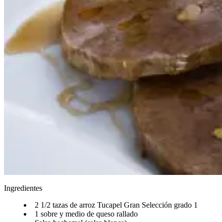
Ingredientes
2 1/2 tazas de arroz Tucapel Gran Selección grado 1​​​​‌ ‍ ​‍​‍‌‍ ‌ ​‍‌‍‍‌‌‍‌ ‌‍‍‌‌‍ ‍​‍​‍​ ‍‍​‍​‍‌ ​ ‌‍​‌‌‍ ‍‌‍‍‌‌ ‌​‌ ‍‌​‍ ‍‌‍‍‌‌‍ ​‍​‍​‍ ​​‍​‍‌‍‍​‌ ​‍‌‍‌‌‌‍‌‍​‍​‍​ ‍‍​‍​‍‌‍‍​‌ ‌​‌ ‌​‌ ​​‌ ​ ​ ‍‍​‍ ​‍ ‌ ‌​‌ ‌‌‌‍​ ‌‍​‌‌ ​​‌‍‌‌‌‍ ​​‍ ‍‌ ​ ‌‍​‌‌‍ ‍‌‍‍‌‌ ‌​‌ ‍‌​‍ ‍‌ ​ ‌ ‌​‌ ‌‌‌‍‌​‌‍‍‌‌‍ ​‍ ‌‍‍‌‌‍ ‍‌ ‌​‌‍‌‌‌‍ ‍‌ ‌​​‍ ‌‍‌‌‌‍‌​‌‍‍‌‌ ‌​​‍ ‌‍ ‌‌‍ ‌‍‌​‌‍‌‌​ ‌‌ ​​‌ ​‍‌‍‌‌‌ ​ ‌‍‌‌‌‍ ‍‌ ‌​‌‍​‌‌ ‌​‌‍‍‌‌‍ ‌‍ ‍​ ‍ ‌‍‍‌‌‍‌​​ ‌‌ ​‍‌‍‌‌‌‍​ ‌‍‍‌‌ ​​‌‍‌‌​‍ ‌​ ‌ ​ ‌ ​ ‌‍​ ‍​​ ‍ ‌ ‌​‌ ‍‌‌ ​​‌‍‌‌​ ‌‌ ​‍‌‍‌‌‌‍​ ‌‍‍‌‌ ​​‌‍‌‌​ ‍ ‌ ​​‌‍​‌‌ ‌​‌‍‍​​ ‌‌‍‍‌‌‍ ‍‌‍‌ ‌ ​‍‌‍‌‌‌‍‌​‌‍‍‌‌‍‌‌‌‍ ‍‌ ‌​‌ ​ ​‍‌‌​ ‌‌‌​​‍‌‌ ‌‍‍ ‌‍‌‌‌ ‍‌​‍‌‌​ ​ ‌​‌​​‍‌‌​ ​ ‌​‌​​‍‌‌​ ​‍​ ​‍‌‍‌‍‌‍​ ​ ​‍​ ‌​​ ‌ ‌‍​‌‌‍​ ​ ​​​ ​ ​ ‌​‌‍​‌‌‍‌‌​‍‌‌​ ​‍​ ​‍​‍‌‌​ ‌‌‌​‌​​‍ ‍‌‍​ ‌‍‍​‌‍‍‌‌‍ ​‌‍‌​‌ ​‍‌‍‌‌‌‍ ‍​‍‌‌​ ‌‌‌​​‍‌‌ ‌‍‍ ‌‍‌‌‌ ‍‌​‍‌‌​ ​ ‌​‌​​‍‌‌​ ​ ‌​‌​​‍‌‌​ ​‍​ ​‍‌‍​‌‌‍​ ​ ‍​​ ​​​ ​ ‌‍‌‌​ ​​‌‍​ ‌‍‌‌‌‍‌‌​ ‌ ​ ​‍​‍‌‌​ ​‍​ ​‍​‍‌‌​ ‌‌‌​‌​​‍ ‍‌ ‌​‌‍‌‌‌ ‍​‌ ‌​​ ‌‍​‍‌‍​‌‌ ​ ‌‍‌‌‌‌‌‌‌ ​‍‌‍ ​​ ‌‌‍‍​‌ ‌​‌ ‌​‌ ​​‌ ​ ​‍‌‌​ ​ ‌​​‌​‍‌‌​ ​‍‌​‌‍​‍‌‌​ ​‍‌​‌‍‌ ‌​‌ ‌‌‌‍​ ‌‍​‌‌ ​​‌‍‌‌‌‍ ​​‍ ‍‌ ​ ‌‍​‌‌‍ ‍‌‍‍‌‌ ‌​‌ ‍‌​‍ ‍‌ ​ ‌ ‌​‌ ‌‌‌‍‌​‌‍‍‌‌‍ ​‍‌‍‌‍‍‌‌‍‌​​ ‌‌ ​‍‌‍‌‌‌‍​ ‌‍‍‌‌ ​​‌‍‌‌​‍ ‌​ ‌ ​ ‌ ​ ‌‍​ ‍​​‍‌‍‌ ‌​‌ ‍‌‌ ​​‌‍‌‌​ ‌‌ ​‍‌‍‌‌‌‍​ ‌‍‍‌‌ ​​‌‍‌‌​‍‌‍‌ ​​‌‍​‌‌ ‌​‌‍‍​​ ‌‌‍‍‌‌‍ ‍‌‍‌ ‌ ​‍‌‍‌‌‌‍‌​‌‍‍‌‌‍‌‌‌‍ ‍‌ ‌​‌ ​ ​‍‌‌​ ‌‌‌​​‍‌‌ ‌‍‍ ‌‍‌‌‌ ‍‌​‍‌‌​ ​ ‌​‌​​‍‌‌​ ​ ‌​‌​​‍‌‌​ ​‍​ ​‍‌‍‌‍‌‍​ ​ ​‍​ ‌​​ ‌ ‌‍​‌‌‍​ ​ ​​​ ​ ​ ‌​‌‍​‌‌‍‌‌​‍‌‌​ ​‍​ ​‍​‍‌‌​ ‌‌‌​‌​​‍ ‍‌‍​ ‌‍‍​‌‍‍‌‌‍ ​‌‍‌​‌ ​‍‌‍‌‌‌‍ ‍​‍‌‌​ ‌‌‌​​‍‌‌ ‌‍‍ ‌‍‌‌‌ ‍‌​‍‌‌​ ​ ‌​‌​​‍‌‌​ ​ ‌​‌​​‍‌‌​ ​‍​ ​‍‌‍​‌‌‍​ ​ ‍​​ ​​​ ​ ‌‍‌‌​ ​​‌‍​ ‌‍‌‌‌‍‌‌​ ‌ ​ ​‍​‍‌‌​ ​‍​ ​‍​‍‌‌​ ‌‌‌​‌​​‍ ‍‌ ‌​‌‍‌‌‌ ‍​‌ ‌​​‍‌‍‌ ​​‌‍‌‌‌ ​‍‌ ​ ‌ ​​‌‍‌‌‌‍​ ‌ ‌​‌‍‍‌‌ ‌‍‌‍‌‌​ ‌‌ ​​‌ ‌‌‌‍​‍‌‍ ​‌‍‍‌‌ ​ ‌‍‍​‌‍‌‌‌‍‌​​‍​‍‌ ‌
1 sobre y medio de queso rallado​​​​‌ ‍ ​‍​‍‌‍ ‌ ​‍‌‍‍‌‌‍‌ ‌‍‍‌‌‍ ‍​‍​‍​ ‍‍​‍​‍‌ ​ ‌‍​‌‌‍ ‍‌‍‍‌‌ ‌​‌ ‍‌​‍ ‍‌‍‍‌‌‍ ​‍​‍​‍ ​​‍​‍‌‍‍​‌ ​‍‌‍‌‌‌‍‌‍​‍​‍​ ‍‍​‍​‍‌‍‍​‌ ‌​‌ ‌​‌ ​​‌ ​ ​ ‍‍​‍ ​‍ ‌ ‌​‌ ‌‌‌‍​ ‌‍​‌‌ ​​‌‍‌‌‌‍ ​​‍ ‍‌ ​ ‌‍​‌‌‍ ‍‌‍‍‌‌ ‌​‌ ‍‌​‍ ‍‌ ​ ‌ ‌​‌ ‌‌‌‍‌​‌‍‍‌‌‍ ​‍ ‌‍‍‌‌‍ ‍‌ ‌​‌‍‌‌‌‍ ‍‌ ‌​​‍ ‌‍‌‌‌‍‌​‌‍‍‌‌ ‌​​‍ ‌‍ ‌‌‍ ‌‍‌​‌‍‌‌​ ‌‌ ​​‌ ​‍‌‍‌‌‌ ​ ‌‍‌‌‌‍ ‍‌ ‌​‌‍​‌‌ ‌​‌‍‍‌‌‍ ‌‍ ‍​ ‍ ‌‍‍‌‌‍‌​​ ‌‌ ​‍‌‍‌‌‌‍​ ‌‍‍‌‌ ​​‌‍‌‌​‍ ‌​ ‌ ​ ‌ ​ ‌‍​ ‍​​ ‍ ‌ ‌​‌ ‍‌‌ ​​‌‍‌‌​ ‌‌ ​‍‌‍‌‌‌‍​ ‌‍‍‌‌ ​​‌‍‌‌​ ‍ ‌ ​​‌‍​‌‌ ‌​‌‍‍​​ ‌‌‍‍‌‌‍ ‍‌‍‌ ‌ ​‍‌‍‌‌‌‍‌​‌‍‍‌‌‍‌‌‌‍ ‍‌ ‌​‌ ​ ​‍‌‌​ ‌‌‌​​‍‌‌ ‌‍‍ ‌‍‌‌‌ ‍‌​‍‌‌​ ​ ‌​‌​​‍‌‌​ ​ ‌​‌​​‍‌‌​ ​‍​ ​‍​ ​‍​ ‌‌‌‍​‌​ ​ ​ ​‍​ ​‌​ ‍​​ ​‍​ ‌​​ ‌​​ ‍‌​ ​ ​‍‌‌​ ​‍​ ​‍​‍‌‌​ ‌‌‌​‌​​‍ ‍‌‍​ ‌‍‍​‌‍‍‌‌‍ ​‌‍‌​‌ ​‍‌‍‌‌‌‍ ‍​‍‌‌​ ‌‌‌​​‍‌‌ ‌‍‍ ‌‍‌‌‌ ‍‌​‍‌‌​ ​ ‌​‌​​‍‌‌​ ​ ‌​‌​​‍‌‌​ ​‍​ ​‍​ ‍‌​ ​‌‌‍‌‍​ ​ ​ ‍‌​ ‌‌​ ​ ‌‍‌‌​ ​ ​ ‌ ​ ​​​ ‌‍​‍‌‌​ ​‍​ ​‍​‍‌‌​ ‌‌‌​‌​​‍ ‍‌ ‌​‌‍‌‌‌ ‍​‌ ‌​​ ‌‍​‍‌‍​‌‌ ​ ‌‍‌‌‌‌‌‌‌ ​‍‌‍ ​​ ‌‌‍‍​‌ ‌​‌ ‌​‌ ​​‌ ​ ​‍‌‌​ ​ ‌​​‌​‍‌‌​ ​‍‌​‌‍​‍‌‌​ ​‍‌​‌‍‌ ‌​‌ ‌‌‌‍​ ‌‍​‌‌ ​​‌‍‌‌‌‍ ​​‍ ‍‌ ​ ‌‍​‌‌‍ ‍‌‍‍‌‌ ‌​‌ ‍‌​‍ ‍‌ ​ ‌ ‌​‌ ‌‌‌‍‌​‌‍‍‌‌‍ ​‍‌‍‌‍‍‌‌‍‌​​ ‌‌ ​‍‌‍‌‌‌‍​ ‌‍‍‌‌ ​​‌‍‌‌​‍ ‌​ ‌ ​ ‌ ​ ‌‍​ ‍​​‍‌‍‌ ‌​‌ ‍‌‌ ​​‌‍‌‌​ ‌‌ ​‍‌‍‌‌‌‍​ ‌‍‍‌‌ ​​‌‍‌‌​‍‌‍‌ ​​‌‍​‌‌ ‌​‌‍‍​​ ‌‌‍‍‌‌‍ ‍‌‍‌ ‌ ​‍‌‍‌‌‌‍‌​‌‍‍‌‌‍‌‌‌‍ ‍‌ ‌​‌ ​ ​‍‌‌​ ‌‌‌​​‍‌‌ ‌‍‍ ‌‍‌‌‌ ‍‌​‍‌‌​ ​ ‌​‌​​‍‌‌​ ​ ‌​‌​​‍‌‌​ ​‍​ ​‍​ ​‍​ ‌‌‌‍​‌​ ​ ​ ​‍​ ​‌​ ‍​​ ​‍​ ‌​​ ‌​​ ‍‌​ ​ ​‍‌‌​ ​‍​ ​‍​‍‌‌​ ‌‌‌​‌​​‍ ‍‌‍​ ‌‍‍​‌‍‍‌‌‍ ​‌‍‌​‌ ​‍‌‍‌‌‌‍ ‍​‍‌‌​ ‌‌‌​​‍‌‌ ‌‍‍ ‌‍‌‌‌ ‍‌​‍‌‌​ ​ ‌​‌​​‍‌‌​ ​ ‌​‌​​‍‌‌​ ​‍​ ​‍​ ‍‌​ ​‌‌‍‌‍​ ​ ​ ‍‌​ ‌‌​ ​ ‌‍‌‌​ ​ ​ ‌ ​ ​​​ ‌‍​‍‌‌​ ​‍​ ​‍​‍‌‌​ ‌‌‌​‌​​‍ ‍‌ ‌​‌‍‌‌‌ ‍​‌ ‌​​‍‌‍‌ ​​‌‍‌‌‌ ​‍‌ ​ ‌ ​​‌‍‌‌‌‍​ ‌ ‌​‌‍‍‌‌ ‌‍‌‍‌‌​ ‌‌ ​​‌ ‌‌‌‍​‍‌‍ ​‌‍‍‌‌ ​ ‌‍‍​‌‍‌‌‌‍‌​​‍​‍‌ ‌