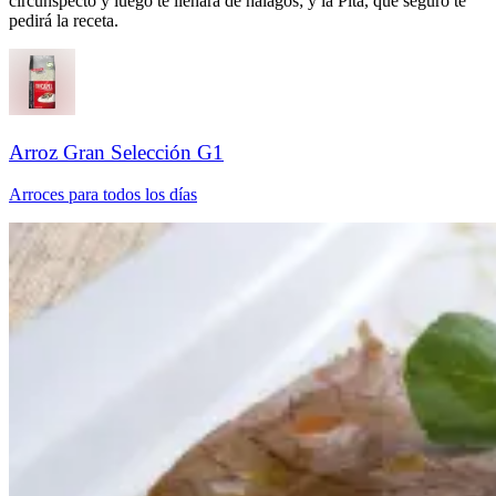
circunspecto y luego te llenará de halagos; y la Pita, que seguro te
pedirá la receta.​​​​‌ ‍ ​‍​‍‌‍ ‌ ​‍‌‍‍‌‌‍‌ ‌‍‍‌‌‍ ‍​‍​‍​ ‍‍​‍​‍‌ ​ ‌‍​‌‌‍ ‍‌‍‍‌‌ ‌​‌ ‍‌​‍ ‍‌‍‍‌‌‍ ​‍​‍​‍ ​​‍​‍‌‍‍​‌ ​‍‌‍‌‌‌‍‌‍​‍​‍​ ‍‍​‍​‍‌‍‍​‌ ‌​‌ ‌​‌ ​​‌ ​ ​ ‍‍​‍ ​‍ ‌ ‌​‌ ‌‌‌‍​ ‌‍​‌‌ ​​‌‍‌‌‌‍ ​​‍ ‍‌ ​ ‌‍​‌‌‍ ‍‌‍‍‌‌ ‌​‌ ‍‌​‍ ‍‌ ​ ‌ ‌​‌ ‌‌‌‍‌​‌‍‍‌‌‍ ​‍ ‌‍‍‌‌‍ ‍‌ ‌​‌‍‌‌‌‍ ‍‌ ‌​​‍ ‌‍‌‌‌‍‌​‌‍‍‌‌ ‌​​‍ ‌‍ ‌‌‍ ‌‍‌​‌‍‌‌​ ‌‌ ​​‌ ​‍‌‍‌‌‌ ​ ‌‍‌‌‌‍ ‍‌ ‌​‌‍​‌‌ ‌​‌‍‍‌‌‍ ‌‍ ‍​ ‍ ‌‍‍‌‌‍‌​​ ‌‌ ​‍‌‍‌‌‌‍​ ‌‍‍‌‌ ​​‌‍‌‌​‍ ‌​ ‌ ​ ‌ ​ ‌‍​ ‍​​ ‍ ‌ ‌​‌ ‍‌‌ ​​‌‍‌‌​ ‌‌ ​‍‌‍‌‌‌‍​ ‌‍‍‌‌ ​​‌‍‌‌​ ‍ ‌ ​​‌‍​‌‌ ‌​‌‍‍​​ ‌‌‍‌​‌‍‌‌‌ ​ ‌‍​ ‌ ​‍‌‍‍‌‌ ​​‌ ‌​‌‍‍‌‌‍ ‌‍ ‍​‍‌‌​ ‌‌‌​​‍‌‌ ‌‍‍ ‌‍‌‌‌ ‍‌​‍‌‌​ ​ ‌​‌​​‍‌‌​ ​ ‌​‌​​‍‌‌​ ​‍​ ​‍‌‍‌‍‌‍‌‍​ ‌‌​ ​‌​ ‌‌​ ​‌​ ​‌‌‍‌​​ ​​​ ‌‍‌‍​‌‌‍‌‍​‍‌‌​ ​‍​ ​‍​‍‌‌​ ‌‌‌​‌​​‍ ‍‌‍​ ‌‍‍​‌‍‍‌‌‍ ​‌‍‌​‌ ​‍‌‍‌‌‌‍ ‍​‍‌‌​ ‌‌‌​​‍‌‌ ‌‍‍ ‌‍‌‌‌ ‍‌​‍‌‌​ ​ ‌​‌​​‍‌‌​ ​ ‌​‌​​‍‌‌​ ​‍​ ​‍​ ​‌​ ​​​ ​​​ ​ ​ ‌ ​ ‍‌‌‍​‍​ ‌‌​ ‍​‌‍‌‌​ ‌​​ ‍​​‍‌‌​ ​‍​ ​‍​‍‌‌​ ‌‌‌​‌​​‍ ‍‌ ‌​‌‍‌‌‌ ‍​‌ ‌​​ ‌‍​‍‌‍​‌‌ ​ ‌‍‌‌‌‌‌‌‌ ​‍‌‍ ​​ ‌‌‍‍​‌ ‌​‌ ‌​‌ ​​‌ ​ ​‍‌‌​ ​ ‌​​‌​‍‌‌​ ​‍‌​‌‍​‍‌‌​ ​‍‌​‌‍‌ ‌​‌ ‌‌‌‍​ ‌‍​‌‌ ​​‌‍‌‌‌‍ ​​‍ ‍‌ ​ ‌‍​‌‌‍ ‍‌‍‍‌‌ ‌​‌ ‍‌​‍ ‍‌ ​ ‌ ‌​‌ ‌‌‌‍‌​‌‍‍‌‌‍ ​‍‌‍‌‍‍‌‌‍‌​​ ‌‌ ​‍‌‍‌‌‌‍​ ‌‍‍‌‌ ​​‌‍‌‌​‍ ‌​ ‌ ​ ‌ ​ ‌‍​ ‍​​‍‌‍‌ ‌​‌ ‍‌‌ ​​‌‍‌‌​ ‌‌ ​‍‌‍‌‌‌‍​ ‌‍‍‌‌ ​​‌‍‌‌​‍‌‍‌ ​​‌‍​‌‌ ‌​‌‍‍​​ ‌‌‍‌​‌‍‌‌‌ ​ ‌‍​ ‌ ​‍‌‍‍‌‌ ​​‌ ‌​‌‍‍‌‌‍ ‌‍ ‍​‍‌‌​ ‌‌‌​​‍‌‌ ‌‍‍ ‌‍‌‌‌ ‍‌​‍‌‌​ ​ ‌​‌​​‍‌‌​ ​ ‌​‌​​‍‌‌​ ​‍​ ​‍‌‍‌‍‌‍‌‍​ ‌‌​ ​‌​ ‌‌​ ​‌​ ​‌‌‍‌​​ ​​​ ‌‍‌‍​‌‌‍‌‍​‍‌‌​ ​‍​ ​‍​‍‌‌​ ‌‌‌​‌​​‍ ‍‌‍​ ‌‍‍​‌‍‍‌‌‍ ​‌‍‌​‌ ​‍‌‍‌‌‌‍ ‍​‍‌‌​ ‌‌‌​​‍‌‌ ‌‍‍ ‌‍‌‌‌ ‍‌​‍‌‌​ ​ ‌​‌​​‍‌‌​ ​ ‌​‌​​‍‌‌​ ​‍​ ​‍​ ​‌​ ​​​ ​​​ ​ ​ ‌ ​ ‍‌‌‍​‍​ ‌‌​ ‍​‌‍‌‌​ ‌​​ ‍​​‍‌‌​ ​‍​ ​‍​‍‌‌​ ‌‌‌​‌​​‍ ‍‌ ‌​‌‍‌‌‌ ‍​‌ ‌​​‍‌‍‌ ​​‌‍‌‌‌ ​‍‌ ​ ‌ ​​‌‍‌‌‌‍​ ‌ ‌​‌‍‍‌‌ ‌‍‌‍‌‌​ ‌‌ ​​‌ ‌‌‌‍​‍‌‍ ​‌‍‍‌‌ ​ ‌‍‍​‌‍‌‌‌‍‌​​‍​‍‌ ‌
Arroz Gran Selección G1​​​​‌ ‍ ​‍​‍‌‍ ‌ ​‍‌‍‍‌‌‍‌ ‌‍‍‌‌‍ ‍​‍​‍​ ‍‍​‍​‍‌ ​ ‌‍​‌‌‍ ‍‌‍‍‌‌ ‌​‌ ‍‌​‍ ‍‌‍‍‌‌‍ ​‍​‍​‍ ​​‍​‍‌‍‍​‌ ​‍‌‍‌‌‌‍‌‍​‍​‍​ ‍‍​‍​‍‌‍‍​‌ ‌​‌ ‌​‌ ​​‌ ​ ​ ‍‍​‍ ​‍ ‌ ‌​‌ ‌‌‌‍​ ‌‍​‌‌ ​​‌‍‌‌‌‍ ​​‍ ‍‌ ​ ‌‍​‌‌‍ ‍‌‍‍‌‌ ‌​‌ ‍‌​‍ ‍‌ ​ ‌ ‌​‌ ‌‌‌‍‌​‌‍‍‌‌‍ ​‍ ‌‍‍‌‌‍ ‍‌ ‌​‌‍‌‌‌‍ ‍‌ ‌​​‍ ‌‍‌‌‌‍‌​‌‍‍‌‌ ‌​​‍ ‌‍ ‌‌‍ ‌‍‌​‌‍‌‌​ ‌‌ ​​‌ ​‍‌‍‌‌‌ ​ ‌‍‌‌‌‍ ‍‌ ‌​‌‍​‌‌ ‌​‌‍‍‌‌‍ ‌‍ ‍​ ‍ ‌‍‍‌‌‍‌​​ ‌‌‍‌‍​ ​​‌‍‌‌​ ​‍‌‍​‍​ ‍‌​ ‌‍​ ‍​​‍ ‌​ ‌‌​ ‌​​ ‌‍​ ​​​‍ ‌​ ‌​​ ‌ ​ ​ ​ ​ ​‍ ‌‌‍​‍‌‍‌‌​ ​‍​ ‌‌​‍ ‌​ ​‍​ ​​​ ​‍​ ​‌​ ‌ ​ ‌​‌‍​‌‌‍‌‍​ ‌ ‌‍‌​​ ​ ‌‍​ ​ ‍ ‌ ‌​‌ ‍‌‌ ​​‌‍‌‌​ ‌‌ ​​‌ ​‍‌‍ ‌‍‌​‌ ‌‌‌‍​ ‌ ‌​​ ‍ ‌ ​​‌‍​‌‌ ‌​‌‍‍​​ ‌‌ ‌​‌‍‍‌‌ ‌​‌‍ ​‌‍‌‌​ ‌‍​‍‌‍​‌‌ ​ ‌‍‌‌‌‌‌‌‌ ​‍‌‍ ​​ ‌‌‍‍​‌ ‌​‌ ‌​‌ ​​‌ ​ ​‍‌‌​ ​ ‌​​‌​‍‌‌​ ​‍‌​‌‍​‍‌‌​ ​‍‌​‌‍‌ ‌​‌ ‌‌‌‍​ ‌‍​‌‌ ​​‌‍‌‌‌‍ ​​‍ ‍‌ ​ ‌‍​‌‌‍ ‍‌‍‍‌‌ ‌​‌ ‍‌​‍ ‍‌ ​ ‌ ‌​‌ ‌‌‌‍‌​‌‍‍‌‌‍ ​‍‌‍‌‍‍‌‌‍‌​​ ‌‌‍‌‍​ ​​‌‍‌‌​ ​‍‌‍​‍​ ‍‌​ ‌‍​ ‍​​‍ ‌​ ‌‌​ ‌​​ ‌‍​ ​​​‍ ‌​ ‌​​ ‌ ​ ​ ​ ​ ​‍ ‌‌‍​‍‌‍‌‌​ ​‍​ ‌‌​‍ ‌​ ​‍​ ​​​ ​‍​ ​‌​ ‌ ​ ‌​‌‍​‌‌‍‌‍​ ‌ ‌‍‌​​ ​ ‌‍​ ​‍‌‍‌ ‌​‌ ‍‌‌ ​​‌‍‌‌​ ‌‌ ​​‌ ​‍‌‍ ‌‍‌​‌ ‌‌‌‍​ ‌ ‌​​‍‌‍‌ ​​‌‍​‌‌ ‌​‌‍‍​​ ‌‌ ‌​‌‍‍‌‌ ‌​‌‍ ​‌‍‌‌​‍‌‍‌ ​​‌‍‌‌‌ ​‍‌ ​ ‌ ​​‌‍‌‌‌‍​ ‌ ‌​‌‍‍‌‌ ‌‍‌‍‌‌​ ‌‌ ​​‌ ‌‌‌‍​‍‌‍ ​‌‍‍‌‌ ​ ‌‍‍​‌‍‌‌‌‍‌​​‍​‍‌ ‌
Arroces para todos los días​​​​‌ ‍ ​‍​‍‌‍ ‌ ​‍‌‍‍‌‌‍‌ ‌‍‍‌‌‍ ‍​‍​‍​ ‍‍​‍​‍‌ ​ ‌‍​‌‌‍ ‍‌‍‍‌‌ ‌​‌ ‍‌​‍ ‍‌‍‍‌‌‍ ​‍​‍​‍ ​​‍​‍‌‍‍​‌ ​‍‌‍‌‌‌‍‌‍​‍​‍​ ‍‍​‍​‍‌‍‍​‌ ‌​‌ ‌​‌ ​​‌ ​ ​ ‍‍​‍ ​‍ ‌ ‌​‌ ‌‌‌‍​ ‌‍​‌‌ ​​‌‍‌‌‌‍ ​​‍ ‍‌ ​ ‌‍​‌‌‍ ‍‌‍‍‌‌ ‌​‌ ‍‌​‍ ‍‌ ​ ‌ ‌​‌ ‌‌‌‍‌​‌‍‍‌‌‍ ​‍ ‌‍‍‌‌‍ ‍‌ ‌​‌‍‌‌‌‍ ‍‌ ‌​​‍ ‌‍‌‌‌‍‌​‌‍‍‌‌ ‌​​‍ ‌‍ ‌‌‍ ‌‍‌​‌‍‌‌​ ‌‌ ​​‌ ​‍‌‍‌‌‌ ​ ‌‍‌‌‌‍ ‍‌ ‌​‌‍​‌‌ ‌​‌‍‍‌‌‍ ‌‍ ‍​ ‍ ‌‍‍‌‌‍‌​​ ‌​ ‍‌​ ​​​ ‌ ​ ‌‌‌‍​‍‌‍‌​‌‍​‌​ ‌​​‍ ‌​ ‌‌​ ‍‌​ ‌‌​ ​‌​‍ ‌​ ‌​‌‍‌‍​ ​‌‌‍​ ​‍ ‌‌‍​‍​ ‌‌‌‍​ ‌‍​‌​‍ ‌​ ‌​‌‍‌‍​ ‌ ​ ‍​‌‍​‌​ ‌​​ ‍​​ ‌‍‌‍‌​​ ‌‍​ ‌‌​ ‌‌​ ‍ ‌ ‌​‌ ‍‌‌ ​​‌‍‌‌​ ‌‌ ​​‌ ​‍‌‍ ‌‍‌​‌ ‌‌‌‍​ ‌ ‌​‌​​ ‌‍​‌‌ ‌​‌‍‌‌‌‍‌ ‌‍ ‌ ​‍‌ ‍‌​ ‍ ‌ ​​‌‍​‌‌ ‌​‌‍‍​​ ‌‌ ‌​‌‍‍‌‌ ‌​‌‍ ​‌‍‌‌​ ‌‍​‍‌‍​‌‌ ​ ‌‍‌‌‌‌‌‌‌ ​‍‌‍ ​​ ‌‌‍‍​‌ ‌​‌ ‌​‌ ​​‌ ​ ​‍‌‌​ ​ ‌​​‌​‍‌‌​ ​‍‌​‌‍​‍‌‌​ ​‍‌​‌‍‌ ‌​‌ ‌‌‌‍​ ‌‍​‌‌ ​​‌‍‌‌‌‍ ​​‍ ‍‌ ​ ‌‍​‌‌‍ ‍‌‍‍‌‌ ‌​‌ ‍‌​‍ ‍‌ ​ ‌ ‌​‌ ‌‌‌‍‌​‌‍‍‌‌‍ ​‍‌‍‌‍‍‌‌‍‌​​ ‌​ ‍‌​ ​​​ ‌ ​ ‌‌‌‍​‍‌‍‌​‌‍​‌​ ‌​​‍ ‌​ ‌‌​ ‍‌​ ‌‌​ ​‌​‍ ‌​ ‌​‌‍‌‍​ ​‌‌‍​ ​‍ ‌‌‍​‍​ ‌‌‌‍​ ‌‍​‌​‍ ‌​ ‌​‌‍‌‍​ ‌ ​ ‍​‌‍​‌​ ‌​​ ‍​​ ‌‍‌‍‌​​ ‌‍​ ‌‌​ ‌‌​‍‌‍‌ ‌​‌ ‍‌‌ ​​‌‍‌‌​ ‌‌ ​​‌ ​‍‌‍ ‌‍‌​‌ ‌‌‌‍​ ‌ ‌​‌​​ ‌‍​‌‌ ‌​‌‍‌‌‌‍‌ ‌‍ ‌ ​‍‌ ‍‌​‍‌‍‌ ​​‌‍​‌‌ ‌​‌‍‍​​ ‌‌ ‌​‌‍‍‌‌ ‌​‌‍ ​‌‍‌‌​‍‌‍‌ ​​‌‍‌‌‌ ​‍‌ ​ ‌ ​​‌‍‌‌‌‍​ ‌ ‌​‌‍‍‌‌ ‌‍‌‍‌‌​ ‌‌ ​​‌ ‌‌‌‍​‍‌‍ ​‌‍‍‌‌ ​ ‌‍‍​‌‍‌‌‌‍‌​​‍​‍‌ ‌