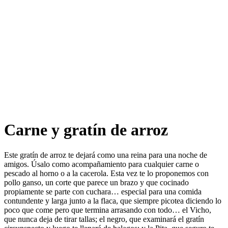
Carne y gratín de arroz​​​​‌ ‍ ​‍​‍‌‍ ‌ ​‍‌‍‍‌‌‍‌ ‌‍‍‌‌‍ ‍​‍​‍​ ‍‍​‍​‍‌ ​ ‌‍​‌‌‍ ‍‌‍‍‌‌ ‌​‌ ‍‌​‍ ‍‌‍‍‌‌‍ ​‍​‍​‍ ​​‍​‍‌‍‍​‌ ​‍‌‍‌‌‌‍‌‍​‍​‍​ ‍‍​‍​‍‌‍‍​‌ ‌​‌ ‌​‌ ​​‌ ​ ​ ‍‍​‍ ​‍ ‌ ‌​‌ ‌‌‌‍​ ‌‍​‌‌ ​​‌‍‌‌‌‍ ​​‍ ‍‌ ​ ‌‍​‌‌‍ ‍‌‍‍‌‌ ‌​‌ ‍‌​‍ ‍‌ ​ ‌ ‌​‌ ‌‌‌‍‌​‌‍‍‌‌‍ ​‍ ‌‍‍‌‌‍ ‍‌ ‌​‌‍‌‌‌‍ ‍‌ ‌​​‍ ‌‍‌‌‌‍‌​‌‍‍‌‌ ‌​​‍ ‌‍ ‌‌‍ ‌‍‌​‌‍‌‌​ ‌‌ ​​‌ ​‍‌‍‌‌‌ ​ ‌‍‌‌‌‍ ‍‌ ‌​‌‍​‌‌ ‌​‌‍‍‌‌‍ ‌‍ ‍​ ‍ ‌‍‍‌‌‍‌​​ ‌‌ ​‍‌‍‌‌‌‍​ ‌‍‍‌‌ ​​‌‍‌‌​‍ ‌​ ‌ ​ ‌ ​ ‌‍​ ‍​​ ‍ ‌ ‌​‌ ‍‌‌ ​​‌‍‌‌​ ‌‌ ​‍‌‍‌‌‌‍​ ‌‍‍‌‌ ​​‌‍‌‌​ ‍ ‌ ​​‌‍​‌‌ ‌​‌‍‍​​ ‌‌ ‌​‌‍‍‌‌ ‌​‌‍ ​‌‍‌‌​ ‌‍​‍‌‍​‌‌ ​ ‌‍‌‌‌‌‌‌‌ ​‍‌‍ ​​ ‌‌‍‍​‌ ‌​‌ ‌​‌ ​​‌ ​ ​‍‌‌​ ​ ‌​​‌​‍‌‌​ ​‍‌​‌‍​‍‌‌​ ​‍‌​‌‍‌ ‌​‌ ‌‌‌‍​ ‌‍​‌‌ ​​‌‍‌‌‌‍ ​​‍ ‍‌ ​ ‌‍​‌‌‍ ‍‌‍‍‌‌ ‌​‌ ‍‌​‍ ‍‌ ​ ‌ ‌​‌ ‌‌‌‍‌​‌‍‍‌‌‍ ​‍‌‍‌‍‍‌‌‍‌​​ ‌‌ ​‍‌‍‌‌‌‍​ ‌‍‍‌‌ ​​‌‍‌‌​‍ ‌​ ‌ ​ ‌ ​ ‌‍​ ‍​​‍‌‍‌ ‌​‌ ‍‌‌ ​​‌‍‌‌​ ‌‌ ​‍‌‍‌‌‌‍​ ‌‍‍‌‌ ​​‌‍‌‌​‍‌‍‌ ​​‌‍​‌‌ ‌​‌‍‍​​ ‌‌ ‌​‌‍‍‌‌ ‌​‌‍ ​‌‍‌‌​‍‌‍‌ ​​‌‍‌‌‌ ​‍‌ ​ ‌ ​​‌‍‌‌‌‍​ ‌ ‌​‌‍‍‌‌ ‌‍‌‍‌‌​ ‌‌ ​​‌ ‌‌‌‍​‍‌‍ ​‌‍‍‌‌ ​ ‌‍‍​‌‍‌‌‌‍‌​​‍​‍‌ ‌
Este gratín de arroz te dejará como una reina para una noche de
amigos. Úsalo como acompañamiento para cualquier carne o
pescado al horno o a la cacerola. Esta vez te lo proponemos con
pollo ganso, un corte que parece un brazo y que cocinado
propiamente se parte con cuchara… especial para una comida
contundente y larga junto a la flaca, que siempre picotea diciendo lo
poco que come pero que termina arrasando con todo… el Vicho,
que nunca deja de tirar tallas; el negro, que examinará el gratín