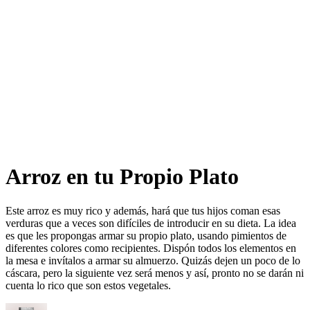
Arroz en tu Propio Plato​​​​‌ ‍ ​‍​‍‌‍ ‌ ​‍‌‍‍‌‌‍‌ ‌‍‍‌‌‍ ‍​‍​‍​ ‍‍​‍​‍‌ ​ ‌‍​‌‌‍ ‍‌‍‍‌‌ ‌​‌ ‍‌​‍ ‍‌‍‍‌‌‍ ​‍​‍​‍ ​​‍​‍‌‍‍​‌ ​‍‌‍‌‌‌‍‌‍​‍​‍​ ‍‍​‍​‍‌‍‍​‌ ‌​‌ ‌​‌ ​​‌ ​ ​ ‍‍​‍ ​‍ ‌ ‌​‌ ‌‌‌‍​ ‌‍​‌‌ ​​‌‍‌‌‌‍ ​​‍ ‍‌ ​ ‌‍​‌‌‍ ‍‌‍‍‌‌ ‌​‌ ‍‌​‍ ‍‌ ​ ‌ ‌​‌ ‌‌‌‍‌​‌‍‍‌‌‍ ​‍ ‌‍‍‌‌‍ ‍‌ ‌​‌‍‌‌‌‍ ‍‌ ‌​​‍ ‌‍‌‌‌‍‌​‌‍‍‌‌ ‌​​‍ ‌‍ ‌‌‍ ‌‍‌​‌‍‌‌​ ‌‌ ​​‌ ​‍‌‍‌‌‌ ​ ‌‍‌‌‌‍ ‍‌ ‌​‌‍​‌‌ ‌​‌‍‍‌‌‍ ‌‍ ‍​ ‍ ‌‍‍‌‌‍‌​​ ‌‌ ​‍‌‍‌‌‌‍​ ‌‍‍‌‌ ​​‌‍‌‌​‍ ‌​ ‌ ​ ‌ ​ ‌‍​ ‌​​ ‍ ‌ ‌​‌ ‍‌‌ ​​‌‍‌‌​ ‌‌ ​‍‌‍‌‌‌‍​ ‌‍‍‌‌ ​​‌‍‌‌​ ‍ ‌ ​​‌‍​‌‌ ‌​‌‍‍​​ ‌‌ ‌​‌‍‍‌‌ ‌​‌‍ ​‌‍‌‌​ ‌‍​‍‌‍​‌‌ ​ ‌‍‌‌‌‌‌‌‌ ​‍‌‍ ​​ ‌‌‍‍​‌ ‌​‌ ‌​‌ ​​‌ ​ ​‍‌‌​ ​ ‌​​‌​‍‌‌​ ​‍‌​‌‍​‍‌‌​ ​‍‌​‌‍‌ ‌​‌ ‌‌‌‍​ ‌‍​‌‌ ​​‌‍‌‌‌‍ ​​‍ ‍‌ ​ ‌‍​‌‌‍ ‍‌‍‍‌‌ ‌​‌ ‍‌​‍ ‍‌ ​ ‌ ‌​‌ ‌‌‌‍‌​‌‍‍‌‌‍ ​‍‌‍‌‍‍‌‌‍‌​​ ‌‌ ​‍‌‍‌‌‌‍​ ‌‍‍‌‌ ​​‌‍‌‌​‍ ‌​ ‌ ​ ‌ ​ ‌‍​ ‌​​‍‌‍‌ ‌​‌ ‍‌‌ ​​‌‍‌‌​ ‌‌ ​‍‌‍‌‌‌‍​ ‌‍‍‌‌ ​​‌‍‌‌​‍‌‍‌ ​​‌‍​‌‌ ‌​‌‍‍​​ ‌‌ ‌​‌‍‍‌‌ ‌​‌‍ ​‌‍‌‌​‍‌‍‌ ​​‌‍‌‌‌ ​‍‌ ​ ‌ ​​‌‍‌‌‌‍​ ‌ ‌​‌‍‍‌‌ ‌‍‌‍‌‌​ ‌‌ ​​‌ ‌‌‌‍​‍‌‍ ​‌‍‍‌‌ ​ ‌‍‍​‌‍‌‌‌‍‌​​‍​‍‌ ‌
Este arroz es muy rico y además, hará que tus hijos coman esas
verduras que a veces son difíciles de introducir en su dieta. La idea
es que les propongas armar su propio plato, usando pimientos de
diferentes colores como recipientes. Dispón todos los elementos en
la mesa e invítalos a armar su almuerzo. Quizás dejen un poco de lo
cáscara, pero la siguiente vez será menos y así, pronto no se darán ni
cuenta lo rico que son estos vegetales.​​​​‌ ‍ ​‍​‍‌‍ ‌ ​‍‌‍‍‌‌‍‌ ‌‍‍‌‌‍ ‍​‍​‍​ ‍‍​‍​‍‌ ​ ‌‍​‌‌‍ ‍‌‍‍‌‌ ‌​‌ ‍‌​‍ ‍‌‍‍‌‌‍ ​‍​‍​‍ ​​‍​‍‌‍‍​‌ ​‍‌‍‌‌‌‍‌‍​‍​‍​ ‍‍​‍​‍‌‍‍​‌ ‌​‌ ‌​‌ ​​‌ ​ ​ ‍‍​‍ ​‍ ‌ ‌​‌ ‌‌‌‍​ ‌‍​‌‌ ​​‌‍‌‌‌‍ ​​‍ ‍‌ ​ ‌‍​‌‌‍ ‍‌‍‍‌‌ ‌​‌ ‍‌​‍ ‍‌ ​ ‌ ‌​‌ ‌‌‌‍‌​‌‍‍‌‌‍ ​‍ ‌‍‍‌‌‍ ‍‌ ‌​‌‍‌‌‌‍ ‍‌ ‌​​‍ ‌‍‌‌‌‍‌​‌‍‍‌‌ ‌​​‍ ‌‍ ‌‌‍ ‌‍‌​‌‍‌‌​ ‌‌ ​​‌ ​‍‌‍‌‌‌ ​ ‌‍‌‌‌‍ ‍‌ ‌​‌‍​‌‌ ‌​‌‍‍‌‌‍ ‌‍ ‍​ ‍ ‌‍‍‌‌‍‌​​ ‌‌ ​‍‌‍‌‌‌‍​ ‌‍‍‌‌ ​​‌‍‌‌​‍ ‌​ ‌ ​ ‌ ​ ‌‍​ ‌​​ ‍ ‌ ‌​‌ ‍‌‌ ​​‌‍‌‌​ ‌‌ ​‍‌‍‌‌‌‍​ ‌‍‍‌‌ ​​‌‍‌‌​ ‍ ‌ ​​‌‍​‌‌ ‌​‌‍‍​​ ‌‌‍‌​‌‍‌‌‌ ​ ‌‍​ ‌ ​‍‌‍‍‌‌ ​​‌ ‌​‌‍‍‌‌‍ ‌‍ ‍​‍‌‌​ ‌‌‌​​‍‌‌ ‌‍‍ ‌‍‌‌‌ ‍‌​‍‌‌​ ​ ‌​‌​​‍‌‌​ ​ ‌​‌​​‍‌‌​ ​‍​ ​‍​ ‌​​ ‌‌​ ‍​​ ​​‌‍​‌​ ‍‌​ ‍​​ ‍​‌‍‌​‌‍​ ​ ​​​ ​​​‍‌‌​ ​‍​ ​‍​‍‌‌​ ‌‌‌​‌​​‍ ‍‌‍​ ‌‍‍​‌‍‍‌‌‍ ​‌‍‌​‌ ​‍‌‍‌‌‌‍ ‍​‍‌‌​ ‌‌‌​​‍‌‌ ‌‍‍ ‌‍‌‌‌ ‍‌​‍‌‌​ ​ ‌​‌​​‍‌‌​ ​ ‌​‌​​‍‌‌​ ​‍​ ​‍​ ​​​ ‍‌​ ‌ ​ ​​​ ​ ​ ‍​​ ‌‍​ ​ ‌‍‌‍​ ‍​‌‍‌‌‌‍​‌​‍‌‌​ ​‍​ ​‍​‍‌‌​ ‌‌‌​‌​​‍ ‍‌ ‌​‌‍‌‌‌ ‍​‌ ‌​​ ‌‍​‍‌‍​‌‌ ​ ‌‍‌‌‌‌‌‌‌ ​‍‌‍ ​​ ‌‌‍‍​‌ ‌​‌ ‌​‌ ​​‌ ​ ​‍‌‌​ ​ ‌​​‌​‍‌‌​ ​‍‌​‌‍​‍‌‌​ ​‍‌​‌‍‌ ‌​‌ ‌‌‌‍​ ‌‍​‌‌ ​​‌‍‌‌‌‍ ​​‍ ‍‌ ​ ‌‍​‌‌‍ ‍‌‍‍‌‌ ‌​‌ ‍‌​‍ ‍‌ ​ ‌ ‌​‌ ‌‌‌‍‌​‌‍‍‌‌‍ ​‍‌‍‌‍‍‌‌‍‌​​ ‌‌ ​‍‌‍‌‌‌‍​ ‌‍‍‌‌ ​​‌‍‌‌​‍ ‌​ ‌ ​ ‌ ​ ‌‍​ ‌​​‍‌‍‌ ‌​‌ ‍‌‌ ​​‌‍‌‌​ ‌‌ ​‍‌‍‌‌‌‍​ ‌‍‍‌‌ ​​‌‍‌‌​‍‌‍‌ ​​‌‍​‌‌ ‌​‌‍‍​​ ‌‌‍‌​‌‍‌‌‌ ​ ‌‍​ ‌ ​‍‌‍‍‌‌ ​​‌ ‌​‌‍‍‌‌‍ ‌‍ ‍​‍‌‌​ ‌‌‌​​‍‌‌ ‌‍‍ ‌‍‌‌‌ ‍‌​‍‌‌​ ​ ‌​‌​​‍‌‌​ ​ ‌​‌​​‍‌‌​ ​‍​ ​‍​ ‌​​ ‌‌​ ‍​​ ​​‌‍​‌​ ‍‌​ ‍​​ ‍​‌‍‌​‌‍​ ​ ​​​ ​​​‍‌‌​ ​‍​ ​‍​‍‌‌​ ‌‌‌​‌​​‍ ‍‌‍​ ‌‍‍​‌‍‍‌‌‍ ​‌‍‌​‌ ​‍‌‍‌‌‌‍ ‍​‍‌‌​ ‌‌‌​​‍‌‌ ‌‍‍ ‌‍‌‌‌ ‍‌​‍‌‌​ ​ ‌​‌​​‍‌‌​ ​ ‌​‌​​‍‌‌​ ​‍​ ​‍​ ​​​ ‍‌​ ‌ ​ ​​​ ​ ​ ‍​​ ‌‍​ ​ ‌‍‌‍​ ‍​‌‍‌‌‌‍​‌​‍‌‌​ ​‍​ ​‍​‍‌‌​ ‌‌‌​‌​​‍ ‍‌ ‌​‌‍‌‌‌ ‍​‌ ‌​​‍‌‍‌ ​​‌‍‌‌‌ ​‍‌ ​ ‌ ​​‌‍‌‌‌‍​ ‌ ‌​‌‍‍‌‌ ‌‍‌‍‌‌​ ‌‌ ​​‌ ‌‌‌‍​‍‌‍ ​‌‍‍‌‌ ​ ‌‍‍​‌‍‌‌‌‍‌​​‍​‍‌ ‌