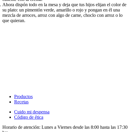
Ahora dispón todo en la mesa y deja que tus hijos elijan el color de
su plato: un pimentón verde, amarillo o rojo y pongan en él una
mezcla de arroces, arroz con algo de carne, choclo con arroz o lo
que quieran.​​​​‌ ‍ ​‍​‍‌‍ ‌ ​‍‌‍‍‌‌‍‌ ‌‍‍‌‌‍ ‍​‍​‍​ ‍‍​‍​‍‌ ​ ‌‍​‌‌‍ ‍‌‍‍‌‌ ‌​‌ ‍‌​‍ ‍‌‍‍‌‌‍ ​‍​‍​‍ ​​‍​‍‌‍‍​‌ ​‍‌‍‌‌‌‍‌‍​‍​‍​ ‍‍​‍​‍‌‍‍​‌ ‌​‌ ‌​‌ ​​‌ ​ ​ ‍‍​‍ ​‍ ‌ ‌​‌ ‌‌‌‍​ ‌‍​‌‌ ​​‌‍‌‌‌‍ ​​‍ ‍‌ ​ ‌‍​‌‌‍ ‍‌‍‍‌‌ ‌​‌ ‍‌​‍ ‍‌ ​ ‌ ‌​‌ ‌‌‌‍‌​‌‍‍‌‌‍ ​‍ ‌‍‍‌‌‍ ‍‌ ‌​‌‍‌‌‌‍ ‍‌ ‌​​‍ ‌‍‌‌‌‍‌​‌‍‍‌‌ ‌​​‍ ‌‍ ‌‌‍ ‌‍‌​‌‍‌‌​ ‌‌ ​​‌ ​‍‌‍‌‌‌ ​ ‌‍‌‌‌‍ ‍‌ ‌​‌‍​‌‌ ‌​‌‍‍‌‌‍ ‌‍ ‍​ ‍ ‌‍‍‌‌‍‌​​ ‌‌ ​‍‌‍‌‌‌‍​ ‌‍‍‌‌ ​​‌‍‌‌​‍ ‌​ ‌ ​ ‌ ​ ‌‍​ ‌​​ ‍ ‌ ‌​‌ ‍‌‌ ​​‌‍‌‌​ ‌‌ ​‍‌‍‌‌‌‍​ ‌‍‍‌‌ ​​‌‍‌‌​ ‍ ‌ ​​‌‍​‌‌ ‌​‌‍‍​​ ‌‌‍‍‌‌‍ ‍‌ ​ ‌ ‌​‌ ​‍‌ ‌‌‌‍​ ‌ ‌​‌‍‍‌‌‍ ‌‍ ‍‌ ​ ​‍‌‌​ ‌‌‌​​‍‌‌ ‌‍‍ ‌‍‌‌‌ ‍‌​‍‌‌​ ​ ‌​‌​​‍‌‌​ ​ ‌​‌​​‍‌‌​ ​‍​ ​‍​ ​ ​ ‌​​ ‌‍​ ‍​​ ‌‌​ ‌ ‌‍​‍​ ​​​ ​ ‌‍​ ​ ​​​ ​​​‍‌‌​ ​‍​ ​‍​‍‌‌​ ‌‌‌​‌​​‍ ‍‌‍​ ‌‍‍​‌‍‍‌‌‍ ​‌‍‌​‌ ​‍‌‍‌‌‌‍ ‍​‍‌‌​ ‌‌‌​​‍‌‌ ‌‍‍ ‌‍‌‌‌ ‍‌​‍‌‌​ ​ ‌​‌​​‍‌‌​ ​ ‌​‌​​‍‌‌​ ​‍​ ​‍​ ​​​ ‌ ​ ​ ​ ​‍‌‍​‍​ ​​​ ‌ ​ ‌ ‌‍‌‍​ ‌ ‌‍‌​‌‍‌​​‍‌‌​ ​‍​ ​‍​‍‌‌​ ‌‌‌​‌​​‍ ‍‌ ‌​‌‍‌‌‌ ‍​‌ ‌​​ ‌‍​‍‌‍​‌‌ ​ ‌‍‌‌‌‌‌‌‌ ​‍‌‍ ​​ ‌‌‍‍​‌ ‌​‌ ‌​‌ ​​‌ ​ ​‍‌‌​ ​ ‌​​‌​‍‌‌​ ​‍‌​‌‍​‍‌‌​ ​‍‌​‌‍‌ ‌​‌ ‌‌‌‍​ ‌‍​‌‌ ​​‌‍‌‌‌‍ ​​‍ ‍‌ ​ ‌‍​‌‌‍ ‍‌‍‍‌‌ ‌​‌ ‍‌​‍ ‍‌ ​ ‌ ‌​‌ ‌‌‌‍‌​‌‍‍‌‌‍ ​‍‌‍‌‍‍‌‌‍‌​​ ‌‌ ​‍‌‍‌‌‌‍​ ‌‍‍‌‌ ​​‌‍‌‌​‍ ‌​ ‌ ​ ‌ ​ ‌‍​ ‌​​‍‌‍‌ ‌​‌ ‍‌‌ ​​‌‍‌‌​ ‌‌ ​‍‌‍‌‌‌‍​ ‌‍‍‌‌ ​​‌‍‌‌​‍‌‍‌ ​​‌‍​‌‌ ‌​‌‍‍​​ ‌‌‍‍‌‌‍ ‍‌ ​ ‌ ‌​‌ ​‍‌ ‌‌‌‍​ ‌ ‌​‌‍‍‌‌‍ ‌‍ ‍‌ ​ ​‍‌‌​ ‌‌‌​​‍‌‌ ‌‍‍ ‌‍‌‌‌ ‍‌​‍‌‌​ ​ ‌​‌​​‍‌‌​ ​ ‌​‌​​‍‌‌​ ​‍​ ​‍​ ​ ​ ‌​​ ‌‍​ ‍​​ ‌‌​ ‌ ‌‍​‍​ ​​​ ​ ‌‍​ ​ ​​​ ​​​‍‌‌​ ​‍​ ​‍​‍‌‌​ ‌‌‌​‌​​‍ ‍‌‍​ ‌‍‍​‌‍‍‌‌‍ ​‌‍‌​‌ ​‍‌‍‌‌‌‍ ‍​‍‌‌​ ‌‌‌​​‍‌‌ ‌‍‍ ‌‍‌‌‌ ‍‌​‍‌‌​ ​ ‌​‌​​‍‌‌​ ​ ‌​‌​​‍‌‌​ ​‍​ ​‍​ ​​​ ‌ ​ ​ ​ ​‍‌‍​‍​ ​​​ ‌ ​ ‌ ‌‍‌‍​ ‌ ‌‍‌​‌‍‌​​‍‌‌​ ​‍​ ​‍​‍‌‌​ ‌‌‌​‌​​‍ ‍‌ ‌​‌‍‌‌‌ ‍​‌ ‌​​‍‌‍‌ ​​‌‍‌‌‌ ​‍‌ ​ ‌ ​​‌‍‌‌‌‍​ ‌ ‌​‌‍‍‌‌ ‌‍‌‍‌‌​ ‌‌ ​​‌ ‌‌‌‍​‍‌‍ ​‌‍‍‌‌ ​ ‌‍‍​‌‍‌‌‌‍‌​​‍​‍‌ ‌
Productos
Recetas
Cuido mi despensa
Código de ética
Horario de atención:
Lunes a Viernes desde las 8:00 hasta las 17:30