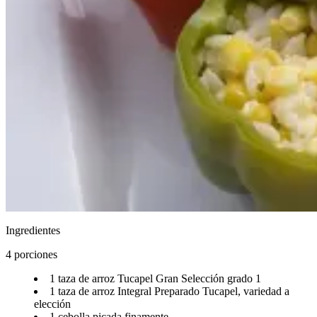
Ingredientes
4 porciones​​​​‌ ‍ ​‍​‍‌‍ ‌ ​‍‌‍‍‌‌‍‌ ‌‍‍‌‌‍ ‍​‍​‍​ ‍‍​‍​‍‌ ​ ‌‍​‌‌‍ ‍‌‍‍‌‌ ‌​‌ ‍‌​‍ ‍‌‍‍‌‌‍ ​‍​‍​‍ ​​‍​‍‌‍‍​‌ ​‍‌‍‌‌‌‍‌‍​‍​‍​ ‍‍​‍​‍‌‍‍​‌ ‌​‌ ‌​‌ ​​‌ ​ ​ ‍‍​‍ ​‍ ‌ ‌​‌ ‌‌‌‍​ ‌‍​‌‌ ​​‌‍‌‌‌‍ ​​‍ ‍‌ ​ ‌‍​‌‌‍ ‍‌‍‍‌‌ ‌​‌ ‍‌​‍ ‍‌ ​ ‌ ‌​‌ ‌‌‌‍‌​‌‍‍‌‌‍ ​‍ ‌‍‍‌‌‍ ‍‌ ‌​‌‍‌‌‌‍ ‍‌ ‌​​‍ ‌‍‌‌‌‍‌​‌‍‍‌‌ ‌​​‍ ‌‍ ‌‌‍ ‌‍‌​‌‍‌‌​ ‌‌ ​​‌ ​‍‌‍‌‌‌ ​ ‌‍‌‌‌‍ ‍‌ ‌​‌‍​‌‌ ‌​‌‍‍‌‌‍ ‌‍ ‍​ ‍ ‌‍‍‌‌‍‌​​ ‌‌ ​‍‌‍‌‌‌‍​ ‌‍‍‌‌ ​​‌‍‌‌​‍ ‌​ ‌ ​ ‌ ​ ‌‍​ ‌​​ ‍ ‌ ‌​‌ ‍‌‌ ​​‌‍‌‌​ ‌‌ ​‍‌‍‌‌‌‍​ ‌‍‍‌‌ ​​‌‍‌‌​ ‍ ‌ ​​‌‍​‌‌ ‌​‌‍‍​​ ‌‌‍‍‌‌‍ ‍‌‍‌ ‌ ​‍‌‍‌‌‌‍‌​‌‍‍‌‌‍‌‌‌‍ ‍‌ ‌​‌ ​ ​‍‌‌​ ‌‌‌​​‍‌‌ ‌‍‍ ‌‍‌‌‌ ‍‌​‍‌‌​ ​ ‌​‌​​‍‌‌​ ​ ‌​‌​​‍‌‌​ ​‍​ ​‍​ ‌‌​ ‌​​ ​ ‌‍​ ‌‍‌‌​ ​‌​ ‌​​ ​​​ ‍‌‌‍​‍​ ​‍​ ​​​‍‌‌​ ​‍​ ​‍​‍‌‌​ ‌‌‌​‌​​‍ ‍‌‍​ ‌‍‍​‌‍‍‌‌‍ ​‌‍‌​‌ ​‍‌‍‌‌‌‍ ‍​‍‌‌​ ‌‌‌​​‍‌‌ ‌‍‍ ‌‍‌‌‌ ‍‌​‍‌‌​ ​ ‌​‌​​‍‌‌​ ​ ‌​‌​​‍‌‌​ ​‍​ ​‍​ ​​​ ​‌‌‍‌‌‌‍‌‌‌‍​ ​ ‌ ​ ‌​‌‍‌​‌‍​‌‌‍​‌‌‍‌‍​ ​ ​‍‌‌​ ​‍​ ​‍​‍‌‌​ ‌‌‌​‌​​‍ ‍‌ ‌​‌‍‌‌‌ ‍​‌ ‌​​ ‌‍​‍‌‍​‌‌ ​ ‌‍‌‌‌‌‌‌‌ ​‍‌‍ ​​ ‌‌‍‍​‌ ‌​‌ ‌​‌ ​​‌ ​ ​‍‌‌​ ​ ‌​​‌​‍‌‌​ ​‍‌​‌‍​‍‌‌​ ​‍‌​‌‍‌ ‌​‌ ‌‌‌‍​ ‌‍​‌‌ ​​‌‍‌‌‌‍ ​​‍ ‍‌ ​ ‌‍​‌‌‍ ‍‌‍‍‌‌ ‌​‌ ‍‌​‍ ‍‌ ​ ‌ ‌​‌ ‌‌‌‍‌​‌‍‍‌‌‍ ​‍‌‍‌‍‍‌‌‍‌​​ ‌‌ ​‍‌‍‌‌‌‍​ ‌‍‍‌‌ ​​‌‍‌‌​‍ ‌​ ‌ ​ ‌ ​ ‌‍​ ‌​​‍‌‍‌ ‌​‌ ‍‌‌ ​​‌‍‌‌​ ‌‌ ​‍‌‍‌‌‌‍​ ‌‍‍‌‌ ​​‌‍‌‌​‍‌‍‌ ​​‌‍​‌‌ ‌​‌‍‍​​ ‌‌‍‍‌‌‍ ‍‌‍‌ ‌ ​‍‌‍‌‌‌‍‌​‌‍‍‌‌‍‌‌‌‍ ‍‌ ‌​‌ ​ ​‍‌‌​ ‌‌‌​​‍‌‌ ‌‍‍ ‌‍‌‌‌ ‍‌​‍‌‌​ ​ ‌​‌​​‍‌‌​ ​ ‌​‌​​‍‌‌​ ​‍​ ​‍​ ‌‌​ ‌​​ ​ ‌‍​ ‌‍‌‌​ ​‌​ ‌​​ ​​​ ‍‌‌‍​‍​ ​‍​ ​​​‍‌‌​ ​‍​ ​‍​‍‌‌​ ‌‌‌​‌​​‍ ‍‌‍​ ‌‍‍​‌‍‍‌‌‍ ​‌‍‌​‌ ​‍‌‍‌‌‌‍ ‍​‍‌‌​ ‌‌‌​​‍‌‌ ‌‍‍ ‌‍‌‌‌ ‍‌​‍‌‌​ ​ ‌​‌​​‍‌‌​ ​ ‌​‌​​‍‌‌​ ​‍​ ​‍​ ​​​ ​‌‌‍‌‌‌‍‌‌‌‍​ ​ ‌ ​ ‌​‌‍‌​‌‍​‌‌‍​‌‌‍‌‍​ ​ ​‍‌‌​ ​‍​ ​‍​‍‌‌​ ‌‌‌​‌​​‍ ‍‌ ‌​‌‍‌‌‌ ‍​‌ ‌​​‍‌‍‌ ​​‌‍‌‌‌ ​‍‌ ​ ‌ ​​‌‍‌‌‌‍​ ‌ ‌​‌‍‍‌‌ ‌‍‌‍‌‌​ ‌‌ ​​‌ ‌‌‌‍​‍‌‍ ​‌‍‍‌‌ ​ ‌‍‍​‌‍‌‌‌‍‌​​‍​‍‌ ‌
1 taza de arroz Tucapel Gran Selección grado 1​​​​‌ ‍ ​‍​‍‌‍ ‌ ​‍‌‍‍‌‌‍‌ ‌‍‍‌‌‍ ‍​‍​‍​ ‍‍​‍​‍‌ ​ ‌‍​‌‌‍ ‍‌‍‍‌‌ ‌​‌ ‍‌​‍ ‍‌‍‍‌‌‍ ​‍​‍​‍ ​​‍​‍‌‍‍​‌ ​‍‌‍‌‌‌‍‌‍​‍​‍​ ‍‍​‍​‍‌‍‍​‌ ‌​‌ ‌​‌ ​​‌ ​ ​ ‍‍​‍ ​‍ ‌ ‌​‌ ‌‌‌‍​ ‌‍​‌‌ ​​‌‍‌‌‌‍ ​​‍ ‍‌ ​ ‌‍​‌‌‍ ‍‌‍‍‌‌ ‌​‌ ‍‌​‍ ‍‌ ​ ‌ ‌​‌ ‌‌‌‍‌​‌‍‍‌‌‍ ​‍ ‌‍‍‌‌‍ ‍‌ ‌​‌‍‌‌‌‍ ‍‌ ‌​​‍ ‌‍‌‌‌‍‌​‌‍‍‌‌ ‌​​‍ ‌‍ ‌‌‍ ‌‍‌​‌‍‌‌​ ‌‌ ​​‌ ​‍‌‍‌‌‌ ​ ‌‍‌‌‌‍ ‍‌ ‌​‌‍​‌‌ ‌​‌‍‍‌‌‍ ‌‍ ‍​ ‍ ‌‍‍‌‌‍‌​​ ‌‌ ​‍‌‍‌‌‌‍​ ‌‍‍‌‌ ​​‌‍‌‌​‍ ‌​ ‌ ​ ‌ ​ ‌‍​ ‌​​ ‍ ‌ ‌​‌ ‍‌‌ ​​‌‍‌‌​ ‌‌ ​‍‌‍‌‌‌‍​ ‌‍‍‌‌ ​​‌‍‌‌​ ‍ ‌ ​​‌‍​‌‌ ‌​‌‍‍​​ ‌‌‍‍‌‌‍ ‍‌‍‌ ‌ ​‍‌‍‌‌‌‍‌​‌‍‍‌‌‍‌‌‌‍ ‍‌ ‌​‌ ​ ​‍‌‌​ ‌‌‌​​‍‌‌ ‌‍‍ ‌‍‌‌‌ ‍‌​‍‌‌​ ​ ‌​‌​​‍‌‌​ ​ ‌​‌​​‍‌‌​ ​‍​ ​‍​ ​‍​ ​​‌‍‌‍‌‍​ ​ ‍‌‌‍‌‍​ ​‍‌‍‌‍‌‍‌‌​ ‍‌​ ​‍‌‍‌‌​‍‌‌​ ​‍​ ​‍​‍‌‌​ ‌‌‌​‌​​‍ ‍‌‍​ ‌‍‍​‌‍‍‌‌‍ ​‌‍‌​‌ ​‍‌‍‌‌‌‍ ‍​‍‌‌​ ‌‌‌​​‍‌‌ ‌‍‍ ‌‍‌‌‌ ‍‌​‍‌‌​ ​ ‌​‌​​‍‌‌​ ​ ‌​‌​​‍‌‌​ ​‍​ ​‍‌‍​‍‌‍​‍​ ​​​ ​​​ ‍​​ ​‌‌‍‌‍​ ‌‌​ ‌‍‌‍‌‌​ ​‌‌‍​ ​‍‌‌​ ​‍​ ​‍​‍‌‌​ ‌‌‌​‌​​‍ ‍‌ ‌​‌‍‌‌‌ ‍​‌ ‌​​ ‌‍​‍‌‍​‌‌ ​ ‌‍‌‌‌‌‌‌‌ ​‍‌‍ ​​ ‌‌‍‍​‌ ‌​‌ ‌​‌ ​​‌ ​ ​‍‌‌​ ​ ‌​​‌​‍‌‌​ ​‍‌​‌‍​‍‌‌​ ​‍‌​‌‍‌ ‌​‌ ‌‌‌‍​ ‌‍​‌‌ ​​‌‍‌‌‌‍ ​​‍ ‍‌ ​ ‌‍​‌‌‍ ‍‌‍‍‌‌ ‌​‌ ‍‌​‍ ‍‌ ​ ‌ ‌​‌ ‌‌‌‍‌​‌‍‍‌‌‍ ​‍‌‍‌‍‍‌‌‍‌​​ ‌‌ ​‍‌‍‌‌‌‍​ ‌‍‍‌‌ ​​‌‍‌‌​‍ ‌​ ‌ ​ ‌ ​ ‌‍​ ‌​​‍‌‍‌ ‌​‌ ‍‌‌ ​​‌‍‌‌​ ‌‌ ​‍‌‍‌‌‌‍​ ‌‍‍‌‌ ​​‌‍‌‌​‍‌‍‌ ​​‌‍​‌‌ ‌​‌‍‍​​ ‌‌‍‍‌‌‍ ‍‌‍‌ ‌ ​‍‌‍‌‌‌‍‌​‌‍‍‌‌‍‌‌‌‍ ‍‌ ‌​‌ ​ ​‍‌‌​ ‌‌‌​​‍‌‌ ‌‍‍ ‌‍‌‌‌ ‍‌​‍‌‌​ ​ ‌​‌​​‍‌‌​ ​ ‌​‌​​‍‌‌​ ​‍​ ​‍​ ​‍​ ​​‌‍‌‍‌‍​ ​ ‍‌‌‍‌‍​ ​‍‌‍‌‍‌‍‌‌​ ‍‌​ ​‍‌‍‌‌​‍‌‌​ ​‍​ ​‍​‍‌‌​ ‌‌‌​‌​​‍ ‍‌‍​ ‌‍‍​‌‍‍‌‌‍ ​‌‍‌​‌ ​‍‌‍‌‌‌‍ ‍​‍‌‌​ ‌‌‌​​‍‌‌ ‌‍‍ ‌‍‌‌‌ ‍‌​‍‌‌​ ​ ‌​‌​​‍‌‌​ ​ ‌​‌​​‍‌‌​ ​‍​ ​‍‌‍​‍‌‍​‍​ ​​​ ​​​ ‍​​ ​‌‌‍‌‍​ ‌‌​ ‌‍‌‍‌‌​ ​‌‌‍​ ​‍‌‌​ ​‍​ ​‍​‍‌‌​ ‌‌‌​‌​​‍ ‍‌ ‌​‌‍‌‌‌ ‍​‌ ‌​​‍‌‍‌ ​​‌‍‌‌‌ ​‍‌ ​ ‌ ​​‌‍‌‌‌‍​ ‌ ‌​‌‍‍‌‌ ‌‍‌‍‌‌​ ‌‌ ​​‌ ‌‌‌‍​‍‌‍ ​‌‍‍‌‌ ​ ‌‍‍​‌‍‌‌‌‍‌​​‍​‍‌ ‌
1 taza de arroz Integral Preparado Tucapel, variedad a
elección​​​​‌ ‍ ​‍​‍‌‍ ‌ ​‍‌‍‍‌‌‍‌ ‌‍‍‌‌‍ ‍​‍​‍​ ‍‍​‍​‍‌ ​ ‌‍​‌‌‍ ‍‌‍‍‌‌ ‌​‌ ‍‌​‍ ‍‌‍‍‌‌‍ ​‍​‍​‍ ​​‍​‍‌‍‍​‌ ​‍‌‍‌‌‌‍‌‍​‍​‍​ ‍‍​‍​‍‌‍‍​‌ ‌​‌ ‌​‌ ​​‌ ​ ​ ‍‍​‍ ​‍ ‌ ‌​‌ ‌‌‌‍​ ‌‍​‌‌ ​​‌‍‌‌‌‍ ​​‍ ‍‌ ​ ‌‍​‌‌‍ ‍‌‍‍‌‌ ‌​‌ ‍‌​‍ ‍‌ ​ ‌ ‌​‌ ‌‌‌‍‌​‌‍‍‌‌‍ ​‍ ‌‍‍‌‌‍ ‍‌ ‌​‌‍‌‌‌‍ ‍‌ ‌​​‍ ‌‍‌‌‌‍‌​‌‍‍‌‌ ‌​​‍ ‌‍ ‌‌‍ ‌‍‌​‌‍‌‌​ ‌‌ ​​‌ ​‍‌‍‌‌‌ ​ ‌‍‌‌‌‍ ‍‌ ‌​‌‍​‌‌ ‌​‌‍‍‌‌‍ ‌‍ ‍​ ‍ ‌‍‍‌‌‍‌​​ ‌‌ ​‍‌‍‌‌‌‍​ ‌‍‍‌‌ ​​‌‍‌‌​‍ ‌​ ‌ ​ ‌ ​ ‌‍​ ‌​​ ‍ ‌ ‌​‌ ‍‌‌ ​​‌‍‌‌​ ‌‌ ​‍‌‍‌‌‌‍​ ‌‍‍‌‌ ​​‌‍‌‌​ ‍ ‌ ​​‌‍​‌‌ ‌​‌‍‍​​ ‌‌‍‍‌‌‍ ‍‌‍‌ ‌ ​‍‌‍‌‌‌‍‌​‌‍‍‌‌‍‌‌‌‍ ‍‌ ‌​‌ ​ ​‍‌‌​ ‌‌‌​​‍‌‌ ‌‍‍ ‌‍‌‌‌ ‍‌​‍‌‌​ ​ ‌​‌​​‍‌‌​ ​ ‌​‌​​‍‌‌​ ​‍​ ​‍​ ‍‌​ ‍‌​ ​‌​ ‍​​ ‌ ‌‍​ ‌‍‌‍​ ‍‌​ ‌​‌‍‌‍​ ‍​​ ​​​‍‌‌​ ​‍​ ​‍​‍‌‌​ ‌‌‌​‌​​‍ ‍‌‍​ ‌‍‍​‌‍‍‌‌‍ ​‌‍‌​‌ ​‍‌‍‌‌‌‍ ‍​‍‌‌​ ‌‌‌​​‍‌‌ ‌‍‍ ‌‍‌‌‌ ‍‌​‍‌‌​ ​ ‌​‌​​‍‌‌​ ​ ‌​‌​​‍‌‌​ ​‍​ ​‍‌‍‌‌​ ​‌​ ‍‌‌‍​ ​ ​‌​ ​ ​ ‌​‌‍‌‌‌‍​‌​ ‌​‌‍​ ‌‍​‍​‍‌‌​ ​‍​ ​‍​‍‌‌​ ‌‌‌​‌​​‍ ‍‌ ‌​‌‍‌‌‌ ‍​‌ ‌​​ ‌‍​‍‌‍​‌‌ ​ ‌‍‌‌‌‌‌‌‌ ​‍‌‍ ​​ ‌‌‍‍​‌ ‌​‌ ‌​‌ ​​‌ ​ ​‍‌‌​ ​ ‌​​‌​‍‌‌​ ​‍‌​‌‍​‍‌‌​ ​‍‌​‌‍‌ ‌​‌ ‌‌‌‍​ ‌‍​‌‌ ​​‌‍‌‌‌‍ ​​‍ ‍‌ ​ ‌‍​‌‌‍ ‍‌‍‍‌‌ ‌​‌ ‍‌​‍ ‍‌ ​ ‌ ‌​‌ ‌‌‌‍‌​‌‍‍‌‌‍ ​‍‌‍‌‍‍‌‌‍‌​​ ‌‌ ​‍‌‍‌‌‌‍​ ‌‍‍‌‌ ​​‌‍‌‌​‍ ‌​ ‌ ​ ‌ ​ ‌‍​ ‌​​‍‌‍‌ ‌​‌ ‍‌‌ ​​‌‍‌‌​ ‌‌ ​‍‌‍‌‌‌‍​ ‌‍‍‌‌ ​​‌‍‌‌​‍‌‍‌ ​​‌‍​‌‌ ‌​‌‍‍​​ ‌‌‍‍‌‌‍ ‍‌‍‌ ‌ ​‍‌‍‌‌‌‍‌​‌‍‍‌‌‍‌‌‌‍ ‍‌ ‌​‌ ​ ​‍‌‌​ ‌‌‌​​‍‌‌ ‌‍‍ ‌‍‌‌‌ ‍‌​‍‌‌​ ​ ‌​‌​​‍‌‌​ ​ ‌​‌​​‍‌‌​ ​‍​ ​‍​ ‍‌​ ‍‌​ ​‌​ ‍​​ ‌ ‌‍​ ‌‍‌‍​ ‍‌​ ‌​‌‍‌‍​ ‍​​ ​​​‍‌‌​ ​‍​ ​‍​‍‌‌​ ‌‌‌​‌​​‍ ‍‌‍​ ‌‍‍​‌‍‍‌‌‍ ​‌‍‌​‌ ​‍‌‍‌‌‌‍ ‍​‍‌‌​ ‌‌‌​​‍‌‌ ‌‍‍ ‌‍‌‌‌ ‍‌​‍‌‌​ ​ ‌​‌​​‍‌‌​ ​ ‌​‌​​‍‌‌​ ​‍​ ​‍‌‍‌‌​ ​‌​ ‍‌‌‍​ ​ ​‌​ ​ ​ ‌​‌‍‌‌‌‍​‌​ ‌​‌‍​ ‌‍​‍​‍‌‌​ ​‍​ ​‍​‍‌‌​ ‌‌‌​‌​​‍ ‍‌ ‌​‌‍‌‌‌ ‍​‌ ‌​​‍‌‍‌ ​​‌‍‌‌‌ ​‍‌ ​ ‌ ​​‌‍‌‌‌‍​ ‌ ‌​‌‍‍‌‌ ‌‍‌‍‌‌​ ‌‌ ​​‌ ‌‌‌‍​‍‌‍ ​‌‍‍‌‌ ​ ‌‍‍​‌‍‌‌‌‍‌​​‍​‍‌ ‌
1 cebolla picada finamente​​​​‌ ‍ ​‍​‍‌‍ ‌ ​‍‌‍‍‌‌‍‌ ‌‍‍‌‌‍ ‍​‍​‍​ ‍‍​‍​‍‌ ​ ‌‍​‌‌‍ ‍‌‍‍‌‌ ‌​‌ ‍‌​‍ ‍‌‍‍‌‌‍ ​‍​‍​‍ ​​‍​‍‌‍‍​‌ ​‍‌‍‌‌‌‍‌‍​‍​‍​ ‍‍​‍​‍‌‍‍​‌ ‌​‌ ‌​‌ ​​‌ ​ ​ ‍‍​‍ ​‍ ‌ ‌​‌ ‌‌‌‍​ ‌‍​‌‌ ​​‌‍‌‌‌‍ ​​‍ ‍‌ ​ ‌‍​‌‌‍ ‍‌‍‍‌‌ ‌​‌ ‍‌​‍ ‍‌ ​ ‌ ‌​‌ ‌‌‌‍‌​‌‍‍‌‌‍ ​‍ ‌‍‍‌‌‍ ‍‌ ‌​‌‍‌‌‌‍ ‍‌ ‌​​‍ ‌‍‌‌‌‍‌​‌‍‍‌‌ ‌​​‍ ‌‍ ‌‌‍ ‌‍‌​‌‍‌‌​ ‌‌ ​​‌ ​‍‌‍‌‌‌ ​ ‌‍‌‌‌‍ ‍‌ ‌​‌‍​‌‌ ‌​‌‍‍‌‌‍ ‌‍ ‍​ ‍ ‌‍‍‌‌‍‌​​ ‌‌ ​‍‌‍‌‌‌‍​ ‌‍‍‌‌ ​​‌‍‌‌​‍ ‌​ ‌ ​ ‌ ​ ‌‍​ ‌​​ ‍ ‌ ‌​‌ ‍‌‌ ​​‌‍‌‌​ ‌‌ ​‍‌‍‌‌‌‍​ ‌‍‍‌‌ ​​‌‍‌‌​ ‍ ‌ ​​‌‍​‌‌ ‌​‌‍‍​​ ‌‌‍‍‌‌‍ ‍‌‍‌ ‌ ​‍‌‍‌‌‌‍‌​‌‍‍‌‌‍‌‌‌‍ ‍‌ ‌​‌ ​ ​‍‌‌​ ‌‌‌​​‍‌‌ ‌‍‍ ‌‍‌‌‌ ‍‌​‍‌‌​ ​ ‌​‌​​‍‌‌​ ​ ‌​‌​​‍‌‌​ ​‍​ ​‍​ ‍‌​ ‍‌‌‍​‌​ ‍​​ ‌‍​ ‌‌​ ‍‌‌‍‌‍‌‍‌​‌‍‌‌​ ‍​‌‍​‌​‍‌‌​ ​‍​ ​‍​‍‌‌​ ‌‌‌​‌​​‍ ‍‌‍​ ‌‍‍​‌‍‍‌‌‍ ​‌‍‌​‌ ​‍‌‍‌‌‌‍ ‍​‍‌‌​ ‌‌‌​​‍‌‌ ‌‍‍ ‌‍‌‌‌ ‍‌​‍‌‌​ ​ ‌​‌​​‍‌‌​ ​ ‌​‌​​‍‌‌​ ​‍​ ​‍​ ‌​​ ‌‌‌‍​‌‌‍‌‍‌‍‌​​ ‌​​ ​ ​ ​‌‌‍‌‍‌‍​‍​ ‌​​ ‍‌​‍‌‌​ ​‍​ ​‍​‍‌‌​ ‌‌‌​‌​​‍ ‍‌ ‌​‌‍‌‌‌ ‍​‌ ‌​​ ‌‍​‍‌‍​‌‌ ​ ‌‍‌‌‌‌‌‌‌ ​‍‌‍ ​​ ‌‌‍‍​‌ ‌​‌ ‌​‌ ​​‌ ​ ​‍‌‌​ ​ ‌​​‌​‍‌‌​ ​‍‌​‌‍​‍‌‌​ ​‍‌​‌‍‌ ‌​‌ ‌‌‌‍​ ‌‍​‌‌ ​​‌‍‌‌‌‍ ​​‍ ‍‌ ​ ‌‍​‌‌‍ ‍‌‍‍‌‌ ‌​‌ ‍‌​‍ ‍‌ ​ ‌ ‌​‌ ‌‌‌‍‌​‌‍‍‌‌‍ ​‍‌‍‌‍‍‌‌‍‌​​ ‌‌ ​‍‌‍‌‌‌‍​ ‌‍‍‌‌ ​​‌‍‌‌​‍ ‌​ ‌ ​ ‌ ​ ‌‍​ ‌​​‍‌‍‌ ‌​‌ ‍‌‌ ​​‌‍‌‌​ ‌‌ ​‍‌‍‌‌‌‍​ ‌‍‍‌‌ ​​‌‍‌‌​‍‌‍‌ ​​‌‍​‌‌ ‌​‌‍‍​​ ‌‌‍‍‌‌‍ ‍‌‍‌ ‌ ​‍‌‍‌‌‌‍‌​‌‍‍‌‌‍‌‌‌‍ ‍‌ ‌​‌ ​ ​‍‌‌​ ‌‌‌​​‍‌‌ ‌‍‍ ‌‍‌‌‌ ‍‌​‍‌‌​ ​ ‌​‌​​‍‌‌​ ​ ‌​‌​​‍‌‌​ ​‍​ ​‍​ ‍‌​ ‍‌‌‍​‌​ ‍​​ ‌‍​ ‌‌​ ‍‌‌‍‌‍‌‍‌​‌‍‌‌​ ‍​‌‍​‌​‍‌‌​ ​‍​ ​‍​‍‌‌​ ‌‌‌​‌​​‍ ‍‌‍​ ‌‍‍​‌‍‍‌‌‍ ​‌‍‌​‌ ​‍‌‍‌‌‌‍ ‍​‍‌‌​ ‌‌‌​​‍‌‌ ‌‍‍ ‌‍‌‌‌ ‍‌​‍‌‌​ ​ ‌​‌​​‍‌‌​ ​ ‌​‌​​‍‌‌​ ​‍​ ​‍​ ‌​​ ‌‌‌‍​‌‌‍‌‍‌‍‌​​ ‌​​ ​ ​ ​‌‌‍‌‍‌‍​‍​ ‌​​ ‍‌​‍‌‌​ ​‍​ ​‍​‍‌‌​ ‌‌‌​‌​​‍ ‍‌ ‌​‌‍‌‌‌ ‍​‌ ‌​​‍‌‍‌ ​​‌‍‌‌‌ ​‍‌ ​ ‌ ​​‌‍‌‌‌‍​ ‌ ‌​‌‍‍‌‌ ‌‍‌‍‌‌​ ‌‌ ​​‌ ‌‌‌‍​‍‌‍ ​‌‍‍‌‌ ​ ‌‍‍​‌‍‌‌‌‍‌​​‍​‍‌ ‌