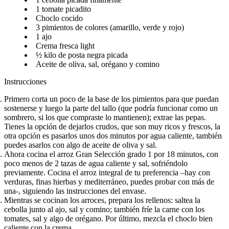
1 tomate picadito​​​​‌ ‍ ​‍​‍‌‍ ‌ ​‍‌‍‍‌‌‍‌ ‌‍‍‌‌‍ ‍​‍​‍​ ‍‍​‍​‍‌ ​ ‌‍​‌‌‍ ‍‌‍‍‌‌ ‌​‌ ‍‌​‍ ‍‌‍‍‌‌‍ ​‍​‍​‍ ​​‍​‍‌‍‍​‌ ​‍‌‍‌‌‌‍‌‍​‍​‍​ ‍‍​‍​‍‌‍‍​‌ ‌​‌ ‌​‌ ​​‌ ​ ​ ‍‍​‍ ​‍ ‌ ‌​‌ ‌‌‌‍​ ‌‍​‌‌ ​​‌‍‌‌‌‍ ​​‍ ‍‌ ​ ‌‍​‌‌‍ ‍‌‍‍‌‌ ‌​‌ ‍‌​‍ ‍‌ ​ ‌ ‌​‌ ‌‌‌‍‌​‌‍‍‌‌‍ ​‍ ‌‍‍‌‌‍ ‍‌ ‌​‌‍‌‌‌‍ ‍‌ ‌​​‍ ‌‍‌‌‌‍‌​‌‍‍‌‌ ‌​​‍ ‌‍ ‌‌‍ ‌‍‌​‌‍‌‌​ ‌‌ ​​‌ ​‍‌‍‌‌‌ ​ ‌‍‌‌‌‍ ‍‌ ‌​‌‍​‌‌ ‌​‌‍‍‌‌‍ ‌‍ ‍​ ‍ ‌‍‍‌‌‍‌​​ ‌‌ ​‍‌‍‌‌‌‍​ ‌‍‍‌‌ ​​‌‍‌‌​‍ ‌​ ‌ ​ ‌ ​ ‌‍​ ‌​​ ‍ ‌ ‌​‌ ‍‌‌ ​​‌‍‌‌​ ‌‌ ​‍‌‍‌‌‌‍​ ‌‍‍‌‌ ​​‌‍‌‌​ ‍ ‌ ​​‌‍​‌‌ ‌​‌‍‍​​ ‌‌‍‍‌‌‍ ‍‌‍‌ ‌ ​‍‌‍‌‌‌‍‌​‌‍‍‌‌‍‌‌‌‍ ‍‌ ‌​‌ ​ ​‍‌‌​ ‌‌‌​​‍‌‌ ‌‍‍ ‌‍‌‌‌ ‍‌​‍‌‌​ ​ ‌​‌​​‍‌‌​ ​ ‌​‌​​‍‌‌​ ​‍​ ​‍​ ‌‌​ ​​‌‍​‌‌‍​‍‌‍‌‌​ ‍​​ ​​​ ‌‍‌‍​ ‌‍‌​‌‍​‍​ ‍‌​‍‌‌​ ​‍​ ​‍​‍‌‌​ ‌‌‌​‌​​‍ ‍‌‍​ ‌‍‍​‌‍‍‌‌‍ ​‌‍‌​‌ ​‍‌‍‌‌‌‍ ‍​‍‌‌​ ‌‌‌​​‍‌‌ ‌‍‍ ‌‍‌‌‌ ‍‌​‍‌‌​ ​ ‌​‌​​‍‌‌​ ​ ‌​‌​​‍‌‌​ ​‍​ ​‍‌‍​‍​ ​​‌‍​‌‌‍‌​‌‍‌‌​ ​​​ ​​​ ​‌​ ​‌​ ‌‍​ ‍‌​ ‍‌​‍‌‌​ ​‍​ ​‍​‍‌‌​ ‌‌‌​‌​​‍ ‍‌ ‌​‌‍‌‌‌ ‍​‌ ‌​​ ‌‍​‍‌‍​‌‌ ​ ‌‍‌‌‌‌‌‌‌ ​‍‌‍ ​​ ‌‌‍‍​‌ ‌​‌ ‌​‌ ​​‌ ​ ​‍‌‌​ ​ ‌​​‌​‍‌‌​ ​‍‌​‌‍​‍‌‌​ ​‍‌​‌‍‌ ‌​‌ ‌‌‌‍​ ‌‍​‌‌ ​​‌‍‌‌‌‍ ​​‍ ‍‌ ​ ‌‍​‌‌‍ ‍‌‍‍‌‌ ‌​‌ ‍‌​‍ ‍‌ ​ ‌ ‌​‌ ‌‌‌‍‌​‌‍‍‌‌‍ ​‍‌‍‌‍‍‌‌‍‌​​ ‌‌ ​‍‌‍‌‌‌‍​ ‌‍‍‌‌ ​​‌‍‌‌​‍ ‌​ ‌ ​ ‌ ​ ‌‍​ ‌​​‍‌‍‌ ‌​‌ ‍‌‌ ​​‌‍‌‌​ ‌‌ ​‍‌‍‌‌‌‍​ ‌‍‍‌‌ ​​‌‍‌‌​‍‌‍‌ ​​‌‍​‌‌ ‌​‌‍‍​​ ‌‌‍‍‌‌‍ ‍‌‍‌ ‌ ​‍‌‍‌‌‌‍‌​‌‍‍‌‌‍‌‌‌‍ ‍‌ ‌​‌ ​ ​‍‌‌​ ‌‌‌​​‍‌‌ ‌‍‍ ‌‍‌‌‌ ‍‌​‍‌‌​ ​ ‌​‌​​‍‌‌​ ​ ‌​‌​​‍‌‌​ ​‍​ ​‍​ ‌‌​ ​​‌‍​‌‌‍​‍‌‍‌‌​ ‍​​ ​​​ ‌‍‌‍​ ‌‍‌​‌‍​‍​ ‍‌​‍‌‌​ ​‍​ ​‍​‍‌‌​ ‌‌‌​‌​​‍ ‍‌‍​ ‌‍‍​‌‍‍‌‌‍ ​‌‍‌​‌ ​‍‌‍‌‌‌‍ ‍​‍‌‌​ ‌‌‌​​‍‌‌ ‌‍‍ ‌‍‌‌‌ ‍‌​‍‌‌​ ​ ‌​‌​​‍‌‌​ ​ ‌​‌​​‍‌‌​ ​‍​ ​‍‌‍​‍​ ​​‌‍​‌‌‍‌​‌‍‌‌​ ​​​ ​​​ ​‌​ ​‌​ ‌‍​ ‍‌​ ‍‌​‍‌‌​ ​‍​ ​‍​‍‌‌​ ‌‌‌​‌​​‍ ‍‌ ‌​‌‍‌‌‌ ‍​‌ ‌​​‍‌‍‌ ​​‌‍‌‌‌ ​‍‌ ​ ‌ ​​‌‍‌‌‌‍​ ‌ ‌​‌‍‍‌‌ ‌‍‌‍‌‌​ ‌‌ ​​‌ ‌‌‌‍​‍‌‍ ​‌‍‍‌‌ ​ ‌‍‍​‌‍‌‌‌‍‌​​‍​‍‌ ‌
Choclo cocido​​​​‌ ‍ ​‍​‍‌‍ ‌ ​‍‌‍‍‌‌‍‌ ‌‍‍‌‌‍ ‍​‍​‍​ ‍‍​‍​‍‌ ​ ‌‍​‌‌‍ ‍‌‍‍‌‌ ‌​‌ ‍‌​‍ ‍‌‍‍‌‌‍ ​‍​‍​‍ ​​‍​‍‌‍‍​‌ ​‍‌‍‌‌‌‍‌‍​‍​‍​ ‍‍​‍​‍‌‍‍​‌ ‌​‌ ‌​‌ ​​‌ ​ ​ ‍‍​‍ ​‍ ‌ ‌​‌ ‌‌‌‍​ ‌‍​‌‌ ​​‌‍‌‌‌‍ ​​‍ ‍‌ ​ ‌‍​‌‌‍ ‍‌‍‍‌‌ ‌​‌ ‍‌​‍ ‍‌ ​ ‌ ‌​‌ ‌‌‌‍‌​‌‍‍‌‌‍ ​‍ ‌‍‍‌‌‍ ‍‌ ‌​‌‍‌‌‌‍ ‍‌ ‌​​‍ ‌‍‌‌‌‍‌​‌‍‍‌‌ ‌​​‍ ‌‍ ‌‌‍ ‌‍‌​‌‍‌‌​ ‌‌ ​​‌ ​‍‌‍‌‌‌ ​ ‌‍‌‌‌‍ ‍‌ ‌​‌‍​‌‌ ‌​‌‍‍‌‌‍ ‌‍ ‍​ ‍ ‌‍‍‌‌‍‌​​ ‌‌ ​‍‌‍‌‌‌‍​ ‌‍‍‌‌ ​​‌‍‌‌​‍ ‌​ ‌ ​ ‌ ​ ‌‍​ ‌​​ ‍ ‌ ‌​‌ ‍‌‌ ​​‌‍‌‌​ ‌‌ ​‍‌‍‌‌‌‍​ ‌‍‍‌‌ ​​‌‍‌‌​ ‍ ‌ ​​‌‍​‌‌ ‌​‌‍‍​​ ‌‌‍‍‌‌‍ ‍‌‍‌ ‌ ​‍‌‍‌‌‌‍‌​‌‍‍‌‌‍‌‌‌‍ ‍‌ ‌​‌ ​ ​‍‌‌​ ‌‌‌​​‍‌‌ ‌‍‍ ‌‍‌‌‌ ‍‌​‍‌‌​ ​ ‌​‌​​‍‌‌​ ​ ‌​‌​​‍‌‌​ ​‍​ ​‍​ ‌​​ ‌‍​ ​‌​ ​​‌‍​‌​ ​‌​ ​‌​ ‍‌‌‍‌​‌‍‌‌‌‍‌‍​ ‌‌​‍‌‌​ ​‍​ ​‍​‍‌‌​ ‌‌‌​‌​​‍ ‍‌‍​ ‌‍‍​‌‍‍‌‌‍ ​‌‍‌​‌ ​‍‌‍‌‌‌‍ ‍​‍‌‌​ ‌‌‌​​‍‌‌ ‌‍‍ ‌‍‌‌‌ ‍‌​‍‌‌​ ​ ‌​‌​​‍‌‌​ ​ ‌​‌​​‍‌‌​ ​‍​ ​‍​ ‌ ​ ‍​​ ‌‌‌‍​ ​ ​​​ ‌‍‌‍‌​​ ​‌​ ‍​​ ‌​‌‍​‍​ ‌ ​‍‌‌​ ​‍​ ​‍​‍‌‌​ ‌‌‌​‌​​‍ ‍‌ ‌​‌‍‌‌‌ ‍​‌ ‌​​ ‌‍​‍‌‍​‌‌ ​ ‌‍‌‌‌‌‌‌‌ ​‍‌‍ ​​ ‌‌‍‍​‌ ‌​‌ ‌​‌ ​​‌ ​ ​‍‌‌​ ​ ‌​​‌​‍‌‌​ ​‍‌​‌‍​‍‌‌​ ​‍‌​‌‍‌ ‌​‌ ‌‌‌‍​ ‌‍​‌‌ ​​‌‍‌‌‌‍ ​​‍ ‍‌ ​ ‌‍​‌‌‍ ‍‌‍‍‌‌ ‌​‌ ‍‌​‍ ‍‌ ​ ‌ ‌​‌ ‌‌‌‍‌​‌‍‍‌‌‍ ​‍‌‍‌‍‍‌‌‍‌​​ ‌‌ ​‍‌‍‌‌‌‍​ ‌‍‍‌‌ ​​‌‍‌‌​‍ ‌​ ‌ ​ ‌ ​ ‌‍​ ‌​​‍‌‍‌ ‌​‌ ‍‌‌ ​​‌‍‌‌​ ‌‌ ​‍‌‍‌‌‌‍​ ‌‍‍‌‌ ​​‌‍‌‌​‍‌‍‌ ​​‌‍​‌‌ ‌​‌‍‍​​ ‌‌‍‍‌‌‍ ‍‌‍‌ ‌ ​‍‌‍‌‌‌‍‌​‌‍‍‌‌‍‌‌‌‍ ‍‌ ‌​‌ ​ ​‍‌‌​ ‌‌‌​​‍‌‌ ‌‍‍ ‌‍‌‌‌ ‍‌​‍‌‌​ ​ ‌​‌​​‍‌‌​ ​ ‌​‌​​‍‌‌​ ​‍​ ​‍​ ‌​​ ‌‍​ ​‌​ ​​‌‍​‌​ ​‌​ ​‌​ ‍‌‌‍‌​‌‍‌‌‌‍‌‍​ ‌‌​‍‌‌​ ​‍​ ​‍​‍‌‌​ ‌‌‌​‌​​‍ ‍‌‍​ ‌‍‍​‌‍‍‌‌‍ ​‌‍‌​‌ ​‍‌‍‌‌‌‍ ‍​‍‌‌​ ‌‌‌​​‍‌‌ ‌‍‍ ‌‍‌‌‌ ‍‌​‍‌‌​ ​ ‌​‌​​‍‌‌​ ​ ‌​‌​​‍‌‌​ ​‍​ ​‍​ ‌ ​ ‍​​ ‌‌‌‍​ ​ ​​​ ‌‍‌‍‌​​ ​‌​ ‍​​ ‌​‌‍​‍​ ‌ ​‍‌‌​ ​‍​ ​‍​‍‌‌​ ‌‌‌​‌​​‍ ‍‌ ‌​‌‍‌‌‌ ‍​‌ ‌​​‍‌‍‌ ​​‌‍‌‌‌ ​‍‌ ​ ‌ ​​‌‍‌‌‌‍​ ‌ ‌​‌‍‍‌‌ ‌‍‌‍‌‌​ ‌‌ ​​‌ ‌‌‌‍​‍‌‍ ​‌‍‍‌‌ ​ ‌‍‍​‌‍‌‌‌‍‌​​‍​‍‌ ‌
3 pimientos de colores (amarillo, verde y rojo)​​​​‌ ‍ ​‍​‍‌‍ ‌ ​‍‌‍‍‌‌‍‌ ‌‍‍‌‌‍ ‍​‍​‍​ ‍‍​‍​‍‌ ​ ‌‍​‌‌‍ ‍‌‍‍‌‌ ‌​‌ ‍‌​‍ ‍‌‍‍‌‌‍ ​‍​‍​‍ ​​‍​‍‌‍‍​‌ ​‍‌‍‌‌‌‍‌‍​‍​‍​ ‍‍​‍​‍‌‍‍​‌ ‌​‌ ‌​‌ ​​‌ ​ ​ ‍‍​‍ ​‍ ‌ ‌​‌ ‌‌‌‍​ ‌‍​‌‌ ​​‌‍‌‌‌‍ ​​‍ ‍‌ ​ ‌‍​‌‌‍ ‍‌‍‍‌‌ ‌​‌ ‍‌​‍ ‍‌ ​ ‌ ‌​‌ ‌‌‌‍‌​‌‍‍‌‌‍ ​‍ ‌‍‍‌‌‍ ‍‌ ‌​‌‍‌‌‌‍ ‍‌ ‌​​‍ ‌‍‌‌‌‍‌​‌‍‍‌‌ ‌​​‍ ‌‍ ‌‌‍ ‌‍‌​‌‍‌‌​ ‌‌ ​​‌ ​‍‌‍‌‌‌ ​ ‌‍‌‌‌‍ ‍‌ ‌​‌‍​‌‌ ‌​‌‍‍‌‌‍ ‌‍ ‍​ ‍ ‌‍‍‌‌‍‌​​ ‌‌ ​‍‌‍‌‌‌‍​ ‌‍‍‌‌ ​​‌‍‌‌​‍ ‌​ ‌ ​ ‌ ​ ‌‍​ ‌​​ ‍ ‌ ‌​‌ ‍‌‌ ​​‌‍‌‌​ ‌‌ ​‍‌‍‌‌‌‍​ ‌‍‍‌‌ ​​‌‍‌‌​ ‍ ‌ ​​‌‍​‌‌ ‌​‌‍‍​​ ‌‌‍‍‌‌‍ ‍‌‍‌ ‌ ​‍‌‍‌‌‌‍‌​‌‍‍‌‌‍‌‌‌‍ ‍‌ ‌​‌ ​ ​‍‌‌​ ‌‌‌​​‍‌‌ ‌‍‍ ‌‍‌‌‌ ‍‌​‍‌‌​ ​ ‌​‌​​‍‌‌​ ​ ‌​‌​​‍‌‌​ ​‍​ ​‍​ ‌​​ ‌‌​ ‌‍​ ‍​​ ​ ‌‍‌​​ ‌ ​ ​‍​ ‌‌‌‍​ ​ ‌‌​ ‌‌​‍‌‌​ ​‍​ ​‍​‍‌‌​ ‌‌‌​‌​​‍ ‍‌‍​ ‌‍‍​‌‍‍‌‌‍ ​‌‍‌​‌ ​‍‌‍‌‌‌‍ ‍​‍‌‌​ ‌‌‌​​‍‌‌ ‌‍‍ ‌‍‌‌‌ ‍‌​‍‌‌​ ​ ‌​‌​​‍‌‌​ ​ ‌​‌​​‍‌‌​ ​‍​ ​‍‌‍‌‌​ ‍‌‌‍​ ‌‍‌‍​ ‌‍‌‍‌​​ ‌‍​ ​‍‌‍‌‍​ ‌‌​ ‌ ‌‍​ ​‍‌‌​ ​‍​ ​‍​‍‌‌​ ‌‌‌​‌​​‍ ‍‌ ‌​‌‍‌‌‌ ‍​‌ ‌​​ ‌‍​‍‌‍​‌‌ ​ ‌‍‌‌‌‌‌‌‌ ​‍‌‍ ​​ ‌‌‍‍​‌ ‌​‌ ‌​‌ ​​‌ ​ ​‍‌‌​ ​ ‌​​‌​‍‌‌​ ​‍‌​‌‍​‍‌‌​ ​‍‌​‌‍‌ ‌​‌ ‌‌‌‍​ ‌‍​‌‌ ​​‌‍‌‌‌‍ ​​‍ ‍‌ ​ ‌‍​‌‌‍ ‍‌‍‍‌‌ ‌​‌ ‍‌​‍ ‍‌ ​ ‌ ‌​‌ ‌‌‌‍‌​‌‍‍‌‌‍ ​‍‌‍‌‍‍‌‌‍‌​​ ‌‌ ​‍‌‍‌‌‌‍​ ‌‍‍‌‌ ​​‌‍‌‌​‍ ‌​ ‌ ​ ‌ ​ ‌‍​ ‌​​‍‌‍‌ ‌​‌ ‍‌‌ ​​‌‍‌‌​ ‌‌ ​‍‌‍‌‌‌‍​ ‌‍‍‌‌ ​​‌‍‌‌​‍‌‍‌ ​​‌‍​‌‌ ‌​‌‍‍​​ ‌‌‍‍‌‌‍ ‍‌‍‌ ‌ ​‍‌‍‌‌‌‍‌​‌‍‍‌‌‍‌‌‌‍ ‍‌ ‌​‌ ​ ​‍‌‌​ ‌‌‌​​‍‌‌ ‌‍‍ ‌‍‌‌‌ ‍‌​‍‌‌​ ​ ‌​‌​​‍‌‌​ ​ ‌​‌​​‍‌‌​ ​‍​ ​‍​ ‌​​ ‌‌​ ‌‍​ ‍​​ ​ ‌‍‌​​ ‌ ​ ​‍​ ‌‌‌‍​ ​ ‌‌​ ‌‌​‍‌‌​ ​‍​ ​‍​‍‌‌​ ‌‌‌​‌​​‍ ‍‌‍​ ‌‍‍​‌‍‍‌‌‍ ​‌‍‌​‌ ​‍‌‍‌‌‌‍ ‍​‍‌‌​ ‌‌‌​​‍‌‌ ‌‍‍ ‌‍‌‌‌ ‍‌​‍‌‌​ ​ ‌​‌​​‍‌‌​ ​ ‌​‌​​‍‌‌​ ​‍​ ​‍‌‍‌‌​ ‍‌‌‍​ ‌‍‌‍​ ‌‍‌‍‌​​ ‌‍​ ​‍‌‍‌‍​ ‌‌​ ‌ ‌‍​ ​‍‌‌​ ​‍​ ​‍​‍‌‌​ ‌‌‌​‌​​‍ ‍‌ ‌​‌‍‌‌‌ ‍​‌ ‌​​‍‌‍‌ ​​‌‍‌‌‌ ​‍‌ ​ ‌ ​​‌‍‌‌‌‍​ ‌ ‌​‌‍‍‌‌ ‌‍‌‍‌‌​ ‌‌ ​​‌ ‌‌‌‍​‍‌‍ ​‌‍‍‌‌ ​ ‌‍‍​‌‍‌‌‌‍‌​​‍​‍‌ ‌
1 ajo​​​​‌ ‍ ​‍​‍‌‍ ‌ ​‍‌‍‍‌‌‍‌ ‌‍‍‌‌‍ ‍​‍​‍​ ‍‍​‍​‍‌ ​ ‌‍​‌‌‍ ‍‌‍‍‌‌ ‌​‌ ‍‌​‍ ‍‌‍‍‌‌‍ ​‍​‍​‍ ​​‍​‍‌‍‍​‌ ​‍‌‍‌‌‌‍‌‍​‍​‍​ ‍‍​‍​‍‌‍‍​‌ ‌​‌ ‌​‌ ​​‌ ​ ​ ‍‍​‍ ​‍ ‌ ‌​‌ ‌‌‌‍​ ‌‍​‌‌ ​​‌‍‌‌‌‍ ​​‍ ‍‌ ​ ‌‍​‌‌‍ ‍‌‍‍‌‌ ‌​‌ ‍‌​‍ ‍‌ ​ ‌ ‌​‌ ‌‌‌‍‌​‌‍‍‌‌‍ ​‍ ‌‍‍‌‌‍ ‍‌ ‌​‌‍‌‌‌‍ ‍‌ ‌​​‍ ‌‍‌‌‌‍‌​‌‍‍‌‌ ‌​​‍ ‌‍ ‌‌‍ ‌‍‌​‌‍‌‌​ ‌‌ ​​‌ ​‍‌‍‌‌‌ ​ ‌‍‌‌‌‍ ‍‌ ‌​‌‍​‌‌ ‌​‌‍‍‌‌‍ ‌‍ ‍​ ‍ ‌‍‍‌‌‍‌​​ ‌‌ ​‍‌‍‌‌‌‍​ ‌‍‍‌‌ ​​‌‍‌‌​‍ ‌​ ‌ ​ ‌ ​ ‌‍​ ‌​​ ‍ ‌ ‌​‌ ‍‌‌ ​​‌‍‌‌​ ‌‌ ​‍‌‍‌‌‌‍​ ‌‍‍‌‌ ​​‌‍‌‌​ ‍ ‌ ​​‌‍​‌‌ ‌​‌‍‍​​ ‌‌‍‍‌‌‍ ‍‌‍‌ ‌ ​‍‌‍‌‌‌‍‌​‌‍‍‌‌‍‌‌‌‍ ‍‌ ‌​‌ ​ ​‍‌‌​ ‌‌‌​​‍‌‌ ‌‍‍ ‌‍‌‌‌ ‍‌​‍‌‌​ ​ ‌​‌​​‍‌‌​ ​ ‌​‌​​‍‌‌​ ​‍​ ​‍​ ​​‌‍‌‍‌‍‌‌​ ​​‌‍‌‍​ ‍‌​ ‍‌‌‍​‍​ ‌‍​ ‌​‌‍​ ‌‍‌​​‍‌‌​ ​‍​ ​‍​‍‌‌​ ‌‌‌​‌​​‍ ‍‌‍​ ‌‍‍​‌‍‍‌‌‍ ​‌‍‌​‌ ​‍‌‍‌‌‌‍ ‍​‍‌‌​ ‌‌‌​​‍‌‌ ‌‍‍ ‌‍‌‌‌ ‍‌​‍‌‌​ ​ ‌​‌​​‍‌‌​ ​ ‌​‌​​‍‌‌​ ​‍​ ​‍​ ​ ‌‍​ ​ ‌‌‌‍​ ​ ‌‍‌‍‌‍‌‍‌‌​ ​ ‌‍‌‌‌‍‌‌‌‍​‍​ ​‌​‍‌‌​ ​‍​ ​‍​‍‌‌​ ‌‌‌​‌​​‍ ‍‌ ‌​‌‍‌‌‌ ‍​‌ ‌​​ ‌‍​‍‌‍​‌‌ ​ ‌‍‌‌‌‌‌‌‌ ​‍‌‍ ​​ ‌‌‍‍​‌ ‌​‌ ‌​‌ ​​‌ ​ ​‍‌‌​ ​ ‌​​‌​‍‌‌​ ​‍‌​‌‍​‍‌‌​ ​‍‌​‌‍‌ ‌​‌ ‌‌‌‍​ ‌‍​‌‌ ​​‌‍‌‌‌‍ ​​‍ ‍‌ ​ ‌‍​‌‌‍ ‍‌‍‍‌‌ ‌​‌ ‍‌​‍ ‍‌ ​ ‌ ‌​‌ ‌‌‌‍‌​‌‍‍‌‌‍ ​‍‌‍‌‍‍‌‌‍‌​​ ‌‌ ​‍‌‍‌‌‌‍​ ‌‍‍‌‌ ​​‌‍‌‌​‍ ‌​ ‌ ​ ‌ ​ ‌‍​ ‌​​‍‌‍‌ ‌​‌ ‍‌‌ ​​‌‍‌‌​ ‌‌ ​‍‌‍‌‌‌‍​ ‌‍‍‌‌ ​​‌‍‌‌​‍‌‍‌ ​​‌‍​‌‌ ‌​‌‍‍​​ ‌‌‍‍‌‌‍ ‍‌‍‌ ‌ ​‍‌‍‌‌‌‍‌​‌‍‍‌‌‍‌‌‌‍ ‍‌ ‌​‌ ​ ​‍‌‌​ ‌‌‌​​‍‌‌ ‌‍‍ ‌‍‌‌‌ ‍‌​‍‌‌​ ​ ‌​‌​​‍‌‌​ ​ ‌​‌​​‍‌‌​ ​‍​ ​‍​ ​​‌‍‌‍‌‍‌‌​ ​​‌‍‌‍​ ‍‌​ ‍‌‌‍​‍​ ‌‍​ ‌​‌‍​ ‌‍‌​​‍‌‌​ ​‍​ ​‍​‍‌‌​ ‌‌‌​‌​​‍ ‍‌‍​ ‌‍‍​‌‍‍‌‌‍ ​‌‍‌​‌ ​‍‌‍‌‌‌‍ ‍​‍‌‌​ ‌‌‌​​‍‌‌ ‌‍‍ ‌‍‌‌‌ ‍‌​‍‌‌​ ​ ‌​‌​​‍‌‌​ ​ ‌​‌​​‍‌‌​ ​‍​ ​‍​ ​ ‌‍​ ​ ‌‌‌‍​ ​ ‌‍‌‍‌‍‌‍‌‌​ ​ ‌‍‌‌‌‍‌‌‌‍​‍​ ​‌​‍‌‌​ ​‍​ ​‍​‍‌‌​ ‌‌‌​‌​​‍ ‍‌ ‌​‌‍‌‌‌ ‍​‌ ‌​​‍‌‍‌ ​​‌‍‌‌‌ ​‍‌ ​ ‌ ​​‌‍‌‌‌‍​ ‌ ‌​‌‍‍‌‌ ‌‍‌‍‌‌​ ‌‌ ​​‌ ‌‌‌‍​‍‌‍ ​‌‍‍‌‌ ​ ‌‍‍​‌‍‌‌‌‍‌​​‍​‍‌ ‌
Crema fresca light​​​​‌ ‍ ​‍​‍‌‍ ‌ ​‍‌‍‍‌‌‍‌ ‌‍‍‌‌‍ ‍​‍​‍​ ‍‍​‍​‍‌ ​ ‌‍​‌‌‍ ‍‌‍‍‌‌ ‌​‌ ‍‌​‍ ‍‌‍‍‌‌‍ ​‍​‍​‍ ​​‍​‍‌‍‍​‌ ​‍‌‍‌‌‌‍‌‍​‍​‍​ ‍‍​‍​‍‌‍‍​‌ ‌​‌ ‌​‌ ​​‌ ​ ​ ‍‍​‍ ​‍ ‌ ‌​‌ ‌‌‌‍​ ‌‍​‌‌ ​​‌‍‌‌‌‍ ​​‍ ‍‌ ​ ‌‍​‌‌‍ ‍‌‍‍‌‌ ‌​‌ ‍‌​‍ ‍‌ ​ ‌ ‌​‌ ‌‌‌‍‌​‌‍‍‌‌‍ ​‍ ‌‍‍‌‌‍ ‍‌ ‌​‌‍‌‌‌‍ ‍‌ ‌​​‍ ‌‍‌‌‌‍‌​‌‍‍‌‌ ‌​​‍ ‌‍ ‌‌‍ ‌‍‌​‌‍‌‌​ ‌‌ ​​‌ ​‍‌‍‌‌‌ ​ ‌‍‌‌‌‍ ‍‌ ‌​‌‍​‌‌ ‌​‌‍‍‌‌‍ ‌‍ ‍​ ‍ ‌‍‍‌‌‍‌​​ ‌‌ ​‍‌‍‌‌‌‍​ ‌‍‍‌‌ ​​‌‍‌‌​‍ ‌​ ‌ ​ ‌ ​ ‌‍​ ‌​​ ‍ ‌ ‌​‌ ‍‌‌ ​​‌‍‌‌​ ‌‌ ​‍‌‍‌‌‌‍​ ‌‍‍‌‌ ​​‌‍‌‌​ ‍ ‌ ​​‌‍​‌‌ ‌​‌‍‍​​ ‌‌‍‍‌‌‍ ‍‌‍‌ ‌ ​‍‌‍‌‌‌‍‌​‌‍‍‌‌‍‌‌‌‍ ‍‌ ‌​‌ ​ ​‍‌‌​ ‌‌‌​​‍‌‌ ‌‍‍ ‌‍‌‌‌ ‍‌​‍‌‌​ ​ ‌​‌​​‍‌‌​ ​ ‌​‌​​‍‌‌​ ​‍​ ​‍‌‍‌‌‌‍​‍‌‍‌‍‌‍‌‍‌‍‌​​ ‌ ​ ‌​‌‍‌‌​ ‌​​ ‍​​ ‌‍​ ‍‌​‍‌‌​ ​‍​ ​‍​‍‌‌​ ‌‌‌​‌​​‍ ‍‌‍​ ‌‍‍​‌‍‍‌‌‍ ​‌‍‌​‌ ​‍‌‍‌‌‌‍ ‍​‍‌‌​ ‌‌‌​​‍‌‌ ‌‍‍ ‌‍‌‌‌ ‍‌​‍‌‌​ ​ ‌​‌​​‍‌‌​ ​ ‌​‌​​‍‌‌​ ​‍​ ​‍​ ‌‍​ ‍‌​ ‍​​ ​‍‌‍‌​‌‍​‍‌‍‌​​ ‍​‌‍​‍‌‍​ ​ ‌‍‌‍‌​​‍‌‌​ ​‍​ ​‍​‍‌‌​ ‌‌‌​‌​​‍ ‍‌ ‌​‌‍‌‌‌ ‍​‌ ‌​​ ‌‍​‍‌‍​‌‌ ​ ‌‍‌‌‌‌‌‌‌ ​‍‌‍ ​​ ‌‌‍‍​‌ ‌​‌ ‌​‌ ​​‌ ​ ​‍‌‌​ ​ ‌​​‌​‍‌‌​ ​‍‌​‌‍​‍‌‌​ ​‍‌​‌‍‌ ‌​‌ ‌‌‌‍​ ‌‍​‌‌ ​​‌‍‌‌‌‍ ​​‍ ‍‌ ​ ‌‍​‌‌‍ ‍‌‍‍‌‌ ‌​‌ ‍‌​‍ ‍‌ ​ ‌ ‌​‌ ‌‌‌‍‌​‌‍‍‌‌‍ ​‍‌‍‌‍‍‌‌‍‌​​ ‌‌ ​‍‌‍‌‌‌‍​ ‌‍‍‌‌ ​​‌‍‌‌​‍ ‌​ ‌ ​ ‌ ​ ‌‍​ ‌​​‍‌‍‌ ‌​‌ ‍‌‌ ​​‌‍‌‌​ ‌‌ ​‍‌‍‌‌‌‍​ ‌‍‍‌‌ ​​‌‍‌‌​‍‌‍‌ ​​‌‍​‌‌ ‌​‌‍‍​​ ‌‌‍‍‌‌‍ ‍‌‍‌ ‌ ​‍‌‍‌‌‌‍‌​‌‍‍‌‌‍‌‌‌‍ ‍‌ ‌​‌ ​ ​‍‌‌​ ‌‌‌​​‍‌‌ ‌‍‍ ‌‍‌‌‌ ‍‌​‍‌‌​ ​ ‌​‌​​‍‌‌​ ​ ‌​‌​​‍‌‌​ ​‍​ ​‍‌‍‌‌‌‍​‍‌‍‌‍‌‍‌‍‌‍‌​​ ‌ ​ ‌​‌‍‌‌​ ‌​​ ‍​​ ‌‍​ ‍‌​‍‌‌​ ​‍​ ​‍​‍‌‌​ ‌‌‌​‌​​‍ ‍‌‍​ ‌‍‍​‌‍‍‌‌‍ ​‌‍‌​‌ ​‍‌‍‌‌‌‍ ‍​‍‌‌​ ‌‌‌​​‍‌‌ ‌‍‍ ‌‍‌‌‌ ‍‌​‍‌‌​ ​ ‌​‌​​‍‌‌​ ​ ‌​‌​​‍‌‌​ ​‍​ ​‍​ ‌‍​ ‍‌​ ‍​​ ​‍‌‍‌​‌‍​‍‌‍‌​​ ‍​‌‍​‍‌‍​ ​ ‌‍‌‍‌​​‍‌‌​ ​‍​ ​‍​‍‌‌​ ‌‌‌​‌​​‍ ‍‌ ‌​‌‍‌‌‌ ‍​‌ ‌​​‍‌‍‌ ​​‌‍‌‌‌ ​‍‌ ​ ‌ ​​‌‍‌‌‌‍​ ‌ ‌​‌‍‍‌‌ ‌‍‌‍‌‌​ ‌‌ ​​‌ ‌‌‌‍​‍‌‍ ​‌‍‍‌‌ ​ ‌‍‍​‌‍‌‌‌‍‌​​‍​‍‌ ‌
½ kilo de posta negra picada​​​​‌ ‍ ​‍​‍‌‍ ‌ ​‍‌‍‍‌‌‍‌ ‌‍‍‌‌‍ ‍​‍​‍​ ‍‍​‍​‍‌ ​ ‌‍​‌‌‍ ‍‌‍‍‌‌ ‌​‌ ‍‌​‍ ‍‌‍‍‌‌‍ ​‍​‍​‍ ​​‍​‍‌‍‍​‌ ​‍‌‍‌‌‌‍‌‍​‍​‍​ ‍‍​‍​‍‌‍‍​‌ ‌​‌ ‌​‌ ​​‌ ​ ​ ‍‍​‍ ​‍ ‌ ‌​‌ ‌‌‌‍​ ‌‍​‌‌ ​​‌‍‌‌‌‍ ​​‍ ‍‌ ​ ‌‍​‌‌‍ ‍‌‍‍‌‌ ‌​‌ ‍‌​‍ ‍‌ ​ ‌ ‌​‌ ‌‌‌‍‌​‌‍‍‌‌‍ ​‍ ‌‍‍‌‌‍ ‍‌ ‌​‌‍‌‌‌‍ ‍‌ ‌​​‍ ‌‍‌‌‌‍‌​‌‍‍‌‌ ‌​​‍ ‌‍ ‌‌‍ ‌‍‌​‌‍‌‌​ ‌‌ ​​‌ ​‍‌‍‌‌‌ ​ ‌‍‌‌‌‍ ‍‌ ‌​‌‍​‌‌ ‌​‌‍‍‌‌‍ ‌‍ ‍​ ‍ ‌‍‍‌‌‍‌​​ ‌‌ ​‍‌‍‌‌‌‍​ ‌‍‍‌‌ ​​‌‍‌‌​‍ ‌​ ‌ ​ ‌ ​ ‌‍​ ‌​​ ‍ ‌ ‌​‌ ‍‌‌ ​​‌‍‌‌​ ‌‌ ​‍‌‍‌‌‌‍​ ‌‍‍‌‌ ​​‌‍‌‌​ ‍ ‌ ​​‌‍​‌‌ ‌​‌‍‍​​ ‌‌‍‍‌‌‍ ‍‌‍‌ ‌ ​‍‌‍‌‌‌‍‌​‌‍‍‌‌‍‌‌‌‍ ‍‌ ‌​‌ ​ ​‍‌‌​ ‌‌‌​​‍‌‌ ‌‍‍ ‌‍‌‌‌ ‍‌​‍‌‌​ ​ ‌​‌​​‍‌‌​ ​ ‌​‌​​‍‌‌​ ​‍​ ​‍​ ‌‍​ ​ ​ ‌‌​ ‍‌‌‍​‌‌‍‌​‌‍​‍​ ‌​​ ‌ ‌‍‌‍​ ‍‌​ ‍​​‍‌‌​ ​‍​ ​‍​‍‌‌​ ‌‌‌​‌​​‍ ‍‌‍​ ‌‍‍​‌‍‍‌‌‍ ​‌‍‌​‌ ​‍‌‍‌‌‌‍ ‍​‍‌‌​ ‌‌‌​​‍‌‌ ‌‍‍ ‌‍‌‌‌ ‍‌​‍‌‌​ ​ ‌​‌​​‍‌‌​ ​ ‌​‌​​‍‌‌​ ​‍​ ​‍​ ‌​‌‍‌‌​ ​ ‌‍‌‌​ ‍​​ ‍​​ ‍​‌‍​‍​ ​ ​ ​‌​ ‍‌​ ​ ​‍‌‌​ ​‍​ ​‍​‍‌‌​ ‌‌‌​‌​​‍ ‍‌ ‌​‌‍‌‌‌ ‍​‌ ‌​​ ‌‍​‍‌‍​‌‌ ​ ‌‍‌‌‌‌‌‌‌ ​‍‌‍ ​​ ‌‌‍‍​‌ ‌​‌ ‌​‌ ​​‌ ​ ​‍‌‌​ ​ ‌​​‌​‍‌‌​ ​‍‌​‌‍​‍‌‌​ ​‍‌​‌‍‌ ‌​‌ ‌‌‌‍​ ‌‍​‌‌ ​​‌‍‌‌‌‍ ​​‍ ‍‌ ​ ‌‍​‌‌‍ ‍‌‍‍‌‌ ‌​‌ ‍‌​‍ ‍‌ ​ ‌ ‌​‌ ‌‌‌‍‌​‌‍‍‌‌‍ ​‍‌‍‌‍‍‌‌‍‌​​ ‌‌ ​‍‌‍‌‌‌‍​ ‌‍‍‌‌ ​​‌‍‌‌​‍ ‌​ ‌ ​ ‌ ​ ‌‍​ ‌​​‍‌‍‌ ‌​‌ ‍‌‌ ​​‌‍‌‌​ ‌‌ ​‍‌‍‌‌‌‍​ ‌‍‍‌‌ ​​‌‍‌‌​‍‌‍‌ ​​‌‍​‌‌ ‌​‌‍‍​​ ‌‌‍‍‌‌‍ ‍‌‍‌ ‌ ​‍‌‍‌‌‌‍‌​‌‍‍‌‌‍‌‌‌‍ ‍‌ ‌​‌ ​ ​‍‌‌​ ‌‌‌​​‍‌‌ ‌‍‍ ‌‍‌‌‌ ‍‌​‍‌‌​ ​ ‌​‌​​‍‌‌​ ​ ‌​‌​​‍‌‌​ ​‍​ ​‍​ ‌‍​ ​ ​ ‌‌​ ‍‌‌‍​‌‌‍‌​‌‍​‍​ ‌​​ ‌ ‌‍‌‍​ ‍‌​ ‍​​‍‌‌​ ​‍​ ​‍​‍‌‌​ ‌‌‌​‌​​‍ ‍‌‍​ ‌‍‍​‌‍‍‌‌‍ ​‌‍‌​‌ ​‍‌‍‌‌‌‍ ‍​‍‌‌​ ‌‌‌​​‍‌‌ ‌‍‍ ‌‍‌‌‌ ‍‌​‍‌‌​ ​ ‌​‌​​‍‌‌​ ​ ‌​‌​​‍‌‌​ ​‍​ ​‍​ ‌​‌‍‌‌​ ​ ‌‍‌‌​ ‍​​ ‍​​ ‍​‌‍​‍​ ​ ​ ​‌​ ‍‌​ ​ ​‍‌‌​ ​‍​ ​‍​‍‌‌​ ‌‌‌​‌​​‍ ‍‌ ‌​‌‍‌‌‌ ‍​‌ ‌​​‍‌‍‌ ​​‌‍‌‌‌ ​‍‌ ​ ‌ ​​‌‍‌‌‌‍​ ‌ ‌​‌‍‍‌‌ ‌‍‌‍‌‌​ ‌‌ ​​‌ ‌‌‌‍​‍‌‍ ​‌‍‍‌‌ ​ ‌‍‍​‌‍‌‌‌‍‌​​‍​‍‌ ‌
Aceite de oliva, sal, orégano y comino​​​​‌ ‍ ​‍​‍‌‍ ‌ ​‍‌‍‍‌‌‍‌ ‌‍‍‌‌‍ ‍​‍​‍​ ‍‍​‍​‍‌ ​ ‌‍​‌‌‍ ‍‌‍‍‌‌ ‌​‌ ‍‌​‍ ‍‌‍‍‌‌‍ ​‍​‍​‍ ​​‍​‍‌‍‍​‌ ​‍‌‍‌‌‌‍‌‍​‍​‍​ ‍‍​‍​‍‌‍‍​‌ ‌​‌ ‌​‌ ​​‌ ​ ​ ‍‍​‍ ​‍ ‌ ‌​‌ ‌‌‌‍​ ‌‍​‌‌ ​​‌‍‌‌‌‍ ​​‍ ‍‌ ​ ‌‍​‌‌‍ ‍‌‍‍‌‌ ‌​‌ ‍‌​‍ ‍‌ ​ ‌ ‌​‌ ‌‌‌‍‌​‌‍‍‌‌‍ ​‍ ‌‍‍‌‌‍ ‍‌ ‌​‌‍‌‌‌‍ ‍‌ ‌​​‍ ‌‍‌‌‌‍‌​‌‍‍‌‌ ‌​​‍ ‌‍ ‌‌‍ ‌‍‌​‌‍‌‌​ ‌‌ ​​‌ ​‍‌‍‌‌‌ ​ ‌‍‌‌‌‍ ‍‌ ‌​‌‍​‌‌ ‌​‌‍‍‌‌‍ ‌‍ ‍​ ‍ ‌‍‍‌‌‍‌​​ ‌‌ ​‍‌‍‌‌‌‍​ ‌‍‍‌‌ ​​‌‍‌‌​‍ ‌​ ‌ ​ ‌ ​ ‌‍​ ‌​​ ‍ ‌ ‌​‌ ‍‌‌ ​​‌‍‌‌​ ‌‌ ​‍‌‍‌‌‌‍​ ‌‍‍‌‌ ​​‌‍‌‌​ ‍ ‌ ​​‌‍​‌‌ ‌​‌‍‍​​ ‌‌‍‍‌‌‍ ‍‌‍‌ ‌ ​‍‌‍‌‌‌‍‌​‌‍‍‌‌‍‌‌‌‍ ‍‌ ‌​‌ ​ ​‍‌‌​ ‌‌‌​​‍‌‌ ‌‍‍ ‌‍‌‌‌ ‍‌​‍‌‌​ ​ ‌​‌​​‍‌‌​ ​ ‌​‌​​‍‌‌​ ​‍​ ​‍​ ‌ ​ ‌ ​ ​ ​ ​ ​ ​ ​ ‌‌​ ‌ ​ ‌ ​ ​‌‌‍​ ‌‍​‌‌‍​‌​‍‌‌​ ​‍​ ​‍​‍‌‌​ ‌‌‌​‌​​‍ ‍‌‍​ ‌‍‍​‌‍‍‌‌‍ ​‌‍‌​‌ ​‍‌‍‌‌‌‍ ‍​‍‌‌​ ‌‌‌​​‍‌‌ ‌‍‍ ‌‍‌‌‌ ‍‌​‍‌‌​ ​ ‌​‌​​‍‌‌​ ​ ‌​‌​​‍‌‌​ ​‍​ ​‍‌‍​ ‌‍​ ​ ​ ‌‍​ ‌‍​‍‌‍‌​​ ​‌‌‍​‍​ ‍‌​ ​​​ ‌ ​ ‌‌​‍‌‌​ ​‍​ ​‍​‍‌‌​ ‌‌‌​‌​​‍ ‍‌ ‌​‌‍‌‌‌ ‍​‌ ‌​​ ‌‍​‍‌‍​‌‌ ​ ‌‍‌‌‌‌‌‌‌ ​‍‌‍ ​​ ‌‌‍‍​‌ ‌​‌ ‌​‌ ​​‌ ​ ​‍‌‌​ ​ ‌​​‌​‍‌‌​ ​‍‌​‌‍​‍‌‌​ ​‍‌​‌‍‌ ‌​‌ ‌‌‌‍​ ‌‍​‌‌ ​​‌‍‌‌‌‍ ​​‍ ‍‌ ​ ‌‍​‌‌‍ ‍‌‍‍‌‌ ‌​‌ ‍‌​‍ ‍‌ ​ ‌ ‌​‌ ‌‌‌‍‌​‌‍‍‌‌‍ ​‍‌‍‌‍‍‌‌‍‌​​ ‌‌ ​‍‌‍‌‌‌‍​ ‌‍‍‌‌ ​​‌‍‌‌​‍ ‌​ ‌ ​ ‌ ​ ‌‍​ ‌​​‍‌‍‌ ‌​‌ ‍‌‌ ​​‌‍‌‌​ ‌‌ ​‍‌‍‌‌‌‍​ ‌‍‍‌‌ ​​‌‍‌‌​‍‌‍‌ ​​‌‍​‌‌ ‌​‌‍‍​​ ‌‌‍‍‌‌‍ ‍‌‍‌ ‌ ​‍‌‍‌‌‌‍‌​‌‍‍‌‌‍‌‌‌‍ ‍‌ ‌​‌ ​ ​‍‌‌​ ‌‌‌​​‍‌‌ ‌‍‍ ‌‍‌‌‌ ‍‌​‍‌‌​ ​ ‌​‌​​‍‌‌​ ​ ‌​‌​​‍‌‌​ ​‍​ ​‍​ ‌ ​ ‌ ​ ​ ​ ​ ​ ​ ​ ‌‌​ ‌ ​ ‌ ​ ​‌‌‍​ ‌‍​‌‌‍​‌​‍‌‌​ ​‍​ ​‍​‍‌‌​ ‌‌‌​‌​​‍ ‍‌‍​ ‌‍‍​‌‍‍‌‌‍ ​‌‍‌​‌ ​‍‌‍‌‌‌‍ ‍​‍‌‌​ ‌‌‌​​‍‌‌ ‌‍‍ ‌‍‌‌‌ ‍‌​‍‌‌​ ​ ‌​‌​​‍‌‌​ ​ ‌​‌​​‍‌‌​ ​‍​ ​‍‌‍​ ‌‍​ ​ ​ ‌‍​ ‌‍​‍‌‍‌​​ ​‌‌‍​‍​ ‍‌​ ​​​ ‌ ​ ‌‌​‍‌‌​ ​‍​ ​‍​‍‌‌​ ‌‌‌​‌​​‍ ‍‌ ‌​‌‍‌‌‌ ‍​‌ ‌​​‍‌‍‌ ​​‌‍‌‌‌ ​‍‌ ​ ‌ ​​‌‍‌‌‌‍​ ‌ ‌​‌‍‍‌‌ ‌‍‌‍‌‌​ ‌‌ ​​‌ ‌‌‌‍​‍‌‍ ​‌‍‍‌‌ ​ ‌‍‍​‌‍‌‌‌‍‌​​‍​‍‌ ‌
Instrucciones
Primero corta un poco de la base de los pimientos para que puedan
sostenerse y luego la parte del tallo (que podría funcionar como un
sombrero, si los que compraste lo mantienen); extrae las pepas.
Tienes la opción de dejarlos crudos, que son muy ricos y frescos, la
otra opción es pasarlos unos dos minutos por agua caliente, también
puedes asarlos con algo de aceite de oliva y sal.​​​​‌ ‍ ​‍​‍‌‍ ‌ ​‍‌‍‍‌‌‍‌ ‌‍‍‌‌‍ ‍​‍​‍​ ‍‍​‍​‍‌ ​ ‌‍​‌‌‍ ‍‌‍‍‌‌ ‌​‌ ‍‌​‍ ‍‌‍‍‌‌‍ ​‍​‍​‍ ​​‍​‍‌‍‍​‌ ​‍‌‍‌‌‌‍‌‍​‍​‍​ ‍‍​‍​‍‌‍‍​‌ ‌​‌ ‌​‌ ​​‌ ​ ​ ‍‍​‍ ​‍ ‌ ‌​‌ ‌‌‌‍​ ‌‍​‌‌ ​​‌‍‌‌‌‍ ​​‍ ‍‌ ​ ‌‍​‌‌‍ ‍‌‍‍‌‌ ‌​‌ ‍‌​‍ ‍‌ ​ ‌ ‌​‌ ‌‌‌‍‌​‌‍‍‌‌‍ ​‍ ‌‍‍‌‌‍ ‍‌ ‌​‌‍‌‌‌‍ ‍‌ ‌​​‍ ‌‍‌‌‌‍‌​‌‍‍‌‌ ‌​​‍ ‌‍ ‌‌‍ ‌‍‌​‌‍‌‌​ ‌‌ ​​‌ ​‍‌‍‌‌‌ ​ ‌‍‌‌‌‍ ‍‌ ‌​‌‍​‌‌ ‌​‌‍‍‌‌‍ ‌‍ ‍​ ‍ ‌‍‍‌‌‍‌​​ ‌‌ ​‍‌‍‌‌‌‍​ ‌‍‍‌‌ ​​‌‍‌‌​‍ ‌​ ‌ ​ ‌ ​ ‌‍​ ‌​​ ‍ ‌ ‌​‌ ‍‌‌ ​​‌‍‌‌​ ‌‌ ​‍‌‍‌‌‌‍​ ‌‍‍‌‌ ​​‌‍‌‌​ ‍ ‌ ​​‌‍​‌‌ ‌​‌‍‍​​ ‌‌‍‍‌‌‍ ‍‌ ​ ‌ ‌​‌ ​‍‌ ‌‌‌‍​ ‌ ‌​‌‍‍‌‌‍ ‌‍ ‍‌ ​ ​‍‌‌​ ‌‌‌​​‍‌‌ ‌‍‍ ‌‍‌‌‌ ‍‌​‍‌‌​ ​ ‌​‌​​‍‌‌​ ​ ‌​‌​​‍‌‌​ ​‍​ ​‍‌‍​‍​ ​ ​ ‍‌​ ​‌​ ‌‍​ ​‍​ ‌‌​ ‌‍‌‍​ ‌‍​‍​ ‌‌​ ‍​​‍‌‌​ ​‍​ ​‍​‍‌‌​ ‌‌‌​‌​​‍ ‍‌‍​ ‌‍‍​‌‍‍‌‌‍ ​‌‍‌​‌ ​‍‌‍‌‌‌‍ ‍​‍‌‌​ ‌‌‌​​‍‌‌ ‌‍‍ ‌‍‌‌‌ ‍‌​‍‌‌​ ​ ‌​‌​​‍‌‌​ ​ ‌​‌​​‍‌‌​ ​‍​ ​‍​ ​​‌‍‌‍‌‍​‌​ ‌‍​ ‍‌​ ‌‌‌‍​ ‌‍‌‌​ ‍​‌‍​ ‌‍​ ‌‍‌‌​‍‌‌​ ​‍​ ​‍​‍‌‌​ ‌‌‌​‌​​‍ ‍‌ ‌​‌‍‌‌‌ ‍​‌ ‌​​ ‌‍​‍‌‍​‌‌ ​ ‌‍‌‌‌‌‌‌‌ ​‍‌‍ ​​ ‌‌‍‍​‌ ‌​‌ ‌​‌ ​​‌ ​ ​‍‌‌​ ​ ‌​​‌​‍‌‌​ ​‍‌​‌‍​‍‌‌​ ​‍‌​‌‍‌ ‌​‌ ‌‌‌‍​ ‌‍​‌‌ ​​‌‍‌‌‌‍ ​​‍ ‍‌ ​ ‌‍​‌‌‍ ‍‌‍‍‌‌ ‌​‌ ‍‌​‍ ‍‌ ​ ‌ ‌​‌ ‌‌‌‍‌​‌‍‍‌‌‍ ​‍‌‍‌‍‍‌‌‍‌​​ ‌‌ ​‍‌‍‌‌‌‍​ ‌‍‍‌‌ ​​‌‍‌‌​‍ ‌​ ‌ ​ ‌ ​ ‌‍​ ‌​​‍‌‍‌ ‌​‌ ‍‌‌ ​​‌‍‌‌​ ‌‌ ​‍‌‍‌‌‌‍​ ‌‍‍‌‌ ​​‌‍‌‌​‍‌‍‌ ​​‌‍​‌‌ ‌​‌‍‍​​ ‌‌‍‍‌‌‍ ‍‌ ​ ‌ ‌​‌ ​‍‌ ‌‌‌‍​ ‌ ‌​‌‍‍‌‌‍ ‌‍ ‍‌ ​ ​‍‌‌​ ‌‌‌​​‍‌‌ ‌‍‍ ‌‍‌‌‌ ‍‌​‍‌‌​ ​ ‌​‌​​‍‌‌​ ​ ‌​‌​​‍‌‌​ ​‍​ ​‍‌‍​‍​ ​ ​ ‍‌​ ​‌​ ‌‍​ ​‍​ ‌‌​ ‌‍‌‍​ ‌‍​‍​ ‌‌​ ‍​​‍‌‌​ ​‍​ ​‍​‍‌‌​ ‌‌‌​‌​​‍ ‍‌‍​ ‌‍‍​‌‍‍‌‌‍ ​‌‍‌​‌ ​‍‌‍‌‌‌‍ ‍​‍‌‌​ ‌‌‌​​‍‌‌ ‌‍‍ ‌‍‌‌‌ ‍‌​‍‌‌​ ​ ‌​‌​​‍‌‌​ ​ ‌​‌​​‍‌‌​ ​‍​ ​‍​ ​​‌‍‌‍‌‍​‌​ ‌‍​ ‍‌​ ‌‌‌‍​ ‌‍‌‌​ ‍​‌‍​ ‌‍​ ‌‍‌‌​‍‌‌​ ​‍​ ​‍​‍‌‌​ ‌‌‌​‌​​‍ ‍‌ ‌​‌‍‌‌‌ ‍​‌ ‌​​‍‌‍‌ ​​‌‍‌‌‌ ​‍‌ ​ ‌ ​​‌‍‌‌‌‍​ ‌ ‌​‌‍‍‌‌ ‌‍‌‍‌‌​ ‌‌ ​​‌ ‌‌‌‍​‍‌‍ ​‌‍‍‌‌ ​ ‌‍‍​‌‍‌‌‌‍‌​​‍​‍‌ ‌
Ahora cocina el arroz Gran Selección grado 1 por 18 minutos, con
poco menos de 2 tazas de agua caliente y sal, sofriéndolo
previamente. Cocina el arroz integral de tu preferencia –hay con
verduras, finas hierbas y mediterráneo, puedes probar con más de
una-, siguiendo las instrucciones del envase.​​​​‌ ‍ ​‍​‍‌‍ ‌ ​‍‌‍‍‌‌‍‌ ‌‍‍‌‌‍ ‍​‍​‍​ ‍‍​‍​‍‌ ​ ‌‍​‌‌‍ ‍‌‍‍‌‌ ‌​‌ ‍‌​‍ ‍‌‍‍‌‌‍ ​‍​‍​‍ ​​‍​‍‌‍‍​‌ ​‍‌‍‌‌‌‍‌‍​‍​‍​ ‍‍​‍​‍‌‍‍​‌ ‌​‌ ‌​‌ ​​‌ ​ ​ ‍‍​‍ ​‍ ‌ ‌​‌ ‌‌‌‍​ ‌‍​‌‌ ​​‌‍‌‌‌‍ ​​‍ ‍‌ ​ ‌‍​‌‌‍ ‍‌‍‍‌‌ ‌​‌ ‍‌​‍ ‍‌ ​ ‌ ‌​‌ ‌‌‌‍‌​‌‍‍‌‌‍ ​‍ ‌‍‍‌‌‍ ‍‌ ‌​‌‍‌‌‌‍ ‍‌ ‌​​‍ ‌‍‌‌‌‍‌​‌‍‍‌‌ ‌​​‍ ‌‍ ‌‌‍ ‌‍‌​‌‍‌‌​ ‌‌ ​​‌ ​‍‌‍‌‌‌ ​ ‌‍‌‌‌‍ ‍‌ ‌​‌‍​‌‌ ‌​‌‍‍‌‌‍ ‌‍ ‍​ ‍ ‌‍‍‌‌‍‌​​ ‌‌ ​‍‌‍‌‌‌‍​ ‌‍‍‌‌ ​​‌‍‌‌​‍ ‌​ ‌ ​ ‌ ​ ‌‍​ ‌​​ ‍ ‌ ‌​‌ ‍‌‌ ​​‌‍‌‌​ ‌‌ ​‍‌‍‌‌‌‍​ ‌‍‍‌‌ ​​‌‍‌‌​ ‍ ‌ ​​‌‍​‌‌ ‌​‌‍‍​​ ‌‌‍‍‌‌‍ ‍‌ ​ ‌ ‌​‌ ​‍‌ ‌‌‌‍​ ‌ ‌​‌‍‍‌‌‍ ‌‍ ‍‌ ​ ​‍‌‌​ ‌‌‌​​‍‌‌ ‌‍‍ ‌‍‌‌‌ ‍‌​‍‌‌​ ​ ‌​‌​​‍‌‌​ ​ ‌​‌​​‍‌‌​ ​‍​ ​‍‌‍​ ​ ​‍‌‍‌​​ ‍‌‌‍‌​‌‍‌‌‌‍​‍​ ‌‍​ ‌‍‌‍​‍‌‍‌‍​ ​‍​‍‌‌​ ​‍​ ​‍​‍‌‌​ ‌‌‌​‌​​‍ ‍‌‍​ ‌‍‍​‌‍‍‌‌‍ ​‌‍‌​‌ ​‍‌‍‌‌‌‍ ‍​‍‌‌​ ‌‌‌​​‍‌‌ ‌‍‍ ‌‍‌‌‌ ‍‌​‍‌‌​ ​ ‌​‌​​‍‌‌​ ​ ‌​‌​​‍‌‌​ ​‍​ ​‍​ ​‍​ ‌​​ ‍‌​ ‌‍‌‍​‍​ ‌‍‌‍‌‍‌‍‌‌​ ​‍‌‍‌‌​ ‍​‌‍​ ​‍‌‌​ ​‍​ ​‍​‍‌‌​ ‌‌‌​‌​​‍ ‍‌ ‌​‌‍‌‌‌ ‍​‌ ‌​​ ‌‍​‍‌‍​‌‌ ​ ‌‍‌‌‌‌‌‌‌ ​‍‌‍ ​​ ‌‌‍‍​‌ ‌​‌ ‌​‌ ​​‌ ​ ​‍‌‌​ ​ ‌​​‌​‍‌‌​ ​‍‌​‌‍​‍‌‌​ ​‍‌​‌‍‌ ‌​‌ ‌‌‌‍​ ‌‍​‌‌ ​​‌‍‌‌‌‍ ​​‍ ‍‌ ​ ‌‍​‌‌‍ ‍‌‍‍‌‌ ‌​‌ ‍‌​‍ ‍‌ ​ ‌ ‌​‌ ‌‌‌‍‌​‌‍‍‌‌‍ ​‍‌‍‌‍‍‌‌‍‌​​ ‌‌ ​‍‌‍‌‌‌‍​ ‌‍‍‌‌ ​​‌‍‌‌​‍ ‌​ ‌ ​ ‌ ​ ‌‍​ ‌​​‍‌‍‌ ‌​‌ ‍‌‌ ​​‌‍‌‌​ ‌‌ ​‍‌‍‌‌‌‍​ ‌‍‍‌‌ ​​‌‍‌‌​‍‌‍‌ ​​‌‍​‌‌ ‌​‌‍‍​​ ‌‌‍‍‌‌‍ ‍‌ ​ ‌ ‌​‌ ​‍‌ ‌‌‌‍​ ‌ ‌​‌‍‍‌‌‍ ‌‍ ‍‌ ​ ​‍‌‌​ ‌‌‌​​‍‌‌ ‌‍‍ ‌‍‌‌‌ ‍‌​‍‌‌​ ​ ‌​‌​​‍‌‌​ ​ ‌​‌​​‍‌‌​ ​‍​ ​‍‌‍​ ​ ​‍‌‍‌​​ ‍‌‌‍‌​‌‍‌‌‌‍​‍​ ‌‍​ ‌‍‌‍​‍‌‍‌‍​ ​‍​‍‌‌​ ​‍​ ​‍​‍‌‌​ ‌‌‌​‌​​‍ ‍‌‍​ ‌‍‍​‌‍‍‌‌‍ ​‌‍‌​‌ ​‍‌‍‌‌‌‍ ‍​‍‌‌​ ‌‌‌​​‍‌‌ ‌‍‍ ‌‍‌‌‌ ‍‌​‍‌‌​ ​ ‌​‌​​‍‌‌​ ​ ‌​‌​​‍‌‌​ ​‍​ ​‍​ ​‍​ ‌​​ ‍‌​ ‌‍‌‍​‍​ ‌‍‌‍‌‍‌‍‌‌​ ​‍‌‍‌‌​ ‍​‌‍​ ​‍‌‌​ ​‍​ ​‍​‍‌‌​ ‌‌‌​‌​​‍ ‍‌ ‌​‌‍‌‌‌ ‍​‌ ‌​​‍‌‍‌ ​​‌‍‌‌‌ ​‍‌ ​ ‌ ​​‌‍‌‌‌‍​ ‌ ‌​‌‍‍‌‌ ‌‍‌‍‌‌​ ‌‌ ​​‌ ‌‌‌‍​‍‌‍ ​‌‍‍‌‌ ​ ‌‍‍​‌‍‌‌‌‍‌​​‍​‍‌ ‌
Mientras se cocinan los arroces, prepara los rellenos: saltea la
cebolla junto al ajo, sal y comino; también fríe la carne con los
tomates, sal y algo de orégano. Por último, mezcla el choclo bien
caliente con la crema.​​​​‌ ‍ ​‍​‍‌‍ ‌ ​‍‌‍‍‌‌‍‌ ‌‍‍‌‌‍ ‍​‍​‍​ ‍‍​‍​‍‌ ​ ‌‍​‌‌‍ ‍‌‍‍‌‌ ‌​‌ ‍‌​‍ ‍‌‍‍‌‌‍ ​‍​‍​‍ ​​‍​‍‌‍‍​‌ ​‍‌‍‌‌‌‍‌‍​‍​‍​ ‍‍​‍​‍‌‍‍​‌ ‌​‌ ‌​‌ ​​‌ ​ ​ ‍‍​‍ ​‍ ‌ ‌​‌ ‌‌‌‍​ ‌‍​‌‌ ​​‌‍‌‌‌‍ ​​‍ ‍‌ ​ ‌‍​‌‌‍ ‍‌‍‍‌‌ ‌​‌ ‍‌​‍ ‍‌ ​ ‌ ‌​‌ ‌‌‌‍‌​‌‍‍‌‌‍ ​‍ ‌‍‍‌‌‍ ‍‌ ‌​‌‍‌‌‌‍ ‍‌ ‌​​‍ ‌‍‌‌‌‍‌​‌‍‍‌‌ ‌​​‍ ‌‍ ‌‌‍ ‌‍‌​‌‍‌‌​ ‌‌ ​​‌ ​‍‌‍‌‌‌ ​ ‌‍‌‌‌‍ ‍‌ ‌​‌‍​‌‌ ‌​‌‍‍‌‌‍ ‌‍ ‍​ ‍ ‌‍‍‌‌‍‌​​ ‌‌ ​‍‌‍‌‌‌‍​ ‌‍‍‌‌ ​​‌‍‌‌​‍ ‌​ ‌ ​ ‌ ​ ‌‍​ ‌​​ ‍ ‌ ‌​‌ ‍‌‌ ​​‌‍‌‌​ ‌‌ ​‍‌‍‌‌‌‍​ ‌‍‍‌‌ ​​‌‍‌‌​ ‍ ‌ ​​‌‍​‌‌ ‌​‌‍‍​​ ‌‌‍‍‌‌‍ ‍‌ ​ ‌ ‌​‌ ​‍‌ ‌‌‌‍​ ‌ ‌​‌‍‍‌‌‍ ‌‍ ‍‌ ​ ​‍‌‌​ ‌‌‌​​‍‌‌ ‌‍‍ ‌‍‌‌‌ ‍‌​‍‌‌​ ​ ‌​‌​​‍‌‌​ ​ ‌​‌​​‍‌‌​ ​‍​ ​‍​ ‍​​ ‌ ​ ​‍‌‍​‌​ ​‌​ ‌‌‌‍‌​‌‍​ ​ ​​​ ‍‌​ ​ ​ ​‌​‍‌‌​ ​‍​ ​‍​‍‌‌​ ‌‌‌​‌​​‍ ‍‌‍​ ‌‍‍​‌‍‍‌‌‍ ​‌‍‌​‌ ​‍‌‍‌‌‌‍ ‍​‍‌‌​ ‌‌‌​​‍‌‌ ‌‍‍ ‌‍‌‌‌ ‍‌​‍‌‌​ ​ ‌​‌​​‍‌‌​ ​ ‌​‌​​‍‌‌​ ​‍​ ​‍​ ​ ​ ‌‌‌‍‌​‌‍‌‍​ ‌‌‌‍​‍‌‍‌​​ ​ ‌‍‌‍​ ​‌‌‍‌‌​ ‌ ​‍‌‌​ ​‍​ ​‍​‍‌‌​ ‌‌‌​‌​​‍ ‍‌ ‌​‌‍‌‌‌ ‍​‌ ‌​​ ‌‍​‍‌‍​‌‌ ​ ‌‍‌‌‌‌‌‌‌ ​‍‌‍ ​​ ‌‌‍‍​‌ ‌​‌ ‌​‌ ​​‌ ​ ​‍‌‌​ ​ ‌​​‌​‍‌‌​ ​‍‌​‌‍​‍‌‌​ ​‍‌​‌‍‌ ‌​‌ ‌‌‌‍​ ‌‍​‌‌ ​​‌‍‌‌‌‍ ​​‍ ‍‌ ​ ‌‍​‌‌‍ ‍‌‍‍‌‌ ‌​‌ ‍‌​‍ ‍‌ ​ ‌ ‌​‌ ‌‌‌‍‌​‌‍‍‌‌‍ ​‍‌‍‌‍‍‌‌‍‌​​ ‌‌ ​‍‌‍‌‌‌‍​ ‌‍‍‌‌ ​​‌‍‌‌​‍ ‌​ ‌ ​ ‌ ​ ‌‍​ ‌​​‍‌‍‌ ‌​‌ ‍‌‌ ​​‌‍‌‌​ ‌‌ ​‍‌‍‌‌‌‍​ ‌‍‍‌‌ ​​‌‍‌‌​‍‌‍‌ ​​‌‍​‌‌ ‌​‌‍‍​​ ‌‌‍‍‌‌‍ ‍‌ ​ ‌ ‌​‌ ​‍‌ ‌‌‌‍​ ‌ ‌​‌‍‍‌‌‍ ‌‍ ‍‌ ​ ​‍‌‌​ ‌‌‌​​‍‌‌ ‌‍‍ ‌‍‌‌‌ ‍‌​‍‌‌​ ​ ‌​‌​​‍‌‌​ ​ ‌​‌​​‍‌‌​ ​‍​ ​‍​ ‍​​ ‌ ​ ​‍‌‍​‌​ ​‌​ ‌‌‌‍‌​‌‍​ ​ ​​​ ‍‌​ ​ ​ ​‌​‍‌‌​ ​‍​ ​‍​‍‌‌​ ‌‌‌​‌​​‍ ‍‌‍​ ‌‍‍​‌‍‍‌‌‍ ​‌‍‌​‌ ​‍‌‍‌‌‌‍ ‍​‍‌‌​ ‌‌‌​​‍‌‌ ‌‍‍ ‌‍‌‌‌ ‍‌​‍‌‌​ ​ ‌​‌​​‍‌‌​ ​ ‌​‌​​‍‌‌​ ​‍​ ​‍​ ​ ​ ‌‌‌‍‌​‌‍‌‍​ ‌‌‌‍​‍‌‍‌​​ ​ ‌‍‌‍​ ​‌‌‍‌‌​ ‌ ​‍‌‌​ ​‍​ ​‍​‍‌‌​ ‌‌‌​‌​​‍ ‍‌ ‌​‌‍‌‌‌ ‍​‌ ‌​​‍‌‍‌ ​​‌‍‌‌‌ ​‍‌ ​ ‌ ​​‌‍‌‌‌‍​ ‌ ‌​‌‍‍‌‌ ‌‍‌‍‌‌​ ‌‌ ​​‌ ‌‌‌‍​‍‌‍ ​‌‍‍‌‌ ​ ‌‍‍​‌‍‌‌‌‍‌​​‍​‍‌ ‌