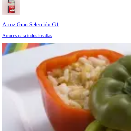
Arroz Gran Selección G1​​​​‌ ‍ ​‍​‍‌‍ ‌ ​‍‌‍‍‌‌‍‌ ‌‍‍‌‌‍ ‍​‍​‍​ ‍‍​‍​‍‌ ​ ‌‍​‌‌‍ ‍‌‍‍‌‌ ‌​‌ ‍‌​‍ ‍‌‍‍‌‌‍ ​‍​‍​‍ ​​‍​‍‌‍‍​‌ ​‍‌‍‌‌‌‍‌‍​‍​‍​ ‍‍​‍​‍‌‍‍​‌ ‌​‌ ‌​‌ ​​‌ ​ ​ ‍‍​‍ ​‍ ‌ ‌​‌ ‌‌‌‍​ ‌‍​‌‌ ​​‌‍‌‌‌‍ ​​‍ ‍‌ ​ ‌‍​‌‌‍ ‍‌‍‍‌‌ ‌​‌ ‍‌​‍ ‍‌ ​ ‌ ‌​‌ ‌‌‌‍‌​‌‍‍‌‌‍ ​‍ ‌‍‍‌‌‍ ‍‌ ‌​‌‍‌‌‌‍ ‍‌ ‌​​‍ ‌‍‌‌‌‍‌​‌‍‍‌‌ ‌​​‍ ‌‍ ‌‌‍ ‌‍‌​‌‍‌‌​ ‌‌ ​​‌ ​‍‌‍‌‌‌ ​ ‌‍‌‌‌‍ ‍‌ ‌​‌‍​‌‌ ‌​‌‍‍‌‌‍ ‌‍ ‍​ ‍ ‌‍‍‌‌‍‌​​ ‌‌‍‌‍​ ​​‌‍‌‌​ ​‍‌‍​‍​ ‍‌​ ‌‍​ ‍​​‍ ‌​ ‌‌​ ‌​​ ‌‍​ ​​​‍ ‌​ ‌​​ ‌ ​ ​ ​ ​ ​‍ ‌‌‍​‍‌‍‌‌​ ​‍​ ‌‌​‍ ‌​ ​‍​ ​​​ ​‍​ ​‌​ ‌ ​ ‌​‌‍​‌‌‍‌‍​ ‌ ‌‍‌​​ ​ ‌‍​ ​ ‍ ‌ ‌​‌ ‍‌‌ ​​‌‍‌‌​ ‌‌ ​​‌ ​‍‌‍ ‌‍‌​‌ ‌‌‌‍​ ‌ ‌​​ ‍ ‌ ​​‌‍​‌‌ ‌​‌‍‍​​ ‌‌ ‌​‌‍‍‌‌ ‌​‌‍ ​‌‍‌‌​ ‌‍​‍‌‍​‌‌ ​ ‌‍‌‌‌‌‌‌‌ ​‍‌‍ ​​ ‌‌‍‍​‌ ‌​‌ ‌​‌ ​​‌ ​ ​‍‌‌​ ​ ‌​​‌​‍‌‌​ ​‍‌​‌‍​‍‌‌​ ​‍‌​‌‍‌ ‌​‌ ‌‌‌‍​ ‌‍​‌‌ ​​‌‍‌‌‌‍ ​​‍ ‍‌ ​ ‌‍​‌‌‍ ‍‌‍‍‌‌ ‌​‌ ‍‌​‍ ‍‌ ​ ‌ ‌​‌ ‌‌‌‍‌​‌‍‍‌‌‍ ​‍‌‍‌‍‍‌‌‍‌​​ ‌‌‍‌‍​ ​​‌‍‌‌​ ​‍‌‍​‍​ ‍‌​ ‌‍​ ‍​​‍ ‌​ ‌‌​ ‌​​ ‌‍​ ​​​‍ ‌​ ‌​​ ‌ ​ ​ ​ ​ ​‍ ‌‌‍​‍‌‍‌‌​ ​‍​ ‌‌​‍ ‌​ ​‍​ ​​​ ​‍​ ​‌​ ‌ ​ ‌​‌‍​‌‌‍‌‍​ ‌ ‌‍‌​​ ​ ‌‍​ ​‍‌‍‌ ‌​‌ ‍‌‌ ​​‌‍‌‌​ ‌‌ ​​‌ ​‍‌‍ ‌‍‌​‌ ‌‌‌‍​ ‌ ‌​​‍‌‍‌ ​​‌‍​‌‌ ‌​‌‍‍​​ ‌‌ ‌​‌‍‍‌‌ ‌​‌‍ ​‌‍‌‌​‍‌‍‌ ​​‌‍‌‌‌ ​‍‌ ​ ‌ ​​‌‍‌‌‌‍​ ‌ ‌​‌‍‍‌‌ ‌‍‌‍‌‌​ ‌‌ ​​‌ ‌‌‌‍​‍‌‍ ​‌‍‍‌‌ ​ ‌‍‍​‌‍‌‌‌‍‌​​‍​‍‌ ‌
Arroces para todos los días​​​​‌ ‍ ​‍​‍‌‍ ‌ ​‍‌‍‍‌‌‍‌ ‌‍‍‌‌‍ ‍​‍​‍​ ‍‍​‍​‍‌ ​ ‌‍​‌‌‍ ‍‌‍‍‌‌ ‌​‌ ‍‌​‍ ‍‌‍‍‌‌‍ ​‍​‍​‍ ​​‍​‍‌‍‍​‌ ​‍‌‍‌‌‌‍‌‍​‍​‍​ ‍‍​‍​‍‌‍‍​‌ ‌​‌ ‌​‌ ​​‌ ​ ​ ‍‍​‍ ​‍ ‌ ‌​‌ ‌‌‌‍​ ‌‍​‌‌ ​​‌‍‌‌‌‍ ​​‍ ‍‌ ​ ‌‍​‌‌‍ ‍‌‍‍‌‌ ‌​‌ ‍‌​‍ ‍‌ ​ ‌ ‌​‌ ‌‌‌‍‌​‌‍‍‌‌‍ ​‍ ‌‍‍‌‌‍ ‍‌ ‌​‌‍‌‌‌‍ ‍‌ ‌​​‍ ‌‍‌‌‌‍‌​‌‍‍‌‌ ‌​​‍ ‌‍ ‌‌‍ ‌‍‌​‌‍‌‌​ ‌‌ ​​‌ ​‍‌‍‌‌‌ ​ ‌‍‌‌‌‍ ‍‌ ‌​‌‍​‌‌ ‌​‌‍‍‌‌‍ ‌‍ ‍​ ‍ ‌‍‍‌‌‍‌​​ ‌​ ‍‌​ ​​​ ‌ ​ ‌‌‌‍​‍‌‍‌​‌‍​‌​ ‌​​‍ ‌​ ‌‌​ ‍‌​ ‌‌​ ​‌​‍ ‌​ ‌​‌‍‌‍​ ​‌‌‍​ ​‍ ‌‌‍​‍​ ‌‌‌‍​ ‌‍​‌​‍ ‌​ ‌​‌‍‌‍​ ‌ ​ ‍​‌‍​‌​ ‌​​ ‍​​ ‌‍‌‍‌​​ ‌‍​ ‌‌​ ‌‌​ ‍ ‌ ‌​‌ ‍‌‌ ​​‌‍‌‌​ ‌‌ ​​‌ ​‍‌‍ ‌‍‌​‌ ‌‌‌‍​ ‌ ‌​‌​​ ‌‍​‌‌ ‌​‌‍‌‌‌‍‌ ‌‍ ‌ ​‍‌ ‍‌​ ‍ ‌ ​​‌‍​‌‌ ‌​‌‍‍​​ ‌‌ ‌​‌‍‍‌‌ ‌​‌‍ ​‌‍‌‌​ ‌‍​‍‌‍​‌‌ ​ ‌‍‌‌‌‌‌‌‌ ​‍‌‍ ​​ ‌‌‍‍​‌ ‌​‌ ‌​‌ ​​‌ ​ ​‍‌‌​ ​ ‌​​‌​‍‌‌​ ​‍‌​‌‍​‍‌‌​ ​‍‌​‌‍‌ ‌​‌ ‌‌‌‍​ ‌‍​‌‌ ​​‌‍‌‌‌‍ ​​‍ ‍‌ ​ ‌‍​‌‌‍ ‍‌‍‍‌‌ ‌​‌ ‍‌​‍ ‍‌ ​ ‌ ‌​‌ ‌‌‌‍‌​‌‍‍‌‌‍ ​‍‌‍‌‍‍‌‌‍‌​​ ‌​ ‍‌​ ​​​ ‌ ​ ‌‌‌‍​‍‌‍‌​‌‍​‌​ ‌​​‍ ‌​ ‌‌​ ‍‌​ ‌‌​ ​‌​‍ ‌​ ‌​‌‍‌‍​ ​‌‌‍​ ​‍ ‌‌‍​‍​ ‌‌‌‍​ ‌‍​‌​‍ ‌​ ‌​‌‍‌‍​ ‌ ​ ‍​‌‍​‌​ ‌​​ ‍​​ ‌‍‌‍‌​​ ‌‍​ ‌‌​ ‌‌​‍‌‍‌ ‌​‌ ‍‌‌ ​​‌‍‌‌​ ‌‌ ​​‌ ​‍‌‍ ‌‍‌​‌ ‌‌‌‍​ ‌ ‌​‌​​ ‌‍​‌‌ ‌​‌‍‌‌‌‍‌ ‌‍ ‌ ​‍‌ ‍‌​‍‌‍‌ ​​‌‍​‌‌ ‌​‌‍‍​​ ‌‌ ‌​‌‍‍‌‌ ‌​‌‍ ​‌‍‌‌​‍‌‍‌ ​​‌‍‌‌‌ ​‍‌ ​ ‌ ​​‌‍‌‌‌‍​ ‌ ‌​‌‍‍‌‌ ‌‍‌‍‌‌​ ‌‌ ​​‌ ‌‌‌‍​‍‌‍ ​‌‍‍‌‌ ​ ‌‍‍​‌‍‌‌‌‍‌​​‍​‍‌ ‌