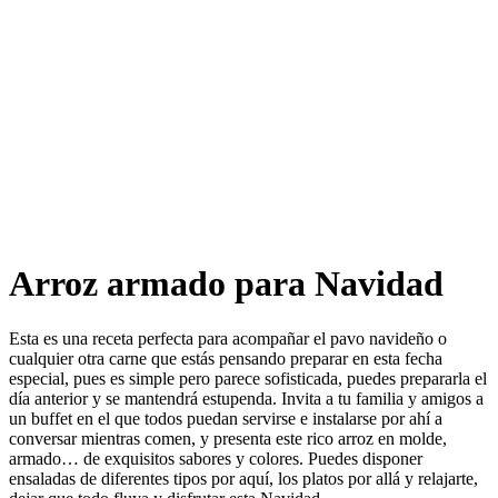
Arroz armado para Navidad​​​​‌ ‍ ​‍​‍‌‍ ‌ ​‍‌‍‍‌‌‍‌ ‌‍‍‌‌‍ ‍​‍​‍​ ‍‍​‍​‍‌ ​ ‌‍​‌‌‍ ‍‌‍‍‌‌ ‌​‌ ‍‌​‍ ‍‌‍‍‌‌‍ ​‍​‍​‍ ​​‍​‍‌‍‍​‌ ​‍‌‍‌‌‌‍‌‍​‍​‍​ ‍‍​‍​‍‌‍‍​‌ ‌​‌ ‌​‌ ​​‌ ​ ​ ‍‍​‍ ​‍ ‌ ‌​‌ ‌‌‌‍​ ‌‍​‌‌ ​​‌‍‌‌‌‍ ​​‍ ‍‌ ​ ‌‍​‌‌‍ ‍‌‍‍‌‌ ‌​‌ ‍‌​‍ ‍‌ ​ ‌ ‌​‌ ‌‌‌‍‌​‌‍‍‌‌‍ ​‍ ‌‍‍‌‌‍ ‍‌ ‌​‌‍‌‌‌‍ ‍‌ ‌​​‍ ‌‍‌‌‌‍‌​‌‍‍‌‌ ‌​​‍ ‌‍ ‌‌‍ ‌‍‌​‌‍‌‌​ ‌‌ ​​‌ ​‍‌‍‌‌‌ ​ ‌‍‌‌‌‍ ‍‌ ‌​‌‍​‌‌ ‌​‌‍‍‌‌‍ ‌‍ ‍​ ‍ ‌‍‍‌‌‍‌​​ ‌‌ ​‍‌‍‌‌‌‍​ ‌‍‍‌‌ ​​‌‍‌‌​‍ ‌​ ‌ ​ ‍​​ ​ ​ ‍​​ ‍ ‌ ‌​‌ ‍‌‌ ​​‌‍‌‌​ ‌‌ ​‍‌‍‌‌‌‍​ ‌‍‍‌‌ ​​‌‍‌‌​ ‍ ‌ ​​‌‍​‌‌ ‌​‌‍‍​​ ‌‌ ‌​‌‍‍‌‌ ‌​‌‍ ​‌‍‌‌​ ‌‍​‍‌‍​‌‌ ​ ‌‍‌‌‌‌‌‌‌ ​‍‌‍ ​​ ‌‌‍‍​‌ ‌​‌ ‌​‌ ​​‌ ​ ​‍‌‌​ ​ ‌​​‌​‍‌‌​ ​‍‌​‌‍​‍‌‌​ ​‍‌​‌‍‌ ‌​‌ ‌‌‌‍​ ‌‍​‌‌ ​​‌‍‌‌‌‍ ​​‍ ‍‌ ​ ‌‍​‌‌‍ ‍‌‍‍‌‌ ‌​‌ ‍‌​‍ ‍‌ ​ ‌ ‌​‌ ‌‌‌‍‌​‌‍‍‌‌‍ ​‍‌‍‌‍‍‌‌‍‌​​ ‌‌ ​‍‌‍‌‌‌‍​ ‌‍‍‌‌ ​​‌‍‌‌​‍ ‌​ ‌ ​ ‍​​ ​ ​ ‍​​‍‌‍‌ ‌​‌ ‍‌‌ ​​‌‍‌‌​ ‌‌ ​‍‌‍‌‌‌‍​ ‌‍‍‌‌ ​​‌‍‌‌​‍‌‍‌ ​​‌‍​‌‌ ‌​‌‍‍​​ ‌‌ ‌​‌‍‍‌‌ ‌​‌‍ ​‌‍‌‌​‍‌‍‌ ​​‌‍‌‌‌ ​‍‌ ​ ‌ ​​‌‍‌‌‌‍​ ‌ ‌​‌‍‍‌‌ ‌‍‌‍‌‌​ ‌‌ ​​‌ ‌‌‌‍​‍‌‍ ​‌‍‍‌‌ ​ ‌‍‍​‌‍‌‌‌‍‌​​‍​‍‌ ‌
Esta es una receta perfecta para acompañar el pavo navideño o
cualquier otra carne que estás pensando preparar en esta fecha
especial, pues es simple pero parece sofisticada, puedes prepararla el
día anterior y se mantendrá estupenda. Invita a tu familia y amigos a
un buffet en el que todos puedan servirse e instalarse por ahí a
conversar mientras comen, y presenta este rico arroz en molde,
armado… de exquisitos sabores y colores. Puedes disponer
ensaladas de diferentes tipos por aquí, los platos por allá y relajarte,