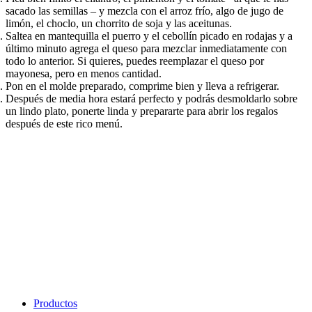
sacado las semillas – y mezcla con el arroz frío, algo de jugo de
limón, el choclo, un chorrito de soja y las aceitunas.​​​​‌ ‍ ​‍​‍‌‍ ‌ ​‍‌‍‍‌‌‍‌ ‌‍‍‌‌‍ ‍​‍​‍​ ‍‍​‍​‍‌ ​ ‌‍​‌‌‍ ‍‌‍‍‌‌ ‌​‌ ‍‌​‍ ‍‌‍‍‌‌‍ ​‍​‍​‍ ​​‍​‍‌‍‍​‌ ​‍‌‍‌‌‌‍‌‍​‍​‍​ ‍‍​‍​‍‌‍‍​‌ ‌​‌ ‌​‌ ​​‌ ​ ​ ‍‍​‍ ​‍ ‌ ‌​‌ ‌‌‌‍​ ‌‍​‌‌ ​​‌‍‌‌‌‍ ​​‍ ‍‌ ​ ‌‍​‌‌‍ ‍‌‍‍‌‌ ‌​‌ ‍‌​‍ ‍‌ ​ ‌ ‌​‌ ‌‌‌‍‌​‌‍‍‌‌‍ ​‍ ‌‍‍‌‌‍ ‍‌ ‌​‌‍‌‌‌‍ ‍‌ ‌​​‍ ‌‍‌‌‌‍‌​‌‍‍‌‌ ‌​​‍ ‌‍ ‌‌‍ ‌‍‌​‌‍‌‌​ ‌‌ ​​‌ ​‍‌‍‌‌‌ ​ ‌‍‌‌‌‍ ‍‌ ‌​‌‍​‌‌ ‌​‌‍‍‌‌‍ ‌‍ ‍​ ‍ ‌‍‍‌‌‍‌​​ ‌‌ ​‍‌‍‌‌‌‍​ ‌‍‍‌‌ ​​‌‍‌‌​‍ ‌​ ‌ ​ ‍​​ ​ ​ ‍​​ ‍ ‌ ‌​‌ ‍‌‌ ​​‌‍‌‌​ ‌‌ ​‍‌‍‌‌‌‍​ ‌‍‍‌‌ ​​‌‍‌‌​ ‍ ‌ ​​‌‍​‌‌ ‌​‌‍‍​​ ‌‌‍‍‌‌‍ ‍‌ ​ ‌ ‌​‌ ​‍‌ ‌‌‌‍​ ‌ ‌​‌‍‍‌‌‍ ‌‍ ‍‌ ​ ​‍‌‌​ ‌‌‌​​‍‌‌ ‌‍‍ ‌‍‌‌‌ ‍‌​‍‌‌​ ​ ‌​‌​​‍‌‌​ ​ ‌​‌​​‍‌‌​ ​‍​ ​‍‌‍‌​​ ‍‌​ ‍‌​ ​ ​ ‌‍​ ‌​​ ‌ ​ ‌‍​ ‌‌​ ​‌​ ‌‍​ ‌‍​‍‌‌​ ​‍​ ​‍​‍‌‌​ ‌‌‌​‌​​‍ ‍‌‍​ ‌‍‍​‌‍‍‌‌‍ ​‌‍‌​‌ ​‍‌‍‌‌‌‍ ‍​‍‌‌​ ‌‌‌​​‍‌‌ ‌‍‍ ‌‍‌‌‌ ‍‌​‍‌‌​ ​ ‌​‌​​‍‌‌​ ​ ‌​‌​​‍‌‌​ ​‍​ ​‍​ ‌​​ ​‌‌‍​‍‌‍​ ​ ​​​ ‌‌​ ‍​​ ‍​‌‍‌‍​ ​‌‌‍‌‌​ ​‍​‍‌‌​ ​‍​ ​‍​‍‌‌​ ‌‌‌​‌​​‍ ‍‌ ‌​‌‍‌‌‌ ‍​‌ ‌​​ ‌‍​‍‌‍​‌‌ ​ ‌‍‌‌‌‌‌‌‌ ​‍‌‍ ​​ ‌‌‍‍​‌ ‌​‌ ‌​‌ ​​‌ ​ ​‍‌‌​ ​ ‌​​‌​‍‌‌​ ​‍‌​‌‍​‍‌‌​ ​‍‌​‌‍‌ ‌​‌ ‌‌‌‍​ ‌‍​‌‌ ​​‌‍‌‌‌‍ ​​‍ ‍‌ ​ ‌‍​‌‌‍ ‍‌‍‍‌‌ ‌​‌ ‍‌​‍ ‍‌ ​ ‌ ‌​‌ ‌‌‌‍‌​‌‍‍‌‌‍ ​‍‌‍‌‍‍‌‌‍‌​​ ‌‌ ​‍‌‍‌‌‌‍​ ‌‍‍‌‌ ​​‌‍‌‌​‍ ‌​ ‌ ​ ‍​​ ​ ​ ‍​​‍‌‍‌ ‌​‌ ‍‌‌ ​​‌‍‌‌​ ‌‌ ​‍‌‍‌‌‌‍​ ‌‍‍‌‌ ​​‌‍‌‌​‍‌‍‌ ​​‌‍​‌‌ ‌​‌‍‍​​ ‌‌‍‍‌‌‍ ‍‌ ​ ‌ ‌​‌ ​‍‌ ‌‌‌‍​ ‌ ‌​‌‍‍‌‌‍ ‌‍ ‍‌ ​ ​‍‌‌​ ‌‌‌​​‍‌‌ ‌‍‍ ‌‍‌‌‌ ‍‌​‍‌‌​ ​ ‌​‌​​‍‌‌​ ​ ‌​‌​​‍‌‌​ ​‍​ ​‍‌‍‌​​ ‍‌​ ‍‌​ ​ ​ ‌‍​ ‌​​ ‌ ​ ‌‍​ ‌‌​ ​‌​ ‌‍​ ‌‍​‍‌‌​ ​‍​ ​‍​‍‌‌​ ‌‌‌​‌​​‍ ‍‌‍​ ‌‍‍​‌‍‍‌‌‍ ​‌‍‌​‌ ​‍‌‍‌‌‌‍ ‍​‍‌‌​ ‌‌‌​​‍‌‌ ‌‍‍ ‌‍‌‌‌ ‍‌​‍‌‌​ ​ ‌​‌​​‍‌‌​ ​ ‌​‌​​‍‌‌​ ​‍​ ​‍​ ‌​​ ​‌‌‍​‍‌‍​ ​ ​​​ ‌‌​ ‍​​ ‍​‌‍‌‍​ ​‌‌‍‌‌​ ​‍​‍‌‌​ ​‍​ ​‍​‍‌‌​ ‌‌‌​‌​​‍ ‍‌ ‌​‌‍‌‌‌ ‍​‌ ‌​​‍‌‍‌ ​​‌‍‌‌‌ ​‍‌ ​ ‌ ​​‌‍‌‌‌‍​ ‌ ‌​‌‍‍‌‌ ‌‍‌‍‌‌​ ‌‌ ​​‌ ‌‌‌‍​‍‌‍ ​‌‍‍‌‌ ​ ‌‍‍​‌‍‌‌‌‍‌​​‍​‍‌ ‌
Saltea en mantequilla el puerro y el cebollín picado en rodajas y a
último minuto agrega el queso para mezclar inmediatamente con
todo lo anterior. Si quieres, puedes reemplazar el queso por
mayonesa, pero en menos cantidad.​​​​‌ ‍ ​‍​‍‌‍ ‌ ​‍‌‍‍‌‌‍‌ ‌‍‍‌‌‍ ‍​‍​‍​ ‍‍​‍​‍‌ ​ ‌‍​‌‌‍ ‍‌‍‍‌‌ ‌​‌ ‍‌​‍ ‍‌‍‍‌‌‍ ​‍​‍​‍ ​​‍​‍‌‍‍​‌ ​‍‌‍‌‌‌‍‌‍​‍​‍​ ‍‍​‍​‍‌‍‍​‌ ‌​‌ ‌​‌ ​​‌ ​ ​ ‍‍​‍ ​‍ ‌ ‌​‌ ‌‌‌‍​ ‌‍​‌‌ ​​‌‍‌‌‌‍ ​​‍ ‍‌ ​ ‌‍​‌‌‍ ‍‌‍‍‌‌ ‌​‌ ‍‌​‍ ‍‌ ​ ‌ ‌​‌ ‌‌‌‍‌​‌‍‍‌‌‍ ​‍ ‌‍‍‌‌‍ ‍‌ ‌​‌‍‌‌‌‍ ‍‌ ‌​​‍ ‌‍‌‌‌‍‌​‌‍‍‌‌ ‌​​‍ ‌‍ ‌‌‍ ‌‍‌​‌‍‌‌​ ‌‌ ​​‌ ​‍‌‍‌‌‌ ​ ‌‍‌‌‌‍ ‍‌ ‌​‌‍​‌‌ ‌​‌‍‍‌‌‍ ‌‍ ‍​ ‍ ‌‍‍‌‌‍‌​​ ‌‌ ​‍‌‍‌‌‌‍​ ‌‍‍‌‌ ​​‌‍‌‌​‍ ‌​ ‌ ​ ‍​​ ​ ​ ‍​​ ‍ ‌ ‌​‌ ‍‌‌ ​​‌‍‌‌​ ‌‌ ​‍‌‍‌‌‌‍​ ‌‍‍‌‌ ​​‌‍‌‌​ ‍ ‌ ​​‌‍​‌‌ ‌​‌‍‍​​ ‌‌‍‍‌‌‍ ‍‌ ​ ‌ ‌​‌ ​‍‌ ‌‌‌‍​ ‌ ‌​‌‍‍‌‌‍ ‌‍ ‍‌ ​ ​‍‌‌​ ‌‌‌​​‍‌‌ ‌‍‍ ‌‍‌‌‌ ‍‌​‍‌‌​ ​ ‌​‌​​‍‌‌​ ​ ‌​‌​​‍‌‌​ ​‍​ ​‍​ ‌​​ ‌​​ ​ ‌‍‌‌​ ​‍‌‍​ ​ ‌‌​ ‌ ​ ‍​​ ​​​ ‌‌​ ‍‌​‍‌‌​ ​‍​ ​‍​‍‌‌​ ‌‌‌​‌​​‍ ‍‌‍​ ‌‍‍​‌‍‍‌‌‍ ​‌‍‌​‌ ​‍‌‍‌‌‌‍ ‍​‍‌‌​ ‌‌‌​​‍‌‌ ‌‍‍ ‌‍‌‌‌ ‍‌​‍‌‌​ ​ ‌​‌​​‍‌‌​ ​ ‌​‌​​‍‌‌​ ​‍​ ​‍‌‍​‌‌‍​‍‌‍​ ​ ​‌​ ‌ ‌‍​‌​ ​ ​ ​ ​ ‌ ‌‍​‌​ ​‌‌‍‌​​‍‌‌​ ​‍​ ​‍​‍‌‌​ ‌‌‌​‌​​‍ ‍‌ ‌​‌‍‌‌‌ ‍​‌ ‌​​ ‌‍​‍‌‍​‌‌ ​ ‌‍‌‌‌‌‌‌‌ ​‍‌‍ ​​ ‌‌‍‍​‌ ‌​‌ ‌​‌ ​​‌ ​ ​‍‌‌​ ​ ‌​​‌​‍‌‌​ ​‍‌​‌‍​‍‌‌​ ​‍‌​‌‍‌ ‌​‌ ‌‌‌‍​ ‌‍​‌‌ ​​‌‍‌‌‌‍ ​​‍ ‍‌ ​ ‌‍​‌‌‍ ‍‌‍‍‌‌ ‌​‌ ‍‌​‍ ‍‌ ​ ‌ ‌​‌ ‌‌‌‍‌​‌‍‍‌‌‍ ​‍‌‍‌‍‍‌‌‍‌​​ ‌‌ ​‍‌‍‌‌‌‍​ ‌‍‍‌‌ ​​‌‍‌‌​‍ ‌​ ‌ ​ ‍​​ ​ ​ ‍​​‍‌‍‌ ‌​‌ ‍‌‌ ​​‌‍‌‌​ ‌‌ ​‍‌‍‌‌‌‍​ ‌‍‍‌‌ ​​‌‍‌‌​‍‌‍‌ ​​‌‍​‌‌ ‌​‌‍‍​​ ‌‌‍‍‌‌‍ ‍‌ ​ ‌ ‌​‌ ​‍‌ ‌‌‌‍​ ‌ ‌​‌‍‍‌‌‍ ‌‍ ‍‌ ​ ​‍‌‌​ ‌‌‌​​‍‌‌ ‌‍‍ ‌‍‌‌‌ ‍‌​‍‌‌​ ​ ‌​‌​​‍‌‌​ ​ ‌​‌​​‍‌‌​ ​‍​ ​‍​ ‌​​ ‌​​ ​ ‌‍‌‌​ ​‍‌‍​ ​ ‌‌​ ‌ ​ ‍​​ ​​​ ‌‌​ ‍‌​‍‌‌​ ​‍​ ​‍​‍‌‌​ ‌‌‌​‌​​‍ ‍‌‍​ ‌‍‍​‌‍‍‌‌‍ ​‌‍‌​‌ ​‍‌‍‌‌‌‍ ‍​‍‌‌​ ‌‌‌​​‍‌‌ ‌‍‍ ‌‍‌‌‌ ‍‌​‍‌‌​ ​ ‌​‌​​‍‌‌​ ​ ‌​‌​​‍‌‌​ ​‍​ ​‍‌‍​‌‌‍​‍‌‍​ ​ ​‌​ ‌ ‌‍​‌​ ​ ​ ​ ​ ‌ ‌‍​‌​ ​‌‌‍‌​​‍‌‌​ ​‍​ ​‍​‍‌‌​ ‌‌‌​‌​​‍ ‍‌ ‌​‌‍‌‌‌ ‍​‌ ‌​​‍‌‍‌ ​​‌‍‌‌‌ ​‍‌ ​ ‌ ​​‌‍‌‌‌‍​ ‌ ‌​‌‍‍‌‌ ‌‍‌‍‌‌​ ‌‌ ​​‌ ‌‌‌‍​‍‌‍ ​‌‍‍‌‌ ​ ‌‍‍​‌‍‌‌‌‍‌​​‍​‍‌ ‌
Pon en el molde preparado, comprime bien y lleva a refrigerar.​​​​‌ ‍ ​‍​‍‌‍ ‌ ​‍‌‍‍‌‌‍‌ ‌‍‍‌‌‍ ‍​‍​‍​ ‍‍​‍​‍‌ ​ ‌‍​‌‌‍ ‍‌‍‍‌‌ ‌​‌ ‍‌​‍ ‍‌‍‍‌‌‍ ​‍​‍​‍ ​​‍​‍‌‍‍​‌ ​‍‌‍‌‌‌‍‌‍​‍​‍​ ‍‍​‍​‍‌‍‍​‌ ‌​‌ ‌​‌ ​​‌ ​ ​ ‍‍​‍ ​‍ ‌ ‌​‌ ‌‌‌‍​ ‌‍​‌‌ ​​‌‍‌‌‌‍ ​​‍ ‍‌ ​ ‌‍​‌‌‍ ‍‌‍‍‌‌ ‌​‌ ‍‌​‍ ‍‌ ​ ‌ ‌​‌ ‌‌‌‍‌​‌‍‍‌‌‍ ​‍ ‌‍‍‌‌‍ ‍‌ ‌​‌‍‌‌‌‍ ‍‌ ‌​​‍ ‌‍‌‌‌‍‌​‌‍‍‌‌ ‌​​‍ ‌‍ ‌‌‍ ‌‍‌​‌‍‌‌​ ‌‌ ​​‌ ​‍‌‍‌‌‌ ​ ‌‍‌‌‌‍ ‍‌ ‌​‌‍​‌‌ ‌​‌‍‍‌‌‍ ‌‍ ‍​ ‍ ‌‍‍‌‌‍‌​​ ‌‌ ​‍‌‍‌‌‌‍​ ‌‍‍‌‌ ​​‌‍‌‌​‍ ‌​ ‌ ​ ‍​​ ​ ​ ‍​​ ‍ ‌ ‌​‌ ‍‌‌ ​​‌‍‌‌​ ‌‌ ​‍‌‍‌‌‌‍​ ‌‍‍‌‌ ​​‌‍‌‌​ ‍ ‌ ​​‌‍​‌‌ ‌​‌‍‍​​ ‌‌‍‍‌‌‍ ‍‌ ​ ‌ ‌​‌ ​‍‌ ‌‌‌‍​ ‌ ‌​‌‍‍‌‌‍ ‌‍ ‍‌ ​ ​‍‌‌​ ‌‌‌​​‍‌‌ ‌‍‍ ‌‍‌‌‌ ‍‌​‍‌‌​ ​ ‌​‌​​‍‌‌​ ​ ‌​‌​​‍‌‌​ ​‍​ ​‍​ ​‌​ ​‌​ ‌​​ ‍‌‌‍​ ‌‍​‌‌‍​‍‌‍​‍​ ​​‌‍​ ‌‍​‍​ ‌​​‍‌‌​ ​‍​ ​‍​‍‌‌​ ‌‌‌​‌​​‍ ‍‌‍​ ‌‍‍​‌‍‍‌‌‍ ​‌‍‌​‌ ​‍‌‍‌‌‌‍ ‍​‍‌‌​ ‌‌‌​​‍‌‌ ‌‍‍ ‌‍‌‌‌ ‍‌​‍‌‌​ ​ ‌​‌​​‍‌‌​ ​ ‌​‌​​‍‌‌​ ​‍​ ​‍​ ​​​ ‍​​ ​‌​ ​ ​ ​ ​ ​ ​ ​​​ ‌‌​ ​‌​ ‌‍​ ‍‌​ ​‍​‍‌‌​ ​‍​ ​‍​‍‌‌​ ‌‌‌​‌​​‍ ‍‌ ‌​‌‍‌‌‌ ‍​‌ ‌​​ ‌‍​‍‌‍​‌‌ ​ ‌‍‌‌‌‌‌‌‌ ​‍‌‍ ​​ ‌‌‍‍​‌ ‌​‌ ‌​‌ ​​‌ ​ ​‍‌‌​ ​ ‌​​‌​‍‌‌​ ​‍‌​‌‍​‍‌‌​ ​‍‌​‌‍‌ ‌​‌ ‌‌‌‍​ ‌‍​‌‌ ​​‌‍‌‌‌‍ ​​‍ ‍‌ ​ ‌‍​‌‌‍ ‍‌‍‍‌‌ ‌​‌ ‍‌​‍ ‍‌ ​ ‌ ‌​‌ ‌‌‌‍‌​‌‍‍‌‌‍ ​‍‌‍‌‍‍‌‌‍‌​​ ‌‌ ​‍‌‍‌‌‌‍​ ‌‍‍‌‌ ​​‌‍‌‌​‍ ‌​ ‌ ​ ‍​​ ​ ​ ‍​​‍‌‍‌ ‌​‌ ‍‌‌ ​​‌‍‌‌​ ‌‌ ​‍‌‍‌‌‌‍​ ‌‍‍‌‌ ​​‌‍‌‌​‍‌‍‌ ​​‌‍​‌‌ ‌​‌‍‍​​ ‌‌‍‍‌‌‍ ‍‌ ​ ‌ ‌​‌ ​‍‌ ‌‌‌‍​ ‌ ‌​‌‍‍‌‌‍ ‌‍ ‍‌ ​ ​‍‌‌​ ‌‌‌​​‍‌‌ ‌‍‍ ‌‍‌‌‌ ‍‌​‍‌‌​ ​ ‌​‌​​‍‌‌​ ​ ‌​‌​​‍‌‌​ ​‍​ ​‍​ ​‌​ ​‌​ ‌​​ ‍‌‌‍​ ‌‍​‌‌‍​‍‌‍​‍​ ​​‌‍​ ‌‍​‍​ ‌​​‍‌‌​ ​‍​ ​‍​‍‌‌​ ‌‌‌​‌​​‍ ‍‌‍​ ‌‍‍​‌‍‍‌‌‍ ​‌‍‌​‌ ​‍‌‍‌‌‌‍ ‍​‍‌‌​ ‌‌‌​​‍‌‌ ‌‍‍ ‌‍‌‌‌ ‍‌​‍‌‌​ ​ ‌​‌​​‍‌‌​ ​ ‌​‌​​‍‌‌​ ​‍​ ​‍​ ​​​ ‍​​ ​‌​ ​ ​ ​ ​ ​ ​ ​​​ ‌‌​ ​‌​ ‌‍​ ‍‌​ ​‍​‍‌‌​ ​‍​ ​‍​‍‌‌​ ‌‌‌​‌​​‍ ‍‌ ‌​‌‍‌‌‌ ‍​‌ ‌​​‍‌‍‌ ​​‌‍‌‌‌ ​‍‌ ​ ‌ ​​‌‍‌‌‌‍​ ‌ ‌​‌‍‍‌‌ ‌‍‌‍‌‌​ ‌‌ ​​‌ ‌‌‌‍​‍‌‍ ​‌‍‍‌‌ ​ ‌‍‍​‌‍‌‌‌‍‌​​‍​‍‌ ‌
Después de media hora estará perfecto y podrás desmoldarlo sobre
un lindo plato, ponerte linda y prepararte para abrir los regalos
después de este rico menú.​​​​‌ ‍ ​‍​‍‌‍ ‌ ​‍‌‍‍‌‌‍‌ ‌‍‍‌‌‍ ‍​‍​‍​ ‍‍​‍​‍‌ ​ ‌‍​‌‌‍ ‍‌‍‍‌‌ ‌​‌ ‍‌​‍ ‍‌‍‍‌‌‍ ​‍​‍​‍ ​​‍​‍‌‍‍​‌ ​‍‌‍‌‌‌‍‌‍​‍​‍​ ‍‍​‍​‍‌‍‍​‌ ‌​‌ ‌​‌ ​​‌ ​ ​ ‍‍​‍ ​‍ ‌ ‌​‌ ‌‌‌‍​ ‌‍​‌‌ ​​‌‍‌‌‌‍ ​​‍ ‍‌ ​ ‌‍​‌‌‍ ‍‌‍‍‌‌ ‌​‌ ‍‌​‍ ‍‌ ​ ‌ ‌​‌ ‌‌‌‍‌​‌‍‍‌‌‍ ​‍ ‌‍‍‌‌‍ ‍‌ ‌​‌‍‌‌‌‍ ‍‌ ‌​​‍ ‌‍‌‌‌‍‌​‌‍‍‌‌ ‌​​‍ ‌‍ ‌‌‍ ‌‍‌​‌‍‌‌​ ‌‌ ​​‌ ​‍‌‍‌‌‌ ​ ‌‍‌‌‌‍ ‍‌ ‌​‌‍​‌‌ ‌​‌‍‍‌‌‍ ‌‍ ‍​ ‍ ‌‍‍‌‌‍‌​​ ‌‌ ​‍‌‍‌‌‌‍​ ‌‍‍‌‌ ​​‌‍‌‌​‍ ‌​ ‌ ​ ‍​​ ​ ​ ‍​​ ‍ ‌ ‌​‌ ‍‌‌ ​​‌‍‌‌​ ‌‌ ​‍‌‍‌‌‌‍​ ‌‍‍‌‌ ​​‌‍‌‌​ ‍ ‌ ​​‌‍​‌‌ ‌​‌‍‍​​ ‌‌‍‍‌‌‍ ‍‌ ​ ‌ ‌​‌ ​‍‌ ‌‌‌‍​ ‌ ‌​‌‍‍‌‌‍ ‌‍ ‍‌ ​ ​‍‌‌​ ‌‌‌​​‍‌‌ ‌‍‍ ‌‍‌‌‌ ‍‌​‍‌‌​ ​ ‌​‌​​‍‌‌​ ​ ‌​‌​​‍‌‌​ ​‍​ ​‍‌‍‌​​ ‌ ‌‍​‌‌‍‌‌‌‍‌‌​ ‍​​ ‍​​ ‌‍​ ‍​‌‍​ ​ ‌‌‌‍​‌​‍‌‌​ ​‍​ ​‍​‍‌‌​ ‌‌‌​‌​​‍ ‍‌‍​ ‌‍‍​‌‍‍‌‌‍ ​‌‍‌​‌ ​‍‌‍‌‌‌‍ ‍​‍‌‌​ ‌‌‌​​‍‌‌ ‌‍‍ ‌‍‌‌‌ ‍‌​‍‌‌​ ​ ‌​‌​​‍‌‌​ ​ ‌​‌​​‍‌‌​ ​‍​ ​‍​ ‍‌​ ​‍​ ‌‌‌‍‌‍​ ‍‌‌‍‌​​ ​‍‌‍‌​​ ‌​‌‍‌‍‌‍​‌​ ​​​‍‌‌​ ​‍​ ​‍​‍‌‌​ ‌‌‌​‌​​‍ ‍‌ ‌​‌‍‌‌‌ ‍​‌ ‌​​ ‌‍​‍‌‍​‌‌ ​ ‌‍‌‌‌‌‌‌‌ ​‍‌‍ ​​ ‌‌‍‍​‌ ‌​‌ ‌​‌ ​​‌ ​ ​‍‌‌​ ​ ‌​​‌​‍‌‌​ ​‍‌​‌‍​‍‌‌​ ​‍‌​‌‍‌ ‌​‌ ‌‌‌‍​ ‌‍​‌‌ ​​‌‍‌‌‌‍ ​​‍ ‍‌ ​ ‌‍​‌‌‍ ‍‌‍‍‌‌ ‌​‌ ‍‌​‍ ‍‌ ​ ‌ ‌​‌ ‌‌‌‍‌​‌‍‍‌‌‍ ​‍‌‍‌‍‍‌‌‍‌​​ ‌‌ ​‍‌‍‌‌‌‍​ ‌‍‍‌‌ ​​‌‍‌‌​‍ ‌​ ‌ ​ ‍​​ ​ ​ ‍​​‍‌‍‌ ‌​‌ ‍‌‌ ​​‌‍‌‌​ ‌‌ ​‍‌‍‌‌‌‍​ ‌‍‍‌‌ ​​‌‍‌‌​‍‌‍‌ ​​‌‍​‌‌ ‌​‌‍‍​​ ‌‌‍‍‌‌‍ ‍‌ ​ ‌ ‌​‌ ​‍‌ ‌‌‌‍​ ‌ ‌​‌‍‍‌‌‍ ‌‍ ‍‌ ​ ​‍‌‌​ ‌‌‌​​‍‌‌ ‌‍‍ ‌‍‌‌‌ ‍‌​‍‌‌​ ​ ‌​‌​​‍‌‌​ ​ ‌​‌​​‍‌‌​ ​‍​ ​‍‌‍‌​​ ‌ ‌‍​‌‌‍‌‌‌‍‌‌​ ‍​​ ‍​​ ‌‍​ ‍​‌‍​ ​ ‌‌‌‍​‌​‍‌‌​ ​‍​ ​‍​‍‌‌​ ‌‌‌​‌​​‍ ‍‌‍​ ‌‍‍​‌‍‍‌‌‍ ​‌‍‌​‌ ​‍‌‍‌‌‌‍ ‍​‍‌‌​ ‌‌‌​​‍‌‌ ‌‍‍ ‌‍‌‌‌ ‍‌​‍‌‌​ ​ ‌​‌​​‍‌‌​ ​ ‌​‌​​‍‌‌​ ​‍​ ​‍​ ‍‌​ ​‍​ ‌‌‌‍‌‍​ ‍‌‌‍‌​​ ​‍‌‍‌​​ ‌​‌‍‌‍‌‍​‌​ ​​​‍‌‌​ ​‍​ ​‍​‍‌‌​ ‌‌‌​‌​​‍ ‍‌ ‌​‌‍‌‌‌ ‍​‌ ‌​​‍‌‍‌ ​​‌‍‌‌‌ ​‍‌ ​ ‌ ​​‌‍‌‌‌‍​ ‌ ‌​‌‍‍‌‌ ‌‍‌‍‌‌​ ‌‌ ​​‌ ‌‌‌‍​‍‌‍ ​‌‍‍‌‌ ​ ‌‍‍​‌‍‌‌‌‍‌​​‍​‍‌ ‌
Productos