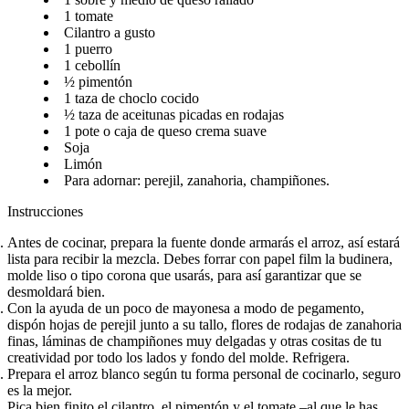
1 tomate​​​​‌ ‍ ​‍​‍‌‍ ‌ ​‍‌‍‍‌‌‍‌ ‌‍‍‌‌‍ ‍​‍​‍​ ‍‍​‍​‍‌ ​ ‌‍​‌‌‍ ‍‌‍‍‌‌ ‌​‌ ‍‌​‍ ‍‌‍‍‌‌‍ ​‍​‍​‍ ​​‍​‍‌‍‍​‌ ​‍‌‍‌‌‌‍‌‍​‍​‍​ ‍‍​‍​‍‌‍‍​‌ ‌​‌ ‌​‌ ​​‌ ​ ​ ‍‍​‍ ​‍ ‌ ‌​‌ ‌‌‌‍​ ‌‍​‌‌ ​​‌‍‌‌‌‍ ​​‍ ‍‌ ​ ‌‍​‌‌‍ ‍‌‍‍‌‌ ‌​‌ ‍‌​‍ ‍‌ ​ ‌ ‌​‌ ‌‌‌‍‌​‌‍‍‌‌‍ ​‍ ‌‍‍‌‌‍ ‍‌ ‌​‌‍‌‌‌‍ ‍‌ ‌​​‍ ‌‍‌‌‌‍‌​‌‍‍‌‌ ‌​​‍ ‌‍ ‌‌‍ ‌‍‌​‌‍‌‌​ ‌‌ ​​‌ ​‍‌‍‌‌‌ ​ ‌‍‌‌‌‍ ‍‌ ‌​‌‍​‌‌ ‌​‌‍‍‌‌‍ ‌‍ ‍​ ‍ ‌‍‍‌‌‍‌​​ ‌‌ ​‍‌‍‌‌‌‍​ ‌‍‍‌‌ ​​‌‍‌‌​‍ ‌​ ‌ ​ ‍​​ ​ ​ ‍​​ ‍ ‌ ‌​‌ ‍‌‌ ​​‌‍‌‌​ ‌‌ ​‍‌‍‌‌‌‍​ ‌‍‍‌‌ ​​‌‍‌‌​ ‍ ‌ ​​‌‍​‌‌ ‌​‌‍‍​​ ‌‌‍‍‌‌‍ ‍‌‍‌ ‌ ​‍‌‍‌‌‌‍‌​‌‍‍‌‌‍‌‌‌‍ ‍‌ ‌​‌ ​ ​‍‌‌​ ‌‌‌​​‍‌‌ ‌‍‍ ‌‍‌‌‌ ‍‌​‍‌‌​ ​ ‌​‌​​‍‌‌​ ​ ‌​‌​​‍‌‌​ ​‍​ ​‍‌‍‌‍​ ​​​ ‍‌‌‍​‌​ ‌​​ ​‍​ ‌​​ ​ ‌‍‌​​ ​​‌‍​ ​ ‌ ​‍‌‌​ ​‍​ ​‍​‍‌‌​ ‌‌‌​‌​​‍ ‍‌‍​ ‌‍‍​‌‍‍‌‌‍ ​‌‍‌​‌ ​‍‌‍‌‌‌‍ ‍​‍‌‌​ ‌‌‌​​‍‌‌ ‌‍‍ ‌‍‌‌‌ ‍‌​‍‌‌​ ​ ‌​‌​​‍‌‌​ ​ ‌​‌​​‍‌‌​ ​‍​ ​‍​ ‍‌‌‍​‌‌‍‌‍​ ​‌​ ​​​ ​​‌‍​ ​ ‌ ‌‍​ ​ ​​‌‍‌‌​ ​ ​‍‌‌​ ​‍​ ​‍​‍‌‌​ ‌‌‌​‌​​‍ ‍‌ ‌​‌‍‌‌‌ ‍​‌ ‌​​ ‌‍​‍‌‍​‌‌ ​ ‌‍‌‌‌‌‌‌‌ ​‍‌‍ ​​ ‌‌‍‍​‌ ‌​‌ ‌​‌ ​​‌ ​ ​‍‌‌​ ​ ‌​​‌​‍‌‌​ ​‍‌​‌‍​‍‌‌​ ​‍‌​‌‍‌ ‌​‌ ‌‌‌‍​ ‌‍​‌‌ ​​‌‍‌‌‌‍ ​​‍ ‍‌ ​ ‌‍​‌‌‍ ‍‌‍‍‌‌ ‌​‌ ‍‌​‍ ‍‌ ​ ‌ ‌​‌ ‌‌‌‍‌​‌‍‍‌‌‍ ​‍‌‍‌‍‍‌‌‍‌​​ ‌‌ ​‍‌‍‌‌‌‍​ ‌‍‍‌‌ ​​‌‍‌‌​‍ ‌​ ‌ ​ ‍​​ ​ ​ ‍​​‍‌‍‌ ‌​‌ ‍‌‌ ​​‌‍‌‌​ ‌‌ ​‍‌‍‌‌‌‍​ ‌‍‍‌‌ ​​‌‍‌‌​‍‌‍‌ ​​‌‍​‌‌ ‌​‌‍‍​​ ‌‌‍‍‌‌‍ ‍‌‍‌ ‌ ​‍‌‍‌‌‌‍‌​‌‍‍‌‌‍‌‌‌‍ ‍‌ ‌​‌ ​ ​‍‌‌​ ‌‌‌​​‍‌‌ ‌‍‍ ‌‍‌‌‌ ‍‌​‍‌‌​ ​ ‌​‌​​‍‌‌​ ​ ‌​‌​​‍‌‌​ ​‍​ ​‍‌‍‌‍​ ​​​ ‍‌‌‍​‌​ ‌​​ ​‍​ ‌​​ ​ ‌‍‌​​ ​​‌‍​ ​ ‌ ​‍‌‌​ ​‍​ ​‍​‍‌‌​ ‌‌‌​‌​​‍ ‍‌‍​ ‌‍‍​‌‍‍‌‌‍ ​‌‍‌​‌ ​‍‌‍‌‌‌‍ ‍​‍‌‌​ ‌‌‌​​‍‌‌ ‌‍‍ ‌‍‌‌‌ ‍‌​‍‌‌​ ​ ‌​‌​​‍‌‌​ ​ ‌​‌​​‍‌‌​ ​‍​ ​‍​ ‍‌‌‍​‌‌‍‌‍​ ​‌​ ​​​ ​​‌‍​ ​ ‌ ‌‍​ ​ ​​‌‍‌‌​ ​ ​‍‌‌​ ​‍​ ​‍​‍‌‌​ ‌‌‌​‌​​‍ ‍‌ ‌​‌‍‌‌‌ ‍​‌ ‌​​‍‌‍‌ ​​‌‍‌‌‌ ​‍‌ ​ ‌ ​​‌‍‌‌‌‍​ ‌ ‌​‌‍‍‌‌ ‌‍‌‍‌‌​ ‌‌ ​​‌ ‌‌‌‍​‍‌‍ ​‌‍‍‌‌ ​ ‌‍‍​‌‍‌‌‌‍‌​​‍​‍‌ ‌
Cilantro a gusto​​​​‌ ‍ ​‍​‍‌‍ ‌ ​‍‌‍‍‌‌‍‌ ‌‍‍‌‌‍ ‍​‍​‍​ ‍‍​‍​‍‌ ​ ‌‍​‌‌‍ ‍‌‍‍‌‌ ‌​‌ ‍‌​‍ ‍‌‍‍‌‌‍ ​‍​‍​‍ ​​‍​‍‌‍‍​‌ ​‍‌‍‌‌‌‍‌‍​‍​‍​ ‍‍​‍​‍‌‍‍​‌ ‌​‌ ‌​‌ ​​‌ ​ ​ ‍‍​‍ ​‍ ‌ ‌​‌ ‌‌‌‍​ ‌‍​‌‌ ​​‌‍‌‌‌‍ ​​‍ ‍‌ ​ ‌‍​‌‌‍ ‍‌‍‍‌‌ ‌​‌ ‍‌​‍ ‍‌ ​ ‌ ‌​‌ ‌‌‌‍‌​‌‍‍‌‌‍ ​‍ ‌‍‍‌‌‍ ‍‌ ‌​‌‍‌‌‌‍ ‍‌ ‌​​‍ ‌‍‌‌‌‍‌​‌‍‍‌‌ ‌​​‍ ‌‍ ‌‌‍ ‌‍‌​‌‍‌‌​ ‌‌ ​​‌ ​‍‌‍‌‌‌ ​ ‌‍‌‌‌‍ ‍‌ ‌​‌‍​‌‌ ‌​‌‍‍‌‌‍ ‌‍ ‍​ ‍ ‌‍‍‌‌‍‌​​ ‌‌ ​‍‌‍‌‌‌‍​ ‌‍‍‌‌ ​​‌‍‌‌​‍ ‌​ ‌ ​ ‍​​ ​ ​ ‍​​ ‍ ‌ ‌​‌ ‍‌‌ ​​‌‍‌‌​ ‌‌ ​‍‌‍‌‌‌‍​ ‌‍‍‌‌ ​​‌‍‌‌​ ‍ ‌ ​​‌‍​‌‌ ‌​‌‍‍​​ ‌‌‍‍‌‌‍ ‍‌‍‌ ‌ ​‍‌‍‌‌‌‍‌​‌‍‍‌‌‍‌‌‌‍ ‍‌ ‌​‌ ​ ​‍‌‌​ ‌‌‌​​‍‌‌ ‌‍‍ ‌‍‌‌‌ ‍‌​‍‌‌​ ​ ‌​‌​​‍‌‌​ ​ ‌​‌​​‍‌‌​ ​‍​ ​‍‌‍‌​​ ‌​‌‍​ ‌‍‌​​ ‍‌‌‍​‌‌‍‌‌‌‍​‌​ ‍​​ ‌‍‌‍​‍‌‍‌‌​‍‌‌​ ​‍​ ​‍​‍‌‌​ ‌‌‌​‌​​‍ ‍‌‍​ ‌‍‍​‌‍‍‌‌‍ ​‌‍‌​‌ ​‍‌‍‌‌‌‍ ‍​‍‌‌​ ‌‌‌​​‍‌‌ ‌‍‍ ‌‍‌‌‌ ‍‌​‍‌‌​ ​ ‌​‌​​‍‌‌​ ​ ‌​‌​​‍‌‌​ ​‍​ ​‍​ ‍​​ ​ ​ ‌ ​ ‌‌‌‍​ ​ ‌‌​ ​ ​ ​​​ ‍‌​ ​​‌‍‌‌‌‍‌​​‍‌‌​ ​‍​ ​‍​‍‌‌​ ‌‌‌​‌​​‍ ‍‌ ‌​‌‍‌‌‌ ‍​‌ ‌​​ ‌‍​‍‌‍​‌‌ ​ ‌‍‌‌‌‌‌‌‌ ​‍‌‍ ​​ ‌‌‍‍​‌ ‌​‌ ‌​‌ ​​‌ ​ ​‍‌‌​ ​ ‌​​‌​‍‌‌​ ​‍‌​‌‍​‍‌‌​ ​‍‌​‌‍‌ ‌​‌ ‌‌‌‍​ ‌‍​‌‌ ​​‌‍‌‌‌‍ ​​‍ ‍‌ ​ ‌‍​‌‌‍ ‍‌‍‍‌‌ ‌​‌ ‍‌​‍ ‍‌ ​ ‌ ‌​‌ ‌‌‌‍‌​‌‍‍‌‌‍ ​‍‌‍‌‍‍‌‌‍‌​​ ‌‌ ​‍‌‍‌‌‌‍​ ‌‍‍‌‌ ​​‌‍‌‌​‍ ‌​ ‌ ​ ‍​​ ​ ​ ‍​​‍‌‍‌ ‌​‌ ‍‌‌ ​​‌‍‌‌​ ‌‌ ​‍‌‍‌‌‌‍​ ‌‍‍‌‌ ​​‌‍‌‌​‍‌‍‌ ​​‌‍​‌‌ ‌​‌‍‍​​ ‌‌‍‍‌‌‍ ‍‌‍‌ ‌ ​‍‌‍‌‌‌‍‌​‌‍‍‌‌‍‌‌‌‍ ‍‌ ‌​‌ ​ ​‍‌‌​ ‌‌‌​​‍‌‌ ‌‍‍ ‌‍‌‌‌ ‍‌​‍‌‌​ ​ ‌​‌​​‍‌‌​ ​ ‌​‌​​‍‌‌​ ​‍​ ​‍‌‍‌​​ ‌​‌‍​ ‌‍‌​​ ‍‌‌‍​‌‌‍‌‌‌‍​‌​ ‍​​ ‌‍‌‍​‍‌‍‌‌​‍‌‌​ ​‍​ ​‍​‍‌‌​ ‌‌‌​‌​​‍ ‍‌‍​ ‌‍‍​‌‍‍‌‌‍ ​‌‍‌​‌ ​‍‌‍‌‌‌‍ ‍​‍‌‌​ ‌‌‌​​‍‌‌ ‌‍‍ ‌‍‌‌‌ ‍‌​‍‌‌​ ​ ‌​‌​​‍‌‌​ ​ ‌​‌​​‍‌‌​ ​‍​ ​‍​ ‍​​ ​ ​ ‌ ​ ‌‌‌‍​ ​ ‌‌​ ​ ​ ​​​ ‍‌​ ​​‌‍‌‌‌‍‌​​‍‌‌​ ​‍​ ​‍​‍‌‌​ ‌‌‌​‌​​‍ ‍‌ ‌​‌‍‌‌‌ ‍​‌ ‌​​‍‌‍‌ ​​‌‍‌‌‌ ​‍‌ ​ ‌ ​​‌‍‌‌‌‍​ ‌ ‌​‌‍‍‌‌ ‌‍‌‍‌‌​ ‌‌ ​​‌ ‌‌‌‍​‍‌‍ ​‌‍‍‌‌ ​ ‌‍‍​‌‍‌‌‌‍‌​​‍​‍‌ ‌
1 puerro​​​​‌ ‍ ​‍​‍‌‍ ‌ ​‍‌‍‍‌‌‍‌ ‌‍‍‌‌‍ ‍​‍​‍​ ‍‍​‍​‍‌ ​ ‌‍​‌‌‍ ‍‌‍‍‌‌ ‌​‌ ‍‌​‍ ‍‌‍‍‌‌‍ ​‍​‍​‍ ​​‍​‍‌‍‍​‌ ​‍‌‍‌‌‌‍‌‍​‍​‍​ ‍‍​‍​‍‌‍‍​‌ ‌​‌ ‌​‌ ​​‌ ​ ​ ‍‍​‍ ​‍ ‌ ‌​‌ ‌‌‌‍​ ‌‍​‌‌ ​​‌‍‌‌‌‍ ​​‍ ‍‌ ​ ‌‍​‌‌‍ ‍‌‍‍‌‌ ‌​‌ ‍‌​‍ ‍‌ ​ ‌ ‌​‌ ‌‌‌‍‌​‌‍‍‌‌‍ ​‍ ‌‍‍‌‌‍ ‍‌ ‌​‌‍‌‌‌‍ ‍‌ ‌​​‍ ‌‍‌‌‌‍‌​‌‍‍‌‌ ‌​​‍ ‌‍ ‌‌‍ ‌‍‌​‌‍‌‌​ ‌‌ ​​‌ ​‍‌‍‌‌‌ ​ ‌‍‌‌‌‍ ‍‌ ‌​‌‍​‌‌ ‌​‌‍‍‌‌‍ ‌‍ ‍​ ‍ ‌‍‍‌‌‍‌​​ ‌‌ ​‍‌‍‌‌‌‍​ ‌‍‍‌‌ ​​‌‍‌‌​‍ ‌​ ‌ ​ ‍​​ ​ ​ ‍​​ ‍ ‌ ‌​‌ ‍‌‌ ​​‌‍‌‌​ ‌‌ ​‍‌‍‌‌‌‍​ ‌‍‍‌‌ ​​‌‍‌‌​ ‍ ‌ ​​‌‍​‌‌ ‌​‌‍‍​​ ‌‌‍‍‌‌‍ ‍‌‍‌ ‌ ​‍‌‍‌‌‌‍‌​‌‍‍‌‌‍‌‌‌‍ ‍‌ ‌​‌ ​ ​‍‌‌​ ‌‌‌​​‍‌‌ ‌‍‍ ‌‍‌‌‌ ‍‌​‍‌‌​ ​ ‌​‌​​‍‌‌​ ​ ‌​‌​​‍‌‌​ ​‍​ ​‍‌‍​‍​ ‍​‌‍​‌​ ​ ‌‍‌​​ ‌‍​ ‌ ​ ​​‌‍​ ​ ​‌​ ​ ‌‍‌​​‍‌‌​ ​‍​ ​‍​‍‌‌​ ‌‌‌​‌​​‍ ‍‌‍​ ‌‍‍​‌‍‍‌‌‍ ​‌‍‌​‌ ​‍‌‍‌‌‌‍ ‍​‍‌‌​ ‌‌‌​​‍‌‌ ‌‍‍ ‌‍‌‌‌ ‍‌​‍‌‌​ ​ ‌​‌​​‍‌‌​ ​ ‌​‌​​‍‌‌​ ​‍​ ​‍‌‍​‍‌‍​‍​ ​‌‌‍​ ​ ​​​ ​​​ ​‍​ ​‌​ ‍​​ ​​​ ‌‍‌‍‌‍​‍‌‌​ ​‍​ ​‍​‍‌‌​ ‌‌‌​‌​​‍ ‍‌ ‌​‌‍‌‌‌ ‍​‌ ‌​​ ‌‍​‍‌‍​‌‌ ​ ‌‍‌‌‌‌‌‌‌ ​‍‌‍ ​​ ‌‌‍‍​‌ ‌​‌ ‌​‌ ​​‌ ​ ​‍‌‌​ ​ ‌​​‌​‍‌‌​ ​‍‌​‌‍​‍‌‌​ ​‍‌​‌‍‌ ‌​‌ ‌‌‌‍​ ‌‍​‌‌ ​​‌‍‌‌‌‍ ​​‍ ‍‌ ​ ‌‍​‌‌‍ ‍‌‍‍‌‌ ‌​‌ ‍‌​‍ ‍‌ ​ ‌ ‌​‌ ‌‌‌‍‌​‌‍‍‌‌‍ ​‍‌‍‌‍‍‌‌‍‌​​ ‌‌ ​‍‌‍‌‌‌‍​ ‌‍‍‌‌ ​​‌‍‌‌​‍ ‌​ ‌ ​ ‍​​ ​ ​ ‍​​‍‌‍‌ ‌​‌ ‍‌‌ ​​‌‍‌‌​ ‌‌ ​‍‌‍‌‌‌‍​ ‌‍‍‌‌ ​​‌‍‌‌​‍‌‍‌ ​​‌‍​‌‌ ‌​‌‍‍​​ ‌‌‍‍‌‌‍ ‍‌‍‌ ‌ ​‍‌‍‌‌‌‍‌​‌‍‍‌‌‍‌‌‌‍ ‍‌ ‌​‌ ​ ​‍‌‌​ ‌‌‌​​‍‌‌ ‌‍‍ ‌‍‌‌‌ ‍‌​‍‌‌​ ​ ‌​‌​​‍‌‌​ ​ ‌​‌​​‍‌‌​ ​‍​ ​‍‌‍​‍​ ‍​‌‍​‌​ ​ ‌‍‌​​ ‌‍​ ‌ ​ ​​‌‍​ ​ ​‌​ ​ ‌‍‌​​‍‌‌​ ​‍​ ​‍​‍‌‌​ ‌‌‌​‌​​‍ ‍‌‍​ ‌‍‍​‌‍‍‌‌‍ ​‌‍‌​‌ ​‍‌‍‌‌‌‍ ‍​‍‌‌​ ‌‌‌​​‍‌‌ ‌‍‍ ‌‍‌‌‌ ‍‌​‍‌‌​ ​ ‌​‌​​‍‌‌​ ​ ‌​‌​​‍‌‌​ ​‍​ ​‍‌‍​‍‌‍​‍​ ​‌‌‍​ ​ ​​​ ​​​ ​‍​ ​‌​ ‍​​ ​​​ ‌‍‌‍‌‍​‍‌‌​ ​‍​ ​‍​‍‌‌​ ‌‌‌​‌​​‍ ‍‌ ‌​‌‍‌‌‌ ‍​‌ ‌​​‍‌‍‌ ​​‌‍‌‌‌ ​‍‌ ​ ‌ ​​‌‍‌‌‌‍​ ‌ ‌​‌‍‍‌‌ ‌‍‌‍‌‌​ ‌‌ ​​‌ ‌‌‌‍​‍‌‍ ​‌‍‍‌‌ ​ ‌‍‍​‌‍‌‌‌‍‌​​‍​‍‌ ‌
1 cebollín​​​​‌ ‍ ​‍​‍‌‍ ‌ ​‍‌‍‍‌‌‍‌ ‌‍‍‌‌‍ ‍​‍​‍​ ‍‍​‍​‍‌ ​ ‌‍​‌‌‍ ‍‌‍‍‌‌ ‌​‌ ‍‌​‍ ‍‌‍‍‌‌‍ ​‍​‍​‍ ​​‍​‍‌‍‍​‌ ​‍‌‍‌‌‌‍‌‍​‍​‍​ ‍‍​‍​‍‌‍‍​‌ ‌​‌ ‌​‌ ​​‌ ​ ​ ‍‍​‍ ​‍ ‌ ‌​‌ ‌‌‌‍​ ‌‍​‌‌ ​​‌‍‌‌‌‍ ​​‍ ‍‌ ​ ‌‍​‌‌‍ ‍‌‍‍‌‌ ‌​‌ ‍‌​‍ ‍‌ ​ ‌ ‌​‌ ‌‌‌‍‌​‌‍‍‌‌‍ ​‍ ‌‍‍‌‌‍ ‍‌ ‌​‌‍‌‌‌‍ ‍‌ ‌​​‍ ‌‍‌‌‌‍‌​‌‍‍‌‌ ‌​​‍ ‌‍ ‌‌‍ ‌‍‌​‌‍‌‌​ ‌‌ ​​‌ ​‍‌‍‌‌‌ ​ ‌‍‌‌‌‍ ‍‌ ‌​‌‍​‌‌ ‌​‌‍‍‌‌‍ ‌‍ ‍​ ‍ ‌‍‍‌‌‍‌​​ ‌‌ ​‍‌‍‌‌‌‍​ ‌‍‍‌‌ ​​‌‍‌‌​‍ ‌​ ‌ ​ ‍​​ ​ ​ ‍​​ ‍ ‌ ‌​‌ ‍‌‌ ​​‌‍‌‌​ ‌‌ ​‍‌‍‌‌‌‍​ ‌‍‍‌‌ ​​‌‍‌‌​ ‍ ‌ ​​‌‍​‌‌ ‌​‌‍‍​​ ‌‌‍‍‌‌‍ ‍‌‍‌ ‌ ​‍‌‍‌‌‌‍‌​‌‍‍‌‌‍‌‌‌‍ ‍‌ ‌​‌ ​ ​‍‌‌​ ‌‌‌​​‍‌‌ ‌‍‍ ‌‍‌‌‌ ‍‌​‍‌‌​ ​ ‌​‌​​‍‌‌​ ​ ‌​‌​​‍‌‌​ ​‍​ ​‍​ ‌​​ ‌​​ ‌ ​ ‌‍​ ‌‍‌‍​ ‌‍​‍​ ​​​ ‍‌‌‍‌​‌‍​ ‌‍​ ​‍‌‌​ ​‍​ ​‍​‍‌‌​ ‌‌‌​‌​​‍ ‍‌‍​ ‌‍‍​‌‍‍‌‌‍ ​‌‍‌​‌ ​‍‌‍‌‌‌‍ ‍​‍‌‌​ ‌‌‌​​‍‌‌ ‌‍‍ ‌‍‌‌‌ ‍‌​‍‌‌​ ​ ‌​‌​​‍‌‌​ ​ ‌​‌​​‍‌‌​ ​‍​ ​‍​ ‍​​ ‍‌‌‍‌‌​ ‍‌​ ‌‍‌‍​ ‌‍‌‍​ ‍​​ ​‍​ ‌ ‌‍‌‌​ ​‌​‍‌‌​ ​‍​ ​‍​‍‌‌​ ‌‌‌​‌​​‍ ‍‌ ‌​‌‍‌‌‌ ‍​‌ ‌​​ ‌‍​‍‌‍​‌‌ ​ ‌‍‌‌‌‌‌‌‌ ​‍‌‍ ​​ ‌‌‍‍​‌ ‌​‌ ‌​‌ ​​‌ ​ ​‍‌‌​ ​ ‌​​‌​‍‌‌​ ​‍‌​‌‍​‍‌‌​ ​‍‌​‌‍‌ ‌​‌ ‌‌‌‍​ ‌‍​‌‌ ​​‌‍‌‌‌‍ ​​‍ ‍‌ ​ ‌‍​‌‌‍ ‍‌‍‍‌‌ ‌​‌ ‍‌​‍ ‍‌ ​ ‌ ‌​‌ ‌‌‌‍‌​‌‍‍‌‌‍ ​‍‌‍‌‍‍‌‌‍‌​​ ‌‌ ​‍‌‍‌‌‌‍​ ‌‍‍‌‌ ​​‌‍‌‌​‍ ‌​ ‌ ​ ‍​​ ​ ​ ‍​​‍‌‍‌ ‌​‌ ‍‌‌ ​​‌‍‌‌​ ‌‌ ​‍‌‍‌‌‌‍​ ‌‍‍‌‌ ​​‌‍‌‌​‍‌‍‌ ​​‌‍​‌‌ ‌​‌‍‍​​ ‌‌‍‍‌‌‍ ‍‌‍‌ ‌ ​‍‌‍‌‌‌‍‌​‌‍‍‌‌‍‌‌‌‍ ‍‌ ‌​‌ ​ ​‍‌‌​ ‌‌‌​​‍‌‌ ‌‍‍ ‌‍‌‌‌ ‍‌​‍‌‌​ ​ ‌​‌​​‍‌‌​ ​ ‌​‌​​‍‌‌​ ​‍​ ​‍​ ‌​​ ‌​​ ‌ ​ ‌‍​ ‌‍‌‍​ ‌‍​‍​ ​​​ ‍‌‌‍‌​‌‍​ ‌‍​ ​‍‌‌​ ​‍​ ​‍​‍‌‌​ ‌‌‌​‌​​‍ ‍‌‍​ ‌‍‍​‌‍‍‌‌‍ ​‌‍‌​‌ ​‍‌‍‌‌‌‍ ‍​‍‌‌​ ‌‌‌​​‍‌‌ ‌‍‍ ‌‍‌‌‌ ‍‌​‍‌‌​ ​ ‌​‌​​‍‌‌​ ​ ‌​‌​​‍‌‌​ ​‍​ ​‍​ ‍​​ ‍‌‌‍‌‌​ ‍‌​ ‌‍‌‍​ ‌‍‌‍​ ‍​​ ​‍​ ‌ ‌‍‌‌​ ​‌​‍‌‌​ ​‍​ ​‍​‍‌‌​ ‌‌‌​‌​​‍ ‍‌ ‌​‌‍‌‌‌ ‍​‌ ‌​​‍‌‍‌ ​​‌‍‌‌‌ ​‍‌ ​ ‌ ​​‌‍‌‌‌‍​ ‌ ‌​‌‍‍‌‌ ‌‍‌‍‌‌​ ‌‌ ​​‌ ‌‌‌‍​‍‌‍ ​‌‍‍‌‌ ​ ‌‍‍​‌‍‌‌‌‍‌​​‍​‍‌ ‌
½ pimentón​​​​‌ ‍ ​‍​‍‌‍ ‌ ​‍‌‍‍‌‌‍‌ ‌‍‍‌‌‍ ‍​‍​‍​ ‍‍​‍​‍‌ ​ ‌‍​‌‌‍ ‍‌‍‍‌‌ ‌​‌ ‍‌​‍ ‍‌‍‍‌‌‍ ​‍​‍​‍ ​​‍​‍‌‍‍​‌ ​‍‌‍‌‌‌‍‌‍​‍​‍​ ‍‍​‍​‍‌‍‍​‌ ‌​‌ ‌​‌ ​​‌ ​ ​ ‍‍​‍ ​‍ ‌ ‌​‌ ‌‌‌‍​ ‌‍​‌‌ ​​‌‍‌‌‌‍ ​​‍ ‍‌ ​ ‌‍​‌‌‍ ‍‌‍‍‌‌ ‌​‌ ‍‌​‍ ‍‌ ​ ‌ ‌​‌ ‌‌‌‍‌​‌‍‍‌‌‍ ​‍ ‌‍‍‌‌‍ ‍‌ ‌​‌‍‌‌‌‍ ‍‌ ‌​​‍ ‌‍‌‌‌‍‌​‌‍‍‌‌ ‌​​‍ ‌‍ ‌‌‍ ‌‍‌​‌‍‌‌​ ‌‌ ​​‌ ​‍‌‍‌‌‌ ​ ‌‍‌‌‌‍ ‍‌ ‌​‌‍​‌‌ ‌​‌‍‍‌‌‍ ‌‍ ‍​ ‍ ‌‍‍‌‌‍‌​​ ‌‌ ​‍‌‍‌‌‌‍​ ‌‍‍‌‌ ​​‌‍‌‌​‍ ‌​ ‌ ​ ‍​​ ​ ​ ‍​​ ‍ ‌ ‌​‌ ‍‌‌ ​​‌‍‌‌​ ‌‌ ​‍‌‍‌‌‌‍​ ‌‍‍‌‌ ​​‌‍‌‌​ ‍ ‌ ​​‌‍​‌‌ ‌​‌‍‍​​ ‌‌‍‍‌‌‍ ‍‌‍‌ ‌ ​‍‌‍‌‌‌‍‌​‌‍‍‌‌‍‌‌‌‍ ‍‌ ‌​‌ ​ ​‍‌‌​ ‌‌‌​​‍‌‌ ‌‍‍ ‌‍‌‌‌ ‍‌​‍‌‌​ ​ ‌​‌​​‍‌‌​ ​ ‌​‌​​‍‌‌​ ​‍​ ​‍​ ‍​‌‍​ ​ ‍‌​ ‌‍​ ​ ​ ‍‌​ ‍‌​ ​ ‌‍‌​‌‍​‍​ ‍​​ ​‍​‍‌‌​ ​‍​ ​‍​‍‌‌​ ‌‌‌​‌​​‍ ‍‌‍​ ‌‍‍​‌‍‍‌‌‍ ​‌‍‌​‌ ​‍‌‍‌‌‌‍ ‍​‍‌‌​ ‌‌‌​​‍‌‌ ‌‍‍ ‌‍‌‌‌ ‍‌​‍‌‌​ ​ ‌​‌​​‍‌‌​ ​ ‌​‌​​‍‌‌​ ​‍​ ​‍‌‍​‍​ ‍‌‌‍‌​‌‍‌‍​ ‌​​ ​‌​ ​‌​ ‌‌​ ‌‍‌‍​‍​ ‍‌‌‍​‌​‍‌‌​ ​‍​ ​‍​‍‌‌​ ‌‌‌​‌​​‍ ‍‌ ‌​‌‍‌‌‌ ‍​‌ ‌​​ ‌‍​‍‌‍​‌‌ ​ ‌‍‌‌‌‌‌‌‌ ​‍‌‍ ​​ ‌‌‍‍​‌ ‌​‌ ‌​‌ ​​‌ ​ ​‍‌‌​ ​ ‌​​‌​‍‌‌​ ​‍‌​‌‍​‍‌‌​ ​‍‌​‌‍‌ ‌​‌ ‌‌‌‍​ ‌‍​‌‌ ​​‌‍‌‌‌‍ ​​‍ ‍‌ ​ ‌‍​‌‌‍ ‍‌‍‍‌‌ ‌​‌ ‍‌​‍ ‍‌ ​ ‌ ‌​‌ ‌‌‌‍‌​‌‍‍‌‌‍ ​‍‌‍‌‍‍‌‌‍‌​​ ‌‌ ​‍‌‍‌‌‌‍​ ‌‍‍‌‌ ​​‌‍‌‌​‍ ‌​ ‌ ​ ‍​​ ​ ​ ‍​​‍‌‍‌ ‌​‌ ‍‌‌ ​​‌‍‌‌​ ‌‌ ​‍‌‍‌‌‌‍​ ‌‍‍‌‌ ​​‌‍‌‌​‍‌‍‌ ​​‌‍​‌‌ ‌​‌‍‍​​ ‌‌‍‍‌‌‍ ‍‌‍‌ ‌ ​‍‌‍‌‌‌‍‌​‌‍‍‌‌‍‌‌‌‍ ‍‌ ‌​‌ ​ ​‍‌‌​ ‌‌‌​​‍‌‌ ‌‍‍ ‌‍‌‌‌ ‍‌​‍‌‌​ ​ ‌​‌​​‍‌‌​ ​ ‌​‌​​‍‌‌​ ​‍​ ​‍​ ‍​‌‍​ ​ ‍‌​ ‌‍​ ​ ​ ‍‌​ ‍‌​ ​ ‌‍‌​‌‍​‍​ ‍​​ ​‍​‍‌‌​ ​‍​ ​‍​‍‌‌​ ‌‌‌​‌​​‍ ‍‌‍​ ‌‍‍​‌‍‍‌‌‍ ​‌‍‌​‌ ​‍‌‍‌‌‌‍ ‍​‍‌‌​ ‌‌‌​​‍‌‌ ‌‍‍ ‌‍‌‌‌ ‍‌​‍‌‌​ ​ ‌​‌​​‍‌‌​ ​ ‌​‌​​‍‌‌​ ​‍​ ​‍‌‍​‍​ ‍‌‌‍‌​‌‍‌‍​ ‌​​ ​‌​ ​‌​ ‌‌​ ‌‍‌‍​‍​ ‍‌‌‍​‌​‍‌‌​ ​‍​ ​‍​‍‌‌​ ‌‌‌​‌​​‍ ‍‌ ‌​‌‍‌‌‌ ‍​‌ ‌​​‍‌‍‌ ​​‌‍‌‌‌ ​‍‌ ​ ‌ ​​‌‍‌‌‌‍​ ‌ ‌​‌‍‍‌‌ ‌‍‌‍‌‌​ ‌‌ ​​‌ ‌‌‌‍​‍‌‍ ​‌‍‍‌‌ ​ ‌‍‍​‌‍‌‌‌‍‌​​‍​‍‌ ‌
1 taza de choclo cocido​​​​‌ ‍ ​‍​‍‌‍ ‌ ​‍‌‍‍‌‌‍‌ ‌‍‍‌‌‍ ‍​‍​‍​ ‍‍​‍​‍‌ ​ ‌‍​‌‌‍ ‍‌‍‍‌‌ ‌​‌ ‍‌​‍ ‍‌‍‍‌‌‍ ​‍​‍​‍ ​​‍​‍‌‍‍​‌ ​‍‌‍‌‌‌‍‌‍​‍​‍​ ‍‍​‍​‍‌‍‍​‌ ‌​‌ ‌​‌ ​​‌ ​ ​ ‍‍​‍ ​‍ ‌ ‌​‌ ‌‌‌‍​ ‌‍​‌‌ ​​‌‍‌‌‌‍ ​​‍ ‍‌ ​ ‌‍​‌‌‍ ‍‌‍‍‌‌ ‌​‌ ‍‌​‍ ‍‌ ​ ‌ ‌​‌ ‌‌‌‍‌​‌‍‍‌‌‍ ​‍ ‌‍‍‌‌‍ ‍‌ ‌​‌‍‌‌‌‍ ‍‌ ‌​​‍ ‌‍‌‌‌‍‌​‌‍‍‌‌ ‌​​‍ ‌‍ ‌‌‍ ‌‍‌​‌‍‌‌​ ‌‌ ​​‌ ​‍‌‍‌‌‌ ​ ‌‍‌‌‌‍ ‍‌ ‌​‌‍​‌‌ ‌​‌‍‍‌‌‍ ‌‍ ‍​ ‍ ‌‍‍‌‌‍‌​​ ‌‌ ​‍‌‍‌‌‌‍​ ‌‍‍‌‌ ​​‌‍‌‌​‍ ‌​ ‌ ​ ‍​​ ​ ​ ‍​​ ‍ ‌ ‌​‌ ‍‌‌ ​​‌‍‌‌​ ‌‌ ​‍‌‍‌‌‌‍​ ‌‍‍‌‌ ​​‌‍‌‌​ ‍ ‌ ​​‌‍​‌‌ ‌​‌‍‍​​ ‌‌‍‍‌‌‍ ‍‌‍‌ ‌ ​‍‌‍‌‌‌‍‌​‌‍‍‌‌‍‌‌‌‍ ‍‌ ‌​‌ ​ ​‍‌‌​ ‌‌‌​​‍‌‌ ‌‍‍ ‌‍‌‌‌ ‍‌​‍‌‌​ ​ ‌​‌​​‍‌‌​ ​ ‌​‌​​‍‌‌​ ​‍​ ​‍‌‍‌​‌‍‌‍‌‍‌‍‌‍​‌‌‍​‌‌‍‌‍‌‍‌‍‌‍​ ​ ‍​​ ‌‍‌‍​‍​ ‌‌​‍‌‌​ ​‍​ ​‍​‍‌‌​ ‌‌‌​‌​​‍ ‍‌‍​ ‌‍‍​‌‍‍‌‌‍ ​‌‍‌​‌ ​‍‌‍‌‌‌‍ ‍​‍‌‌​ ‌‌‌​​‍‌‌ ‌‍‍ ‌‍‌‌‌ ‍‌​‍‌‌​ ​ ‌​‌​​‍‌‌​ ​ ‌​‌​​‍‌‌​ ​‍​ ​‍​ ‌​‌‍‌‍​ ​‍​ ‍​‌‍‌‍‌‍‌‍​ ‌ ‌‍‌‌​ ‌‍​ ‌​​ ​​‌‍‌​​‍‌‌​ ​‍​ ​‍​‍‌‌​ ‌‌‌​‌​​‍ ‍‌ ‌​‌‍‌‌‌ ‍​‌ ‌​​ ‌‍​‍‌‍​‌‌ ​ ‌‍‌‌‌‌‌‌‌ ​‍‌‍ ​​ ‌‌‍‍​‌ ‌​‌ ‌​‌ ​​‌ ​ ​‍‌‌​ ​ ‌​​‌​‍‌‌​ ​‍‌​‌‍​‍‌‌​ ​‍‌​‌‍‌ ‌​‌ ‌‌‌‍​ ‌‍​‌‌ ​​‌‍‌‌‌‍ ​​‍ ‍‌ ​ ‌‍​‌‌‍ ‍‌‍‍‌‌ ‌​‌ ‍‌​‍ ‍‌ ​ ‌ ‌​‌ ‌‌‌‍‌​‌‍‍‌‌‍ ​‍‌‍‌‍‍‌‌‍‌​​ ‌‌ ​‍‌‍‌‌‌‍​ ‌‍‍‌‌ ​​‌‍‌‌​‍ ‌​ ‌ ​ ‍​​ ​ ​ ‍​​‍‌‍‌ ‌​‌ ‍‌‌ ​​‌‍‌‌​ ‌‌ ​‍‌‍‌‌‌‍​ ‌‍‍‌‌ ​​‌‍‌‌​‍‌‍‌ ​​‌‍​‌‌ ‌​‌‍‍​​ ‌‌‍‍‌‌‍ ‍‌‍‌ ‌ ​‍‌‍‌‌‌‍‌​‌‍‍‌‌‍‌‌‌‍ ‍‌ ‌​‌ ​ ​‍‌‌​ ‌‌‌​​‍‌‌ ‌‍‍ ‌‍‌‌‌ ‍‌​‍‌‌​ ​ ‌​‌​​‍‌‌​ ​ ‌​‌​​‍‌‌​ ​‍​ ​‍‌‍‌​‌‍‌‍‌‍‌‍‌‍​‌‌‍​‌‌‍‌‍‌‍‌‍‌‍​ ​ ‍​​ ‌‍‌‍​‍​ ‌‌​‍‌‌​ ​‍​ ​‍​‍‌‌​ ‌‌‌​‌​​‍ ‍‌‍​ ‌‍‍​‌‍‍‌‌‍ ​‌‍‌​‌ ​‍‌‍‌‌‌‍ ‍​‍‌‌​ ‌‌‌​​‍‌‌ ‌‍‍ ‌‍‌‌‌ ‍‌​‍‌‌​ ​ ‌​‌​​‍‌‌​ ​ ‌​‌​​‍‌‌​ ​‍​ ​‍​ ‌​‌‍‌‍​ ​‍​ ‍​‌‍‌‍‌‍‌‍​ ‌ ‌‍‌‌​ ‌‍​ ‌​​ ​​‌‍‌​​‍‌‌​ ​‍​ ​‍​‍‌‌​ ‌‌‌​‌​​‍ ‍‌ ‌​‌‍‌‌‌ ‍​‌ ‌​​‍‌‍‌ ​​‌‍‌‌‌ ​‍‌ ​ ‌ ​​‌‍‌‌‌‍​ ‌ ‌​‌‍‍‌‌ ‌‍‌‍‌‌​ ‌‌ ​​‌ ‌‌‌‍​‍‌‍ ​‌‍‍‌‌ ​ ‌‍‍​‌‍‌‌‌‍‌​​‍​‍‌ ‌
½ taza de aceitunas picadas en rodajas​​​​‌ ‍ ​‍​‍‌‍ ‌ ​‍‌‍‍‌‌‍‌ ‌‍‍‌‌‍ ‍​‍​‍​ ‍‍​‍​‍‌ ​ ‌‍​‌‌‍ ‍‌‍‍‌‌ ‌​‌ ‍‌​‍ ‍‌‍‍‌‌‍ ​‍​‍​‍ ​​‍​‍‌‍‍​‌ ​‍‌‍‌‌‌‍‌‍​‍​‍​ ‍‍​‍​‍‌‍‍​‌ ‌​‌ ‌​‌ ​​‌ ​ ​ ‍‍​‍ ​‍ ‌ ‌​‌ ‌‌‌‍​ ‌‍​‌‌ ​​‌‍‌‌‌‍ ​​‍ ‍‌ ​ ‌‍​‌‌‍ ‍‌‍‍‌‌ ‌​‌ ‍‌​‍ ‍‌ ​ ‌ ‌​‌ ‌‌‌‍‌​‌‍‍‌‌‍ ​‍ ‌‍‍‌‌‍ ‍‌ ‌​‌‍‌‌‌‍ ‍‌ ‌​​‍ ‌‍‌‌‌‍‌​‌‍‍‌‌ ‌​​‍ ‌‍ ‌‌‍ ‌‍‌​‌‍‌‌​ ‌‌ ​​‌ ​‍‌‍‌‌‌ ​ ‌‍‌‌‌‍ ‍‌ ‌​‌‍​‌‌ ‌​‌‍‍‌‌‍ ‌‍ ‍​ ‍ ‌‍‍‌‌‍‌​​ ‌‌ ​‍‌‍‌‌‌‍​ ‌‍‍‌‌ ​​‌‍‌‌​‍ ‌​ ‌ ​ ‍​​ ​ ​ ‍​​ ‍ ‌ ‌​‌ ‍‌‌ ​​‌‍‌‌​ ‌‌ ​‍‌‍‌‌‌‍​ ‌‍‍‌‌ ​​‌‍‌‌​ ‍ ‌ ​​‌‍​‌‌ ‌​‌‍‍​​ ‌‌‍‍‌‌‍ ‍‌‍‌ ‌ ​‍‌‍‌‌‌‍‌​‌‍‍‌‌‍‌‌‌‍ ‍‌ ‌​‌ ​ ​‍‌‌​ ‌‌‌​​‍‌‌ ‌‍‍ ‌‍‌‌‌ ‍‌​‍‌‌​ ​ ‌​‌​​‍‌‌​ ​ ‌​‌​​‍‌‌​ ​‍​ ​‍‌‍‌‌​ ‌ ​ ‍‌​ ​‍‌‍​‌‌‍‌‍‌‍​ ​ ​​‌‍​‌‌‍​‍‌‍​‌​ ‍‌​‍‌‌​ ​‍​ ​‍​‍‌‌​ ‌‌‌​‌​​‍ ‍‌‍​ ‌‍‍​‌‍‍‌‌‍ ​‌‍‌​‌ ​‍‌‍‌‌‌‍ ‍​‍‌‌​ ‌‌‌​​‍‌‌ ‌‍‍ ‌‍‌‌‌ ‍‌​‍‌‌​ ​ ‌​‌​​‍‌‌​ ​ ‌​‌​​‍‌‌​ ​‍​ ​‍‌‍​ ​ ​‍‌‍​ ​ ‌‌​ ​ ​ ‌​​ ‌‍‌‍​‌‌‍​‍‌‍​‌‌‍​ ​ ​‍​‍‌‌​ ​‍​ ​‍​‍‌‌​ ‌‌‌​‌​​‍ ‍‌ ‌​‌‍‌‌‌ ‍​‌ ‌​​ ‌‍​‍‌‍​‌‌ ​ ‌‍‌‌‌‌‌‌‌ ​‍‌‍ ​​ ‌‌‍‍​‌ ‌​‌ ‌​‌ ​​‌ ​ ​‍‌‌​ ​ ‌​​‌​‍‌‌​ ​‍‌​‌‍​‍‌‌​ ​‍‌​‌‍‌ ‌​‌ ‌‌‌‍​ ‌‍​‌‌ ​​‌‍‌‌‌‍ ​​‍ ‍‌ ​ ‌‍​‌‌‍ ‍‌‍‍‌‌ ‌​‌ ‍‌​‍ ‍‌ ​ ‌ ‌​‌ ‌‌‌‍‌​‌‍‍‌‌‍ ​‍‌‍‌‍‍‌‌‍‌​​ ‌‌ ​‍‌‍‌‌‌‍​ ‌‍‍‌‌ ​​‌‍‌‌​‍ ‌​ ‌ ​ ‍​​ ​ ​ ‍​​‍‌‍‌ ‌​‌ ‍‌‌ ​​‌‍‌‌​ ‌‌ ​‍‌‍‌‌‌‍​ ‌‍‍‌‌ ​​‌‍‌‌​‍‌‍‌ ​​‌‍​‌‌ ‌​‌‍‍​​ ‌‌‍‍‌‌‍ ‍‌‍‌ ‌ ​‍‌‍‌‌‌‍‌​‌‍‍‌‌‍‌‌‌‍ ‍‌ ‌​‌ ​ ​‍‌‌​ ‌‌‌​​‍‌‌ ‌‍‍ ‌‍‌‌‌ ‍‌​‍‌‌​ ​ ‌​‌​​‍‌‌​ ​ ‌​‌​​‍‌‌​ ​‍​ ​‍‌‍‌‌​ ‌ ​ ‍‌​ ​‍‌‍​‌‌‍‌‍‌‍​ ​ ​​‌‍​‌‌‍​‍‌‍​‌​ ‍‌​‍‌‌​ ​‍​ ​‍​‍‌‌​ ‌‌‌​‌​​‍ ‍‌‍​ ‌‍‍​‌‍‍‌‌‍ ​‌‍‌​‌ ​‍‌‍‌‌‌‍ ‍​‍‌‌​ ‌‌‌​​‍‌‌ ‌‍‍ ‌‍‌‌‌ ‍‌​‍‌‌​ ​ ‌​‌​​‍‌‌​ ​ ‌​‌​​‍‌‌​ ​‍​ ​‍‌‍​ ​ ​‍‌‍​ ​ ‌‌​ ​ ​ ‌​​ ‌‍‌‍​‌‌‍​‍‌‍​‌‌‍​ ​ ​‍​‍‌‌​ ​‍​ ​‍​‍‌‌​ ‌‌‌​‌​​‍ ‍‌ ‌​‌‍‌‌‌ ‍​‌ ‌​​‍‌‍‌ ​​‌‍‌‌‌ ​‍‌ ​ ‌ ​​‌‍‌‌‌‍​ ‌ ‌​‌‍‍‌‌ ‌‍‌‍‌‌​ ‌‌ ​​‌ ‌‌‌‍​‍‌‍ ​‌‍‍‌‌ ​ ‌‍‍​‌‍‌‌‌‍‌​​‍​‍‌ ‌
1 pote o caja de queso crema suave​​​​‌ ‍ ​‍​‍‌‍ ‌ ​‍‌‍‍‌‌‍‌ ‌‍‍‌‌‍ ‍​‍​‍​ ‍‍​‍​‍‌ ​ ‌‍​‌‌‍ ‍‌‍‍‌‌ ‌​‌ ‍‌​‍ ‍‌‍‍‌‌‍ ​‍​‍​‍ ​​‍​‍‌‍‍​‌ ​‍‌‍‌‌‌‍‌‍​‍​‍​ ‍‍​‍​‍‌‍‍​‌ ‌​‌ ‌​‌ ​​‌ ​ ​ ‍‍​‍ ​‍ ‌ ‌​‌ ‌‌‌‍​ ‌‍​‌‌ ​​‌‍‌‌‌‍ ​​‍ ‍‌ ​ ‌‍​‌‌‍ ‍‌‍‍‌‌ ‌​‌ ‍‌​‍ ‍‌ ​ ‌ ‌​‌ ‌‌‌‍‌​‌‍‍‌‌‍ ​‍ ‌‍‍‌‌‍ ‍‌ ‌​‌‍‌‌‌‍ ‍‌ ‌​​‍ ‌‍‌‌‌‍‌​‌‍‍‌‌ ‌​​‍ ‌‍ ‌‌‍ ‌‍‌​‌‍‌‌​ ‌‌ ​​‌ ​‍‌‍‌‌‌ ​ ‌‍‌‌‌‍ ‍‌ ‌​‌‍​‌‌ ‌​‌‍‍‌‌‍ ‌‍ ‍​ ‍ ‌‍‍‌‌‍‌​​ ‌‌ ​‍‌‍‌‌‌‍​ ‌‍‍‌‌ ​​‌‍‌‌​‍ ‌​ ‌ ​ ‍​​ ​ ​ ‍​​ ‍ ‌ ‌​‌ ‍‌‌ ​​‌‍‌‌​ ‌‌ ​‍‌‍‌‌‌‍​ ‌‍‍‌‌ ​​‌‍‌‌​ ‍ ‌ ​​‌‍​‌‌ ‌​‌‍‍​​ ‌‌‍‍‌‌‍ ‍‌‍‌ ‌ ​‍‌‍‌‌‌‍‌​‌‍‍‌‌‍‌‌‌‍ ‍‌ ‌​‌ ​ ​‍‌‌​ ‌‌‌​​‍‌‌ ‌‍‍ ‌‍‌‌‌ ‍‌​‍‌‌​ ​ ‌​‌​​‍‌‌​ ​ ‌​‌​​‍‌‌​ ​‍​ ​‍‌‍​‌​ ‌ ​ ​‍​ ​‍​ ​‍‌‍‌‌​ ‌‍‌‍‌​​ ​ ‌‍‌‍​ ‌ ‌‍‌​​‍‌‌​ ​‍​ ​‍​‍‌‌​ ‌‌‌​‌​​‍ ‍‌‍​ ‌‍‍​‌‍‍‌‌‍ ​‌‍‌​‌ ​‍‌‍‌‌‌‍ ‍​‍‌‌​ ‌‌‌​​‍‌‌ ‌‍‍ ‌‍‌‌‌ ‍‌​‍‌‌​ ​ ‌​‌​​‍‌‌​ ​ ‌​‌​​‍‌‌​ ​‍​ ​‍‌‍‌‍‌‍​‌‌‍‌​‌‍‌​‌‍​‌‌‍​‍​ ​‌​ ‍​‌‍​ ​ ‍‌‌‍‌‍​ ‌‍​‍‌‌​ ​‍​ ​‍​‍‌‌​ ‌‌‌​‌​​‍ ‍‌ ‌​‌‍‌‌‌ ‍​‌ ‌​​ ‌‍​‍‌‍​‌‌ ​ ‌‍‌‌‌‌‌‌‌ ​‍‌‍ ​​ ‌‌‍‍​‌ ‌​‌ ‌​‌ ​​‌ ​ ​‍‌‌​ ​ ‌​​‌​‍‌‌​ ​‍‌​‌‍​‍‌‌​ ​‍‌​‌‍‌ ‌​‌ ‌‌‌‍​ ‌‍​‌‌ ​​‌‍‌‌‌‍ ​​‍ ‍‌ ​ ‌‍​‌‌‍ ‍‌‍‍‌‌ ‌​‌ ‍‌​‍ ‍‌ ​ ‌ ‌​‌ ‌‌‌‍‌​‌‍‍‌‌‍ ​‍‌‍‌‍‍‌‌‍‌​​ ‌‌ ​‍‌‍‌‌‌‍​ ‌‍‍‌‌ ​​‌‍‌‌​‍ ‌​ ‌ ​ ‍​​ ​ ​ ‍​​‍‌‍‌ ‌​‌ ‍‌‌ ​​‌‍‌‌​ ‌‌ ​‍‌‍‌‌‌‍​ ‌‍‍‌‌ ​​‌‍‌‌​‍‌‍‌ ​​‌‍​‌‌ ‌​‌‍‍​​ ‌‌‍‍‌‌‍ ‍‌‍‌ ‌ ​‍‌‍‌‌‌‍‌​‌‍‍‌‌‍‌‌‌‍ ‍‌ ‌​‌ ​ ​‍‌‌​ ‌‌‌​​‍‌‌ ‌‍‍ ‌‍‌‌‌ ‍‌​‍‌‌​ ​ ‌​‌​​‍‌‌​ ​ ‌​‌​​‍‌‌​ ​‍​ ​‍‌‍​‌​ ‌ ​ ​‍​ ​‍​ ​‍‌‍‌‌​ ‌‍‌‍‌​​ ​ ‌‍‌‍​ ‌ ‌‍‌​​‍‌‌​ ​‍​ ​‍​‍‌‌​ ‌‌‌​‌​​‍ ‍‌‍​ ‌‍‍​‌‍‍‌‌‍ ​‌‍‌​‌ ​‍‌‍‌‌‌‍ ‍​‍‌‌​ ‌‌‌​​‍‌‌ ‌‍‍ ‌‍‌‌‌ ‍‌​‍‌‌​ ​ ‌​‌​​‍‌‌​ ​ ‌​‌​​‍‌‌​ ​‍​ ​‍‌‍‌‍‌‍​‌‌‍‌​‌‍‌​‌‍​‌‌‍​‍​ ​‌​ ‍​‌‍​ ​ ‍‌‌‍‌‍​ ‌‍​‍‌‌​ ​‍​ ​‍​‍‌‌​ ‌‌‌​‌​​‍ ‍‌ ‌​‌‍‌‌‌ ‍​‌ ‌​​‍‌‍‌ ​​‌‍‌‌‌ ​‍‌ ​ ‌ ​​‌‍‌‌‌‍​ ‌ ‌​‌‍‍‌‌ ‌‍‌‍‌‌​ ‌‌ ​​‌ ‌‌‌‍​‍‌‍ ​‌‍‍‌‌ ​ ‌‍‍​‌‍‌‌‌‍‌​​‍​‍‌ ‌
Soja​​​​‌ ‍ ​‍​‍‌‍ ‌ ​‍‌‍‍‌‌‍‌ ‌‍‍‌‌‍ ‍​‍​‍​ ‍‍​‍​‍‌ ​ ‌‍​‌‌‍ ‍‌‍‍‌‌ ‌​‌ ‍‌​‍ ‍‌‍‍‌‌‍ ​‍​‍​‍ ​​‍​‍‌‍‍​‌ ​‍‌‍‌‌‌‍‌‍​‍​‍​ ‍‍​‍​‍‌‍‍​‌ ‌​‌ ‌​‌ ​​‌ ​ ​ ‍‍​‍ ​‍ ‌ ‌​‌ ‌‌‌‍​ ‌‍​‌‌ ​​‌‍‌‌‌‍ ​​‍ ‍‌ ​ ‌‍​‌‌‍ ‍‌‍‍‌‌ ‌​‌ ‍‌​‍ ‍‌ ​ ‌ ‌​‌ ‌‌‌‍‌​‌‍‍‌‌‍ ​‍ ‌‍‍‌‌‍ ‍‌ ‌​‌‍‌‌‌‍ ‍‌ ‌​​‍ ‌‍‌‌‌‍‌​‌‍‍‌‌ ‌​​‍ ‌‍ ‌‌‍ ‌‍‌​‌‍‌‌​ ‌‌ ​​‌ ​‍‌‍‌‌‌ ​ ‌‍‌‌‌‍ ‍‌ ‌​‌‍​‌‌ ‌​‌‍‍‌‌‍ ‌‍ ‍​ ‍ ‌‍‍‌‌‍‌​​ ‌‌ ​‍‌‍‌‌‌‍​ ‌‍‍‌‌ ​​‌‍‌‌​‍ ‌​ ‌ ​ ‍​​ ​ ​ ‍​​ ‍ ‌ ‌​‌ ‍‌‌ ​​‌‍‌‌​ ‌‌ ​‍‌‍‌‌‌‍​ ‌‍‍‌‌ ​​‌‍‌‌​ ‍ ‌ ​​‌‍​‌‌ ‌​‌‍‍​​ ‌‌‍‍‌‌‍ ‍‌‍‌ ‌ ​‍‌‍‌‌‌‍‌​‌‍‍‌‌‍‌‌‌‍ ‍‌ ‌​‌ ​ ​‍‌‌​ ‌‌‌​​‍‌‌ ‌‍‍ ‌‍‌‌‌ ‍‌​‍‌‌​ ​ ‌​‌​​‍‌‌​ ​ ‌​‌​​‍‌‌​ ​‍​ ​‍​ ‍​​ ​​​ ‌ ​ ‌​​ ‍‌​ ‌ ‌‍​‌​ ​‌‌‍​‍‌‍‌‍‌‍‌​​ ​ ​‍‌‌​ ​‍​ ​‍​‍‌‌​ ‌‌‌​‌​​‍ ‍‌‍​ ‌‍‍​‌‍‍‌‌‍ ​‌‍‌​‌ ​‍‌‍‌‌‌‍ ‍​‍‌‌​ ‌‌‌​​‍‌‌ ‌‍‍ ‌‍‌‌‌ ‍‌​‍‌‌​ ​ ‌​‌​​‍‌‌​ ​ ‌​‌​​‍‌‌​ ​‍​ ​‍​ ‍​​ ​​​ ​ ​ ‌ ‌‍​ ​ ​ ‌‍‌‍​ ‌ ‌‍‌​‌‍​‍​ ​​‌‍‌‍​‍‌‌​ ​‍​ ​‍​‍‌‌​ ‌‌‌​‌​​‍ ‍‌ ‌​‌‍‌‌‌ ‍​‌ ‌​​ ‌‍​‍‌‍​‌‌ ​ ‌‍‌‌‌‌‌‌‌ ​‍‌‍ ​​ ‌‌‍‍​‌ ‌​‌ ‌​‌ ​​‌ ​ ​‍‌‌​ ​ ‌​​‌​‍‌‌​ ​‍‌​‌‍​‍‌‌​ ​‍‌​‌‍‌ ‌​‌ ‌‌‌‍​ ‌‍​‌‌ ​​‌‍‌‌‌‍ ​​‍ ‍‌ ​ ‌‍​‌‌‍ ‍‌‍‍‌‌ ‌​‌ ‍‌​‍ ‍‌ ​ ‌ ‌​‌ ‌‌‌‍‌​‌‍‍‌‌‍ ​‍‌‍‌‍‍‌‌‍‌​​ ‌‌ ​‍‌‍‌‌‌‍​ ‌‍‍‌‌ ​​‌‍‌‌​‍ ‌​ ‌ ​ ‍​​ ​ ​ ‍​​‍‌‍‌ ‌​‌ ‍‌‌ ​​‌‍‌‌​ ‌‌ ​‍‌‍‌‌‌‍​ ‌‍‍‌‌ ​​‌‍‌‌​‍‌‍‌ ​​‌‍​‌‌ ‌​‌‍‍​​ ‌‌‍‍‌‌‍ ‍‌‍‌ ‌ ​‍‌‍‌‌‌‍‌​‌‍‍‌‌‍‌‌‌‍ ‍‌ ‌​‌ ​ ​‍‌‌​ ‌‌‌​​‍‌‌ ‌‍‍ ‌‍‌‌‌ ‍‌​‍‌‌​ ​ ‌​‌​​‍‌‌​ ​ ‌​‌​​‍‌‌​ ​‍​ ​‍​ ‍​​ ​​​ ‌ ​ ‌​​ ‍‌​ ‌ ‌‍​‌​ ​‌‌‍​‍‌‍‌‍‌‍‌​​ ​ ​‍‌‌​ ​‍​ ​‍​‍‌‌​ ‌‌‌​‌​​‍ ‍‌‍​ ‌‍‍​‌‍‍‌‌‍ ​‌‍‌​‌ ​‍‌‍‌‌‌‍ ‍​‍‌‌​ ‌‌‌​​‍‌‌ ‌‍‍ ‌‍‌‌‌ ‍‌​‍‌‌​ ​ ‌​‌​​‍‌‌​ ​ ‌​‌​​‍‌‌​ ​‍​ ​‍​ ‍​​ ​​​ ​ ​ ‌ ‌‍​ ​ ​ ‌‍‌‍​ ‌ ‌‍‌​‌‍​‍​ ​​‌‍‌‍​‍‌‌​ ​‍​ ​‍​‍‌‌​ ‌‌‌​‌​​‍ ‍‌ ‌​‌‍‌‌‌ ‍​‌ ‌​​‍‌‍‌ ​​‌‍‌‌‌ ​‍‌ ​ ‌ ​​‌‍‌‌‌‍​ ‌ ‌​‌‍‍‌‌ ‌‍‌‍‌‌​ ‌‌ ​​‌ ‌‌‌‍​‍‌‍ ​‌‍‍‌‌ ​ ‌‍‍​‌‍‌‌‌‍‌​​‍​‍‌ ‌
Limón​​​​‌ ‍ ​‍​‍‌‍ ‌ ​‍‌‍‍‌‌‍‌ ‌‍‍‌‌‍ ‍​‍​‍​ ‍‍​‍​‍‌ ​ ‌‍​‌‌‍ ‍‌‍‍‌‌ ‌​‌ ‍‌​‍ ‍‌‍‍‌‌‍ ​‍​‍​‍ ​​‍​‍‌‍‍​‌ ​‍‌‍‌‌‌‍‌‍​‍​‍​ ‍‍​‍​‍‌‍‍​‌ ‌​‌ ‌​‌ ​​‌ ​ ​ ‍‍​‍ ​‍ ‌ ‌​‌ ‌‌‌‍​ ‌‍​‌‌ ​​‌‍‌‌‌‍ ​​‍ ‍‌ ​ ‌‍​‌‌‍ ‍‌‍‍‌‌ ‌​‌ ‍‌​‍ ‍‌ ​ ‌ ‌​‌ ‌‌‌‍‌​‌‍‍‌‌‍ ​‍ ‌‍‍‌‌‍ ‍‌ ‌​‌‍‌‌‌‍ ‍‌ ‌​​‍ ‌‍‌‌‌‍‌​‌‍‍‌‌ ‌​​‍ ‌‍ ‌‌‍ ‌‍‌​‌‍‌‌​ ‌‌ ​​‌ ​‍‌‍‌‌‌ ​ ‌‍‌‌‌‍ ‍‌ ‌​‌‍​‌‌ ‌​‌‍‍‌‌‍ ‌‍ ‍​ ‍ ‌‍‍‌‌‍‌​​ ‌‌ ​‍‌‍‌‌‌‍​ ‌‍‍‌‌ ​​‌‍‌‌​‍ ‌​ ‌ ​ ‍​​ ​ ​ ‍​​ ‍ ‌ ‌​‌ ‍‌‌ ​​‌‍‌‌​ ‌‌ ​‍‌‍‌‌‌‍​ ‌‍‍‌‌ ​​‌‍‌‌​ ‍ ‌ ​​‌‍​‌‌ ‌​‌‍‍​​ ‌‌‍‍‌‌‍ ‍‌‍‌ ‌ ​‍‌‍‌‌‌‍‌​‌‍‍‌‌‍‌‌‌‍ ‍‌ ‌​‌ ​ ​‍‌‌​ ‌‌‌​​‍‌‌ ‌‍‍ ‌‍‌‌‌ ‍‌​‍‌‌​ ​ ‌​‌​​‍‌‌​ ​ ‌​‌​​‍‌‌​ ​‍​ ​‍‌‍‌​‌‍​ ‌‍‌​​ ​‍​ ​​‌‍​ ‌‍‌‍​ ‌‍​ ‌​‌‍‌​​ ‍​​ ‍​​‍‌‌​ ​‍​ ​‍​‍‌‌​ ‌‌‌​‌​​‍ ‍‌‍​ ‌‍‍​‌‍‍‌‌‍ ​‌‍‌​‌ ​‍‌‍‌‌‌‍ ‍​‍‌‌​ ‌‌‌​​‍‌‌ ‌‍‍ ‌‍‌‌‌ ‍‌​‍‌‌​ ​ ‌​‌​​‍‌‌​ ​ ‌​‌​​‍‌‌​ ​‍​ ​‍‌‍​‍‌‍​ ​ ​‍​ ​​​ ‍​‌‍‌​​ ​‌​ ‍‌‌‍‌‌‌‍‌‌‌‍‌‍​ ​ ​‍‌‌​ ​‍​ ​‍​‍‌‌​ ‌‌‌​‌​​‍ ‍‌ ‌​‌‍‌‌‌ ‍​‌ ‌​​ ‌‍​‍‌‍​‌‌ ​ ‌‍‌‌‌‌‌‌‌ ​‍‌‍ ​​ ‌‌‍‍​‌ ‌​‌ ‌​‌ ​​‌ ​ ​‍‌‌​ ​ ‌​​‌​‍‌‌​ ​‍‌​‌‍​‍‌‌​ ​‍‌​‌‍‌ ‌​‌ ‌‌‌‍​ ‌‍​‌‌ ​​‌‍‌‌‌‍ ​​‍ ‍‌ ​ ‌‍​‌‌‍ ‍‌‍‍‌‌ ‌​‌ ‍‌​‍ ‍‌ ​ ‌ ‌​‌ ‌‌‌‍‌​‌‍‍‌‌‍ ​‍‌‍‌‍‍‌‌‍‌​​ ‌‌ ​‍‌‍‌‌‌‍​ ‌‍‍‌‌ ​​‌‍‌‌​‍ ‌​ ‌ ​ ‍​​ ​ ​ ‍​​‍‌‍‌ ‌​‌ ‍‌‌ ​​‌‍‌‌​ ‌‌ ​‍‌‍‌‌‌‍​ ‌‍‍‌‌ ​​‌‍‌‌​‍‌‍‌ ​​‌‍​‌‌ ‌​‌‍‍​​ ‌‌‍‍‌‌‍ ‍‌‍‌ ‌ ​‍‌‍‌‌‌‍‌​‌‍‍‌‌‍‌‌‌‍ ‍‌ ‌​‌ ​ ​‍‌‌​ ‌‌‌​​‍‌‌ ‌‍‍ ‌‍‌‌‌ ‍‌​‍‌‌​ ​ ‌​‌​​‍‌‌​ ​ ‌​‌​​‍‌‌​ ​‍​ ​‍‌‍‌​‌‍​ ‌‍‌​​ ​‍​ ​​‌‍​ ‌‍‌‍​ ‌‍​ ‌​‌‍‌​​ ‍​​ ‍​​‍‌‌​ ​‍​ ​‍​‍‌‌​ ‌‌‌​‌​​‍ ‍‌‍​ ‌‍‍​‌‍‍‌‌‍ ​‌‍‌​‌ ​‍‌‍‌‌‌‍ ‍​‍‌‌​ ‌‌‌​​‍‌‌ ‌‍‍ ‌‍‌‌‌ ‍‌​‍‌‌​ ​ ‌​‌​​‍‌‌​ ​ ‌​‌​​‍‌‌​ ​‍​ ​‍‌‍​‍‌‍​ ​ ​‍​ ​​​ ‍​‌‍‌​​ ​‌​ ‍‌‌‍‌‌‌‍‌‌‌‍‌‍​ ​ ​‍‌‌​ ​‍​ ​‍​‍‌‌​ ‌‌‌​‌​​‍ ‍‌ ‌​‌‍‌‌‌ ‍​‌ ‌​​‍‌‍‌ ​​‌‍‌‌‌ ​‍‌ ​ ‌ ​​‌‍‌‌‌‍​ ‌ ‌​‌‍‍‌‌ ‌‍‌‍‌‌​ ‌‌ ​​‌ ‌‌‌‍​‍‌‍ ​‌‍‍‌‌ ​ ‌‍‍​‌‍‌‌‌‍‌​​‍​‍‌ ‌
Para adornar: perejil, zanahoria, champiñones.​​​​‌ ‍ ​‍​‍‌‍ ‌ ​‍‌‍‍‌‌‍‌ ‌‍‍‌‌‍ ‍​‍​‍​ ‍‍​‍​‍‌ ​ ‌‍​‌‌‍ ‍‌‍‍‌‌ ‌​‌ ‍‌​‍ ‍‌‍‍‌‌‍ ​‍​‍​‍ ​​‍​‍‌‍‍​‌ ​‍‌‍‌‌‌‍‌‍​‍​‍​ ‍‍​‍​‍‌‍‍​‌ ‌​‌ ‌​‌ ​​‌ ​ ​ ‍‍​‍ ​‍ ‌ ‌​‌ ‌‌‌‍​ ‌‍​‌‌ ​​‌‍‌‌‌‍ ​​‍ ‍‌ ​ ‌‍​‌‌‍ ‍‌‍‍‌‌ ‌​‌ ‍‌​‍ ‍‌ ​ ‌ ‌​‌ ‌‌‌‍‌​‌‍‍‌‌‍ ​‍ ‌‍‍‌‌‍ ‍‌ ‌​‌‍‌‌‌‍ ‍‌ ‌​​‍ ‌‍‌‌‌‍‌​‌‍‍‌‌ ‌​​‍ ‌‍ ‌‌‍ ‌‍‌​‌‍‌‌​ ‌‌ ​​‌ ​‍‌‍‌‌‌ ​ ‌‍‌‌‌‍ ‍‌ ‌​‌‍​‌‌ ‌​‌‍‍‌‌‍ ‌‍ ‍​ ‍ ‌‍‍‌‌‍‌​​ ‌‌ ​‍‌‍‌‌‌‍​ ‌‍‍‌‌ ​​‌‍‌‌​‍ ‌​ ‌ ​ ‍​​ ​ ​ ‍​​ ‍ ‌ ‌​‌ ‍‌‌ ​​‌‍‌‌​ ‌‌ ​‍‌‍‌‌‌‍​ ‌‍‍‌‌ ​​‌‍‌‌​ ‍ ‌ ​​‌‍​‌‌ ‌​‌‍‍​​ ‌‌‍‍‌‌‍ ‍‌‍‌ ‌ ​‍‌‍‌‌‌‍‌​‌‍‍‌‌‍‌‌‌‍ ‍‌ ‌​‌ ​ ​‍‌‌​ ‌‌‌​​‍‌‌ ‌‍‍ ‌‍‌‌‌ ‍‌​‍‌‌​ ​ ‌​‌​​‍‌‌​ ​ ‌​‌​​‍‌‌​ ​‍​ ​‍‌‍​ ‌‍​‍‌‍​‍​ ‍‌‌‍‌‍‌‍​‌‌‍​‍​ ‍‌‌‍​‍​ ‌‌‌‍​‌‌‍​ ​‍‌‌​ ​‍​ ​‍​‍‌‌​ ‌‌‌​‌​​‍ ‍‌‍​ ‌‍‍​‌‍‍‌‌‍ ​‌‍‌​‌ ​‍‌‍‌‌‌‍ ‍​‍‌‌​ ‌‌‌​​‍‌‌ ‌‍‍ ‌‍‌‌‌ ‍‌​‍‌‌​ ​ ‌​‌​​‍‌‌​ ​ ‌​‌​​‍‌‌​ ​‍​ ​‍‌‍​‌​ ‍‌‌‍​ ‌‍‌​​ ​​​ ‍‌​ ‍‌​ ​‌​ ‌‌​ ‌‍‌‍‌‌‌‍​‌​‍‌‌​ ​‍​ ​‍​‍‌‌​ ‌‌‌​‌​​‍ ‍‌ ‌​‌‍‌‌‌ ‍​‌ ‌​​ ‌‍​‍‌‍​‌‌ ​ ‌‍‌‌‌‌‌‌‌ ​‍‌‍ ​​ ‌‌‍‍​‌ ‌​‌ ‌​‌ ​​‌ ​ ​‍‌‌​ ​ ‌​​‌​‍‌‌​ ​‍‌​‌‍​‍‌‌​ ​‍‌​‌‍‌ ‌​‌ ‌‌‌‍​ ‌‍​‌‌ ​​‌‍‌‌‌‍ ​​‍ ‍‌ ​ ‌‍​‌‌‍ ‍‌‍‍‌‌ ‌​‌ ‍‌​‍ ‍‌ ​ ‌ ‌​‌ ‌‌‌‍‌​‌‍‍‌‌‍ ​‍‌‍‌‍‍‌‌‍‌​​ ‌‌ ​‍‌‍‌‌‌‍​ ‌‍‍‌‌ ​​‌‍‌‌​‍ ‌​ ‌ ​ ‍​​ ​ ​ ‍​​‍‌‍‌ ‌​‌ ‍‌‌ ​​‌‍‌‌​ ‌‌ ​‍‌‍‌‌‌‍​ ‌‍‍‌‌ ​​‌‍‌‌​‍‌‍‌ ​​‌‍​‌‌ ‌​‌‍‍​​ ‌‌‍‍‌‌‍ ‍‌‍‌ ‌ ​‍‌‍‌‌‌‍‌​‌‍‍‌‌‍‌‌‌‍ ‍‌ ‌​‌ ​ ​‍‌‌​ ‌‌‌​​‍‌‌ ‌‍‍ ‌‍‌‌‌ ‍‌​‍‌‌​ ​ ‌​‌​​‍‌‌​ ​ ‌​‌​​‍‌‌​ ​‍​ ​‍‌‍​ ‌‍​‍‌‍​‍​ ‍‌‌‍‌‍‌‍​‌‌‍​‍​ ‍‌‌‍​‍​ ‌‌‌‍​‌‌‍​ ​‍‌‌​ ​‍​ ​‍​‍‌‌​ ‌‌‌​‌​​‍ ‍‌‍​ ‌‍‍​‌‍‍‌‌‍ ​‌‍‌​‌ ​‍‌‍‌‌‌‍ ‍​‍‌‌​ ‌‌‌​​‍‌‌ ‌‍‍ ‌‍‌‌‌ ‍‌​‍‌‌​ ​ ‌​‌​​‍‌‌​ ​ ‌​‌​​‍‌‌​ ​‍​ ​‍‌‍​‌​ ‍‌‌‍​ ‌‍‌​​ ​​​ ‍‌​ ‍‌​ ​‌​ ‌‌​ ‌‍‌‍‌‌‌‍​‌​‍‌‌​ ​‍​ ​‍​‍‌‌​ ‌‌‌​‌​​‍ ‍‌ ‌​‌‍‌‌‌ ‍​‌ ‌​​‍‌‍‌ ​​‌‍‌‌‌ ​‍‌ ​ ‌ ​​‌‍‌‌‌‍​ ‌ ‌​‌‍‍‌‌ ‌‍‌‍‌‌​ ‌‌ ​​‌ ‌‌‌‍​‍‌‍ ​‌‍‍‌‌ ​ ‌‍‍​‌‍‌‌‌‍‌​​‍​‍‌ ‌
Instrucciones
Antes de cocinar, prepara la fuente donde armarás el arroz, así estará
lista para recibir la mezcla. Debes forrar con papel film la budinera,
molde liso o tipo corona que usarás, para así garantizar que se
desmoldará bien.​​​​‌ ‍ ​‍​‍‌‍ ‌ ​‍‌‍‍‌‌‍‌ ‌‍‍‌‌‍ ‍​‍​‍​ ‍‍​‍​‍‌ ​ ‌‍​‌‌‍ ‍‌‍‍‌‌ ‌​‌ ‍‌​‍ ‍‌‍‍‌‌‍ ​‍​‍​‍ ​​‍​‍‌‍‍​‌ ​‍‌‍‌‌‌‍‌‍​‍​‍​ ‍‍​‍​‍‌‍‍​‌ ‌​‌ ‌​‌ ​​‌ ​ ​ ‍‍​‍ ​‍ ‌ ‌​‌ ‌‌‌‍​ ‌‍​‌‌ ​​‌‍‌‌‌‍ ​​‍ ‍‌ ​ ‌‍​‌‌‍ ‍‌‍‍‌‌ ‌​‌ ‍‌​‍ ‍‌ ​ ‌ ‌​‌ ‌‌‌‍‌​‌‍‍‌‌‍ ​‍ ‌‍‍‌‌‍ ‍‌ ‌​‌‍‌‌‌‍ ‍‌ ‌​​‍ ‌‍‌‌‌‍‌​‌‍‍‌‌ ‌​​‍ ‌‍ ‌‌‍ ‌‍‌​‌‍‌‌​ ‌‌ ​​‌ ​‍‌‍‌‌‌ ​ ‌‍‌‌‌‍ ‍‌ ‌​‌‍​‌‌ ‌​‌‍‍‌‌‍ ‌‍ ‍​ ‍ ‌‍‍‌‌‍‌​​ ‌‌ ​‍‌‍‌‌‌‍​ ‌‍‍‌‌ ​​‌‍‌‌​‍ ‌​ ‌ ​ ‍​​ ​ ​ ‍​​ ‍ ‌ ‌​‌ ‍‌‌ ​​‌‍‌‌​ ‌‌ ​‍‌‍‌‌‌‍​ ‌‍‍‌‌ ​​‌‍‌‌​ ‍ ‌ ​​‌‍​‌‌ ‌​‌‍‍​​ ‌‌‍‍‌‌‍ ‍‌ ​ ‌ ‌​‌ ​‍‌ ‌‌‌‍​ ‌ ‌​‌‍‍‌‌‍ ‌‍ ‍‌ ​ ​‍‌‌​ ‌‌‌​​‍‌‌ ‌‍‍ ‌‍‌‌‌ ‍‌​‍‌‌​ ​ ‌​‌​​‍‌‌​ ​ ‌​‌​​‍‌‌​ ​‍​ ​‍​ ‌‍‌‍​‌‌‍​ ‌‍‌​​ ‌‌​ ‌ ​ ‍‌​ ‌​​ ‍​​ ‌ ​ ‌​​ ‌​​‍‌‌​ ​‍​ ​‍​‍‌‌​ ‌‌‌​‌​​‍ ‍‌‍​ ‌‍‍​‌‍‍‌‌‍ ​‌‍‌​‌ ​‍‌‍‌‌‌‍ ‍​‍‌‌​ ‌‌‌​​‍‌‌ ‌‍‍ ‌‍‌‌‌ ‍‌​‍‌‌​ ​ ‌​‌​​‍‌‌​ ​ ‌​‌​​‍‌‌​ ​‍​ ​‍​ ​ ‌‍‌‍​ ‌‌​ ‌‍​ ‍‌​ ‌ ‌‍​‍‌‍‌‍​ ‍​​ ​‍​ ‌‍‌‍​‍​‍‌‌​ ​‍​ ​‍​‍‌‌​ ‌‌‌​‌​​‍ ‍‌ ‌​‌‍‌‌‌ ‍​‌ ‌​​ ‌‍​‍‌‍​‌‌ ​ ‌‍‌‌‌‌‌‌‌ ​‍‌‍ ​​ ‌‌‍‍​‌ ‌​‌ ‌​‌ ​​‌ ​ ​‍‌‌​ ​ ‌​​‌​‍‌‌​ ​‍‌​‌‍​‍‌‌​ ​‍‌​‌‍‌ ‌​‌ ‌‌‌‍​ ‌‍​‌‌ ​​‌‍‌‌‌‍ ​​‍ ‍‌ ​ ‌‍​‌‌‍ ‍‌‍‍‌‌ ‌​‌ ‍‌​‍ ‍‌ ​ ‌ ‌​‌ ‌‌‌‍‌​‌‍‍‌‌‍ ​‍‌‍‌‍‍‌‌‍‌​​ ‌‌ ​‍‌‍‌‌‌‍​ ‌‍‍‌‌ ​​‌‍‌‌​‍ ‌​ ‌ ​ ‍​​ ​ ​ ‍​​‍‌‍‌ ‌​‌ ‍‌‌ ​​‌‍‌‌​ ‌‌ ​‍‌‍‌‌‌‍​ ‌‍‍‌‌ ​​‌‍‌‌​‍‌‍‌ ​​‌‍​‌‌ ‌​‌‍‍​​ ‌‌‍‍‌‌‍ ‍‌ ​ ‌ ‌​‌ ​‍‌ ‌‌‌‍​ ‌ ‌​‌‍‍‌‌‍ ‌‍ ‍‌ ​ ​‍‌‌​ ‌‌‌​​‍‌‌ ‌‍‍ ‌‍‌‌‌ ‍‌​‍‌‌​ ​ ‌​‌​​‍‌‌​ ​ ‌​‌​​‍‌‌​ ​‍​ ​‍​ ‌‍‌‍​‌‌‍​ ‌‍‌​​ ‌‌​ ‌ ​ ‍‌​ ‌​​ ‍​​ ‌ ​ ‌​​ ‌​​‍‌‌​ ​‍​ ​‍​‍‌‌​ ‌‌‌​‌​​‍ ‍‌‍​ ‌‍‍​‌‍‍‌‌‍ ​‌‍‌​‌ ​‍‌‍‌‌‌‍ ‍​‍‌‌​ ‌‌‌​​‍‌‌ ‌‍‍ ‌‍‌‌‌ ‍‌​‍‌‌​ ​ ‌​‌​​‍‌‌​ ​ ‌​‌​​‍‌‌​ ​‍​ ​‍​ ​ ‌‍‌‍​ ‌‌​ ‌‍​ ‍‌​ ‌ ‌‍​‍‌‍‌‍​ ‍​​ ​‍​ ‌‍‌‍​‍​‍‌‌​ ​‍​ ​‍​‍‌‌​ ‌‌‌​‌​​‍ ‍‌ ‌​‌‍‌‌‌ ‍​‌ ‌​​‍‌‍‌ ​​‌‍‌‌‌ ​‍‌ ​ ‌ ​​‌‍‌‌‌‍​ ‌ ‌​‌‍‍‌‌ ‌‍‌‍‌‌​ ‌‌ ​​‌ ‌‌‌‍​‍‌‍ ​‌‍‍‌‌ ​ ‌‍‍​‌‍‌‌‌‍‌​​‍​‍‌ ‌
Con la ayuda de un poco de mayonesa a modo de pegamento,
dispón hojas de perejil junto a su tallo, flores de rodajas de zanahoria
finas, láminas de champiñones muy delgadas y otras cositas de tu
creatividad por todo los lados y fondo del molde. Refrigera.​​​​‌ ‍ ​‍​‍‌‍ ‌ ​‍‌‍‍‌‌‍‌ ‌‍‍‌‌‍ ‍​‍​‍​ ‍‍​‍​‍‌ ​ ‌‍​‌‌‍ ‍‌‍‍‌‌ ‌​‌ ‍‌​‍ ‍‌‍‍‌‌‍ ​‍​‍​‍ ​​‍​‍‌‍‍​‌ ​‍‌‍‌‌‌‍‌‍​‍​‍​ ‍‍​‍​‍‌‍‍​‌ ‌​‌ ‌​‌ ​​‌ ​ ​ ‍‍​‍ ​‍ ‌ ‌​‌ ‌‌‌‍​ ‌‍​‌‌ ​​‌‍‌‌‌‍ ​​‍ ‍‌ ​ ‌‍​‌‌‍ ‍‌‍‍‌‌ ‌​‌ ‍‌​‍ ‍‌ ​ ‌ ‌​‌ ‌‌‌‍‌​‌‍‍‌‌‍ ​‍ ‌‍‍‌‌‍ ‍‌ ‌​‌‍‌‌‌‍ ‍‌ ‌​​‍ ‌‍‌‌‌‍‌​‌‍‍‌‌ ‌​​‍ ‌‍ ‌‌‍ ‌‍‌​‌‍‌‌​ ‌‌ ​​‌ ​‍‌‍‌‌‌ ​ ‌‍‌‌‌‍ ‍‌ ‌​‌‍​‌‌ ‌​‌‍‍‌‌‍ ‌‍ ‍​ ‍ ‌‍‍‌‌‍‌​​ ‌‌ ​‍‌‍‌‌‌‍​ ‌‍‍‌‌ ​​‌‍‌‌​‍ ‌​ ‌ ​ ‍​​ ​ ​ ‍​​ ‍ ‌ ‌​‌ ‍‌‌ ​​‌‍‌‌​ ‌‌ ​‍‌‍‌‌‌‍​ ‌‍‍‌‌ ​​‌‍‌‌​ ‍ ‌ ​​‌‍​‌‌ ‌​‌‍‍​​ ‌‌‍‍‌‌‍ ‍‌ ​ ‌ ‌​‌ ​‍‌ ‌‌‌‍​ ‌ ‌​‌‍‍‌‌‍ ‌‍ ‍‌ ​ ​‍‌‌​ ‌‌‌​​‍‌‌ ‌‍‍ ‌‍‌‌‌ ‍‌​‍‌‌​ ​ ‌​‌​​‍‌‌​ ​ ‌​‌​​‍‌‌​ ​‍​ ​‍‌‍​‌​ ​‌​ ​ ‌‍​‍‌‍‌‍​ ​​​ ​ ‌‍​ ‌‍​ ‌‍‌​‌‍‌‍​ ‌ ​‍‌‌​ ​‍​ ​‍​‍‌‌​ ‌‌‌​‌​​‍ ‍‌‍​ ‌‍‍​‌‍‍‌‌‍ ​‌‍‌​‌ ​‍‌‍‌‌‌‍ ‍​‍‌‌​ ‌‌‌​​‍‌‌ ‌‍‍ ‌‍‌‌‌ ‍‌​‍‌‌​ ​ ‌​‌​​‍‌‌​ ​ ‌​‌​​‍‌‌​ ​‍​ ​‍​ ​ ​ ‌‌​ ​​​ ​‌​ ​ ​ ‍‌‌‍​‌​ ‌​​ ‍​​ ​​​ ‌​‌‍‌‍​‍‌‌​ ​‍​ ​‍​‍‌‌​ ‌‌‌​‌​​‍ ‍‌ ‌​‌‍‌‌‌ ‍​‌ ‌​​ ‌‍​‍‌‍​‌‌ ​ ‌‍‌‌‌‌‌‌‌ ​‍‌‍ ​​ ‌‌‍‍​‌ ‌​‌ ‌​‌ ​​‌ ​ ​‍‌‌​ ​ ‌​​‌​‍‌‌​ ​‍‌​‌‍​‍‌‌​ ​‍‌​‌‍‌ ‌​‌ ‌‌‌‍​ ‌‍​‌‌ ​​‌‍‌‌‌‍ ​​‍ ‍‌ ​ ‌‍​‌‌‍ ‍‌‍‍‌‌ ‌​‌ ‍‌​‍ ‍‌ ​ ‌ ‌​‌ ‌‌‌‍‌​‌‍‍‌‌‍ ​‍‌‍‌‍‍‌‌‍‌​​ ‌‌ ​‍‌‍‌‌‌‍​ ‌‍‍‌‌ ​​‌‍‌‌​‍ ‌​ ‌ ​ ‍​​ ​ ​ ‍​​‍‌‍‌ ‌​‌ ‍‌‌ ​​‌‍‌‌​ ‌‌ ​‍‌‍‌‌‌‍​ ‌‍‍‌‌ ​​‌‍‌‌​‍‌‍‌ ​​‌‍​‌‌ ‌​‌‍‍​​ ‌‌‍‍‌‌‍ ‍‌ ​ ‌ ‌​‌ ​‍‌ ‌‌‌‍​ ‌ ‌​‌‍‍‌‌‍ ‌‍ ‍‌ ​ ​‍‌‌​ ‌‌‌​​‍‌‌ ‌‍‍ ‌‍‌‌‌ ‍‌​‍‌‌​ ​ ‌​‌​​‍‌‌​ ​ ‌​‌​​‍‌‌​ ​‍​ ​‍‌‍​‌​ ​‌​ ​ ‌‍​‍‌‍‌‍​ ​​​ ​ ‌‍​ ‌‍​ ‌‍‌​‌‍‌‍​ ‌ ​‍‌‌​ ​‍​ ​‍​‍‌‌​ ‌‌‌​‌​​‍ ‍‌‍​ ‌‍‍​‌‍‍‌‌‍ ​‌‍‌​‌ ​‍‌‍‌‌‌‍ ‍​‍‌‌​ ‌‌‌​​‍‌‌ ‌‍‍ ‌‍‌‌‌ ‍‌​‍‌‌​ ​ ‌​‌​​‍‌‌​ ​ ‌​‌​​‍‌‌​ ​‍​ ​‍​ ​ ​ ‌‌​ ​​​ ​‌​ ​ ​ ‍‌‌‍​‌​ ‌​​ ‍​​ ​​​ ‌​‌‍‌‍​‍‌‌​ ​‍​ ​‍​‍‌‌​ ‌‌‌​‌​​‍ ‍‌ ‌​‌‍‌‌‌ ‍​‌ ‌​​‍‌‍‌ ​​‌‍‌‌‌ ​‍‌ ​ ‌ ​​‌‍‌‌‌‍​ ‌ ‌​‌‍‍‌‌ ‌‍‌‍‌‌​ ‌‌ ​​‌ ‌‌‌‍​‍‌‍ ​‌‍‍‌‌ ​ ‌‍‍​‌‍‌‌‌‍‌​​‍​‍‌ ‌
Prepara el arroz blanco según tu forma personal de cocinarlo, seguro
es la mejor.​​​​‌ ‍ ​‍​‍‌‍ ‌ ​‍‌‍‍‌‌‍‌ ‌‍‍‌‌‍ ‍​‍​‍​ ‍‍​‍​‍‌ ​ ‌‍​‌‌‍ ‍‌‍‍‌‌ ‌​‌ ‍‌​‍ ‍‌‍‍‌‌‍ ​‍​‍​‍ ​​‍​‍‌‍‍​‌ ​‍‌‍‌‌‌‍‌‍​‍​‍​ ‍‍​‍​‍‌‍‍​‌ ‌​‌ ‌​‌ ​​‌ ​ ​ ‍‍​‍ ​‍ ‌ ‌​‌ ‌‌‌‍​ ‌‍​‌‌ ​​‌‍‌‌‌‍ ​​‍ ‍‌ ​ ‌‍​‌‌‍ ‍‌‍‍‌‌ ‌​‌ ‍‌​‍ ‍‌ ​ ‌ ‌​‌ ‌‌‌‍‌​‌‍‍‌‌‍ ​‍ ‌‍‍‌‌‍ ‍‌ ‌​‌‍‌‌‌‍ ‍‌ ‌​​‍ ‌‍‌‌‌‍‌​‌‍‍‌‌ ‌​​‍ ‌‍ ‌‌‍ ‌‍‌​‌‍‌‌​ ‌‌ ​​‌ ​‍‌‍‌‌‌ ​ ‌‍‌‌‌‍ ‍‌ ‌​‌‍​‌‌ ‌​‌‍‍‌‌‍ ‌‍ ‍​ ‍ ‌‍‍‌‌‍‌​​ ‌‌ ​‍‌‍‌‌‌‍​ ‌‍‍‌‌ ​​‌‍‌‌​‍ ‌​ ‌ ​ ‍​​ ​ ​ ‍​​ ‍ ‌ ‌​‌ ‍‌‌ ​​‌‍‌‌​ ‌‌ ​‍‌‍‌‌‌‍​ ‌‍‍‌‌ ​​‌‍‌‌​ ‍ ‌ ​​‌‍​‌‌ ‌​‌‍‍​​ ‌‌‍‍‌‌‍ ‍‌ ​ ‌ ‌​‌ ​‍‌ ‌‌‌‍​ ‌ ‌​‌‍‍‌‌‍ ‌‍ ‍‌ ​ ​‍‌‌​ ‌‌‌​​‍‌‌ ‌‍‍ ‌‍‌‌‌ ‍‌​‍‌‌​ ​ ‌​‌​​‍‌‌​ ​ ‌​‌​​‍‌‌​ ​‍​ ​‍​ ‍‌​ ‍​​ ‍‌​ ‍‌​ ​‌​ ​​​ ‍‌‌‍​‌​ ​‍​ ‌‌​ ​‌‌‍​‌​‍‌‌​ ​‍​ ​‍​‍‌‌​ ‌‌‌​‌​​‍ ‍‌‍​ ‌‍‍​‌‍‍‌‌‍ ​‌‍‌​‌ ​‍‌‍‌‌‌‍ ‍​‍‌‌​ ‌‌‌​​‍‌‌ ‌‍‍ ‌‍‌‌‌ ‍‌​‍‌‌​ ​ ‌​‌​​‍‌‌​ ​ ‌​‌​​‍‌‌​ ​‍​ ​‍‌‍​‌‌‍‌​‌‍​ ​ ‌ ​ ​‍​ ​‌​ ​​‌‍‌‍​ ‌‍​ ‌​​ ‌ ‌‍​‍​‍‌‌​ ​‍​ ​‍​‍‌‌​ ‌‌‌​‌​​‍ ‍‌ ‌​‌‍‌‌‌ ‍​‌ ‌​​ ‌‍​‍‌‍​‌‌ ​ ‌‍‌‌‌‌‌‌‌ ​‍‌‍ ​​ ‌‌‍‍​‌ ‌​‌ ‌​‌ ​​‌ ​ ​‍‌‌​ ​ ‌​​‌​‍‌‌​ ​‍‌​‌‍​‍‌‌​ ​‍‌​‌‍‌ ‌​‌ ‌‌‌‍​ ‌‍​‌‌ ​​‌‍‌‌‌‍ ​​‍ ‍‌ ​ ‌‍​‌‌‍ ‍‌‍‍‌‌ ‌​‌ ‍‌​‍ ‍‌ ​ ‌ ‌​‌ ‌‌‌‍‌​‌‍‍‌‌‍ ​‍‌‍‌‍‍‌‌‍‌​​ ‌‌ ​‍‌‍‌‌‌‍​ ‌‍‍‌‌ ​​‌‍‌‌​‍ ‌​ ‌ ​ ‍​​ ​ ​ ‍​​‍‌‍‌ ‌​‌ ‍‌‌ ​​‌‍‌‌​ ‌‌ ​‍‌‍‌‌‌‍​ ‌‍‍‌‌ ​​‌‍‌‌​‍‌‍‌ ​​‌‍​‌‌ ‌​‌‍‍​​ ‌‌‍‍‌‌‍ ‍‌ ​ ‌ ‌​‌ ​‍‌ ‌‌‌‍​ ‌ ‌​‌‍‍‌‌‍ ‌‍ ‍‌ ​ ​‍‌‌​ ‌‌‌​​‍‌‌ ‌‍‍ ‌‍‌‌‌ ‍‌​‍‌‌​ ​ ‌​‌​​‍‌‌​ ​ ‌​‌​​‍‌‌​ ​‍​ ​‍​ ‍‌​ ‍​​ ‍‌​ ‍‌​ ​‌​ ​​​ ‍‌‌‍​‌​ ​‍​ ‌‌​ ​‌‌‍​‌​‍‌‌​ ​‍​ ​‍​‍‌‌​ ‌‌‌​‌​​‍ ‍‌‍​ ‌‍‍​‌‍‍‌‌‍ ​‌‍‌​‌ ​‍‌‍‌‌‌‍ ‍​‍‌‌​ ‌‌‌​​‍‌‌ ‌‍‍ ‌‍‌‌‌ ‍‌​‍‌‌​ ​ ‌​‌​​‍‌‌​ ​ ‌​‌​​‍‌‌​ ​‍​ ​‍‌‍​‌‌‍‌​‌‍​ ​ ‌ ​ ​‍​ ​‌​ ​​‌‍‌‍​ ‌‍​ ‌​​ ‌ ‌‍​‍​‍‌‌​ ​‍​ ​‍​‍‌‌​ ‌‌‌​‌​​‍ ‍‌ ‌​‌‍‌‌‌ ‍​‌ ‌​​‍‌‍‌ ​​‌‍‌‌‌ ​‍‌ ​ ‌ ​​‌‍‌‌‌‍​ ‌ ‌​‌‍‍‌‌ ‌‍‌‍‌‌​ ‌‌ ​​‌ ‌‌‌‍​‍‌‍ ​‌‍‍‌‌ ​ ‌‍‍​‌‍‌‌‌‍‌​​‍​‍‌ ‌
Pica bien finito el cilantro, el pimentón y el tomate –al que le has