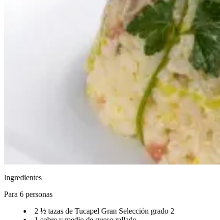
Ingredientes
Para 6 personas​​​​‌ ‍ ​‍​‍‌‍ ‌ ​‍‌‍‍‌‌‍‌ ‌‍‍‌‌‍ ‍​‍​‍​ ‍‍​‍​‍‌ ​ ‌‍​‌‌‍ ‍‌‍‍‌‌ ‌​‌ ‍‌​‍ ‍‌‍‍‌‌‍ ​‍​‍​‍ ​​‍​‍‌‍‍​‌ ​‍‌‍‌‌‌‍‌‍​‍​‍​ ‍‍​‍​‍‌‍‍​‌ ‌​‌ ‌​‌ ​​‌ ​ ​ ‍‍​‍ ​‍ ‌ ‌​‌ ‌‌‌‍​ ‌‍​‌‌ ​​‌‍‌‌‌‍ ​​‍ ‍‌ ​ ‌‍​‌‌‍ ‍‌‍‍‌‌ ‌​‌ ‍‌​‍ ‍‌ ​ ‌ ‌​‌ ‌‌‌‍‌​‌‍‍‌‌‍ ​‍ ‌‍‍‌‌‍ ‍‌ ‌​‌‍‌‌‌‍ ‍‌ ‌​​‍ ‌‍‌‌‌‍‌​‌‍‍‌‌ ‌​​‍ ‌‍ ‌‌‍ ‌‍‌​‌‍‌‌​ ‌‌ ​​‌ ​‍‌‍‌‌‌ ​ ‌‍‌‌‌‍ ‍‌ ‌​‌‍​‌‌ ‌​‌‍‍‌‌‍ ‌‍ ‍​ ‍ ‌‍‍‌‌‍‌​​ ‌‌ ​‍‌‍‌‌‌‍​ ‌‍‍‌‌ ​​‌‍‌‌​‍ ‌​ ‌ ​ ‍​​ ​ ​ ‍​​ ‍ ‌ ‌​‌ ‍‌‌ ​​‌‍‌‌​ ‌‌ ​‍‌‍‌‌‌‍​ ‌‍‍‌‌ ​​‌‍‌‌​ ‍ ‌ ​​‌‍​‌‌ ‌​‌‍‍​​ ‌‌‍‍‌‌‍ ‍‌‍‌ ‌ ​‍‌‍‌‌‌‍‌​‌‍‍‌‌‍‌‌‌‍ ‍‌ ‌​‌ ​ ​‍‌‌​ ‌‌‌​​‍‌‌ ‌‍‍ ‌‍‌‌‌ ‍‌​‍‌‌​ ​ ‌​‌​​‍‌‌​ ​ ‌​‌​​‍‌‌​ ​‍​ ​‍​ ‌​‌‍​ ​ ‌‍​ ‌​​ ​ ​ ‌ ​ ​‍​ ​‍​ ​​​ ‌‌‌‍‌‍‌‍​‍​‍‌‌​ ​‍​ ​‍​‍‌‌​ ‌‌‌​‌​​‍ ‍‌‍​ ‌‍‍​‌‍‍‌‌‍ ​‌‍‌​‌ ​‍‌‍‌‌‌‍ ‍​‍‌‌​ ‌‌‌​​‍‌‌ ‌‍‍ ‌‍‌‌‌ ‍‌​‍‌‌​ ​ ‌​‌​​‍‌‌​ ​ ‌​‌​​‍‌‌​ ​‍​ ​‍‌‍‌‌‌‍​ ‌‍​‌‌‍‌‍‌‍​ ​ ‌‍​ ‌​‌‍‌​‌‍​‌‌‍‌‌​ ​​​ ​​​‍‌‌​ ​‍​ ​‍​‍‌‌​ ‌‌‌​‌​​‍ ‍‌ ‌​‌‍‌‌‌ ‍​‌ ‌​​ ‌‍​‍‌‍​‌‌ ​ ‌‍‌‌‌‌‌‌‌ ​‍‌‍ ​​ ‌‌‍‍​‌ ‌​‌ ‌​‌ ​​‌ ​ ​‍‌‌​ ​ ‌​​‌​‍‌‌​ ​‍‌​‌‍​‍‌‌​ ​‍‌​‌‍‌ ‌​‌ ‌‌‌‍​ ‌‍​‌‌ ​​‌‍‌‌‌‍ ​​‍ ‍‌ ​ ‌‍​‌‌‍ ‍‌‍‍‌‌ ‌​‌ ‍‌​‍ ‍‌ ​ ‌ ‌​‌ ‌‌‌‍‌​‌‍‍‌‌‍ ​‍‌‍‌‍‍‌‌‍‌​​ ‌‌ ​‍‌‍‌‌‌‍​ ‌‍‍‌‌ ​​‌‍‌‌​‍ ‌​ ‌ ​ ‍​​ ​ ​ ‍​​‍‌‍‌ ‌​‌ ‍‌‌ ​​‌‍‌‌​ ‌‌ ​‍‌‍‌‌‌‍​ ‌‍‍‌‌ ​​‌‍‌‌​‍‌‍‌ ​​‌‍​‌‌ ‌​‌‍‍​​ ‌‌‍‍‌‌‍ ‍‌‍‌ ‌ ​‍‌‍‌‌‌‍‌​‌‍‍‌‌‍‌‌‌‍ ‍‌ ‌​‌ ​ ​‍‌‌​ ‌‌‌​​‍‌‌ ‌‍‍ ‌‍‌‌‌ ‍‌​‍‌‌​ ​ ‌​‌​​‍‌‌​ ​ ‌​‌​​‍‌‌​ ​‍​ ​‍​ ‌​‌‍​ ​ ‌‍​ ‌​​ ​ ​ ‌ ​ ​‍​ ​‍​ ​​​ ‌‌‌‍‌‍‌‍​‍​‍‌‌​ ​‍​ ​‍​‍‌‌​ ‌‌‌​‌​​‍ ‍‌‍​ ‌‍‍​‌‍‍‌‌‍ ​‌‍‌​‌ ​‍‌‍‌‌‌‍ ‍​‍‌‌​ ‌‌‌​​‍‌‌ ‌‍‍ ‌‍‌‌‌ ‍‌​‍‌‌​ ​ ‌​‌​​‍‌‌​ ​ ‌​‌​​‍‌‌​ ​‍​ ​‍‌‍‌‌‌‍​ ‌‍​‌‌‍‌‍‌‍​ ​ ‌‍​ ‌​‌‍‌​‌‍​‌‌‍‌‌​ ​​​ ​​​‍‌‌​ ​‍​ ​‍​‍‌‌​ ‌‌‌​‌​​‍ ‍‌ ‌​‌‍‌‌‌ ‍​‌ ‌​​‍‌‍‌ ​​‌‍‌‌‌ ​‍‌ ​ ‌ ​​‌‍‌‌‌‍​ ‌ ‌​‌‍‍‌‌ ‌‍‌‍‌‌​ ‌‌ ​​‌ ‌‌‌‍​‍‌‍ ​‌‍‍‌‌ ​ ‌‍‍​‌‍‌‌‌‍‌​​‍​‍‌ ‌
2 ½ tazas de Tucapel Gran Selección grado 2​​​​‌ ‍ ​‍​‍‌‍ ‌ ​‍‌‍‍‌‌‍‌ ‌‍‍‌‌‍ ‍​‍​‍​ ‍‍​‍​‍‌ ​ ‌‍​‌‌‍ ‍‌‍‍‌‌ ‌​‌ ‍‌​‍ ‍‌‍‍‌‌‍ ​‍​‍​‍ ​​‍​‍‌‍‍​‌ ​‍‌‍‌‌‌‍‌‍​‍​‍​ ‍‍​‍​‍‌‍‍​‌ ‌​‌ ‌​‌ ​​‌ ​ ​ ‍‍​‍ ​‍ ‌ ‌​‌ ‌‌‌‍​ ‌‍​‌‌ ​​‌‍‌‌‌‍ ​​‍ ‍‌ ​ ‌‍​‌‌‍ ‍‌‍‍‌‌ ‌​‌ ‍‌​‍ ‍‌ ​ ‌ ‌​‌ ‌‌‌‍‌​‌‍‍‌‌‍ ​‍ ‌‍‍‌‌‍ ‍‌ ‌​‌‍‌‌‌‍ ‍‌ ‌​​‍ ‌‍‌‌‌‍‌​‌‍‍‌‌ ‌​​‍ ‌‍ ‌‌‍ ‌‍‌​‌‍‌‌​ ‌‌ ​​‌ ​‍‌‍‌‌‌ ​ ‌‍‌‌‌‍ ‍‌ ‌​‌‍​‌‌ ‌​‌‍‍‌‌‍ ‌‍ ‍​ ‍ ‌‍‍‌‌‍‌​​ ‌‌ ​‍‌‍‌‌‌‍​ ‌‍‍‌‌ ​​‌‍‌‌​‍ ‌​ ‌ ​ ‍​​ ​ ​ ‍​​ ‍ ‌ ‌​‌ ‍‌‌ ​​‌‍‌‌​ ‌‌ ​‍‌‍‌‌‌‍​ ‌‍‍‌‌ ​​‌‍‌‌​ ‍ ‌ ​​‌‍​‌‌ ‌​‌‍‍​​ ‌‌‍‍‌‌‍ ‍‌‍‌ ‌ ​‍‌‍‌‌‌‍‌​‌‍‍‌‌‍‌‌‌‍ ‍‌ ‌​‌ ​ ​‍‌‌​ ‌‌‌​​‍‌‌ ‌‍‍ ‌‍‌‌‌ ‍‌​‍‌‌​ ​ ‌​‌​​‍‌‌​ ​ ‌​‌​​‍‌‌​ ​‍​ ​‍​ ‌‌​ ‌‌​ ‌‍‌‍‌‍​ ‌​​ ‌​‌‍‌‍‌‍‌‌​ ‌‌​ ‌ ​ ​ ‌‍‌‌​‍‌‌​ ​‍​ ​‍​‍‌‌​ ‌‌‌​‌​​‍ ‍‌‍​ ‌‍‍​‌‍‍‌‌‍ ​‌‍‌​‌ ​‍‌‍‌‌‌‍ ‍​‍‌‌​ ‌‌‌​​‍‌‌ ‌‍‍ ‌‍‌‌‌ ‍‌​‍‌‌​ ​ ‌​‌​​‍‌‌​ ​ ‌​‌​​‍‌‌​ ​‍​ ​‍‌‍‌‌​ ‍​‌‍‌‍‌‍‌​​ ‌​‌‍​‍​ ​‌​ ​‌​ ‍‌​ ‌‍‌‍‌‍​ ‌​​‍‌‌​ ​‍​ ​‍​‍‌‌​ ‌‌‌​‌​​‍ ‍‌ ‌​‌‍‌‌‌ ‍​‌ ‌​​ ‌‍​‍‌‍​‌‌ ​ ‌‍‌‌‌‌‌‌‌ ​‍‌‍ ​​ ‌‌‍‍​‌ ‌​‌ ‌​‌ ​​‌ ​ ​‍‌‌​ ​ ‌​​‌​‍‌‌​ ​‍‌​‌‍​‍‌‌​ ​‍‌​‌‍‌ ‌​‌ ‌‌‌‍​ ‌‍​‌‌ ​​‌‍‌‌‌‍ ​​‍ ‍‌ ​ ‌‍​‌‌‍ ‍‌‍‍‌‌ ‌​‌ ‍‌​‍ ‍‌ ​ ‌ ‌​‌ ‌‌‌‍‌​‌‍‍‌‌‍ ​‍‌‍‌‍‍‌‌‍‌​​ ‌‌ ​‍‌‍‌‌‌‍​ ‌‍‍‌‌ ​​‌‍‌‌​‍ ‌​ ‌ ​ ‍​​ ​ ​ ‍​​‍‌‍‌ ‌​‌ ‍‌‌ ​​‌‍‌‌​ ‌‌ ​‍‌‍‌‌‌‍​ ‌‍‍‌‌ ​​‌‍‌‌​‍‌‍‌ ​​‌‍​‌‌ ‌​‌‍‍​​ ‌‌‍‍‌‌‍ ‍‌‍‌ ‌ ​‍‌‍‌‌‌‍‌​‌‍‍‌‌‍‌‌‌‍ ‍‌ ‌​‌ ​ ​‍‌‌​ ‌‌‌​​‍‌‌ ‌‍‍ ‌‍‌‌‌ ‍‌​‍‌‌​ ​ ‌​‌​​‍‌‌​ ​ ‌​‌​​‍‌‌​ ​‍​ ​‍​ ‌‌​ ‌‌​ ‌‍‌‍‌‍​ ‌​​ ‌​‌‍‌‍‌‍‌‌​ ‌‌​ ‌ ​ ​ ‌‍‌‌​‍‌‌​ ​‍​ ​‍​‍‌‌​ ‌‌‌​‌​​‍ ‍‌‍​ ‌‍‍​‌‍‍‌‌‍ ​‌‍‌​‌ ​‍‌‍‌‌‌‍ ‍​‍‌‌​ ‌‌‌​​‍‌‌ ‌‍‍ ‌‍‌‌‌ ‍‌​‍‌‌​ ​ ‌​‌​​‍‌‌​ ​ ‌​‌​​‍‌‌​ ​‍​ ​‍‌‍‌‌​ ‍​‌‍‌‍‌‍‌​​ ‌​‌‍​‍​ ​‌​ ​‌​ ‍‌​ ‌‍‌‍‌‍​ ‌​​‍‌‌​ ​‍​ ​‍​‍‌‌​ ‌‌‌​‌​​‍ ‍‌ ‌​‌‍‌‌‌ ‍​‌ ‌​​‍‌‍‌ ​​‌‍‌‌‌ ​‍‌ ​ ‌ ​​‌‍‌‌‌‍​ ‌ ‌​‌‍‍‌‌ ‌‍‌‍‌‌​ ‌‌ ​​‌ ‌‌‌‍​‍‌‍ ​‌‍‍‌‌ ​ ‌‍‍​‌‍‌‌‌‍‌​​‍​‍‌ ‌
1 sobre y medio de queso rallado​​​​‌ ‍ ​‍​‍‌‍ ‌ ​‍‌‍‍‌‌‍‌ ‌‍‍‌‌‍ ‍​‍​‍​ ‍‍​‍​‍‌ ​ ‌‍​‌‌‍ ‍‌‍‍‌‌ ‌​‌ ‍‌​‍ ‍‌‍‍‌‌‍ ​‍​‍​‍ ​​‍​‍‌‍‍​‌ ​‍‌‍‌‌‌‍‌‍​‍​‍​ ‍‍​‍​‍‌‍‍​‌ ‌​‌ ‌​‌ ​​‌ ​ ​ ‍‍​‍ ​‍ ‌ ‌​‌ ‌‌‌‍​ ‌‍​‌‌ ​​‌‍‌‌‌‍ ​​‍ ‍‌ ​ ‌‍​‌‌‍ ‍‌‍‍‌‌ ‌​‌ ‍‌​‍ ‍‌ ​ ‌ ‌​‌ ‌‌‌‍‌​‌‍‍‌‌‍ ​‍ ‌‍‍‌‌‍ ‍‌ ‌​‌‍‌‌‌‍ ‍‌ ‌​​‍ ‌‍‌‌‌‍‌​‌‍‍‌‌ ‌​​‍ ‌‍ ‌‌‍ ‌‍‌​‌‍‌‌​ ‌‌ ​​‌ ​‍‌‍‌‌‌ ​ ‌‍‌‌‌‍ ‍‌ ‌​‌‍​‌‌ ‌​‌‍‍‌‌‍ ‌‍ ‍​ ‍ ‌‍‍‌‌‍‌​​ ‌‌ ​‍‌‍‌‌‌‍​ ‌‍‍‌‌ ​​‌‍‌‌​‍ ‌​ ‌ ​ ‍​​ ​ ​ ‍​​ ‍ ‌ ‌​‌ ‍‌‌ ​​‌‍‌‌​ ‌‌ ​‍‌‍‌‌‌‍​ ‌‍‍‌‌ ​​‌‍‌‌​ ‍ ‌ ​​‌‍​‌‌ ‌​‌‍‍​​ ‌‌‍‍‌‌‍ ‍‌‍‌ ‌ ​‍‌‍‌‌‌‍‌​‌‍‍‌‌‍‌‌‌‍ ‍‌ ‌​‌ ​ ​‍‌‌​ ‌‌‌​​‍‌‌ ‌‍‍ ‌‍‌‌‌ ‍‌​‍‌‌​ ​ ‌​‌​​‍‌‌​ ​ ‌​‌​​‍‌‌​ ​‍​ ​‍​ ‍​​ ​‌‌‍‌‍​ ​‌​ ‍​​ ‌​​ ‌‍​ ‌​​ ‌​​ ​ ​ ​ ‌‍‌‍​‍‌‌​ ​‍​ ​‍​‍‌‌​ ‌‌‌​‌​​‍ ‍‌‍​ ‌‍‍​‌‍‍‌‌‍ ​‌‍‌​‌ ​‍‌‍‌‌‌‍ ‍​‍‌‌​ ‌‌‌​​‍‌‌ ‌‍‍ ‌‍‌‌‌ ‍‌​‍‌‌​ ​ ‌​‌​​‍‌‌​ ​ ‌​‌​​‍‌‌​ ​‍​ ​‍​ ‌​​ ​ ​ ​ ‌‍‌​​ ‌ ​ ​​​ ‌​‌‍​ ‌‍​‌​ ​​‌‍​‌‌‍​‌​‍‌‌​ ​‍​ ​‍​‍‌‌​ ‌‌‌​‌​​‍ ‍‌ ‌​‌‍‌‌‌ ‍​‌ ‌​​ ‌‍​‍‌‍​‌‌ ​ ‌‍‌‌‌‌‌‌‌ ​‍‌‍ ​​ ‌‌‍‍​‌ ‌​‌ ‌​‌ ​​‌ ​ ​‍‌‌​ ​ ‌​​‌​‍‌‌​ ​‍‌​‌‍​‍‌‌​ ​‍‌​‌‍‌ ‌​‌ ‌‌‌‍​ ‌‍​‌‌ ​​‌‍‌‌‌‍ ​​‍ ‍‌ ​ ‌‍​‌‌‍ ‍‌‍‍‌‌ ‌​‌ ‍‌​‍ ‍‌ ​ ‌ ‌​‌ ‌‌‌‍‌​‌‍‍‌‌‍ ​‍‌‍‌‍‍‌‌‍‌​​ ‌‌ ​‍‌‍‌‌‌‍​ ‌‍‍‌‌ ​​‌‍‌‌​‍ ‌​ ‌ ​ ‍​​ ​ ​ ‍​​‍‌‍‌ ‌​‌ ‍‌‌ ​​‌‍‌‌​ ‌‌ ​‍‌‍‌‌‌‍​ ‌‍‍‌‌ ​​‌‍‌‌​‍‌‍‌ ​​‌‍​‌‌ ‌​‌‍‍​​ ‌‌‍‍‌‌‍ ‍‌‍‌ ‌ ​‍‌‍‌‌‌‍‌​‌‍‍‌‌‍‌‌‌‍ ‍‌ ‌​‌ ​ ​‍‌‌​ ‌‌‌​​‍‌‌ ‌‍‍ ‌‍‌‌‌ ‍‌​‍‌‌​ ​ ‌​‌​​‍‌‌​ ​ ‌​‌​​‍‌‌​ ​‍​ ​‍​ ‍​​ ​‌‌‍‌‍​ ​‌​ ‍​​ ‌​​ ‌‍​ ‌​​ ‌​​ ​ ​ ​ ‌‍‌‍​‍‌‌​ ​‍​ ​‍​‍‌‌​ ‌‌‌​‌​​‍ ‍‌‍​ ‌‍‍​‌‍‍‌‌‍ ​‌‍‌​‌ ​‍‌‍‌‌‌‍ ‍​‍‌‌​ ‌‌‌​​‍‌‌ ‌‍‍ ‌‍‌‌‌ ‍‌​‍‌‌​ ​ ‌​‌​​‍‌‌​ ​ ‌​‌​​‍‌‌​ ​‍​ ​‍​ ‌​​ ​ ​ ​ ‌‍‌​​ ‌ ​ ​​​ ‌​‌‍​ ‌‍​‌​ ​​‌‍​‌‌‍​‌​‍‌‌​ ​‍​ ​‍​‍‌‌​ ‌‌‌​‌​​‍ ‍‌ ‌​‌‍‌‌‌ ‍​‌ ‌​​‍‌‍‌ ​​‌‍‌‌‌ ​‍‌ ​ ‌ ​​‌‍‌‌‌‍​ ‌ ‌​‌‍‍‌‌ ‌‍‌‍‌‌​ ‌‌ ​​‌ ‌‌‌‍​‍‌‍ ​‌‍‍‌‌ ​ ‌‍‍​‌‍‌‌‌‍‌​​‍​‍‌ ‌