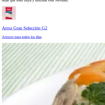
dejar que todo fluya y disfrutar esta Navidad.​​​​‌ ‍ ​‍​‍‌‍ ‌ ​‍‌‍‍‌‌‍‌ ‌‍‍‌‌‍ ‍​‍​‍​ ‍‍​‍​‍‌ ​ ‌‍​‌‌‍ ‍‌‍‍‌‌ ‌​‌ ‍‌​‍ ‍‌‍‍‌‌‍ ​‍​‍​‍ ​​‍​‍‌‍‍​‌ ​‍‌‍‌‌‌‍‌‍​‍​‍​ ‍‍​‍​‍‌‍‍​‌ ‌​‌ ‌​‌ ​​‌ ​ ​ ‍‍​‍ ​‍ ‌ ‌​‌ ‌‌‌‍​ ‌‍​‌‌ ​​‌‍‌‌‌‍ ​​‍ ‍‌ ​ ‌‍​‌‌‍ ‍‌‍‍‌‌ ‌​‌ ‍‌​‍ ‍‌ ​ ‌ ‌​‌ ‌‌‌‍‌​‌‍‍‌‌‍ ​‍ ‌‍‍‌‌‍ ‍‌ ‌​‌‍‌‌‌‍ ‍‌ ‌​​‍ ‌‍‌‌‌‍‌​‌‍‍‌‌ ‌​​‍ ‌‍ ‌‌‍ ‌‍‌​‌‍‌‌​ ‌‌ ​​‌ ​‍‌‍‌‌‌ ​ ‌‍‌‌‌‍ ‍‌ ‌​‌‍​‌‌ ‌​‌‍‍‌‌‍ ‌‍ ‍​ ‍ ‌‍‍‌‌‍‌​​ ‌‌ ​‍‌‍‌‌‌‍​ ‌‍‍‌‌ ​​‌‍‌‌​‍ ‌​ ‌ ​ ‍​​ ​ ​ ‍​​ ‍ ‌ ‌​‌ ‍‌‌ ​​‌‍‌‌​ ‌‌ ​‍‌‍‌‌‌‍​ ‌‍‍‌‌ ​​‌‍‌‌​ ‍ ‌ ​​‌‍​‌‌ ‌​‌‍‍​​ ‌‌‍‌​‌‍‌‌‌ ​ ‌‍​ ‌ ​‍‌‍‍‌‌ ​​‌ ‌​‌‍‍‌‌‍ ‌‍ ‍​‍‌‌​ ‌‌‌​​‍‌‌ ‌‍‍ ‌‍‌‌‌ ‍‌​‍‌‌​ ​ ‌​‌​​‍‌‌​ ​ ‌​‌​​‍‌‌​ ​‍​ ​‍‌‍‌‌​ ‍​​ ‌‌​ ‍‌​ ‍‌‌‍​‍‌‍‌​​ ​‍​ ‌​​ ​​​ ​‍‌‍​‌​‍‌‌​ ​‍​ ​‍​‍‌‌​ ‌‌‌​‌​​‍ ‍‌‍​ ‌‍‍​‌‍‍‌‌‍ ​‌‍‌​‌ ​‍‌‍‌‌‌‍ ‍​‍‌‌​ ‌‌‌​​‍‌‌ ‌‍‍ ‌‍‌‌‌ ‍‌​‍‌‌​ ​ ‌​‌​​‍‌‌​ ​ ‌​‌​​‍‌‌​ ​‍​ ​‍​ ‌‌​ ​​‌‍​‍​ ‌‍​ ‍​​ ​ ​ ‍‌​ ​​​ ‌ ​ ‌‍‌‍​ ​ ‍‌​‍‌‌​ ​‍​ ​‍​‍‌‌​ ‌‌‌​‌​​‍ ‍‌ ‌​‌‍‌‌‌ ‍​‌ ‌​​ ‌‍​‍‌‍​‌‌ ​ ‌‍‌‌‌‌‌‌‌ ​‍‌‍ ​​ ‌‌‍‍​‌ ‌​‌ ‌​‌ ​​‌ ​ ​‍‌‌​ ​ ‌​​‌​‍‌‌​ ​‍‌​‌‍​‍‌‌​ ​‍‌​‌‍‌ ‌​‌ ‌‌‌‍​ ‌‍​‌‌ ​​‌‍‌‌‌‍ ​​‍ ‍‌ ​ ‌‍​‌‌‍ ‍‌‍‍‌‌ ‌​‌ ‍‌​‍ ‍‌ ​ ‌ ‌​‌ ‌‌‌‍‌​‌‍‍‌‌‍ ​‍‌‍‌‍‍‌‌‍‌​​ ‌‌ ​‍‌‍‌‌‌‍​ ‌‍‍‌‌ ​​‌‍‌‌​‍ ‌​ ‌ ​ ‍​​ ​ ​ ‍​​‍‌‍‌ ‌​‌ ‍‌‌ ​​‌‍‌‌​ ‌‌ ​‍‌‍‌‌‌‍​ ‌‍‍‌‌ ​​‌‍‌‌​‍‌‍‌ ​​‌‍​‌‌ ‌​‌‍‍​​ ‌‌‍‌​‌‍‌‌‌ ​ ‌‍​ ‌ ​‍‌‍‍‌‌ ​​‌ ‌​‌‍‍‌‌‍ ‌‍ ‍​‍‌‌​ ‌‌‌​​‍‌‌ ‌‍‍ ‌‍‌‌‌ ‍‌​‍‌‌​ ​ ‌​‌​​‍‌‌​ ​ ‌​‌​​‍‌‌​ ​‍​ ​‍‌‍‌‌​ ‍​​ ‌‌​ ‍‌​ ‍‌‌‍​‍‌‍‌​​ ​‍​ ‌​​ ​​​ ​‍‌‍​‌​‍‌‌​ ​‍​ ​‍​‍‌‌​ ‌‌‌​‌​​‍ ‍‌‍​ ‌‍‍​‌‍‍‌‌‍ ​‌‍‌​‌ ​‍‌‍‌‌‌‍ ‍​‍‌‌​ ‌‌‌​​‍‌‌ ‌‍‍ ‌‍‌‌‌ ‍‌​‍‌‌​ ​ ‌​‌​​‍‌‌​ ​ ‌​‌​​‍‌‌​ ​‍​ ​‍​ ‌‌​ ​​‌‍​‍​ ‌‍​ ‍​​ ​ ​ ‍‌​ ​​​ ‌ ​ ‌‍‌‍​ ​ ‍‌​‍‌‌​ ​‍​ ​‍​‍‌‌​ ‌‌‌​‌​​‍ ‍‌ ‌​‌‍‌‌‌ ‍​‌ ‌​​‍‌‍‌ ​​‌‍‌‌‌ ​‍‌ ​ ‌ ​​‌‍‌‌‌‍​ ‌ ‌​‌‍‍‌‌ ‌‍‌‍‌‌​ ‌‌ ​​‌ ‌‌‌‍​‍‌‍ ​‌‍‍‌‌ ​ ‌‍‍​‌‍‌‌‌‍‌​​‍​‍‌ ‌
Arroz Gran Selección G2​​​​‌ ‍ ​‍​‍‌‍ ‌ ​‍‌‍‍‌‌‍‌ ‌‍‍‌‌‍ ‍​‍​‍​ ‍‍​‍​‍‌ ​ ‌‍​‌‌‍ ‍‌‍‍‌‌ ‌​‌ ‍‌​‍ ‍‌‍‍‌‌‍ ​‍​‍​‍ ​​‍​‍‌‍‍​‌ ​‍‌‍‌‌‌‍‌‍​‍​‍​ ‍‍​‍​‍‌‍‍​‌ ‌​‌ ‌​‌ ​​‌ ​ ​ ‍‍​‍ ​‍ ‌ ‌​‌ ‌‌‌‍​ ‌‍​‌‌ ​​‌‍‌‌‌‍ ​​‍ ‍‌ ​ ‌‍​‌‌‍ ‍‌‍‍‌‌ ‌​‌ ‍‌​‍ ‍‌ ​ ‌ ‌​‌ ‌‌‌‍‌​‌‍‍‌‌‍ ​‍ ‌‍‍‌‌‍ ‍‌ ‌​‌‍‌‌‌‍ ‍‌ ‌​​‍ ‌‍‌‌‌‍‌​‌‍‍‌‌ ‌​​‍ ‌‍ ‌‌‍ ‌‍‌​‌‍‌‌​ ‌‌ ​​‌ ​‍‌‍‌‌‌ ​ ‌‍‌‌‌‍ ‍‌ ‌​‌‍​‌‌ ‌​‌‍‍‌‌‍ ‌‍ ‍​ ‍ ‌‍‍‌‌‍‌​​ ‌‌‍‌​‌‍​‍‌‍‌‍‌‍​ ‌‍‌‍​ ‌‍​ ‌‍‌‍​‌​‍ ‌‌‍​‍‌‍​‌​ ‌‍​ ​‍​‍ ‌​ ‌​​ ‍‌​ ​‌‌‍‌‌​‍ ‌​ ‍​​ ‌​​ ‌‌​ ​​​‍ ‌​ ​‍‌‍‌​‌‍​‍​ ‍​​ ‌​​ ‌‌​ ​ ​ ‌‍​ ‌ ​ ​‌​ ​‌‌‍‌‌​ ‍ ‌ ‌​‌ ‍‌‌ ​​‌‍‌‌​ ‌‌ ​​‌ ​‍‌‍ ‌‍‌​‌ ‌‌‌‍​ ‌ ‌​​ ‍ ‌ ​​‌‍​‌‌ ‌​‌‍‍​​ ‌‌ ‌​‌‍‍‌‌ ‌​‌‍ ​‌‍‌‌​ ‌‍​‍‌‍​‌‌ ​ ‌‍‌‌‌‌‌‌‌ ​‍‌‍ ​​ ‌‌‍‍​‌ ‌​‌ ‌​‌ ​​‌ ​ ​‍‌‌​ ​ ‌​​‌​‍‌‌​ ​‍‌​‌‍​‍‌‌​ ​‍‌​‌‍‌ ‌​‌ ‌‌‌‍​ ‌‍​‌‌ ​​‌‍‌‌‌‍ ​​‍ ‍‌ ​ ‌‍​‌‌‍ ‍‌‍‍‌‌ ‌​‌ ‍‌​‍ ‍‌ ​ ‌ ‌​‌ ‌‌‌‍‌​‌‍‍‌‌‍ ​‍‌‍‌‍‍‌‌‍‌​​ ‌‌‍‌​‌‍​‍‌‍‌‍‌‍​ ‌‍‌‍​ ‌‍​ ‌‍‌‍​‌​‍ ‌‌‍​‍‌‍​‌​ ‌‍​ ​‍​‍ ‌​ ‌​​ ‍‌​ ​‌‌‍‌‌​‍ ‌​ ‍​​ ‌​​ ‌‌​ ​​​‍ ‌​ ​‍‌‍‌​‌‍​‍​ ‍​​ ‌​​ ‌‌​ ​ ​ ‌‍​ ‌ ​ ​‌​ ​‌‌‍‌‌​‍‌‍‌ ‌​‌ ‍‌‌ ​​‌‍‌‌​ ‌‌ ​​‌ ​‍‌‍ ‌‍‌​‌ ‌‌‌‍​ ‌ ‌​​‍‌‍‌ ​​‌‍​‌‌ ‌​‌‍‍​​ ‌‌ ‌​‌‍‍‌‌ ‌​‌‍ ​‌‍‌‌​‍‌‍‌ ​​‌‍‌‌‌ ​‍‌ ​ ‌ ​​‌‍‌‌‌‍​ ‌ ‌​‌‍‍‌‌ ‌‍‌‍‌‌​ ‌‌ ​​‌ ‌‌‌‍​‍‌‍ ​‌‍‍‌‌ ​ ‌‍‍​‌‍‌‌‌‍‌​​‍​‍‌ ‌
Arroces para todos los días​​​​‌ ‍ ​‍​‍‌‍ ‌ ​‍‌‍‍‌‌‍‌ ‌‍‍‌‌‍ ‍​‍​‍​ ‍‍​‍​‍‌ ​ ‌‍​‌‌‍ ‍‌‍‍‌‌ ‌​‌ ‍‌​‍ ‍‌‍‍‌‌‍ ​‍​‍​‍ ​​‍​‍‌‍‍​‌ ​‍‌‍‌‌‌‍‌‍​‍​‍​ ‍‍​‍​‍‌‍‍​‌ ‌​‌ ‌​‌ ​​‌ ​ ​ ‍‍​‍ ​‍ ‌ ‌​‌ ‌‌‌‍​ ‌‍​‌‌ ​​‌‍‌‌‌‍ ​​‍ ‍‌ ​ ‌‍​‌‌‍ ‍‌‍‍‌‌ ‌​‌ ‍‌​‍ ‍‌ ​ ‌ ‌​‌ ‌‌‌‍‌​‌‍‍‌‌‍ ​‍ ‌‍‍‌‌‍ ‍‌ ‌​‌‍‌‌‌‍ ‍‌ ‌​​‍ ‌‍‌‌‌‍‌​‌‍‍‌‌ ‌​​‍ ‌‍ ‌‌‍ ‌‍‌​‌‍‌‌​ ‌‌ ​​‌ ​‍‌‍‌‌‌ ​ ‌‍‌‌‌‍ ‍‌ ‌​‌‍​‌‌ ‌​‌‍‍‌‌‍ ‌‍ ‍​ ‍ ‌‍‍‌‌‍‌​​ ‌​ ‍‌​ ​​​ ‌ ​ ‌‌‌‍​‍‌‍‌​‌‍​‌​ ‌​​‍ ‌​ ‌‌​ ‍‌​ ‌‌​ ​‌​‍ ‌​ ‌​‌‍‌‍​ ​‌‌‍​ ​‍ ‌‌‍​‍​ ‌‌‌‍​ ‌‍​‌​‍ ‌​ ‌​‌‍‌‍​ ‌ ​ ‍​‌‍​‌​ ‌​​ ‍​​ ‌‍‌‍‌​​ ‌‍​ ‌‌​ ‌‌​ ‍ ‌ ‌​‌ ‍‌‌ ​​‌‍‌‌​ ‌‌ ​​‌ ​‍‌‍ ‌‍‌​‌ ‌‌‌‍​ ‌ ‌​‌​​ ‌‍​‌‌ ‌​‌‍‌‌‌‍‌ ‌‍ ‌ ​‍‌ ‍‌​ ‍ ‌ ​​‌‍​‌‌ ‌​‌‍‍​​ ‌‌ ‌​‌‍‍‌‌ ‌​‌‍ ​‌‍‌‌​ ‌‍​‍‌‍​‌‌ ​ ‌‍‌‌‌‌‌‌‌ ​‍‌‍ ​​ ‌‌‍‍​‌ ‌​‌ ‌​‌ ​​‌ ​ ​‍‌‌​ ​ ‌​​‌​‍‌‌​ ​‍‌​‌‍​‍‌‌​ ​‍‌​‌‍‌ ‌​‌ ‌‌‌‍​ ‌‍​‌‌ ​​‌‍‌‌‌‍ ​​‍ ‍‌ ​ ‌‍​‌‌‍ ‍‌‍‍‌‌ ‌​‌ ‍‌​‍ ‍‌ ​ ‌ ‌​‌ ‌‌‌‍‌​‌‍‍‌‌‍ ​‍‌‍‌‍‍‌‌‍‌​​ ‌​ ‍‌​ ​​​ ‌ ​ ‌‌‌‍​‍‌‍‌​‌‍​‌​ ‌​​‍ ‌​ ‌‌​ ‍‌​ ‌‌​ ​‌​‍ ‌​ ‌​‌‍‌‍​ ​‌‌‍​ ​‍ ‌‌‍​‍​ ‌‌‌‍​ ‌‍​‌​‍ ‌​ ‌​‌‍‌‍​ ‌ ​ ‍​‌‍​‌​ ‌​​ ‍​​ ‌‍‌‍‌​​ ‌‍​ ‌‌​ ‌‌​‍‌‍‌ ‌​‌ ‍‌‌ ​​‌‍‌‌​ ‌‌ ​​‌ ​‍‌‍ ‌‍‌​‌ ‌‌‌‍​ ‌ ‌​‌​​ ‌‍​‌‌ ‌​‌‍‌‌‌‍‌ ‌‍ ‌ ​‍‌ ‍‌​‍‌‍‌ ​​‌‍​‌‌ ‌​‌‍‍​​ ‌‌ ‌​‌‍‍‌‌ ‌​‌‍ ​‌‍‌‌​‍‌‍‌ ​​‌‍‌‌‌ ​‍‌ ​ ‌ ​​‌‍‌‌‌‍​ ‌ ‌​‌‍‍‌‌ ‌‍‌‍‌‌​ ‌‌ ​​‌ ‌‌‌‍​‍‌‍ ​‌‍‍‌‌ ​ ‌‍‍​‌‍‌‌‌‍‌​​‍​‍‌ ‌