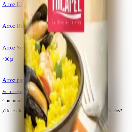
Arroz Kit para Sushi
Arroz Risotto Italiano G1
Arroz Sushi
400gr
Arroz para Paella G1
Ver recetas usando estos productos
Compromiso de Calidad
¿Tienes dudas o algun problema con uno de nuestros productos?