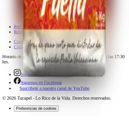
Productos
Recetas
Cuido mi despensa
Código de ética
Horario de atención:
Lunes a Viernes desde las 8:00 hasta las 17:30
hrs.
Siguenos en Instagram
Siguenos en Facebook
Suscribete a nuestro canal de YouTube
©
2026
Tucapel - Lo Rico de la Vida
. Derechos reservados.
Preferencias de cookies